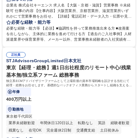
企業名 株式会社キーエンス 求人名 【大阪・京都・滋賀】営業事務 ※未経
験可 仕事の内容 【仕事内容】大阪営業所、京都営業所、滋賀営業所いず
れかにて営業事務をお任せ。 【詳細】電話応対・データ入力・伝票や見積
の作成・カタログ送付・来客対応・営業所内で発生する事務業務や業務改
必要な経験・能力等
善をお任せ。 【教育制度】ご入社後、育成担当とペアになりながらOJTに
必要な経験・能力等 【必須】■協調性を持って業務推進出来る方 ■改善案
て業務を覚えていただくことが可能です。業務システムがきちんと構築さ
を出しながら、主体的に業務を進めて行ける方 【過去のご入社事例】人材
れているため、スムーズに仕事に慣れることができる環境です。また、
派遣業界や保育業界等、メーカー以外、営業事務未経験者の入社実績有
「チームで成果を出す文化」があり、良いやり方を積極的に共有しながら
【当社の事務職について】単なる事務ではなく主体性を発揮したサポート
常に改善を目指す風土のため、安心して業務に取り組んでいただけます。
により、キーエンスの付加価値向上に貢献します。ベースの定型業務に加
募集職種 【大阪・京都・滋賀】営業事務 ※未経験可
正社員
えて、お客様や社員の状況に合わせ、能動的なサポート、改善の動きも期
STJAdvisorsGroupLimited日本支社
待され。組織を支えるスペシャリストとして、チームに貢献し、結果的に
社員から頼られる存在になることができます。平均19:30の退勤以降の業
東京【経理・総務】週1日出社程度のリモート中心/残業
務の持ち帰りも禁止されており、メリハリのある働き方となります。 学
基本無/独立系ファーム 総務事務
歴・資格 学歴：大学院 大学 高専 短大 語学力： 資格：
独立系ECMアドバイザリーファームとして上場前後の資本市場戦略を設計する当社にて
経理・総務をお任せします。基礎的なバックオフィス業務からスタートし組織を支える専
任担当として広く活躍できる環境です。
年俸
400万円以上
勤務地
東京都千代田区
業界未経験歓迎
年間休日120日以上
転勤なし
英語
経験者歓迎
残業なし
在宅OK
完全週休2日制
交通費支給
土日祝休み