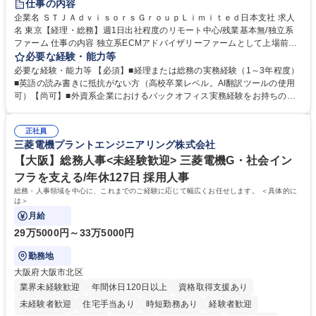
仕事の内容
企業名 ＳＴＪＡｄｖｉｓｏｒｓＧｒｏｕｐＬｉｍｉｔｅｄ日本支社 求人
名 東京【経理・総務】週1日出社程度のリモート中心/残業基本無/独立系
ファーム 仕事の内容 独立系ECMアドバイザリーファームとして上場前後
の資本市場戦略を設計する当社にて経理・総務をお任せします。基礎的な
必要な経験・能力等
バックオフィス業務からスタートし組織を支える専任担当として広く活躍
必要な経験・能力等 【必須】■経理または総務の実務経験（1～3年程度）
できる環境です。 ■日常経理、月次および年次決算サポート業務 ■本国
■英語の読み書きに抵抗がない方（高校卒業レベル。AI翻訳ツールの使用
（グローバル）との英文メール対応（AI翻訳ツール等を使用しての対応で
可）【尚可】■外資系企業におけるバックオフィス実務経験をお持ちの方
問題ございません） ■オフィス環境整備、郵便物の発送・受取等の総務業
【必須・尚可要件】簿記などの特別な資格や、TOEIC等のスコアは求めて
務全般 ■その他バックオフィス関連サポート ※ご経験に合わせて無理なく
おりません。日々の事務処理を丁寧かつ正確に行える方を歓迎します。
業務をお任せします。残業も基本的には発生せず、ご自身のペースで業務
正社員
【働き方について】現在は週4日程度の在宅勤務を実施しており、ワーク
三菱電機プラントエンジニアリング株式会社
を進めやすく定着率の高い環境です。 募集職種 東京【経理・総務】週1日
ライフバランスを重視する方に最適な環境です（フルリモートも面接で相
出社程度のリモート中心/残業基本無/独立系ファーム
談可）。【求める人物像】幅広いバックオフィス業務に柔軟に対応でき、
【大阪】総務人事<未経験歓迎> 三菱電機G・社会イン
社内外と円滑にコミュニケーションを取りながら業務を推進できる方 学
フラを支える/年休127日 採用人事
歴・資格 学歴：大学院 大学 高専 短大 専修学校 高校 語学力： 資格：
総務・人事領域を中心に、これまでのご経験に応じて幅広くお任せします。 ＜具体的に
は＞
月給
29万5000円～33万5000円
勤務地
大阪府大阪市北区
業界未経験歓迎
年間休日120日以上
資格取得支援あり
未経験者歓迎
住宅手当あり
時短勤務あり
経験者歓迎