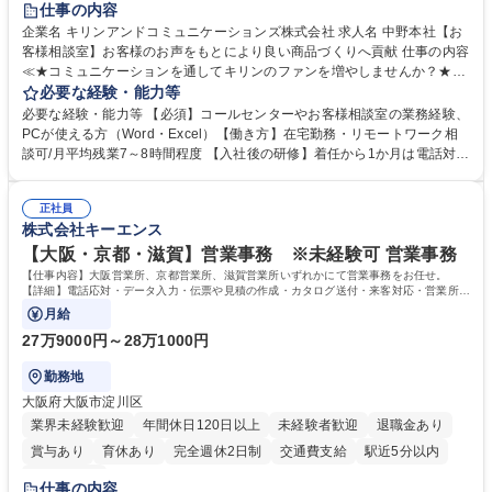
仕事の内容
企業名 キリンアンドコミュニケーションズ株式会社 求人名 中野本社【お
客様相談室】お客様のお声をもとにより良い商品づくりへ貢献 仕事の内容
≪★コミュニケーションを通してキリンのファンを増やしませんか？★≫
お客様のお声をより良い商品づくりに活かしていく上で、窓口となるお客
必要な経験・能力等
様相談室でのお仕事です。 日々お客様からいただくキリングループへのご
必要な経験・能力等 【必須】コールセンターやお客様相談室の業務経験、
意見を、企業活動に活かしています。お客様からの声に迅速かつ誠意をも
PCが使える方（Word・Excel）【働き方】在宅勤務・リモートワーク相
って対応、情報提供するとともにグループ内活動に反映しています。 【具
談可/月平均残業7～8時間程度 【入社後の研修】着任から1か月は電話対応
体的には】電話応対、メール、お手紙対応、ご指摘品調査報告書作成、有
のOJTを中心に実施し、電話対応に慣れた段階でメール・手紙のOJTを実
人チャットボット対応など。 【1日の対応件数】■電話：月間一人当たり
施する予定です。独り立ち以降もしっかりフォローする体制を整えていま
平均100件前後■メール・手紙：同上40件前後 募集職種 中野本社【お客様
正社員
すのでご安心ください。 【当社について】キリングループの広報機能を担
株式会社キーエンス
相談室】お客様のお声をもとにより良い商品づくりへ貢献
う会社として、お客様との出会いを大切にし、磨き上げたホスピタリティ
を込めてコミュニケーションをとりながら広報関連業務を行っておりま
【大阪・京都・滋賀】営業事務 ※未経験可 営業事務
す。 学歴・資格 学歴：大学院 大学 高専 短大 専修学校 高校 語学力： 資
【仕事内容】大阪営業所、京都営業所、滋賀営業所いずれかにて営業事務をお任せ。
格：
【詳細】電話応対・データ入力・伝票や見積の作成・カタログ送付・来客対応・営業所内
で発生する事務業務や業務改善をお任せ。
月給
27万9000円～28万1000円
勤務地
大阪府大阪市淀川区
業界未経験歓迎
年間休日120日以上
未経験者歓迎
退職金あり
賞与あり
育休あり
完全週休2日制
交通費支給
駅近5分以内
土日祝休み
仕事の内容