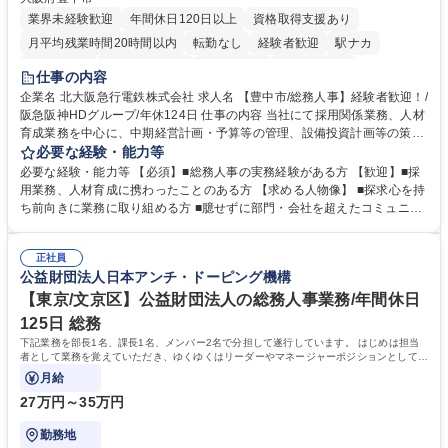
業界未経験歓迎
年間休日120日以上
資格取得支援あり
月平均残業時間20時間以内
転勤なし
経験者歓迎
駅ナカ
退職金あり
完全週休2日制
交通費支給
駅近5分以内
仕事の内容
土日祝休み
服装自由
昼食補助あり
食事補助あり
企業名 北大阪急行電鉄株式会社 求人名 【豊中市/総務人事】経験者歓迎！/
阪急阪神HDグループ/年休124日 仕事の内容 当社にて採用関係業務、人材
育成業務を中心に、中期経営計画・予算等の管理、設備投資計画等の策
定、さらに社内の重要会議の運営等、経営の根幹となる幅広い総務人事業
必要な経験・能力等
務全般を担当していただきます。 【主な業務内容】 ■採用関係業務および
必要な経験・能力等 【必須】■総務人事の実務経験がある方 【歓迎】■採
人材育成(社員研修)業務の推進 ■中期経営計画および予算等の管理 ■設備
用業務、人材育成に携わったことのある方 【求める人物像】 ■探求心を持
投資計画等の策定 ■社内の重要会議の運営 ■その他総務人事業務全般 【入
ち前向きに業務に取り組める方 ■臆せずに部門・会社を超えたコミュニケ
社後】入社後は採用や育成をメインに担当し将来的には経営根幹に関わる
ーションの取れる方 ■自分で考えて行動のできる方 ■第二の創業期を迎え
総務人事業務全般へ幅広く従事していただきます。 募集職種 【豊中市/総
る当社で組織の次代を担うネクスト人材として長期的に成長したい方 ■周
務人事】経験者歓迎！/阪急阪神HDグループ/年休124日
正社員
囲のメンバーと協調しつつ主体性を持って能動的に業務を推進できる方 学
公益財団法人日本アンチ・ドーピング機構
歴・資格 学歴：大学院 大学 高専 短大 専修学校 高校 語学力： 資格：
【東京/文京区】公益財団法人の総務人事業務/年間休日
125日 総務
下記業務を部長1名、課長1名、メンバー2名で分担して遂行しています。 はじめは担当
者として業務を覚えていただき、ゆくゆくはリーダーやマネージャーポジションとして活
躍いただくことを期待しています。
月給
27万円～35万円
勤務地