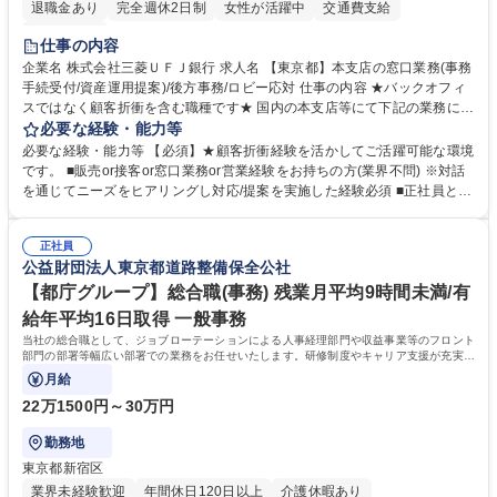
退職金あり
完全週休2日制
女性が活躍中
交通費支給
土日祝休み
仕事の内容
企業名 株式会社三菱ＵＦＪ銀行 求人名 【東京都】本支店の窓口業務(事務
手続受付/資産運用提案)/後方事務/ロビー応対 仕事の内容 ★バックオフィ
スではなく顧客折衝を含む職種です★ 国内の本支店等にて下記の業務に従
事していただきます。 ■窓口/後方/ロビーにて事務手続等の受付・オペレ
必要な経験・能力等
ーション、お客様対応 ■窓口にて、ご来店された個人のお客様に対して金
必要な経験・能力等 【必須】★顧客折衝経験を活かしてご活躍可能な環境
融商品のご提案 ■効率的な事務運用の検討・構築等 ≪業務紹介：ご応募前
です。 ■販売or接客or窓口業務or営業経験をお持ちの方(業界不問) ※対話
に必ずご覧ください≫ ※記事 https://www.mysite.bk.mufg.jp/career/circle/
を通じてニーズをヒアリングし対応/提案を実施した経験必須 ■正社員とし
article17/ ※動画 https://youtu.be/H-S7HaJqqbg 募集職種 【東京都】本支
ての就業経験1年以上 【歓迎】■金融業界での就業経験■銀行での預金為替
店の窓口業務(事務手続受付/資産運用提案)/後方事務/ロビー応対
事務経験 ■金融商品の提案・販売経験 ≪魅力≫研修やOJT環境が整ってい
正社員
るので安心して入行いただけます。 幅広いキャリアの選択肢があり、公募
公益財団法人東京都道路整備保全公社
や社内副業等を活用し、 一人ひとりが挑戦できるカルチャーが浸透してい
ます。 学歴・資格 学歴：大学院 大学 高専 短大 専修学校 高校 語学力：
【都庁グループ】総合職(事務) 残業月平均9時間未満/有
資格：
給年平均16日取得 一般事務
当社の総合職として、ジョブローテーションによる人事経理部門や収益事業等のフロント
部門の部署等幅広い部署での業務をお任せいたします。研修制度やキャリア支援が充実し
ております！ ※下記業務詳細
月給
22万1500円～30万円
勤務地
東京都新宿区
業界未経験歓迎
年間休日120日以上
介護休暇あり