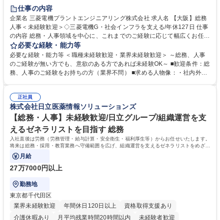
退職金あり
在宅OK
賞与あり
完全週休2日制
交通費支給
仕事の内容
駅近5分以内
土日祝休み
服装自由
寮・社宅あり
食事補助あり
企業名 三菱電機プラントエンジニアリング株式会社 求人名 【大阪】総務
人事＜未経験歓迎＞◇三菱電機G・社会インフラを支える/年休127日 仕事
の内容 総務・人事領域を中心に、これまでのご経験に応じて幅広くお任せ
します。 ＜具体的には＞ ・総務/人事労務（給与・社保・勤怠管理など）
必要な経験・能力等
・採用・教育研修 ・福利厚生運用 など ※基本的には事務所勤務ですが、
必要な経験・能力等 ＜職種未経験歓迎・業界未経験歓迎＞ ～総務、人事
採用や教育等の業務内容により、関西圏以外への日帰り・宿泊を伴う国内
のご経験が無い方でも、意欲のある方であれば未経験OK～ ■歓迎条件：総
出張もございます。 ※担当業務を持ちつつ、お互いに助け合いながら、総
務、人事のご経験をお持ちの方（業界不問） ■求める人物像：・社内外の
務部という組織として協力しながら進める体制です。 募集職種 【大阪】
関係各部門との調整を率先して行い、業務を円滑に遂行できる協調性やコ
総務人事＜未経験歓迎＞◇三菱電機G・社会インフラを支える/年休127日
ミュニケーション能力を持っている方 ・人事総務領域に興味がありゼネラ
正社員
リスト志向をお持ちの方 学歴・資格 学歴：大学院 大学 語学力： 資格：
株式会社日立医薬情報ソリューションズ
【総務・人事】未経験歓迎/日立グループ/組織運営を支
えるゼネラリストを目指す 総務
入社直後は労務（労務管理・給与計算・安全衛生・福利厚生等）からお任せいたします。
将来は総務・採用・教育業務へ守備範囲を広げ、組織運営を支えるゼネラリストをめざせ
ます。
月給
27万7000円以上
勤務地
東京都千代田区
業界未経験歓迎
年間休日120日以上
資格取得支援あり
介護休暇あり
月平均残業時間20時間以内
未経験者歓迎