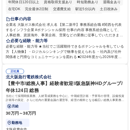
年間休日120日以上
資格取得支援あり
時短勤務あり
退職金あり
在宅OK
完全週休2日制
交通費支給
駅近5分以内
土日祝休み
服装自由
第二新卒歓迎
寮・社宅あり
食事補助あり
仕事の内容
企業名 大阪ガス株式会社 求人名 【第二新卒】事務系総合職 #関西を代表
するインフラ企業 #ポテンシャル採用 仕事の内容 事務系総合職として、
人事総務、資源海外、事業企画、営業などの業務に従事していただきま
す。 【業務内容の一例】■所属事業部の勤労業務 ■海外に関係する各種業
必要な経験・能力等
務 ■営業部門の企画スタッフ、ルート営業 【キャリアパス】入社後の配属
必要な経験・能力等 ★当社でご活躍期待できるポテンシャルを有している
ポジションで一定期間ご活躍頂いた後、本人の適性及び将来のキャリアを
方 【人物像】・ロジカルシンキングで物事を捉えられる ・社内及び社外
鑑みてジョブローテーションを行います。 【育成】OJTでの現場育成や研
関係者と円滑なコミュニケーションを図れる ■2024年度から2026年度ま
修カリキュラムを通じて、Daigasグループの業務で必要となる知識につい
での3ヵ年を対象とする「Daigasグループ中期経営計画2026」を策定しま
て学んでいただきます。 募集職種 【第二新卒】事務系総合職 #関西を代
した。https://www.osakagas.co.jp/company/press/pr2024/1777576_564
表するインフラ企業 #ポテンシャル採用
正社員
72.html ■エネルギーセキュリティの不安定化や気候変動による自然災害の
北大阪急行電鉄株式会社
甚大化など、これまで以上に社会課題解決の重要性が高まっています。
「未来の日常」の創造に向けて持続可能な社会の実現に貢献してまいりま
【豊中市/総務人事】経験者歓迎!/阪急阪神HDグループ/
す。 学歴・資格 学歴：大学院 大学 語学力： 資格：
年休124日 総務
当社にて採用関係業務、人材育成業務を中心に、中期経営計画・予算等の管理、設備投資
計画等の策定、さらに社内の重要会議の運営等、経営の根幹となる幅広い総務人事業務全
般を担当していただきます。
月給
30万円～38万円
勤務地
大阪府豊中市