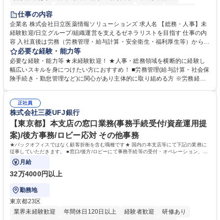
住宅手当あり
時短勤務あり
退職金あり
在宅OK
賞与あり
仕事の内容
育休あり
完全週休2日制
交通費支給
土日祝休み
寮・社宅あり
企業名 株式会社日立医薬情報ソリューションズ 求人名 【総務・人事】未
経験歓迎/日立グループ/組織運営を支えるゼネラリストを目指す 仕事の内
容 入社直後は労務（労務管理・給与計算・安全衛生・福利厚生等）からお
任せいたします。将来は総務・採用・教育業務へ守備範囲を広げ、組織運
必要な経験・能力等
営を支えるゼネラリストをめざせます。 ・初期業務：労働時間管理、給与
必要な経験・能力等 ★未経験歓迎！ ★人事・総務領域を横断的に経験し
計算、社会保険対応、福利厚生管理、安全衛生、健康経営推進等をお任せ
幅広いスキルを身につけたい方におすすめ！ ■労務管理(給与計算・社会保
します。ご経験に応じて、休職者管理など、幅広く経験を積んでいただき
険手続き・勤怠管理など)に関心があり主体的に取り組める方 ※労務経験
ます。 ・将来的な広がり：総務・採用・教育・税務対応・経営企画等。
者は早期にご活躍いただけます。 ■チームで仕事を推進できる方■将来は
★メンバーがマンツーマンで丁寧に教えるため、ご経験が浅くても安心！
マネジメント職として活躍したい 【尚可】■人事、労務、採用、教育業務
幅広く経験を積みたい意欲がある方に最適な環境です。 募集職種 【総
正社員
のご経験 ■労務管理（給与計算・社会保険手続き・勤怠管理など）の経験
株式会社三菱UFJ銀行
務・人事】未経験歓迎/日立グループ/組織運営を支えるゼネラリストを目
■衛生管理者の資格をお持ちの方 学歴・資格 学歴：大学院 大学 高専 短大
指す
専修学校 高校 語学力： 資格：
【東京都】本支店の窓口業務(事務手続受付/資産運用提
案)/後方事務/ロビー応対 その他事務
★バックオフィスではなく顧客折衝を含む職種です★ 国内の本支店等にて下記の業務に
従事していただきます。 ■窓口/後方/ロビーにて事務手続等の受付・オペレーション、お
客様対応
月給
32万4000円以上
勤務地
東京都23区
業界未経験歓迎
年間休日120日以上
経験者歓迎
研修あり