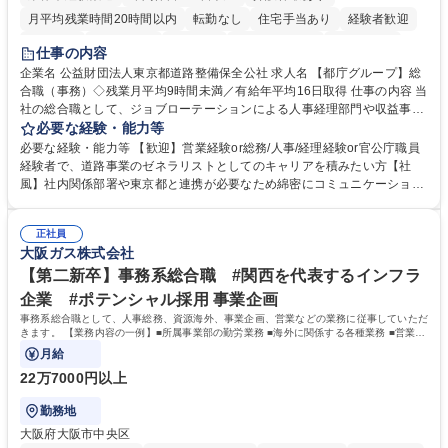
月平均残業時間20時間以内
転勤なし
住宅手当あり
経験者歓迎
研修あり
退職金あり
賞与あり
完全週休2日制
交通費支給
仕事の内容
駅近5分以内
資格取得手当あり
食事補助あり
企業名 公益財団法人東京都道路整備保全公社 求人名 【都庁グループ】総
合職（事務）◇残業月平均9時間未満／有給年平均16日取得 仕事の内容 当
社の総合職として、ジョブローテーションによる人事経理部門や収益事業
等のフロント部門の部署等幅広い部署での業務をお任せいたします。研修
必要な経験・能力等
制度やキャリア支援が充実しております！ ※下記業務詳細 【業務詳細】■
必要な経験・能力等 【歓迎】営業経験or総務/人事/経理経験or官公庁職員
管理部門：広報、人事、経理など当公社の運営に係る管理業務 ■収益部
経験者で、道路事業のゼネラリストとしてのキャリアを積みたい方【社
門：駐車場の新規開拓、管理運営、新宿駅西口広場の「イベントコーナ
風】社内関係部署や東京都と連携が必要なため綿密にコミュニケーション
ー」などの管理運営 ■道路部門：整備の急がれる骨格幹線道路や木造住宅
を図っています。 【業務の魅力】■幅広く携われる：総合職（事務）で
密集地域の特定整備路線の用地取得、道路に関する普及啓発事業、都内の
は、駐車場の管理運営や道路用地の取得、公益財団法人の中枢を担う管理
道路施設や道路工事現場の見学ツアー事業 ※入社後は上記いずれかの部門
正社員
部門など多岐に渡る業務を経験できます。 ■様々なプロジェクト：駐車場
大阪ガス株式会社
へ配属。※業務内容変更の範囲：会社の定める業務 募集職種 【都庁グル
事業の他、新宿駅西口広場内に設置された照明を兼ねた広告「ブライトサ
ープ】総合職（事務）◇残業月平均9時間未満／有給年平均16日取得
イン」の管理運営を行うなど、事業収益を生み出す活動を積極的に行って
【第二新卒】事務系総合職 #関西を代表するインフラ
います。 学歴・資格 学歴：大学院 大学 高専 短大 専修学校 高校 語学力：
企業 #ポテンシャル採用 事業企画
資格：
事務系総合職として、人事総務、資源海外、事業企画、営業などの業務に従事していただ
きます。 【業務内容の一例】■所属事業部の勤労業務 ■海外に関係する各種業務 ■営業部
門の企画スタッフ、ルート営業
月給
22万7000円以上
勤務地
大阪府大阪市中央区