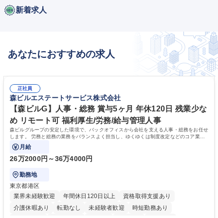
新着求人
あなたにおすすめの求人
正社員
森ビルエステートサービス株式会社
【森ビルG】人事・総務 賞与5ヶ月 年休120日 残業少な
め リモート可 福利厚生/労務/給与管理人事
森ビルグループの安定した環境で、バックオフィスから会社を支える人事・総務をお任せ
します。 労務と総務の業務をバランスよく担当し、ゆくゆくは制度改定などのコア業務
にも挑戦できる、やりがいある環境です。
月給
26万2000円～36万4000円
勤務地
東京都港区
業界未経験歓迎
年間休日120日以上
資格取得支援あり
介護休暇あり
転勤なし
未経験者歓迎
時短勤務あり