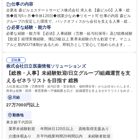
経験者歓迎
退職金あり
在宅OK
賞与あり
育休あり
仕事の内容
完全週休2日制
交通費支給
長期歓迎
駅近5分以内
土日祝休み
企業名 森ビルエステートサービス株式会社 求人名 【森ビルG】人事・総
務◆賞与5ヶ月◆年休120日◆残業少なめ◆リモート可 仕事の内容 森ビル
グループの安定した環境で、バックオフィスから会社を支える人事・総務
をお任せします。 労務と総務の業務をバランスよく担当し、ゆくゆくは制
必要な経験・能力等
度改定などのコア業務にも挑戦できる、やりがいある環境です。 ■勤怠管
必要な経験・能力等 【必須】人事経験（労務・給与社保等）及び総務経験
理、給与計算、社会保険手続き、年末調整等の労務管理全般 ■入退社手続
【歓迎】経理実務経験、簿記3級以上 業界未経験の方も歓迎です。マニュ
き、社内規定の改定や人事制度改定などのコア業務 ■社内イベントの企画
アルと部内OJT体制があるため、即戦力として安心して始められます。
運営やその他総務業務全般 ※労務と総務を1：1の割合でお任せ。 入社後
【魅力・やりがい】森ビルGの安定基盤で労務から総務まで幅広く携われ
は部内のOJTを中心に、あなたの経験に合わせて不足している部分はいつ
ます。定型業務に留まらず、社内規定や人事制度の改定など会社のコア業
でも質問・相談できる環境が整っているため、安心して成長できます。 募
正社員
務に挑戦できるため、自身の成長と組織への貢献度をダイレクトに実感で
株式会社日立医薬情報ソリューションズ
集職種 【森ビルG】人事・総務◆賞与5ヶ月◆年休120日◆残業少なめ◆
きます。 残業少なめ、週1日リモート可など、ワークライフバランスを保
リモート可
ち長期活躍できる環境です。 「これまでの幅広い経験を活かし、長期的な
【総務・人事】未経験歓迎/日立グループ/組織運営を支
キャリアを築きたい」という前向きな意欲と挑戦を全力で応援します。 学
えるゼネラリストを目指す 総務
歴・資格 学歴：大学院 大学 高専 短大 専修学校 高校 語学力： 資格：日商
入社直後は労務（労務管理・給与計算・安全衛生・福利厚生等）からお任せいたします。
簿記検定1級 日商簿記検定2級 日商簿記検定3級
将来は総務・採用・教育業務へ守備範囲を広げ、組織運営を支えるゼネラリストをめざせ
ます。
月給
27万7000円以上
勤務地
東京都千代田区
業界未経験歓迎
年間休日120日以上
資格取得支援あり
介護休暇あり
月平均残業時間20時間以内
未経験者歓迎