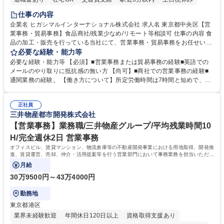
仕事の内容
企業名 ヒガシマルインターナショナル株式会社 求人名 東京都中央区【営
業事務・貿易事務】食品商社/残業少なめ/リモート等相談可 仕事の内容 食
品の加工・販売を行っている当社にて、営業事務・貿易事務をお任せいた
します。営業社員のサポートポジションとして、受発注から海外工場との
必要な経験・能力等
調整まで幅広く対応し、当社事業の根幹を支えていただきます。 ■受発注
必要な経験・能力等 【必須】■営業事務または貿易事務の経験■英語での
業務、請求書発行 ■海外工場とのスケジュール調整 ■在庫管理 ■輸入書類
メールのやり取りに抵抗感の無い方 【尚可】■商社での営業事務の経験■
の確認・作成 ■配送手配 ■通関業者を通して行う輸出入業全般 ■倉庫との
通関業務の経験。 【働き方について】所定労働時間は7時間と短めで、残
倉入れ調整等 ※ゼネラリストとしてのキャリアアップを目指すことが可能
業も月平均20時間以下です。時差出勤制度や週1日のリモート勤務も相談
です。単に商品を販売するだけでなく原料の仕入れから販売までをトータ
可能で、ワークライフバランスを保ち長期就業しやすい環境です。 【当社
ルプロデュースしているため、商品に関わる全ての業務をサポート頂きま
正社員
の強み】1991年の設立以来、外食産業を中心としたお客様の多様なニー
三井物産都市開発株式会社
す。 募集職種 東京都中央区【営業事務・貿易事務】食品商社/残業少なめ/
ズに沿った冷凍水産物等の生産・輸入・販売を一貫して手掛けています。
リモート等相談可
自社工場と海外拠点の強固な連携によるワンストップサービスが最大の強
【営業事務】業務職/三井物産グループ/平均残業時間10
みです。 学歴・資格 学歴：大学院 大学 語学力：英語 資格：
H/完全週休2日 営業事務
オフィスビル、賃貸マンション、物流倉庫等の不動産開発事業における用地取得、開発推
進、賃貸運営、売却、仲介・活用提案等を行う営業部門において事務業務を担当いただき
ます。
月給
30万9500円～43万4000円
勤務地
東京都港区
業界未経験歓迎
年間休日120日以上
資格取得支援あり