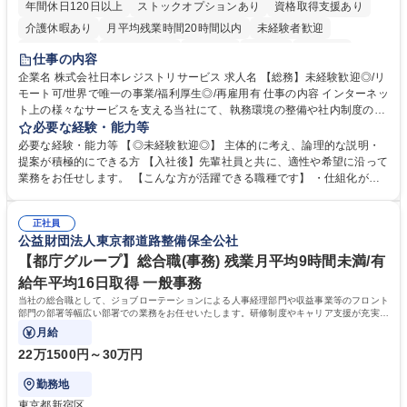
年間休日120日以上
ストックオプションあり
資格取得支援あり
介護休暇あり
月平均残業時間20時間以内
未経験者歓迎
住宅手当あり
時短勤務あり
研修あり
在宅OK
賞与あり
仕事の内容
完全週休2日制
交通費支給
駅近5分以内
土日祝休み
服装自由
企業名 株式会社日本レジストリサービス 求人名 【総務】未経験歓迎◎/リ
モート可/世界で唯一の事業/福利厚生◎/再雇用有 仕事の内容 インターネッ
ト上の様々なサービスを支える当社にて、執務環境の整備や社内制度の検
討、イベント運営などの幅広い業務を担当し、間接的に会社の生産性向上
必要な経験・能力等
や成長に貢献している部署です。 会社の全メンバーが安心して長く成果を
必要な経験・能力等 【◎未経験歓迎◎】 主体的に考え、論理的な説明・
発揮できる環境を整えるために、毎日のメンテナンスや維持管理に加え、
提案が積極的にできる方 【入社後】先輩社員と共に、適性や希望に沿って
新たな施策検討を積極的に行っていただき、会社全体を巻き込み課題解決
業務をお任せします。 【こんな方が活躍できる職種です】 ・仕組化が好
を推進。 ・オフィス運営：執務環境の整備・物品管理・社内規定整備/改
き/得意・協働の姿勢を持っている・優先順位付け、マルチタスクが得意・
善・イベント企画/運営・非常時の対応 など、本人の希望や適性によって
様々な立場で物事を考えられる・定型業務だけでなく突発的な出来事にも
幅広い業務の体得が可能で、多様なキャリアパスを描くことも可能です。
正社員
対処できる・新しいことに興味関心がある 【魅力】■自己啓発支援：資格
公益財団法人東京都道路整備保全公社
募集職種 【総務】未経験歓迎◎/リモート可/世界で唯一の事業/福利厚生◎/
取得や通信教育など費用の80%（年間25万円まで）を補助 ■住宅手当：家
再雇用有
賃の50%（月額7万円まで）を補助 学歴・資格 学歴：大学院 大学 語学
【都庁グループ】総合職(事務) 残業月平均9時間未満/有
力： 資格：
給年平均16日取得 一般事務
当社の総合職として、ジョブローテーションによる人事経理部門や収益事業等のフロント
部門の部署等幅広い部署での業務をお任せいたします。研修制度やキャリア支援が充実し
ております！ ※下記業務詳細
月給
22万1500円～30万円
勤務地
東京都新宿区