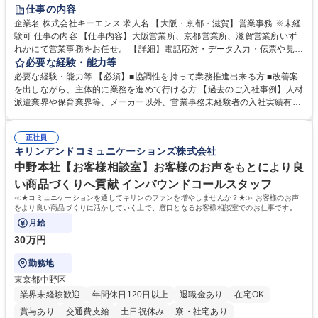
土日祝休み
仕事の内容
企業名 株式会社キーエンス 求人名 【大阪・京都・滋賀】営業事務 ※未経
験可 仕事の内容 【仕事内容】大阪営業所、京都営業所、滋賀営業所いず
れかにて営業事務をお任せ。 【詳細】電話応対・データ入力・伝票や見積
の作成・カタログ送付・来客対応・営業所内で発生する事務業務や業務改
必要な経験・能力等
善をお任せ。 【教育制度】ご入社後、育成担当とペアになりながらOJTに
必要な経験・能力等 【必須】■協調性を持って業務推進出来る方 ■改善案
て業務を覚えていただくことが可能です。業務システムがきちんと構築さ
を出しながら、主体的に業務を進めて行ける方 【過去のご入社事例】人材
れているため、スムーズに仕事に慣れることができる環境です。また、
派遣業界や保育業界等、メーカー以外、営業事務未経験者の入社実績有
「チームで成果を出す文化」があり、良いやり方を積極的に共有しながら
【当社の事務職について】単なる事務ではなく主体性を発揮したサポート
常に改善を目指す風土のため、安心して業務に取り組んでいただけます。
により、キーエンスの付加価値向上に貢献します。ベースの定型業務に加
募集職種 【大阪・京都・滋賀】営業事務 ※未経験可
正社員
えて、お客様や社員の状況に合わせ、能動的なサポート、改善の動きも期
キリンアンドコミュニケーションズ株式会社
待され。組織を支えるスペシャリストとして、チームに貢献し、結果的に
社員から頼られる存在になることができます。平均19:30の退勤以降の業
中野本社【お客様相談室】お客様のお声をもとにより良
務の持ち帰りも禁止されており、メリハリのある働き方となります。 学
い商品づくりへ貢献 インバウンドコールスタッフ
歴・資格 学歴：大学院 大学 高専 短大 語学力： 資格：
≪★コミュニケーションを通してキリンのファンを増やしませんか？★≫ お客様のお声
をより良い商品づくりに活かしていく上で、窓口となるお客様相談室でのお仕事です。
月給
30万円
勤務地
東京都中野区
業界未経験歓迎
年間休日120日以上
退職金あり
在宅OK
賞与あり
交通費支給
土日祝休み
寮・社宅あり