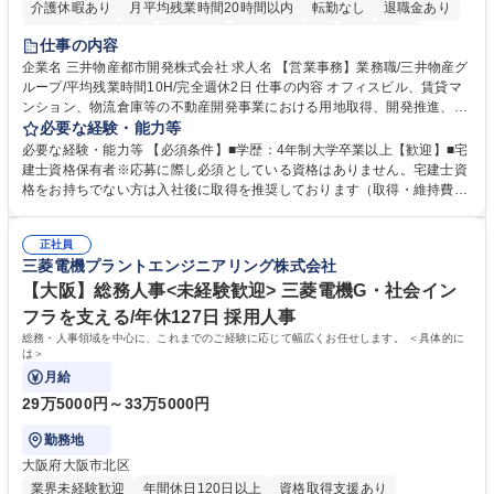
介護休暇あり
月平均残業時間20時間以内
転勤なし
退職金あり
在宅OK
賞与あり
育休あり
完全週休2日制
交通費支給
仕事の内容
駅近5分以内
土日祝休み
寮・社宅あり
企業名 三井物産都市開発株式会社 求人名 【営業事務】業務職/三井物産グ
ループ/平均残業時間10H/完全週休2日 仕事の内容 オフィスビル、賃貸マ
ンション、物流倉庫等の不動産開発事業における用地取得、開発推進、賃
貸運営、売却、仲介・活用提案等を行う営業部門において事務業務を担当
必要な経験・能力等
いただきます。 【詳細】・契約書管理、契約書製本、捺印対応、ファイリ
必要な経験・能力等 【必須条件】■学歴：4年制大学卒業以上【歓迎】■宅
ング、登記簿取得、調書取得・支払業務（各種費用支払、支払管理、請
建士資格保有者※応募に際し必須としている資格はありません。宅建士資
求・支払データ登録、取引先マスター申請対応）・予算作成及び予実管
格をお持ちでない方は入社後に取得を推奨しております（取得・維持費用
理・各種稟議書、報告書作成業務・各種台帳管理、交際費・会議費支払報
の一部補助あり） 【求める人物像】 ・向学心豊かで、主体的に行動でき
告書作成及び月次管理・部内総務庶務全般 など※※配属先によっては上記
る方。 ・社内外の多様な関係者と協調して業務を進められるコミュニケー
の他に担当頂く業務が発生する場合があります。 募集職種 【営業事務】
正社員
ション力がある方。 ・チャレンジを厭わず、粘り強く業務に取り組める
三菱電機プラントエンジニアリング株式会社
業務職/三井物産グループ/平均残業時間10H/完全週休2日
方。多様な関係者と謙虚に信頼関係を構築でき、期限を意識したスケジュ
ール管理が出来る方。※将来的に他部署（営業部門、コーポレート部門）
【大阪】総務人事<未経験歓迎> 三菱電機G・社会イン
へのジョブローテーションの可能性があります。 学歴・資格 学歴：大学
フラを支える/年休127日 採用人事
院 大学 語学力： 資格：宅地建物取引士
総務・人事領域を中心に、これまでのご経験に応じて幅広くお任せします。 ＜具体的に
は＞
月給
29万5000円～33万5000円
勤務地
大阪府大阪市北区
業界未経験歓迎
年間休日120日以上
資格取得支援あり