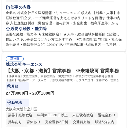
住宅手当あり
時短勤務あり
退職金あり
在宅OK
賞与あり
仕事の内容
育休あり
完全週休2日制
交通費支給
土日祝休み
寮・社宅あり
企業名 株式会社日立医薬情報ソリューションズ 求人名 【総務・人事】未
経験歓迎/日立グループ/組織運営を支えるゼネラリストを目指す 仕事の内
容 入社直後は労務（労務管理・給与計算・安全衛生・福利厚生等）からお
任せいたします。将来は総務・採用・教育業務へ守備範囲を広げ、組織運
必要な経験・能力等
営を支えるゼネラリストをめざせます。 ・初期業務：労働時間管理、給与
必要な経験・能力等 ★未経験歓迎！ ★人事・総務領域を横断的に経験し
計算、社会保険対応、福利厚生管理、安全衛生、健康経営推進等をお任せ
幅広いスキルを身につけたい方におすすめ！ ■労務管理(給与計算・社会保
します。ご経験に応じて、休職者管理など、幅広く経験を積んでいただき
険手続き・勤怠管理など)に関心があり主体的に取り組める方 ※労務経験
ます。 ・将来的な広がり：総務・採用・教育・税務対応・経営企画等。
者は早期にご活躍いただけます。 ■チームで仕事を推進できる方■将来は
★メンバーがマンツーマンで丁寧に教えるため、ご経験が浅くても安心！
マネジメント職として活躍したい 【尚可】■人事、労務、採用、教育業務
幅広く経験を積みたい意欲がある方に最適な環境です。 募集職種 【総
正社員
のご経験 ■労務管理（給与計算・社会保険手続き・勤怠管理など）の経験
株式会社キーエンス
務・人事】未経験歓迎/日立グループ/組織運営を支えるゼネラリストを目
■衛生管理者の資格をお持ちの方 学歴・資格 学歴：大学院 大学 高専 短大
指す
専修学校 高校 語学力： 資格：
【大阪・京都・滋賀】営業事務 ※未経験可 営業事務
【仕事内容】大阪営業所、京都営業所、滋賀営業所いずれかにて営業事務をお任せ。
【詳細】電話応対・データ入力・伝票や見積の作成・カタログ送付・来客対応・営業所内
で発生する事務業務や業務改善をお任せ。
月給
27万9000円～28万1000円
勤務地
大阪府大阪市淀川区
業界未経験歓迎
年間休日120日以上
未経験者歓迎
退職金あり
賞与あり
育休あり
完全週休2日制
交通費支給
駅近5分以内