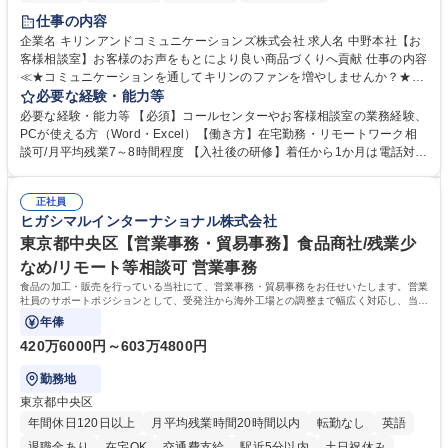
仕事の内容
企業名 キリンアンドコミュニケーションズ株式会社 求人名 中野本社【お
客様相談室】お客様のお声をもとにより良い商品づくりへ貢献 仕事の内容
≪★コミュニケーションを通してキリンのファンを増やしませんか？★≫
お客様のお声をより良い商品づくりに活かしていく上で、窓口となるお客
必要な経験・能力等
様相談室でのお仕事です。 日々お客様からいただくキリングループへのご
必要な経験・能力等 【必須】コールセンターやお客様相談室の業務経験、
意見を、企業活動に活かしています。お客様からの声に迅速かつ誠意をも
PCが使える方（Word・Excel）【働き方】在宅勤務・リモートワーク相
って対応、情報提供するとともにグループ内活動に反映しています。 【具
談可/月平均残業7～8時間程度 【入社後の研修】着任から1か月は電話対応
体的には】電話応対、メール、お手紙対応、ご指摘品調査報告書作成、有
のOJTを中心に実施し、電話対応に慣れた段階でメール・手紙のOJTを実
人チャットボット対応など。 【1日の対応件数】■電話：月間一人当たり
施する予定です。独り立ち以降もしっかりフォローする体制を整えていま
平均100件前後■メール・手紙：同上40件前後 募集職種 中野本社【お客様
正社員
すのでご安心ください。 【当社について】キリングループの広報機能を担
ヒガシマルインターナショナル株式会社
相談室】お客様のお声をもとにより良い商品づくりへ貢献
う会社として、お客様との出会いを大切にし、磨き上げたホスピタリティ
を込めてコミュニケーションをとりながら広報関連業務を行っておりま
東京都中央区【営業事務・貿易事務】食品商社/残業少
す。 学歴・資格 学歴：大学院 大学 高専 短大 専修学校 高校 語学力： 資
なめ/リモート等相談可 営業事務
格：
食品の加工・販売を行っている当社にて、営業事務・貿易事務をお任せいたします。営業
社員のサポートポジションとして、受発注から海外工場との調整まで幅広く対応し、当社
事業の根幹を支えていただきます。
年俸
420万6000円～603万4800円
勤務地
東京都中央区
年間休日120日以上
月平均残業時間20時間以内
転勤なし
英語
退職金あり
在宅OK
交通費支給
駅近5分以内
土日祝休み