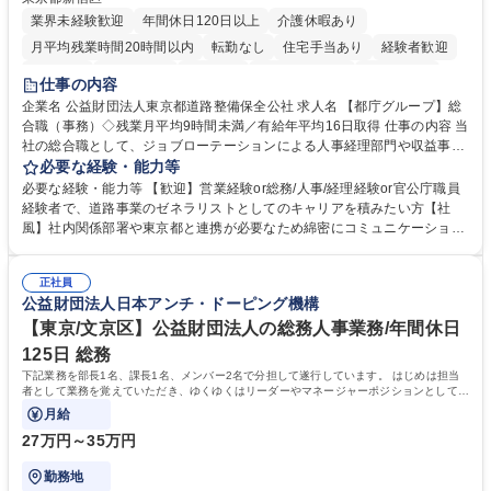
業界未経験歓迎
年間休日120日以上
介護休暇あり
月平均残業時間20時間以内
転勤なし
住宅手当あり
経験者歓迎
研修あり
退職金あり
賞与あり
完全週休2日制
交通費支給
仕事の内容
駅近5分以内
資格取得手当あり
食事補助あり
企業名 公益財団法人東京都道路整備保全公社 求人名 【都庁グループ】総
合職（事務）◇残業月平均9時間未満／有給年平均16日取得 仕事の内容 当
社の総合職として、ジョブローテーションによる人事経理部門や収益事業
等のフロント部門の部署等幅広い部署での業務をお任せいたします。研修
必要な経験・能力等
制度やキャリア支援が充実しております！ ※下記業務詳細 【業務詳細】■
必要な経験・能力等 【歓迎】営業経験or総務/人事/経理経験or官公庁職員
管理部門：広報、人事、経理など当公社の運営に係る管理業務 ■収益部
経験者で、道路事業のゼネラリストとしてのキャリアを積みたい方【社
門：駐車場の新規開拓、管理運営、新宿駅西口広場の「イベントコーナ
風】社内関係部署や東京都と連携が必要なため綿密にコミュニケーション
ー」などの管理運営 ■道路部門：整備の急がれる骨格幹線道路や木造住宅
を図っています。 【業務の魅力】■幅広く携われる：総合職（事務）で
密集地域の特定整備路線の用地取得、道路に関する普及啓発事業、都内の
は、駐車場の管理運営や道路用地の取得、公益財団法人の中枢を担う管理
道路施設や道路工事現場の見学ツアー事業 ※入社後は上記いずれかの部門
正社員
部門など多岐に渡る業務を経験できます。 ■様々なプロジェクト：駐車場
公益財団法人日本アンチ・ドーピング機構
へ配属。※業務内容変更の範囲：会社の定める業務 募集職種 【都庁グル
事業の他、新宿駅西口広場内に設置された照明を兼ねた広告「ブライトサ
ープ】総合職（事務）◇残業月平均9時間未満／有給年平均16日取得
イン」の管理運営を行うなど、事業収益を生み出す活動を積極的に行って
【東京/文京区】公益財団法人の総務人事業務/年間休日
います。 学歴・資格 学歴：大学院 大学 高専 短大 専修学校 高校 語学力：
125日 総務
資格：
下記業務を部長1名、課長1名、メンバー2名で分担して遂行しています。 はじめは担当
者として業務を覚えていただき、ゆくゆくはリーダーやマネージャーポジションとして活
躍いただくことを期待しています。
月給
27万円～35万円
勤務地