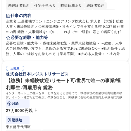
未経験者歓迎
住宅手当あり
時短勤務あり
経験者歓迎
退職金あり
在宅OK
賞与あり
完全週休2日制
交通費支給
仕事の内容
駅近5分以内
土日祝休み
服装自由
寮・社宅あり
食事補助あり
企業名 三菱電機プラントエンジニアリング株式会社 求人名 【大阪】総務
人事＜未経験歓迎＞◇三菱電機G・社会インフラを支える/年休127日 仕事
の内容 総務・人事領域を中心に、これまでのご経験に応じて幅広くお任せ
します。 ＜具体的には＞ ・総務/人事労務（給与・社保・勤怠管理など）
必要な経験・能力等
・採用・教育研修 ・福利厚生運用 など ※基本的には事務所勤務ですが、
必要な経験・能力等 ＜職種未経験歓迎・業界未経験歓迎＞ ～総務、人事
採用や教育等の業務内容により、関西圏以外への日帰り・宿泊を伴う国内
のご経験が無い方でも、意欲のある方であれば未経験OK～ ■歓迎条件：総
出張もございます。 ※担当業務を持ちつつ、お互いに助け合いながら、総
務、人事のご経験をお持ちの方（業界不問） ■求める人物像：・社内外の
務部という組織として協力しながら進める体制です。 募集職種 【大阪】
関係各部門との調整を率先して行い、業務を円滑に遂行できる協調性やコ
総務人事＜未経験歓迎＞◇三菱電機G・社会インフラを支える/年休127日
ミュニケーション能力を持っている方 ・人事総務領域に興味がありゼネラ
正社員
リスト志向をお持ちの方 学歴・資格 学歴：大学院 大学 語学力： 資格：
株式会社日本レジストリサービス
【総務】未経験歓迎 /リモート可/世界で唯一の事業/福
利厚生 /再雇用有 総務
インターネット上の様々なサービスを支える当社にて、執務環境の整備や社内制度の検
討、イベント運営などの幅広い業務を担当し、間接的に会社の生産性向上や成長に貢献し
ている部署です。
月給
27万6000円以上
勤務地
東京都千代田区