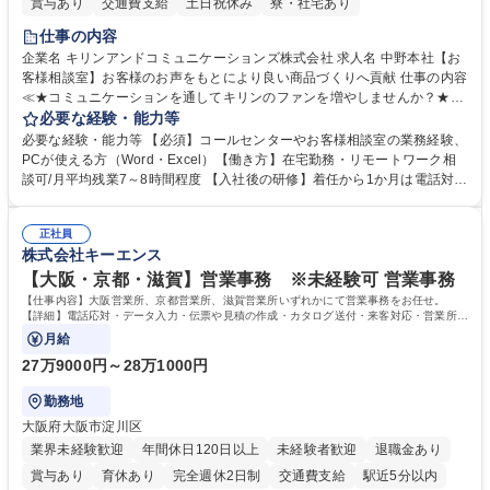
賞与あり
交通費支給
土日祝休み
寮・社宅あり
仕事の内容
企業名 キリンアンドコミュニケーションズ株式会社 求人名 中野本社【お
客様相談室】お客様のお声をもとにより良い商品づくりへ貢献 仕事の内容
≪★コミュニケーションを通してキリンのファンを増やしませんか？★≫
お客様のお声をより良い商品づくりに活かしていく上で、窓口となるお客
必要な経験・能力等
様相談室でのお仕事です。 日々お客様からいただくキリングループへのご
必要な経験・能力等 【必須】コールセンターやお客様相談室の業務経験、
意見を、企業活動に活かしています。お客様からの声に迅速かつ誠意をも
PCが使える方（Word・Excel）【働き方】在宅勤務・リモートワーク相
って対応、情報提供するとともにグループ内活動に反映しています。 【具
談可/月平均残業7～8時間程度 【入社後の研修】着任から1か月は電話対応
体的には】電話応対、メール、お手紙対応、ご指摘品調査報告書作成、有
のOJTを中心に実施し、電話対応に慣れた段階でメール・手紙のOJTを実
人チャットボット対応など。 【1日の対応件数】■電話：月間一人当たり
施する予定です。独り立ち以降もしっかりフォローする体制を整えていま
平均100件前後■メール・手紙：同上40件前後 募集職種 中野本社【お客様
正社員
すのでご安心ください。 【当社について】キリングループの広報機能を担
株式会社キーエンス
相談室】お客様のお声をもとにより良い商品づくりへ貢献
う会社として、お客様との出会いを大切にし、磨き上げたホスピタリティ
を込めてコミュニケーションをとりながら広報関連業務を行っておりま
【大阪・京都・滋賀】営業事務 ※未経験可 営業事務
す。 学歴・資格 学歴：大学院 大学 高専 短大 専修学校 高校 語学力： 資
【仕事内容】大阪営業所、京都営業所、滋賀営業所いずれかにて営業事務をお任せ。
格：
【詳細】電話応対・データ入力・伝票や見積の作成・カタログ送付・来客対応・営業所内
で発生する事務業務や業務改善をお任せ。
月給
27万9000円～28万1000円
勤務地
大阪府大阪市淀川区
業界未経験歓迎
年間休日120日以上
未経験者歓迎
退職金あり
賞与あり
育休あり
完全週休2日制
交通費支給
駅近5分以内