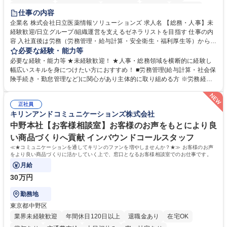
住宅手当あり
時短勤務あり
退職金あり
在宅OK
賞与あり
仕事の内容
育休あり
完全週休2日制
交通費支給
土日祝休み
寮・社宅あり
企業名 株式会社日立医薬情報ソリューションズ 求人名 【総務・人事】未
経験歓迎/日立グループ/組織運営を支えるゼネラリストを目指す 仕事の内
容 入社直後は労務（労務管理・給与計算・安全衛生・福利厚生等）からお
任せいたします。将来は総務・採用・教育業務へ守備範囲を広げ、組織運
必要な経験・能力等
営を支えるゼネラリストをめざせます。 ・初期業務：労働時間管理、給与
必要な経験・能力等 ★未経験歓迎！ ★人事・総務領域を横断的に経験し
計算、社会保険対応、福利厚生管理、安全衛生、健康経営推進等をお任せ
幅広いスキルを身につけたい方におすすめ！ ■労務管理(給与計算・社会保
します。ご経験に応じて、休職者管理など、幅広く経験を積んでいただき
険手続き・勤怠管理など)に関心があり主体的に取り組める方 ※労務経験
ます。 ・将来的な広がり：総務・採用・教育・税務対応・経営企画等。
者は早期にご活躍いただけます。 ■チームで仕事を推進できる方■将来は
★メンバーがマンツーマンで丁寧に教えるため、ご経験が浅くても安心！
マネジメント職として活躍したい 【尚可】■人事、労務、採用、教育業務
幅広く経験を積みたい意欲がある方に最適な環境です。 募集職種 【総
正社員
のご経験 ■労務管理（給与計算・社会保険手続き・勤怠管理など）の経験
キリンアンドコミュニケーションズ株式会社
務・人事】未経験歓迎/日立グループ/組織運営を支えるゼネラリストを目
■衛生管理者の資格をお持ちの方 学歴・資格 学歴：大学院 大学 高専 短大
指す
専修学校 高校 語学力： 資格：
中野本社【お客様相談室】お客様のお声をもとにより良
い商品づくりへ貢献 インバウンドコールスタッフ
≪★コミュニケーションを通してキリンのファンを増やしませんか？★≫ お客様のお声
をより良い商品づくりに活かしていく上で、窓口となるお客様相談室でのお仕事です。
月給
30万円
勤務地
東京都中野区
業界未経験歓迎
年間休日120日以上
退職金あり
在宅OK