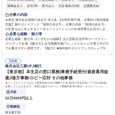
退職金あり
在宅OK
賞与あり
完全週休2日制
交通費支給
駅近5分以内
土日祝休み
仕事の内容
企業名 株式会社地球の歩き方 求人名 【企画営業/行政・企業向け観光推進
支援】旅行ガイドブック『地球の歩き方』 仕事の内容 『地球の歩き方』
の広告をはじめとするトータルソリューションの企画営業をお任せしま
す。クライアントは、観光（海外旅行、国内旅行、インバウンド）で地域
必要な経験・能力等
や事業を推進したい国内外の行政や企業です。 【業務詳細】■『地球の歩
必要な経験・能力等 【いずれかの経験】法人営業/広告/PR/マーケティン
き方』は海外旅行ガイドブックのNo.1ブランドであり、国内旅行において
グ/メディア企画 【働き方】在宅勤務可能/フレックスタイム/子育て中の方
も牽引しております。観光推進支援においても、業界を牽引する意欲的な
でも働きやすい環境です。 【魅力】 ■海外旅行ガイドブックのシェアNo.1
取り組みが期待されています■インバウンドは、日本の地域の未来を担う
メディアとして、個人旅行文化の拡大と定着を担ってきたブランドに携わ
国策事業です。「GOOD LUCK TRIP」は、海外旅行ガイドブックと同様
ることが可能です。 ■国内旅行ガイドブックは立ち上げ間もない新規事業
に、インバウンドのトップブランドに成長しております■旅が業務であ
正社員
であり、「地球の歩き方」としてどう取り組むか、共に形を作るコアメン
株式会社三菱UFJ銀行
り、日常です。旅好きにはこれ以上ない環境です 募集職種 【企画営業/行
バーとして活躍いただきます。 学歴・資格 学歴：大学院 大学 語学力： 資
政・企業向け観光推進支援】旅行ガイドブック『地球の歩き方』
格：
【東京都】本支店の窓口業務(事務手続受付/資産運用提
案)/後方事務/ロビー応対 その他事務
★バックオフィスではなく顧客折衝を含む職種です★ 国内の本支店等にて下記の業務に
従事していただきます。 ■窓口/後方/ロビーにて事務手続等の受付・オペレーション、お
客様対応
月給
32万4000円以上
勤務地
東京都23区