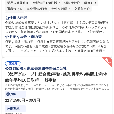
業界未経験歓迎
年間休日120日以上
経験者歓迎
研修あり
退職金あり
完全週休2日制
女性が活躍中
交通費支給
土日祝休み
仕事の内容
企業名 株式会社三菱ＵＦＪ銀行 求人名 【東京都】本支店の窓口業務(事務
手続受付/資産運用提案)/後方事務/ロビー応対 仕事の内容 ★バックオフィ
スではなく顧客折衝を含む職種です★ 国内の本支店等にて下記の業務に従
事していただきます。 ■窓口/後方/ロビーにて事務手続等の受付・オペレ
必要な経験・能力等
ーション、お客様対応 ■窓口にて、ご来店された個人のお客様に対して金
必要な経験・能力等 【必須】★顧客折衝経験を活かしてご活躍可能な環境
融商品のご提案 ■効率的な事務運用の検討・構築等 ≪業務紹介：ご応募前
です。 ■販売or接客or窓口業務or営業経験をお持ちの方(業界不問) ※対話
に必ずご覧ください≫ ※記事 https://www.mysite.bk.mufg.jp/career/circle/
を通じてニーズをヒアリングし対応/提案を実施した経験必須 ■正社員とし
article17/ ※動画 https://youtu.be/H-S7HaJqqbg 募集職種 【東京都】本支
ての就業経験1年以上 【歓迎】■金融業界での就業経験■銀行での預金為替
店の窓口業務(事務手続受付/資産運用提案)/後方事務/ロビー応対
事務経験 ■金融商品の提案・販売経験 ≪魅力≫研修やOJT環境が整ってい
正社員
るので安心して入行いただけます。 幅広いキャリアの選択肢があり、公募
公益財団法人東京都道路整備保全公社
や社内副業等を活用し、 一人ひとりが挑戦できるカルチャーが浸透してい
ます。 学歴・資格 学歴：大学院 大学 高専 短大 専修学校 高校 語学力：
【都庁グループ】総合職(事務) 残業月平均9時間未満/有
資格：
給年平均16日取得 一般事務
当社の総合職として、ジョブローテーションによる人事経理部門や収益事業等のフロント
部門の部署等幅広い部署での業務をお任せいたします。研修制度やキャリア支援が充実し
ております！ ※下記業務詳細
月給
22万1500円～30万円
勤務地