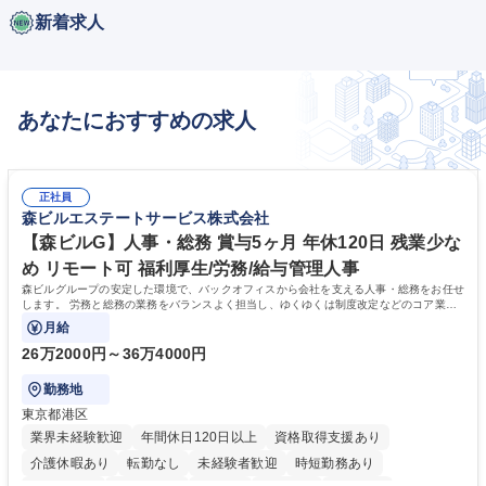
新着求人
あなたにおすすめの求人
正社員
森ビルエステートサービス株式会社
【森ビルG】人事・総務 賞与5ヶ月 年休120日 残業少な
め リモート可 福利厚生/労務/給与管理人事
森ビルグループの安定した環境で、バックオフィスから会社を支える人事・総務をお任せ
します。 労務と総務の業務をバランスよく担当し、ゆくゆくは制度改定などのコア業務
にも挑戦できる、やりがいある環境です。
月給
26万2000円～36万4000円
勤務地
東京都港区
業界未経験歓迎
年間休日120日以上
資格取得支援あり
介護休暇あり
転勤なし
未経験者歓迎
時短勤務あり