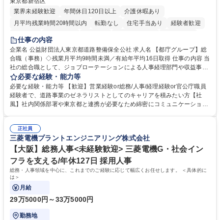
東京都新宿区
業界未経験歓迎
年間休日120日以上
介護休暇あり
月平均残業時間20時間以内
転勤なし
住宅手当あり
経験者歓迎
研修あり
退職金あり
賞与あり
完全週休2日制
交通費支給
仕事の内容
駅近5分以内
資格取得手当あり
食事補助あり
企業名 公益財団法人東京都道路整備保全公社 求人名 【都庁グループ】総
合職（事務）◇残業月平均9時間未満／有給年平均16日取得 仕事の内容 当
社の総合職として、ジョブローテーションによる人事経理部門や収益事業
等のフロント部門の部署等幅広い部署での業務をお任せいたします。研修
必要な経験・能力等
制度やキャリア支援が充実しております！ ※下記業務詳細 【業務詳細】■
必要な経験・能力等 【歓迎】営業経験or総務/人事/経理経験or官公庁職員
管理部門：広報、人事、経理など当公社の運営に係る管理業務 ■収益部
経験者で、道路事業のゼネラリストとしてのキャリアを積みたい方【社
門：駐車場の新規開拓、管理運営、新宿駅西口広場の「イベントコーナ
風】社内関係部署や東京都と連携が必要なため綿密にコミュニケーション
ー」などの管理運営 ■道路部門：整備の急がれる骨格幹線道路や木造住宅
を図っています。 【業務の魅力】■幅広く携われる：総合職（事務）で
密集地域の特定整備路線の用地取得、道路に関する普及啓発事業、都内の
は、駐車場の管理運営や道路用地の取得、公益財団法人の中枢を担う管理
道路施設や道路工事現場の見学ツアー事業 ※入社後は上記いずれかの部門
正社員
部門など多岐に渡る業務を経験できます。 ■様々なプロジェクト：駐車場
三菱電機プラントエンジニアリング株式会社
へ配属。※業務内容変更の範囲：会社の定める業務 募集職種 【都庁グル
事業の他、新宿駅西口広場内に設置された照明を兼ねた広告「ブライトサ
ープ】総合職（事務）◇残業月平均9時間未満／有給年平均16日取得
イン」の管理運営を行うなど、事業収益を生み出す活動を積極的に行って
【大阪】総務人事<未経験歓迎> 三菱電機G・社会イン
います。 学歴・資格 学歴：大学院 大学 高専 短大 専修学校 高校 語学力：
フラを支える/年休127日 採用人事
資格：
総務・人事領域を中心に、これまでのご経験に応じて幅広くお任せします。 ＜具体的に
は＞
月給
29万5000円～33万5000円
勤務地