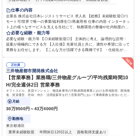
住宅手当あり
時短勤務あり
研修あり
在宅OK
賞与あり
仕事の内容
完全週休2日制
交通費支給
駅近5分以内
土日祝休み
服装自由
企業名 株式会社日本レジストリサービス 求人名 【総務】未経験歓迎◎/リ
モート可/世界で唯一の事業/福利厚生◎/再雇用有 仕事の内容 インターネッ
ト上の様々なサービスを支える当社にて、執務環境の整備や社内制度の検
討、イベント運営などの幅広い業務を担当し、間接的に会社の生産性向上
必要な経験・能力等
や成長に貢献している部署です。 会社の全メンバーが安心して長く成果を
必要な経験・能力等 【◎未経験歓迎◎】 主体的に考え、論理的な説明・
発揮できる環境を整えるために、毎日のメンテナンスや維持管理に加え、
提案が積極的にできる方 【入社後】先輩社員と共に、適性や希望に沿って
新たな施策検討を積極的に行っていただき、会社全体を巻き込み課題解決
業務をお任せします。 【こんな方が活躍できる職種です】 ・仕組化が好
を推進。 ・オフィス運営：執務環境の整備・物品管理・社内規定整備/改
き/得意・協働の姿勢を持っている・優先順位付け、マルチタスクが得意・
善・イベント企画/運営・非常時の対応 など、本人の希望や適性によって
様々な立場で物事を考えられる・定型業務だけでなく突発的な出来事にも
幅広い業務の体得が可能で、多様なキャリアパスを描くことも可能です。
正社員
対処できる・新しいことに興味関心がある 【魅力】■自己啓発支援：資格
三井物産都市開発株式会社
募集職種 【総務】未経験歓迎◎/リモート可/世界で唯一の事業/福利厚生◎/
取得や通信教育など費用の80%（年間25万円まで）を補助 ■住宅手当：家
再雇用有
賃の50%（月額7万円まで）を補助 学歴・資格 学歴：大学院 大学 語学
【営業事務】業務職/三井物産グループ/平均残業時間10
力： 資格：
H/完全週休2日 営業事務
オフィスビル、賃貸マンション、物流倉庫等の不動産開発事業における用地取得、開発推
進、賃貸運営、売却、仲介・活用提案等を行う営業部門において事務業務を担当いただき
ます。
月給
30万9500円～43万4000円
勤務地
東京都港区
業界未経験歓迎
年間休日120日以上
資格取得支援あり