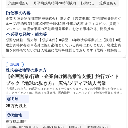
介護休暇あり
月平均残業時間20時間以内
転勤なし
退職金あり
在宅OK
賞与あり
育休あり
完全週休2日制
交通費支給
仕事の内容
駅近5分以内
土日祝休み
寮・社宅あり
企業名 三井物産都市開発株式会社 求人名 【営業事務】業務職/三井物産グ
ループ/平均残業時間10H/完全週休2日 仕事の内容 オフィスビル、賃貸マ
ンション、物流倉庫等の不動産開発事業における用地取得、開発推進、賃
貸運営、売却、仲介・活用提案等を行う営業部門において事務業務を担当
必要な経験・能力等
いただきます。 【詳細】・契約書管理、契約書製本、捺印対応、ファイリ
必要な経験・能力等 【必須条件】■学歴：4年制大学卒業以上【歓迎】■宅
ング、登記簿取得、調書取得・支払業務（各種費用支払、支払管理、請
建士資格保有者※応募に際し必須としている資格はありません。宅建士資
求・支払データ登録、取引先マスター申請対応）・予算作成及び予実管
格をお持ちでない方は入社後に取得を推奨しております（取得・維持費用
理・各種稟議書、報告書作成業務・各種台帳管理、交際費・会議費支払報
の一部補助あり） 【求める人物像】 ・向学心豊かで、主体的に行動でき
告書作成及び月次管理・部内総務庶務全般 など※※配属先によっては上記
る方。 ・社内外の多様な関係者と協調して業務を進められるコミュニケー
の他に担当頂く業務が発生する場合があります。 募集職種 【営業事務】
正社員
ション力がある方。 ・チャレンジを厭わず、粘り強く業務に取り組める
株式会社地球の歩き方
業務職/三井物産グループ/平均残業時間10H/完全週休2日
方。多様な関係者と謙虚に信頼関係を構築でき、期限を意識したスケジュ
ール管理が出来る方。※将来的に他部署（営業部門、コーポレート部門）
【企画営業/行政・企業向け観光推進支援】旅行ガイド
へのジョブローテーションの可能性があります。 学歴・資格 学歴：大学
ブック『地球の歩き方』 広告/メディア法人営業
院 大学 語学力： 資格：宅地建物取引士
『地球の歩き方』の広告をはじめとするトータルソリューションの企画営業をお任せしま
す。クライアントは、観光（海外旅行、国内旅行、インバウンド）で地域や事業を推進し
たい国内外の行政や企業です。
月給
25万円以上
勤務地
東京都品川区
年間休日120日以上
介護休暇あり
転勤なし
時短勤務あり