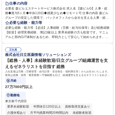
経験者歓迎
退職金あり
在宅OK
賞与あり
育休あり
仕事の内容
完全週休2日制
交通費支給
長期歓迎
駅近5分以内
土日祝休み
企業名 森ビルエステートサービス株式会社 求人名 【森ビルG】人事・総
務◆賞与5ヶ月◆年休120日◆残業少なめ◆リモート可 仕事の内容 森ビル
グループの安定した環境で、バックオフィスから会社を支える人事・総務
をお任せします。 労務と総務の業務をバランスよく担当し、ゆくゆくは制
必要な経験・能力等
度改定などのコア業務にも挑戦できる、やりがいある環境です。 ■勤怠管
必要な経験・能力等 【必須】人事経験（労務・給与社保等）及び総務経験
理、給与計算、社会保険手続き、年末調整等の労務管理全般 ■入退社手続
【歓迎】経理実務経験、簿記3級以上 業界未経験の方も歓迎です。マニュ
き、社内規定の改定や人事制度改定などのコア業務 ■社内イベントの企画
アルと部内OJT体制があるため、即戦力として安心して始められます。
運営やその他総務業務全般 ※労務と総務を1：1の割合でお任せ。 入社後
【魅力・やりがい】森ビルGの安定基盤で労務から総務まで幅広く携われ
は部内のOJTを中心に、あなたの経験に合わせて不足している部分はいつ
ます。定型業務に留まらず、社内規定や人事制度の改定など会社のコア業
でも質問・相談できる環境が整っているため、安心して成長できます。 募
正社員
務に挑戦できるため、自身の成長と組織への貢献度をダイレクトに実感で
株式会社日立医薬情報ソリューションズ
集職種 【森ビルG】人事・総務◆賞与5ヶ月◆年休120日◆残業少なめ◆
きます。 残業少なめ、週1日リモート可など、ワークライフバランスを保
リモート可
ち長期活躍できる環境です。 「これまでの幅広い経験を活かし、長期的な
【総務・人事】未経験歓迎/日立グループ/組織運営を支
キャリアを築きたい」という前向きな意欲と挑戦を全力で応援します。 学
えるゼネラリストを目指す 総務
歴・資格 学歴：大学院 大学 高専 短大 専修学校 高校 語学力： 資格：日商
入社直後は労務（労務管理・給与計算・安全衛生・福利厚生等）からお任せいたします。
簿記検定1級 日商簿記検定2級 日商簿記検定3級
将来は総務・採用・教育業務へ守備範囲を広げ、組織運営を支えるゼネラリストをめざせ
ます。
月給
27万7000円以上
勤務地
東京都千代田区
業界未経験歓迎
年間休日120日以上
資格取得支援あり
介護休暇あり
月平均残業時間20時間以内
未経験者歓迎