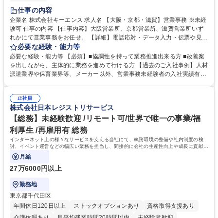
土日祝休み
仕事の内容
企業名 株式会社キーエンス 求人名 【大阪・京都・滋賀】営業事務 ※未経
験可 仕事の内容 【仕事内容】大阪営業所、京都営業所、滋賀営業所いず
れかにて営業事務をお任せ。 【詳細】電話応対・データ入力・伝票や見積
の作成・カタログ送付・来客対応・営業所内で発生する事務業務や業務改
必要な経験・能力等
善をお任せ。 【教育制度】ご入社後、育成担当とペアになりながらOJTに
必要な経験・能力等 【必須】■協調性を持って業務推進出来る方 ■改善案
て業務を覚えていただくことが可能です。業務システムがきちんと構築さ
を出しながら、主体的に業務を進めて行ける方 【過去のご入社事例】人材
れているため、スムーズに仕事に慣れることができる環境です。また、
派遣業界や保育業界等、メーカー以外、営業事務未経験者の入社実績有
「チームで成果を出す文化」があり、良いやり方を積極的に共有しながら
【当社の事務職について】単なる事務ではなく主体性を発揮したサポート
常に改善を目指す風土のため、安心して業務に取り組んでいただけます。
により、キーエンスの付加価値向上に貢献します。ベースの定型業務に加
募集職種 【大阪・京都・滋賀】営業事務 ※未経験可
正社員
えて、お客様や社員の状況に合わせ、能動的なサポート、改善の動きも期
株式会社日本レジストリサービス
待され。組織を支えるスペシャリストとして、チームに貢献し、結果的に
社員から頼られる存在になることができます。平均19:30の退勤以降の業
【総務】未経験歓迎 /リモート可/世界で唯一の事業/福
務の持ち帰りも禁止されており、メリハリのある働き方となります。 学
利厚生 /再雇用有 総務
歴・資格 学歴：大学院 大学 高専 短大 語学力： 資格：
インターネット上の様々なサービスを支える当社にて、執務環境の整備や社内制度の検
討、イベント運営などの幅広い業務を担当し、間接的に会社の生産性向上や成長に貢献し
ている部署です。
月給
27万6000円以上
勤務地
東京都千代田区
年間休日120日以上
ストックオプションあり
資格取得支援あり
介護休暇あり
月平均残業時間20時間以内
未経験者歓迎