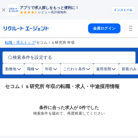
アプリで求人探しをもっと便利に！
インストール
レビュー高評価
無料
会員ログイン
/
転職・求人トップ
セコムｉｓ研究所 年収
検索条件を設定する
勤務地
職種
年収
こだわり条件
雇用形態
新着のみ
セコムｉｓ研究所 年収の転職・求人・中途採用情報
条件に合った求人が 0件でした
検索条件を緩めて、再度検索してください