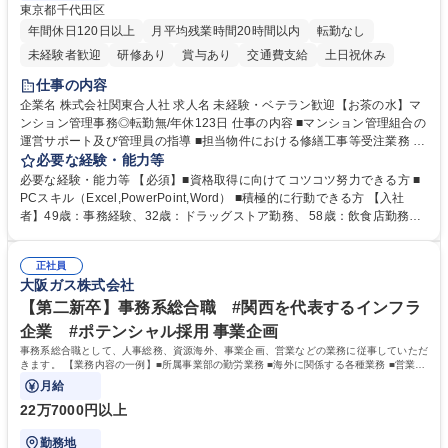
東京都千代田区
年間休日120日以上
月平均残業時間20時間以内
転勤なし
未経験者歓迎
研修あり
賞与あり
交通費支給
土日祝休み
仕事の内容
企業名 株式会社関東合人社 求人名 未経験・ベテラン歓迎【お茶の水】マ
ンション管理事務◎転勤無/年休123日 仕事の内容 ■マンション管理組合の
運営サポート及び管理員の指導 ■担当物件における修繕工事等受注業務 ■
事務所内での事務業務等 ★異業界からの転職者が多数活躍しています
必要な経験・能力等
【年収補足】532万円 ＋別途インセンティヴで平均約100万円/年（昨年度
必要な経験・能力等 【必須】■資格取得に向けてコツコツ努力できる方 ■
実績） ＋管理業務主任者資格手当50,000円/月 ★親会社である株式会社合
PCスキル（Excel,PowerPoint,Word） ■積極的に行動できる方 【入社
人社計画研究所社のグループ会社として、質の高いサービスと適性価格を
者】49歳：事務経験、32歳：ドラッグストア勤務、 58歳：飲食店勤務
武器に約20年受託戸数増加中です。https://www.gojin.co.jp/abt/abt_3.html
等：中途採用の9割が未経験者！ 【資格取得支援】■メンター制度■社内模
募集職種 未経験・ベテラン歓迎【お茶の水】マンション管理事務◎転勤
試や研修制度など充実！ ＊未資格者の8割以上が入社2年以内に資格を取
無/年休123日
正社員
得出来ております！ 【魅力】■フレックス制度、未経験からでも下限年収
大阪ガス株式会社
を一律支給！ ■管理業務主任者資格取得後には50,000円/月の手当あり！
学歴・資格 学歴：大学院 大学 高専 短大 専修学校 高校 語学力： 資格：第
【第二新卒】事務系総合職 #関西を代表するインフラ
一種運転免許普通自動車
企業 #ポテンシャル採用 事業企画
事務系総合職として、人事総務、資源海外、事業企画、営業などの業務に従事していただ
きます。 【業務内容の一例】■所属事業部の勤労業務 ■海外に関係する各種業務 ■営業部
門の企画スタッフ、ルート営業
月給
22万7000円以上
勤務地