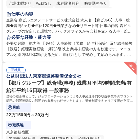
介護休暇あり
転勤なし
未経験者歓迎
時短勤務あり
経験者歓迎
退職金あり
在宅OK
賞与あり
育休あり
仕事の内容
完全週休2日制
交通費支給
長期歓迎
駅近5分以内
土日祝休み
企業名 森ビルエステートサービス株式会社 求人名 【森ビルG】人事・総
務◆賞与5ヶ月◆年休120日◆残業少なめ◆リモート可 仕事の内容 森ビル
グループの安定した環境で、バックオフィスから会社を支える人事・総務
をお任せします。 労務と総務の業務をバランスよく担当し、ゆくゆくは制
必要な経験・能力等
度改定などのコア業務にも挑戦できる、やりがいある環境です。 ■勤怠管
必要な経験・能力等 【必須】人事経験（労務・給与社保等）及び総務経験
理、給与計算、社会保険手続き、年末調整等の労務管理全般 ■入退社手続
【歓迎】経理実務経験、簿記3級以上 業界未経験の方も歓迎です。マニュ
き、社内規定の改定や人事制度改定などのコア業務 ■社内イベントの企画
アルと部内OJT体制があるため、即戦力として安心して始められます。
運営やその他総務業務全般 ※労務と総務を1：1の割合でお任せ。 入社後
【魅力・やりがい】森ビルGの安定基盤で労務から総務まで幅広く携われ
は部内のOJTを中心に、あなたの経験に合わせて不足している部分はいつ
ます。定型業務に留まらず、社内規定や人事制度の改定など会社のコア業
でも質問・相談できる環境が整っているため、安心して成長できます。 募
正社員
務に挑戦できるため、自身の成長と組織への貢献度をダイレクトに実感で
公益財団法人東京都道路整備保全公社
集職種 【森ビルG】人事・総務◆賞与5ヶ月◆年休120日◆残業少なめ◆
きます。 残業少なめ、週1日リモート可など、ワークライフバランスを保
リモート可
ち長期活躍できる環境です。 「これまでの幅広い経験を活かし、長期的な
【都庁グループ】総合職(事務) 残業月平均9時間未満/有
キャリアを築きたい」という前向きな意欲と挑戦を全力で応援します。 学
給年平均16日取得 一般事務
歴・資格 学歴：大学院 大学 高専 短大 専修学校 高校 語学力： 資格：日商
当社の総合職として、ジョブローテーションによる人事経理部門や収益事業等のフロント
簿記検定1級 日商簿記検定2級 日商簿記検定3級
部門の部署等幅広い部署での業務をお任せいたします。研修制度やキャリア支援が充実し
ております！ ※下記業務詳細
月給
22万1500円～30万円
勤務地
東京都新宿区
業界未経験歓迎
年間休日120日以上
介護休暇あり