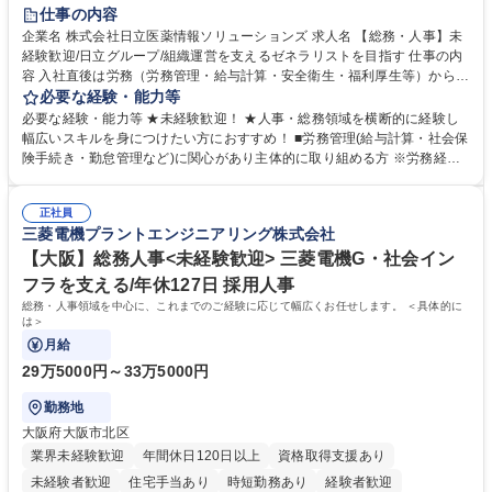
住宅手当あり
時短勤務あり
退職金あり
在宅OK
賞与あり
仕事の内容
育休あり
完全週休2日制
交通費支給
土日祝休み
寮・社宅あり
企業名 株式会社日立医薬情報ソリューションズ 求人名 【総務・人事】未
経験歓迎/日立グループ/組織運営を支えるゼネラリストを目指す 仕事の内
容 入社直後は労務（労務管理・給与計算・安全衛生・福利厚生等）からお
任せいたします。将来は総務・採用・教育業務へ守備範囲を広げ、組織運
必要な経験・能力等
営を支えるゼネラリストをめざせます。 ・初期業務：労働時間管理、給与
必要な経験・能力等 ★未経験歓迎！ ★人事・総務領域を横断的に経験し
計算、社会保険対応、福利厚生管理、安全衛生、健康経営推進等をお任せ
幅広いスキルを身につけたい方におすすめ！ ■労務管理(給与計算・社会保
します。ご経験に応じて、休職者管理など、幅広く経験を積んでいただき
険手続き・勤怠管理など)に関心があり主体的に取り組める方 ※労務経験
ます。 ・将来的な広がり：総務・採用・教育・税務対応・経営企画等。
者は早期にご活躍いただけます。 ■チームで仕事を推進できる方■将来は
★メンバーがマンツーマンで丁寧に教えるため、ご経験が浅くても安心！
マネジメント職として活躍したい 【尚可】■人事、労務、採用、教育業務
幅広く経験を積みたい意欲がある方に最適な環境です。 募集職種 【総
正社員
のご経験 ■労務管理（給与計算・社会保険手続き・勤怠管理など）の経験
三菱電機プラントエンジニアリング株式会社
務・人事】未経験歓迎/日立グループ/組織運営を支えるゼネラリストを目
■衛生管理者の資格をお持ちの方 学歴・資格 学歴：大学院 大学 高専 短大
指す
専修学校 高校 語学力： 資格：
【大阪】総務人事<未経験歓迎> 三菱電機G・社会イン
フラを支える/年休127日 採用人事
総務・人事領域を中心に、これまでのご経験に応じて幅広くお任せします。 ＜具体的に
は＞
月給
29万5000円～33万5000円
勤務地
大阪府大阪市北区
業界未経験歓迎
年間休日120日以上
資格取得支援あり
未経験者歓迎
住宅手当あり
時短勤務あり
経験者歓迎