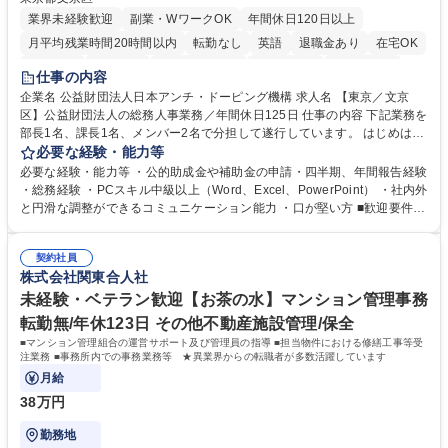
業界未経験歓迎
副業・WワークOK
年間休日120日以上
月平均残業時間20時間以内
転勤なし
英語
退職金あり
在宅OK
賞与あり
育休あり
完全週休2日制
交通費支給
土日祝休み
仕事の内容
食事補助あり
企業名 公益財団法人日本アンチ・ドーピング機構 求人名 【東京／文京
区】公益財団法人の総務人事業務／年間休日125日 仕事の内容 下記業務を
部長1名、課長1名、メンバー2名で分担して遂行しています。 はじめは担
当者として業務を覚えていただき、ゆくゆくはリーダーやマネージャーポ
必要な経験・能力等
ジションとして活躍いただくことを期待しています。 【総務・人事グルー
必要な経験・能力等 ・公的助成金や補助金の申請・四半期、年間報告経験
プの業務内容】 ・人事制度関連 ・採用活動 ・教育研修の企画、実行 ・勤
・総務経験 ・PCスキル中級以上（Word、Excel、PowerPoint） ・社内外
怠管理 ・官公庁への各種提出 ・法定の会議運営（評議員会、理事会） ・
と円滑な調整ができるコミュニケーション能力 ・口が堅い方 ■歓迎要件
コンプライアンス ・内部規程やルールの管理、整備、文書管理 ・契約関
・採用業務経験 ・英語に抵抗がない方 ・営業経験 学歴・資格 学歴：大学
連 ・衛生管理 ・防災関連・公的助成金の管理・オフィス、ファシリティ
院 大学 高専 短大 専修学校 高校 語学力： 資格：
管理 ・福利厚生関連 ・職員からの問合せ、相談対応 ・その他日常の総務
契約社員
株式会社関東合人社
業務全般 募集職種 【東京／文京区】公益財団法人の総務人事業務／年間
休日125日
未経験・ベテラン歓迎【お茶の水】マンション管理事務
転勤無/年休123日 その他不動産施設管理/保全
■マンション管理組合の運営サポート及び管理員の指導 ■担当物件における修繕工事等受
注業務 ■事務所内での事務業務等 ★異業界からの転職者が多数活躍しています
月給
38万円
勤務地