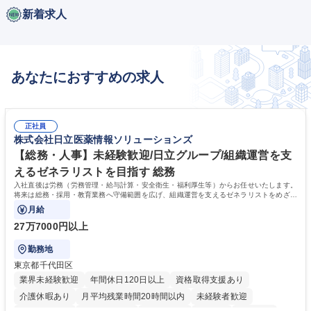
新着求人
あなたにおすすめの求人
正社員
株式会社日立医薬情報ソリューションズ
【総務・人事】未経験歓迎/日立グループ/組織運営を支
えるゼネラリストを目指す 総務
入社直後は労務（労務管理・給与計算・安全衛生・福利厚生等）からお任せいたします。
将来は総務・採用・教育業務へ守備範囲を広げ、組織運営を支えるゼネラリストをめざせ
ます。
月給
27万7000円以上
勤務地
東京都千代田区
業界未経験歓迎
年間休日120日以上
資格取得支援あり
介護休暇あり
月平均残業時間20時間以内
未経験者歓迎