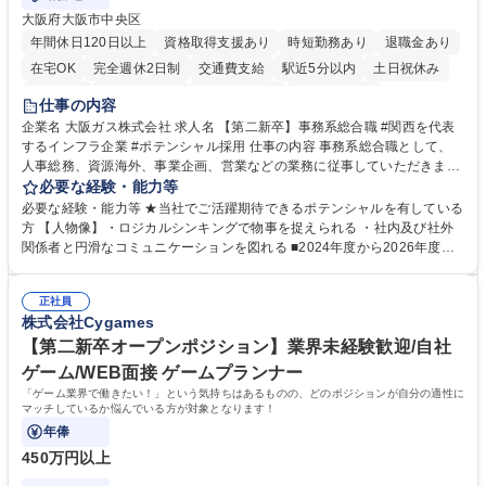
大阪府大阪市中央区
年間休日120日以上
資格取得支援あり
時短勤務あり
退職金あり
在宅OK
完全週休2日制
交通費支給
駅近5分以内
土日祝休み
服装自由
第二新卒歓迎
寮・社宅あり
食事補助あり
仕事の内容
企業名 大阪ガス株式会社 求人名 【第二新卒】事務系総合職 #関西を代表
するインフラ企業 #ポテンシャル採用 仕事の内容 事務系総合職として、
人事総務、資源海外、事業企画、営業などの業務に従事していただきま
す。 【業務内容の一例】■所属事業部の勤労業務 ■海外に関係する各種業
必要な経験・能力等
務 ■営業部門の企画スタッフ、ルート営業 【キャリアパス】入社後の配属
必要な経験・能力等 ★当社でご活躍期待できるポテンシャルを有している
ポジションで一定期間ご活躍頂いた後、本人の適性及び将来のキャリアを
方 【人物像】・ロジカルシンキングで物事を捉えられる ・社内及び社外
鑑みてジョブローテーションを行います。 【育成】OJTでの現場育成や研
関係者と円滑なコミュニケーションを図れる ■2024年度から2026年度ま
修カリキュラムを通じて、Daigasグループの業務で必要となる知識につい
での3ヵ年を対象とする「Daigasグループ中期経営計画2026」を策定しま
て学んでいただきます。 募集職種 【第二新卒】事務系総合職 #関西を代
した。https://www.osakagas.co.jp/company/press/pr2024/1777576_564
表するインフラ企業 #ポテンシャル採用
正社員
72.html ■エネルギーセキュリティの不安定化や気候変動による自然災害の
株式会社Cygames
甚大化など、これまで以上に社会課題解決の重要性が高まっています。
「未来の日常」の創造に向けて持続可能な社会の実現に貢献してまいりま
【第二新卒オープンポジション】業界未経験歓迎/自社
す。 学歴・資格 学歴：大学院 大学 語学力： 資格：
ゲーム/WEB面接 ゲームプランナー
「ゲーム業界で働きたい！」という気持ちはあるものの、どのポジションが自分の適性に
マッチしているか悩んでいる方が対象となります！
年俸
450万円以上