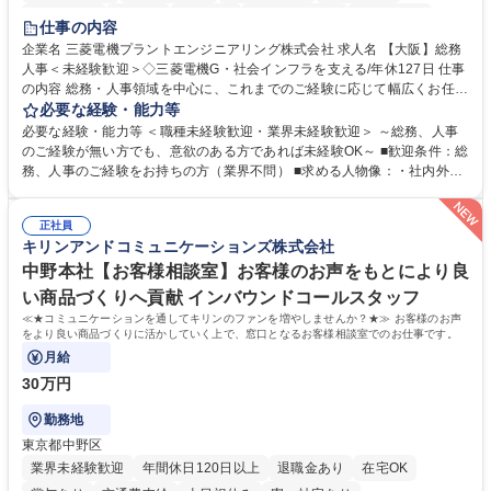
退職金あり
在宅OK
賞与あり
完全週休2日制
交通費支給
仕事の内容
駅近5分以内
土日祝休み
服装自由
寮・社宅あり
食事補助あり
企業名 三菱電機プラントエンジニアリング株式会社 求人名 【大阪】総務
人事＜未経験歓迎＞◇三菱電機G・社会インフラを支える/年休127日 仕事
の内容 総務・人事領域を中心に、これまでのご経験に応じて幅広くお任せ
します。 ＜具体的には＞ ・総務/人事労務（給与・社保・勤怠管理など）
必要な経験・能力等
・採用・教育研修 ・福利厚生運用 など ※基本的には事務所勤務ですが、
必要な経験・能力等 ＜職種未経験歓迎・業界未経験歓迎＞ ～総務、人事
採用や教育等の業務内容により、関西圏以外への日帰り・宿泊を伴う国内
のご経験が無い方でも、意欲のある方であれば未経験OK～ ■歓迎条件：総
出張もございます。 ※担当業務を持ちつつ、お互いに助け合いながら、総
務、人事のご経験をお持ちの方（業界不問） ■求める人物像：・社内外の
務部という組織として協力しながら進める体制です。 募集職種 【大阪】
関係各部門との調整を率先して行い、業務を円滑に遂行できる協調性やコ
総務人事＜未経験歓迎＞◇三菱電機G・社会インフラを支える/年休127日
ミュニケーション能力を持っている方 ・人事総務領域に興味がありゼネラ
正社員
リスト志向をお持ちの方 学歴・資格 学歴：大学院 大学 語学力： 資格：
キリンアンドコミュニケーションズ株式会社
中野本社【お客様相談室】お客様のお声をもとにより良
い商品づくりへ貢献 インバウンドコールスタッフ
≪★コミュニケーションを通してキリンのファンを増やしませんか？★≫ お客様のお声
をより良い商品づくりに活かしていく上で、窓口となるお客様相談室でのお仕事です。
月給
30万円
勤務地
東京都中野区
業界未経験歓迎
年間休日120日以上
退職金あり
在宅OK