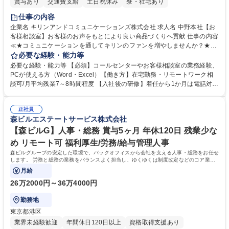
賞与あり
交通費支給
土日祝休み
寮・社宅あり
仕事の内容
企業名 キリンアンドコミュニケーションズ株式会社 求人名 中野本社【お
客様相談室】お客様のお声をもとにより良い商品づくりへ貢献 仕事の内容
≪★コミュニケーションを通してキリンのファンを増やしませんか？★≫
お客様のお声をより良い商品づくりに活かしていく上で、窓口となるお客
必要な経験・能力等
様相談室でのお仕事です。 日々お客様からいただくキリングループへのご
必要な経験・能力等 【必須】コールセンターやお客様相談室の業務経験、
意見を、企業活動に活かしています。お客様からの声に迅速かつ誠意をも
PCが使える方（Word・Excel）【働き方】在宅勤務・リモートワーク相
って対応、情報提供するとともにグループ内活動に反映しています。 【具
談可/月平均残業7～8時間程度 【入社後の研修】着任から1か月は電話対応
体的には】電話応対、メール、お手紙対応、ご指摘品調査報告書作成、有
のOJTを中心に実施し、電話対応に慣れた段階でメール・手紙のOJTを実
人チャットボット対応など。 【1日の対応件数】■電話：月間一人当たり
施する予定です。独り立ち以降もしっかりフォローする体制を整えていま
平均100件前後■メール・手紙：同上40件前後 募集職種 中野本社【お客様
正社員
すのでご安心ください。 【当社について】キリングループの広報機能を担
森ビルエステートサービス株式会社
相談室】お客様のお声をもとにより良い商品づくりへ貢献
う会社として、お客様との出会いを大切にし、磨き上げたホスピタリティ
を込めてコミュニケーションをとりながら広報関連業務を行っておりま
【森ビルG】人事・総務 賞与5ヶ月 年休120日 残業少な
す。 学歴・資格 学歴：大学院 大学 高専 短大 専修学校 高校 語学力： 資
め リモート可 福利厚生/労務/給与管理人事
格：
森ビルグループの安定した環境で、バックオフィスから会社を支える人事・総務をお任せ
します。 労務と総務の業務をバランスよく担当し、ゆくゆくは制度改定などのコア業務
にも挑戦できる、やりがいある環境です。
月給
26万2000円～36万4000円
勤務地
東京都港区
業界未経験歓迎
年間休日120日以上
資格取得支援あり