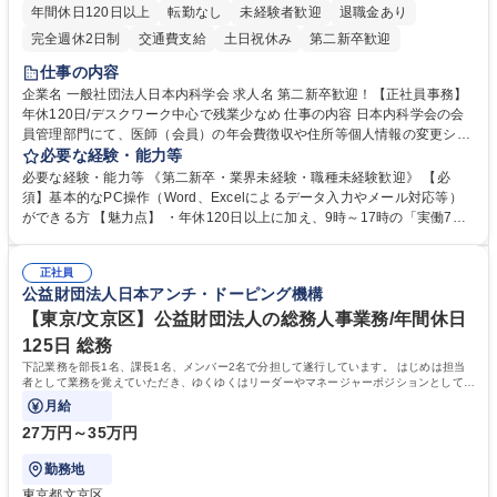
年間休日120日以上
転勤なし
未経験者歓迎
退職金あり
完全週休2日制
交通費支給
土日祝休み
第二新卒歓迎
仕事の内容
企業名 一般社団法人日本内科学会 求人名 第二新卒歓迎！【正社員事務】
年休120日/デスクワーク中心で残業少なめ 仕事の内容 日本内科学会の会
員管理部門にて、医師（会員）の年会費徴収や住所等個人情報の変更シス
テム入力、電話・FAX対応をお任せします。将来的には、各種委員会の運
必要な経験・能力等
営事務局業務などにも幅広く携わっていただきます。 【会員管理・データ
必要な経験・能力等 《第二新卒・業界未経験・職種未経験歓迎》 【必
入力業務】 ・医師（会員）の住所変更、個人情報のシステム登録・更新
須】基本的なPC操作（Word、Excelによるデータ入力やメール対応等）
・年会費の徴収管理や入金データの照合確認 【問い合わせ対応】 ・会員
ができる方 【魅力点】 ・年休120日以上に加え、9時～17時の「実働7時
（医師）からの電話、FAX、ネット申請に伴う相談受付 ・複雑な案件のへ
間勤務」で残業も少なくワークライフバランスは抜群です。 【将来的な業
のエスカレーション・連携対応 募集職種 第二新卒歓迎！【正社員事務】
務（各種委員会運営）】 ・学会内における各種委員会のスケジュール調
年休120日/デスクワーク中心で残業少なめ
正社員
整、資料作成、当日の運営サポート 学歴・資格 学歴：大学院 大学 語学
公益財団法人日本アンチ・ドーピング機構
力： 資格：
【東京/文京区】公益財団法人の総務人事業務/年間休日
125日 総務
下記業務を部長1名、課長1名、メンバー2名で分担して遂行しています。 はじめは担当
者として業務を覚えていただき、ゆくゆくはリーダーやマネージャーポジションとして活
躍いただくことを期待しています。
月給
27万円～35万円
勤務地
東京都文京区