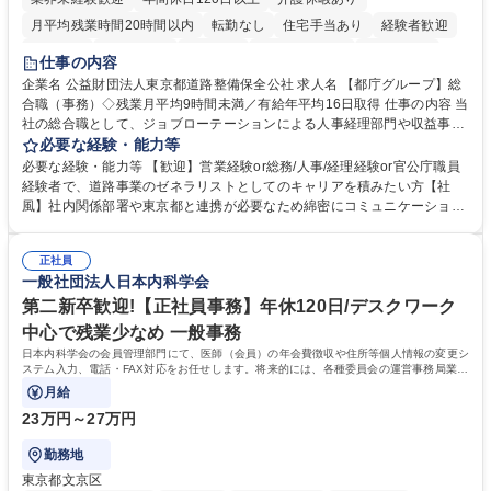
月平均残業時間20時間以内
転勤なし
住宅手当あり
経験者歓迎
研修あり
退職金あり
賞与あり
完全週休2日制
交通費支給
仕事の内容
駅近5分以内
資格取得手当あり
食事補助あり
企業名 公益財団法人東京都道路整備保全公社 求人名 【都庁グループ】総
合職（事務）◇残業月平均9時間未満／有給年平均16日取得 仕事の内容 当
社の総合職として、ジョブローテーションによる人事経理部門や収益事業
等のフロント部門の部署等幅広い部署での業務をお任せいたします。研修
必要な経験・能力等
制度やキャリア支援が充実しております！ ※下記業務詳細 【業務詳細】■
必要な経験・能力等 【歓迎】営業経験or総務/人事/経理経験or官公庁職員
管理部門：広報、人事、経理など当公社の運営に係る管理業務 ■収益部
経験者で、道路事業のゼネラリストとしてのキャリアを積みたい方【社
門：駐車場の新規開拓、管理運営、新宿駅西口広場の「イベントコーナ
風】社内関係部署や東京都と連携が必要なため綿密にコミュニケーション
ー」などの管理運営 ■道路部門：整備の急がれる骨格幹線道路や木造住宅
を図っています。 【業務の魅力】■幅広く携われる：総合職（事務）で
密集地域の特定整備路線の用地取得、道路に関する普及啓発事業、都内の
は、駐車場の管理運営や道路用地の取得、公益財団法人の中枢を担う管理
道路施設や道路工事現場の見学ツアー事業 ※入社後は上記いずれかの部門
正社員
部門など多岐に渡る業務を経験できます。 ■様々なプロジェクト：駐車場
一般社団法人日本内科学会
へ配属。※業務内容変更の範囲：会社の定める業務 募集職種 【都庁グル
事業の他、新宿駅西口広場内に設置された照明を兼ねた広告「ブライトサ
ープ】総合職（事務）◇残業月平均9時間未満／有給年平均16日取得
イン」の管理運営を行うなど、事業収益を生み出す活動を積極的に行って
第二新卒歓迎!【正社員事務】年休120日/デスクワーク
います。 学歴・資格 学歴：大学院 大学 高専 短大 専修学校 高校 語学力：
中心で残業少なめ 一般事務
資格：
日本内科学会の会員管理部門にて、医師（会員）の年会費徴収や住所等個人情報の変更シ
ステム入力、電話・FAX対応をお任せします。将来的には、各種委員会の運営事務局業務
などにも幅広く携わっていただきます。
月給
23万円～27万円
勤務地
東京都文京区