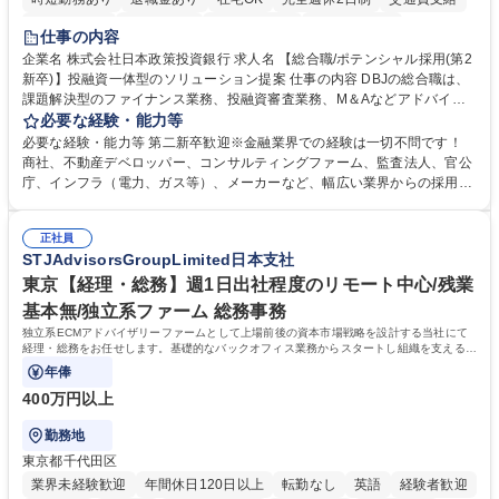
駅近5分以内
土日祝休み
第二新卒歓迎
寮・社宅あり
仕事の内容
食事補助あり
託児所あり
企業名 株式会社日本政策投資銀行 求人名 【総合職/ポテンシャル採用(第2
新卒)】投融資一体型のソリューション提案 仕事の内容 DBJの総合職は、
課題解決型のファイナンス業務、投融資審査業務、M＆Aなどアドバイザ
リー業務、地域戦略企画業務など、多様な業務に精通し、複数の専門性を
必要な経験・能力等
掛け合わせて広く社会に貢献していく職種です。 入社後は、横断的なロー
必要な経験・能力等 第二新卒歓迎※金融業界での経験は一切不問です！
テーションを経て適性や専門性に応じたキャリアを形成していただきま
商社、不動産デベロッパー、コンサルティングファーム、監査法人、官公
す。総合職として入社いただき、下記いずれかの部門でご活躍いただきま
庁、インフラ（電力、ガス等）、メーカーなど、幅広い業界からの採用実
す。※未経験の方に関しては、入行後3ヶ月間の金融の実務を学んでいた
績があります。 ＜求める人物像＞DBJでは、強い社会的使命感をもち、今
だく研修を準備しております。 ・法人RM業務・金融機能業務・コーポレ
後の日本のあり方を俯瞰する総合性と、金融分野のフロンティアを切り拓
ート・ナレッジ業務 ※それぞれの業務内容に関しては、別途その他労働条
正社員
く高い志を併せもった人材を求めています。ポテンシャル採用（第2新
STJAdvisorsGroupLimited日本支社
件備考欄に記載 募集職種 【総合職/ポテンシャル採用(第2新卒)】投融資一
卒）では、金融業界での経験や知識を問いません。新たな時代を見据え
体型のソリューション提案
て、複雑化する社会課題の解決に向けて先鞭をつける役割を担いたい、と
東京【経理・総務】週1日出社程度のリモート中心/残業
いう気概をお持ちの方を心待ちにしています。 学歴・資格 学歴：大学院
基本無/独立系ファーム 総務事務
大学 語学力： 資格：
独立系ECMアドバイザリーファームとして上場前後の資本市場戦略を設計する当社にて
経理・総務をお任せします。基礎的なバックオフィス業務からスタートし組織を支える専
任担当として広く活躍できる環境です。
年俸
400万円以上
勤務地
東京都千代田区
業界未経験歓迎
年間休日120日以上
転勤なし
英語
経験者歓迎