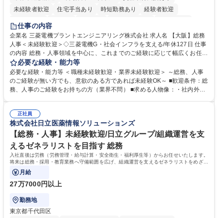
未経験者歓迎
住宅手当あり
時短勤務あり
経験者歓迎
退職金あり
在宅OK
賞与あり
完全週休2日制
交通費支給
仕事の内容
駅近5分以内
土日祝休み
服装自由
寮・社宅あり
食事補助あり
企業名 三菱電機プラントエンジニアリング株式会社 求人名 【大阪】総務
人事＜未経験歓迎＞◇三菱電機G・社会インフラを支える/年休127日 仕事
の内容 総務・人事領域を中心に、これまでのご経験に応じて幅広くお任せ
します。 ＜具体的には＞ ・総務/人事労務（給与・社保・勤怠管理など）
必要な経験・能力等
・採用・教育研修 ・福利厚生運用 など ※基本的には事務所勤務ですが、
必要な経験・能力等 ＜職種未経験歓迎・業界未経験歓迎＞ ～総務、人事
採用や教育等の業務内容により、関西圏以外への日帰り・宿泊を伴う国内
のご経験が無い方でも、意欲のある方であれば未経験OK～ ■歓迎条件：総
出張もございます。 ※担当業務を持ちつつ、お互いに助け合いながら、総
務、人事のご経験をお持ちの方（業界不問） ■求める人物像：・社内外の
務部という組織として協力しながら進める体制です。 募集職種 【大阪】
関係各部門との調整を率先して行い、業務を円滑に遂行できる協調性やコ
総務人事＜未経験歓迎＞◇三菱電機G・社会インフラを支える/年休127日
ミュニケーション能力を持っている方 ・人事総務領域に興味がありゼネラ
正社員
リスト志向をお持ちの方 学歴・資格 学歴：大学院 大学 語学力： 資格：
株式会社日立医薬情報ソリューションズ
【総務・人事】未経験歓迎/日立グループ/組織運営を支
えるゼネラリストを目指す 総務
入社直後は労務（労務管理・給与計算・安全衛生・福利厚生等）からお任せいたします。
将来は総務・採用・教育業務へ守備範囲を広げ、組織運営を支えるゼネラリストをめざせ
ます。
月給
27万7000円以上
勤務地
東京都千代田区