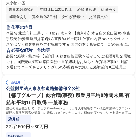
東京都23区
業界未経験歓迎
年間休日120日以上
経験者歓迎
研修あり
退職金あり
完全週休2日制
女性が活躍中
交通費支給
土日祝休み
仕事の内容
企業名 株式会社三菱ＵＦＪ銀行 求人名 【東京都】本支店の窓口業務(事務
手続受付/資産運用提案)/後方事務/ロビー応対 仕事の内容 ★バックオフィ
スではなく顧客折衝を含む職種です★ 国内の本支店等にて下記の業務に従
事していただきます。 ■窓口/後方/ロビーにて事務手続等の受付・オペレ
必要な経験・能力等
ーション、お客様対応 ■窓口にて、ご来店された個人のお客様に対して金
必要な経験・能力等 【必須】★顧客折衝経験を活かしてご活躍可能な環境
融商品のご提案 ■効率的な事務運用の検討・構築等 ≪業務紹介：ご応募前
です。 ■販売or接客or窓口業務or営業経験をお持ちの方(業界不問) ※対話
に必ずご覧ください≫ ※記事 https://www.mysite.bk.mufg.jp/career/circle/
を通じてニーズをヒアリングし対応/提案を実施した経験必須 ■正社員とし
article17/ ※動画 https://youtu.be/H-S7HaJqqbg 募集職種 【東京都】本支
ての就業経験1年以上 【歓迎】■金融業界での就業経験■銀行での預金為替
店の窓口業務(事務手続受付/資産運用提案)/後方事務/ロビー応対
事務経験 ■金融商品の提案・販売経験 ≪魅力≫研修やOJT環境が整ってい
正社員
るので安心して入行いただけます。 幅広いキャリアの選択肢があり、公募
公益財団法人東京都道路整備保全公社
や社内副業等を活用し、 一人ひとりが挑戦できるカルチャーが浸透してい
ます。 学歴・資格 学歴：大学院 大学 高専 短大 専修学校 高校 語学力：
【都庁グループ】総合職(事務) 残業月平均9時間未満/有
資格：
給年平均16日取得 一般事務
当社の総合職として、ジョブローテーションによる人事経理部門や収益事業等のフロント
部門の部署等幅広い部署での業務をお任せいたします。研修制度やキャリア支援が充実し
ております！ ※下記業務詳細
月給
22万1500円～30万円
勤務地