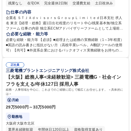
残業なし
在宅OK
完全週休2日制
交通費支給
土日祝休み
仕事の内容
企業名 ＳＴＪＡｄｖｉｓｏｒｓＧｒｏｕｐＬｉｍｉｔｅｄ日本支社 求人
名 東京【経理・総務】週1日出社程度のリモート中心/残業基本無/独立系
ファーム 仕事の内容 独立系ECMアドバイザリーファームとして上場前後
の資本市場戦略を設計する当社にて経理・総務をお任せします。基礎的な
必要な経験・能力等
バックオフィス業務からスタートし組織を支える専任担当として広く活躍
必要な経験・能力等 【必須】■経理または総務の実務経験（1～3年程度）
できる環境です。 ■日常経理、月次および年次決算サポート業務 ■本国
■英語の読み書きに抵抗がない方（高校卒業レベル。AI翻訳ツールの使用
（グローバル）との英文メール対応（AI翻訳ツール等を使用しての対応で
可）【尚可】■外資系企業におけるバックオフィス実務経験をお持ちの方
問題ございません） ■オフィス環境整備、郵便物の発送・受取等の総務業
【必須・尚可要件】簿記などの特別な資格や、TOEIC等のスコアは求めて
務全般 ■その他バックオフィス関連サポート ※ご経験に合わせて無理なく
おりません。日々の事務処理を丁寧かつ正確に行える方を歓迎します。
業務をお任せします。残業も基本的には発生せず、ご自身のペースで業務
正社員
【働き方について】現在は週4日程度の在宅勤務を実施しており、ワーク
三菱電機プラントエンジニアリング株式会社
を進めやすく定着率の高い環境です。 募集職種 東京【経理・総務】週1日
ライフバランスを重視する方に最適な環境です（フルリモートも面接で相
出社程度のリモート中心/残業基本無/独立系ファーム
談可）。【求める人物像】幅広いバックオフィス業務に柔軟に対応でき、
【大阪】総務人事<未経験歓迎> 三菱電機G・社会イン
社内外と円滑にコミュニケーションを取りながら業務を推進できる方 学
フラを支える/年休127日 採用人事
歴・資格 学歴：大学院 大学 高専 短大 専修学校 高校 語学力： 資格：
総務・人事領域を中心に、これまでのご経験に応じて幅広くお任せします。 ＜具体的に
は＞
月給
29万5000円～33万5000円
勤務地
大阪府大阪市北区
業界未経験歓迎
年間休日120日以上
資格取得支援あり