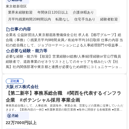
東京都新宿区
業界未経験歓迎
年間休日120日以上
介護休暇あり
月平均残業時間20時間以内
転勤なし
住宅手当あり
経験者歓迎
研修あり
退職金あり
賞与あり
完全週休2日制
交通費支給
仕事の内容
駅近5分以内
資格取得手当あり
食事補助あり
企業名 公益財団法人東京都道路整備保全公社 求人名 【都庁グループ】総
合職（事務）◇残業月平均9時間未満／有給年平均16日取得 仕事の内容 当
社の総合職として、ジョブローテーションによる人事経理部門や収益事業
等のフロント部門の部署等幅広い部署での業務をお任せいたします。研修
必要な経験・能力等
制度やキャリア支援が充実しております！ ※下記業務詳細 【業務詳細】■
必要な経験・能力等 【歓迎】営業経験or総務/人事/経理経験or官公庁職員
管理部門：広報、人事、経理など当公社の運営に係る管理業務 ■収益部
経験者で、道路事業のゼネラリストとしてのキャリアを積みたい方【社
門：駐車場の新規開拓、管理運営、新宿駅西口広場の「イベントコーナ
風】社内関係部署や東京都と連携が必要なため綿密にコミュニケーション
ー」などの管理運営 ■道路部門：整備の急がれる骨格幹線道路や木造住宅
を図っています。 【業務の魅力】■幅広く携われる：総合職（事務）で
密集地域の特定整備路線の用地取得、道路に関する普及啓発事業、都内の
は、駐車場の管理運営や道路用地の取得、公益財団法人の中枢を担う管理
道路施設や道路工事現場の見学ツアー事業 ※入社後は上記いずれかの部門
正社員
部門など多岐に渡る業務を経験できます。 ■様々なプロジェクト：駐車場
大阪ガス株式会社
へ配属。※業務内容変更の範囲：会社の定める業務 募集職種 【都庁グル
事業の他、新宿駅西口広場内に設置された照明を兼ねた広告「ブライトサ
ープ】総合職（事務）◇残業月平均9時間未満／有給年平均16日取得
イン」の管理運営を行うなど、事業収益を生み出す活動を積極的に行って
【第二新卒】事務系総合職 #関西を代表するインフラ
います。 学歴・資格 学歴：大学院 大学 高専 短大 専修学校 高校 語学力：
企業 #ポテンシャル採用 事業企画
資格：
事務系総合職として、人事総務、資源海外、事業企画、営業などの業務に従事していただ
きます。 【業務内容の一例】■所属事業部の勤労業務 ■海外に関係する各種業務 ■営業部
門の企画スタッフ、ルート営業
月給
22万7000円以上