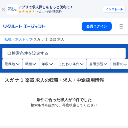
アプリで求人探しをもっと便利に！
インストール
レビュー高評価
無料
会員ログイン
/
転職・求人トップ
スガ ナミ 楽器 求人
検索条件を設定する
勤務地
職種
年収
こだわり条件
雇用形態
新着のみ
スガ ナミ 楽器 求人の転職・求人・中途採用情報
条件に合った求人が 0件でした
検索条件を緩めて、再度検索してください