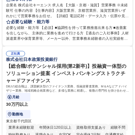
企業名 株式会社キーエンス 求人名 【大阪・京都・滋賀】営業事務 ※未経
験可 仕事の内容 【仕事内容】大阪営業所、京都営業所、滋賀営業所いず
れかにて営業事務をお任せ。 【詳細】電話応対・データ入力・伝票や見積
の作成・カタログ送付・来客対応・営業所内で発生する事務業務や業務改
必要な経験・能力等
善をお任せ。 【教育制度】ご入社後、育成担当とペアになりながらOJTに
必要な経験・能力等 【必須】■協調性を持って業務推進出来る方 ■改善案
て業務を覚えていただくことが可能です。業務システムがきちんと構築さ
を出しながら、主体的に業務を進めて行ける方 【過去のご入社事例】人材
れているため、スムーズに仕事に慣れることができる環境です。また、
派遣業界や保育業界等、メーカー以外、営業事務未経験者の入社実績有
「チームで成果を出す文化」があり、良いやり方を積極的に共有しながら
【当社の事務職について】単なる事務ではなく主体性を発揮したサポート
常に改善を目指す風土のため、安心して業務に取り組んでいただけます。
により、キーエンスの付加価値向上に貢献します。ベースの定型業務に加
募集職種 【大阪・京都・滋賀】営業事務 ※未経験可
正社員
えて、お客様や社員の状況に合わせ、能動的なサポート、改善の動きも期
株式会社日本政策投資銀行
待され。組織を支えるスペシャリストとして、チームに貢献し、結果的に
社員から頼られる存在になることができます。平均19:30の退勤以降の業
【総合職/ポテンシャル採用(第2新卒)】投融資一体型の
務の持ち帰りも禁止されており、メリハリのある働き方となります。 学
ソリューション提案 インベストバンキングストラクチ
歴・資格 学歴：大学院 大学 高専 短大 語学力： 資格：
ャードファイナンス
DBJの総合職は、課題解決型のファイナンス業務、投融資審査業務、M＆Aなどアドバイ
ザリー業務、地域戦略企画業務など、多様な業務に精通し、複数の専門性を掛け合わせて
広く社会に貢献していく職種です。
月給
30万円以上
勤務地
東京都千代田区
業界未経験歓迎
年間休日120日以上
資格取得支援あり
経験不問
時短勤務あり
退職金あり
在宅OK
完全週休2日制
交通費支給