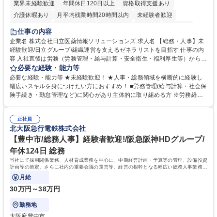
業界未経験歓迎
年間休日120日以上
資格取得支援あり
介護休暇あり
月平均残業時間20時間以内
未経験者歓迎
住宅手当あり
時短勤務あり
退職金あり
在宅OK
賞与あり
仕事の内容
育休あり
完全週休2日制
交通費支給
土日祝休み
寮・社宅あり
企業名 株式会社日立医薬情報ソリューションズ 求人名 【総務・人事】未
経験歓迎/日立グループ/組織運営を支えるゼネラリストを目指す 仕事の内
容 入社直後は労務（労務管理・給与計算・安全衛生・福利厚生等）からお
任せいたします。将来は総務・採用・教育業務へ守備範囲を広げ、組織運
必要な経験・能力等
営を支えるゼネラリストをめざせます。 ・初期業務：労働時間管理、給与
必要な経験・能力等 ★未経験歓迎！ ★人事・総務領域を横断的に経験し
計算、社会保険対応、福利厚生管理、安全衛生、健康経営推進等をお任せ
幅広いスキルを身につけたい方におすすめ！ ■労務管理(給与計算・社会保
します。ご経験に応じて、休職者管理など、幅広く経験を積んでいただき
険手続き・勤怠管理など)に関心があり主体的に取り組める方 ※労務経験
ます。 ・将来的な広がり：総務・採用・教育・税務対応・経営企画等。
者は早期にご活躍いただけます。 ■チームで仕事を推進できる方■将来は
★メンバーがマンツーマンで丁寧に教えるため、ご経験が浅くても安心！
マネジメント職として活躍したい 【尚可】■人事、労務、採用、教育業務
幅広く経験を積みたい意欲がある方に最適な環境です。 募集職種 【総
正社員
のご経験 ■労務管理（給与計算・社会保険手続き・勤怠管理など）の経験
北大阪急行電鉄株式会社
務・人事】未経験歓迎/日立グループ/組織運営を支えるゼネラリストを目
■衛生管理者の資格をお持ちの方 学歴・資格 学歴：大学院 大学 高専 短大
指す
専修学校 高校 語学力： 資格：
【豊中市/総務人事】経験者歓迎!/阪急阪神HDグループ/
年休124日 総務
当社にて採用関係業務、人材育成業務を中心に、中期経営計画・予算等の管理、設備投資
計画等の策定、さらに社内の重要会議の運営等、経営の根幹となる幅広い総務人事業務全
般を担当していただきます。
月給
30万円～38万円
勤務地
大阪府豊中市