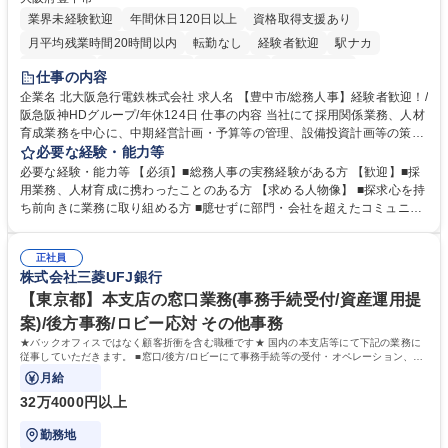
業界未経験歓迎
年間休日120日以上
資格取得支援あり
月平均残業時間20時間以内
転勤なし
経験者歓迎
駅ナカ
退職金あり
完全週休2日制
交通費支給
駅近5分以内
仕事の内容
土日祝休み
服装自由
昼食補助あり
食事補助あり
企業名 北大阪急行電鉄株式会社 求人名 【豊中市/総務人事】経験者歓迎！/
阪急阪神HDグループ/年休124日 仕事の内容 当社にて採用関係業務、人材
育成業務を中心に、中期経営計画・予算等の管理、設備投資計画等の策
定、さらに社内の重要会議の運営等、経営の根幹となる幅広い総務人事業
必要な経験・能力等
務全般を担当していただきます。 【主な業務内容】 ■採用関係業務および
必要な経験・能力等 【必須】■総務人事の実務経験がある方 【歓迎】■採
人材育成(社員研修)業務の推進 ■中期経営計画および予算等の管理 ■設備
用業務、人材育成に携わったことのある方 【求める人物像】 ■探求心を持
投資計画等の策定 ■社内の重要会議の運営 ■その他総務人事業務全般 【入
ち前向きに業務に取り組める方 ■臆せずに部門・会社を超えたコミュニケ
社後】入社後は採用や育成をメインに担当し将来的には経営根幹に関わる
ーションの取れる方 ■自分で考えて行動のできる方 ■第二の創業期を迎え
総務人事業務全般へ幅広く従事していただきます。 募集職種 【豊中市/総
る当社で組織の次代を担うネクスト人材として長期的に成長したい方 ■周
務人事】経験者歓迎！/阪急阪神HDグループ/年休124日
正社員
囲のメンバーと協調しつつ主体性を持って能動的に業務を推進できる方 学
株式会社三菱UFJ銀行
歴・資格 学歴：大学院 大学 高専 短大 専修学校 高校 語学力： 資格：
【東京都】本支店の窓口業務(事務手続受付/資産運用提
案)/後方事務/ロビー応対 その他事務
★バックオフィスではなく顧客折衝を含む職種です★ 国内の本支店等にて下記の業務に
従事していただきます。 ■窓口/後方/ロビーにて事務手続等の受付・オペレーション、お
客様対応
月給
32万4000円以上
勤務地