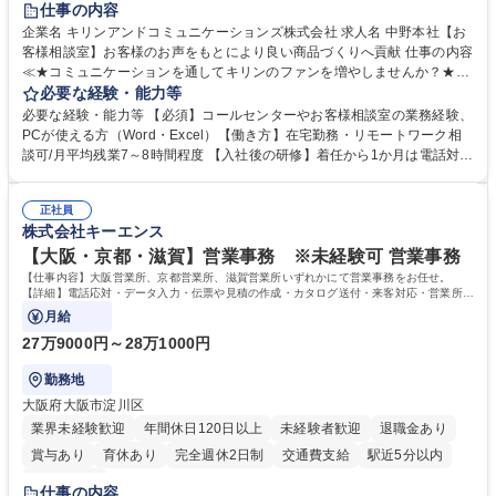
仕事の内容
企業名 キリンアンドコミュニケーションズ株式会社 求人名 中野本社【お
客様相談室】お客様のお声をもとにより良い商品づくりへ貢献 仕事の内容
≪★コミュニケーションを通してキリンのファンを増やしませんか？★≫
お客様のお声をより良い商品づくりに活かしていく上で、窓口となるお客
必要な経験・能力等
様相談室でのお仕事です。 日々お客様からいただくキリングループへのご
必要な経験・能力等 【必須】コールセンターやお客様相談室の業務経験、
意見を、企業活動に活かしています。お客様からの声に迅速かつ誠意をも
PCが使える方（Word・Excel）【働き方】在宅勤務・リモートワーク相
って対応、情報提供するとともにグループ内活動に反映しています。 【具
談可/月平均残業7～8時間程度 【入社後の研修】着任から1か月は電話対応
体的には】電話応対、メール、お手紙対応、ご指摘品調査報告書作成、有
のOJTを中心に実施し、電話対応に慣れた段階でメール・手紙のOJTを実
人チャットボット対応など。 【1日の対応件数】■電話：月間一人当たり
施する予定です。独り立ち以降もしっかりフォローする体制を整えていま
平均100件前後■メール・手紙：同上40件前後 募集職種 中野本社【お客様
正社員
すのでご安心ください。 【当社について】キリングループの広報機能を担
株式会社キーエンス
相談室】お客様のお声をもとにより良い商品づくりへ貢献
う会社として、お客様との出会いを大切にし、磨き上げたホスピタリティ
を込めてコミュニケーションをとりながら広報関連業務を行っておりま
【大阪・京都・滋賀】営業事務 ※未経験可 営業事務
す。 学歴・資格 学歴：大学院 大学 高専 短大 専修学校 高校 語学力： 資
【仕事内容】大阪営業所、京都営業所、滋賀営業所いずれかにて営業事務をお任せ。
格：
【詳細】電話応対・データ入力・伝票や見積の作成・カタログ送付・来客対応・営業所内
で発生する事務業務や業務改善をお任せ。
月給
27万9000円～28万1000円
勤務地
大阪府大阪市淀川区
業界未経験歓迎
年間休日120日以上
未経験者歓迎
退職金あり
賞与あり
育休あり
完全週休2日制
交通費支給
駅近5分以内
土日祝休み
仕事の内容