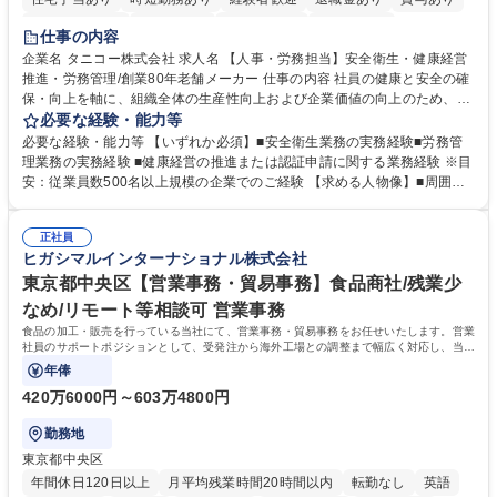
完全週休2日制
交通費支給
駅近5分以内
土日祝休み
仕事の内容
寮・社宅あり
企業名 タニコー株式会社 求人名 【人事・労務担当】安全衛生・健康経営
推進・労務管理/創業80年老舗メーカー 仕事の内容 社員の健康と安全の確
保・向上を軸に、組織全体の生産性向上および企業価値の向上のため、経
営層と密接に連携しながら、定型業務にとどまらず、制度設計や施策立案
必要な経験・能力等
などの上流工程から関与していただきます。 【主な業務内容】■安全衛生
必要な経験・能力等 【いずれか必須】■安全衛生業務の実務経験■労務管
業務（ストレスチェック、健康診断の運用、産業医との連携 など）■健康
理業務の実務経験 ■健康経営の推進または認証申請に関する業務経験 ※目
経営認証取得に向けた企画・推進■労務管理（労働時間の分析、労働環境
安：従業員数500名以上規模の企業でのご経験 【求める人物像】■周囲
の改善）■規程改定、制度設計、業務改善の推進■労働基準監督署対応、団
（社員・経営層）と円滑にコミュニケーションを図れる方■労務課題に対
体交渉対応 など 【採用背景】現在組織変革期の為、労務領域から組織力
し、迅速かつ的確に対応できる問題解決力をお持ちの方■チームおよび他
を底上げすべく、ともにご活躍いただける方の増員募集となります。 募集
正社員
部門と連携しながら業務を推進できる方■Excelや労務管理システムの実務
ヒガシマルインターナショナル株式会社
職種 【人事・労務担当】安全衛生・健康経営推進・労務管理/創業80年老
使用経験をお持ちの方 学歴・資格 学歴：大学院 大学 高専 短大 専修学校
舗メーカー
高校 語学力： 資格：
東京都中央区【営業事務・貿易事務】食品商社/残業少
なめ/リモート等相談可 営業事務
食品の加工・販売を行っている当社にて、営業事務・貿易事務をお任せいたします。営業
社員のサポートポジションとして、受発注から海外工場との調整まで幅広く対応し、当社
事業の根幹を支えていただきます。
年俸
420万6000円～603万4800円
勤務地
東京都中央区
年間休日120日以上
月平均残業時間20時間以内
転勤なし
英語