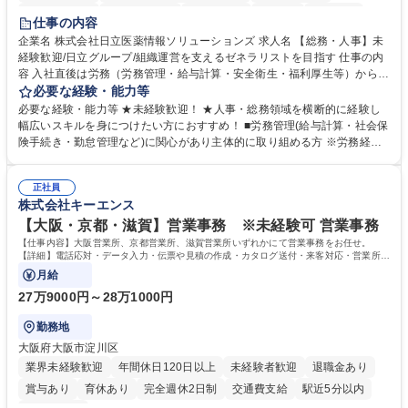
住宅手当あり
時短勤務あり
退職金あり
在宅OK
賞与あり
仕事の内容
育休あり
完全週休2日制
交通費支給
土日祝休み
寮・社宅あり
企業名 株式会社日立医薬情報ソリューションズ 求人名 【総務・人事】未
経験歓迎/日立グループ/組織運営を支えるゼネラリストを目指す 仕事の内
容 入社直後は労務（労務管理・給与計算・安全衛生・福利厚生等）からお
任せいたします。将来は総務・採用・教育業務へ守備範囲を広げ、組織運
必要な経験・能力等
営を支えるゼネラリストをめざせます。 ・初期業務：労働時間管理、給与
必要な経験・能力等 ★未経験歓迎！ ★人事・総務領域を横断的に経験し
計算、社会保険対応、福利厚生管理、安全衛生、健康経営推進等をお任せ
幅広いスキルを身につけたい方におすすめ！ ■労務管理(給与計算・社会保
します。ご経験に応じて、休職者管理など、幅広く経験を積んでいただき
険手続き・勤怠管理など)に関心があり主体的に取り組める方 ※労務経験
ます。 ・将来的な広がり：総務・採用・教育・税務対応・経営企画等。
者は早期にご活躍いただけます。 ■チームで仕事を推進できる方■将来は
★メンバーがマンツーマンで丁寧に教えるため、ご経験が浅くても安心！
マネジメント職として活躍したい 【尚可】■人事、労務、採用、教育業務
幅広く経験を積みたい意欲がある方に最適な環境です。 募集職種 【総
正社員
のご経験 ■労務管理（給与計算・社会保険手続き・勤怠管理など）の経験
株式会社キーエンス
務・人事】未経験歓迎/日立グループ/組織運営を支えるゼネラリストを目
■衛生管理者の資格をお持ちの方 学歴・資格 学歴：大学院 大学 高専 短大
指す
専修学校 高校 語学力： 資格：
【大阪・京都・滋賀】営業事務 ※未経験可 営業事務
【仕事内容】大阪営業所、京都営業所、滋賀営業所いずれかにて営業事務をお任せ。
【詳細】電話応対・データ入力・伝票や見積の作成・カタログ送付・来客対応・営業所内
で発生する事務業務や業務改善をお任せ。
月給
27万9000円～28万1000円
勤務地
大阪府大阪市淀川区
業界未経験歓迎
年間休日120日以上
未経験者歓迎
退職金あり
賞与あり
育休あり
完全週休2日制
交通費支給
駅近5分以内