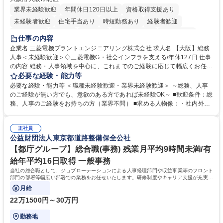
業界未経験歓迎
年間休日120日以上
資格取得支援あり
未経験者歓迎
住宅手当あり
時短勤務あり
経験者歓迎
退職金あり
在宅OK
賞与あり
完全週休2日制
交通費支給
仕事の内容
駅近5分以内
土日祝休み
服装自由
寮・社宅あり
食事補助あり
企業名 三菱電機プラントエンジニアリング株式会社 求人名 【大阪】総務
人事＜未経験歓迎＞◇三菱電機G・社会インフラを支える/年休127日 仕事
の内容 総務・人事領域を中心に、これまでのご経験に応じて幅広くお任せ
します。 ＜具体的には＞ ・総務/人事労務（給与・社保・勤怠管理など）
必要な経験・能力等
・採用・教育研修 ・福利厚生運用 など ※基本的には事務所勤務ですが、
必要な経験・能力等 ＜職種未経験歓迎・業界未経験歓迎＞ ～総務、人事
採用や教育等の業務内容により、関西圏以外への日帰り・宿泊を伴う国内
のご経験が無い方でも、意欲のある方であれば未経験OK～ ■歓迎条件：総
出張もございます。 ※担当業務を持ちつつ、お互いに助け合いながら、総
務、人事のご経験をお持ちの方（業界不問） ■求める人物像：・社内外の
務部という組織として協力しながら進める体制です。 募集職種 【大阪】
関係各部門との調整を率先して行い、業務を円滑に遂行できる協調性やコ
総務人事＜未経験歓迎＞◇三菱電機G・社会インフラを支える/年休127日
ミュニケーション能力を持っている方 ・人事総務領域に興味がありゼネラ
正社員
リスト志向をお持ちの方 学歴・資格 学歴：大学院 大学 語学力： 資格：
公益財団法人東京都道路整備保全公社
【都庁グループ】総合職(事務) 残業月平均9時間未満/有
給年平均16日取得 一般事務
当社の総合職として、ジョブローテーションによる人事経理部門や収益事業等のフロント
部門の部署等幅広い部署での業務をお任せいたします。研修制度やキャリア支援が充実し
ております！ ※下記業務詳細
月給
22万1500円～30万円
勤務地