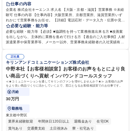
土日祝休み
仕事の内容
企業名 株式会社キーエンス 求人名 【大阪・京都・滋賀】営業事務 ※未経
験可 仕事の内容 【仕事内容】大阪営業所、京都営業所、滋賀営業所いず
れかにて営業事務をお任せ。 【詳細】電話応対・データ入力・伝票や見積
の作成・カタログ送付・来客対応・営業所内で発生する事務業務や業務改
必要な経験・能力等
善をお任せ。 【教育制度】ご入社後、育成担当とペアになりながらOJTに
必要な経験・能力等 【必須】■協調性を持って業務推進出来る方 ■改善案
て業務を覚えていただくことが可能です。業務システムがきちんと構築さ
を出しながら、主体的に業務を進めて行ける方 【過去のご入社事例】人材
れているため、スムーズに仕事に慣れることができる環境です。また、
派遣業界や保育業界等、メーカー以外、営業事務未経験者の入社実績有
「チームで成果を出す文化」があり、良いやり方を積極的に共有しながら
【当社の事務職について】単なる事務ではなく主体性を発揮したサポート
常に改善を目指す風土のため、安心して業務に取り組んでいただけます。
により、キーエンスの付加価値向上に貢献します。ベースの定型業務に加
募集職種 【大阪・京都・滋賀】営業事務 ※未経験可
正社員
えて、お客様や社員の状況に合わせ、能動的なサポート、改善の動きも期
キリンアンドコミュニケーションズ株式会社
待され。組織を支えるスペシャリストとして、チームに貢献し、結果的に
社員から頼られる存在になることができます。平均19:30の退勤以降の業
中野本社【お客様相談室】お客様のお声をもとにより良
務の持ち帰りも禁止されており、メリハリのある働き方となります。 学
い商品づくりへ貢献 インバウンドコールスタッフ
歴・資格 学歴：大学院 大学 高専 短大 語学力： 資格：
≪★コミュニケーションを通してキリンのファンを増やしませんか？★≫ お客様のお声
をより良い商品づくりに活かしていく上で、窓口となるお客様相談室でのお仕事です。
月給
30万円
勤務地
東京都中野区
業界未経験歓迎
年間休日120日以上
退職金あり
在宅OK
賞与あり
交通費支給
土日祝休み
寮・社宅あり