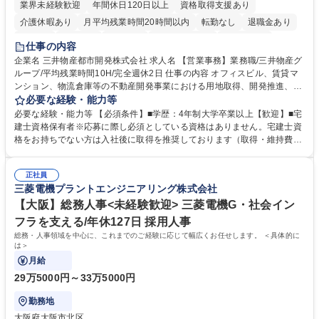
業界未経験歓迎
年間休日120日以上
資格取得支援あり
介護休暇あり
月平均残業時間20時間以内
転勤なし
退職金あり
在宅OK
賞与あり
育休あり
完全週休2日制
交通費支給
仕事の内容
駅近5分以内
土日祝休み
寮・社宅あり
企業名 三井物産都市開発株式会社 求人名 【営業事務】業務職/三井物産グ
ループ/平均残業時間10H/完全週休2日 仕事の内容 オフィスビル、賃貸マ
ンション、物流倉庫等の不動産開発事業における用地取得、開発推進、賃
貸運営、売却、仲介・活用提案等を行う営業部門において事務業務を担当
必要な経験・能力等
いただきます。 【詳細】・契約書管理、契約書製本、捺印対応、ファイリ
必要な経験・能力等 【必須条件】■学歴：4年制大学卒業以上【歓迎】■宅
ング、登記簿取得、調書取得・支払業務（各種費用支払、支払管理、請
建士資格保有者※応募に際し必須としている資格はありません。宅建士資
求・支払データ登録、取引先マスター申請対応）・予算作成及び予実管
格をお持ちでない方は入社後に取得を推奨しております（取得・維持費用
理・各種稟議書、報告書作成業務・各種台帳管理、交際費・会議費支払報
の一部補助あり） 【求める人物像】 ・向学心豊かで、主体的に行動でき
告書作成及び月次管理・部内総務庶務全般 など※※配属先によっては上記
る方。 ・社内外の多様な関係者と協調して業務を進められるコミュニケー
の他に担当頂く業務が発生する場合があります。 募集職種 【営業事務】
正社員
ション力がある方。 ・チャレンジを厭わず、粘り強く業務に取り組める
三菱電機プラントエンジニアリング株式会社
業務職/三井物産グループ/平均残業時間10H/完全週休2日
方。多様な関係者と謙虚に信頼関係を構築でき、期限を意識したスケジュ
ール管理が出来る方。※将来的に他部署（営業部門、コーポレート部門）
【大阪】総務人事<未経験歓迎> 三菱電機G・社会イン
へのジョブローテーションの可能性があります。 学歴・資格 学歴：大学
フラを支える/年休127日 採用人事
院 大学 語学力： 資格：宅地建物取引士
総務・人事領域を中心に、これまでのご経験に応じて幅広くお任せします。 ＜具体的に
は＞
月給
29万5000円～33万5000円
勤務地
大阪府大阪市北区