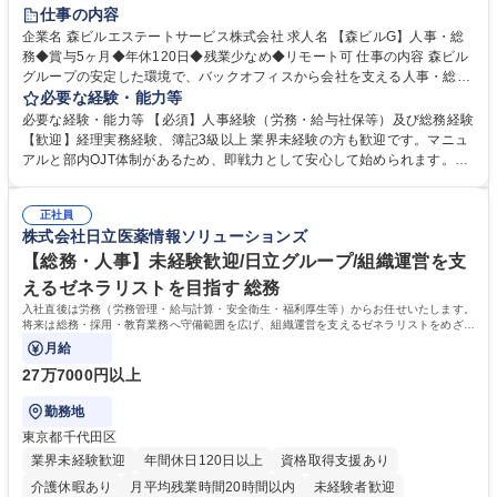
経験者歓迎
退職金あり
在宅OK
賞与あり
育休あり
仕事の内容
完全週休2日制
交通費支給
長期歓迎
駅近5分以内
土日祝休み
企業名 森ビルエステートサービス株式会社 求人名 【森ビルG】人事・総
務◆賞与5ヶ月◆年休120日◆残業少なめ◆リモート可 仕事の内容 森ビル
グループの安定した環境で、バックオフィスから会社を支える人事・総務
をお任せします。 労務と総務の業務をバランスよく担当し、ゆくゆくは制
必要な経験・能力等
度改定などのコア業務にも挑戦できる、やりがいある環境です。 ■勤怠管
必要な経験・能力等 【必須】人事経験（労務・給与社保等）及び総務経験
理、給与計算、社会保険手続き、年末調整等の労務管理全般 ■入退社手続
【歓迎】経理実務経験、簿記3級以上 業界未経験の方も歓迎です。マニュ
き、社内規定の改定や人事制度改定などのコア業務 ■社内イベントの企画
アルと部内OJT体制があるため、即戦力として安心して始められます。
運営やその他総務業務全般 ※労務と総務を1：1の割合でお任せ。 入社後
【魅力・やりがい】森ビルGの安定基盤で労務から総務まで幅広く携われ
は部内のOJTを中心に、あなたの経験に合わせて不足している部分はいつ
ます。定型業務に留まらず、社内規定や人事制度の改定など会社のコア業
でも質問・相談できる環境が整っているため、安心して成長できます。 募
正社員
務に挑戦できるため、自身の成長と組織への貢献度をダイレクトに実感で
株式会社日立医薬情報ソリューションズ
集職種 【森ビルG】人事・総務◆賞与5ヶ月◆年休120日◆残業少なめ◆
きます。 残業少なめ、週1日リモート可など、ワークライフバランスを保
リモート可
ち長期活躍できる環境です。 「これまでの幅広い経験を活かし、長期的な
【総務・人事】未経験歓迎/日立グループ/組織運営を支
キャリアを築きたい」という前向きな意欲と挑戦を全力で応援します。 学
えるゼネラリストを目指す 総務
歴・資格 学歴：大学院 大学 高専 短大 専修学校 高校 語学力： 資格：日商
入社直後は労務（労務管理・給与計算・安全衛生・福利厚生等）からお任せいたします。
簿記検定1級 日商簿記検定2級 日商簿記検定3級
将来は総務・採用・教育業務へ守備範囲を広げ、組織運営を支えるゼネラリストをめざせ
ます。
月給
27万7000円以上
勤務地
東京都千代田区
業界未経験歓迎
年間休日120日以上
資格取得支援あり
介護休暇あり
月平均残業時間20時間以内
未経験者歓迎