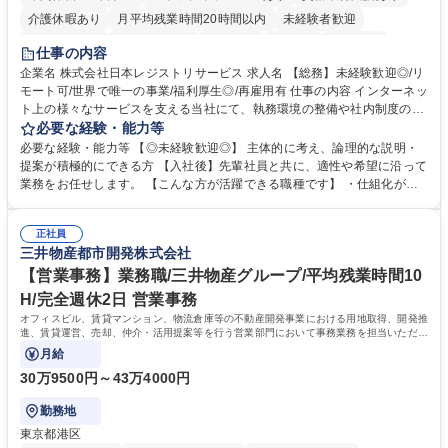
介護休暇あり
月平均残業時間20時間以内
未経験者歓迎
住宅手当あり
時短勤務あり
研修あり
在宅OK
賞与あり
仕事の内容
完全週休2日制
交通費支給
駅近5分以内
土日祝休み
服装自由
企業名 株式会社日本レジストリサービス 求人名 【総務】未経験歓迎◎/リ
モート可/世界で唯一の事業/福利厚生◎/再雇用有 仕事の内容 インターネッ
ト上の様々なサービスを支える当社にて、執務環境の整備や社内制度の検
討、イベント運営などの幅広い業務を担当し、間接的に会社の生産性向上
必要な経験・能力等
や成長に貢献している部署です。 会社の全メンバーが安心して長く成果を
必要な経験・能力等 【◎未経験歓迎◎】 主体的に考え、論理的な説明・
発揮できる環境を整えるために、毎日のメンテナンスや維持管理に加え、
提案が積極的にできる方 【入社後】先輩社員と共に、適性や希望に沿って
新たな施策検討を積極的に行っていただき、会社全体を巻き込み課題解決
業務をお任せします。 【こんな方が活躍できる職種です】 ・仕組化が好
を推進。 ・オフィス運営：執務環境の整備・物品管理・社内規定整備/改
き/得意・協働の姿勢を持っている・優先順位付け、マルチタスクが得意・
善・イベント企画/運営・非常時の対応 など、本人の希望や適性によって
様々な立場で物事を考えられる・定型業務だけでなく突発的な出来事にも
幅広い業務の体得が可能で、多様なキャリアパスを描くことも可能です。
正社員
対処できる・新しいことに興味関心がある 【魅力】■自己啓発支援：資格
三井物産都市開発株式会社
募集職種 【総務】未経験歓迎◎/リモート可/世界で唯一の事業/福利厚生◎/
取得や通信教育など費用の80%（年間25万円まで）を補助 ■住宅手当：家
再雇用有
賃の50%（月額7万円まで）を補助 学歴・資格 学歴：大学院 大学 語学
【営業事務】業務職/三井物産グループ/平均残業時間10
力： 資格：
H/完全週休2日 営業事務
オフィスビル、賃貸マンション、物流倉庫等の不動産開発事業における用地取得、開発推
進、賃貸運営、売却、仲介・活用提案等を行う営業部門において事務業務を担当いただき
ます。
月給
30万9500円～43万4000円
勤務地
東京都港区