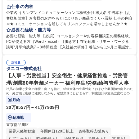
仕事の内容
企業名 キリンアンドコミュニケーションズ株式会社 求人名 中野本社【お
客様相談室】お客様のお声をもとにより良い商品づくりへ貢献 仕事の内容
≪★コミュニケーションを通してキリンのファンを増やしませんか？★≫
お客様のお声をより良い商品づくりに活かしていく上で、窓口となるお客
必要な経験・能力等
様相談室でのお仕事です。 日々お客様からいただくキリングループへのご
必要な経験・能力等 【必須】コールセンターやお客様相談室の業務経験、
意見を、企業活動に活かしています。お客様からの声に迅速かつ誠意をも
PCが使える方（Word・Excel）【働き方】在宅勤務・リモートワーク相
って対応、情報提供するとともにグループ内活動に反映しています。 【具
談可/月平均残業7～8時間程度 【入社後の研修】着任から1か月は電話対応
体的には】電話応対、メール、お手紙対応、ご指摘品調査報告書作成、有
のOJTを中心に実施し、電話対応に慣れた段階でメール・手紙のOJTを実
人チャットボット対応など。 【1日の対応件数】■電話：月間一人当たり
施する予定です。独り立ち以降もしっかりフォローする体制を整えていま
平均100件前後■メール・手紙：同上40件前後 募集職種 中野本社【お客様
正社員
すのでご安心ください。 【当社について】キリングループの広報機能を担
タニコー株式会社
相談室】お客様のお声をもとにより良い商品づくりへ貢献
う会社として、お客様との出会いを大切にし、磨き上げたホスピタリティ
を込めてコミュニケーションをとりながら広報関連業務を行っておりま
【人事・労務担当】安全衛生・健康経営推進・労務管
す。 学歴・資格 学歴：大学院 大学 高専 短大 専修学校 高校 語学力： 資
理/創業80年老舗メーカー 福利厚生/労務/給与管理人事
格：
社員の健康と安全の確保・向上を軸に、組織全体の生産性向上および企業価値の向上のた
め、経営層と密接に連携しながら、定型業務にとどまらず、制度設計や施策立案などの上
流工程から関与していただきます。
月給
30万8557円～41万7939円
勤務地
東京都品川区
業界未経験歓迎
年間休日120日以上
資格取得支援あり
住宅手当あり
時短勤務あり
経験者歓迎
退職金あり
賞与あり