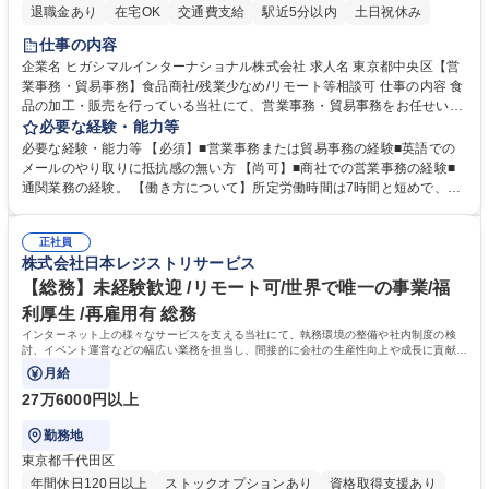
退職金あり
在宅OK
交通費支給
駅近5分以内
土日祝休み
仕事の内容
企業名 ヒガシマルインターナショナル株式会社 求人名 東京都中央区【営
業事務・貿易事務】食品商社/残業少なめ/リモート等相談可 仕事の内容 食
品の加工・販売を行っている当社にて、営業事務・貿易事務をお任せいた
します。営業社員のサポートポジションとして、受発注から海外工場との
必要な経験・能力等
調整まで幅広く対応し、当社事業の根幹を支えていただきます。 ■受発注
必要な経験・能力等 【必須】■営業事務または貿易事務の経験■英語での
業務、請求書発行 ■海外工場とのスケジュール調整 ■在庫管理 ■輸入書類
メールのやり取りに抵抗感の無い方 【尚可】■商社での営業事務の経験■
の確認・作成 ■配送手配 ■通関業者を通して行う輸出入業全般 ■倉庫との
通関業務の経験。 【働き方について】所定労働時間は7時間と短めで、残
倉入れ調整等 ※ゼネラリストとしてのキャリアアップを目指すことが可能
業も月平均20時間以下です。時差出勤制度や週1日のリモート勤務も相談
です。単に商品を販売するだけでなく原料の仕入れから販売までをトータ
可能で、ワークライフバランスを保ち長期就業しやすい環境です。 【当社
ルプロデュースしているため、商品に関わる全ての業務をサポート頂きま
正社員
の強み】1991年の設立以来、外食産業を中心としたお客様の多様なニー
株式会社日本レジストリサービス
す。 募集職種 東京都中央区【営業事務・貿易事務】食品商社/残業少なめ/
ズに沿った冷凍水産物等の生産・輸入・販売を一貫して手掛けています。
リモート等相談可
自社工場と海外拠点の強固な連携によるワンストップサービスが最大の強
【総務】未経験歓迎 /リモート可/世界で唯一の事業/福
みです。 学歴・資格 学歴：大学院 大学 語学力：英語 資格：
利厚生 /再雇用有 総務
インターネット上の様々なサービスを支える当社にて、執務環境の整備や社内制度の検
討、イベント運営などの幅広い業務を担当し、間接的に会社の生産性向上や成長に貢献し
ている部署です。
月給
27万6000円以上
勤務地
東京都千代田区
年間休日120日以上
ストックオプションあり
資格取得支援あり