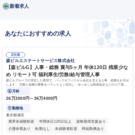
新着求人
あなたにおすすめの求人
正社員
森ビルエステートサービス株式会社
【森ビルG】人事・総務 賞与5ヶ月 年休120日 残業少な
め リモート可 福利厚生/労務/給与管理人事
森ビルグループの安定した環境で、バックオフィスから会社を支える人事・総務をお任せ
します。 労務と総務の業務をバランスよく担当し、ゆくゆくは制度改定などのコア業務
にも挑戦できる、やりがいある環境です。
月給
26万2000円～36万4000円
勤務地
東京都港区
業界未経験歓迎
年間休日120日以上
資格取得支援あり
介護休暇あり
転勤なし
未経験者歓迎
時短勤務あり