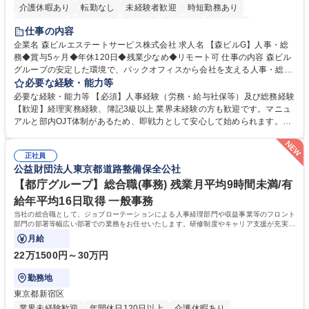
介護休暇あり
転勤なし
未経験者歓迎
時短勤務あり
経験者歓迎
退職金あり
在宅OK
賞与あり
育休あり
仕事の内容
完全週休2日制
交通費支給
長期歓迎
駅近5分以内
土日祝休み
企業名 森ビルエステートサービス株式会社 求人名 【森ビルG】人事・総
務◆賞与5ヶ月◆年休120日◆残業少なめ◆リモート可 仕事の内容 森ビル
グループの安定した環境で、バックオフィスから会社を支える人事・総務
をお任せします。 労務と総務の業務をバランスよく担当し、ゆくゆくは制
必要な経験・能力等
度改定などのコア業務にも挑戦できる、やりがいある環境です。 ■勤怠管
必要な経験・能力等 【必須】人事経験（労務・給与社保等）及び総務経験
理、給与計算、社会保険手続き、年末調整等の労務管理全般 ■入退社手続
【歓迎】経理実務経験、簿記3級以上 業界未経験の方も歓迎です。マニュ
き、社内規定の改定や人事制度改定などのコア業務 ■社内イベントの企画
アルと部内OJT体制があるため、即戦力として安心して始められます。
運営やその他総務業務全般 ※労務と総務を1：1の割合でお任せ。 入社後
【魅力・やりがい】森ビルGの安定基盤で労務から総務まで幅広く携われ
は部内のOJTを中心に、あなたの経験に合わせて不足している部分はいつ
ます。定型業務に留まらず、社内規定や人事制度の改定など会社のコア業
でも質問・相談できる環境が整っているため、安心して成長できます。 募
正社員
務に挑戦できるため、自身の成長と組織への貢献度をダイレクトに実感で
公益財団法人東京都道路整備保全公社
集職種 【森ビルG】人事・総務◆賞与5ヶ月◆年休120日◆残業少なめ◆
きます。 残業少なめ、週1日リモート可など、ワークライフバランスを保
リモート可
ち長期活躍できる環境です。 「これまでの幅広い経験を活かし、長期的な
【都庁グループ】総合職(事務) 残業月平均9時間未満/有
キャリアを築きたい」という前向きな意欲と挑戦を全力で応援します。 学
給年平均16日取得 一般事務
歴・資格 学歴：大学院 大学 高専 短大 専修学校 高校 語学力： 資格：日商
当社の総合職として、ジョブローテーションによる人事経理部門や収益事業等のフロント
簿記検定1級 日商簿記検定2級 日商簿記検定3級
部門の部署等幅広い部署での業務をお任せいたします。研修制度やキャリア支援が充実し
ております！ ※下記業務詳細
月給
22万1500円～30万円
勤務地
東京都新宿区
業界未経験歓迎
年間休日120日以上
介護休暇あり