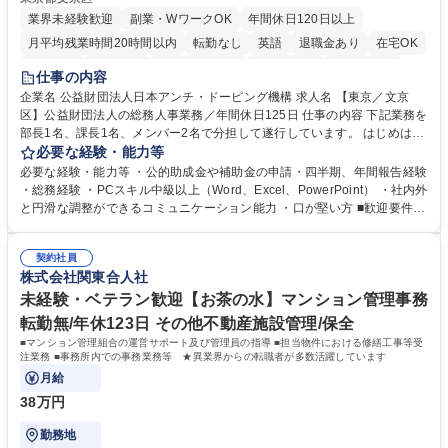
業界未経験歓迎
副業・WワークOK
年間休日120日以上
月平均残業時間20時間以内
転勤なし
英語
退職金あり
在宅OK
賞与あり
育休あり
完全週休2日制
交通費支給
土日祝休み
仕事の内容
食事補助あり
企業名 公益財団法人日本アンチ・ドーピング機構 求人名 【東京／文京
区】公益財団法人の総務人事業務／年間休日125日 仕事の内容 下記業務を
部長1名、課長1名、メンバー2名で分担して遂行しています。 はじめは担
当者として業務を覚えていただき、ゆくゆくはリーダーやマネージャーポ
必要な経験・能力等
ジションとして活躍いただくことを期待しています。 【総務・人事グルー
必要な経験・能力等 ・公的助成金や補助金の申請・四半期、年間報告経験
プの業務内容】 ・人事制度関連 ・採用活動 ・教育研修の企画、実行 ・勤
・総務経験 ・PCスキル中級以上（Word、Excel、PowerPoint） ・社内外
怠管理 ・官公庁への各種提出 ・法定の会議運営（評議員会、理事会） ・
と円滑な調整ができるコミュニケーション能力 ・口が堅い方 ■歓迎要件
コンプライアンス ・内部規程やルールの管理、整備、文書管理 ・契約関
・採用業務経験 ・英語に抵抗がない方 ・営業経験 学歴・資格 学歴：大学
連 ・衛生管理 ・防災関連・公的助成金の管理・オフィス、ファシリティ
院 大学 高専 短大 専修学校 高校 語学力： 資格：
管理 ・福利厚生関連 ・職員からの問合せ、相談対応 ・その他日常の総務
契約社員
株式会社関東合人社
業務全般 募集職種 【東京／文京区】公益財団法人の総務人事業務／年間
休日125日
未経験・ベテラン歓迎【お茶の水】マンション管理事務
転勤無/年休123日 その他不動産施設管理/保全
■マンション管理組合の運営サポート及び管理員の指導 ■担当物件における修繕工事等受
注業務 ■事務所内での事務業務等 ★異業界からの転職者が多数活躍しています
月給
38万円
勤務地