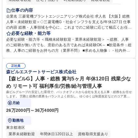
退職金あり
在宅OK
賞与あり
完全週休2日制
交通費支給
仕事の内容
駅近5分以内
土日祝休み
服装自由
寮・社宅あり
食事補助あり
企業名 三菱電機プラントエンジニアリング株式会社 求人名 【大阪】総務
人事＜未経験歓迎＞◇三菱電機G・社会インフラを支える/年休127日 仕事
の内容 総務・人事領域を中心に、これまでのご経験に応じて幅広くお任せ
します。 ＜具体的には＞ ・総務/人事労務（給与・社保・勤怠管理など）
必要な経験・能力等
・採用・教育研修 ・福利厚生運用 など ※基本的には事務所勤務ですが、
必要な経験・能力等 ＜職種未経験歓迎・業界未経験歓迎＞ ～総務、人事
採用や教育等の業務内容により、関西圏以外への日帰り・宿泊を伴う国内
のご経験が無い方でも、意欲のある方であれば未経験OK～ ■歓迎条件：総
出張もございます。 ※担当業務を持ちつつ、お互いに助け合いながら、総
務、人事のご経験をお持ちの方（業界不問） ■求める人物像：・社内外の
務部という組織として協力しながら進める体制です。 募集職種 【大阪】
関係各部門との調整を率先して行い、業務を円滑に遂行できる協調性やコ
総務人事＜未経験歓迎＞◇三菱電機G・社会インフラを支える/年休127日
ミュニケーション能力を持っている方 ・人事総務領域に興味がありゼネラ
正社員
リスト志向をお持ちの方 学歴・資格 学歴：大学院 大学 語学力： 資格：
森ビルエステートサービス株式会社
【森ビルG】人事・総務 賞与5ヶ月 年休120日 残業少な
め リモート可 福利厚生/労務/給与管理人事
森ビルグループの安定した環境で、バックオフィスから会社を支える人事・総務をお任せ
します。 労務と総務の業務をバランスよく担当し、ゆくゆくは制度改定などのコア業務
にも挑戦できる、やりがいある環境です。
月給
26万2000円～36万4000円
勤務地
東京都港区
業界未経験歓迎
年間休日120日以上
資格取得支援あり