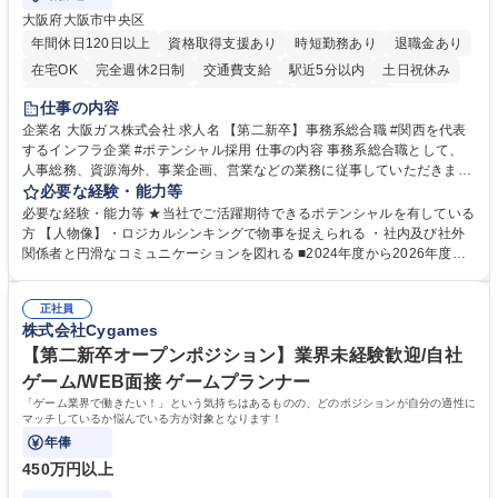
大阪府大阪市中央区
年間休日120日以上
資格取得支援あり
時短勤務あり
退職金あり
在宅OK
完全週休2日制
交通費支給
駅近5分以内
土日祝休み
服装自由
第二新卒歓迎
寮・社宅あり
食事補助あり
仕事の内容
企業名 大阪ガス株式会社 求人名 【第二新卒】事務系総合職 #関西を代表
するインフラ企業 #ポテンシャル採用 仕事の内容 事務系総合職として、
人事総務、資源海外、事業企画、営業などの業務に従事していただきま
す。 【業務内容の一例】■所属事業部の勤労業務 ■海外に関係する各種業
必要な経験・能力等
務 ■営業部門の企画スタッフ、ルート営業 【キャリアパス】入社後の配属
必要な経験・能力等 ★当社でご活躍期待できるポテンシャルを有している
ポジションで一定期間ご活躍頂いた後、本人の適性及び将来のキャリアを
方 【人物像】・ロジカルシンキングで物事を捉えられる ・社内及び社外
鑑みてジョブローテーションを行います。 【育成】OJTでの現場育成や研
関係者と円滑なコミュニケーションを図れる ■2024年度から2026年度ま
修カリキュラムを通じて、Daigasグループの業務で必要となる知識につい
での3ヵ年を対象とする「Daigasグループ中期経営計画2026」を策定しま
て学んでいただきます。 募集職種 【第二新卒】事務系総合職 #関西を代
した。https://www.osakagas.co.jp/company/press/pr2024/1777576_564
表するインフラ企業 #ポテンシャル採用
正社員
72.html ■エネルギーセキュリティの不安定化や気候変動による自然災害の
株式会社Cygames
甚大化など、これまで以上に社会課題解決の重要性が高まっています。
「未来の日常」の創造に向けて持続可能な社会の実現に貢献してまいりま
【第二新卒オープンポジション】業界未経験歓迎/自社
す。 学歴・資格 学歴：大学院 大学 語学力： 資格：
ゲーム/WEB面接 ゲームプランナー
「ゲーム業界で働きたい！」という気持ちはあるものの、どのポジションが自分の適性に
マッチしているか悩んでいる方が対象となります！
年俸
450万円以上