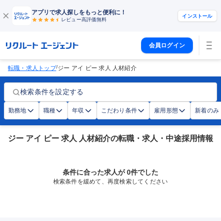
アプリで求人探しをもっと便利に！
インストール
レビュー高評価
無料
会員ログイン
/
転職・求人トップ
ジー アイ ピー 求人 人材紹介
検索条件を設定する
勤務地
職種
年収
こだわり条件
雇用形態
新着のみ
ジー アイ ピー 求人 人材紹介の転職・求人・中途採用情報
条件に合った求人が 0件でした
検索条件を緩めて、再度検索してください