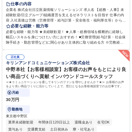
住宅手当あり
時短勤務あり
退職金あり
在宅OK
賞与あり
仕事の内容
育休あり
完全週休2日制
交通費支給
土日祝休み
寮・社宅あり
企業名 株式会社日立医薬情報ソリューションズ 求人名 【総務・人事】未
経験歓迎/日立グループ/組織運営を支えるゼネラリストを目指す 仕事の内
容 入社直後は労務（労務管理・給与計算・安全衛生・福利厚生等）からお
任せいたします。将来は総務・採用・教育業務へ守備範囲を広げ、組織運
必要な経験・能力等
営を支えるゼネラリストをめざせます。 ・初期業務：労働時間管理、給与
必要な経験・能力等 ★未経験歓迎！ ★人事・総務領域を横断的に経験し
計算、社会保険対応、福利厚生管理、安全衛生、健康経営推進等をお任せ
幅広いスキルを身につけたい方におすすめ！ ■労務管理(給与計算・社会保
します。ご経験に応じて、休職者管理など、幅広く経験を積んでいただき
険手続き・勤怠管理など)に関心があり主体的に取り組める方 ※労務経験
ます。 ・将来的な広がり：総務・採用・教育・税務対応・経営企画等。
者は早期にご活躍いただけます。 ■チームで仕事を推進できる方■将来は
★メンバーがマンツーマンで丁寧に教えるため、ご経験が浅くても安心！
マネジメント職として活躍したい 【尚可】■人事、労務、採用、教育業務
幅広く経験を積みたい意欲がある方に最適な環境です。 募集職種 【総
正社員
のご経験 ■労務管理（給与計算・社会保険手続き・勤怠管理など）の経験
キリンアンドコミュニケーションズ株式会社
務・人事】未経験歓迎/日立グループ/組織運営を支えるゼネラリストを目
■衛生管理者の資格をお持ちの方 学歴・資格 学歴：大学院 大学 高専 短大
指す
専修学校 高校 語学力： 資格：
中野本社【お客様相談室】お客様のお声をもとにより良
い商品づくりへ貢献 インバウンドコールスタッフ
≪★コミュニケーションを通してキリンのファンを増やしませんか？★≫ お客様のお声
をより良い商品づくりに活かしていく上で、窓口となるお客様相談室でのお仕事です。
月給
30万円
勤務地
東京都中野区
業界未経験歓迎
年間休日120日以上
退職金あり
在宅OK
賞与あり
交通費支給
土日祝休み
寮・社宅あり