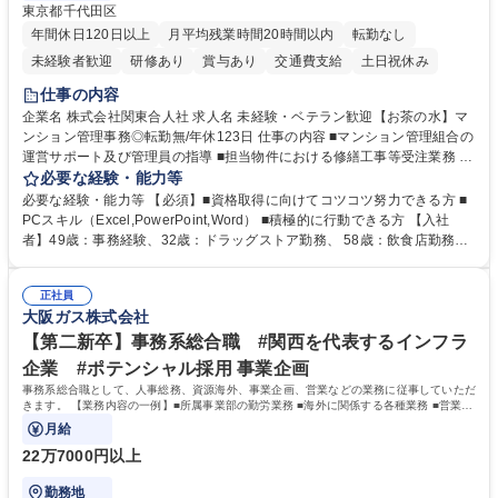
東京都千代田区
年間休日120日以上
月平均残業時間20時間以内
転勤なし
未経験者歓迎
研修あり
賞与あり
交通費支給
土日祝休み
仕事の内容
企業名 株式会社関東合人社 求人名 未経験・ベテラン歓迎【お茶の水】マ
ンション管理事務◎転勤無/年休123日 仕事の内容 ■マンション管理組合の
運営サポート及び管理員の指導 ■担当物件における修繕工事等受注業務 ■
事務所内での事務業務等 ★異業界からの転職者が多数活躍しています
必要な経験・能力等
【年収補足】532万円 ＋別途インセンティヴで平均約100万円/年（昨年度
必要な経験・能力等 【必須】■資格取得に向けてコツコツ努力できる方 ■
実績） ＋管理業務主任者資格手当50,000円/月 ★親会社である株式会社合
PCスキル（Excel,PowerPoint,Word） ■積極的に行動できる方 【入社
人社計画研究所社のグループ会社として、質の高いサービスと適性価格を
者】49歳：事務経験、32歳：ドラッグストア勤務、 58歳：飲食店勤務
武器に約20年受託戸数増加中です。https://www.gojin.co.jp/abt/abt_3.html
等：中途採用の9割が未経験者！ 【資格取得支援】■メンター制度■社内模
募集職種 未経験・ベテラン歓迎【お茶の水】マンション管理事務◎転勤
試や研修制度など充実！ ＊未資格者の8割以上が入社2年以内に資格を取
無/年休123日
正社員
得出来ております！ 【魅力】■フレックス制度、未経験からでも下限年収
大阪ガス株式会社
を一律支給！ ■管理業務主任者資格取得後には50,000円/月の手当あり！
学歴・資格 学歴：大学院 大学 高専 短大 専修学校 高校 語学力： 資格：第
【第二新卒】事務系総合職 #関西を代表するインフラ
一種運転免許普通自動車
企業 #ポテンシャル採用 事業企画
事務系総合職として、人事総務、資源海外、事業企画、営業などの業務に従事していただ
きます。 【業務内容の一例】■所属事業部の勤労業務 ■海外に関係する各種業務 ■営業部
門の企画スタッフ、ルート営業
月給
22万7000円以上
勤務地