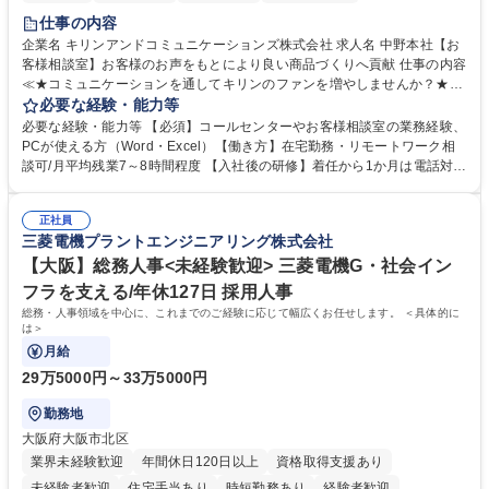
仕事の内容
企業名 キリンアンドコミュニケーションズ株式会社 求人名 中野本社【お
客様相談室】お客様のお声をもとにより良い商品づくりへ貢献 仕事の内容
≪★コミュニケーションを通してキリンのファンを増やしませんか？★≫
お客様のお声をより良い商品づくりに活かしていく上で、窓口となるお客
必要な経験・能力等
様相談室でのお仕事です。 日々お客様からいただくキリングループへのご
必要な経験・能力等 【必須】コールセンターやお客様相談室の業務経験、
意見を、企業活動に活かしています。お客様からの声に迅速かつ誠意をも
PCが使える方（Word・Excel）【働き方】在宅勤務・リモートワーク相
って対応、情報提供するとともにグループ内活動に反映しています。 【具
談可/月平均残業7～8時間程度 【入社後の研修】着任から1か月は電話対応
体的には】電話応対、メール、お手紙対応、ご指摘品調査報告書作成、有
のOJTを中心に実施し、電話対応に慣れた段階でメール・手紙のOJTを実
人チャットボット対応など。 【1日の対応件数】■電話：月間一人当たり
施する予定です。独り立ち以降もしっかりフォローする体制を整えていま
平均100件前後■メール・手紙：同上40件前後 募集職種 中野本社【お客様
正社員
すのでご安心ください。 【当社について】キリングループの広報機能を担
三菱電機プラントエンジニアリング株式会社
相談室】お客様のお声をもとにより良い商品づくりへ貢献
う会社として、お客様との出会いを大切にし、磨き上げたホスピタリティ
を込めてコミュニケーションをとりながら広報関連業務を行っておりま
【大阪】総務人事<未経験歓迎> 三菱電機G・社会イン
す。 学歴・資格 学歴：大学院 大学 高専 短大 専修学校 高校 語学力： 資
フラを支える/年休127日 採用人事
格：
総務・人事領域を中心に、これまでのご経験に応じて幅広くお任せします。 ＜具体的に
は＞
月給
29万5000円～33万5000円
勤務地
大阪府大阪市北区
業界未経験歓迎
年間休日120日以上
資格取得支援あり
未経験者歓迎
住宅手当あり
時短勤務あり
経験者歓迎