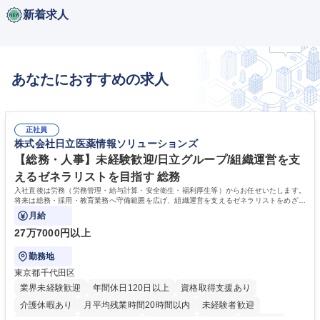
新着求人
あなたにおすすめの求人
正社員
株式会社日立医薬情報ソリューションズ
【総務・人事】未経験歓迎/日立グループ/組織運営を支
えるゼネラリストを目指す 総務
入社直後は労務（労務管理・給与計算・安全衛生・福利厚生等）からお任せいたします。
将来は総務・採用・教育業務へ守備範囲を広げ、組織運営を支えるゼネラリストをめざせ
ます。
月給
27万7000円以上
勤務地
東京都千代田区
業界未経験歓迎
年間休日120日以上
資格取得支援あり
介護休暇あり
月平均残業時間20時間以内
未経験者歓迎