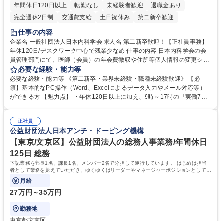
年間休日120日以上
転勤なし
未経験者歓迎
退職金あり
完全週休2日制
交通費支給
土日祝休み
第二新卒歓迎
仕事の内容
企業名 一般社団法人日本内科学会 求人名 第二新卒歓迎！【正社員事務】
年休120日/デスクワーク中心で残業少なめ 仕事の内容 日本内科学会の会
員管理部門にて、医師（会員）の年会費徴収や住所等個人情報の変更シス
テム入力、電話・FAX対応をお任せします。将来的には、各種委員会の運
必要な経験・能力等
営事務局業務などにも幅広く携わっていただきます。 【会員管理・データ
必要な経験・能力等 《第二新卒・業界未経験・職種未経験歓迎》 【必
入力業務】 ・医師（会員）の住所変更、個人情報のシステム登録・更新
須】基本的なPC操作（Word、Excelによるデータ入力やメール対応等）
・年会費の徴収管理や入金データの照合確認 【問い合わせ対応】 ・会員
ができる方 【魅力点】 ・年休120日以上に加え、9時～17時の「実働7時
（医師）からの電話、FAX、ネット申請に伴う相談受付 ・複雑な案件のへ
間勤務」で残業も少なくワークライフバランスは抜群です。 【将来的な業
のエスカレーション・連携対応 募集職種 第二新卒歓迎！【正社員事務】
務（各種委員会運営）】 ・学会内における各種委員会のスケジュール調
年休120日/デスクワーク中心で残業少なめ
正社員
整、資料作成、当日の運営サポート 学歴・資格 学歴：大学院 大学 語学
公益財団法人日本アンチ・ドーピング機構
力： 資格：
【東京/文京区】公益財団法人の総務人事業務/年間休日
125日 総務
下記業務を部長1名、課長1名、メンバー2名で分担して遂行しています。 はじめは担当
者として業務を覚えていただき、ゆくゆくはリーダーやマネージャーポジションとして活
躍いただくことを期待しています。
月給
27万円～35万円
勤務地
東京都文京区