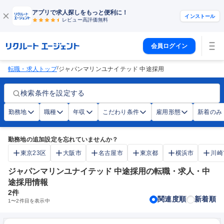
アプリで求人探しをもっと便利に！
インストール
レビュー高評価
無料
会員ログイン
/
転職・求人トップ
ジャパンマリンユナイテッド 中途採用
検索条件を設定する
勤務地
職種
年収
こだわり条件
雇用形態
新着のみ
勤務地の追加設定を忘れていませんか？
東京23区
大阪市
名古屋市
東京都
横浜市
川崎
ジャパンマリンユナイテッド 中途採用の転職・求人・中
途採用情報
2
件
関連度順
新着順
1
〜
2
件目を表示中