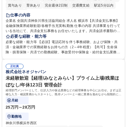
賞与あり
育休あり
完全週休2日制
交通費支給
駅近5分以内
土日祝休み
仕事の内容
企業名 全国共済神奈川県生活協同組合 求人名 横浜市【共済金支払事務】
金融保険業界経験歓迎/各種手当充実/転勤無 仕事の内容 共済事業を行って
いる当社にて、共済金支払事務をお任せいたします。共済金請求書類の受
付・内容確認・審査・データ入力のほか、加入者様や医療機関等からの問
必要な経験・能力等
い合わせ電話対応や書類発送等を担当します。 ■共済金請求書類の受付、
必要な経験・能力等 【必須】電話応対を伴う事務経験、および保険・共
内容確認、および共済金支払に関する審査・事務処理業務全般を担当 ■専
済・金融業界での実務経験をお持ちの方（2～4年程度）【尚可】生命保
用システムへのデータ入力、各種必要書類の作成・発送作業 ■加入者様や
険・損害保険・共済での勤務経験、事故受付や保険金・給付金支払業務経
医療機関等からの各種問い合わせに対する丁寧かつ迅速な電話応対 ■現場
験がある方 【求める人物像】■相手の立場に立った丁寧な対応ができる方
調査の対応および業務プロセスの改善活動 【業務内容の変更範囲】当社の
■チームワークを大切にし、素直に学べる方★外勤の保険営業から内勤事
指定する業務 募集職種 横浜市【共済金支払事務】金融保険業界経験歓迎/
正社員
務へのキャリアチェンジ希望者も大歓迎です！ 学歴・資格 学歴：大学院
株式会社ネオジャパン
各種手当充実/転勤無
大学 高専 短大 専修学校 高校 語学力： 資格：
未経験歓迎【経理/みなとみらい】プライム上場/残業ほ
ぼなし/年休123日 管理会計
経理部門メンバーとして、仕訳入力や振込業務などの経理事務を中心にお任せ。まずは正
確な入力・確認業務からスタートし、既存メンバーと一緒に業務を進めながら段階的に経
理知識を身につけていただきます。
月給
25万円～28万円
勤務地
神奈川県横浜市西区