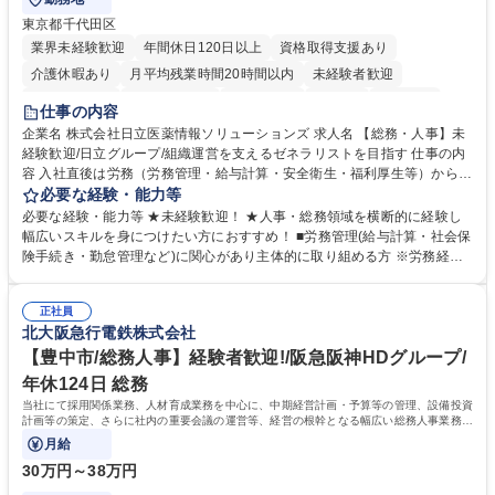
東京都千代田区
業界未経験歓迎
年間休日120日以上
資格取得支援あり
介護休暇あり
月平均残業時間20時間以内
未経験者歓迎
住宅手当あり
時短勤務あり
退職金あり
在宅OK
賞与あり
仕事の内容
育休あり
完全週休2日制
交通費支給
土日祝休み
寮・社宅あり
企業名 株式会社日立医薬情報ソリューションズ 求人名 【総務・人事】未
経験歓迎/日立グループ/組織運営を支えるゼネラリストを目指す 仕事の内
容 入社直後は労務（労務管理・給与計算・安全衛生・福利厚生等）からお
任せいたします。将来は総務・採用・教育業務へ守備範囲を広げ、組織運
必要な経験・能力等
営を支えるゼネラリストをめざせます。 ・初期業務：労働時間管理、給与
必要な経験・能力等 ★未経験歓迎！ ★人事・総務領域を横断的に経験し
計算、社会保険対応、福利厚生管理、安全衛生、健康経営推進等をお任せ
幅広いスキルを身につけたい方におすすめ！ ■労務管理(給与計算・社会保
します。ご経験に応じて、休職者管理など、幅広く経験を積んでいただき
険手続き・勤怠管理など)に関心があり主体的に取り組める方 ※労務経験
ます。 ・将来的な広がり：総務・採用・教育・税務対応・経営企画等。
者は早期にご活躍いただけます。 ■チームで仕事を推進できる方■将来は
★メンバーがマンツーマンで丁寧に教えるため、ご経験が浅くても安心！
マネジメント職として活躍したい 【尚可】■人事、労務、採用、教育業務
幅広く経験を積みたい意欲がある方に最適な環境です。 募集職種 【総
正社員
のご経験 ■労務管理（給与計算・社会保険手続き・勤怠管理など）の経験
北大阪急行電鉄株式会社
務・人事】未経験歓迎/日立グループ/組織運営を支えるゼネラリストを目
■衛生管理者の資格をお持ちの方 学歴・資格 学歴：大学院 大学 高専 短大
指す
専修学校 高校 語学力： 資格：
【豊中市/総務人事】経験者歓迎!/阪急阪神HDグループ/
年休124日 総務
当社にて採用関係業務、人材育成業務を中心に、中期経営計画・予算等の管理、設備投資
計画等の策定、さらに社内の重要会議の運営等、経営の根幹となる幅広い総務人事業務全
般を担当していただきます。
月給
30万円～38万円