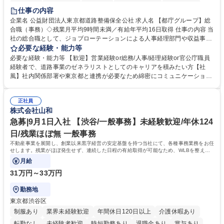
研修あり
退職金あり
賞与あり
完全週休2日制
交通費支給
仕事の内容
駅近5分以内
資格取得手当あり
食事補助あり
企業名 公益財団法人東京都道路整備保全公社 求人名 【都庁グループ】総
合職（事務）◇残業月平均9時間未満／有給年平均16日取得 仕事の内容 当
社の総合職として、ジョブローテーションによる人事経理部門や収益事業
等のフロント部門の部署等幅広い部署での業務をお任せいたします。研修
必要な経験・能力等
制度やキャリア支援が充実しております！ ※下記業務詳細 【業務詳細】■
必要な経験・能力等 【歓迎】営業経験or総務/人事/経理経験or官公庁職員
管理部門：広報、人事、経理など当公社の運営に係る管理業務 ■収益部
経験者で、道路事業のゼネラリストとしてのキャリアを積みたい方【社
門：駐車場の新規開拓、管理運営、新宿駅西口広場の「イベントコーナ
風】社内関係部署や東京都と連携が必要なため綿密にコミュニケーション
ー」などの管理運営 ■道路部門：整備の急がれる骨格幹線道路や木造住宅
を図っています。 【業務の魅力】■幅広く携われる：総合職（事務）で
密集地域の特定整備路線の用地取得、道路に関する普及啓発事業、都内の
は、駐車場の管理運営や道路用地の取得、公益財団法人の中枢を担う管理
道路施設や道路工事現場の見学ツアー事業 ※入社後は上記いずれかの部門
正社員
部門など多岐に渡る業務を経験できます。 ■様々なプロジェクト：駐車場
株式会社山和
へ配属。※業務内容変更の範囲：会社の定める業務 募集職種 【都庁グル
事業の他、新宿駅西口広場内に設置された照明を兼ねた広告「ブライトサ
ープ】総合職（事務）◇残業月平均9時間未満／有給年平均16日取得
イン」の管理運営を行うなど、事業収益を生み出す活動を積極的に行って
急募|9月1日入社 【渋谷/一般事務】未経験歓迎/年休124
います。 学歴・資格 学歴：大学院 大学 高専 短大 専修学校 高校 語学力：
日/残業ほぼ無 一般事務
資格：
不動産事業を展開し、創業以来黒字経営の安定基盤を持つ当社にて、各種事務業務をお任
せします。残業がほぼ発生せず、連続した日程の有給取得が可能なため、WLBを整えた
い方にお勧めの環境です！
月給
31万円～33万円
勤務地
東京都渋谷区
制服あり
業界未経験歓迎
年間休日120日以上
介護休暇あり
転勤なし
未経験者歓迎
時短勤務あり
退職金あり
賞与あり