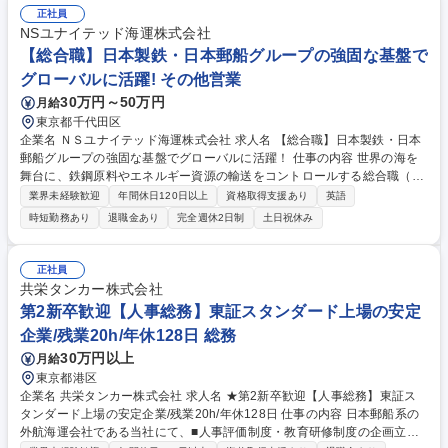
正社員
NSユナイテッド海運株式会社
【総合職】日本製鉄・日本郵船グループの強固な基盤で
グローバルに活躍! その他営業
30万円～50万円
月給
東京都千代田区
企業名 ＮＳユナイテッド海運株式会社 求人名 【総合職】日本製鉄・日本
郵船グループの強固な基盤でグローバルに活躍！ 仕事の内容 世界の海を
舞台に、鉄鋼原料やエネルギー資源の輸送をコントロールする総合職（営
業・運航管理・企画）をお任せします。未経験からでも、億単位のビジネ
業界未経験歓迎
年間休日120日以上
資格取得支援あり
英語
スを動かすダイナミズムを体感できる環境です。 (1)不定期船法人営業：
時短勤務あり
退職金あり
完全週休2日制
土日祝休み
新規、既存どちらも担当。 飛び込みは無。メールや電話での契約がほとん
どとなります。(2)国内外の顧客との輸送契約交渉締結、運賃請求(3)原料
／製品輸送船の運航管理：貨物量の確認、補油・運航プランの作成等、積
正社員
み地から揚げ地までの運航を管理します。※顧客、船長・乗組員、港の代
共栄タンカー株式会社
理店・荷役業者、ブローカー等、全てのステークホルダーの窓口として、
第2新卒歓迎【人事総務】東証スタンダード上場の安定
安全・効率的な運航をコーディネートします 募集職種 【総合職】日本製
企業/残業20h/年休128日 総務
鉄・日本郵船グループの強固な基盤でグローバルに活躍！
30万円以上
月給
東京都港区
企業名 共栄タンカー株式会社 求人名 ★第2新卒歓迎【人事総務】東証ス
タンダード上場の安定企業/残業20h/年休128日 仕事の内容 日本郵船系の
外航海運会社である当社にて、■人事評価制度・教育研修制度の企画立案■