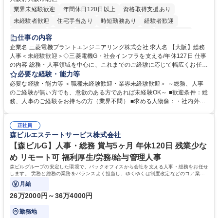
業界未経験歓迎
年間休日120日以上
資格取得支援あり
未経験者歓迎
住宅手当あり
時短勤務あり
経験者歓迎
退職金あり
在宅OK
賞与あり
完全週休2日制
交通費支給
仕事の内容
駅近5分以内
土日祝休み
服装自由
寮・社宅あり
食事補助あり
企業名 三菱電機プラントエンジニアリング株式会社 求人名 【大阪】総務
人事＜未経験歓迎＞◇三菱電機G・社会インフラを支える/年休127日 仕事
の内容 総務・人事領域を中心に、これまでのご経験に応じて幅広くお任せ
します。 ＜具体的には＞ ・総務/人事労務（給与・社保・勤怠管理など）
必要な経験・能力等
・採用・教育研修 ・福利厚生運用 など ※基本的には事務所勤務ですが、
必要な経験・能力等 ＜職種未経験歓迎・業界未経験歓迎＞ ～総務、人事
採用や教育等の業務内容により、関西圏以外への日帰り・宿泊を伴う国内
のご経験が無い方でも、意欲のある方であれば未経験OK～ ■歓迎条件：総
出張もございます。 ※担当業務を持ちつつ、お互いに助け合いながら、総
務、人事のご経験をお持ちの方（業界不問） ■求める人物像：・社内外の
務部という組織として協力しながら進める体制です。 募集職種 【大阪】
関係各部門との調整を率先して行い、業務を円滑に遂行できる協調性やコ
総務人事＜未経験歓迎＞◇三菱電機G・社会インフラを支える/年休127日
ミュニケーション能力を持っている方 ・人事総務領域に興味がありゼネラ
正社員
リスト志向をお持ちの方 学歴・資格 学歴：大学院 大学 語学力： 資格：
森ビルエステートサービス株式会社
【森ビルG】人事・総務 賞与5ヶ月 年休120日 残業少な
め リモート可 福利厚生/労務/給与管理人事
森ビルグループの安定した環境で、バックオフィスから会社を支える人事・総務をお任せ
します。 労務と総務の業務をバランスよく担当し、ゆくゆくは制度改定などのコア業務
にも挑戦できる、やりがいある環境です。
月給
26万2000円～36万4000円
勤務地