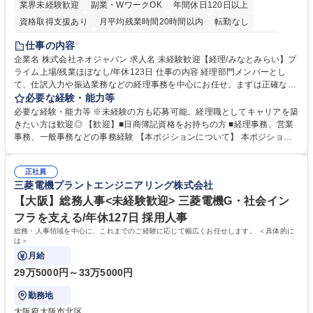
業界未経験歓迎
副業・WワークOK
年間休日120日以上
資格取得支援あり
月平均残業時間20時間以内
転勤なし
未経験者歓迎
時短勤務あり
退職金あり
在宅OK
賞与あり
仕事の内容
完全週休2日制
交通費支給
駅近5分以内
土日祝休み
服装自由
企業名 株式会社ネオジャパン 求人名 未経験歓迎【経理/みなとみらい】プ
ライム上場/残業ほぼなし/年休123日 仕事の内容 経理部門メンバーとし
寮・社宅あり
て、仕訳入力や振込業務などの経理事務を中心にお任せ。まずは正確な入
力・確認業務からスタートし、既存メンバーと一緒に業務を進めながら段
必要な経験・能力等
階的に経理知識を身につけていただきます。 【具体的には】 ■社内稟議に
必要な経験・能力等 ※未経験の方も応募可能。経理職としてキャリアを築
基づく仕訳入力 ■月末の振込業務 ■明細作成 ■伝票処理、記帳業務 ■既存
きたい方は歓迎◎ 【歓迎】■日商簿記資格をお持ちの方 ■経理事務、営業
メンバーの業務サポート 【将来的には】 ■月次決算補助 ■四半期・年次決
事務、一般事務などの事務経験 【本ポジションについて】 本ポジション
算補助 ■有価証券報告書など開示資料作成補助 ■海外子会社を含む連結決
の魅力は、プライム上場企業の経理部門で、未経験から経理キャリアをス
算補助 ※3～5年程度を目安に、徐々に決算業務へ業務範囲を広げていく
タートできる点です。まずは仕訳入力や振込業務など基礎的な業務から担
想定です。 募集職種 未経験歓迎【経理/みなとみらい】プライム上場/残業
正社員
当し、3～5年をかけて月次決算・四半期決算・開示資料作成補助などへス
三菱電機プラントエンジニアリング株式会社
ほぼなし/年休123日
テップアップできます。また、残業は通常月ほぼなく、決算月でも10時間
未満のため、無理なく経理として専門性を身につけられる環境です。 学
【大阪】総務人事<未経験歓迎> 三菱電機G・社会イン
歴・資格 学歴：大学院 大学 高専 短大 専修学校 高校 語学力： 資格：日商
フラを支える/年休127日 採用人事
簿記検定1級 日商簿記検定2級
総務・人事領域を中心に、これまでのご経験に応じて幅広くお任せします。 ＜具体的に
は＞
月給
29万5000円～33万5000円
勤務地
大阪府大阪市北区