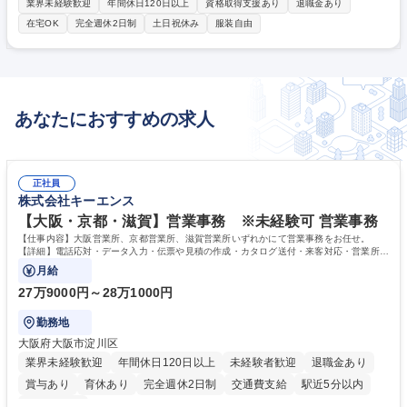
株主総会対応・株主対応業務■2025年度人事制度・評価制度構築プロジェ
業界未経験歓迎
年間休日120日以上
資格取得支援あり
退職金あり
クト■労務管理など人事総務業務をお任せします。 【具体的には】 人事評
在宅OK
完全週休2日制
土日祝休み
服装自由
価制度企画、教育研修制度の企画をメイン業務としてお任せします。ま
た、株主総会対応や株主対応も重要な業務となります。その他、取締役会
対応、会社規定管理、中途採用活動、社内システム管理、給与計算、社会
保険手続き、勤怠管理、労務管理なども担当していただきます。 募集職種
★第2新卒歓迎【人事総務】東証スタンダード上場の安定企業/残業20h/年
あなたにおすすめの求人
休128日
正社員
株式会社キーエンス
【大阪・京都・滋賀】営業事務 ※未経験可 営業事務
【仕事内容】大阪営業所、京都営業所、滋賀営業所いずれかにて営業事務をお任せ。
【詳細】電話応対・データ入力・伝票や見積の作成・カタログ送付・来客対応・営業所内
で発生する事務業務や業務改善をお任せ。
月給
27万9000円～28万1000円
勤務地
大阪府大阪市淀川区
業界未経験歓迎
年間休日120日以上
未経験者歓迎
退職金あり
賞与あり
育休あり
完全週休2日制
交通費支給
駅近5分以内
土日祝休み