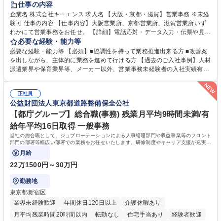
仕事の内容
企業名 株式会社キーエンス 求人名 【大阪・京都・滋賀】営業事務 ※未経
験可 仕事の内容 【仕事内容】大阪営業所、京都営業所、滋賀営業所いず
れかにて営業事務をお任せ。 【詳細】電話応対・データ入力・伝票や見積
の作成・カタログ送付・来客対応・営業所内で発生する事務業務や業務改
必要な経験・能力等
善をお任せ。 【教育制度】ご入社後、育成担当とペアになりながらOJTに
必要な経験・能力等 【必須】■協調性を持って業務推進出来る方 ■改善案
て業務を覚えていただくことが可能です。業務システムがきちんと構築さ
を出しながら、主体的に業務を進めて行ける方 【過去のご入社事例】人材
れているため、スムーズに仕事に慣れることができる環境です。また、
派遣業界や保育業界等、メーカー以外、営業事務未経験者の入社実績有
「チームで成果を出す文化」があり、良いやり方を積極的に共有しながら
【当社の事務職について】単なる事務ではなく主体性を発揮したサポート
常に改善を目指す風土のため、安心して業務に取り組んでいただけます。
により、キーエンスの付加価値向上に貢献します。ベースの定型業務に加
募集職種 【大阪・京都・滋賀】営業事務 ※未経験可
正社員
えて、お客様や社員の状況に合わせ、能動的なサポート、改善の動きも期
公益財団法人東京都道路整備保全公社
待され。組織を支えるスペシャリストとして、チームに貢献し、結果的に
社員から頼られる存在になることができます。平均19:30の退勤以降の業
【都庁グループ】総合職(事務) 残業月平均9時間未満/有
務の持ち帰りも禁止されており、メリハリのある働き方となります。 学
給年平均16日取得 一般事務
歴・資格 学歴：大学院 大学 高専 短大 語学力： 資格：
当社の総合職として、ジョブローテーションによる人事経理部門や収益事業等のフロント
部門の部署等幅広い部署での業務をお任せいたします。研修制度やキャリア支援が充実し
ております！ ※下記業務詳細
月給
22万1500円～30万円
勤務地
東京都新宿区
業界未経験歓迎
年間休日120日以上
介護休暇あり
月平均残業時間20時間以内
転勤なし
住宅手当あり
経験者歓迎