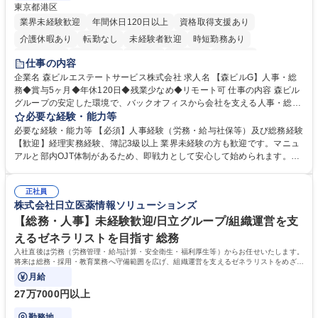
東京都港区
業界未経験歓迎
年間休日120日以上
資格取得支援あり
介護休暇あり
転勤なし
未経験者歓迎
時短勤務あり
経験者歓迎
退職金あり
在宅OK
賞与あり
育休あり
仕事の内容
完全週休2日制
交通費支給
長期歓迎
駅近5分以内
土日祝休み
企業名 森ビルエステートサービス株式会社 求人名 【森ビルG】人事・総
務◆賞与5ヶ月◆年休120日◆残業少なめ◆リモート可 仕事の内容 森ビル
グループの安定した環境で、バックオフィスから会社を支える人事・総務
をお任せします。 労務と総務の業務をバランスよく担当し、ゆくゆくは制
必要な経験・能力等
度改定などのコア業務にも挑戦できる、やりがいある環境です。 ■勤怠管
必要な経験・能力等 【必須】人事経験（労務・給与社保等）及び総務経験
理、給与計算、社会保険手続き、年末調整等の労務管理全般 ■入退社手続
【歓迎】経理実務経験、簿記3級以上 業界未経験の方も歓迎です。マニュ
き、社内規定の改定や人事制度改定などのコア業務 ■社内イベントの企画
アルと部内OJT体制があるため、即戦力として安心して始められます。
運営やその他総務業務全般 ※労務と総務を1：1の割合でお任せ。 入社後
【魅力・やりがい】森ビルGの安定基盤で労務から総務まで幅広く携われ
は部内のOJTを中心に、あなたの経験に合わせて不足している部分はいつ
ます。定型業務に留まらず、社内規定や人事制度の改定など会社のコア業
でも質問・相談できる環境が整っているため、安心して成長できます。 募
正社員
務に挑戦できるため、自身の成長と組織への貢献度をダイレクトに実感で
株式会社日立医薬情報ソリューションズ
集職種 【森ビルG】人事・総務◆賞与5ヶ月◆年休120日◆残業少なめ◆
きます。 残業少なめ、週1日リモート可など、ワークライフバランスを保
リモート可
ち長期活躍できる環境です。 「これまでの幅広い経験を活かし、長期的な
【総務・人事】未経験歓迎/日立グループ/組織運営を支
キャリアを築きたい」という前向きな意欲と挑戦を全力で応援します。 学
えるゼネラリストを目指す 総務
歴・資格 学歴：大学院 大学 高専 短大 専修学校 高校 語学力： 資格：日商
入社直後は労務（労務管理・給与計算・安全衛生・福利厚生等）からお任せいたします。
簿記検定1級 日商簿記検定2級 日商簿記検定3級
将来は総務・採用・教育業務へ守備範囲を広げ、組織運営を支えるゼネラリストをめざせ
ます。
月給
27万7000円以上
勤務地