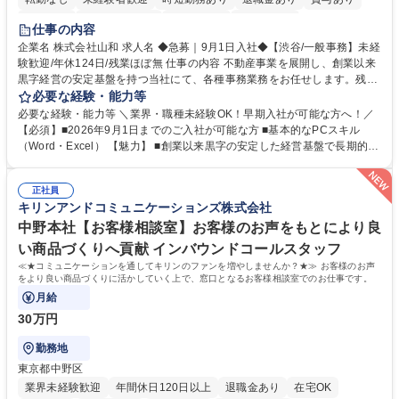
育休あり
完全週休2日制
交通費支給
土日祝休み
仕事の内容
企業名 株式会社山和 求人名 ◆急募｜9月1日入社◆【渋谷/一般事務】未経
験歓迎/年休124日/残業ほぼ無 仕事の内容 不動産事業を展開し、創業以来
黒字経営の安定基盤を持つ当社にて、各種事務業務をお任せします。残業
がほぼ発生せず、連続した日程の有給取得が可能なため、WLBを整えたい
必要な経験・能力等
方にお勧めの環境です！ 入社後はOJTを通じて丁寧に研修を行いますの
必要な経験・能力等 ＼業界・職種未経験OK！早期入社が可能な方へ！／
で、事務未経験の方でも安心して臨むことができます。 【業務詳細】■電
【必須】■2026年9月1日までのご入社が可能な方 ■基本的なPCスキル
話・来客対応 ■物件の鍵や社内の備品管理 ■データ入力や書類作成 ■契約
（Word・Excel） 【魅力】 ■創業以来黒字の安定した経営基盤で長期的に
書などのファイリング ■郵送物の仕訳・発送 など 募集職種 ◆急募｜9月1
安心して働ける環境 ■残業ほぼなしで働きやすさ抜群、プライベートとの
日入社◆【渋谷/一般事務】未経験歓迎/年休124日/残業ほぼ無
両立が可能 ■有給取得を積極的に推奨、年間10日程度の取得実績 ■1ヶ月
正社員
のOJTで業務を習得可能、未経験でもしっかりサポート 学歴・資格 学
キリンアンドコミュニケーションズ株式会社
歴：大学院 大学 高専 短大 語学力： 資格：
中野本社【お客様相談室】お客様のお声をもとにより良
い商品づくりへ貢献 インバウンドコールスタッフ
≪★コミュニケーションを通してキリンのファンを増やしませんか？★≫ お客様のお声
をより良い商品づくりに活かしていく上で、窓口となるお客様相談室でのお仕事です。
月給
30万円
勤務地
東京都中野区
業界未経験歓迎
年間休日120日以上
退職金あり
在宅OK