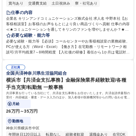
賞与あり
交通費支給
土日祝休み
寮・社宅あり
仕事の内容
企業名 キリンアンドコミュニケーションズ株式会社 求人名 中野本社【お
客様相談室】お客様のお声をもとにより良い商品づくりへ貢献 仕事の内容
≪★コミュニケーションを通してキリンのファンを増やしませんか？★≫
お客様のお声をより良い商品づくりに活かしていく上で、窓口となるお客
必要な経験・能力等
様相談室でのお仕事です。 日々お客様からいただくキリングループへのご
必要な経験・能力等 【必須】コールセンターやお客様相談室の業務経験、
意見を、企業活動に活かしています。お客様からの声に迅速かつ誠意をも
PCが使える方（Word・Excel）【働き方】在宅勤務・リモートワーク相
って対応、情報提供するとともにグループ内活動に反映しています。 【具
談可/月平均残業7～8時間程度 【入社後の研修】着任から1か月は電話対応
体的には】電話応対、メール、お手紙対応、ご指摘品調査報告書作成、有
のOJTを中心に実施し、電話対応に慣れた段階でメール・手紙のOJTを実
人チャットボット対応など。 【1日の対応件数】■電話：月間一人当たり
施する予定です。独り立ち以降もしっかりフォローする体制を整えていま
平均100件前後■メール・手紙：同上40件前後 募集職種 中野本社【お客様
正社員
すのでご安心ください。 【当社について】キリングループの広報機能を担
全国共済神奈川県生活協同組合
相談室】お客様のお声をもとにより良い商品づくりへ貢献
う会社として、お客様との出会いを大切にし、磨き上げたホスピタリティ
を込めてコミュニケーションをとりながら広報関連業務を行っておりま
横浜市【共済金支払事務】金融保険業界経験歓迎/各種
す。 学歴・資格 学歴：大学院 大学 高専 短大 専修学校 高校 語学力： 資
手当充実/転勤無 一般事務
格：
共済事業を行っている当社にて、共済金支払事務をお任せいたします。共済金請求書類の
受付・内容確認・審査・データ入力のほか、加入者様や医療機関等からの問い合わせ電話
対応や書類発送等を担当します。
月給
26万円～35万円
勤務地
神奈川県横浜市中区
年間休日120日以上
転勤なし
経験者歓迎
退職金あり
在宅OK