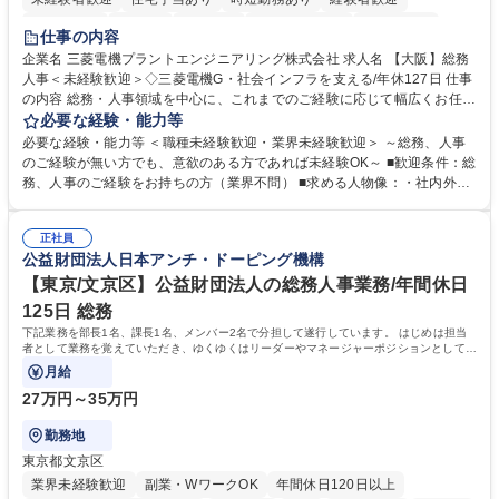
退職金あり
在宅OK
賞与あり
完全週休2日制
交通費支給
仕事の内容
駅近5分以内
土日祝休み
服装自由
寮・社宅あり
食事補助あり
企業名 三菱電機プラントエンジニアリング株式会社 求人名 【大阪】総務
人事＜未経験歓迎＞◇三菱電機G・社会インフラを支える/年休127日 仕事
の内容 総務・人事領域を中心に、これまでのご経験に応じて幅広くお任せ
します。 ＜具体的には＞ ・総務/人事労務（給与・社保・勤怠管理など）
必要な経験・能力等
・採用・教育研修 ・福利厚生運用 など ※基本的には事務所勤務ですが、
必要な経験・能力等 ＜職種未経験歓迎・業界未経験歓迎＞ ～総務、人事
採用や教育等の業務内容により、関西圏以外への日帰り・宿泊を伴う国内
のご経験が無い方でも、意欲のある方であれば未経験OK～ ■歓迎条件：総
出張もございます。 ※担当業務を持ちつつ、お互いに助け合いながら、総
務、人事のご経験をお持ちの方（業界不問） ■求める人物像：・社内外の
務部という組織として協力しながら進める体制です。 募集職種 【大阪】
関係各部門との調整を率先して行い、業務を円滑に遂行できる協調性やコ
総務人事＜未経験歓迎＞◇三菱電機G・社会インフラを支える/年休127日
ミュニケーション能力を持っている方 ・人事総務領域に興味がありゼネラ
正社員
リスト志向をお持ちの方 学歴・資格 学歴：大学院 大学 語学力： 資格：
公益財団法人日本アンチ・ドーピング機構
【東京/文京区】公益財団法人の総務人事業務/年間休日
125日 総務
下記業務を部長1名、課長1名、メンバー2名で分担して遂行しています。 はじめは担当
者として業務を覚えていただき、ゆくゆくはリーダーやマネージャーポジションとして活
躍いただくことを期待しています。
月給
27万円～35万円
勤務地
東京都文京区
業界未経験歓迎
副業・WワークOK
年間休日120日以上