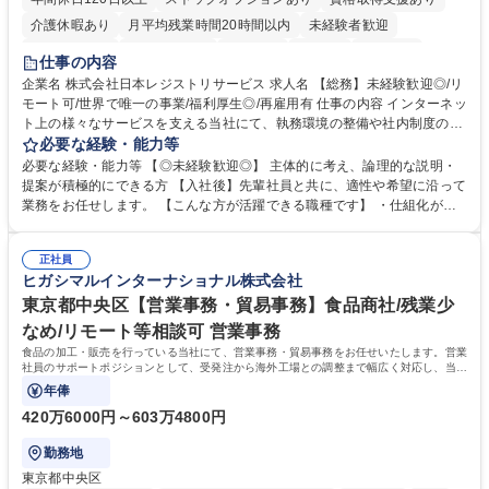
介護休暇あり
月平均残業時間20時間以内
未経験者歓迎
住宅手当あり
時短勤務あり
研修あり
在宅OK
賞与あり
仕事の内容
完全週休2日制
交通費支給
駅近5分以内
土日祝休み
服装自由
企業名 株式会社日本レジストリサービス 求人名 【総務】未経験歓迎◎/リ
モート可/世界で唯一の事業/福利厚生◎/再雇用有 仕事の内容 インターネッ
ト上の様々なサービスを支える当社にて、執務環境の整備や社内制度の検
討、イベント運営などの幅広い業務を担当し、間接的に会社の生産性向上
必要な経験・能力等
や成長に貢献している部署です。 会社の全メンバーが安心して長く成果を
必要な経験・能力等 【◎未経験歓迎◎】 主体的に考え、論理的な説明・
発揮できる環境を整えるために、毎日のメンテナンスや維持管理に加え、
提案が積極的にできる方 【入社後】先輩社員と共に、適性や希望に沿って
新たな施策検討を積極的に行っていただき、会社全体を巻き込み課題解決
業務をお任せします。 【こんな方が活躍できる職種です】 ・仕組化が好
を推進。 ・オフィス運営：執務環境の整備・物品管理・社内規定整備/改
き/得意・協働の姿勢を持っている・優先順位付け、マルチタスクが得意・
善・イベント企画/運営・非常時の対応 など、本人の希望や適性によって
様々な立場で物事を考えられる・定型業務だけでなく突発的な出来事にも
幅広い業務の体得が可能で、多様なキャリアパスを描くことも可能です。
正社員
対処できる・新しいことに興味関心がある 【魅力】■自己啓発支援：資格
ヒガシマルインターナショナル株式会社
募集職種 【総務】未経験歓迎◎/リモート可/世界で唯一の事業/福利厚生◎/
取得や通信教育など費用の80%（年間25万円まで）を補助 ■住宅手当：家
再雇用有
賃の50%（月額7万円まで）を補助 学歴・資格 学歴：大学院 大学 語学
東京都中央区【営業事務・貿易事務】食品商社/残業少
力： 資格：
なめ/リモート等相談可 営業事務
食品の加工・販売を行っている当社にて、営業事務・貿易事務をお任せいたします。営業
社員のサポートポジションとして、受発注から海外工場との調整まで幅広く対応し、当社
事業の根幹を支えていただきます。
年俸
420万6000円～603万4800円
勤務地
東京都中央区