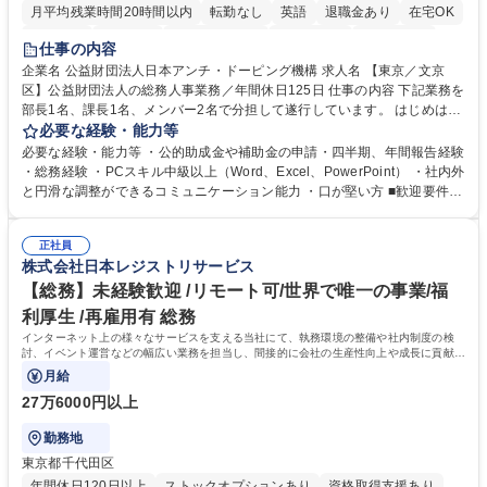
月平均残業時間20時間以内
転勤なし
英語
退職金あり
在宅OK
賞与あり
育休あり
完全週休2日制
交通費支給
土日祝休み
仕事の内容
食事補助あり
企業名 公益財団法人日本アンチ・ドーピング機構 求人名 【東京／文京
区】公益財団法人の総務人事業務／年間休日125日 仕事の内容 下記業務を
部長1名、課長1名、メンバー2名で分担して遂行しています。 はじめは担
当者として業務を覚えていただき、ゆくゆくはリーダーやマネージャーポ
必要な経験・能力等
ジションとして活躍いただくことを期待しています。 【総務・人事グルー
必要な経験・能力等 ・公的助成金や補助金の申請・四半期、年間報告経験
プの業務内容】 ・人事制度関連 ・採用活動 ・教育研修の企画、実行 ・勤
・総務経験 ・PCスキル中級以上（Word、Excel、PowerPoint） ・社内外
怠管理 ・官公庁への各種提出 ・法定の会議運営（評議員会、理事会） ・
と円滑な調整ができるコミュニケーション能力 ・口が堅い方 ■歓迎要件
コンプライアンス ・内部規程やルールの管理、整備、文書管理 ・契約関
・採用業務経験 ・英語に抵抗がない方 ・営業経験 学歴・資格 学歴：大学
連 ・衛生管理 ・防災関連・公的助成金の管理・オフィス、ファシリティ
院 大学 高専 短大 専修学校 高校 語学力： 資格：
管理 ・福利厚生関連 ・職員からの問合せ、相談対応 ・その他日常の総務
正社員
株式会社日本レジストリサービス
業務全般 募集職種 【東京／文京区】公益財団法人の総務人事業務／年間
休日125日
【総務】未経験歓迎 /リモート可/世界で唯一の事業/福
利厚生 /再雇用有 総務
インターネット上の様々なサービスを支える当社にて、執務環境の整備や社内制度の検
討、イベント運営などの幅広い業務を担当し、間接的に会社の生産性向上や成長に貢献し
ている部署です。
月給
27万6000円以上
勤務地
東京都千代田区
年間休日120日以上
ストックオプションあり
資格取得支援あり