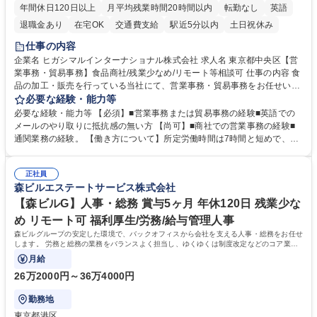
年間休日120日以上
月平均残業時間20時間以内
転勤なし
英語
退職金あり
在宅OK
交通費支給
駅近5分以内
土日祝休み
仕事の内容
企業名 ヒガシマルインターナショナル株式会社 求人名 東京都中央区【営
業事務・貿易事務】食品商社/残業少なめ/リモート等相談可 仕事の内容 食
品の加工・販売を行っている当社にて、営業事務・貿易事務をお任せいた
します。営業社員のサポートポジションとして、受発注から海外工場との
必要な経験・能力等
調整まで幅広く対応し、当社事業の根幹を支えていただきます。 ■受発注
必要な経験・能力等 【必須】■営業事務または貿易事務の経験■英語での
業務、請求書発行 ■海外工場とのスケジュール調整 ■在庫管理 ■輸入書類
メールのやり取りに抵抗感の無い方 【尚可】■商社での営業事務の経験■
の確認・作成 ■配送手配 ■通関業者を通して行う輸出入業全般 ■倉庫との
通関業務の経験。 【働き方について】所定労働時間は7時間と短めで、残
倉入れ調整等 ※ゼネラリストとしてのキャリアアップを目指すことが可能
業も月平均20時間以下です。時差出勤制度や週1日のリモート勤務も相談
です。単に商品を販売するだけでなく原料の仕入れから販売までをトータ
可能で、ワークライフバランスを保ち長期就業しやすい環境です。 【当社
ルプロデュースしているため、商品に関わる全ての業務をサポート頂きま
正社員
の強み】1991年の設立以来、外食産業を中心としたお客様の多様なニー
森ビルエステートサービス株式会社
す。 募集職種 東京都中央区【営業事務・貿易事務】食品商社/残業少なめ/
ズに沿った冷凍水産物等の生産・輸入・販売を一貫して手掛けています。
リモート等相談可
自社工場と海外拠点の強固な連携によるワンストップサービスが最大の強
【森ビルG】人事・総務 賞与5ヶ月 年休120日 残業少な
みです。 学歴・資格 学歴：大学院 大学 語学力：英語 資格：
め リモート可 福利厚生/労務/給与管理人事
森ビルグループの安定した環境で、バックオフィスから会社を支える人事・総務をお任せ
します。 労務と総務の業務をバランスよく担当し、ゆくゆくは制度改定などのコア業務
にも挑戦できる、やりがいある環境です。
月給
26万2000円～36万4000円
勤務地
東京都港区