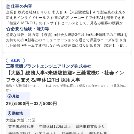
時短勤務あり
経験者歓迎
在宅OK
完全週休2日制
交通費支給
仕事の内容
駅近5分以内
土日祝休み
服装自由
企業名 株式会社ＭＥＮＯＵ 求人名 ★【未経験歓迎】AIで製造業の未来を
変えるインサイドセールス 仕事の内容 ノーコードで検査AIを開発できる
「検査AI MENOU」のインサイドセールスとして、見込み顧客の獲得から
商談機会の創出までを担っていただきます。マーケティングとフィールド
必要な経験・能力等
セールスをつなぐ役割として、 適切なタイミングで顧客とコミュニケーシ
必要な経験・能力等 【必須】■社会人経験3年以上■BtoB領域でのご経験を
ョンを取りながら、受注につながる商談機会の最大化を目指します。 【具
お持ちの方 ■顧客とのコミュニケーションを通じて課題やニーズを引き出
体的な仕事内容】 リードへの電話・メールによるアプローチ/リードナー
した経験 ■チームで連携しながら目標達成に取り組める方 【歓迎】・BtoB
チャリングおよび商談創出/CRMを活用した顧客情報の管理・分析/マーケ
SaaS企業での営業またはインサイドセールス経験 ・製造業向けの営業経
ティング施策と連携したフォローアップ/商談化率向上に向けた改善提案・
験 ・オフライン・オンラインセミナー登壇経験 ・マーケティング施策の
実行/フィールドセールスへの案件連携 募集職種 ★【未経験歓迎】AIで製
正社員
企画・実行経験 ・CRM・リードナーチャリングに関する知見 ・データを
三菱電機プラントエンジニアリング株式会社
造業の未来を変えるインサイドセールス
もとに営業プロセスを改善した経験 学歴・資格 学歴：大学院 大学 高専 短
大 専修学校 高校 語学力： 資格：
【大阪】総務人事<未経験歓迎> 三菱電機G・社会イン
フラを支える/年休127日 採用人事
総務・人事領域を中心に、これまでのご経験に応じて幅広くお任せします。 ＜具体的に
は＞
月給
29万5000円～33万5000円
勤務地
大阪府大阪市北区
業界未経験歓迎
年間休日120日以上
資格取得支援あり
未経験者歓迎
住宅手当あり
時短勤務あり
経験者歓迎