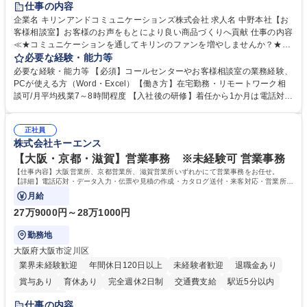
仕事の内容
企業名 キリンアンドコミュニケーションズ株式会社 求人名 中野本社【お
客様相談室】お客様のお声をもとにより良い商品づくりへ貢献 仕事の内容
≪★コミュニケーションを通してキリンのファンを増やしませんか？★≫
お客様のお声をより良い商品づくりに活かしていく上で、窓口となるお客
必要な経験・能力等
様相談室でのお仕事です。 日々お客様からいただくキリングループへのご
必要な経験・能力等 【必須】コールセンターやお客様相談室の業務経験、
意見を、企業活動に活かしています。お客様からの声に迅速かつ誠意をも
PCが使える方（Word・Excel）【働き方】在宅勤務・リモートワーク相
って対応、情報提供するとともにグループ内活動に反映しています。 【具
談可/月平均残業7～8時間程度 【入社後の研修】着任から1か月は電話対応
体的には】電話応対、メール、お手紙対応、ご指摘品調査報告書作成、有
のOJTを中心に実施し、電話対応に慣れた段階でメール・手紙のOJTを実
人チャットボット対応など。 【1日の対応件数】■電話：月間一人当たり
施する予定です。独り立ち以降もしっかりフォローする体制を整えていま
平均100件前後■メール・手紙：同上40件前後 募集職種 中野本社【お客様
正社員
すのでご安心ください。 【当社について】キリングループの広報機能を担
株式会社キーエンス
相談室】お客様のお声をもとにより良い商品づくりへ貢献
う会社として、お客様との出会いを大切にし、磨き上げたホスピタリティ
を込めてコミュニケーションをとりながら広報関連業務を行っておりま
【大阪・京都・滋賀】営業事務 ※未経験可 営業事務
す。 学歴・資格 学歴：大学院 大学 高専 短大 専修学校 高校 語学力： 資
【仕事内容】大阪営業所、京都営業所、滋賀営業所いずれかにて営業事務をお任せ。
格：
【詳細】電話応対・データ入力・伝票や見積の作成・カタログ送付・来客対応・営業所内
で発生する事務業務や業務改善をお任せ。
月給
27万9000円～28万1000円
勤務地
大阪府大阪市淀川区
業界未経験歓迎
年間休日120日以上
未経験者歓迎
退職金あり
賞与あり
育休あり
完全週休2日制
交通費支給
駅近5分以内
土日祝休み
仕事の内容