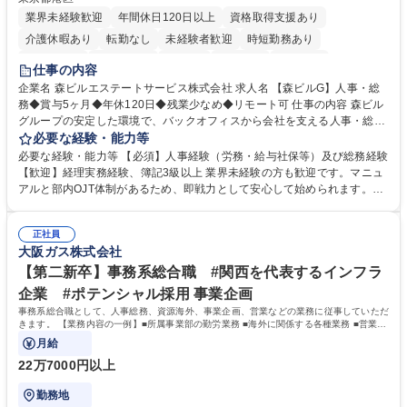
業界未経験歓迎
年間休日120日以上
資格取得支援あり
介護休暇あり
転勤なし
未経験者歓迎
時短勤務あり
経験者歓迎
退職金あり
在宅OK
賞与あり
育休あり
仕事の内容
完全週休2日制
交通費支給
長期歓迎
駅近5分以内
土日祝休み
企業名 森ビルエステートサービス株式会社 求人名 【森ビルG】人事・総
務◆賞与5ヶ月◆年休120日◆残業少なめ◆リモート可 仕事の内容 森ビル
グループの安定した環境で、バックオフィスから会社を支える人事・総務
をお任せします。 労務と総務の業務をバランスよく担当し、ゆくゆくは制
必要な経験・能力等
度改定などのコア業務にも挑戦できる、やりがいある環境です。 ■勤怠管
必要な経験・能力等 【必須】人事経験（労務・給与社保等）及び総務経験
理、給与計算、社会保険手続き、年末調整等の労務管理全般 ■入退社手続
【歓迎】経理実務経験、簿記3級以上 業界未経験の方も歓迎です。マニュ
き、社内規定の改定や人事制度改定などのコア業務 ■社内イベントの企画
アルと部内OJT体制があるため、即戦力として安心して始められます。
運営やその他総務業務全般 ※労務と総務を1：1の割合でお任せ。 入社後
【魅力・やりがい】森ビルGの安定基盤で労務から総務まで幅広く携われ
は部内のOJTを中心に、あなたの経験に合わせて不足している部分はいつ
ます。定型業務に留まらず、社内規定や人事制度の改定など会社のコア業
でも質問・相談できる環境が整っているため、安心して成長できます。 募
正社員
務に挑戦できるため、自身の成長と組織への貢献度をダイレクトに実感で
大阪ガス株式会社
集職種 【森ビルG】人事・総務◆賞与5ヶ月◆年休120日◆残業少なめ◆
きます。 残業少なめ、週1日リモート可など、ワークライフバランスを保
リモート可
ち長期活躍できる環境です。 「これまでの幅広い経験を活かし、長期的な
【第二新卒】事務系総合職 #関西を代表するインフラ
キャリアを築きたい」という前向きな意欲と挑戦を全力で応援します。 学
企業 #ポテンシャル採用 事業企画
歴・資格 学歴：大学院 大学 高専 短大 専修学校 高校 語学力： 資格：日商
事務系総合職として、人事総務、資源海外、事業企画、営業などの業務に従事していただ
簿記検定1級 日商簿記検定2級 日商簿記検定3級
きます。 【業務内容の一例】■所属事業部の勤労業務 ■海外に関係する各種業務 ■営業部
門の企画スタッフ、ルート営業
月給
22万7000円以上
勤務地