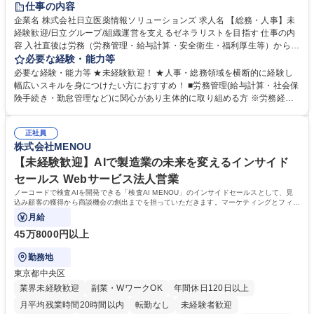
仕事の内容
育休あり
完全週休2日制
交通費支給
土日祝休み
寮・社宅あり
企業名 株式会社日立医薬情報ソリューションズ 求人名 【総務・人事】未
経験歓迎/日立グループ/組織運営を支えるゼネラリストを目指す 仕事の内
容 入社直後は労務（労務管理・給与計算・安全衛生・福利厚生等）からお
任せいたします。将来は総務・採用・教育業務へ守備範囲を広げ、組織運
必要な経験・能力等
営を支えるゼネラリストをめざせます。 ・初期業務：労働時間管理、給与
必要な経験・能力等 ★未経験歓迎！ ★人事・総務領域を横断的に経験し
計算、社会保険対応、福利厚生管理、安全衛生、健康経営推進等をお任せ
幅広いスキルを身につけたい方におすすめ！ ■労務管理(給与計算・社会保
します。ご経験に応じて、休職者管理など、幅広く経験を積んでいただき
険手続き・勤怠管理など)に関心があり主体的に取り組める方 ※労務経験
ます。 ・将来的な広がり：総務・採用・教育・税務対応・経営企画等。
者は早期にご活躍いただけます。 ■チームで仕事を推進できる方■将来は
★メンバーがマンツーマンで丁寧に教えるため、ご経験が浅くても安心！
マネジメント職として活躍したい 【尚可】■人事、労務、採用、教育業務
幅広く経験を積みたい意欲がある方に最適な環境です。 募集職種 【総
正社員
のご経験 ■労務管理（給与計算・社会保険手続き・勤怠管理など）の経験
株式会社MENOU
務・人事】未経験歓迎/日立グループ/組織運営を支えるゼネラリストを目
■衛生管理者の資格をお持ちの方 学歴・資格 学歴：大学院 大学 高専 短大
指す
専修学校 高校 語学力： 資格：
【未経験歓迎】AIで製造業の未来を変えるインサイド
セールス Webサービス法人営業
ノーコードで検査AIを開発できる「検査AI MENOU」のインサイドセールスとして、見
込み顧客の獲得から商談機会の創出までを担っていただきます。マーケティングとフィー
ルドセールスをつなぐ役割として、
月給
45万8000円以上
勤務地
東京都中央区
業界未経験歓迎
副業・WワークOK
年間休日120日以上
月平均残業時間20時間以内
転勤なし
未経験者歓迎