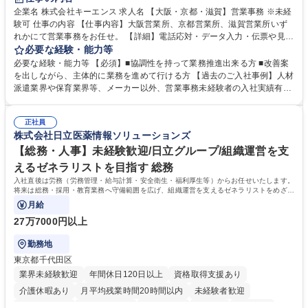
企業名 株式会社キーエンス 求人名 【大阪・京都・滋賀】営業事務 ※未経
験可 仕事の内容 【仕事内容】大阪営業所、京都営業所、滋賀営業所いず
れかにて営業事務をお任せ。 【詳細】電話応対・データ入力・伝票や見積
の作成・カタログ送付・来客対応・営業所内で発生する事務業務や業務改
必要な経験・能力等
善をお任せ。 【教育制度】ご入社後、育成担当とペアになりながらOJTに
必要な経験・能力等 【必須】■協調性を持って業務推進出来る方 ■改善案
て業務を覚えていただくことが可能です。業務システムがきちんと構築さ
を出しながら、主体的に業務を進めて行ける方 【過去のご入社事例】人材
れているため、スムーズに仕事に慣れることができる環境です。また、
派遣業界や保育業界等、メーカー以外、営業事務未経験者の入社実績有
「チームで成果を出す文化」があり、良いやり方を積極的に共有しながら
【当社の事務職について】単なる事務ではなく主体性を発揮したサポート
常に改善を目指す風土のため、安心して業務に取り組んでいただけます。
により、キーエンスの付加価値向上に貢献します。ベースの定型業務に加
募集職種 【大阪・京都・滋賀】営業事務 ※未経験可
正社員
えて、お客様や社員の状況に合わせ、能動的なサポート、改善の動きも期
株式会社日立医薬情報ソリューションズ
待され。組織を支えるスペシャリストとして、チームに貢献し、結果的に
社員から頼られる存在になることができます。平均19:30の退勤以降の業
【総務・人事】未経験歓迎/日立グループ/組織運営を支
務の持ち帰りも禁止されており、メリハリのある働き方となります。 学
えるゼネラリストを目指す 総務
歴・資格 学歴：大学院 大学 高専 短大 語学力： 資格：
入社直後は労務（労務管理・給与計算・安全衛生・福利厚生等）からお任せいたします。
将来は総務・採用・教育業務へ守備範囲を広げ、組織運営を支えるゼネラリストをめざせ
ます。
月給
27万7000円以上
勤務地
東京都千代田区
業界未経験歓迎
年間休日120日以上
資格取得支援あり
介護休暇あり
月平均残業時間20時間以内
未経験者歓迎
住宅手当あり
時短勤務あり
退職金あり
在宅OK
賞与あり