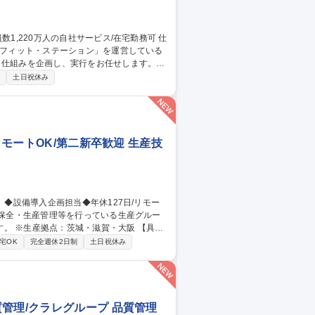
ネフィット・ステーション」を運営している
・仕組みを企画し、実行をお任せします。
画・人員管理の高度化、モニタリング■人事
制
土日祝休み
則等の各人事労務規程の改定、運用管理■人
・リスク対応※ご経験が少ない場合は育成し
お任せ。 募集職種 【人事制
リモートOK/第二新卒歓迎 生産技
※生産拠点：茨城・滋賀・大阪 【具体
省人設備などの検討・紹介・導入／新設備
宅OK
完全週休2日制
土日祝休み
川駅/生産技術】
管理/クラレグループ 品質管理