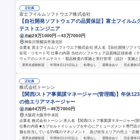
MS(ISO/IEC 22301)関連 ・ITベンダー対応（製品調査・購入・
規ITソリューションの調査、導入検討 ・外注パートナー対応（問題点の整
正社員
種 【東大阪】社内SE（インフラ/セキュリティ）/プライム上場G/社宅
富士フイルムソフトウエア株式会社
【自社開発ソフトウェアの品質保証】富士フイルムグル
テストエンジニア
29万1000円～43万7000円
月給
神奈川県横浜市港北区
企業名 富士フイルムソフトウエア株式会社 求人名 【自社開発ソフトウェアの品質保証】富士フイルムグループ/
在宅・リモート可 仕事の内容 当社のソフトウェア品質検証技術者（テストエンジニア）として、当社開発ソフト
ウェアのシステムテスト・製品検査の実施と実行管理 （設計・実施と
す。 【業務詳細】品質・効率（ex. テスト自動化）の向上や、今後のCloud/AI/IoT/DevOps時代のテスト・品質保
業界未経験歓迎
年間休日120日以上
転勤なし
退職金あり
完全週休2
証に向けて、最新の技術を取り入れることに積極的にチャレンジする人を期待します。 
体の品質保証を担っているのに対し、弊社ではソフトウェア部分の品質保証
【自社開発ソフトウェアの品質保証】富士フイルムグループ/在宅・リ
正社員
株式会社トーシン
【関西/ストア事業課マネージャー(管理職)】年休123日
の他エリアマネージャー
44万円～49万7000円
月給
大阪府大阪市中央区
企業名 株式会社トーシン 求人名 【関西/ストア事業課マネージャー(管理職)】年休123日/「#C-pla」カプセルトイ
仕事の内容 ■カプセルトイショップを中心にアミューズメント専門店
舗を担当しているSV職のマネジメント、及び担当エリアの売上・店舗管理全般をお
マネジメント：SV職の教育、育成、評価 ■人員管理：勤怠管理、採用
業界未経験歓迎
年間休日120日以上
転勤なし
退職金あり
完全週休2