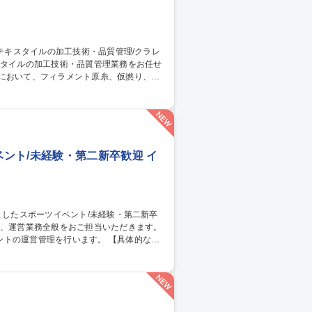
従事。 ■出張：主に国内 3回前後/月。海
トムス等。スポーツ系の生地の生産がメイ
管理/クラレグループ
ント/未経験・第二新卒歓迎 イ
管理を行います。 【具体的な業
ト） ・アルバイトの手配、現場での指示だ
の良い先輩と一緒に仕事をしますので、未経
中心としたスポーツイベント/未経験・第二新卒歓迎