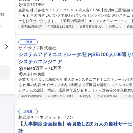
東京都江東区
企業名 株式会社ＮＴＴデータＳＭＳ 求人名 F1-56【豊洲or三鷹/金融システムの運用管理】★26歳以下限定未経験
日制
可★ 仕事の内容 JAバンクで使われているオンライン勘定系システム（金融勘定システム）の運用管理オペレータ
ーをお任せいたします。 【業務内容詳細】 ■マシンオペレーション、監視、インシデント対応 ■システム開発に伴
し
う運用受け入れ推進 ■改善活動、各種報告書作成 【業務の魅力】 IT
業界未経験歓迎
年間休日120日以上
資格取得支援あり
転勤なし
退職
を担当することができます。 募集職種 F1-56【豊洲
正社員
サイボウズ株式会社
システムアドミニストレータ/社内SE/100人100通
システムエンジニア
43万円～71万円
月給
東京都中央区
企業名 サイボウズ株式会社 求人名 ■システムアドミニストレータ/社内SE/100人100通りのマッチングをITで支え
る 仕事の内容 サイボウズ社内で利用するIT機器や情報システムの企画・設計・調達・運用を担っています。情報
システムの設計、構築、運用保守及びセキュリティ対策等の導入提案
【業務内容】■サイボウズの働き方を支えるITシステムの設計/構築/運用保守■
業界未経験歓迎
年間休日120日以上
転勤なし
完全週休2日制
土日祝
用保守■社内用オンプレミスサーバーの設計・運用保守■拠点の構築・
※当社の企業理念を実現するための社内環境づくり、つまり「チームワ
でも、どこでも、誰とでも、最高の仕事ができるITを提供する」をミッションとしていま
正社員
ドミニストレータ/社内SE/100人100通りのマッチングをITで支える
株式会社ベネフィット・ワン
【人事制度企画担当】会員数1,220万人の自社サービ
計