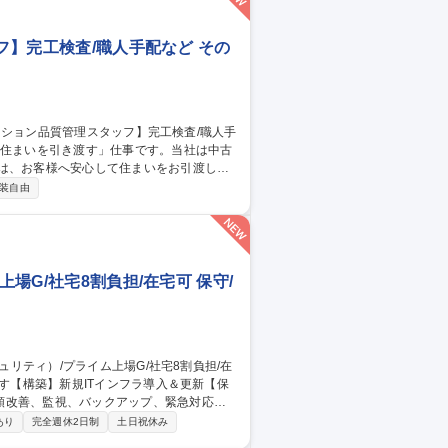
ッフ】完工検査/職人手配など その
のは、お客様へ安心して住まいをお引渡しす
装自由
の品質チェック■是正箇所の確認・写真撮影
■近隣へのご挨拶■キーボックスの回収など
真管理が可能です。 募集職種 【年
配など
場G/社宅8割負担/在宅可 保守/
順改善、監視、バックアップ、緊急対応、
あり
完全週休2日制
土日祝休み
 ・ISMS(ISO/IEC 27001)・BC