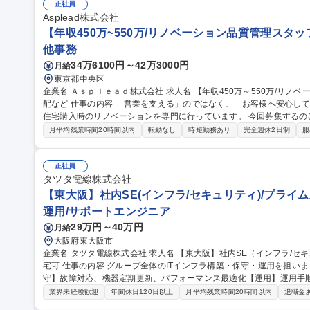
シューイチ全国うまいもの博の運営/全国出張あり
正社員
Asplead株式会社
【年収450万~550万/リノベーション品質管理スタ
他事務
34万6100円～42万3000円
月給
東京都中央区
企業名 Ａｓｐｌｅａｄ株式会社 求人名 【年収450万～550万/リノベーション品質管理スタッフ】完工検査/職人手
配など 仕事の内容 「営業を支える」のではなく、「お客様へ安心して住まいを引き渡す」仕事です。当社は中古
住宅購入時のリノベーションを専門に行っています。 今回募集する
るために 欠かせない品質管理・現場サポートスタッフです。工事がスムーズに進むよう現場を支え、施工品質を
月平均残業時間20時間以内
転勤なし
時短勤務あり
完全週休2日制
服
最後まで守る重要なポジションです。 【具体的には】■完成した工事
■職人への是正依頼■是正工事の日程調整■工事申請書類の作成・提出 
★外回りが中心/社用車で現場を巡回します。iPad支給で現場でも書類作成や写
正社員
収450万～550万/リノベーション品質管理スタッフ】完工検査/職人手
タツタ電線株式会社
【東大阪】社内SE(インフラ/セキュリティ)/プライム上
運用/サポートエンジニア
29万円～40万円
月給
大阪府東大阪市
企業名 タツタ電線株式会社 求人名 【東大阪】社内SE（インフラ/セキュリティ）/プライム上場G/社宅8割負担/在
宅可 仕事の内容 グループ全体のITインフラ構築・保守・運用を担います【構築】新規ITインフラ導入＆更新【保
守】故障対応、機器定期更新、パフォーマンス最適化【運用】運用手
ヘルプデスク 一般的なシステム開発は対応せず、主にサーバ、セキュリティ、ネットワーク、IT端末管理をお願
業界未経験歓迎
年間休日120日以上
月平均残業時間20時間以内
退職金
いします。 ・情報セキュリティ対応（サイバー攻撃への対策、インシデント対応）