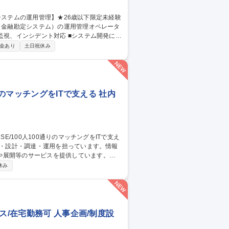
ILに基づいた大規模金融システムの運用業務
金あり
土日祝休み
or三鷹/金融システムの運用管理】★26歳以下限定未経験可★
りのマッチングをITで支える 社内
や展開等のサービスを提供しています。
社内用IaaS/SaaS/Idpの設計/構築/運
休み
増床に伴うIT設備の設計、構築、運用保守
ークあふれる“会社”を創る」ために「いつ
す 募集職種 ■システムア
ス/在宅勤務可 人事企画/制度設