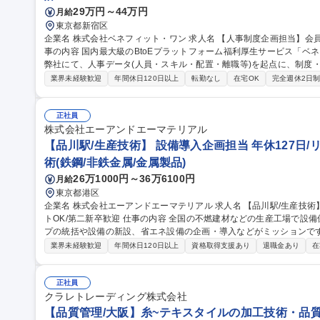
29万円～44万円
月給
東京都新宿区
企業名 株式会社ベネフィット・ワン 求人名 【人事制度企画担当】会員数1,220万人の自社サービス/在宅勤務可 仕
事の内容 国内最大級のBtoEプラットフォーム福利厚生サービス「ベ
弊社にて、人事データ(人員・スキル・配置・離職等)を起点に、制度
【詳細】■人事制度(等級・評価・報酬等)の企画・改定・運用■要員計
業界未経験歓迎
年間休日120日以上
転勤なし
在宅OK
完全週休2日
データの集約・可視化を起点としたデータドリブンHRの推進■就業規
事発令・データ管理■人事システム運用改善■雇用契約管理■労務相談
ていきますのでご安心ください※経験に応じ給与や勤怠、福利厚生制度の運用実務も
正社員
度企画担当】会員数1,220万人の自社サービス/在宅勤務可
株式会社エーアンドエーマテリアル
【品川駅/生産技術】 設備導入企画担当 年休127日/
術(鉄鋼/非鉄金属/金属製品)
26万1000円～36万6100円
月給
東京都港区
企業名 株式会社エーアンドエーマテリアル 求人名 【品川駅/生産技術】◆設備導入企画担当◆年休127日/リモー
トOK/第二新卒歓迎 仕事の内容 全国の不燃建材などの生産工場で設備保全・生産管理等を行っている生産グルー
プの統括や設備の新設、省エネ設備の企画・導入などがミッションです。 
的には】工事や設備リニューアルの審査・稟議対応／新しい省エネ・
業界未経験歓迎
年間休日120日以上
資格取得支援あり
退職金あり
在
の全国展開業務 【入社後】まずは工場の状況把握、設備確認、G会社の担当者との連携をしやすくするために先
輩に同行し、全国の工場を訪問します。 ＜業務の変更範囲：当社の定める業務＞ 募集職種 【品
◆設備導入企画担当◆年休127日/リモートOK/第二新卒歓迎
正社員
クラレトレーディング株式会社
【品質管理/大阪】糸~テキスタイルの加工技術・品質