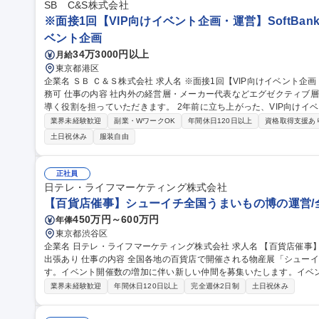
サポート/BPO管理】オンライントレカ/エンタメ/急成長中★
SB C&S株式会社
※面接1回【VIP向けイベント企画・運営】SoftBan
ベント企画
34万3000円以上
月給
東京都港区
企業名 ＳＢ Ｃ＆Ｓ株式会社 求人名 ※面接1回【VIP向けイベント企画・運営】SoftBankグループ/週3日の在宅勤
務可 仕事の内容 社内外の経営層・メーカー代表などエグゼクティブ層に向けたイベントを企画・運営し、成功に
導く役割を担っていただきます。 2年前に立ち上がった、VIP向けイベントを専門に行う部隊でのポジションで
す。イベント開催回数も年々増加傾向にあり、より多くの方々に感動
業界未経験歓迎
副業・WワークOK
年間休日120日以上
資格取得支援あ
けた採用となります。 【詳細】社内外の各種イベントの企画・運営サ
土日祝休み
服装自由
当日の運営・調整、関係各所とのコミュニケーション等 募集職種 ※面接1回【VIP向けイベント企画・運営】Soft
Bankグループ/週3日の在宅勤務可
正社員
日テレ・ライフマーケティング株式会社
【百貨店催事】シューイチ全国うまいもの博の運営/
450万円～600万円
年俸
東京都渋谷区
企業名 日テレ・ライフマーケティング株式会社 求人名 【百貨店催事】シューイチ全国うまいもの博の運営/全国
出張あり 仕事の内容 全国各地の百貨店で開催される物産展「シューイチ全国うまいもの博」を担当いただきま
す。イベント開催数の増加に伴い新しい仲間を募集いたします。イベ
わっていただきます ■「シューイチ全国うまいもの博」の運営 ※メイン業務 1.イベントへの出店社誘致および管
業界未経験歓迎
年間休日120日以上
完全週休2日制
土日祝休み
理業務 2.イベントスペースの運営会社等に対する実務交渉及びイベン
ント実施場所での運営サポート業務 ※宿泊を伴う国内出張があります。 ■出店運営事務 募