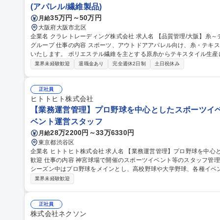
(アパレル/繊維製品)
35万円～50万円
月給
大阪府大阪市北区
企業名 クラレトレーディング株式会社 求人名 【品質管理/大阪】糸～テキスタイルの加工技術・品質管理/クラレ
グループ 仕事の内容 スポーツ、アウトドアアパレル向け、糸・テキスタイルの加工技術・品質管理業務をお任せ
いたします。 ポリエステル繊維を主とする原糸からテキスタイル生産において、フィラメント原糸、仮撚り、紡
績、織、編、染などの協力外注工場と連携し、加工技術対応や品質管理に
業界未経験歓迎
退職金あり
完全週休2日制
土日祝休み
外も可能性はあり。 ■アイテム：Tシャツ、インナーやアウター、ボ
ン。 募集職種 【品質管理/大阪】糸～テキスタイルの加工技術・品質
正社員
ヒトトヒト株式会社
【業務運営管理】プロ野球を中心としたスポーツイベ
ベント運営スタッフ
28万2200円～33万6330円
月給
東京都渋谷区
企業名 ヒトトヒト株式会社 求人名 【業務運営管理】プロ野球を中心としたスポーツイベント/未経験・第二新卒
歓迎 仕事の内容 神宮球場で開催のスポーツイベント等のスタッフ管理、運営業務全般をおご担当いただきます。
シーズン中はプロ野球をメインとし、高校野球や大学野球、各種イベントの運営
務】 ・各担当エリアのマネジメント（スタッフ・整備・物販・イベン
業界未経験歓迎
し ・アルバイトスタッフでの対応が難しい案件の2次対応 ★面倒見
験の方も安心です！ 募集職種 【業務運営管理】プロ野球を
正社員
株式会社ネクソン