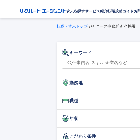
求人を探す
サービス紹介
転職成功ガイド
お
転職・求人トップ
/
ジャニーズ事務所 新卒採用
キーワード
勤務地
職種
年収
こだわり条件