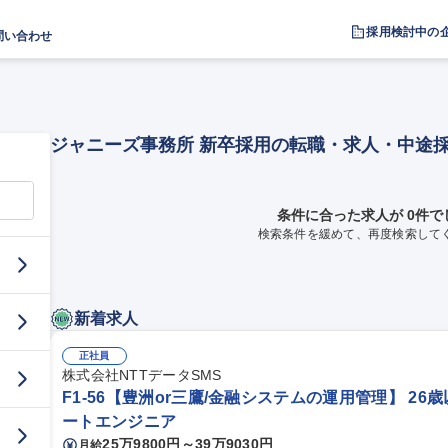
採用検討中の
問い合わせ
ジャニーズ事務所 新卒採用の転職・求人・中途
条件に合った求人が 0件で
検索条件を緩めて、再度検索して
新着求人
正社員
株式会社NTTデータSMS
F1-56【豊洲or三鷹/金融システムの運用管理】 26
ートエンジニア
25万9800円～39万9030円
月給