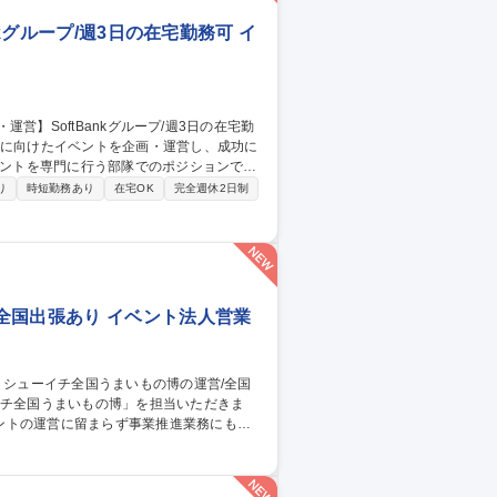
kグループ/週3日の在宅勤務可 イ
と体験を届けるため、組織体制の強化に向
り
時短勤務あり
在宅OK
完全週休2日制
ポート、VIPイベントの進行管理、イベント
全国出張あり イベント法人営業
ントの運営に留まらず事業推進業務にも携
ト実施の機会を獲得するための業務 3.イベ
集職種 【百貨店催事】