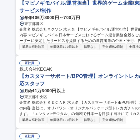
【マビノギモバイル/運営担当】世界的ゲーム企業/東
サービス/制作
406万8000円～700万円
年俸
東京都港区
企業名 株式会社ネクソン 求人名 【マビノギモバイル/運営担当】世界的ゲーム企業/東証プライム市場上場 仕事の
内容 マビノギモバイル日本サービスにおけるゲーム運営業務全般を
ーザーに安定したサービスを提供するための運営施策の企画・実行、
営 など、Liveサービス運営に関わる幅広い業務をご担当いただきます。 また、ゲーム内イベントと連動したSNS
業界未経験歓迎
年間休日120日以上
転勤なし
完全週休2日制
土日祝
施策やユーザーコミュニケーションの企画・運営を通じて、ユーザー
向上を推進していただきます。 募集職種 【マビノギモバイル/運営担当】世界的ゲーム企業/東証プライム市場上
場
正社員
株式会社KECAK
【カスタマーサポート/BPO管理】オンライントレカ/
応スタッフ
41万6000円以上
月給
東京都中央区
企業名 株式会社ＫＥＣＡＫ 求人名 【カスタマーサポート/BPO管理】オンライントレカ/エンタメ/急成長中★ 仕事
の内容 当社は、オリパワン（オリジナルパッケージ型トレカガチャ
ます。「エンタメ×デジタル」の領域で日本一を目指す当社にて《カス
社内CSチームの一員としてBPO（外部委託先）の管理・育成をご担
業界未経験歓迎
年間休日120日以上
転勤なし
完全週休2日制
ス品質向上を担います。 【具体的には】■BPO先との定期連携・情報
新 ■対応品質モニタリング・SLA/KPI管理 ■トレーニング実施・フ
の仕組み化に挑戦でき、ユーザーの熱量を直に感じながら体験価値向上に貢献できます。
正社員