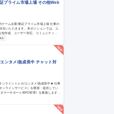
証プライム市場上場 その他Web
ご担当いただきます。本ポジションでは、ユ
告知作成、ユーザー対応、コミュニティ運
休み
との継続的な関係構築およびサービス品質
エンタメ/急成長中 チャット対
のオンラインサービス）を開発・提供してい
タマーサポート/BPO管理》を募集します！
当。品質管理や教育、社内連携を通じサービ
同期 ■業務マニュアル・対応フロー共有・更
ィードバック 【仕事の魅力】急成長組織でCS
 募集職種 【カスタマー