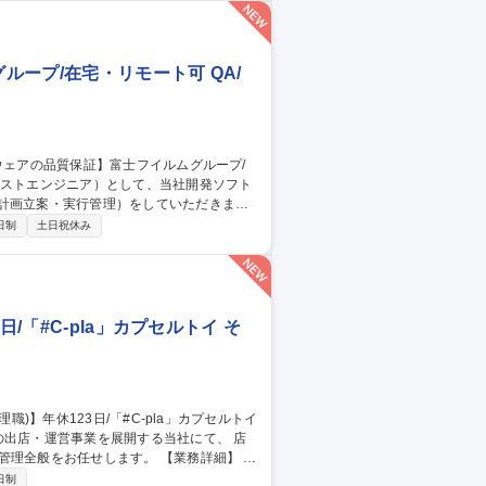
納品対応、営業・技術担当とのやりとり等） ・新
理と説明、成果物のレビュー） 募集職
8割負担/在宅可
ープ/在宅・リモート可 QA/
計画立案・実行管理）をしていただきま
日制
土日祝休み
※富士フイルムが製品全
の責任を担っています。 募集職種
モート可
/「#C-pla」カプセルトイ そ
の出店・運営事業を展開する当社にて、 店
任せします。 【業務詳細】 ■
面接など ■店舗及び担当エリアの収益管理
日制