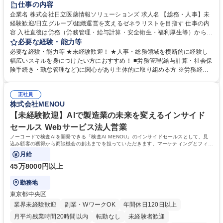
仕事の内容
育休あり
完全週休2日制
交通費支給
土日祝休み
寮・社宅あり
企業名 株式会社日立医薬情報ソリューションズ 求人名 【総務・人事】未
経験歓迎/日立グループ/組織運営を支えるゼネラリストを目指す 仕事の内
容 入社直後は労務（労務管理・給与計算・安全衛生・福利厚生等）からお
任せいたします。将来は総務・採用・教育業務へ守備範囲を広げ、組織運
必要な経験・能力等
営を支えるゼネラリストをめざせます。 ・初期業務：労働時間管理、給与
必要な経験・能力等 ★未経験歓迎！ ★人事・総務領域を横断的に経験し
計算、社会保険対応、福利厚生管理、安全衛生、健康経営推進等をお任せ
幅広いスキルを身につけたい方におすすめ！ ■労務管理(給与計算・社会保
します。ご経験に応じて、休職者管理など、幅広く経験を積んでいただき
険手続き・勤怠管理など)に関心があり主体的に取り組める方 ※労務経験
ます。 ・将来的な広がり：総務・採用・教育・税務対応・経営企画等。
者は早期にご活躍いただけます。 ■チームで仕事を推進できる方■将来は
★メンバーがマンツーマンで丁寧に教えるため、ご経験が浅くても安心！
マネジメント職として活躍したい 【尚可】■人事、労務、採用、教育業務
幅広く経験を積みたい意欲がある方に最適な環境です。 募集職種 【総
正社員
のご経験 ■労務管理（給与計算・社会保険手続き・勤怠管理など）の経験
株式会社MENOU
務・人事】未経験歓迎/日立グループ/組織運営を支えるゼネラリストを目
■衛生管理者の資格をお持ちの方 学歴・資格 学歴：大学院 大学 高専 短大
指す
専修学校 高校 語学力： 資格：
【未経験歓迎】AIで製造業の未来を変えるインサイド
セールス Webサービス法人営業
ノーコードで検査AIを開発できる「検査AI MENOU」のインサイドセールスとして、見
込み顧客の獲得から商談機会の創出までを担っていただきます。マーケティングとフィー
ルドセールスをつなぐ役割として、
月給
45万8000円以上
勤務地
東京都中央区
業界未経験歓迎
副業・WワークOK
年間休日120日以上
月平均残業時間20時間以内
転勤なし
未経験者歓迎