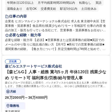
年間休日120日以上
月平均残業時間20時間以内
転勤なし
英語
退職金あり
在宅OK
交通費支給
駅近5分以内
土日祝休み
仕事の内容
企業名 ヒガシマルインターナショナル株式会社 求人名 東京都中央区【営
業事務・貿易事務】食品商社/残業少なめ/リモート等相談可 仕事の内容 食
品の加工・販売を行っている当社にて、営業事務・貿易事務をお任せいた
します。営業社員のサポートポジションとして、受発注から海外工場との
必要な経験・能力等
調整まで幅広く対応し、当社事業の根幹を支えていただきます。 ■受発注
必要な経験・能力等 【必須】■営業事務または貿易事務の経験■英語での
業務、請求書発行 ■海外工場とのスケジュール調整 ■在庫管理 ■輸入書類
メールのやり取りに抵抗感の無い方 【尚可】■商社での営業事務の経験■
の確認・作成 ■配送手配 ■通関業者を通して行う輸出入業全般 ■倉庫との
通関業務の経験。 【働き方について】所定労働時間は7時間と短めで、残
倉入れ調整等 ※ゼネラリストとしてのキャリアアップを目指すことが可能
業も月平均20時間以下です。時差出勤制度や週1日のリモート勤務も相談
です。単に商品を販売するだけでなく原料の仕入れから販売までをトータ
可能で、ワークライフバランスを保ち長期就業しやすい環境です。 【当社
ルプロデュースしているため、商品に関わる全ての業務をサポート頂きま
正社員
の強み】1991年の設立以来、外食産業を中心としたお客様の多様なニー
森ビルエステートサービス株式会社
す。 募集職種 東京都中央区【営業事務・貿易事務】食品商社/残業少なめ/
ズに沿った冷凍水産物等の生産・輸入・販売を一貫して手掛けています。
リモート等相談可
自社工場と海外拠点の強固な連携によるワンストップサービスが最大の強
【森ビルG】人事・総務 賞与5ヶ月 年休120日 残業少な
みです。 学歴・資格 学歴：大学院 大学 語学力：英語 資格：
め リモート可 福利厚生/労務/給与管理人事
森ビルグループの安定した環境で、バックオフィスから会社を支える人事・総務をお任せ
します。 労務と総務の業務をバランスよく担当し、ゆくゆくは制度改定などのコア業務
にも挑戦できる、やりがいある環境です。
月給
26万2000円～36万4000円
勤務地
東京都港区