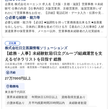
企業名 株式会社キーエンス 求人名 【大阪・京都・滋賀】営業事務 ※未経
験可 仕事の内容 【仕事内容】大阪営業所、京都営業所、滋賀営業所いず
れかにて営業事務をお任せ。 【詳細】電話応対・データ入力・伝票や見積
の作成・カタログ送付・来客対応・営業所内で発生する事務業務や業務改
必要な経験・能力等
善をお任せ。 【教育制度】ご入社後、育成担当とペアになりながらOJTに
必要な経験・能力等 【必須】■協調性を持って業務推進出来る方 ■改善案
て業務を覚えていただくことが可能です。業務システムがきちんと構築さ
を出しながら、主体的に業務を進めて行ける方 【過去のご入社事例】人材
れているため、スムーズに仕事に慣れることができる環境です。また、
派遣業界や保育業界等、メーカー以外、営業事務未経験者の入社実績有
「チームで成果を出す文化」があり、良いやり方を積極的に共有しながら
【当社の事務職について】単なる事務ではなく主体性を発揮したサポート
常に改善を目指す風土のため、安心して業務に取り組んでいただけます。
により、キーエンスの付加価値向上に貢献します。ベースの定型業務に加
募集職種 【大阪・京都・滋賀】営業事務 ※未経験可
正社員
えて、お客様や社員の状況に合わせ、能動的なサポート、改善の動きも期
株式会社日立医薬情報ソリューションズ
待され。組織を支えるスペシャリストとして、チームに貢献し、結果的に
社員から頼られる存在になることができます。平均19:30の退勤以降の業
【総務・人事】未経験歓迎/日立グループ/組織運営を支
務の持ち帰りも禁止されており、メリハリのある働き方となります。 学
えるゼネラリストを目指す 総務
歴・資格 学歴：大学院 大学 高専 短大 語学力： 資格：
入社直後は労務（労務管理・給与計算・安全衛生・福利厚生等）からお任せいたします。
将来は総務・採用・教育業務へ守備範囲を広げ、組織運営を支えるゼネラリストをめざせ
ます。
月給
27万7000円以上
勤務地
東京都千代田区
業界未経験歓迎
年間休日120日以上
資格取得支援あり
介護休暇あり
月平均残業時間20時間以内
未経験者歓迎
住宅手当あり
時短勤務あり
退職金あり
在宅OK
賞与あり