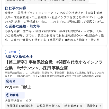
退職金あり
在宅OK
賞与あり
完全週休2日制
交通費支給
仕事の内容
駅近5分以内
土日祝休み
服装自由
寮・社宅あり
食事補助あり
企業名 三菱電機プラントエンジニアリング株式会社 求人名 【大阪】総務
人事＜未経験歓迎＞◇三菱電機G・社会インフラを支える/年休127日 仕事
の内容 総務・人事領域を中心に、これまでのご経験に応じて幅広くお任せ
します。 ＜具体的には＞ ・総務/人事労務（給与・社保・勤怠管理など）
必要な経験・能力等
・採用・教育研修 ・福利厚生運用 など ※基本的には事務所勤務ですが、
必要な経験・能力等 ＜職種未経験歓迎・業界未経験歓迎＞ ～総務、人事
採用や教育等の業務内容により、関西圏以外への日帰り・宿泊を伴う国内
のご経験が無い方でも、意欲のある方であれば未経験OK～ ■歓迎条件：総
出張もございます。 ※担当業務を持ちつつ、お互いに助け合いながら、総
務、人事のご経験をお持ちの方（業界不問） ■求める人物像：・社内外の
務部という組織として協力しながら進める体制です。 募集職種 【大阪】
関係各部門との調整を率先して行い、業務を円滑に遂行できる協調性やコ
総務人事＜未経験歓迎＞◇三菱電機G・社会インフラを支える/年休127日
ミュニケーション能力を持っている方 ・人事総務領域に興味がありゼネラ
正社員
リスト志向をお持ちの方 学歴・資格 学歴：大学院 大学 語学力： 資格：
大阪ガス株式会社
【第二新卒】事務系総合職 #関西を代表するインフラ
企業 #ポテンシャル採用 事業企画
事務系総合職として、人事総務、資源海外、事業企画、営業などの業務に従事していただ
きます。 【業務内容の一例】■所属事業部の勤労業務 ■海外に関係する各種業務 ■営業部
門の企画スタッフ、ルート営業
月給
22万7000円以上
勤務地
大阪府大阪市中央区
年間休日120日以上
資格取得支援あり
時短勤務あり
退職金あり