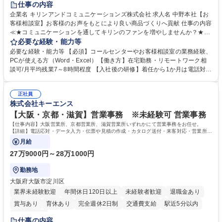
仕事の内容
企業名 キリンアンドコミュニケーションズ株式会社 求人名 中野本社【お
客様相談室】お客様のお声をもとにより良い商品づくりへ貢献 仕事の内容
≪★コミュニケーションを通してキリンのファンを増やしませんか？★≫
お客様のお声をより良い商品づくりに活かしていく上で、窓口となるお客
必要な経験・能力等
様相談室でのお仕事です。 日々お客様からいただくキリングループへのご
必要な経験・能力等 【必須】コールセンターやお客様相談室の業務経験、
意見を、企業活動に活かしています。お客様からの声に迅速かつ誠意をも
PCが使える方（Word・Excel）【働き方】在宅勤務・リモートワーク相
って対応、情報提供するとともにグループ内活動に反映しています。 【具
談可/月平均残業7～8時間程度 【入社後の研修】着任から1か月は電話対応
体的には】電話応対、メール、お手紙対応、ご指摘品調査報告書作成、有
のOJTを中心に実施し、電話対応に慣れた段階でメール・手紙のOJTを実
人チャットボット対応など。 【1日の対応件数】■電話：月間一人当たり
施する予定です。独り立ち以降もしっかりフォローする体制を整えていま
平均100件前後■メール・手紙：同上40件前後 募集職種 中野本社【お客様
正社員
すのでご安心ください。 【当社について】キリングループの広報機能を担
株式会社キーエンス
相談室】お客様のお声をもとにより良い商品づくりへ貢献
う会社として、お客様との出会いを大切にし、磨き上げたホスピタリティ
を込めてコミュニケーションをとりながら広報関連業務を行っておりま
【大阪・京都・滋賀】営業事務 ※未経験可 営業事務
す。 学歴・資格 学歴：大学院 大学 高専 短大 専修学校 高校 語学力： 資
【仕事内容】大阪営業所、京都営業所、滋賀営業所いずれかにて営業事務をお任せ。
格：
【詳細】電話応対・データ入力・伝票や見積の作成・カタログ送付・来客対応・営業所内
で発生する事務業務や業務改善をお任せ。
月給
27万9000円～28万1000円
勤務地
大阪府大阪市淀川区
業界未経験歓迎
年間休日120日以上
未経験者歓迎
退職金あり
賞与あり
育休あり
完全週休2日制
交通費支給
駅近5分以内
土日祝休み
仕事の内容