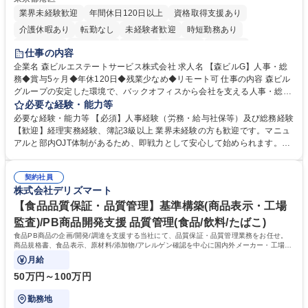
業界未経験歓迎
年間休日120日以上
資格取得支援あり
介護休暇あり
転勤なし
未経験者歓迎
時短勤務あり
経験者歓迎
退職金あり
在宅OK
賞与あり
育休あり
仕事の内容
完全週休2日制
交通費支給
長期歓迎
駅近5分以内
土日祝休み
企業名 森ビルエステートサービス株式会社 求人名 【森ビルG】人事・総
務◆賞与5ヶ月◆年休120日◆残業少なめ◆リモート可 仕事の内容 森ビル
グループの安定した環境で、バックオフィスから会社を支える人事・総務
をお任せします。 労務と総務の業務をバランスよく担当し、ゆくゆくは制
必要な経験・能力等
度改定などのコア業務にも挑戦できる、やりがいある環境です。 ■勤怠管
必要な経験・能力等 【必須】人事経験（労務・給与社保等）及び総務経験
理、給与計算、社会保険手続き、年末調整等の労務管理全般 ■入退社手続
【歓迎】経理実務経験、簿記3級以上 業界未経験の方も歓迎です。マニュ
き、社内規定の改定や人事制度改定などのコア業務 ■社内イベントの企画
アルと部内OJT体制があるため、即戦力として安心して始められます。
運営やその他総務業務全般 ※労務と総務を1：1の割合でお任せ。 入社後
【魅力・やりがい】森ビルGの安定基盤で労務から総務まで幅広く携われ
は部内のOJTを中心に、あなたの経験に合わせて不足している部分はいつ
ます。定型業務に留まらず、社内規定や人事制度の改定など会社のコア業
でも質問・相談できる環境が整っているため、安心して成長できます。 募
契約社員
務に挑戦できるため、自身の成長と組織への貢献度をダイレクトに実感で
株式会社デリズマート
集職種 【森ビルG】人事・総務◆賞与5ヶ月◆年休120日◆残業少なめ◆
きます。 残業少なめ、週1日リモート可など、ワークライフバランスを保
リモート可
ち長期活躍できる環境です。 「これまでの幅広い経験を活かし、長期的な
【食品品質保証・品質管理】基準構築(商品表示・工場
キャリアを築きたい」という前向きな意欲と挑戦を全力で応援します。 学
監査)/PB商品開発支援 品質管理(食品/飲料/たばこ)
歴・資格 学歴：大学院 大学 高専 短大 専修学校 高校 語学力： 資格：日商
食品PB商品の企画/開発/調達を支援する当社にて、品質保証・品質管理業務をお任せ。
簿記検定1級 日商簿記検定2級 日商簿記検定3級
商品規格書、食品表示、原材料/添加物/アレルゲン確認を中心に国内外メーカー・工場の
品質基準整備から発売後対応まで担います。
月給
50万円～100万円
勤務地