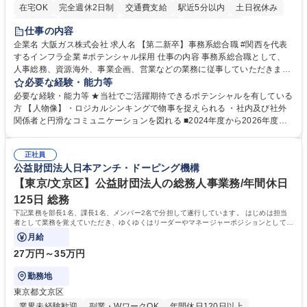
在宅OK
完全週休2日制
交通費支給
駅近5分以内
土日祝休み
服装自由
第二新卒歓迎
寮・社宅あり
食事補助あり
仕事の内容
企業名 大阪ガス株式会社 求人名 【第二新卒】事務系総合職 #関西を代表
するインフラ企業 #ポテンシャル採用 仕事の内容 事務系総合職として、
人事総務、資源海外、事業企画、営業などの業務に従事していただきま
す。 【業務内容の一例】■所属事業部の勤労業務 ■海外に関係する各種業
必要な経験・能力等
務 ■営業部門の企画スタッフ、ルート営業 【キャリアパス】入社後の配属
必要な経験・能力等 ★当社でご活躍期待できるポテンシャルを有している
ポジションで一定期間ご活躍頂いた後、本人の適性及び将来のキャリアを
方 【人物像】・ロジカルシンキングで物事を捉えられる ・社内及び社外
鑑みてジョブローテーションを行います。 【育成】OJTでの現場育成や研
関係者と円滑なコミュニケーションを図れる ■2024年度から2026年度ま
修カリキュラムを通じて、Daigasグループの業務で必要となる知識につい
での3ヵ年を対象とする「Daigasグループ中期経営計画2026」を策定しま
て学んでいただきます。 募集職種 【第二新卒】事務系総合職 #関西を代
した。https://www.osakagas.co.jp/company/press/pr2024/1777576_564
表するインフラ企業 #ポテンシャル採用
正社員
72.html ■エネルギーセキュリティの不安定化や気候変動による自然災害の
公益財団法人日本アンチ・ドーピング機構
甚大化など、これまで以上に社会課題解決の重要性が高まっています。
「未来の日常」の創造に向けて持続可能な社会の実現に貢献してまいりま
【東京/文京区】公益財団法人の総務人事業務/年間休日
す。 学歴・資格 学歴：大学院 大学 語学力： 資格：
125日 総務
下記業務を部長1名、課長1名、メンバー2名で分担して遂行しています。 はじめは担当
者として業務を覚えていただき、ゆくゆくはリーダーやマネージャーポジションとして活
躍いただくことを期待しています。
月給
27万円～35万円
勤務地
東京都文京区
業界未経験歓迎
副業・WワークOK
年間休日120日以上