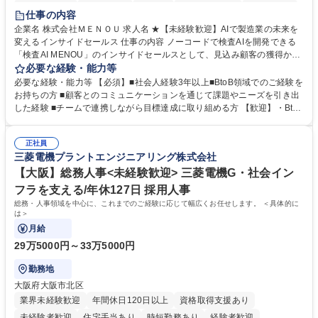
時短勤務あり
経験者歓迎
在宅OK
完全週休2日制
交通費支給
仕事の内容
駅近5分以内
土日祝休み
服装自由
企業名 株式会社ＭＥＮＯＵ 求人名 ★【未経験歓迎】AIで製造業の未来を
変えるインサイドセールス 仕事の内容 ノーコードで検査AIを開発できる
「検査AI MENOU」のインサイドセールスとして、見込み顧客の獲得から
商談機会の創出までを担っていただきます。マーケティングとフィールド
必要な経験・能力等
セールスをつなぐ役割として、 適切なタイミングで顧客とコミュニケーシ
必要な経験・能力等 【必須】■社会人経験3年以上■BtoB領域でのご経験を
ョンを取りながら、受注につながる商談機会の最大化を目指します。 【具
お持ちの方 ■顧客とのコミュニケーションを通じて課題やニーズを引き出
体的な仕事内容】 リードへの電話・メールによるアプローチ/リードナー
した経験 ■チームで連携しながら目標達成に取り組める方 【歓迎】・BtoB
チャリングおよび商談創出/CRMを活用した顧客情報の管理・分析/マーケ
SaaS企業での営業またはインサイドセールス経験 ・製造業向けの営業経
ティング施策と連携したフォローアップ/商談化率向上に向けた改善提案・
験 ・オフライン・オンラインセミナー登壇経験 ・マーケティング施策の
実行/フィールドセールスへの案件連携 募集職種 ★【未経験歓迎】AIで製
正社員
企画・実行経験 ・CRM・リードナーチャリングに関する知見 ・データを
三菱電機プラントエンジニアリング株式会社
造業の未来を変えるインサイドセールス
もとに営業プロセスを改善した経験 学歴・資格 学歴：大学院 大学 高専 短
大 専修学校 高校 語学力： 資格：
【大阪】総務人事<未経験歓迎> 三菱電機G・社会イン
フラを支える/年休127日 採用人事
総務・人事領域を中心に、これまでのご経験に応じて幅広くお任せします。 ＜具体的に
は＞
月給
29万5000円～33万5000円
勤務地
大阪府大阪市北区
業界未経験歓迎
年間休日120日以上
資格取得支援あり
未経験者歓迎
住宅手当あり
時短勤務あり
経験者歓迎