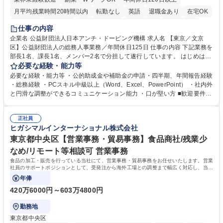
月平均残業時間20時間以内
転勤なし
英語
退職金あり
在宅OK
賞与あり
育休あり
完全週休2日制
交通費支給
土日祝休み
仕事の内容
食事補助あり
企業名 公益財団法人日本アンチ・ドーピング機構 求人名 【東京／文京
区】公益財団法人の総務人事業務／年間休日125日 仕事の内容 下記業務を
部長1名、課長1名、メンバー2名で分担して遂行しています。 はじめは担
当者として業務を覚えていただき、ゆくゆくはリーダーやマネージャーポ
必要な経験・能力等
ジションとして活躍いただくことを期待しています。 【総務・人事グルー
必要な経験・能力等 ・公的助成金や補助金の申請・四半期、年間報告経験
プの業務内容】 ・人事制度関連 ・採用活動 ・教育研修の企画、実行 ・勤
・総務経験 ・PCスキル中級以上（Word、Excel、PowerPoint） ・社内外
怠管理 ・官公庁への各種提出 ・法定の会議運営（評議員会、理事会） ・
と円滑な調整ができるコミュニケーション能力 ・口が堅い方 ■歓迎要件
コンプライアンス ・内部規程やルールの管理、整備、文書管理 ・契約関
・採用業務経験 ・英語に抵抗がない方 ・営業経験 学歴・資格 学歴：大学
連 ・衛生管理 ・防災関連・公的助成金の管理・オフィス、ファシリティ
院 大学 高専 短大 専修学校 高校 語学力： 資格：
管理 ・福利厚生関連 ・職員からの問合せ、相談対応 ・その他日常の総務
正社員
ヒガシマルインターナショナル株式会社
業務全般 募集職種 【東京／文京区】公益財団法人の総務人事業務／年間
休日125日
東京都中央区【営業事務・貿易事務】食品商社/残業少
なめ/リモート等相談可 営業事務
食品の加工・販売を行っている当社にて、営業事務・貿易事務をお任せいたします。営業
社員のサポートポジションとして、受発注から海外工場との調整まで幅広く対応し、当社
事業の根幹を支えていただきます。
年俸
420万6000円～603万4800円
勤務地
東京都中央区