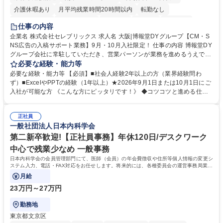
介護休暇あり
月平均残業時間20時間以内
転勤なし
未経験者歓迎
時短勤務あり
研修あり
在宅OK
育休あり
仕事の内容
完全週休2日制
交通費支給
駅近5分以内
企業名 株式会社セレブリックス 求人名 大阪|博報堂DYグループ【CM・S
NS広告の入稿サポート業務】9月・10月入社限定！ 仕事の内容 博報堂DY
グループ会社に常駐していただき、営業パーソンが業務を進めるうえで発
生する業務を幅広くサポートとしてテレビCMやSNS広告の入稿サポー
必要な経験・能力等
ト、進行管理等 部内アシスタントとしての業務をお任せします。 ◆得意
必要な経験・能力等 【必須】■社会人経験2年以上の方（業界経験問わ
先との定例資料作成 ◆競合調査 ◆広告出稿の進行管理、確認 ◆広告出稿
ず）■ExcelやPPTの経験（1年以上）★2026年9月1日または10月1日にご
後のデータ抽出と効果測定、資料作成 ◆TVCM放送枠の情報管理、不備確
入社が可能な方 《こんな方にピッタリです！》 ◆コツコツと進める仕事
認 ◆TV視聴率データ抽出、資料作成 ◆SNS広告(InstagramやFacebook
が好きな方 ◆チームで協力しながらやりがいのある仕事がしたい方 ◆コ
等)の入稿サポート ◆常駐先への活動履歴の報告 ◆得意先とのビジネスメ
ミュニケーションを取りながら仕事をするのが得意な方 ◆業務を通してキ
ール対応 ◆常駐先に向けた事業拡大の提案 など 募集職種 大阪|博報堂DY
正社員
ャリア・スキルUPを目指したい方 学歴・資格 学歴：大学院 大学 高専 短
一般社団法人日本内科学会
グループ【CM・SNS広告の入稿サポート業務】9月・10月入社限定！
大 専修学校 高校 語学力： 資格：
第二新卒歓迎!【正社員事務】年休120日/デスクワーク
中心で残業少なめ 一般事務
日本内科学会の会員管理部門にて、医師（会員）の年会費徴収や住所等個人情報の変更シ
ステム入力、電話・FAX対応をお任せします。将来的には、各種委員会の運営事務局業務
などにも幅広く携わっていただきます。
月給
23万円～27万円
勤務地
東京都文京区