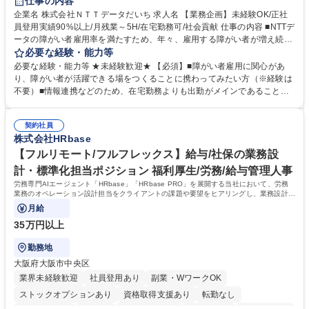
仕事の内容
企業名 株式会社ＮＴＴデータだいち 求人名 【業務企画】未経験OK/正社
員登用実績90%以上/月残業～5H/在宅勤務可/社会貢献 仕事の内容 ■NTTデ
ータの障がい者雇用率を満たすため、年々、雇用する障がい者が増え続け
ています。中でも、完全在宅勤務の障がい者の増加数が多いため、その業
必要な経験・能力等
務を増やすお仕事を担っていただきます。 【詳細】■既存業務の拡大およ
必要な経験・能力等 ★未経験歓迎★ 【必須】■障がい者雇用に関心があ
び運用のサポート(オペレーション業務:申請書の作成代行等) ■新規事業・
り、障がい者が活躍できる場をつくることに携わってみたい方（※経験は
サービスの企画立案および推進 障がい者の方にどんな仕事があると良いか
不要）■情報連携などのため、在宅勤務よりも出勤がメインであることに
考えてみてほしいと募集しているので、意見を吸い上げ実現に向けて企画
理解いただける方 【魅力・やりがい】自身の企画が障がい者の新たな雇用
します。 ■在宅勤務の障がい者社員とのコミュニケーションを通じた適性
や活躍の場を生む、唯一無二の社会貢献性を実感できます。 【正社員登
やスキルの把握 ■AI活用業務など、既存領域を超えた案件の開拓 ■NTTデ
契約社員
用】正社員登用を前提としておりますので、最短で1.5年～2年で正社員へ
株式会社HRbase
ータグループの会社へ提案活動 募集職種 【業務企画】未経験OK/正社員登
の雇用切り替えとなります。過去の正社員登用率は90％です。 将来的に
用実績90%以上/月残業～5H/在宅勤務可/社会貢献
は当社の中核となる管理職になって頂く事を期待しています。 正社員登用
【フルリモート/フルフレックス】給与/社保の業務設
に向け全力でサポートを行いますのでご安心ください。 学歴・資格 学
計・標準化担当ポジション 福利厚生/労務/給与管理人事
歴：大学院 大学 高専 短大 専修学校 高校 語学力： 資格：
労務専門AIエージェント「HRbase」「HRbase PRO」を展開する当社において、労務
業務のオペレーション設計担当をクライアントの課題や要望をヒアリングし、業務設計や
システム設定へと落とし込むポジションです。
月給
35万円以上
勤務地
大阪府大阪市中央区
業界未経験歓迎
社員登用あり
副業・WワークOK
ストックオプションあり
資格取得支援あり
転勤なし