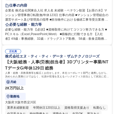
仕事の内容
企業名 株式会社関東合人社 求人名 未経験・ベテラン歓迎【お茶の水】マ
ンション管理事務◎転勤無/年休123日 仕事の内容 ■マンション管理組合の
運営サポート及び管理員の指導 ■担当物件における修繕工事等受注業務 ■
事務所内での事務業務等 ★異業界からの転職者が多数活躍しています
必要な経験・能力等
【年収補足】532万円 ＋別途インセンティヴで平均約100万円/年（昨年度
必要な経験・能力等 【必須】■資格取得に向けてコツコツ努力できる方 ■
実績） ＋管理業務主任者資格手当50,000円/月 ★親会社である株式会社合
PCスキル（Excel,PowerPoint,Word） ■積極的に行動できる方 【入社
人社計画研究所社のグループ会社として、質の高いサービスと適性価格を
者】49歳：事務経験、32歳：ドラッグストア勤務、 58歳：飲食店勤務
武器に約20年受託戸数増加中です。https://www.gojin.co.jp/abt/abt_3.html
等：中途採用の9割が未経験者！ 【資格取得支援】■メンター制度■社内模
募集職種 未経験・ベテラン歓迎【お茶の水】マンション管理事務◎転勤
試や研修制度など充実！ ＊未資格者の8割以上が入社2年以内に資格を取
無/年休123日
正社員
得出来ております！ 【魅力】■フレックス制度、未経験からでも下限年収
株式会社エヌ・ティ・ティ・データ・ザムテクノロジーズ
を一律支給！ ■管理業務主任者資格取得後には50,000円/月の手当あり！
学歴・資格 学歴：大学院 大学 高専 短大 専修学校 高校 語学力： 資格：第
【大阪/総務・人事(労務)担当者】3Dプリンター事業/NT
一種運転免許普通自動車
TデータG/年休129日 総務
人事・総務・庶務業務等を幅広くお任せします。本社コーポレート部門と連携しながら、
決められた業務だけではなく、社員や現場を支えるバックオフィス担当として状況に応じ
て柔軟に対応いただくことを期待します。
月給
28万円以上
勤務地
大阪府大阪市西淀川区
業界未経験歓迎
年間休日120日以上
資格取得支援あり
転勤なし
住宅手当あり
時短勤務あり
退職金あり
在宅OK
賞与あり