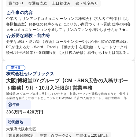
賞与あり
交通費支給
土日祝休み
寮・社宅あり
仕事の内容
企業名 キリンアンドコミュニケーションズ株式会社 求人名 中野本社【お
客様相談室】お客様のお声をもとにより良い商品づくりへ貢献 仕事の内容
≪★コミュニケーションを通してキリンのファンを増やしませんか？★≫
お客様のお声をより良い商品づくりに活かしていく上で、窓口となるお客
必要な経験・能力等
様相談室でのお仕事です。 日々お客様からいただくキリングループへのご
必要な経験・能力等 【必須】コールセンターやお客様相談室の業務経験、
意見を、企業活動に活かしています。お客様からの声に迅速かつ誠意をも
PCが使える方（Word・Excel）【働き方】在宅勤務・リモートワーク相
って対応、情報提供するとともにグループ内活動に反映しています。 【具
談可/月平均残業7～8時間程度 【入社後の研修】着任から1か月は電話対応
体的には】電話応対、メール、お手紙対応、ご指摘品調査報告書作成、有
のOJTを中心に実施し、電話対応に慣れた段階でメール・手紙のOJTを実
人チャットボット対応など。 【1日の対応件数】■電話：月間一人当たり
施する予定です。独り立ち以降もしっかりフォローする体制を整えていま
平均100件前後■メール・手紙：同上40件前後 募集職種 中野本社【お客様
正社員
すのでご安心ください。 【当社について】キリングループの広報機能を担
株式会社セレブリックス
相談室】お客様のお声をもとにより良い商品づくりへ貢献
う会社として、お客様との出会いを大切にし、磨き上げたホスピタリティ
を込めてコミュニケーションをとりながら広報関連業務を行っておりま
大阪|博報堂DYグループ【CM・SNS広告の入稿サポー
す。 学歴・資格 学歴：大学院 大学 高専 短大 専修学校 高校 語学力： 資
ト業務】9月・10月入社限定! 営業事務
格：
博報堂DYグループ会社に常駐していただき、営業パーソンが業務を進めるうえで発生す
る業務を幅広くサポートとしてテレビCMやSNS広告の入稿サポート、進行管理等 部内
アシスタントとしての業務をお任せします。
年俸
336万円～420万円
勤務地
大阪府大阪市北区
業界未経験歓迎
副業・WワークOK
年間休日120日以上