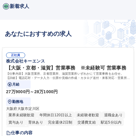
新着求人
あなたにおすすめの求人
正社員
株式会社キーエンス
【大阪・京都・滋賀】営業事務 ※未経験可 営業事務
【仕事内容】大阪営業所、京都営業所、滋賀営業所いずれかにて営業事務をお任せ。
【詳細】電話応対・データ入力・伝票や見積の作成・カタログ送付・来客対応・営業所内
で発生する事務業務や業務改善をお任せ。
月給
27万9000円～28万1000円
勤務地
大阪府大阪市淀川区
業界未経験歓迎
年間休日120日以上
未経験者歓迎
退職金あり
賞与あり
育休あり
完全週休2日制
交通費支給
駅近5分以内
土日祝休み
仕事の内容