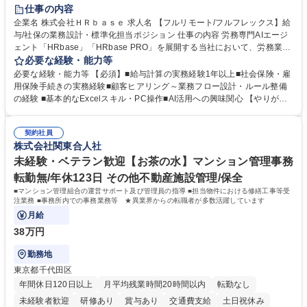
時短勤務あり
在宅OK
完全週休2日制
交通費支給
駅近5分以内
仕事の内容
服装自由
企業名 株式会社ＨＲｂａｓｅ 求人名 【フルリモート/フルフレックス】給
与/社保の業務設計・標準化担当ポジション 仕事の内容 労務専門AIエージ
ェント「HRbase」「HRbase PRO」を展開する当社において、労務業務
のオペレーション設計担当をクライアントの課題や要望をヒアリングし、
必要な経験・能力等
業務設計やシステム設定へと落とし込むポジションです。 【具体的に
必要な経験・能力等 【必須】■給与計算の実務経験1年以上■社会保険・雇
は】・業務オペレーション設計（要件定義/顧客ヒアリング/業務オペレー
用保険手続きの実務経験■顧客ヒアリング～業務フロー設計・ルール整備
ションの洗い出し、ルール整備、システム設定) ・業務マニュアル作成、
の経験 ■基本的なExcelスキル・PC操作■AI活用への興味関心 【やりが
改善 ・給与、賞与計算、及び明細発行 ・社会保険手続（入退社時、年間
い】必要に応じてコンサルティングも行いながら、給与計算や社会保険手
業務など） ・顧客企業のメイン担当者としての窓口対応業務 ・その他
続に関わるフローの設計、マニュアルの作成まで幅広く担当します。単な
（年調等の年次業務など） 募集職種 【フルリモート/フルフレックス】給
契約社員
る設計にとどまらず、ご自身が現場のエキスパートとしてオペレーション
株式会社関東合人社
与/社保の業務設計・標準化担当ポジション
を実行する機会もあり、実務と改善の両面でスキルを発揮できる環境で
す。 学歴・資格 学歴：大学院 大学 高専 短大 専修学校 高校 語学力： 資
未経験・ベテラン歓迎【お茶の水】マンション管理事務
格：
転勤無/年休123日 その他不動産施設管理/保全
■マンション管理組合の運営サポート及び管理員の指導 ■担当物件における修繕工事等受
注業務 ■事務所内での事務業務等 ★異業界からの転職者が多数活躍しています
月給
38万円
勤務地
東京都千代田区
年間休日120日以上
月平均残業時間20時間以内
転勤なし
未経験者歓迎
研修あり
賞与あり
交通費支給
土日祝休み