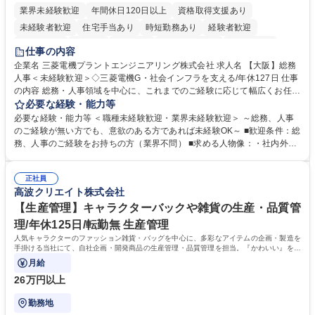
業界未経験歓迎
年間休日120日以上
資格取得支援あり
未経験者歓迎
住宅手当あり
時短勤務あり
経験者歓迎
退職金あり
在宅OK
賞与あり
完全週休2日制
交通費支給
仕事の内容
駅近5分以内
土日祝休み
服装自由
寮・社宅あり
食事補助あり
企業名 三菱電機プラントエンジニアリング株式会社 求人名 【大阪】総務
人事＜未経験歓迎＞◇三菱電機G・社会インフラを支える/年休127日 仕事
の内容 総務・人事領域を中心に、これまでのご経験に応じて幅広くお任せ
します。 ＜具体的には＞ ・総務/人事労務（給与・社保・勤怠管理など）
必要な経験・能力等
・採用・教育研修 ・福利厚生運用 など ※基本的には事務所勤務ですが、
必要な経験・能力等 ＜職種未経験歓迎・業界未経験歓迎＞ ～総務、人事
採用や教育等の業務内容により、関西圏以外への日帰り・宿泊を伴う国内
のご経験が無い方でも、意欲のある方であれば未経験OK～ ■歓迎条件：総
出張もございます。 ※担当業務を持ちつつ、お互いに助け合いながら、総
務、人事のご経験をお持ちの方（業界不問） ■求める人物像：・社内外の
務部という組織として協力しながら進める体制です。 募集職種 【大阪】
関係各部門との調整を率先して行い、業務を円滑に遂行できる協調性やコ
総務人事＜未経験歓迎＞◇三菱電機G・社会インフラを支える/年休127日
ミュニケーション能力を持っている方 ・人事総務領域に興味がありゼネラ
正社員
リスト志向をお持ちの方 学歴・資格 学歴：大学院 大学 語学力： 資格：
高波クリエイト株式会社
【生産管理】キャラクターバックや雑貨の生産・品質管
理/年休125日/転勤無 生産管理
人気キャラクターのファッション雑貨・バッグを中心に、多彩なアイテムの企画・製造を
手掛ける当社にて、自社企画・開発商品の生産管理・品質管理を担当。『かわいい』を届
けるやりがいのあるポジションです。
月給
26万円以上
勤務地