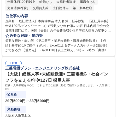
年間休日120日以上
転勤なし
未経験者歓迎
退職金あり
完全週休2日制
交通費支給
土日祝休み
第二新卒歓迎
仕事の内容
企業名 一般社団法人日本内科学会 求人名 第二新卒歓迎！【正社員事務】
年休120日/デスクワーク中心で残業少なめ 仕事の内容 日本内科学会の会
員管理部門にて、医師（会員）の年会費徴収や住所等個人情報の変更シス
テム入力、電話・FAX対応をお任せします。将来的には、各種委員会の運
必要な経験・能力等
営事務局業務などにも幅広く携わっていただきます。 【会員管理・データ
必要な経験・能力等 《第二新卒・業界未経験・職種未経験歓迎》 【必
入力業務】 ・医師（会員）の住所変更、個人情報のシステム登録・更新
須】基本的なPC操作（Word、Excelによるデータ入力やメール対応等）
・年会費の徴収管理や入金データの照合確認 【問い合わせ対応】 ・会員
ができる方 【魅力点】 ・年休120日以上に加え、9時～17時の「実働7時
（医師）からの電話、FAX、ネット申請に伴う相談受付 ・複雑な案件のへ
間勤務」で残業も少なくワークライフバランスは抜群です。 【将来的な業
のエスカレーション・連携対応 募集職種 第二新卒歓迎！【正社員事務】
務（各種委員会運営）】 ・学会内における各種委員会のスケジュール調
年休120日/デスクワーク中心で残業少なめ
正社員
整、資料作成、当日の運営サポート 学歴・資格 学歴：大学院 大学 語学
三菱電機プラントエンジニアリング株式会社
力： 資格：
【大阪】総務人事<未経験歓迎> 三菱電機G・社会イン
フラを支える/年休127日 採用人事
総務・人事領域を中心に、これまでのご経験に応じて幅広くお任せします。 ＜具体的に
は＞
月給
29万5000円～33万5000円
勤務地
大阪府大阪市北区