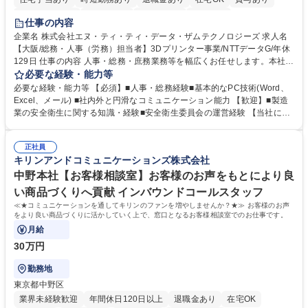
完全週休2日制
交通費支給
土日祝休み
服装自由
仕事の内容
企業名 株式会社エヌ・ティ・ティ・データ・ザムテクノロジーズ 求人名
【大阪/総務・人事（労務）担当者】3Dプリンター事業/NTTデータG/年休
129日 仕事の内容 人事・総務・庶務業務等を幅広くお任せします。本社コ
ーポレート部門と連携しながら、決められた業務だけではなく、社員や現
必要な経験・能力等
場を支えるバックオフィス担当として状況に応じて柔軟に対応いただくこ
必要な経験・能力等 【必須】■人事・総務経験■基本的なPC技術(Word、
とを期待します。 【詳細】■入退社手続き、社員情報管理■入社時オリエ
Excel、メール) ■社内外と円滑なコミュニケーション能力 【歓迎】■製造
ンテーションの実施■勤怠・各種申請内容の確認■採用業務のサポート■来
業の安全衛生に関する知識・経験■安全衛生委員会の運営経験 【当社につ
客・電話対応 ■郵便物の受領・発送・管理■オフィス設備・備品管理■建
いて】 ◎設立したばかりの会社であり、一緒に企業を立ち上げ・拡大しよ
物・設備修繕の手配及び業者対応■押印・契約書管理等の庶務業務■安全衛
うという意欲のある方を求めています。 ◎経営に近い立場で幅広くキャリ
生に関する業務等■健康診断、産業医面談、休職・復職手続き等の労務サ
正社員
アが磨けます。 ◎NTTデータグループであり福利厚生は充実しているとと
キリンアンドコミュニケーションズ株式会社
ポート■社内ルールの運用・各種社内案内■その他、拠点運営に関わる管理
もに、働き方改革も推進しています。 学歴・資格 学歴：大学院 大学 高専
部門業務 募集職種 【大阪/総務・人事（労務）担当者】3Dプリンター事
短大 専修学校 語学力： 資格：
中野本社【お客様相談室】お客様のお声をもとにより良
業/NTTデータG/年休129日
い商品づくりへ貢献 インバウンドコールスタッフ
≪★コミュニケーションを通してキリンのファンを増やしませんか？★≫ お客様のお声
をより良い商品づくりに活かしていく上で、窓口となるお客様相談室でのお仕事です。
月給
30万円
勤務地
東京都中野区
業界未経験歓迎
年間休日120日以上
退職金あり
在宅OK