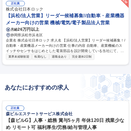
コスト、納期のバランスのとれた調達活動を通じて、収益確保と顧客への
正社員
サービスに貢献する業務です。 【現在の取引状況】既存の仕入先50社程
株式会社日本ロック
度より樹脂成型部品、プレス成型部品、電子部品、ハーネス等を調達 変更
【浜松/法人営業】リーダー候補募集!/自動車・産業機器
の範囲：当社業務全般 募集職種 【浜松市/資材調達】自動車・産業機械の
メーカー向けの営業 機械/電気/電子製品法人営業
電装部品メーカー/前年度賞与4ヵ月分
26万円以上
月給
静岡県浜松市浜名区
企業名 株式会社日本ロック 求人名 【浜松/法人営業】リーダー候補募集！/
自動車・産業機器メーカー向けの営業 仕事の内容 自動車、産業機械のス
イッチやセンサをはじめとした電装部品を設計開発している当社にて、自
動車・産業機器メーカーへ電装品（スイッチ類）の営業（既存顧客及び新
業界未経験歓迎
転勤なし
退職金あり
完全週休2日制
規開拓）、将来的に数値管理をお任せします。 【詳細】 ■提案営業、見積
書の作成、開発部門との打ち合わせ等 ■現在は既存顧客がメイン 《担当社
数》10～15社 《教育体制》OJT教育が中心ですが、社内研修等もあり中
途採用の方も安心して働くことが可能な環境です。 募集職種 【浜松/法人
営業】リーダー候補募集！/自動車・産業機器メーカー向けの営業
あなたにおすすめの求人
正社員
森ビルエステートサービス株式会社
【森ビルG】人事・総務 賞与5ヶ月 年休120日 残業少な
め リモート可 福利厚生/労務/給与管理人事