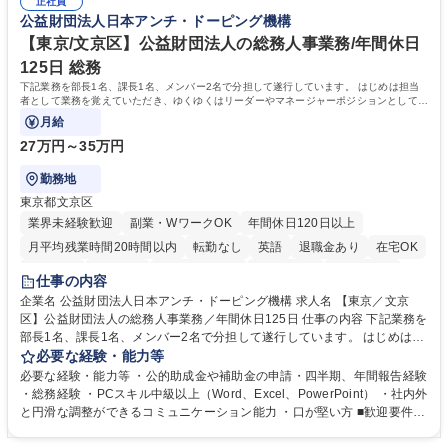
道路施設や道路工事現場の見学ツアー事業 ※入社後は上記いずれかの部門
正社員
部門など多岐に渡る業務を経験できます。 ■様々なプロジェクト：駐車場
公益財団法人日本アンチ・ドーピング機構
へ配属。※業務内容変更の範囲：会社の定める業務 募集職種 【都庁グル
事業の他、新宿駅西口広場内に設置された照明を兼ねた広告「ブライトサ
ープ】総合職（事務）◇残業月平均9時間未満／有給年平均16日取得
イン」の管理運営を行うなど、事業収益を生み出す活動を積極的に行って
【東京/文京区】公益財団法人の総務人事業務/年間休日
います。 学歴・資格 学歴：大学院 大学 高専 短大 専修学校 高校 語学力：
125日 総務
資格：
下記業務を部長1名、課長1名、メンバー2名で分担して遂行しています。 はじめは担当
者として業務を覚えていただき、ゆくゆくはリーダーやマネージャーポジションとして活
躍いただくことを期待しています。
月給
27万円～35万円
勤務地
東京都文京区
業界未経験歓迎
副業・WワークOK
年間休日120日以上
月平均残業時間20時間以内
転勤なし
英語
退職金あり
在宅OK
賞与あり
育休あり
完全週休2日制
交通費支給
土日祝休み
仕事の内容
食事補助あり
企業名 公益財団法人日本アンチ・ドーピング機構 求人名 【東京／文京
区】公益財団法人の総務人事業務／年間休日125日 仕事の内容 下記業務を
部長1名、課長1名、メンバー2名で分担して遂行しています。 はじめは担
当者として業務を覚えていただき、ゆくゆくはリーダーやマネージャーポ
必要な経験・能力等
ジションとして活躍いただくことを期待しています。 【総務・人事グルー
必要な経験・能力等 ・公的助成金や補助金の申請・四半期、年間報告経験
プの業務内容】 ・人事制度関連 ・採用活動 ・教育研修の企画、実行 ・勤
・総務経験 ・PCスキル中級以上（Word、Excel、PowerPoint） ・社内外
怠管理 ・官公庁への各種提出 ・法定の会議運営（評議員会、理事会） ・
と円滑な調整ができるコミュニケーション能力 ・口が堅い方 ■歓迎要件
コンプライアンス ・内部規程やルールの管理、整備、文書管理 ・契約関
・採用業務経験 ・英語に抵抗がない方 ・営業経験 学歴・資格 学歴：大学
連 ・衛生管理 ・防災関連・公的助成金の管理・オフィス、ファシリティ