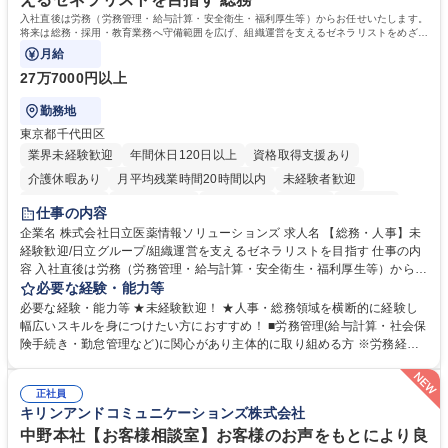
歴・資格 学歴：大学院 大学 高専 短大 専修学校 高校 語学力： 資格：日商
入社直後は労務（労務管理・給与計算・安全衛生・福利厚生等）からお任せいたします。
簿記検定1級 日商簿記検定2級 日商簿記検定3級
将来は総務・採用・教育業務へ守備範囲を広げ、組織運営を支えるゼネラリストをめざせ
ます。
月給
27万7000円以上
勤務地
東京都千代田区
業界未経験歓迎
年間休日120日以上
資格取得支援あり
介護休暇あり
月平均残業時間20時間以内
未経験者歓迎
住宅手当あり
時短勤務あり
退職金あり
在宅OK
賞与あり
仕事の内容
育休あり
完全週休2日制
交通費支給
土日祝休み
寮・社宅あり
企業名 株式会社日立医薬情報ソリューションズ 求人名 【総務・人事】未
経験歓迎/日立グループ/組織運営を支えるゼネラリストを目指す 仕事の内
容 入社直後は労務（労務管理・給与計算・安全衛生・福利厚生等）からお
任せいたします。将来は総務・採用・教育業務へ守備範囲を広げ、組織運
必要な経験・能力等
営を支えるゼネラリストをめざせます。 ・初期業務：労働時間管理、給与
必要な経験・能力等 ★未経験歓迎！ ★人事・総務領域を横断的に経験し
計算、社会保険対応、福利厚生管理、安全衛生、健康経営推進等をお任せ
幅広いスキルを身につけたい方におすすめ！ ■労務管理(給与計算・社会保
します。ご経験に応じて、休職者管理など、幅広く経験を積んでいただき
険手続き・勤怠管理など)に関心があり主体的に取り組める方 ※労務経験
ます。 ・将来的な広がり：総務・採用・教育・税務対応・経営企画等。
者は早期にご活躍いただけます。 ■チームで仕事を推進できる方■将来は
★メンバーがマンツーマンで丁寧に教えるため、ご経験が浅くても安心！
マネジメント職として活躍したい 【尚可】■人事、労務、採用、教育業務
幅広く経験を積みたい意欲がある方に最適な環境です。 募集職種 【総
正社員
のご経験 ■労務管理（給与計算・社会保険手続き・勤怠管理など）の経験
キリンアンドコミュニケーションズ株式会社
務・人事】未経験歓迎/日立グループ/組織運営を支えるゼネラリストを目
■衛生管理者の資格をお持ちの方 学歴・資格 学歴：大学院 大学 高専 短大
指す
専修学校 高校 語学力： 資格：
中野本社【お客様相談室】お客様のお声をもとにより良