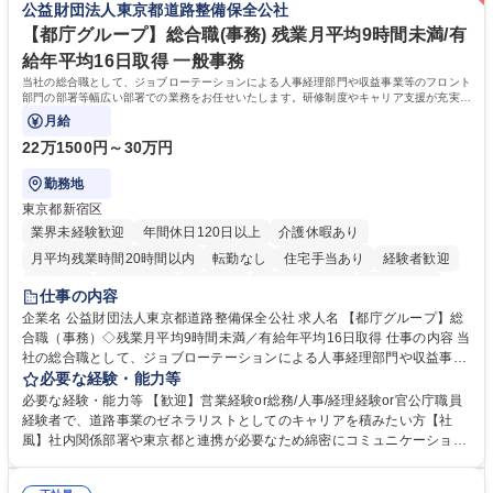
公益財団法人東京都道路整備保全公社
【都庁グループ】総合職(事務) 残業月平均9時間未満/有
給年平均16日取得 一般事務
当社の総合職として、ジョブローテーションによる人事経理部門や収益事業等のフロント
部門の部署等幅広い部署での業務をお任せいたします。研修制度やキャリア支援が充実し
ております！ ※下記業務詳細
月給
22万1500円～30万円
勤務地
東京都新宿区
業界未経験歓迎
年間休日120日以上
介護休暇あり
月平均残業時間20時間以内
転勤なし
住宅手当あり
経験者歓迎
研修あり
退職金あり
賞与あり
完全週休2日制
交通費支給
仕事の内容
駅近5分以内
資格取得手当あり
食事補助あり
企業名 公益財団法人東京都道路整備保全公社 求人名 【都庁グループ】総
合職（事務）◇残業月平均9時間未満／有給年平均16日取得 仕事の内容 当
社の総合職として、ジョブローテーションによる人事経理部門や収益事業
等のフロント部門の部署等幅広い部署での業務をお任せいたします。研修
必要な経験・能力等
制度やキャリア支援が充実しております！ ※下記業務詳細 【業務詳細】■
必要な経験・能力等 【歓迎】営業経験or総務/人事/経理経験or官公庁職員
管理部門：広報、人事、経理など当公社の運営に係る管理業務 ■収益部
経験者で、道路事業のゼネラリストとしてのキャリアを積みたい方【社
門：駐車場の新規開拓、管理運営、新宿駅西口広場の「イベントコーナ
風】社内関係部署や東京都と連携が必要なため綿密にコミュニケーション
ー」などの管理運営 ■道路部門：整備の急がれる骨格幹線道路や木造住宅
を図っています。 【業務の魅力】■幅広く携われる：総合職（事務）で
密集地域の特定整備路線の用地取得、道路に関する普及啓発事業、都内の
は、駐車場の管理運営や道路用地の取得、公益財団法人の中枢を担う管理