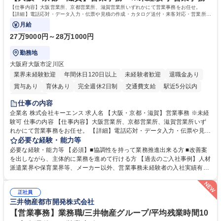
す。 学歴・資格 学歴：大学院 大学 高専 短大 専修学校 高校 語学力： 資
【仕事内容】大阪営業所、京都営業所、滋賀営業所いずれかにて営業事務をお任せ。
格：
【詳細】電話応対・データ入力・伝票や見積の作成・カタログ送付・来客対応・営業所内
で発生する事務業務や業務改善をお任せ。
月給
27万9000円～28万1000円
勤務地
大阪府大阪市淀川区
業界未経験歓迎
年間休日120日以上
未経験者歓迎
退職金あり
賞与あり
育休あり
完全週休2日制
交通費支給
駅近5分以内
土日祝休み
仕事の内容
企業名 株式会社キーエンス 求人名 【大阪・京都・滋賀】営業事務 ※未経
験可 仕事の内容 【仕事内容】大阪営業所、京都営業所、滋賀営業所いず
れかにて営業事務をお任せ。 【詳細】電話応対・データ入力・伝票や見積
の作成・カタログ送付・来客対応・営業所内で発生する事務業務や業務改
必要な経験・能力等
善をお任せ。 【教育制度】ご入社後、育成担当とペアになりながらOJTに
必要な経験・能力等 【必須】■協調性を持って業務推進出来る方 ■改善案
て業務を覚えていただくことが可能です。業務システムがきちんと構築さ
を出しながら、主体的に業務を進めて行ける方 【過去のご入社事例】人材
れているため、スムーズに仕事に慣れることができる環境です。また、
派遣業界や保育業界等、メーカー以外、営業事務未経験者の入社実績有
「チームで成果を出す文化」があり、良いやり方を積極的に共有しながら
【当社の事務職について】単なる事務ではなく主体性を発揮したサポート
常に改善を目指す風土のため、安心して業務に取り組んでいただけます。
により、キーエンスの付加価値向上に貢献します。ベースの定型業務に加
募集職種 【大阪・京都・滋賀】営業事務 ※未経験可
正社員
えて、お客様や社員の状況に合わせ、能動的なサポート、改善の動きも期
三井物産都市開発株式会社
待され。組織を支えるスペシャリストとして、チームに貢献し、結果的に
社員から頼られる存在になることができます。平均19:30の退勤以降の業
【営業事務】業務職/三井物産グループ/平均残業時間10