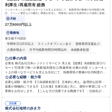
へのジョブローテーションの可能性があります。 学歴・資格 学歴：大学
利厚生 /再雇用有 総務
院 大学 語学力： 資格：宅地建物取引士
インターネット上の様々なサービスを支える当社にて、執務環境の整備や社内制度の検
討、イベント運営などの幅広い業務を担当し、間接的に会社の生産性向上や成長に貢献し
ている部署です。
月給
27万6000円以上
勤務地
東京都千代田区
年間休日120日以上
ストックオプションあり
資格取得支援あり
介護休暇あり
月平均残業時間20時間以内
未経験者歓迎
住宅手当あり
時短勤務あり
研修あり
在宅OK
賞与あり
仕事の内容
完全週休2日制
交通費支給
駅近5分以内
土日祝休み
服装自由
企業名 株式会社日本レジストリサービス 求人名 【総務】未経験歓迎◎/リ
モート可/世界で唯一の事業/福利厚生◎/再雇用有 仕事の内容 インターネッ
ト上の様々なサービスを支える当社にて、執務環境の整備や社内制度の検
討、イベント運営などの幅広い業務を担当し、間接的に会社の生産性向上
必要な経験・能力等
や成長に貢献している部署です。 会社の全メンバーが安心して長く成果を
必要な経験・能力等 【◎未経験歓迎◎】 主体的に考え、論理的な説明・
発揮できる環境を整えるために、毎日のメンテナンスや維持管理に加え、
提案が積極的にできる方 【入社後】先輩社員と共に、適性や希望に沿って
新たな施策検討を積極的に行っていただき、会社全体を巻き込み課題解決
業務をお任せします。 【こんな方が活躍できる職種です】 ・仕組化が好
を推進。 ・オフィス運営：執務環境の整備・物品管理・社内規定整備/改
き/得意・協働の姿勢を持っている・優先順位付け、マルチタスクが得意・
善・イベント企画/運営・非常時の対応 など、本人の希望や適性によって
様々な立場で物事を考えられる・定型業務だけでなく突発的な出来事にも
幅広い業務の体得が可能で、多様なキャリアパスを描くことも可能です。
正社員
対処できる・新しいことに興味関心がある 【魅力】■自己啓発支援：資格
株式会社地球の歩き方
募集職種 【総務】未経験歓迎◎/リモート可/世界で唯一の事業/福利厚生◎/
取得や通信教育など費用の80%（年間25万円まで）を補助 ■住宅手当：家