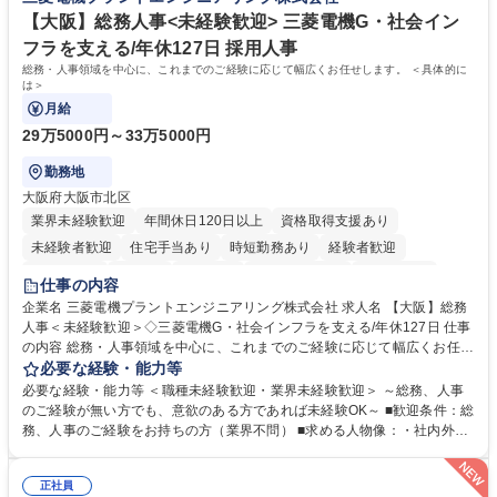
バーとして活躍いただきます。 学歴・資格 学歴：大学院 大学 語学力： 資
政・企業向け観光推進支援】旅行ガイドブック『地球の歩き方』
格：
【大阪】総務人事<未経験歓迎> 三菱電機G・社会イン
フラを支える/年休127日 採用人事
総務・人事領域を中心に、これまでのご経験に応じて幅広くお任せします。 ＜具体的に
は＞
月給
29万5000円～33万5000円
勤務地
大阪府大阪市北区
業界未経験歓迎
年間休日120日以上
資格取得支援あり
未経験者歓迎
住宅手当あり
時短勤務あり
経験者歓迎
退職金あり
在宅OK
賞与あり
完全週休2日制
交通費支給
仕事の内容
駅近5分以内
土日祝休み
服装自由
寮・社宅あり
食事補助あり
企業名 三菱電機プラントエンジニアリング株式会社 求人名 【大阪】総務
人事＜未経験歓迎＞◇三菱電機G・社会インフラを支える/年休127日 仕事
の内容 総務・人事領域を中心に、これまでのご経験に応じて幅広くお任せ
します。 ＜具体的には＞ ・総務/人事労務（給与・社保・勤怠管理など）
必要な経験・能力等
・採用・教育研修 ・福利厚生運用 など ※基本的には事務所勤務ですが、
必要な経験・能力等 ＜職種未経験歓迎・業界未経験歓迎＞ ～総務、人事
採用や教育等の業務内容により、関西圏以外への日帰り・宿泊を伴う国内
のご経験が無い方でも、意欲のある方であれば未経験OK～ ■歓迎条件：総
出張もございます。 ※担当業務を持ちつつ、お互いに助け合いながら、総
務、人事のご経験をお持ちの方（業界不問） ■求める人物像：・社内外の
務部という組織として協力しながら進める体制です。 募集職種 【大阪】
関係各部門との調整を率先して行い、業務を円滑に遂行できる協調性やコ
総務人事＜未経験歓迎＞◇三菱電機G・社会インフラを支える/年休127日
ミュニケーション能力を持っている方 ・人事総務領域に興味がありゼネラ
正社員
リスト志向をお持ちの方 学歴・資格 学歴：大学院 大学 語学力： 資格：