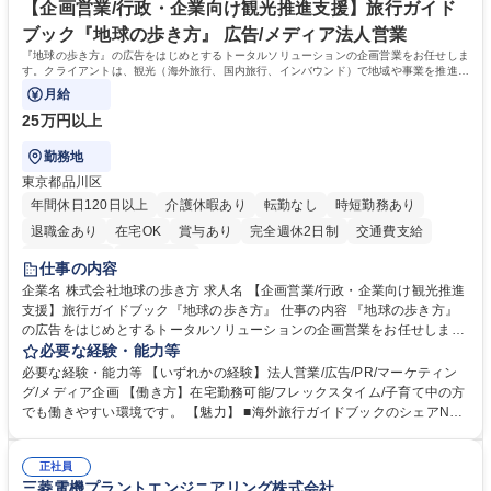
再雇用有
賃の50%（月額7万円まで）を補助 学歴・資格 学歴：大学院 大学 語学
【企画営業/行政・企業向け観光推進支援】旅行ガイド
力： 資格：
ブック『地球の歩き方』 広告/メディア法人営業
『地球の歩き方』の広告をはじめとするトータルソリューションの企画営業をお任せしま
す。クライアントは、観光（海外旅行、国内旅行、インバウンド）で地域や事業を推進し
たい国内外の行政や企業です。
月給
25万円以上
勤務地
東京都品川区
年間休日120日以上
介護休暇あり
転勤なし
時短勤務あり
退職金あり
在宅OK
賞与あり
完全週休2日制
交通費支給
駅近5分以内
土日祝休み
仕事の内容
企業名 株式会社地球の歩き方 求人名 【企画営業/行政・企業向け観光推進
支援】旅行ガイドブック『地球の歩き方』 仕事の内容 『地球の歩き方』
の広告をはじめとするトータルソリューションの企画営業をお任せしま
す。クライアントは、観光（海外旅行、国内旅行、インバウンド）で地域
必要な経験・能力等
や事業を推進したい国内外の行政や企業です。 【業務詳細】■『地球の歩
必要な経験・能力等 【いずれかの経験】法人営業/広告/PR/マーケティン
き方』は海外旅行ガイドブックのNo.1ブランドであり、国内旅行において
グ/メディア企画 【働き方】在宅勤務可能/フレックスタイム/子育て中の方
も牽引しております。観光推進支援においても、業界を牽引する意欲的な
でも働きやすい環境です。 【魅力】 ■海外旅行ガイドブックのシェアNo.1
取り組みが期待されています■インバウンドは、日本の地域の未来を担う
メディアとして、個人旅行文化の拡大と定着を担ってきたブランドに携わ
国策事業です。「GOOD LUCK TRIP」は、海外旅行ガイドブックと同様
ることが可能です。 ■国内旅行ガイドブックは立ち上げ間もない新規事業
に、インバウンドのトップブランドに成長しております■旅が業務であ
正社員
であり、「地球の歩き方」としてどう取り組むか、共に形を作るコアメン
三菱電機プラントエンジニアリング株式会社
り、日常です。旅好きにはこれ以上ない環境です 募集職種 【企画営業/行