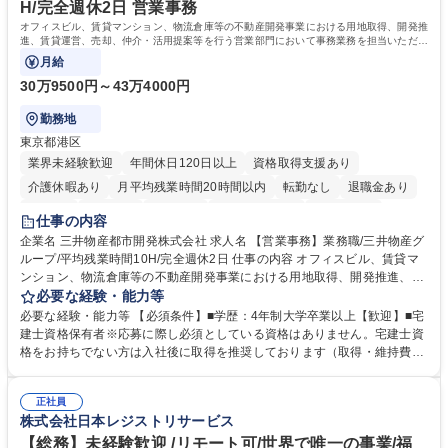
務の持ち帰りも禁止されており、メリハリのある働き方となります。 学
H/完全週休2日 営業事務
歴・資格 学歴：大学院 大学 高専 短大 語学力： 資格：
オフィスビル、賃貸マンション、物流倉庫等の不動産開発事業における用地取得、開発推
進、賃貸運営、売却、仲介・活用提案等を行う営業部門において事務業務を担当いただき
ます。
月給
30万9500円～43万4000円
勤務地
東京都港区
業界未経験歓迎
年間休日120日以上
資格取得支援あり
介護休暇あり
月平均残業時間20時間以内
転勤なし
退職金あり
在宅OK
賞与あり
育休あり
完全週休2日制
交通費支給
仕事の内容
駅近5分以内
土日祝休み
寮・社宅あり
企業名 三井物産都市開発株式会社 求人名 【営業事務】業務職/三井物産グ
ループ/平均残業時間10H/完全週休2日 仕事の内容 オフィスビル、賃貸マ
ンション、物流倉庫等の不動産開発事業における用地取得、開発推進、賃
貸運営、売却、仲介・活用提案等を行う営業部門において事務業務を担当
必要な経験・能力等
いただきます。 【詳細】・契約書管理、契約書製本、捺印対応、ファイリ
必要な経験・能力等 【必須条件】■学歴：4年制大学卒業以上【歓迎】■宅
ング、登記簿取得、調書取得・支払業務（各種費用支払、支払管理、請
建士資格保有者※応募に際し必須としている資格はありません。宅建士資
求・支払データ登録、取引先マスター申請対応）・予算作成及び予実管
格をお持ちでない方は入社後に取得を推奨しております（取得・維持費用
理・各種稟議書、報告書作成業務・各種台帳管理、交際費・会議費支払報
の一部補助あり） 【求める人物像】 ・向学心豊かで、主体的に行動でき
告書作成及び月次管理・部内総務庶務全般 など※※配属先によっては上記
る方。 ・社内外の多様な関係者と協調して業務を進められるコミュニケー
の他に担当頂く業務が発生する場合があります。 募集職種 【営業事務】
正社員
ション力がある方。 ・チャレンジを厭わず、粘り強く業務に取り組める
株式会社日本レジストリサービス
業務職/三井物産グループ/平均残業時間10H/完全週休2日
方。多様な関係者と謙虚に信頼関係を構築でき、期限を意識したスケジュ
ール管理が出来る方。※将来的に他部署（営業部門、コーポレート部門）
【総務】未経験歓迎 /リモート可/世界で唯一の事業/福