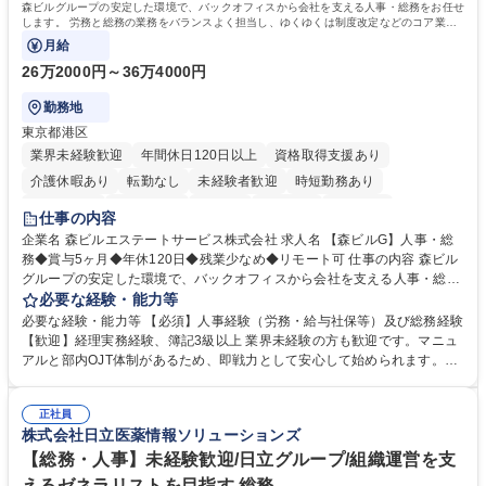
森ビルグループの安定した環境で、バックオフィスから会社を支える人事・総務をお任せ
します。 労務と総務の業務をバランスよく担当し、ゆくゆくは制度改定などのコア業務
にも挑戦できる、やりがいある環境です。
月給
26万2000円～36万4000円
勤務地
東京都港区
業界未経験歓迎
年間休日120日以上
資格取得支援あり
介護休暇あり
転勤なし
未経験者歓迎
時短勤務あり
経験者歓迎
退職金あり
在宅OK
賞与あり
育休あり
仕事の内容
完全週休2日制
交通費支給
長期歓迎
駅近5分以内
土日祝休み
企業名 森ビルエステートサービス株式会社 求人名 【森ビルG】人事・総
務◆賞与5ヶ月◆年休120日◆残業少なめ◆リモート可 仕事の内容 森ビル
グループの安定した環境で、バックオフィスから会社を支える人事・総務
をお任せします。 労務と総務の業務をバランスよく担当し、ゆくゆくは制
必要な経験・能力等
度改定などのコア業務にも挑戦できる、やりがいある環境です。 ■勤怠管
必要な経験・能力等 【必須】人事経験（労務・給与社保等）及び総務経験
理、給与計算、社会保険手続き、年末調整等の労務管理全般 ■入退社手続
【歓迎】経理実務経験、簿記3級以上 業界未経験の方も歓迎です。マニュ
き、社内規定の改定や人事制度改定などのコア業務 ■社内イベントの企画
アルと部内OJT体制があるため、即戦力として安心して始められます。
運営やその他総務業務全般 ※労務と総務を1：1の割合でお任せ。 入社後
【魅力・やりがい】森ビルGの安定基盤で労務から総務まで幅広く携われ
は部内のOJTを中心に、あなたの経験に合わせて不足している部分はいつ
ます。定型業務に留まらず、社内規定や人事制度の改定など会社のコア業
でも質問・相談できる環境が整っているため、安心して成長できます。 募
正社員
務に挑戦できるため、自身の成長と組織への貢献度をダイレクトに実感で
株式会社日立医薬情報ソリューションズ
集職種 【森ビルG】人事・総務◆賞与5ヶ月◆年休120日◆残業少なめ◆
きます。 残業少なめ、週1日リモート可など、ワークライフバランスを保
リモート可
ち長期活躍できる環境です。 「これまでの幅広い経験を活かし、長期的な
【総務・人事】未経験歓迎/日立グループ/組織運営を支
キャリアを築きたい」という前向きな意欲と挑戦を全力で応援します。 学
えるゼネラリストを目指す 総務