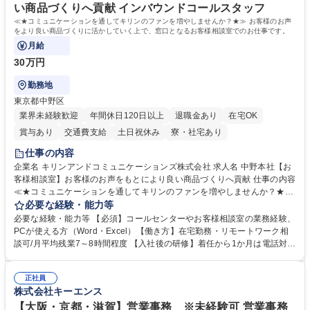
い商品づくりへ貢献 インバウンドコールスタッフ
≪★コミュニケーションを通してキリンのファンを増やしませんか？★≫ お客様のお声
をより良い商品づくりに活かしていく上で、窓口となるお客様相談室でのお仕事です。
月給
30万円
勤務地
東京都中野区
業界未経験歓迎
年間休日120日以上
退職金あり
在宅OK
賞与あり
交通費支給
土日祝休み
寮・社宅あり
仕事の内容
企業名 キリンアンドコミュニケーションズ株式会社 求人名 中野本社【お
客様相談室】お客様のお声をもとにより良い商品づくりへ貢献 仕事の内容
≪★コミュニケーションを通してキリンのファンを増やしませんか？★≫
お客様のお声をより良い商品づくりに活かしていく上で、窓口となるお客
必要な経験・能力等
様相談室でのお仕事です。 日々お客様からいただくキリングループへのご
必要な経験・能力等 【必須】コールセンターやお客様相談室の業務経験、
意見を、企業活動に活かしています。お客様からの声に迅速かつ誠意をも
PCが使える方（Word・Excel）【働き方】在宅勤務・リモートワーク相
って対応、情報提供するとともにグループ内活動に反映しています。 【具
談可/月平均残業7～8時間程度 【入社後の研修】着任から1か月は電話対応
体的には】電話応対、メール、お手紙対応、ご指摘品調査報告書作成、有
のOJTを中心に実施し、電話対応に慣れた段階でメール・手紙のOJTを実
人チャットボット対応など。 【1日の対応件数】■電話：月間一人当たり
施する予定です。独り立ち以降もしっかりフォローする体制を整えていま
平均100件前後■メール・手紙：同上40件前後 募集職種 中野本社【お客様
正社員
すのでご安心ください。 【当社について】キリングループの広報機能を担
株式会社キーエンス
相談室】お客様のお声をもとにより良い商品づくりへ貢献
う会社として、お客様との出会いを大切にし、磨き上げたホスピタリティ
を込めてコミュニケーションをとりながら広報関連業務を行っておりま
【大阪・京都・滋賀】営業事務 ※未経験可 営業事務