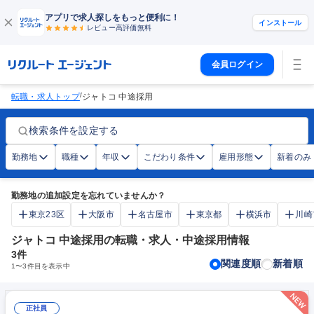
アプリで求人探しをもっと便利に！
インストール
レビュー高評価
無料
会員ログイン
/
転職・求人トップ
ジャトコ 中途採用
検索条件を設定する
勤務地
職種
年収
こだわり条件
雇用形態
新着のみ
勤務地の追加設定を忘れていませんか？
東京23区
大阪市
名古屋市
東京都
横浜市
川崎
ジャトコ 中途採用の転職・求人・中途採用情報
3
件
関連度順
新着順
1
〜
3
件目を表示中
正社員