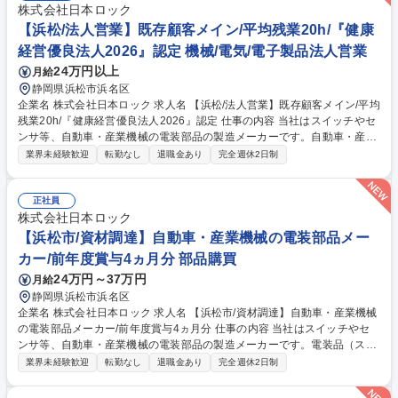
株式会社日本ロック
【浜松/法人営業】既存顧客メイン/平均残業20h/『健康
経営優良法人2026』認定 機械/電気/電子製品法人営業
24万円以上
月給
静岡県浜松市浜名区
企業名 株式会社日本ロック 求人名 【浜松/法人営業】既存顧客メイン/平均
残業20h/『健康経営優良法人2026』認定 仕事の内容 当社はスイッチやセ
ンサ等、自動車・産業機械の電装部品の製造メーカーです。自動車・産業
機器メーカー向けに、電装品（スイッチ類）の営業（既存顧客及び新規開
業界未経験歓迎
転勤なし
退職金あり
完全週休2日制
拓）をお任せします。 【詳細】 ■提案営業、見積書の作成、開発部門との
打ち合わせ等 ■現在は既存顧客がメイン 《担当社数》10～15社 《教育体
制》OJT教育が中心ですが、社内研修等もあり中途採用の方も安心して働
正社員
くことが可能な環境です 募集職種 【浜松/法人営業】既存顧客メイン/平均
株式会社日本ロック
残業20h/『健康経営優良法人2026』認定
【浜松市/資材調達】自動車・産業機械の電装部品メー
カー/前年度賞与4ヵ月分 部品購買
24万円～37万円
月給
静岡県浜松市浜名区
企業名 株式会社日本ロック 求人名 【浜松市/資材調達】自動車・産業機械
の電装部品メーカー/前年度賞与4ヵ月分 仕事の内容 当社はスイッチやセ
ンサ等、自動車・産業機械の電装部品の製造メーカーです。電装品（スイ
ッチ類）を組立製造をする際に必要な資材の調達をお任せします。 【具体
業界未経験歓迎
転勤なし
退職金あり
完全週休2日制
的には】部品・材料調達・原価低減活動の一連の流れを管轄し、技術部、
製造部（在庫管理、生産管理）、品質管理部など他部門と連携し、品質、