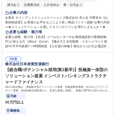
賞与あり
交通費支給
土日祝休み
寮・社宅あり
仕事の内容
企業名 キリンアンドコミュニケーションズ株式会社 求人名 中野本社【お
客様相談室】お客様のお声をもとにより良い商品づくりへ貢献 仕事の内容
≪★コミュニケーションを通してキリンのファンを増やしませんか？★≫
お客様のお声をより良い商品づくりに活かしていく上で、窓口となるお客
必要な経験・能力等
様相談室でのお仕事です。 日々お客様からいただくキリングループへのご
必要な経験・能力等 【必須】コールセンターやお客様相談室の業務経験、
意見を、企業活動に活かしています。お客様からの声に迅速かつ誠意をも
PCが使える方（Word・Excel）【働き方】在宅勤務・リモートワーク相
って対応、情報提供するとともにグループ内活動に反映しています。 【具
談可/月平均残業7～8時間程度 【入社後の研修】着任から1か月は電話対応
体的には】電話応対、メール、お手紙対応、ご指摘品調査報告書作成、有
のOJTを中心に実施し、電話対応に慣れた段階でメール・手紙のOJTを実
人チャットボット対応など。 【1日の対応件数】■電話：月間一人当たり
施する予定です。独り立ち以降もしっかりフォローする体制を整えていま
平均100件前後■メール・手紙：同上40件前後 募集職種 中野本社【お客様
正社員
すのでご安心ください。 【当社について】キリングループの広報機能を担
株式会社日本政策投資銀行
相談室】お客様のお声をもとにより良い商品づくりへ貢献
う会社として、お客様との出会いを大切にし、磨き上げたホスピタリティ
を込めてコミュニケーションをとりながら広報関連業務を行っておりま
【総合職/ポテンシャル採用(第2新卒)】投融資一体型の
す。 学歴・資格 学歴：大学院 大学 高専 短大 専修学校 高校 語学力： 資
ソリューション提案 インベストバンキングストラクチ
格：
ャードファイナンス
DBJの総合職は、課題解決型のファイナンス業務、投融資審査業務、M＆Aなどアドバイ
ザリー業務、地域戦略企画業務など、多様な業務に精通し、複数の専門性を掛け合わせて
広く社会に貢献していく職種です。
月給
30万円以上
勤務地