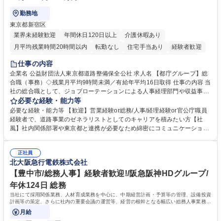
勤務地
東京都新宿区
業界未経験歓迎
年間休日120日以上
介護休暇あり
月平均残業時間20時間以内
転勤なし
住宅手当あり
経験者歓迎
研修あり
退職金あり
賞与あり
完全週休2日制
交通費支給
仕事の内容
駅近5分以内
資格取得手当あり
食事補助あり
企業名 公益財団法人東京都道路整備保全公社 求人名 【都庁グループ】総
合職（事務）◇残業月平均9時間未満／有給年平均16日取得 仕事の内容 当
社の総合職として、ジョブローテーションによる人事経理部門や収益事業
等のフロント部門の部署等幅広い部署での業務をお任せいたします。研修
必要な経験・能力等
制度やキャリア支援が充実しております！ ※下記業務詳細 【業務詳細】■
必要な経験・能力等 【歓迎】営業経験or総務/人事/経理経験or官公庁職員
管理部門：広報、人事、経理など当公社の運営に係る管理業務 ■収益部
経験者で、道路事業のゼネラリストとしてのキャリアを積みたい方【社
門：駐車場の新規開拓、管理運営、新宿駅西口広場の「イベントコーナ
風】社内関係部署や東京都と連携が必要なため綿密にコミュニケーション
ー」などの管理運営 ■道路部門：整備の急がれる骨格幹線道路や木造住宅
を図っています。 【業務の魅力】■幅広く携われる：総合職（事務）で
密集地域の特定整備路線の用地取得、道路に関する普及啓発事業、都内の
は、駐車場の管理運営や道路用地の取得、公益財団法人の中枢を担う管理
道路施設や道路工事現場の見学ツアー事業 ※入社後は上記いずれかの部門
正社員
部門など多岐に渡る業務を経験できます。 ■様々なプロジェクト：駐車場
北大阪急行電鉄株式会社
へ配属。※業務内容変更の範囲：会社の定める業務 募集職種 【都庁グル
事業の他、新宿駅西口広場内に設置された照明を兼ねた広告「ブライトサ
ープ】総合職（事務）◇残業月平均9時間未満／有給年平均16日取得
イン」の管理運営を行うなど、事業収益を生み出す活動を積極的に行って
【豊中市/総務人事】経験者歓迎!/阪急阪神HDグループ/
います。 学歴・資格 学歴：大学院 大学 高専 短大 専修学校 高校 語学力：
年休124日 総務
資格：
当社にて採用関係業務、人材育成業務を中心に、中期経営計画・予算等の管理、設備投資
計画等の策定、さらに社内の重要会議の運営等、経営の根幹となる幅広い総務人事業務全
般を担当していただきます。
月給