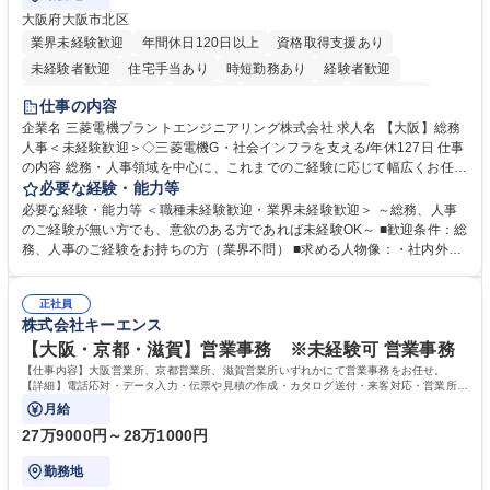
大阪府大阪市北区
業界未経験歓迎
年間休日120日以上
資格取得支援あり
未経験者歓迎
住宅手当あり
時短勤務あり
経験者歓迎
退職金あり
在宅OK
賞与あり
完全週休2日制
交通費支給
仕事の内容
駅近5分以内
土日祝休み
服装自由
寮・社宅あり
食事補助あり
企業名 三菱電機プラントエンジニアリング株式会社 求人名 【大阪】総務
人事＜未経験歓迎＞◇三菱電機G・社会インフラを支える/年休127日 仕事
の内容 総務・人事領域を中心に、これまでのご経験に応じて幅広くお任せ
します。 ＜具体的には＞ ・総務/人事労務（給与・社保・勤怠管理など）
必要な経験・能力等
・採用・教育研修 ・福利厚生運用 など ※基本的には事務所勤務ですが、
必要な経験・能力等 ＜職種未経験歓迎・業界未経験歓迎＞ ～総務、人事
採用や教育等の業務内容により、関西圏以外への日帰り・宿泊を伴う国内
のご経験が無い方でも、意欲のある方であれば未経験OK～ ■歓迎条件：総
出張もございます。 ※担当業務を持ちつつ、お互いに助け合いながら、総
務、人事のご経験をお持ちの方（業界不問） ■求める人物像：・社内外の
務部という組織として協力しながら進める体制です。 募集職種 【大阪】
関係各部門との調整を率先して行い、業務を円滑に遂行できる協調性やコ
総務人事＜未経験歓迎＞◇三菱電機G・社会インフラを支える/年休127日
ミュニケーション能力を持っている方 ・人事総務領域に興味がありゼネラ
正社員
リスト志向をお持ちの方 学歴・資格 学歴：大学院 大学 語学力： 資格：
株式会社キーエンス
【大阪・京都・滋賀】営業事務 ※未経験可 営業事務
【仕事内容】大阪営業所、京都営業所、滋賀営業所いずれかにて営業事務をお任せ。
【詳細】電話応対・データ入力・伝票や見積の作成・カタログ送付・来客対応・営業所内
で発生する事務業務や業務改善をお任せ。
月給
27万9000円～28万1000円
勤務地