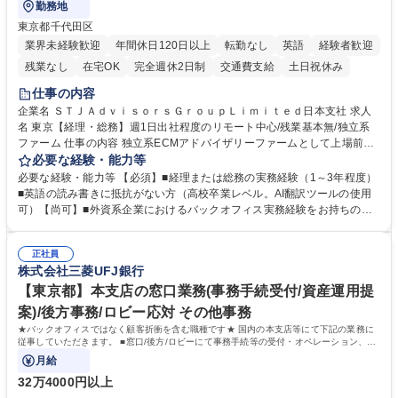
勤務地
東京都千代田区
業界未経験歓迎
年間休日120日以上
転勤なし
英語
経験者歓迎
残業なし
在宅OK
完全週休2日制
交通費支給
土日祝休み
仕事の内容
企業名 ＳＴＪＡｄｖｉｓｏｒｓＧｒｏｕｐＬｉｍｉｔｅｄ日本支社 求人
名 東京【経理・総務】週1日出社程度のリモート中心/残業基本無/独立系
ファーム 仕事の内容 独立系ECMアドバイザリーファームとして上場前後
の資本市場戦略を設計する当社にて経理・総務をお任せします。基礎的な
必要な経験・能力等
バックオフィス業務からスタートし組織を支える専任担当として広く活躍
必要な経験・能力等 【必須】■経理または総務の実務経験（1～3年程度）
できる環境です。 ■日常経理、月次および年次決算サポート業務 ■本国
■英語の読み書きに抵抗がない方（高校卒業レベル。AI翻訳ツールの使用
（グローバル）との英文メール対応（AI翻訳ツール等を使用しての対応で
可）【尚可】■外資系企業におけるバックオフィス実務経験をお持ちの方
問題ございません） ■オフィス環境整備、郵便物の発送・受取等の総務業
【必須・尚可要件】簿記などの特別な資格や、TOEIC等のスコアは求めて
務全般 ■その他バックオフィス関連サポート ※ご経験に合わせて無理なく
おりません。日々の事務処理を丁寧かつ正確に行える方を歓迎します。
業務をお任せします。残業も基本的には発生せず、ご自身のペースで業務
正社員
【働き方について】現在は週4日程度の在宅勤務を実施しており、ワーク
株式会社三菱UFJ銀行
を進めやすく定着率の高い環境です。 募集職種 東京【経理・総務】週1日
ライフバランスを重視する方に最適な環境です（フルリモートも面接で相
出社程度のリモート中心/残業基本無/独立系ファーム
談可）。【求める人物像】幅広いバックオフィス業務に柔軟に対応でき、
【東京都】本支店の窓口業務(事務手続受付/資産運用提
社内外と円滑にコミュニケーションを取りながら業務を推進できる方 学
案)/後方事務/ロビー応対 その他事務
歴・資格 学歴：大学院 大学 高専 短大 専修学校 高校 語学力： 資格：
★バックオフィスではなく顧客折衝を含む職種です★ 国内の本支店等にて下記の業務に
従事していただきます。 ■窓口/後方/ロビーにて事務手続等の受付・オペレーション、お
客様対応
月給
32万4000円以上