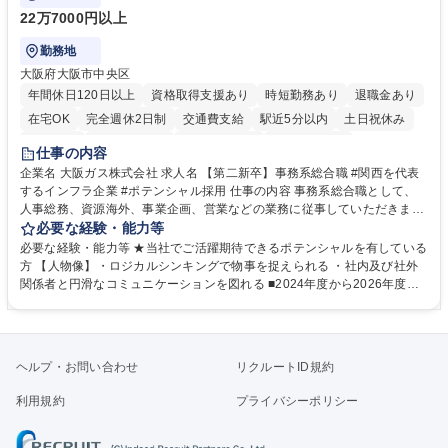
22万7000円以上
勤務地
大阪府大阪市中央区
年間休日120日以上
資格取得支援あり
時短勤務あり
退職金あり
在宅OK
完全週休2日制
交通費支給
駅近5分以内
土日祝休み
服装自由
第二新卒歓迎
寮・社宅あり
食事補助あり
仕事の内容
企業名 大阪ガス株式会社 求人名 【第二新卒】事務系総合職 #関西を代表
するインフラ企業 #ポテンシャル採用 仕事の内容 事務系総合職として、
人事総務、資源海外、事業企画、営業などの業務に従事していただきま
す。 【業務内容の一例】■所属事業部の勤労業務 ■海外に関係する各種業
必要な経験・能力等
務 ■営業部門の企画スタッフ、ルート営業 【キャリアパス】入社後の配属
必要な経験・能力等 ★当社でご活躍期待できるポテンシャルを有している
ポジションで一定期間ご活躍頂いた後、本人の適性及び将来のキャリアを
方 【人物像】・ロジカルシンキングで物事を捉えられる ・社内及び社外
鑑みてジョブローテーションを行います。 【育成】OJTでの現場育成や研
関係者と円滑なコミュニケーションを図れる ■2024年度から2026年度ま
修カリキュラムを通じて、Daigasグループの業務で必要となる知識につい
での3ヵ年を対象とする「Daigasグループ中期経営計画2026」を策定しま
て学んでいただきます。 募集職種 【第二新卒】事務系総合職 #関西を代
した。https://www.osakagas.co.jp/company/press/pr2024/1777576_564
表するインフラ企業 #ポテンシャル採用
72.html ■エネルギーセキュリティの不安定化や気候変動による自然災害の
甚大化など、これまで以上に社会課題解決の重要性が高まっています。
ヘルプ・お問い合わせ
リクルートID規約
「未来の日常」の創造に向けて持続可能な社会の実現に貢献してまいりま
す。 学歴・資格 学歴：大学院 大学 語学力： 資格：
利用規約
プライバシーポリシー