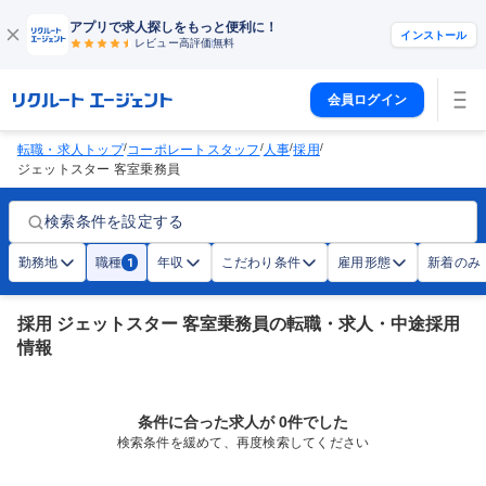
アプリで求人探しをもっと便利に！
インストール
レビュー高評価
無料
会員ログイン
/
/
/
/
転職・求人トップ
コーポレートスタッフ
人事
採用
ジェットスター 客室乗務員
検索条件を設定する
勤務地
職種
年収
こだわり条件
雇用形態
新着のみ
1
採用 ジェットスター 客室乗務員の転職・求人・中途採用
情報
条件に合った求人が 0件でした
検索条件を緩めて、再度検索してください