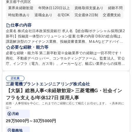
東京都千代田区
業界未経験歓迎
年間休日120日以上
資格取得支援あり
経験不問
時短勤務あり
退職金あり
在宅OK
完全週休2日制
交通費支給
駅近5分以内
土日祝休み
第二新卒歓迎
寮・社宅あり
仕事の内容
食事補助あり
託児所あり
企業名 株式会社日本政策投資銀行 求人名 【総合職/ポテンシャル採用(第2
新卒)】投融資一体型のソリューション提案 仕事の内容 DBJの総合職は、
課題解決型のファイナンス業務、投融資審査業務、M＆Aなどアドバイザ
リー業務、地域戦略企画業務など、多様な業務に精通し、複数の専門性を
必要な経験・能力等
掛け合わせて広く社会に貢献していく職種です。 入社後は、横断的なロー
必要な経験・能力等 第二新卒歓迎※金融業界での経験は一切不問です！
テーションを経て適性や専門性に応じたキャリアを形成していただきま
商社、不動産デベロッパー、コンサルティングファーム、監査法人、官公
す。総合職として入社いただき、下記いずれかの部門でご活躍いただきま
庁、インフラ（電力、ガス等）、メーカーなど、幅広い業界からの採用実
す。※未経験の方に関しては、入行後3ヶ月間の金融の実務を学んでいた
績があります。 ＜求める人物像＞DBJでは、強い社会的使命感をもち、今
だく研修を準備しております。 ・法人RM業務・金融機能業務・コーポレ
後の日本のあり方を俯瞰する総合性と、金融分野のフロンティアを切り拓
ート・ナレッジ業務 ※それぞれの業務内容に関しては、別途その他労働条
正社員
く高い志を併せもった人材を求めています。ポテンシャル採用（第2新
三菱電機プラントエンジニアリング株式会社
件備考欄に記載 募集職種 【総合職/ポテンシャル採用(第2新卒)】投融資一
卒）では、金融業界での経験や知識を問いません。新たな時代を見据え
体型のソリューション提案
て、複雑化する社会課題の解決に向けて先鞭をつける役割を担いたい、と
【大阪】総務人事<未経験歓迎> 三菱電機G・社会イン
いう気概をお持ちの方を心待ちにしています。 学歴・資格 学歴：大学院
フラを支える/年休127日 採用人事
大学 語学力： 資格：
総務・人事領域を中心に、これまでのご経験に応じて幅広くお任せします。 ＜具体的に
は＞
月給
29万5000円～33万5000円
勤務地