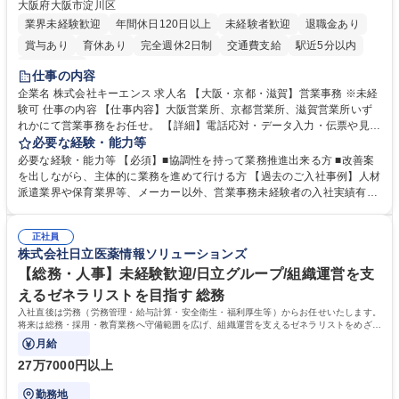
大阪府大阪市淀川区
業界未経験歓迎
年間休日120日以上
未経験者歓迎
退職金あり
賞与あり
育休あり
完全週休2日制
交通費支給
駅近5分以内
土日祝休み
仕事の内容
企業名 株式会社キーエンス 求人名 【大阪・京都・滋賀】営業事務 ※未経
験可 仕事の内容 【仕事内容】大阪営業所、京都営業所、滋賀営業所いず
れかにて営業事務をお任せ。 【詳細】電話応対・データ入力・伝票や見積
の作成・カタログ送付・来客対応・営業所内で発生する事務業務や業務改
必要な経験・能力等
善をお任せ。 【教育制度】ご入社後、育成担当とペアになりながらOJTに
必要な経験・能力等 【必須】■協調性を持って業務推進出来る方 ■改善案
て業務を覚えていただくことが可能です。業務システムがきちんと構築さ
を出しながら、主体的に業務を進めて行ける方 【過去のご入社事例】人材
れているため、スムーズに仕事に慣れることができる環境です。また、
派遣業界や保育業界等、メーカー以外、営業事務未経験者の入社実績有
「チームで成果を出す文化」があり、良いやり方を積極的に共有しながら
【当社の事務職について】単なる事務ではなく主体性を発揮したサポート
常に改善を目指す風土のため、安心して業務に取り組んでいただけます。
により、キーエンスの付加価値向上に貢献します。ベースの定型業務に加
募集職種 【大阪・京都・滋賀】営業事務 ※未経験可
正社員
えて、お客様や社員の状況に合わせ、能動的なサポート、改善の動きも期
株式会社日立医薬情報ソリューションズ
待され。組織を支えるスペシャリストとして、チームに貢献し、結果的に
社員から頼られる存在になることができます。平均19:30の退勤以降の業
【総務・人事】未経験歓迎/日立グループ/組織運営を支
務の持ち帰りも禁止されており、メリハリのある働き方となります。 学
えるゼネラリストを目指す 総務
歴・資格 学歴：大学院 大学 高専 短大 語学力： 資格：
入社直後は労務（労務管理・給与計算・安全衛生・福利厚生等）からお任せいたします。
将来は総務・採用・教育業務へ守備範囲を広げ、組織運営を支えるゼネラリストをめざせ
ます。
月給
27万7000円以上
勤務地