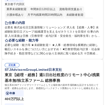
東京都千代田区
業界未経験歓迎
年間休日120日以上
資格取得支援あり
介護休暇あり
月平均残業時間20時間以内
未経験者歓迎
住宅手当あり
時短勤務あり
退職金あり
在宅OK
賞与あり
仕事の内容
育休あり
完全週休2日制
交通費支給
土日祝休み
寮・社宅あり
企業名 株式会社日立医薬情報ソリューションズ 求人名 【総務・人事】未
経験歓迎/日立グループ/組織運営を支えるゼネラリストを目指す 仕事の内
容 入社直後は労務（労務管理・給与計算・安全衛生・福利厚生等）からお
任せいたします。将来は総務・採用・教育業務へ守備範囲を広げ、組織運
必要な経験・能力等
営を支えるゼネラリストをめざせます。 ・初期業務：労働時間管理、給与
必要な経験・能力等 ★未経験歓迎！ ★人事・総務領域を横断的に経験し
計算、社会保険対応、福利厚生管理、安全衛生、健康経営推進等をお任せ
幅広いスキルを身につけたい方におすすめ！ ■労務管理(給与計算・社会保
します。ご経験に応じて、休職者管理など、幅広く経験を積んでいただき
険手続き・勤怠管理など)に関心があり主体的に取り組める方 ※労務経験
ます。 ・将来的な広がり：総務・採用・教育・税務対応・経営企画等。
者は早期にご活躍いただけます。 ■チームで仕事を推進できる方■将来は
★メンバーがマンツーマンで丁寧に教えるため、ご経験が浅くても安心！
マネジメント職として活躍したい 【尚可】■人事、労務、採用、教育業務
幅広く経験を積みたい意欲がある方に最適な環境です。 募集職種 【総
正社員
のご経験 ■労務管理（給与計算・社会保険手続き・勤怠管理など）の経験
STJAdvisorsGroupLimited日本支社
務・人事】未経験歓迎/日立グループ/組織運営を支えるゼネラリストを目
■衛生管理者の資格をお持ちの方 学歴・資格 学歴：大学院 大学 高専 短大
指す
専修学校 高校 語学力： 資格：
東京【経理・総務】週1日出社程度のリモート中心/残業
基本無/独立系ファーム 総務事務
独立系ECMアドバイザリーファームとして上場前後の資本市場戦略を設計する当社にて
経理・総務をお任せします。基礎的なバックオフィス業務からスタートし組織を支える専
任担当として広く活躍できる環境です。
年俸
400万円以上