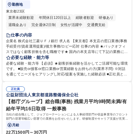
勤務地
東京都23区
業界未経験歓迎
年間休日120日以上
経験者歓迎
研修あり
退職金あり
完全週休2日制
女性が活躍中
交通費支給
土日祝休み
仕事の内容
企業名 株式会社三菱ＵＦＪ銀行 求人名 【東京都】本支店の窓口業務(事務
手続受付/資産運用提案)/後方事務/ロビー応対 仕事の内容 ★バックオフィ
スではなく顧客折衝を含む職種です★ 国内の本支店等にて下記の業務に従
事していただきます。 ■窓口/後方/ロビーにて事務手続等の受付・オペレ
必要な経験・能力等
ーション、お客様対応 ■窓口にて、ご来店された個人のお客様に対して金
必要な経験・能力等 【必須】★顧客折衝経験を活かしてご活躍可能な環境
融商品のご提案 ■効率的な事務運用の検討・構築等 ≪業務紹介：ご応募前
です。 ■販売or接客or窓口業務or営業経験をお持ちの方(業界不問) ※対話
に必ずご覧ください≫ ※記事 https://www.mysite.bk.mufg.jp/career/circle/
を通じてニーズをヒアリングし対応/提案を実施した経験必須 ■正社員とし
article17/ ※動画 https://youtu.be/H-S7HaJqqbg 募集職種 【東京都】本支
ての就業経験1年以上 【歓迎】■金融業界での就業経験■銀行での預金為替
店の窓口業務(事務手続受付/資産運用提案)/後方事務/ロビー応対
事務経験 ■金融商品の提案・販売経験 ≪魅力≫研修やOJT環境が整ってい
正社員
るので安心して入行いただけます。 幅広いキャリアの選択肢があり、公募
公益財団法人東京都道路整備保全公社
や社内副業等を活用し、 一人ひとりが挑戦できるカルチャーが浸透してい
ます。 学歴・資格 学歴：大学院 大学 高専 短大 専修学校 高校 語学力：
【都庁グループ】総合職(事務) 残業月平均9時間未満/有
資格：
給年平均16日取得 一般事務
当社の総合職として、ジョブローテーションによる人事経理部門や収益事業等のフロント
部門の部署等幅広い部署での業務をお任せいたします。研修制度やキャリア支援が充実し
ております！ ※下記業務詳細
月給
22万1500円～30万円