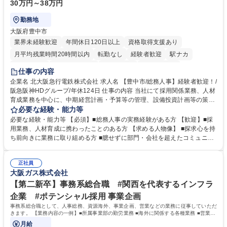
30万円～38万円
勤務地
大阪府豊中市
業界未経験歓迎
年間休日120日以上
資格取得支援あり
月平均残業時間20時間以内
転勤なし
経験者歓迎
駅ナカ
退職金あり
完全週休2日制
交通費支給
駅近5分以内
仕事の内容
土日祝休み
服装自由
昼食補助あり
食事補助あり
企業名 北大阪急行電鉄株式会社 求人名 【豊中市/総務人事】経験者歓迎！/
阪急阪神HDグループ/年休124日 仕事の内容 当社にて採用関係業務、人材
育成業務を中心に、中期経営計画・予算等の管理、設備投資計画等の策
定、さらに社内の重要会議の運営等、経営の根幹となる幅広い総務人事業
必要な経験・能力等
務全般を担当していただきます。 【主な業務内容】 ■採用関係業務および
必要な経験・能力等 【必須】■総務人事の実務経験がある方 【歓迎】■採
人材育成(社員研修)業務の推進 ■中期経営計画および予算等の管理 ■設備
用業務、人材育成に携わったことのある方 【求める人物像】 ■探求心を持
投資計画等の策定 ■社内の重要会議の運営 ■その他総務人事業務全般 【入
ち前向きに業務に取り組める方 ■臆せずに部門・会社を超えたコミュニケ
社後】入社後は採用や育成をメインに担当し将来的には経営根幹に関わる
ーションの取れる方 ■自分で考えて行動のできる方 ■第二の創業期を迎え
総務人事業務全般へ幅広く従事していただきます。 募集職種 【豊中市/総
る当社で組織の次代を担うネクスト人材として長期的に成長したい方 ■周
務人事】経験者歓迎！/阪急阪神HDグループ/年休124日
正社員
囲のメンバーと協調しつつ主体性を持って能動的に業務を推進できる方 学
大阪ガス株式会社
歴・資格 学歴：大学院 大学 高専 短大 専修学校 高校 語学力： 資格：
【第二新卒】事務系総合職 #関西を代表するインフラ
企業 #ポテンシャル採用 事業企画
事務系総合職として、人事総務、資源海外、事業企画、営業などの業務に従事していただ
きます。 【業務内容の一例】■所属事業部の勤労業務 ■海外に関係する各種業務 ■営業部
門の企画スタッフ、ルート営業
月給