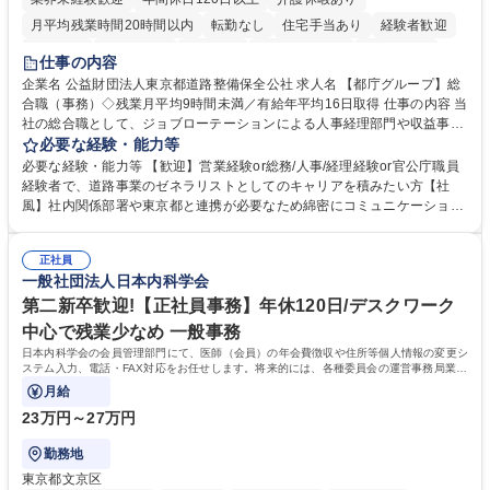
月平均残業時間20時間以内
転勤なし
住宅手当あり
経験者歓迎
研修あり
退職金あり
賞与あり
完全週休2日制
交通費支給
仕事の内容
駅近5分以内
資格取得手当あり
食事補助あり
企業名 公益財団法人東京都道路整備保全公社 求人名 【都庁グループ】総
合職（事務）◇残業月平均9時間未満／有給年平均16日取得 仕事の内容 当
社の総合職として、ジョブローテーションによる人事経理部門や収益事業
等のフロント部門の部署等幅広い部署での業務をお任せいたします。研修
必要な経験・能力等
制度やキャリア支援が充実しております！ ※下記業務詳細 【業務詳細】■
必要な経験・能力等 【歓迎】営業経験or総務/人事/経理経験or官公庁職員
管理部門：広報、人事、経理など当公社の運営に係る管理業務 ■収益部
経験者で、道路事業のゼネラリストとしてのキャリアを積みたい方【社
門：駐車場の新規開拓、管理運営、新宿駅西口広場の「イベントコーナ
風】社内関係部署や東京都と連携が必要なため綿密にコミュニケーション
ー」などの管理運営 ■道路部門：整備の急がれる骨格幹線道路や木造住宅
を図っています。 【業務の魅力】■幅広く携われる：総合職（事務）で
密集地域の特定整備路線の用地取得、道路に関する普及啓発事業、都内の
は、駐車場の管理運営や道路用地の取得、公益財団法人の中枢を担う管理
道路施設や道路工事現場の見学ツアー事業 ※入社後は上記いずれかの部門
正社員
部門など多岐に渡る業務を経験できます。 ■様々なプロジェクト：駐車場
一般社団法人日本内科学会
へ配属。※業務内容変更の範囲：会社の定める業務 募集職種 【都庁グル
事業の他、新宿駅西口広場内に設置された照明を兼ねた広告「ブライトサ
ープ】総合職（事務）◇残業月平均9時間未満／有給年平均16日取得
イン」の管理運営を行うなど、事業収益を生み出す活動を積極的に行って
第二新卒歓迎!【正社員事務】年休120日/デスクワーク
います。 学歴・資格 学歴：大学院 大学 高専 短大 専修学校 高校 語学力：
中心で残業少なめ 一般事務
資格：
日本内科学会の会員管理部門にて、医師（会員）の年会費徴収や住所等個人情報の変更シ
ステム入力、電話・FAX対応をお任せします。将来的には、各種委員会の運営事務局業務
などにも幅広く携わっていただきます。
月給
23万円～27万円
勤務地
東京都文京区