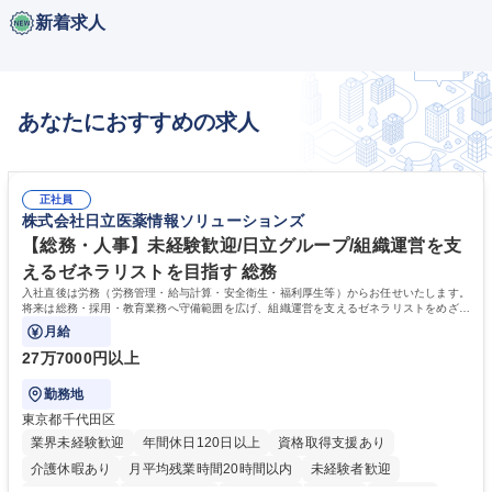
新着求人
あなたにおすすめの求人
正社員
株式会社日立医薬情報ソリューションズ
【総務・人事】未経験歓迎/日立グループ/組織運営を支
えるゼネラリストを目指す 総務
入社直後は労務（労務管理・給与計算・安全衛生・福利厚生等）からお任せいたします。
将来は総務・採用・教育業務へ守備範囲を広げ、組織運営を支えるゼネラリストをめざせ
ます。
月給
27万7000円以上
勤務地
東京都千代田区
業界未経験歓迎
年間休日120日以上
資格取得支援あり
介護休暇あり
月平均残業時間20時間以内
未経験者歓迎