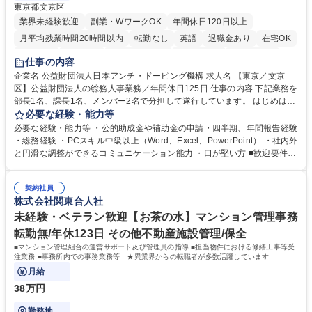
東京都文京区
業界未経験歓迎
副業・WワークOK
年間休日120日以上
月平均残業時間20時間以内
転勤なし
英語
退職金あり
在宅OK
賞与あり
育休あり
完全週休2日制
交通費支給
土日祝休み
仕事の内容
食事補助あり
企業名 公益財団法人日本アンチ・ドーピング機構 求人名 【東京／文京
区】公益財団法人の総務人事業務／年間休日125日 仕事の内容 下記業務を
部長1名、課長1名、メンバー2名で分担して遂行しています。 はじめは担
当者として業務を覚えていただき、ゆくゆくはリーダーやマネージャーポ
必要な経験・能力等
ジションとして活躍いただくことを期待しています。 【総務・人事グルー
必要な経験・能力等 ・公的助成金や補助金の申請・四半期、年間報告経験
プの業務内容】 ・人事制度関連 ・採用活動 ・教育研修の企画、実行 ・勤
・総務経験 ・PCスキル中級以上（Word、Excel、PowerPoint） ・社内外
怠管理 ・官公庁への各種提出 ・法定の会議運営（評議員会、理事会） ・
と円滑な調整ができるコミュニケーション能力 ・口が堅い方 ■歓迎要件
コンプライアンス ・内部規程やルールの管理、整備、文書管理 ・契約関
・採用業務経験 ・英語に抵抗がない方 ・営業経験 学歴・資格 学歴：大学
連 ・衛生管理 ・防災関連・公的助成金の管理・オフィス、ファシリティ
院 大学 高専 短大 専修学校 高校 語学力： 資格：
管理 ・福利厚生関連 ・職員からの問合せ、相談対応 ・その他日常の総務
契約社員
株式会社関東合人社
業務全般 募集職種 【東京／文京区】公益財団法人の総務人事業務／年間
休日125日
未経験・ベテラン歓迎【お茶の水】マンション管理事務
転勤無/年休123日 その他不動産施設管理/保全
■マンション管理組合の運営サポート及び管理員の指導 ■担当物件における修繕工事等受
注業務 ■事務所内での事務業務等 ★異業界からの転職者が多数活躍しています
月給
38万円
勤務地