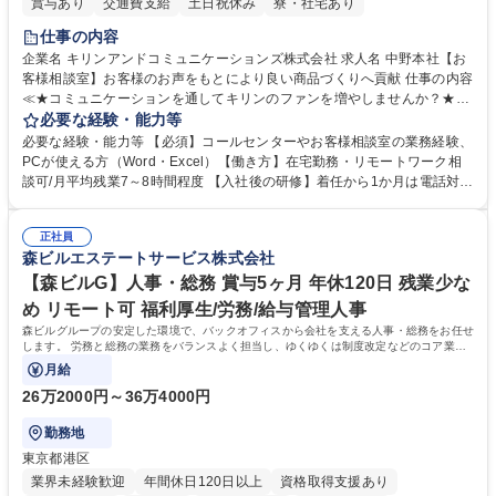
賞与あり
交通費支給
土日祝休み
寮・社宅あり
仕事の内容
企業名 キリンアンドコミュニケーションズ株式会社 求人名 中野本社【お
客様相談室】お客様のお声をもとにより良い商品づくりへ貢献 仕事の内容
≪★コミュニケーションを通してキリンのファンを増やしませんか？★≫
お客様のお声をより良い商品づくりに活かしていく上で、窓口となるお客
必要な経験・能力等
様相談室でのお仕事です。 日々お客様からいただくキリングループへのご
必要な経験・能力等 【必須】コールセンターやお客様相談室の業務経験、
意見を、企業活動に活かしています。お客様からの声に迅速かつ誠意をも
PCが使える方（Word・Excel）【働き方】在宅勤務・リモートワーク相
って対応、情報提供するとともにグループ内活動に反映しています。 【具
談可/月平均残業7～8時間程度 【入社後の研修】着任から1か月は電話対応
体的には】電話応対、メール、お手紙対応、ご指摘品調査報告書作成、有
のOJTを中心に実施し、電話対応に慣れた段階でメール・手紙のOJTを実
人チャットボット対応など。 【1日の対応件数】■電話：月間一人当たり
施する予定です。独り立ち以降もしっかりフォローする体制を整えていま
平均100件前後■メール・手紙：同上40件前後 募集職種 中野本社【お客様
正社員
すのでご安心ください。 【当社について】キリングループの広報機能を担
森ビルエステートサービス株式会社
相談室】お客様のお声をもとにより良い商品づくりへ貢献
う会社として、お客様との出会いを大切にし、磨き上げたホスピタリティ
を込めてコミュニケーションをとりながら広報関連業務を行っておりま
【森ビルG】人事・総務 賞与5ヶ月 年休120日 残業少な
す。 学歴・資格 学歴：大学院 大学 高専 短大 専修学校 高校 語学力： 資
め リモート可 福利厚生/労務/給与管理人事
格：
森ビルグループの安定した環境で、バックオフィスから会社を支える人事・総務をお任せ
します。 労務と総務の業務をバランスよく担当し、ゆくゆくは制度改定などのコア業務
にも挑戦できる、やりがいある環境です。
月給
26万2000円～36万4000円
勤務地
東京都港区
業界未経験歓迎
年間休日120日以上
資格取得支援あり