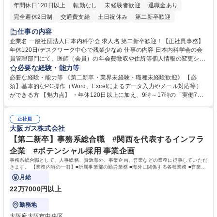
年間休日120日以上
転勤なし
未経験者歓迎
退職金あり
完全週休2日制
交通費支給
土日祝休み
第二新卒歓迎
仕事の内容
企業名 一般社団法人日本内科学会 求人名 第二新卒歓迎！【正社員事務】
年休120日/デスクワーク中心で残業少なめ 仕事の内容 日本内科学会の会
員管理部門にて、医師（会員）の年会費徴収や住所等個人情報の変更シス
テム入力、電話・FAX対応をお任せします。将来的には、各種委員会の運
必要な経験・能力等
営事務局業務などにも幅広く携わっていただきます。 【会員管理・データ
必要な経験・能力等 《第二新卒・業界未経験・職種未経験歓迎》 【必
入力業務】 ・医師（会員）の住所変更、個人情報のシステム登録・更新
須】基本的なPC操作（Word、Excelによるデータ入力やメール対応等）
・年会費の徴収管理や入金データの照合確認 【問い合わせ対応】 ・会員
ができる方 【魅力点】 ・年休120日以上に加え、9時～17時の「実働7時
（医師）からの電話、FAX、ネット申請に伴う相談受付 ・複雑な案件のへ
間勤務」で残業も少なくワークライフバランスは抜群です。 【将来的な業
のエスカレーション・連携対応 募集職種 第二新卒歓迎！【正社員事務】
務（各種委員会運営）】 ・学会内における各種委員会のスケジュール調
年休120日/デスクワーク中心で残業少なめ
正社員
整、資料作成、当日の運営サポート 学歴・資格 学歴：大学院 大学 語学
大阪ガス株式会社
力： 資格：
【第二新卒】事務系総合職 #関西を代表するインフラ
企業 #ポテンシャル採用 事業企画
事務系総合職として、人事総務、資源海外、事業企画、営業などの業務に従事していただ
きます。 【業務内容の一例】■所属事業部の勤労業務 ■海外に関係する各種業務 ■営業部
門の企画スタッフ、ルート営業
月給
22万7000円以上
勤務地
大阪府大阪市中央区