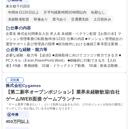
東京都千代田区
年間休日120日以上
月平均残業時間20時間以内
転勤なし
未経験者歓迎
研修あり
賞与あり
交通費支給
土日祝休み
仕事の内容
企業名 株式会社関東合人社 求人名 未経験・ベテラン歓迎【お茶の水】マ
ンション管理事務◎転勤無/年休123日 仕事の内容 ■マンション管理組合の
運営サポート及び管理員の指導 ■担当物件における修繕工事等受注業務 ■
事務所内での事務業務等 ★異業界からの転職者が多数活躍しています
必要な経験・能力等
【年収補足】532万円 ＋別途インセンティヴで平均約100万円/年（昨年度
必要な経験・能力等 【必須】■資格取得に向けてコツコツ努力できる方 ■
実績） ＋管理業務主任者資格手当50,000円/月 ★親会社である株式会社合
PCスキル（Excel,PowerPoint,Word） ■積極的に行動できる方 【入社
人社計画研究所社のグループ会社として、質の高いサービスと適性価格を
者】49歳：事務経験、32歳：ドラッグストア勤務、 58歳：飲食店勤務
武器に約20年受託戸数増加中です。https://www.gojin.co.jp/abt/abt_3.html
等：中途採用の9割が未経験者！ 【資格取得支援】■メンター制度■社内模
募集職種 未経験・ベテラン歓迎【お茶の水】マンション管理事務◎転勤
試や研修制度など充実！ ＊未資格者の8割以上が入社2年以内に資格を取
無/年休123日
正社員
得出来ております！ 【魅力】■フレックス制度、未経験からでも下限年収
株式会社Cygames
を一律支給！ ■管理業務主任者資格取得後には50,000円/月の手当あり！
学歴・資格 学歴：大学院 大学 高専 短大 専修学校 高校 語学力： 資格：第
【第二新卒オープンポジション】業界未経験歓迎/自社
一種運転免許普通自動車
ゲーム/WEB面接 ゲームプランナー
「ゲーム業界で働きたい！」という気持ちはあるものの、どのポジションが自分の適性に
マッチしているか悩んでいる方が対象となります！
年俸
450万円以上