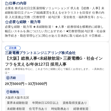
住宅手当あり
時短勤務あり
退職金あり
在宅OK
賞与あり
仕事の内容
育休あり
完全週休2日制
交通費支給
土日祝休み
寮・社宅あり
企業名 株式会社日立医薬情報ソリューションズ 求人名 【総務・人事】未
経験歓迎/日立グループ/組織運営を支えるゼネラリストを目指す 仕事の内
容 入社直後は労務（労務管理・給与計算・安全衛生・福利厚生等）からお
任せいたします。将来は総務・採用・教育業務へ守備範囲を広げ、組織運
必要な経験・能力等
営を支えるゼネラリストをめざせます。 ・初期業務：労働時間管理、給与
必要な経験・能力等 ★未経験歓迎！ ★人事・総務領域を横断的に経験し
計算、社会保険対応、福利厚生管理、安全衛生、健康経営推進等をお任せ
幅広いスキルを身につけたい方におすすめ！ ■労務管理(給与計算・社会保
します。ご経験に応じて、休職者管理など、幅広く経験を積んでいただき
険手続き・勤怠管理など)に関心があり主体的に取り組める方 ※労務経験
ます。 ・将来的な広がり：総務・採用・教育・税務対応・経営企画等。
者は早期にご活躍いただけます。 ■チームで仕事を推進できる方■将来は
★メンバーがマンツーマンで丁寧に教えるため、ご経験が浅くても安心！
マネジメント職として活躍したい 【尚可】■人事、労務、採用、教育業務
幅広く経験を積みたい意欲がある方に最適な環境です。 募集職種 【総
正社員
のご経験 ■労務管理（給与計算・社会保険手続き・勤怠管理など）の経験
三菱電機プラントエンジニアリング株式会社
務・人事】未経験歓迎/日立グループ/組織運営を支えるゼネラリストを目
■衛生管理者の資格をお持ちの方 学歴・資格 学歴：大学院 大学 高専 短大
指す
専修学校 高校 語学力： 資格：
【大阪】総務人事<未経験歓迎> 三菱電機G・社会イン
フラを支える/年休127日 採用人事
総務・人事領域を中心に、これまでのご経験に応じて幅広くお任せします。 ＜具体的に
は＞
月給
29万5000円～33万5000円
勤務地
大阪府大阪市北区
業界未経験歓迎
年間休日120日以上
資格取得支援あり
未経験者歓迎
住宅手当あり
時短勤務あり
経験者歓迎