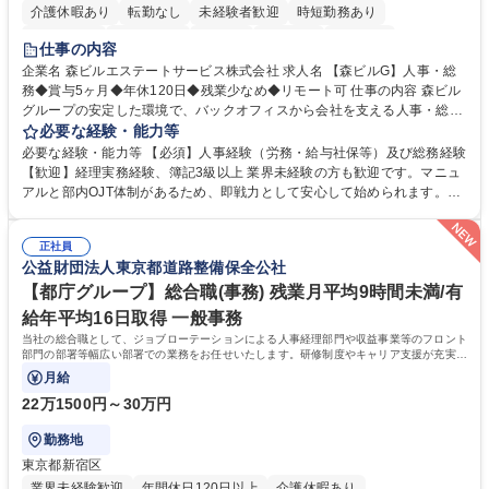
介護休暇あり
転勤なし
未経験者歓迎
時短勤務あり
経験者歓迎
退職金あり
在宅OK
賞与あり
育休あり
仕事の内容
完全週休2日制
交通費支給
長期歓迎
駅近5分以内
土日祝休み
企業名 森ビルエステートサービス株式会社 求人名 【森ビルG】人事・総
務◆賞与5ヶ月◆年休120日◆残業少なめ◆リモート可 仕事の内容 森ビル
グループの安定した環境で、バックオフィスから会社を支える人事・総務
をお任せします。 労務と総務の業務をバランスよく担当し、ゆくゆくは制
必要な経験・能力等
度改定などのコア業務にも挑戦できる、やりがいある環境です。 ■勤怠管
必要な経験・能力等 【必須】人事経験（労務・給与社保等）及び総務経験
理、給与計算、社会保険手続き、年末調整等の労務管理全般 ■入退社手続
【歓迎】経理実務経験、簿記3級以上 業界未経験の方も歓迎です。マニュ
き、社内規定の改定や人事制度改定などのコア業務 ■社内イベントの企画
アルと部内OJT体制があるため、即戦力として安心して始められます。
運営やその他総務業務全般 ※労務と総務を1：1の割合でお任せ。 入社後
【魅力・やりがい】森ビルGの安定基盤で労務から総務まで幅広く携われ
は部内のOJTを中心に、あなたの経験に合わせて不足している部分はいつ
ます。定型業務に留まらず、社内規定や人事制度の改定など会社のコア業
でも質問・相談できる環境が整っているため、安心して成長できます。 募
正社員
務に挑戦できるため、自身の成長と組織への貢献度をダイレクトに実感で
公益財団法人東京都道路整備保全公社
集職種 【森ビルG】人事・総務◆賞与5ヶ月◆年休120日◆残業少なめ◆
きます。 残業少なめ、週1日リモート可など、ワークライフバランスを保
リモート可
ち長期活躍できる環境です。 「これまでの幅広い経験を活かし、長期的な
【都庁グループ】総合職(事務) 残業月平均9時間未満/有
キャリアを築きたい」という前向きな意欲と挑戦を全力で応援します。 学
給年平均16日取得 一般事務
歴・資格 学歴：大学院 大学 高専 短大 専修学校 高校 語学力： 資格：日商
当社の総合職として、ジョブローテーションによる人事経理部門や収益事業等のフロント
簿記検定1級 日商簿記検定2級 日商簿記検定3級
部門の部署等幅広い部署での業務をお任せいたします。研修制度やキャリア支援が充実し
ております！ ※下記業務詳細
月給
22万1500円～30万円
勤務地
東京都新宿区
業界未経験歓迎
年間休日120日以上
介護休暇あり