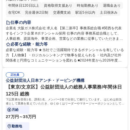
年間休日120日以上
資格取得支援あり
時短勤務あり
退職金あり
在宅OK
完全週休2日制
交通費支給
駅近5分以内
土日祝休み
服装自由
第二新卒歓迎
寮・社宅あり
食事補助あり
仕事の内容
企業名 大阪ガス株式会社 求人名 【第二新卒】事務系総合職 #関西を代表
するインフラ企業 #ポテンシャル採用 仕事の内容 事務系総合職として、
人事総務、資源海外、事業企画、営業などの業務に従事していただきま
す。 【業務内容の一例】■所属事業部の勤労業務 ■海外に関係する各種業
必要な経験・能力等
務 ■営業部門の企画スタッフ、ルート営業 【キャリアパス】入社後の配属
必要な経験・能力等 ★当社でご活躍期待できるポテンシャルを有している
ポジションで一定期間ご活躍頂いた後、本人の適性及び将来のキャリアを
方 【人物像】・ロジカルシンキングで物事を捉えられる ・社内及び社外
鑑みてジョブローテーションを行います。 【育成】OJTでの現場育成や研
関係者と円滑なコミュニケーションを図れる ■2024年度から2026年度ま
修カリキュラムを通じて、Daigasグループの業務で必要となる知識につい
での3ヵ年を対象とする「Daigasグループ中期経営計画2026」を策定しま
て学んでいただきます。 募集職種 【第二新卒】事務系総合職 #関西を代
した。https://www.osakagas.co.jp/company/press/pr2024/1777576_564
表するインフラ企業 #ポテンシャル採用
正社員
72.html ■エネルギーセキュリティの不安定化や気候変動による自然災害の
公益財団法人日本アンチ・ドーピング機構
甚大化など、これまで以上に社会課題解決の重要性が高まっています。
「未来の日常」の創造に向けて持続可能な社会の実現に貢献してまいりま
【東京/文京区】公益財団法人の総務人事業務/年間休日
す。 学歴・資格 学歴：大学院 大学 語学力： 資格：
125日 総務
下記業務を部長1名、課長1名、メンバー2名で分担して遂行しています。 はじめは担当
者として業務を覚えていただき、ゆくゆくはリーダーやマネージャーポジションとして活
躍いただくことを期待しています。
月給
27万円～35万円
勤務地