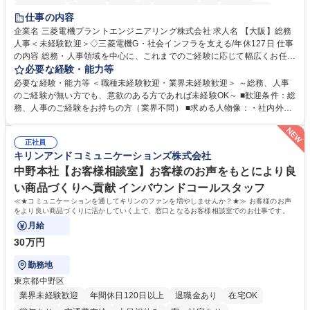
退職金あり
在宅OK
賞与あり
完全週休2日制
交通費支給
仕事の内容
駅近5分以内
土日祝休み
服装自由
寮・社宅あり
食事補助あり
企業名 三菱電機プラントエンジニアリング株式会社 求人名 【大阪】総務
人事＜未経験歓迎＞◇三菱電機G・社会インフラを支える/年休127日 仕事
の内容 総務・人事領域を中心に、これまでのご経験に応じて幅広くお任せ
します。 ＜具体的には＞ ・総務/人事労務（給与・社保・勤怠管理など）
必要な経験・能力等
・採用・教育研修 ・福利厚生運用 など ※基本的には事務所勤務ですが、
必要な経験・能力等 ＜職種未経験歓迎・業界未経験歓迎＞ ～総務、人事
採用や教育等の業務内容により、関西圏以外への日帰り・宿泊を伴う国内
のご経験が無い方でも、意欲のある方であれば未経験OK～ ■歓迎条件：総
出張もございます。 ※担当業務を持ちつつ、お互いに助け合いながら、総
務、人事のご経験をお持ちの方（業界不問） ■求める人物像：・社内外の
務部という組織として協力しながら進める体制です。 募集職種 【大阪】
関係各部門との調整を率先して行い、業務を円滑に遂行できる協調性やコ
総務人事＜未経験歓迎＞◇三菱電機G・社会インフラを支える/年休127日
ミュニケーション能力を持っている方 ・人事総務領域に興味がありゼネラ
正社員
リスト志向をお持ちの方 学歴・資格 学歴：大学院 大学 語学力： 資格：
キリンアンドコミュニケーションズ株式会社
中野本社【お客様相談室】お客様のお声をもとにより良
い商品づくりへ貢献 インバウンドコールスタッフ
≪★コミュニケーションを通してキリンのファンを増やしませんか？★≫ お客様のお声
をより良い商品づくりに活かしていく上で、窓口となるお客様相談室でのお仕事です。
月給
30万円
勤務地
東京都中野区
業界未経験歓迎
年間休日120日以上
退職金あり
在宅OK