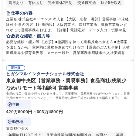
賞与あり
育休あり
完全週休2日制
交通費支給
駅近5分以内
土日祝休み
仕事の内容
企業名 株式会社キーエンス 求人名 【大阪・京都・滋賀】営業事務 ※未経
験可 仕事の内容 【仕事内容】大阪営業所、京都営業所、滋賀営業所いず
れかにて営業事務をお任せ。 【詳細】電話応対・データ入力・伝票や見積
の作成・カタログ送付・来客対応・営業所内で発生する事務業務や業務改
必要な経験・能力等
善をお任せ。 【教育制度】ご入社後、育成担当とペアになりながらOJTに
必要な経験・能力等 【必須】■協調性を持って業務推進出来る方 ■改善案
て業務を覚えていただくことが可能です。業務システムがきちんと構築さ
を出しながら、主体的に業務を進めて行ける方 【過去のご入社事例】人材
れているため、スムーズに仕事に慣れることができる環境です。また、
派遣業界や保育業界等、メーカー以外、営業事務未経験者の入社実績有
「チームで成果を出す文化」があり、良いやり方を積極的に共有しながら
【当社の事務職について】単なる事務ではなく主体性を発揮したサポート
常に改善を目指す風土のため、安心して業務に取り組んでいただけます。
により、キーエンスの付加価値向上に貢献します。ベースの定型業務に加
募集職種 【大阪・京都・滋賀】営業事務 ※未経験可
正社員
えて、お客様や社員の状況に合わせ、能動的なサポート、改善の動きも期
ヒガシマルインターナショナル株式会社
待され。組織を支えるスペシャリストとして、チームに貢献し、結果的に
社員から頼られる存在になることができます。平均19:30の退勤以降の業
東京都中央区【営業事務・貿易事務】食品商社/残業少
務の持ち帰りも禁止されており、メリハリのある働き方となります。 学
なめ/リモート等相談可 営業事務
歴・資格 学歴：大学院 大学 高専 短大 語学力： 資格：
食品の加工・販売を行っている当社にて、営業事務・貿易事務をお任せいたします。営業
社員のサポートポジションとして、受発注から海外工場との調整まで幅広く対応し、当社
事業の根幹を支えていただきます。
年俸
420万6000円～603万4800円
勤務地
東京都中央区
年間休日120日以上
月平均残業時間20時間以内
転勤なし
英語