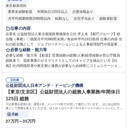
東京都新宿区
業界未経験歓迎
年間休日120日以上
介護休暇あり
月平均残業時間20時間以内
転勤なし
住宅手当あり
経験者歓迎
研修あり
退職金あり
賞与あり
完全週休2日制
交通費支給
仕事の内容
駅近5分以内
資格取得手当あり
食事補助あり
企業名 公益財団法人東京都道路整備保全公社 求人名 【都庁グループ】総
合職（事務）◇残業月平均9時間未満／有給年平均16日取得 仕事の内容 当
社の総合職として、ジョブローテーションによる人事経理部門や収益事業
等のフロント部門の部署等幅広い部署での業務をお任せいたします。研修
必要な経験・能力等
制度やキャリア支援が充実しております！ ※下記業務詳細 【業務詳細】■
必要な経験・能力等 【歓迎】営業経験or総務/人事/経理経験or官公庁職員
管理部門：広報、人事、経理など当公社の運営に係る管理業務 ■収益部
経験者で、道路事業のゼネラリストとしてのキャリアを積みたい方【社
門：駐車場の新規開拓、管理運営、新宿駅西口広場の「イベントコーナ
風】社内関係部署や東京都と連携が必要なため綿密にコミュニケーション
ー」などの管理運営 ■道路部門：整備の急がれる骨格幹線道路や木造住宅
を図っています。 【業務の魅力】■幅広く携われる：総合職（事務）で
密集地域の特定整備路線の用地取得、道路に関する普及啓発事業、都内の
は、駐車場の管理運営や道路用地の取得、公益財団法人の中枢を担う管理
道路施設や道路工事現場の見学ツアー事業 ※入社後は上記いずれかの部門
正社員
部門など多岐に渡る業務を経験できます。 ■様々なプロジェクト：駐車場
公益財団法人日本アンチ・ドーピング機構
へ配属。※業務内容変更の範囲：会社の定める業務 募集職種 【都庁グル
事業の他、新宿駅西口広場内に設置された照明を兼ねた広告「ブライトサ
ープ】総合職（事務）◇残業月平均9時間未満／有給年平均16日取得
イン」の管理運営を行うなど、事業収益を生み出す活動を積極的に行って
【東京/文京区】公益財団法人の総務人事業務/年間休日
います。 学歴・資格 学歴：大学院 大学 高専 短大 専修学校 高校 語学力：
125日 総務
資格：
下記業務を部長1名、課長1名、メンバー2名で分担して遂行しています。 はじめは担当
者として業務を覚えていただき、ゆくゆくはリーダーやマネージャーポジションとして活
躍いただくことを期待しています。
月給
27万円～35万円