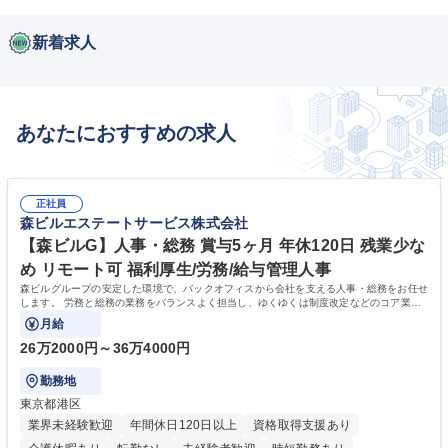
新着求人
あなたにおすすめの求人
正社員
森ビルエステートサービス株式会社
【森ビルG】人事・総務 賞与5ヶ月 年休120日 残業少な
め リモート可 福利厚生/労務/給与管理人事
森ビルグループの安定した環境で、バックオフィスから会社を支える人事・総務をお任せ
します。 労務と総務の業務をバランスよく担当し、ゆくゆくは制度改定などのコア業務
にも挑戦できる、やりがいある環境です。
月給
26万2000円～36万4000円
勤務地
東京都港区
業界未経験歓迎
年間休日120日以上
資格取得支援あり