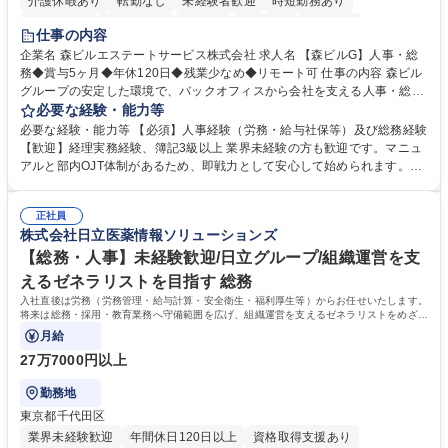
介護休暇あり
転勤なし
未経験者歓迎
時短勤務あり
経験者歓迎
退職金あり
在宅OK
賞与あり
育休あり
仕事の内容
完全週休2日制
交通費支給
長期歓迎
駅近5分以内
土日祝休み
企業名 森ビルエステートサービス株式会社 求人名 【森ビルG】人事・総
務◆賞与5ヶ月◆年休120日◆残業少なめ◆リモート可 仕事の内容 森ビル
グループの安定した環境で、バックオフィスから会社を支える人事・総務
をお任せします。 労務と総務の業務をバランスよく担当し、ゆくゆくは制
必要な経験・能力等
度改定などのコア業務にも挑戦できる、やりがいある環境です。 ■勤怠管
必要な経験・能力等 【必須】人事経験（労務・給与社保等）及び総務経験
理、給与計算、社会保険手続き、年末調整等の労務管理全般 ■入退社手続
【歓迎】経理実務経験、簿記3級以上 業界未経験の方も歓迎です。マニュ
き、社内規定の改定や人事制度改定などのコア業務 ■社内イベントの企画
アルと部内OJT体制があるため、即戦力として安心して始められます。
運営やその他総務業務全般 ※労務と総務を1：1の割合でお任せ。 入社後
【魅力・やりがい】森ビルGの安定基盤で労務から総務まで幅広く携われ
は部内のOJTを中心に、あなたの経験に合わせて不足している部分はいつ
ます。定型業務に留まらず、社内規定や人事制度の改定など会社のコア業
でも質問・相談できる環境が整っているため、安心して成長できます。 募
正社員
務に挑戦できるため、自身の成長と組織への貢献度をダイレクトに実感で
株式会社日立医薬情報ソリューションズ
集職種 【森ビルG】人事・総務◆賞与5ヶ月◆年休120日◆残業少なめ◆
きます。 残業少なめ、週1日リモート可など、ワークライフバランスを保
リモート可
ち長期活躍できる環境です。 「これまでの幅広い経験を活かし、長期的な
【総務・人事】未経験歓迎/日立グループ/組織運営を支
キャリアを築きたい」という前向きな意欲と挑戦を全力で応援します。 学
えるゼネラリストを目指す 総務
歴・資格 学歴：大学院 大学 高専 短大 専修学校 高校 語学力： 資格：日商
入社直後は労務（労務管理・給与計算・安全衛生・福利厚生等）からお任せいたします。
簿記検定1級 日商簿記検定2級 日商簿記検定3級
将来は総務・採用・教育業務へ守備範囲を広げ、組織運営を支えるゼネラリストをめざせ
ます。
月給
27万7000円以上
勤務地
東京都千代田区
業界未経験歓迎
年間休日120日以上
資格取得支援あり