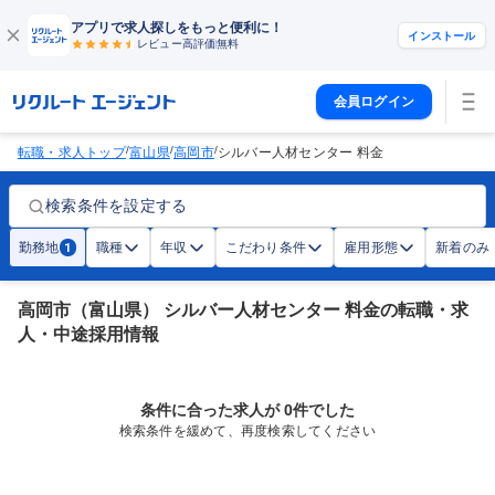
アプリで求人探しをもっと便利に！
インストール
レビュー高評価
無料
会員ログイン
/
/
/
転職・求人トップ
富山県
高岡市
シルバー人材センター 料金
検索条件を設定する
勤務地
職種
年収
こだわり条件
雇用形態
新着のみ
1
高岡市（富山県） シルバー人材センター 料金の転職・求
人・中途採用情報
条件に合った求人が 0件でした
検索条件を緩めて、再度検索してください