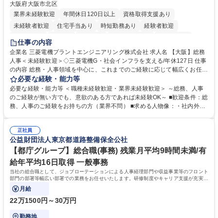
大阪府大阪市北区
業界未経験歓迎
年間休日120日以上
資格取得支援あり
未経験者歓迎
住宅手当あり
時短勤務あり
経験者歓迎
退職金あり
在宅OK
賞与あり
完全週休2日制
交通費支給
仕事の内容
駅近5分以内
土日祝休み
服装自由
寮・社宅あり
食事補助あり
企業名 三菱電機プラントエンジニアリング株式会社 求人名 【大阪】総務
人事＜未経験歓迎＞◇三菱電機G・社会インフラを支える/年休127日 仕事
の内容 総務・人事領域を中心に、これまでのご経験に応じて幅広くお任せ
します。 ＜具体的には＞ ・総務/人事労務（給与・社保・勤怠管理など）
必要な経験・能力等
・採用・教育研修 ・福利厚生運用 など ※基本的には事務所勤務ですが、
必要な経験・能力等 ＜職種未経験歓迎・業界未経験歓迎＞ ～総務、人事
採用や教育等の業務内容により、関西圏以外への日帰り・宿泊を伴う国内
のご経験が無い方でも、意欲のある方であれば未経験OK～ ■歓迎条件：総
出張もございます。 ※担当業務を持ちつつ、お互いに助け合いながら、総
務、人事のご経験をお持ちの方（業界不問） ■求める人物像：・社内外の
務部という組織として協力しながら進める体制です。 募集職種 【大阪】
関係各部門との調整を率先して行い、業務を円滑に遂行できる協調性やコ
総務人事＜未経験歓迎＞◇三菱電機G・社会インフラを支える/年休127日
ミュニケーション能力を持っている方 ・人事総務領域に興味がありゼネラ
正社員
リスト志向をお持ちの方 学歴・資格 学歴：大学院 大学 語学力： 資格：
公益財団法人東京都道路整備保全公社
【都庁グループ】総合職(事務) 残業月平均9時間未満/有
給年平均16日取得 一般事務
当社の総合職として、ジョブローテーションによる人事経理部門や収益事業等のフロント
部門の部署等幅広い部署での業務をお任せいたします。研修制度やキャリア支援が充実し
ております！ ※下記業務詳細
月給
22万1500円～30万円
勤務地