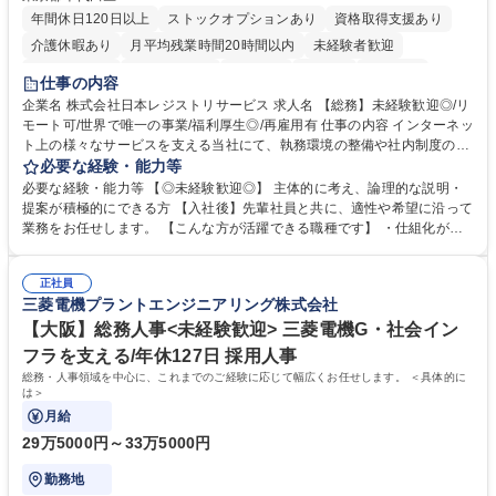
年間休日120日以上
ストックオプションあり
資格取得支援あり
介護休暇あり
月平均残業時間20時間以内
未経験者歓迎
住宅手当あり
時短勤務あり
研修あり
在宅OK
賞与あり
仕事の内容
完全週休2日制
交通費支給
駅近5分以内
土日祝休み
服装自由
企業名 株式会社日本レジストリサービス 求人名 【総務】未経験歓迎◎/リ
モート可/世界で唯一の事業/福利厚生◎/再雇用有 仕事の内容 インターネッ
ト上の様々なサービスを支える当社にて、執務環境の整備や社内制度の検
討、イベント運営などの幅広い業務を担当し、間接的に会社の生産性向上
必要な経験・能力等
や成長に貢献している部署です。 会社の全メンバーが安心して長く成果を
必要な経験・能力等 【◎未経験歓迎◎】 主体的に考え、論理的な説明・
発揮できる環境を整えるために、毎日のメンテナンスや維持管理に加え、
提案が積極的にできる方 【入社後】先輩社員と共に、適性や希望に沿って
新たな施策検討を積極的に行っていただき、会社全体を巻き込み課題解決
業務をお任せします。 【こんな方が活躍できる職種です】 ・仕組化が好
を推進。 ・オフィス運営：執務環境の整備・物品管理・社内規定整備/改
き/得意・協働の姿勢を持っている・優先順位付け、マルチタスクが得意・
善・イベント企画/運営・非常時の対応 など、本人の希望や適性によって
様々な立場で物事を考えられる・定型業務だけでなく突発的な出来事にも
幅広い業務の体得が可能で、多様なキャリアパスを描くことも可能です。
正社員
対処できる・新しいことに興味関心がある 【魅力】■自己啓発支援：資格
三菱電機プラントエンジニアリング株式会社
募集職種 【総務】未経験歓迎◎/リモート可/世界で唯一の事業/福利厚生◎/
取得や通信教育など費用の80%（年間25万円まで）を補助 ■住宅手当：家
再雇用有
賃の50%（月額7万円まで）を補助 学歴・資格 学歴：大学院 大学 語学
【大阪】総務人事<未経験歓迎> 三菱電機G・社会イン
力： 資格：
フラを支える/年休127日 採用人事
総務・人事領域を中心に、これまでのご経験に応じて幅広くお任せします。 ＜具体的に
は＞
月給
29万5000円～33万5000円
勤務地