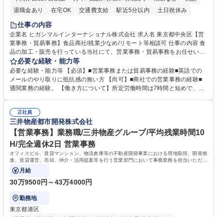
退職金あり
在宅OK
交通費支給
駅近5分以内
土日祝休み
仕事の内容
企業名 ヒガシマルインターナショナル株式会社 求人名 東京都中央区【営
業事務・貿易事務】食品商社/残業少なめ/リモート等相談可 仕事の内容 食
品の加工・販売を行っている当社にて、営業事務・貿易事務をお任せいた
します。営業社員のサポートポジションとして、受発注から海外工場との
必要な経験・能力等
調整まで幅広く対応し、当社事業の根幹を支えていただきます。 ■受発注
必要な経験・能力等 【必須】■営業事務または貿易事務の経験■英語での
業務、請求書発行 ■海外工場とのスケジュール調整 ■在庫管理 ■輸入書類
メールのやり取りに抵抗感の無い方 【尚可】■商社での営業事務の経験■
の確認・作成 ■配送手配 ■通関業者を通して行う輸出入業全般 ■倉庫との
通関業務の経験。 【働き方について】所定労働時間は7時間と短めで、残
倉入れ調整等 ※ゼネラリストとしてのキャリアアップを目指すことが可能
業も月平均20時間以下です。時差出勤制度や週1日のリモート勤務も相談
です。単に商品を販売するだけでなく原料の仕入れから販売までをトータ
可能で、ワークライフバランスを保ち長期就業しやすい環境です。 【当社
ルプロデュースしているため、商品に関わる全ての業務をサポート頂きま
正社員
の強み】1991年の設立以来、外食産業を中心としたお客様の多様なニー
三井物産都市開発株式会社
す。 募集職種 東京都中央区【営業事務・貿易事務】食品商社/残業少なめ/
ズに沿った冷凍水産物等の生産・輸入・販売を一貫して手掛けています。
リモート等相談可
自社工場と海外拠点の強固な連携によるワンストップサービスが最大の強
【営業事務】業務職/三井物産グループ/平均残業時間10
みです。 学歴・資格 学歴：大学院 大学 語学力：英語 資格：
H/完全週休2日 営業事務
オフィスビル、賃貸マンション、物流倉庫等の不動産開発事業における用地取得、開発推
進、賃貸運営、売却、仲介・活用提案等を行う営業部門において事務業務を担当いただき
ます。
月給
30万9500円～43万4000円
勤務地
東京都港区