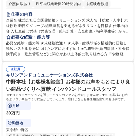
介護休暇あり
月平均残業時間20時間以内
未経験者歓迎
住宅手当あり
時短勤務あり
退職金あり
在宅OK
賞与あり
仕事の内容
育休あり
完全週休2日制
交通費支給
土日祝休み
寮・社宅あり
企業名 株式会社日立医薬情報ソリューションズ 求人名 【総務・人事】未
経験歓迎/日立グループ/組織運営を支えるゼネラリストを目指す 仕事の内
容 入社直後は労務（労務管理・給与計算・安全衛生・福利厚生等）からお
任せいたします。将来は総務・採用・教育業務へ守備範囲を広げ、組織運
必要な経験・能力等
営を支えるゼネラリストをめざせます。 ・初期業務：労働時間管理、給与
必要な経験・能力等 ★未経験歓迎！ ★人事・総務領域を横断的に経験し
計算、社会保険対応、福利厚生管理、安全衛生、健康経営推進等をお任せ
幅広いスキルを身につけたい方におすすめ！ ■労務管理(給与計算・社会保
します。ご経験に応じて、休職者管理など、幅広く経験を積んでいただき
険手続き・勤怠管理など)に関心があり主体的に取り組める方 ※労務経験
ます。 ・将来的な広がり：総務・採用・教育・税務対応・経営企画等。
者は早期にご活躍いただけます。 ■チームで仕事を推進できる方■将来は
★メンバーがマンツーマンで丁寧に教えるため、ご経験が浅くても安心！
マネジメント職として活躍したい 【尚可】■人事、労務、採用、教育業務
幅広く経験を積みたい意欲がある方に最適な環境です。 募集職種 【総
正社員
のご経験 ■労務管理（給与計算・社会保険手続き・勤怠管理など）の経験
キリンアンドコミュニケーションズ株式会社
務・人事】未経験歓迎/日立グループ/組織運営を支えるゼネラリストを目
■衛生管理者の資格をお持ちの方 学歴・資格 学歴：大学院 大学 高専 短大
指す
専修学校 高校 語学力： 資格：
中野本社【お客様相談室】お客様のお声をもとにより良
い商品づくりへ貢献 インバウンドコールスタッフ
≪★コミュニケーションを通してキリンのファンを増やしませんか？★≫ お客様のお声
をより良い商品づくりに活かしていく上で、窓口となるお客様相談室でのお仕事です。
月給
30万円
勤務地
東京都中野区