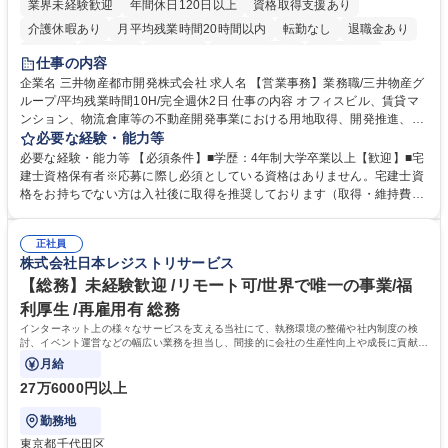
業界未経験歓迎
年間休日120日以上
資格取得支援あり
介護休暇あり
月平均残業時間20時間以内
転勤なし
退職金あり
在宅OK
賞与あり
育休あり
完全週休2日制
交通費支給
仕事の内容
駅近5分以内
土日祝休み
寮・社宅あり
企業名 三井物産都市開発株式会社 求人名 【営業事務】業務職/三井物産グ
ループ/平均残業時間10H/完全週休2日 仕事の内容 オフィスビル、賃貸マ
ンション、物流倉庫等の不動産開発事業における用地取得、開発推進、賃
貸運営、売却、仲介・活用提案等を行う営業部門において事務業務を担当
必要な経験・能力等
いただきます。 【詳細】・契約書管理、契約書製本、捺印対応、ファイリ
必要な経験・能力等 【必須条件】■学歴：4年制大学卒業以上【歓迎】■宅
ング、登記簿取得、調書取得・支払業務（各種費用支払、支払管理、請
建士資格保有者※応募に際し必須としている資格はありません。宅建士資
求・支払データ登録、取引先マスター申請対応）・予算作成及び予実管
格をお持ちでない方は入社後に取得を推奨しております（取得・維持費用
理・各種稟議書、報告書作成業務・各種台帳管理、交際費・会議費支払報
の一部補助あり） 【求める人物像】 ・向学心豊かで、主体的に行動でき
告書作成及び月次管理・部内総務庶務全般 など※※配属先によっては上記
る方。 ・社内外の多様な関係者と協調して業務を進められるコミュニケー
の他に担当頂く業務が発生する場合があります。 募集職種 【営業事務】
正社員
ション力がある方。 ・チャレンジを厭わず、粘り強く業務に取り組める
株式会社日本レジストリサービス
業務職/三井物産グループ/平均残業時間10H/完全週休2日
方。多様な関係者と謙虚に信頼関係を構築でき、期限を意識したスケジュ
ール管理が出来る方。※将来的に他部署（営業部門、コーポレート部門）
【総務】未経験歓迎 /リモート可/世界で唯一の事業/福
へのジョブローテーションの可能性があります。 学歴・資格 学歴：大学
利厚生 /再雇用有 総務
院 大学 語学力： 資格：宅地建物取引士
インターネット上の様々なサービスを支える当社にて、執務環境の整備や社内制度の検
討、イベント運営などの幅広い業務を担当し、間接的に会社の生産性向上や成長に貢献し
ている部署です。
月給
27万6000円以上
勤務地
東京都千代田区