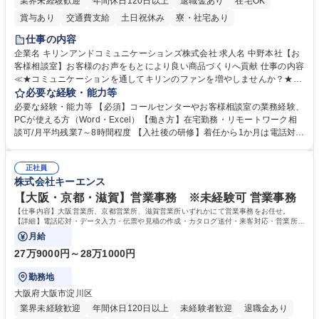
業界未経験歓迎
年間休日120日以上
退職金あり
在宅OK
賞与あり
交通費支給
土日祝休み
寮・社宅あり
仕事の内容
企業名 キリンアンドコミュニケーションズ株式会社 求人名 中野本社【お
客様相談室】お客様のお声をもとにより良い商品づくりへ貢献 仕事の内容
≪★コミュニケーションを通してキリンのファンを増やしませんか？★≫
お客様のお声をより良い商品づくりに活かしていく上で、窓口となるお客
必要な経験・能力等
様相談室でのお仕事です。 日々お客様からいただくキリングループへのご
必要な経験・能力等 【必須】コールセンターやお客様相談室の業務経験、
意見を、企業活動に活かしています。お客様からの声に迅速かつ誠意をも
PCが使える方（Word・Excel）【働き方】在宅勤務・リモートワーク相
って対応、情報提供するとともにグループ内活動に反映しています。 【具
談可/月平均残業7～8時間程度 【入社後の研修】着任から1か月は電話対応
体的には】電話応対、メール、お手紙対応、ご指摘品調査報告書作成、有
のOJTを中心に実施し、電話対応に慣れた段階でメール・手紙のOJTを実
人チャットボット対応など。 【1日の対応件数】■電話：月間一人当たり
施する予定です。独り立ち以降もしっかりフォローする体制を整えていま
平均100件前後■メール・手紙：同上40件前後 募集職種 中野本社【お客様
正社員
すのでご安心ください。 【当社について】キリングループの広報機能を担
株式会社キーエンス
相談室】お客様のお声をもとにより良い商品づくりへ貢献
う会社として、お客様との出会いを大切にし、磨き上げたホスピタリティ
を込めてコミュニケーションをとりながら広報関連業務を行っておりま
【大阪・京都・滋賀】営業事務 ※未経験可 営業事務
す。 学歴・資格 学歴：大学院 大学 高専 短大 専修学校 高校 語学力： 資
【仕事内容】大阪営業所、京都営業所、滋賀営業所いずれかにて営業事務をお任せ。
格：
【詳細】電話応対・データ入力・伝票や見積の作成・カタログ送付・来客対応・営業所内
で発生する事務業務や業務改善をお任せ。
月給
27万9000円～28万1000円
勤務地
大阪府大阪市淀川区
業界未経験歓迎
年間休日120日以上
未経験者歓迎
退職金あり