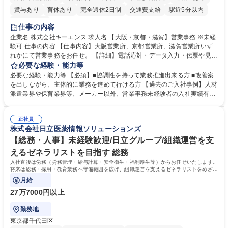
賞与あり
育休あり
完全週休2日制
交通費支給
駅近5分以内
土日祝休み
仕事の内容
企業名 株式会社キーエンス 求人名 【大阪・京都・滋賀】営業事務 ※未経
験可 仕事の内容 【仕事内容】大阪営業所、京都営業所、滋賀営業所いず
れかにて営業事務をお任せ。 【詳細】電話応対・データ入力・伝票や見積
の作成・カタログ送付・来客対応・営業所内で発生する事務業務や業務改
必要な経験・能力等
善をお任せ。 【教育制度】ご入社後、育成担当とペアになりながらOJTに
必要な経験・能力等 【必須】■協調性を持って業務推進出来る方 ■改善案
て業務を覚えていただくことが可能です。業務システムがきちんと構築さ
を出しながら、主体的に業務を進めて行ける方 【過去のご入社事例】人材
れているため、スムーズに仕事に慣れることができる環境です。また、
派遣業界や保育業界等、メーカー以外、営業事務未経験者の入社実績有
「チームで成果を出す文化」があり、良いやり方を積極的に共有しながら
【当社の事務職について】単なる事務ではなく主体性を発揮したサポート
常に改善を目指す風土のため、安心して業務に取り組んでいただけます。
により、キーエンスの付加価値向上に貢献します。ベースの定型業務に加
募集職種 【大阪・京都・滋賀】営業事務 ※未経験可
正社員
えて、お客様や社員の状況に合わせ、能動的なサポート、改善の動きも期
株式会社日立医薬情報ソリューションズ
待され。組織を支えるスペシャリストとして、チームに貢献し、結果的に
社員から頼られる存在になることができます。平均19:30の退勤以降の業
【総務・人事】未経験歓迎/日立グループ/組織運営を支
務の持ち帰りも禁止されており、メリハリのある働き方となります。 学
えるゼネラリストを目指す 総務
歴・資格 学歴：大学院 大学 高専 短大 語学力： 資格：
入社直後は労務（労務管理・給与計算・安全衛生・福利厚生等）からお任せいたします。
将来は総務・採用・教育業務へ守備範囲を広げ、組織運営を支えるゼネラリストをめざせ
ます。
月給
27万7000円以上
勤務地
東京都千代田区