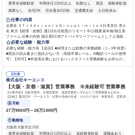
業界未経験歓迎
年間休日120日以上
転勤なし
英語
経験者歓迎
残業なし
在宅OK
完全週休2日制
交通費支給
土日祝休み
仕事の内容
企業名 ＳＴＪＡｄｖｉｓｏｒｓＧｒｏｕｐＬｉｍｉｔｅｄ日本支社 求人
名 東京【経理・総務】週1日出社程度のリモート中心/残業基本無/独立系
ファーム 仕事の内容 独立系ECMアドバイザリーファームとして上場前後
の資本市場戦略を設計する当社にて経理・総務をお任せします。基礎的な
必要な経験・能力等
バックオフィス業務からスタートし組織を支える専任担当として広く活躍
必要な経験・能力等 【必須】■経理または総務の実務経験（1～3年程度）
できる環境です。 ■日常経理、月次および年次決算サポート業務 ■本国
■英語の読み書きに抵抗がない方（高校卒業レベル。AI翻訳ツールの使用
（グローバル）との英文メール対応（AI翻訳ツール等を使用しての対応で
可）【尚可】■外資系企業におけるバックオフィス実務経験をお持ちの方
問題ございません） ■オフィス環境整備、郵便物の発送・受取等の総務業
【必須・尚可要件】簿記などの特別な資格や、TOEIC等のスコアは求めて
務全般 ■その他バックオフィス関連サポート ※ご経験に合わせて無理なく
おりません。日々の事務処理を丁寧かつ正確に行える方を歓迎します。
業務をお任せします。残業も基本的には発生せず、ご自身のペースで業務
正社員
【働き方について】現在は週4日程度の在宅勤務を実施しており、ワーク
株式会社キーエンス
を進めやすく定着率の高い環境です。 募集職種 東京【経理・総務】週1日
ライフバランスを重視する方に最適な環境です（フルリモートも面接で相
出社程度のリモート中心/残業基本無/独立系ファーム
談可）。【求める人物像】幅広いバックオフィス業務に柔軟に対応でき、
【大阪・京都・滋賀】営業事務 ※未経験可 営業事務
社内外と円滑にコミュニケーションを取りながら業務を推進できる方 学
【仕事内容】大阪営業所、京都営業所、滋賀営業所いずれかにて営業事務をお任せ。
歴・資格 学歴：大学院 大学 高専 短大 専修学校 高校 語学力： 資格：
【詳細】電話応対・データ入力・伝票や見積の作成・カタログ送付・来客対応・営業所内
で発生する事務業務や業務改善をお任せ。
月給
27万9000円～28万1000円
勤務地
大阪府大阪市淀川区
業界未経験歓迎
年間休日120日以上
未経験者歓迎
退職金あり