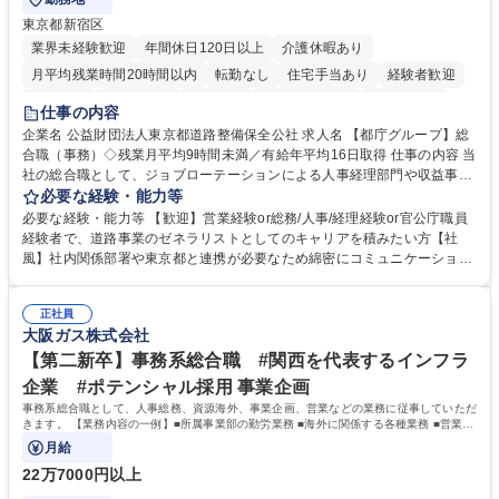
東京都新宿区
業界未経験歓迎
年間休日120日以上
介護休暇あり
月平均残業時間20時間以内
転勤なし
住宅手当あり
経験者歓迎
研修あり
退職金あり
賞与あり
完全週休2日制
交通費支給
仕事の内容
駅近5分以内
資格取得手当あり
食事補助あり
企業名 公益財団法人東京都道路整備保全公社 求人名 【都庁グループ】総
合職（事務）◇残業月平均9時間未満／有給年平均16日取得 仕事の内容 当
社の総合職として、ジョブローテーションによる人事経理部門や収益事業
等のフロント部門の部署等幅広い部署での業務をお任せいたします。研修
必要な経験・能力等
制度やキャリア支援が充実しております！ ※下記業務詳細 【業務詳細】■
必要な経験・能力等 【歓迎】営業経験or総務/人事/経理経験or官公庁職員
管理部門：広報、人事、経理など当公社の運営に係る管理業務 ■収益部
経験者で、道路事業のゼネラリストとしてのキャリアを積みたい方【社
門：駐車場の新規開拓、管理運営、新宿駅西口広場の「イベントコーナ
風】社内関係部署や東京都と連携が必要なため綿密にコミュニケーション
ー」などの管理運営 ■道路部門：整備の急がれる骨格幹線道路や木造住宅
を図っています。 【業務の魅力】■幅広く携われる：総合職（事務）で
密集地域の特定整備路線の用地取得、道路に関する普及啓発事業、都内の
は、駐車場の管理運営や道路用地の取得、公益財団法人の中枢を担う管理
道路施設や道路工事現場の見学ツアー事業 ※入社後は上記いずれかの部門
正社員
部門など多岐に渡る業務を経験できます。 ■様々なプロジェクト：駐車場
大阪ガス株式会社
へ配属。※業務内容変更の範囲：会社の定める業務 募集職種 【都庁グル
事業の他、新宿駅西口広場内に設置された照明を兼ねた広告「ブライトサ
ープ】総合職（事務）◇残業月平均9時間未満／有給年平均16日取得
イン」の管理運営を行うなど、事業収益を生み出す活動を積極的に行って
【第二新卒】事務系総合職 #関西を代表するインフラ
います。 学歴・資格 学歴：大学院 大学 高専 短大 専修学校 高校 語学力：
企業 #ポテンシャル採用 事業企画
資格：
事務系総合職として、人事総務、資源海外、事業企画、営業などの業務に従事していただ
きます。 【業務内容の一例】■所属事業部の勤労業務 ■海外に関係する各種業務 ■営業部
門の企画スタッフ、ルート営業
月給
22万7000円以上