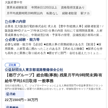
大阪府豊中市
業界未経験歓迎
年間休日120日以上
資格取得支援あり
月平均残業時間20時間以内
転勤なし
経験者歓迎
駅ナカ
退職金あり
完全週休2日制
交通費支給
駅近5分以内
仕事の内容
土日祝休み
服装自由
昼食補助あり
食事補助あり
企業名 北大阪急行電鉄株式会社 求人名 【豊中市/総務人事】経験者歓迎！/
阪急阪神HDグループ/年休124日 仕事の内容 当社にて採用関係業務、人材
育成業務を中心に、中期経営計画・予算等の管理、設備投資計画等の策
定、さらに社内の重要会議の運営等、経営の根幹となる幅広い総務人事業
必要な経験・能力等
務全般を担当していただきます。 【主な業務内容】 ■採用関係業務および
必要な経験・能力等 【必須】■総務人事の実務経験がある方 【歓迎】■採
人材育成(社員研修)業務の推進 ■中期経営計画および予算等の管理 ■設備
用業務、人材育成に携わったことのある方 【求める人物像】 ■探求心を持
投資計画等の策定 ■社内の重要会議の運営 ■その他総務人事業務全般 【入
ち前向きに業務に取り組める方 ■臆せずに部門・会社を超えたコミュニケ
社後】入社後は採用や育成をメインに担当し将来的には経営根幹に関わる
ーションの取れる方 ■自分で考えて行動のできる方 ■第二の創業期を迎え
総務人事業務全般へ幅広く従事していただきます。 募集職種 【豊中市/総
る当社で組織の次代を担うネクスト人材として長期的に成長したい方 ■周
務人事】経験者歓迎！/阪急阪神HDグループ/年休124日
正社員
囲のメンバーと協調しつつ主体性を持って能動的に業務を推進できる方 学
公益財団法人東京都道路整備保全公社
歴・資格 学歴：大学院 大学 高専 短大 専修学校 高校 語学力： 資格：
【都庁グループ】総合職(事務) 残業月平均9時間未満/有
給年平均16日取得 一般事務
当社の総合職として、ジョブローテーションによる人事経理部門や収益事業等のフロント
部門の部署等幅広い部署での業務をお任せいたします。研修制度やキャリア支援が充実し
ております！ ※下記業務詳細
月給
22万1500円～30万円
勤務地