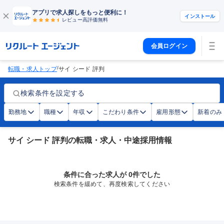
アプリで求人探しをもっと便利に！
インストール
レビュー高評価
無料
会員ログイン
/
転職・求人トップ
サイ シード 評判
検索条件を設定する
勤務地
職種
年収
こだわり条件
雇用形態
新着のみ
サイ シード 評判の転職・求人・中途採用情報
条件に合った求人が 0件でした
検索条件を緩めて、再度検索してください