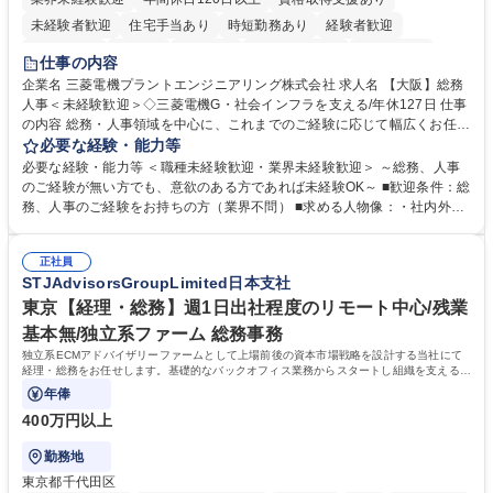
未経験者歓迎
住宅手当あり
時短勤務あり
経験者歓迎
退職金あり
在宅OK
賞与あり
完全週休2日制
交通費支給
仕事の内容
駅近5分以内
土日祝休み
服装自由
寮・社宅あり
食事補助あり
企業名 三菱電機プラントエンジニアリング株式会社 求人名 【大阪】総務
人事＜未経験歓迎＞◇三菱電機G・社会インフラを支える/年休127日 仕事
の内容 総務・人事領域を中心に、これまでのご経験に応じて幅広くお任せ
します。 ＜具体的には＞ ・総務/人事労務（給与・社保・勤怠管理など）
必要な経験・能力等
・採用・教育研修 ・福利厚生運用 など ※基本的には事務所勤務ですが、
必要な経験・能力等 ＜職種未経験歓迎・業界未経験歓迎＞ ～総務、人事
採用や教育等の業務内容により、関西圏以外への日帰り・宿泊を伴う国内
のご経験が無い方でも、意欲のある方であれば未経験OK～ ■歓迎条件：総
出張もございます。 ※担当業務を持ちつつ、お互いに助け合いながら、総
務、人事のご経験をお持ちの方（業界不問） ■求める人物像：・社内外の
務部という組織として協力しながら進める体制です。 募集職種 【大阪】
関係各部門との調整を率先して行い、業務を円滑に遂行できる協調性やコ
総務人事＜未経験歓迎＞◇三菱電機G・社会インフラを支える/年休127日
ミュニケーション能力を持っている方 ・人事総務領域に興味がありゼネラ
正社員
リスト志向をお持ちの方 学歴・資格 学歴：大学院 大学 語学力： 資格：
STJAdvisorsGroupLimited日本支社
東京【経理・総務】週1日出社程度のリモート中心/残業
基本無/独立系ファーム 総務事務
独立系ECMアドバイザリーファームとして上場前後の資本市場戦略を設計する当社にて
経理・総務をお任せします。基礎的なバックオフィス業務からスタートし組織を支える専
任担当として広く活躍できる環境です。
年俸
400万円以上
勤務地
東京都千代田区