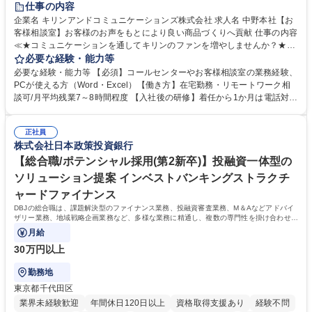
仕事の内容
企業名 キリンアンドコミュニケーションズ株式会社 求人名 中野本社【お
客様相談室】お客様のお声をもとにより良い商品づくりへ貢献 仕事の内容
≪★コミュニケーションを通してキリンのファンを増やしませんか？★≫
お客様のお声をより良い商品づくりに活かしていく上で、窓口となるお客
必要な経験・能力等
様相談室でのお仕事です。 日々お客様からいただくキリングループへのご
必要な経験・能力等 【必須】コールセンターやお客様相談室の業務経験、
意見を、企業活動に活かしています。お客様からの声に迅速かつ誠意をも
PCが使える方（Word・Excel）【働き方】在宅勤務・リモートワーク相
って対応、情報提供するとともにグループ内活動に反映しています。 【具
談可/月平均残業7～8時間程度 【入社後の研修】着任から1か月は電話対応
体的には】電話応対、メール、お手紙対応、ご指摘品調査報告書作成、有
のOJTを中心に実施し、電話対応に慣れた段階でメール・手紙のOJTを実
人チャットボット対応など。 【1日の対応件数】■電話：月間一人当たり
施する予定です。独り立ち以降もしっかりフォローする体制を整えていま
平均100件前後■メール・手紙：同上40件前後 募集職種 中野本社【お客様
正社員
すのでご安心ください。 【当社について】キリングループの広報機能を担
株式会社日本政策投資銀行
相談室】お客様のお声をもとにより良い商品づくりへ貢献
う会社として、お客様との出会いを大切にし、磨き上げたホスピタリティ
を込めてコミュニケーションをとりながら広報関連業務を行っておりま
【総合職/ポテンシャル採用(第2新卒)】投融資一体型の
す。 学歴・資格 学歴：大学院 大学 高専 短大 専修学校 高校 語学力： 資
ソリューション提案 インベストバンキングストラクチ
格：
ャードファイナンス
DBJの総合職は、課題解決型のファイナンス業務、投融資審査業務、M＆Aなどアドバイ
ザリー業務、地域戦略企画業務など、多様な業務に精通し、複数の専門性を掛け合わせて
広く社会に貢献していく職種です。
月給
30万円以上
勤務地
東京都千代田区
業界未経験歓迎
年間休日120日以上
資格取得支援あり
経験不問