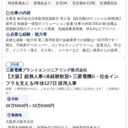
時短勤務あり
退職金あり
在宅OK
完全週休2日制
交通費支給
駅近5分以内
土日祝休み
第二新卒歓迎
寮・社宅あり
仕事の内容
食事補助あり
託児所あり
企業名 株式会社日本政策投資銀行 求人名 【総合職/ポテンシャル採用(第2
新卒)】投融資一体型のソリューション提案 仕事の内容 DBJの総合職は、
課題解決型のファイナンス業務、投融資審査業務、M＆Aなどアドバイザ
リー業務、地域戦略企画業務など、多様な業務に精通し、複数の専門性を
必要な経験・能力等
掛け合わせて広く社会に貢献していく職種です。 入社後は、横断的なロー
必要な経験・能力等 第二新卒歓迎※金融業界での経験は一切不問です！
テーションを経て適性や専門性に応じたキャリアを形成していただきま
商社、不動産デベロッパー、コンサルティングファーム、監査法人、官公
す。総合職として入社いただき、下記いずれかの部門でご活躍いただきま
庁、インフラ（電力、ガス等）、メーカーなど、幅広い業界からの採用実
す。※未経験の方に関しては、入行後3ヶ月間の金融の実務を学んでいた
績があります。 ＜求める人物像＞DBJでは、強い社会的使命感をもち、今
だく研修を準備しております。 ・法人RM業務・金融機能業務・コーポレ
後の日本のあり方を俯瞰する総合性と、金融分野のフロンティアを切り拓
ート・ナレッジ業務 ※それぞれの業務内容に関しては、別途その他労働条
正社員
く高い志を併せもった人材を求めています。ポテンシャル採用（第2新
三菱電機プラントエンジニアリング株式会社
件備考欄に記載 募集職種 【総合職/ポテンシャル採用(第2新卒)】投融資一
卒）では、金融業界での経験や知識を問いません。新たな時代を見据え
体型のソリューション提案
て、複雑化する社会課題の解決に向けて先鞭をつける役割を担いたい、と
【大阪】総務人事<未経験歓迎> 三菱電機G・社会イン
いう気概をお持ちの方を心待ちにしています。 学歴・資格 学歴：大学院
フラを支える/年休127日 採用人事
大学 語学力： 資格：
総務・人事領域を中心に、これまでのご経験に応じて幅広くお任せします。 ＜具体的に
は＞
月給
29万5000円～33万5000円
勤務地
大阪府大阪市北区
業界未経験歓迎
年間休日120日以上
資格取得支援あり