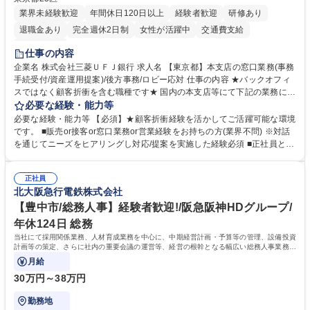
業界未経験歓迎
年間休日120日以上
経験者歓迎
研修あり
退職金あり
完全週休2日制
女性が活躍中
交通費支給
土日祝休み
仕事の内容
企業名 株式会社三菱ＵＦＪ銀行 求人名 【東京都】本支店の窓口業務(事務
手続受付/資産運用提案)/後方事務/ロビー応対 仕事の内容 ★バックオフィ
スではなく顧客折衝を含む職種です★ 国内の本支店等にて下記の業務に従
事していただきます。 ■窓口/後方/ロビーにて事務手続等の受付・オペレ
必要な経験・能力等
ーション、お客様対応 ■窓口にて、ご来店された個人のお客様に対して金
必要な経験・能力等 【必須】★顧客折衝経験を活かしてご活躍可能な環境
融商品のご提案 ■効率的な事務運用の検討・構築等 ≪業務紹介：ご応募前
です。 ■販売or接客or窓口業務or営業経験をお持ちの方(業界不問) ※対話
に必ずご覧ください≫ ※記事 https://www.mysite.bk.mufg.jp/career/circle/
を通じてニーズをヒアリングし対応/提案を実施した経験必須 ■正社員とし
article17/ ※動画 https://youtu.be/H-S7HaJqqbg 募集職種 【東京都】本支
ての就業経験1年以上 【歓迎】■金融業界での就業経験■銀行での預金為替
店の窓口業務(事務手続受付/資産運用提案)/後方事務/ロビー応対
事務経験 ■金融商品の提案・販売経験 ≪魅力≫研修やOJT環境が整ってい
正社員
るので安心して入行いただけます。 幅広いキャリアの選択肢があり、公募
北大阪急行電鉄株式会社
や社内副業等を活用し、 一人ひとりが挑戦できるカルチャーが浸透してい
ます。 学歴・資格 学歴：大学院 大学 高専 短大 専修学校 高校 語学力：
【豊中市/総務人事】経験者歓迎!/阪急阪神HDグループ/
資格：
年休124日 総務
当社にて採用関係業務、人材育成業務を中心に、中期経営計画・予算等の管理、設備投資
計画等の策定、さらに社内の重要会議の運営等、経営の根幹となる幅広い総務人事業務全
般を担当していただきます。
月給
30万円～38万円
勤務地