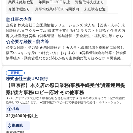
業界未経験歓迎
年間休日120日以上
資格取得支援あり
介護休暇あり
月平均残業時間20時間以内
未経験者歓迎
住宅手当あり
時短勤務あり
退職金あり
在宅OK
賞与あり
仕事の内容
育休あり
完全週休2日制
交通費支給
土日祝休み
寮・社宅あり
企業名 株式会社日立医薬情報ソリューションズ 求人名 【総務・人事】未
経験歓迎/日立グループ/組織運営を支えるゼネラリストを目指す 仕事の内
容 入社直後は労務（労務管理・給与計算・安全衛生・福利厚生等）からお
任せいたします。将来は総務・採用・教育業務へ守備範囲を広げ、組織運
必要な経験・能力等
営を支えるゼネラリストをめざせます。 ・初期業務：労働時間管理、給与
必要な経験・能力等 ★未経験歓迎！ ★人事・総務領域を横断的に経験し
計算、社会保険対応、福利厚生管理、安全衛生、健康経営推進等をお任せ
幅広いスキルを身につけたい方におすすめ！ ■労務管理(給与計算・社会保
します。ご経験に応じて、休職者管理など、幅広く経験を積んでいただき
険手続き・勤怠管理など)に関心があり主体的に取り組める方 ※労務経験
ます。 ・将来的な広がり：総務・採用・教育・税務対応・経営企画等。
者は早期にご活躍いただけます。 ■チームで仕事を推進できる方■将来は
★メンバーがマンツーマンで丁寧に教えるため、ご経験が浅くても安心！
マネジメント職として活躍したい 【尚可】■人事、労務、採用、教育業務
幅広く経験を積みたい意欲がある方に最適な環境です。 募集職種 【総
正社員
のご経験 ■労務管理（給与計算・社会保険手続き・勤怠管理など）の経験
株式会社三菱UFJ銀行
務・人事】未経験歓迎/日立グループ/組織運営を支えるゼネラリストを目
■衛生管理者の資格をお持ちの方 学歴・資格 学歴：大学院 大学 高専 短大
指す
専修学校 高校 語学力： 資格：
【東京都】本支店の窓口業務(事務手続受付/資産運用提
案)/後方事務/ロビー応対 その他事務
★バックオフィスではなく顧客折衝を含む職種です★ 国内の本支店等にて下記の業務に
従事していただきます。 ■窓口/後方/ロビーにて事務手続等の受付・オペレーション、お
客様対応
月給
32万4000円以上
勤務地
東京都23区