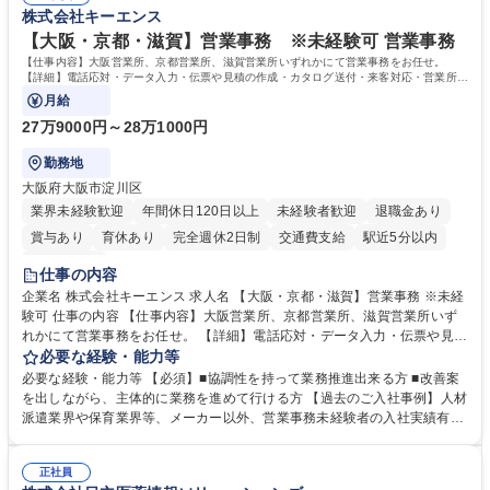
すのでご安心ください。 【当社について】キリングループの広報機能を担
株式会社キーエンス
相談室】お客様のお声をもとにより良い商品づくりへ貢献
う会社として、お客様との出会いを大切にし、磨き上げたホスピタリティ
を込めてコミュニケーションをとりながら広報関連業務を行っておりま
【大阪・京都・滋賀】営業事務 ※未経験可 営業事務
す。 学歴・資格 学歴：大学院 大学 高専 短大 専修学校 高校 語学力： 資
【仕事内容】大阪営業所、京都営業所、滋賀営業所いずれかにて営業事務をお任せ。
格：
【詳細】電話応対・データ入力・伝票や見積の作成・カタログ送付・来客対応・営業所内
で発生する事務業務や業務改善をお任せ。
月給
27万9000円～28万1000円
勤務地
大阪府大阪市淀川区
業界未経験歓迎
年間休日120日以上
未経験者歓迎
退職金あり
賞与あり
育休あり
完全週休2日制
交通費支給
駅近5分以内
土日祝休み
仕事の内容
企業名 株式会社キーエンス 求人名 【大阪・京都・滋賀】営業事務 ※未経
験可 仕事の内容 【仕事内容】大阪営業所、京都営業所、滋賀営業所いず
れかにて営業事務をお任せ。 【詳細】電話応対・データ入力・伝票や見積
の作成・カタログ送付・来客対応・営業所内で発生する事務業務や業務改
必要な経験・能力等
善をお任せ。 【教育制度】ご入社後、育成担当とペアになりながらOJTに
必要な経験・能力等 【必須】■協調性を持って業務推進出来る方 ■改善案
て業務を覚えていただくことが可能です。業務システムがきちんと構築さ
を出しながら、主体的に業務を進めて行ける方 【過去のご入社事例】人材
れているため、スムーズに仕事に慣れることができる環境です。また、
派遣業界や保育業界等、メーカー以外、営業事務未経験者の入社実績有
「チームで成果を出す文化」があり、良いやり方を積極的に共有しながら
【当社の事務職について】単なる事務ではなく主体性を発揮したサポート
常に改善を目指す風土のため、安心して業務に取り組んでいただけます。
により、キーエンスの付加価値向上に貢献します。ベースの定型業務に加
募集職種 【大阪・京都・滋賀】営業事務 ※未経験可
正社員
えて、お客様や社員の状況に合わせ、能動的なサポート、改善の動きも期