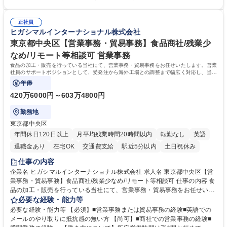
を推進。 ・オフィス運営：執務環境の整備・物品管理・社内規定整備/改
き/得意・協働の姿勢を持っている・優先順位付け、マルチタスクが得意・
善・イベント企画/運営・非常時の対応 など、本人の希望や適性によって
様々な立場で物事を考えられる・定型業務だけでなく突発的な出来事にも
幅広い業務の体得が可能で、多様なキャリアパスを描くことも可能です。
正社員
対処できる・新しいことに興味関心がある 【魅力】■自己啓発支援：資格
ヒガシマルインターナショナル株式会社
募集職種 【総務】未経験歓迎◎/リモート可/世界で唯一の事業/福利厚生◎/
取得や通信教育など費用の80%（年間25万円まで）を補助 ■住宅手当：家
再雇用有
賃の50%（月額7万円まで）を補助 学歴・資格 学歴：大学院 大学 語学
東京都中央区【営業事務・貿易事務】食品商社/残業少
力： 資格：
なめ/リモート等相談可 営業事務
食品の加工・販売を行っている当社にて、営業事務・貿易事務をお任せいたします。営業
社員のサポートポジションとして、受発注から海外工場との調整まで幅広く対応し、当社
事業の根幹を支えていただきます。
年俸
420万6000円～603万4800円
勤務地
東京都中央区
年間休日120日以上
月平均残業時間20時間以内
転勤なし
英語
退職金あり
在宅OK
交通費支給
駅近5分以内
土日祝休み
仕事の内容
企業名 ヒガシマルインターナショナル株式会社 求人名 東京都中央区【営
業事務・貿易事務】食品商社/残業少なめ/リモート等相談可 仕事の内容 食
品の加工・販売を行っている当社にて、営業事務・貿易事務をお任せいた
します。営業社員のサポートポジションとして、受発注から海外工場との
必要な経験・能力等
調整まで幅広く対応し、当社事業の根幹を支えていただきます。 ■受発注
必要な経験・能力等 【必須】■営業事務または貿易事務の経験■英語での
業務、請求書発行 ■海外工場とのスケジュール調整 ■在庫管理 ■輸入書類
メールのやり取りに抵抗感の無い方 【尚可】■商社での営業事務の経験■
の確認・作成 ■配送手配 ■通関業者を通して行う輸出入業全般 ■倉庫との