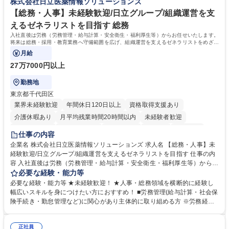
株式会社日立医薬情報ソリューションズ
待され。組織を支えるスペシャリストとして、チームに貢献し、結果的に
社員から頼られる存在になることができます。平均19:30の退勤以降の業
【総務・人事】未経験歓迎/日立グループ/組織運営を支
務の持ち帰りも禁止されており、メリハリのある働き方となります。 学
えるゼネラリストを目指す 総務
歴・資格 学歴：大学院 大学 高専 短大 語学力： 資格：
入社直後は労務（労務管理・給与計算・安全衛生・福利厚生等）からお任せいたします。
将来は総務・採用・教育業務へ守備範囲を広げ、組織運営を支えるゼネラリストをめざせ
ます。
月給
27万7000円以上
勤務地
東京都千代田区
業界未経験歓迎
年間休日120日以上
資格取得支援あり
介護休暇あり
月平均残業時間20時間以内
未経験者歓迎
住宅手当あり
時短勤務あり
退職金あり
在宅OK
賞与あり
仕事の内容
育休あり
完全週休2日制
交通費支給
土日祝休み
寮・社宅あり
企業名 株式会社日立医薬情報ソリューションズ 求人名 【総務・人事】未
経験歓迎/日立グループ/組織運営を支えるゼネラリストを目指す 仕事の内
容 入社直後は労務（労務管理・給与計算・安全衛生・福利厚生等）からお
任せいたします。将来は総務・採用・教育業務へ守備範囲を広げ、組織運
必要な経験・能力等
営を支えるゼネラリストをめざせます。 ・初期業務：労働時間管理、給与
必要な経験・能力等 ★未経験歓迎！ ★人事・総務領域を横断的に経験し
計算、社会保険対応、福利厚生管理、安全衛生、健康経営推進等をお任せ
幅広いスキルを身につけたい方におすすめ！ ■労務管理(給与計算・社会保
します。ご経験に応じて、休職者管理など、幅広く経験を積んでいただき
険手続き・勤怠管理など)に関心があり主体的に取り組める方 ※労務経験
ます。 ・将来的な広がり：総務・採用・教育・税務対応・経営企画等。
者は早期にご活躍いただけます。 ■チームで仕事を推進できる方■将来は
★メンバーがマンツーマンで丁寧に教えるため、ご経験が浅くても安心！
マネジメント職として活躍したい 【尚可】■人事、労務、採用、教育業務
幅広く経験を積みたい意欲がある方に最適な環境です。 募集職種 【総
正社員