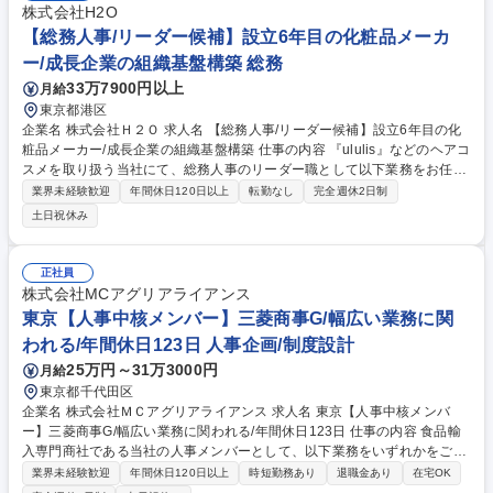
株式会社H2O
【総務人事/リーダー候補】設立6年目の化粧品メーカ
ー/成長企業の組織基盤構築 総務
33万7900円以上
月給
東京都港区
企業名 株式会社Ｈ２Ｏ 求人名 【総務人事/リーダー候補】設立6年目の化
粧品メーカー/成長企業の組織基盤構築 仕事の内容 『ululis』などのヘアコ
スメを取り扱う当社にて、総務人事のリーダー職として以下業務をお任せ
します。ご経験に応じて、総務業務全般から人事労務まで幅広く担当いた
業界未経験歓迎
年間休日120日以上
転勤なし
完全週休2日制
だきます。社内制度の整備から総務業務、人事労 務、社内イベントの企画
土日祝休み
運営も重要な役割となります。自走力を持って組織づくりに携わりたい方
にぴったりのポジションです。■備品管理などファシリティ・総務業務全
般■労務業務（勤怠管理・福利厚生・入退社手続きなど）■労政業務（就業
正社員
規則の策定や改定、労使協定の締結など）■中途採用業務全般（要件定義
株式会社MCアグリアライアンス
～採用～研修～入社後フォローまで）■組織開発・人事制度の見直し・運
東京【人事中核メンバー】三菱商事G/幅広い業務に関
用■社内システム・ITツールの導入・運用 募集職種 【総務人事/リーダー候
われる/年間休日123日 人事企画/制度設計
補】設立6年目の化粧品メーカー/成長企業の組織基盤構築
25万円～31万3000円
月給
東京都千代田区
企業名 株式会社ＭＣアグリアライアンス 求人名 東京【人事中核メンバ
ー】三菱商事G/幅広い業務に関われる/年間休日123日 仕事の内容 食品輸
入専門商社である当社の人事メンバーとして、以下業務をいずれかをご担
当いただきます。 ・採用：人事戦略の策定および実行、採用プロセスの管
業界未経験歓迎
年間休日120日以上
時短勤務あり
退職金あり
在宅OK
理と改善 ・教育/研修：社員の教育・研修プログラムの企画・運営 ・制度