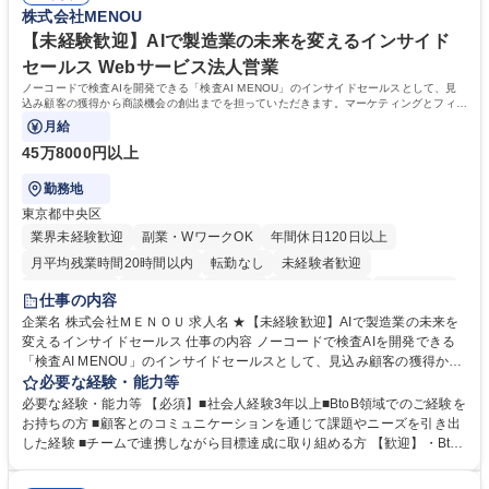
のご経験 ■労務管理（給与計算・社会保険手続き・勤怠管理など）の経験
株式会社MENOU
務・人事】未経験歓迎/日立グループ/組織運営を支えるゼネラリストを目
■衛生管理者の資格をお持ちの方 学歴・資格 学歴：大学院 大学 高専 短大
指す
専修学校 高校 語学力： 資格：
【未経験歓迎】AIで製造業の未来を変えるインサイド
セールス Webサービス法人営業
ノーコードで検査AIを開発できる「検査AI MENOU」のインサイドセールスとして、見
込み顧客の獲得から商談機会の創出までを担っていただきます。マーケティングとフィー
ルドセールスをつなぐ役割として、
月給
45万8000円以上
勤務地
東京都中央区
業界未経験歓迎
副業・WワークOK
年間休日120日以上
月平均残業時間20時間以内
転勤なし
未経験者歓迎
時短勤務あり
経験者歓迎
在宅OK
完全週休2日制
交通費支給
仕事の内容
駅近5分以内
土日祝休み
服装自由
企業名 株式会社ＭＥＮＯＵ 求人名 ★【未経験歓迎】AIで製造業の未来を
変えるインサイドセールス 仕事の内容 ノーコードで検査AIを開発できる
「検査AI MENOU」のインサイドセールスとして、見込み顧客の獲得から
商談機会の創出までを担っていただきます。マーケティングとフィールド
必要な経験・能力等
セールスをつなぐ役割として、 適切なタイミングで顧客とコミュニケーシ
必要な経験・能力等 【必須】■社会人経験3年以上■BtoB領域でのご経験を
ョンを取りながら、受注につながる商談機会の最大化を目指します。 【具
お持ちの方 ■顧客とのコミュニケーションを通じて課題やニーズを引き出
体的な仕事内容】 リードへの電話・メールによるアプローチ/リードナー
した経験 ■チームで連携しながら目標達成に取り組める方 【歓迎】・BtoB
チャリングおよび商談創出/CRMを活用した顧客情報の管理・分析/マーケ
SaaS企業での営業またはインサイドセールス経験 ・製造業向けの営業経
ティング施策と連携したフォローアップ/商談化率向上に向けた改善提案・
験 ・オフライン・オンラインセミナー登壇経験 ・マーケティング施策の