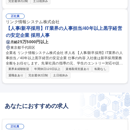
完全週休2日制
土日祝休み
設計：人事制度の設計および運用、規程の制定および改定、規程管理、監
査対応、労働基準監督署届出 等 ・人事評価：社員のパフォーマンス評価
とフィードバックの提供 ・人事戦略：戦略人事の推進 ・労務管理：給与
正社員
計算、社会保険手続き、等 募集職種 東京【人事中核メンバー】三菱商事
リンク情報システム株式会社
G/幅広い業務に関われる/年間休日123日
【人事/新卒採用】IT業界の人事担当/40年以上黒字経営
の安定企業 採用人事
25万5000円以上
月給
東京都千代田区
企業名 リンク情報システム株式会社 求人名 【人事/新卒採用】IT業界の人
事担当／40年以上黒字経営の安定企業 仕事の内容 入社後は新卒採用業務
全般をお任せします。先輩社員の指導の元、学生のエントリー対応や説明
会の実施、書類選考、適性検査の受検案内、面接日程調整を行い、内定後
業界未経験歓迎
年間休日120日以上
資格取得支援あり
転勤なし
のフォローまで一連の業務をお任せします。 その他業務のレベルに併せ募
退職金あり
完全週休2日制
土日祝休み
集媒体やイベントの選定から掲載原稿の作成、インターンシップの企画運
営、大学や高専へのアプローチなどを実施していただきます。将来的には
採用計画の立案や予算策定、社員研修フォローなどキャリアアップを目指
せます。 ≪募集背景≫組織の拡大に伴い、新卒採用を強化のための募集で
す。将来の中核メンバーとなる人材の採用を担う、新卒採用担当を募集し
あなたにおすすめの求人
ます。 募集職種 【人事/新卒採用】IT業界の人事担当／40年以上黒字経営
の安定企業
正社員