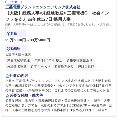
実行/フィールドセールスへの案件連携 募集職種 ★【未経験歓迎】AIで製
正社員
企画・実行経験 ・CRM・リードナーチャリングに関する知見 ・データを
三菱電機プラントエンジニアリング株式会社
造業の未来を変えるインサイドセールス
もとに営業プロセスを改善した経験 学歴・資格 学歴：大学院 大学 高専 短
大 専修学校 高校 語学力： 資格：
【大阪】総務人事<未経験歓迎> 三菱電機G・社会イン
フラを支える/年休127日 採用人事
総務・人事領域を中心に、これまでのご経験に応じて幅広くお任せします。 ＜具体的に
は＞
月給
29万5000円～33万5000円
勤務地
大阪府大阪市北区
業界未経験歓迎
年間休日120日以上
資格取得支援あり
未経験者歓迎
住宅手当あり
時短勤務あり
経験者歓迎
退職金あり
在宅OK
賞与あり
完全週休2日制
交通費支給
仕事の内容
駅近5分以内
土日祝休み
服装自由
寮・社宅あり
食事補助あり
企業名 三菱電機プラントエンジニアリング株式会社 求人名 【大阪】総務
人事＜未経験歓迎＞◇三菱電機G・社会インフラを支える/年休127日 仕事
の内容 総務・人事領域を中心に、これまでのご経験に応じて幅広くお任せ
します。 ＜具体的には＞ ・総務/人事労務（給与・社保・勤怠管理など）
必要な経験・能力等
・採用・教育研修 ・福利厚生運用 など ※基本的には事務所勤務ですが、
必要な経験・能力等 ＜職種未経験歓迎・業界未経験歓迎＞ ～総務、人事
採用や教育等の業務内容により、関西圏以外への日帰り・宿泊を伴う国内
のご経験が無い方でも、意欲のある方であれば未経験OK～ ■歓迎条件：総
出張もございます。 ※担当業務を持ちつつ、お互いに助け合いながら、総
務、人事のご経験をお持ちの方（業界不問） ■求める人物像：・社内外の
務部という組織として協力しながら進める体制です。 募集職種 【大阪】
関係各部門との調整を率先して行い、業務を円滑に遂行できる協調性やコ