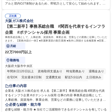
き、社内規定の改定や人事制度改定などのコア業務 ■社内イベントの企画
アルと部内OJT体制があるため、即戦力として安心して始められます。
運営やその他総務業務全般 ※労務と総務を1：1の割合でお任せ。 入社後
【魅力・やりがい】森ビルGの安定基盤で労務から総務まで幅広く携われ
は部内のOJTを中心に、あなたの経験に合わせて不足している部分はいつ
ます。定型業務に留まらず、社内規定や人事制度の改定など会社のコア業
でも質問・相談できる環境が整っているため、安心して成長できます。 募
正社員
務に挑戦できるため、自身の成長と組織への貢献度をダイレクトに実感で
大阪ガス株式会社
集職種 【森ビルG】人事・総務◆賞与5ヶ月◆年休120日◆残業少なめ◆
きます。 残業少なめ、週1日リモート可など、ワークライフバランスを保
リモート可
ち長期活躍できる環境です。 「これまでの幅広い経験を活かし、長期的な
【第二新卒】事務系総合職 #関西を代表するインフラ
キャリアを築きたい」という前向きな意欲と挑戦を全力で応援します。 学
企業 #ポテンシャル採用 事業企画
歴・資格 学歴：大学院 大学 高専 短大 専修学校 高校 語学力： 資格：日商
事務系総合職として、人事総務、資源海外、事業企画、営業などの業務に従事していただ
簿記検定1級 日商簿記検定2級 日商簿記検定3級
きます。 【業務内容の一例】■所属事業部の勤労業務 ■海外に関係する各種業務 ■営業部
門の企画スタッフ、ルート営業
月給
22万7000円以上
勤務地
大阪府大阪市中央区
年間休日120日以上
資格取得支援あり
時短勤務あり
退職金あり
在宅OK
完全週休2日制
交通費支給
駅近5分以内
土日祝休み
服装自由
第二新卒歓迎
寮・社宅あり
食事補助あり
仕事の内容
企業名 大阪ガス株式会社 求人名 【第二新卒】事務系総合職 #関西を代表
するインフラ企業 #ポテンシャル採用 仕事の内容 事務系総合職として、
人事総務、資源海外、事業企画、営業などの業務に従事していただきま
す。 【業務内容の一例】■所属事業部の勤労業務 ■海外に関係する各種業
必要な経験・能力等
務 ■営業部門の企画スタッフ、ルート営業 【キャリアパス】入社後の配属
必要な経験・能力等 ★当社でご活躍期待できるポテンシャルを有している