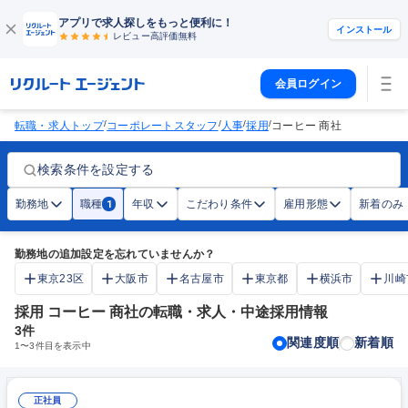
アプリで求人探しをもっと便利に！
インストール
レビュー高評価
無料
会員ログイン
/
/
/
/
転職・求人トップ
コーポレートスタッフ
人事
採用
コーヒー 商社
検索条件を設定する
勤務地
職種
年収
こだわり条件
雇用形態
新着のみ
1
勤務地の追加設定を忘れていませんか？
東京23区
大阪市
名古屋市
東京都
横浜市
川崎
採用 コーヒー 商社の転職・求人・中途採用情報
3
件
関連度順
新着順
1
〜
3
件目を表示中
正社員