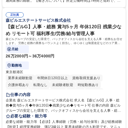
通関業務の経験。 【働き方について】所定労働時間は7時間と短めで、残
倉入れ調整等 ※ゼネラリストとしてのキャリアアップを目指すことが可能
業も月平均20時間以下です。時差出勤制度や週1日のリモート勤務も相談
です。単に商品を販売するだけでなく原料の仕入れから販売までをトータ
可能で、ワークライフバランスを保ち長期就業しやすい環境です。 【当社
ルプロデュースしているため、商品に関わる全ての業務をサポート頂きま
正社員
の強み】1991年の設立以来、外食産業を中心としたお客様の多様なニー
森ビルエステートサービス株式会社
す。 募集職種 東京都中央区【営業事務・貿易事務】食品商社/残業少なめ/
ズに沿った冷凍水産物等の生産・輸入・販売を一貫して手掛けています。
リモート等相談可
自社工場と海外拠点の強固な連携によるワンストップサービスが最大の強
【森ビルG】人事・総務 賞与5ヶ月 年休120日 残業少な
みです。 学歴・資格 学歴：大学院 大学 語学力：英語 資格：
め リモート可 福利厚生/労務/給与管理人事
森ビルグループの安定した環境で、バックオフィスから会社を支える人事・総務をお任せ
します。 労務と総務の業務をバランスよく担当し、ゆくゆくは制度改定などのコア業務
にも挑戦できる、やりがいある環境です。
月給
26万2000円～36万4000円
勤務地
東京都港区
業界未経験歓迎
年間休日120日以上
資格取得支援あり
介護休暇あり
転勤なし
未経験者歓迎
時短勤務あり
経験者歓迎
退職金あり
在宅OK
賞与あり
育休あり
仕事の内容
完全週休2日制
交通費支給
長期歓迎
駅近5分以内
土日祝休み
企業名 森ビルエステートサービス株式会社 求人名 【森ビルG】人事・総
務◆賞与5ヶ月◆年休120日◆残業少なめ◆リモート可 仕事の内容 森ビル
グループの安定した環境で、バックオフィスから会社を支える人事・総務
をお任せします。 労務と総務の業務をバランスよく担当し、ゆくゆくは制
必要な経験・能力等
度改定などのコア業務にも挑戦できる、やりがいある環境です。 ■勤怠管
必要な経験・能力等 【必須】人事経験（労務・給与社保等）及び総務経験
理、給与計算、社会保険手続き、年末調整等の労務管理全般 ■入退社手続
【歓迎】経理実務経験、簿記3級以上 業界未経験の方も歓迎です。マニュ