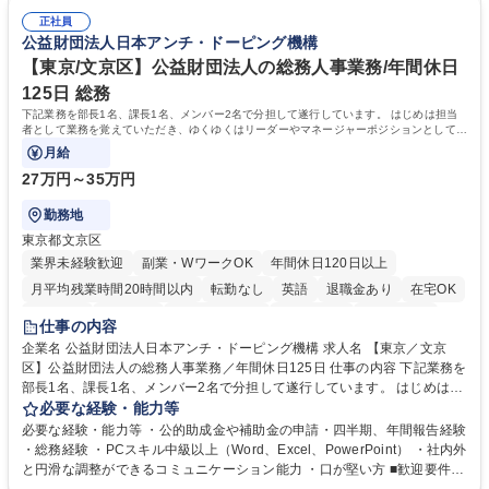
総務人事＜未経験歓迎＞◇三菱電機G・社会インフラを支える/年休127日
ミュニケーション能力を持っている方 ・人事総務領域に興味がありゼネラ
正社員
リスト志向をお持ちの方 学歴・資格 学歴：大学院 大学 語学力： 資格：
公益財団法人日本アンチ・ドーピング機構
【東京/文京区】公益財団法人の総務人事業務/年間休日
125日 総務
下記業務を部長1名、課長1名、メンバー2名で分担して遂行しています。 はじめは担当
者として業務を覚えていただき、ゆくゆくはリーダーやマネージャーポジションとして活
躍いただくことを期待しています。
月給
27万円～35万円
勤務地
東京都文京区
業界未経験歓迎
副業・WワークOK
年間休日120日以上
月平均残業時間20時間以内
転勤なし
英語
退職金あり
在宅OK
賞与あり
育休あり
完全週休2日制
交通費支給
土日祝休み
仕事の内容
食事補助あり
企業名 公益財団法人日本アンチ・ドーピング機構 求人名 【東京／文京
区】公益財団法人の総務人事業務／年間休日125日 仕事の内容 下記業務を
部長1名、課長1名、メンバー2名で分担して遂行しています。 はじめは担
当者として業務を覚えていただき、ゆくゆくはリーダーやマネージャーポ
必要な経験・能力等
ジションとして活躍いただくことを期待しています。 【総務・人事グルー
必要な経験・能力等 ・公的助成金や補助金の申請・四半期、年間報告経験
プの業務内容】 ・人事制度関連 ・採用活動 ・教育研修の企画、実行 ・勤
・総務経験 ・PCスキル中級以上（Word、Excel、PowerPoint） ・社内外
怠管理 ・官公庁への各種提出 ・法定の会議運営（評議員会、理事会） ・
と円滑な調整ができるコミュニケーション能力 ・口が堅い方 ■歓迎要件
コンプライアンス ・内部規程やルールの管理、整備、文書管理 ・契約関