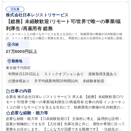
・採用業務経験 ・英語に抵抗がない方 ・営業経験 学歴・資格 学歴：大学
連 ・衛生管理 ・防災関連・公的助成金の管理・オフィス、ファシリティ
院 大学 高専 短大 専修学校 高校 語学力： 資格：
管理 ・福利厚生関連 ・職員からの問合せ、相談対応 ・その他日常の総務
正社員
株式会社日本レジストリサービス
業務全般 募集職種 【東京／文京区】公益財団法人の総務人事業務／年間
休日125日
【総務】未経験歓迎 /リモート可/世界で唯一の事業/福
利厚生 /再雇用有 総務
インターネット上の様々なサービスを支える当社にて、執務環境の整備や社内制度の検
討、イベント運営などの幅広い業務を担当し、間接的に会社の生産性向上や成長に貢献し
ている部署です。
月給
27万6000円以上
勤務地
東京都千代田区
年間休日120日以上
ストックオプションあり
資格取得支援あり
介護休暇あり
月平均残業時間20時間以内
未経験者歓迎
住宅手当あり
時短勤務あり
研修あり
在宅OK
賞与あり
仕事の内容
完全週休2日制
交通費支給
駅近5分以内
土日祝休み
服装自由
企業名 株式会社日本レジストリサービス 求人名 【総務】未経験歓迎◎/リ
モート可/世界で唯一の事業/福利厚生◎/再雇用有 仕事の内容 インターネッ
ト上の様々なサービスを支える当社にて、執務環境の整備や社内制度の検
討、イベント運営などの幅広い業務を担当し、間接的に会社の生産性向上
必要な経験・能力等
や成長に貢献している部署です。 会社の全メンバーが安心して長く成果を
必要な経験・能力等 【◎未経験歓迎◎】 主体的に考え、論理的な説明・
発揮できる環境を整えるために、毎日のメンテナンスや維持管理に加え、
提案が積極的にできる方 【入社後】先輩社員と共に、適性や希望に沿って
新たな施策検討を積極的に行っていただき、会社全体を巻き込み課題解決
業務をお任せします。 【こんな方が活躍できる職種です】 ・仕組化が好