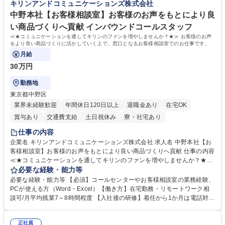
キリンアンドコミュニケーションズ株式会社
中野本社【お客様相談室】お客様のお声をもとにより良
い商品づくりへ貢献 インバウンドコールスタッフ
≪★コミュニケーションを通してキリンのファンを増やしませんか？★≫ お客様のお声
をより良い商品づくりに活かしていく上で、窓口となるお客様相談室でのお仕事です。
月給
30万円
勤務地
東京都中野区
業界未経験歓迎
年間休日120日以上
退職金あり
在宅OK
賞与あり
交通費支給
土日祝休み
寮・社宅あり
仕事の内容
企業名 キリンアンドコミュニケーションズ株式会社 求人名 中野本社【お
客様相談室】お客様のお声をもとにより良い商品づくりへ貢献 仕事の内容
≪★コミュニケーションを通してキリンのファンを増やしませんか？★≫
お客様のお声をより良い商品づくりに活かしていく上で、窓口となるお客
必要な経験・能力等
様相談室でのお仕事です。 日々お客様からいただくキリングループへのご
必要な経験・能力等 【必須】コールセンターやお客様相談室の業務経験、
意見を、企業活動に活かしています。お客様からの声に迅速かつ誠意をも
PCが使える方（Word・Excel）【働き方】在宅勤務・リモートワーク相
って対応、情報提供するとともにグループ内活動に反映しています。 【具
談可/月平均残業7～8時間程度 【入社後の研修】着任から1か月は電話対応
体的には】電話応対、メール、お手紙対応、ご指摘品調査報告書作成、有
のOJTを中心に実施し、電話対応に慣れた段階でメール・手紙のOJTを実
人チャットボット対応など。 【1日の対応件数】■電話：月間一人当たり
施する予定です。独り立ち以降もしっかりフォローする体制を整えていま
平均100件前後■メール・手紙：同上40件前後 募集職種 中野本社【お客様
正社員