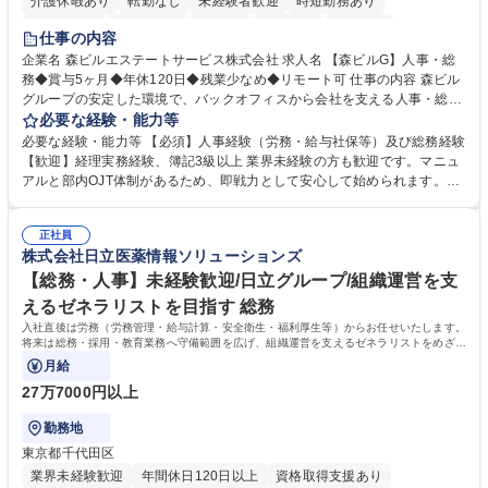
介護休暇あり
転勤なし
未経験者歓迎
時短勤務あり
経験者歓迎
退職金あり
在宅OK
賞与あり
育休あり
仕事の内容
完全週休2日制
交通費支給
長期歓迎
駅近5分以内
土日祝休み
企業名 森ビルエステートサービス株式会社 求人名 【森ビルG】人事・総
務◆賞与5ヶ月◆年休120日◆残業少なめ◆リモート可 仕事の内容 森ビル
グループの安定した環境で、バックオフィスから会社を支える人事・総務
をお任せします。 労務と総務の業務をバランスよく担当し、ゆくゆくは制
必要な経験・能力等
度改定などのコア業務にも挑戦できる、やりがいある環境です。 ■勤怠管
必要な経験・能力等 【必須】人事経験（労務・給与社保等）及び総務経験
理、給与計算、社会保険手続き、年末調整等の労務管理全般 ■入退社手続
【歓迎】経理実務経験、簿記3級以上 業界未経験の方も歓迎です。マニュ
き、社内規定の改定や人事制度改定などのコア業務 ■社内イベントの企画
アルと部内OJT体制があるため、即戦力として安心して始められます。
運営やその他総務業務全般 ※労務と総務を1：1の割合でお任せ。 入社後
【魅力・やりがい】森ビルGの安定基盤で労務から総務まで幅広く携われ
は部内のOJTを中心に、あなたの経験に合わせて不足している部分はいつ
ます。定型業務に留まらず、社内規定や人事制度の改定など会社のコア業
でも質問・相談できる環境が整っているため、安心して成長できます。 募
正社員
務に挑戦できるため、自身の成長と組織への貢献度をダイレクトに実感で
株式会社日立医薬情報ソリューションズ
集職種 【森ビルG】人事・総務◆賞与5ヶ月◆年休120日◆残業少なめ◆
きます。 残業少なめ、週1日リモート可など、ワークライフバランスを保
リモート可
ち長期活躍できる環境です。 「これまでの幅広い経験を活かし、長期的な
【総務・人事】未経験歓迎/日立グループ/組織運営を支
キャリアを築きたい」という前向きな意欲と挑戦を全力で応援します。 学
えるゼネラリストを目指す 総務
歴・資格 学歴：大学院 大学 高専 短大 専修学校 高校 語学力： 資格：日商
入社直後は労務（労務管理・給与計算・安全衛生・福利厚生等）からお任せいたします。
簿記検定1級 日商簿記検定2級 日商簿記検定3級
将来は総務・採用・教育業務へ守備範囲を広げ、組織運営を支えるゼネラリストをめざせ
ます。
月給
27万7000円以上
勤務地
東京都千代田区
業界未経験歓迎
年間休日120日以上
資格取得支援あり