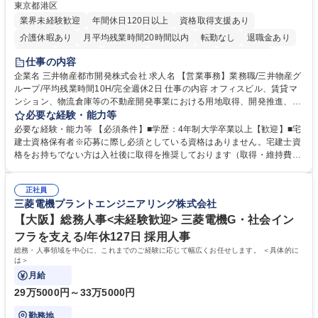
東京都港区
業界未経験歓迎
年間休日120日以上
資格取得支援あり
介護休暇あり
月平均残業時間20時間以内
転勤なし
退職金あり
在宅OK
賞与あり
育休あり
完全週休2日制
交通費支給
仕事の内容
駅近5分以内
土日祝休み
寮・社宅あり
企業名 三井物産都市開発株式会社 求人名 【営業事務】業務職/三井物産グ
ループ/平均残業時間10H/完全週休2日 仕事の内容 オフィスビル、賃貸マ
ンション、物流倉庫等の不動産開発事業における用地取得、開発推進、賃
貸運営、売却、仲介・活用提案等を行う営業部門において事務業務を担当
必要な経験・能力等
いただきます。 【詳細】・契約書管理、契約書製本、捺印対応、ファイリ
必要な経験・能力等 【必須条件】■学歴：4年制大学卒業以上【歓迎】■宅
ング、登記簿取得、調書取得・支払業務（各種費用支払、支払管理、請
建士資格保有者※応募に際し必須としている資格はありません。宅建士資
求・支払データ登録、取引先マスター申請対応）・予算作成及び予実管
格をお持ちでない方は入社後に取得を推奨しております（取得・維持費用
理・各種稟議書、報告書作成業務・各種台帳管理、交際費・会議費支払報
の一部補助あり） 【求める人物像】 ・向学心豊かで、主体的に行動でき
告書作成及び月次管理・部内総務庶務全般 など※※配属先によっては上記
る方。 ・社内外の多様な関係者と協調して業務を進められるコミュニケー
の他に担当頂く業務が発生する場合があります。 募集職種 【営業事務】
正社員
ション力がある方。 ・チャレンジを厭わず、粘り強く業務に取り組める
三菱電機プラントエンジニアリング株式会社
業務職/三井物産グループ/平均残業時間10H/完全週休2日
方。多様な関係者と謙虚に信頼関係を構築でき、期限を意識したスケジュ
ール管理が出来る方。※将来的に他部署（営業部門、コーポレート部門）
【大阪】総務人事<未経験歓迎> 三菱電機G・社会イン
へのジョブローテーションの可能性があります。 学歴・資格 学歴：大学
フラを支える/年休127日 採用人事
院 大学 語学力： 資格：宅地建物取引士
総務・人事領域を中心に、これまでのご経験に応じて幅広くお任せします。 ＜具体的に
は＞
月給
29万5000円～33万5000円
勤務地