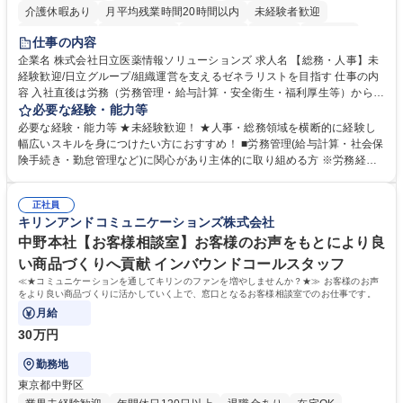
介護休暇あり
月平均残業時間20時間以内
未経験者歓迎
住宅手当あり
時短勤務あり
退職金あり
在宅OK
賞与あり
仕事の内容
育休あり
完全週休2日制
交通費支給
土日祝休み
寮・社宅あり
企業名 株式会社日立医薬情報ソリューションズ 求人名 【総務・人事】未
経験歓迎/日立グループ/組織運営を支えるゼネラリストを目指す 仕事の内
容 入社直後は労務（労務管理・給与計算・安全衛生・福利厚生等）からお
任せいたします。将来は総務・採用・教育業務へ守備範囲を広げ、組織運
必要な経験・能力等
営を支えるゼネラリストをめざせます。 ・初期業務：労働時間管理、給与
必要な経験・能力等 ★未経験歓迎！ ★人事・総務領域を横断的に経験し
計算、社会保険対応、福利厚生管理、安全衛生、健康経営推進等をお任せ
幅広いスキルを身につけたい方におすすめ！ ■労務管理(給与計算・社会保
します。ご経験に応じて、休職者管理など、幅広く経験を積んでいただき
険手続き・勤怠管理など)に関心があり主体的に取り組める方 ※労務経験
ます。 ・将来的な広がり：総務・採用・教育・税務対応・経営企画等。
者は早期にご活躍いただけます。 ■チームで仕事を推進できる方■将来は
★メンバーがマンツーマンで丁寧に教えるため、ご経験が浅くても安心！
マネジメント職として活躍したい 【尚可】■人事、労務、採用、教育業務
幅広く経験を積みたい意欲がある方に最適な環境です。 募集職種 【総
正社員
のご経験 ■労務管理（給与計算・社会保険手続き・勤怠管理など）の経験
キリンアンドコミュニケーションズ株式会社
務・人事】未経験歓迎/日立グループ/組織運営を支えるゼネラリストを目
■衛生管理者の資格をお持ちの方 学歴・資格 学歴：大学院 大学 高専 短大
指す
専修学校 高校 語学力： 資格：
中野本社【お客様相談室】お客様のお声をもとにより良
い商品づくりへ貢献 インバウンドコールスタッフ
≪★コミュニケーションを通してキリンのファンを増やしませんか？★≫ お客様のお声
をより良い商品づくりに活かしていく上で、窓口となるお客様相談室でのお仕事です。
月給
30万円
勤務地
東京都中野区