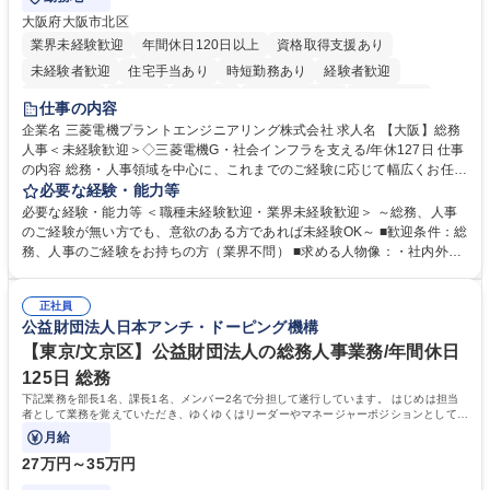
大阪府大阪市北区
業界未経験歓迎
年間休日120日以上
資格取得支援あり
未経験者歓迎
住宅手当あり
時短勤務あり
経験者歓迎
退職金あり
在宅OK
賞与あり
完全週休2日制
交通費支給
仕事の内容
駅近5分以内
土日祝休み
服装自由
寮・社宅あり
食事補助あり
企業名 三菱電機プラントエンジニアリング株式会社 求人名 【大阪】総務
人事＜未経験歓迎＞◇三菱電機G・社会インフラを支える/年休127日 仕事
の内容 総務・人事領域を中心に、これまでのご経験に応じて幅広くお任せ
します。 ＜具体的には＞ ・総務/人事労務（給与・社保・勤怠管理など）
必要な経験・能力等
・採用・教育研修 ・福利厚生運用 など ※基本的には事務所勤務ですが、
必要な経験・能力等 ＜職種未経験歓迎・業界未経験歓迎＞ ～総務、人事
採用や教育等の業務内容により、関西圏以外への日帰り・宿泊を伴う国内
のご経験が無い方でも、意欲のある方であれば未経験OK～ ■歓迎条件：総
出張もございます。 ※担当業務を持ちつつ、お互いに助け合いながら、総
務、人事のご経験をお持ちの方（業界不問） ■求める人物像：・社内外の
務部という組織として協力しながら進める体制です。 募集職種 【大阪】
関係各部門との調整を率先して行い、業務を円滑に遂行できる協調性やコ
総務人事＜未経験歓迎＞◇三菱電機G・社会インフラを支える/年休127日
ミュニケーション能力を持っている方 ・人事総務領域に興味がありゼネラ
正社員
リスト志向をお持ちの方 学歴・資格 学歴：大学院 大学 語学力： 資格：
公益財団法人日本アンチ・ドーピング機構
【東京/文京区】公益財団法人の総務人事業務/年間休日
125日 総務
下記業務を部長1名、課長1名、メンバー2名で分担して遂行しています。 はじめは担当
者として業務を覚えていただき、ゆくゆくはリーダーやマネージャーポジションとして活
躍いただくことを期待しています。
月給
27万円～35万円