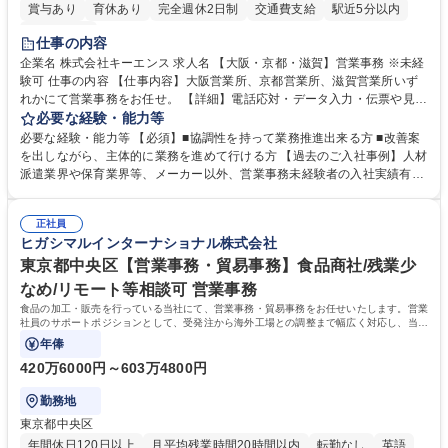
賞与あり
育休あり
完全週休2日制
交通費支給
駅近5分以内
土日祝休み
仕事の内容
企業名 株式会社キーエンス 求人名 【大阪・京都・滋賀】営業事務 ※未経
験可 仕事の内容 【仕事内容】大阪営業所、京都営業所、滋賀営業所いず
れかにて営業事務をお任せ。 【詳細】電話応対・データ入力・伝票や見積
の作成・カタログ送付・来客対応・営業所内で発生する事務業務や業務改
必要な経験・能力等
善をお任せ。 【教育制度】ご入社後、育成担当とペアになりながらOJTに
必要な経験・能力等 【必須】■協調性を持って業務推進出来る方 ■改善案
て業務を覚えていただくことが可能です。業務システムがきちんと構築さ
を出しながら、主体的に業務を進めて行ける方 【過去のご入社事例】人材
れているため、スムーズに仕事に慣れることができる環境です。また、
派遣業界や保育業界等、メーカー以外、営業事務未経験者の入社実績有
「チームで成果を出す文化」があり、良いやり方を積極的に共有しながら
【当社の事務職について】単なる事務ではなく主体性を発揮したサポート
常に改善を目指す風土のため、安心して業務に取り組んでいただけます。
により、キーエンスの付加価値向上に貢献します。ベースの定型業務に加
募集職種 【大阪・京都・滋賀】営業事務 ※未経験可
正社員
えて、お客様や社員の状況に合わせ、能動的なサポート、改善の動きも期
ヒガシマルインターナショナル株式会社
待され。組織を支えるスペシャリストとして、チームに貢献し、結果的に
社員から頼られる存在になることができます。平均19:30の退勤以降の業
東京都中央区【営業事務・貿易事務】食品商社/残業少
務の持ち帰りも禁止されており、メリハリのある働き方となります。 学
なめ/リモート等相談可 営業事務
歴・資格 学歴：大学院 大学 高専 短大 語学力： 資格：
食品の加工・販売を行っている当社にて、営業事務・貿易事務をお任せいたします。営業
社員のサポートポジションとして、受発注から海外工場との調整まで幅広く対応し、当社
事業の根幹を支えていただきます。
年俸
420万6000円～603万4800円
勤務地
東京都中央区
年間休日120日以上
月平均残業時間20時間以内
転勤なし
英語