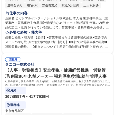
退職金あり
在宅OK
交通費支給
駅近5分以内
土日祝休み
仕事の内容
企業名 ヒガシマルインターナショナル株式会社 求人名 東京都中央区【営
業事務・貿易事務】食品商社/残業少なめ/リモート等相談可 仕事の内容 食
品の加工・販売を行っている当社にて、営業事務・貿易事務をお任せいた
します。営業社員のサポートポジションとして、受発注から海外工場との
必要な経験・能力等
調整まで幅広く対応し、当社事業の根幹を支えていただきます。 ■受発注
必要な経験・能力等 【必須】■営業事務または貿易事務の経験■英語での
業務、請求書発行 ■海外工場とのスケジュール調整 ■在庫管理 ■輸入書類
メールのやり取りに抵抗感の無い方 【尚可】■商社での営業事務の経験■
の確認・作成 ■配送手配 ■通関業者を通して行う輸出入業全般 ■倉庫との
通関業務の経験。 【働き方について】所定労働時間は7時間と短めで、残
倉入れ調整等 ※ゼネラリストとしてのキャリアアップを目指すことが可能
業も月平均20時間以下です。時差出勤制度や週1日のリモート勤務も相談
です。単に商品を販売するだけでなく原料の仕入れから販売までをトータ
可能で、ワークライフバランスを保ち長期就業しやすい環境です。 【当社
ルプロデュースしているため、商品に関わる全ての業務をサポート頂きま
正社員
の強み】1991年の設立以来、外食産業を中心としたお客様の多様なニー
タニコー株式会社
す。 募集職種 東京都中央区【営業事務・貿易事務】食品商社/残業少なめ/
ズに沿った冷凍水産物等の生産・輸入・販売を一貫して手掛けています。
リモート等相談可
自社工場と海外拠点の強固な連携によるワンストップサービスが最大の強
【人事・労務担当】安全衛生・健康経営推進・労務管
みです。 学歴・資格 学歴：大学院 大学 語学力：英語 資格：
理/創業80年老舗メーカー 福利厚生/労務/給与管理人事
社員の健康と安全の確保・向上を軸に、組織全体の生産性向上および企業価値の向上のた
め、経営層と密接に連携しながら、定型業務にとどまらず、制度設計や施策立案などの上
流工程から関与していただきます。
月給
30万8557円～41万7939円
勤務地
東京都品川区