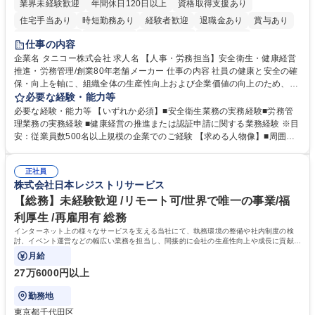
業界未経験歓迎
年間休日120日以上
資格取得支援あり
住宅手当あり
時短勤務あり
経験者歓迎
退職金あり
賞与あり
完全週休2日制
交通費支給
駅近5分以内
土日祝休み
仕事の内容
寮・社宅あり
企業名 タニコー株式会社 求人名 【人事・労務担当】安全衛生・健康経営
推進・労務管理/創業80年老舗メーカー 仕事の内容 社員の健康と安全の確
保・向上を軸に、組織全体の生産性向上および企業価値の向上のため、経
営層と密接に連携しながら、定型業務にとどまらず、制度設計や施策立案
必要な経験・能力等
などの上流工程から関与していただきます。 【主な業務内容】■安全衛生
必要な経験・能力等 【いずれか必須】■安全衛生業務の実務経験■労務管
業務（ストレスチェック、健康診断の運用、産業医との連携 など）■健康
理業務の実務経験 ■健康経営の推進または認証申請に関する業務経験 ※目
経営認証取得に向けた企画・推進■労務管理（労働時間の分析、労働環境
安：従業員数500名以上規模の企業でのご経験 【求める人物像】■周囲
の改善）■規程改定、制度設計、業務改善の推進■労働基準監督署対応、団
（社員・経営層）と円滑にコミュニケーションを図れる方■労務課題に対
体交渉対応 など 【採用背景】現在組織変革期の為、労務領域から組織力
し、迅速かつ的確に対応できる問題解決力をお持ちの方■チームおよび他
を底上げすべく、ともにご活躍いただける方の増員募集となります。 募集
正社員
部門と連携しながら業務を推進できる方■Excelや労務管理システムの実務
株式会社日本レジストリサービス
職種 【人事・労務担当】安全衛生・健康経営推進・労務管理/創業80年老
使用経験をお持ちの方 学歴・資格 学歴：大学院 大学 高専 短大 専修学校
舗メーカー
高校 語学力： 資格：
【総務】未経験歓迎 /リモート可/世界で唯一の事業/福
利厚生 /再雇用有 総務
インターネット上の様々なサービスを支える当社にて、執務環境の整備や社内制度の検
討、イベント運営などの幅広い業務を担当し、間接的に会社の生産性向上や成長に貢献し
ている部署です。
月給
27万6000円以上
勤務地
東京都千代田区