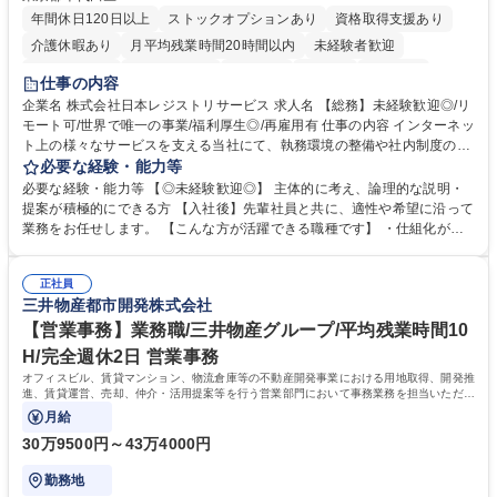
年間休日120日以上
ストックオプションあり
資格取得支援あり
介護休暇あり
月平均残業時間20時間以内
未経験者歓迎
住宅手当あり
時短勤務あり
研修あり
在宅OK
賞与あり
仕事の内容
完全週休2日制
交通費支給
駅近5分以内
土日祝休み
服装自由
企業名 株式会社日本レジストリサービス 求人名 【総務】未経験歓迎◎/リ
モート可/世界で唯一の事業/福利厚生◎/再雇用有 仕事の内容 インターネッ
ト上の様々なサービスを支える当社にて、執務環境の整備や社内制度の検
討、イベント運営などの幅広い業務を担当し、間接的に会社の生産性向上
必要な経験・能力等
や成長に貢献している部署です。 会社の全メンバーが安心して長く成果を
必要な経験・能力等 【◎未経験歓迎◎】 主体的に考え、論理的な説明・
発揮できる環境を整えるために、毎日のメンテナンスや維持管理に加え、
提案が積極的にできる方 【入社後】先輩社員と共に、適性や希望に沿って
新たな施策検討を積極的に行っていただき、会社全体を巻き込み課題解決
業務をお任せします。 【こんな方が活躍できる職種です】 ・仕組化が好
を推進。 ・オフィス運営：執務環境の整備・物品管理・社内規定整備/改
き/得意・協働の姿勢を持っている・優先順位付け、マルチタスクが得意・
善・イベント企画/運営・非常時の対応 など、本人の希望や適性によって
様々な立場で物事を考えられる・定型業務だけでなく突発的な出来事にも
幅広い業務の体得が可能で、多様なキャリアパスを描くことも可能です。
正社員
対処できる・新しいことに興味関心がある 【魅力】■自己啓発支援：資格
三井物産都市開発株式会社
募集職種 【総務】未経験歓迎◎/リモート可/世界で唯一の事業/福利厚生◎/
取得や通信教育など費用の80%（年間25万円まで）を補助 ■住宅手当：家
再雇用有
賃の50%（月額7万円まで）を補助 学歴・資格 学歴：大学院 大学 語学
【営業事務】業務職/三井物産グループ/平均残業時間10
力： 資格：
H/完全週休2日 営業事務
オフィスビル、賃貸マンション、物流倉庫等の不動産開発事業における用地取得、開発推
進、賃貸運営、売却、仲介・活用提案等を行う営業部門において事務業務を担当いただき
ます。
月給
30万9500円～43万4000円
勤務地