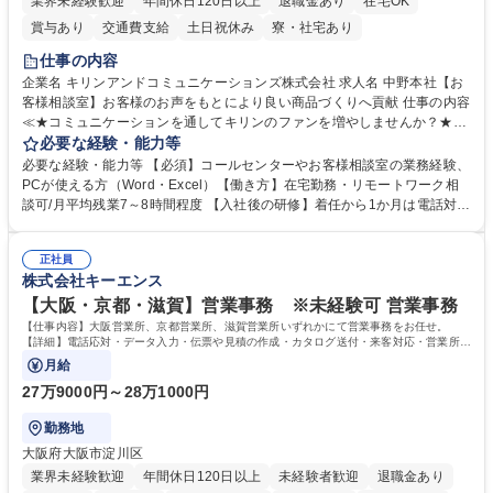
業界未経験歓迎
年間休日120日以上
退職金あり
在宅OK
賞与あり
交通費支給
土日祝休み
寮・社宅あり
仕事の内容
企業名 キリンアンドコミュニケーションズ株式会社 求人名 中野本社【お
客様相談室】お客様のお声をもとにより良い商品づくりへ貢献 仕事の内容
≪★コミュニケーションを通してキリンのファンを増やしませんか？★≫
お客様のお声をより良い商品づくりに活かしていく上で、窓口となるお客
必要な経験・能力等
様相談室でのお仕事です。 日々お客様からいただくキリングループへのご
必要な経験・能力等 【必須】コールセンターやお客様相談室の業務経験、
意見を、企業活動に活かしています。お客様からの声に迅速かつ誠意をも
PCが使える方（Word・Excel）【働き方】在宅勤務・リモートワーク相
って対応、情報提供するとともにグループ内活動に反映しています。 【具
談可/月平均残業7～8時間程度 【入社後の研修】着任から1か月は電話対応
体的には】電話応対、メール、お手紙対応、ご指摘品調査報告書作成、有
のOJTを中心に実施し、電話対応に慣れた段階でメール・手紙のOJTを実
人チャットボット対応など。 【1日の対応件数】■電話：月間一人当たり
施する予定です。独り立ち以降もしっかりフォローする体制を整えていま
平均100件前後■メール・手紙：同上40件前後 募集職種 中野本社【お客様
正社員
すのでご安心ください。 【当社について】キリングループの広報機能を担
株式会社キーエンス
相談室】お客様のお声をもとにより良い商品づくりへ貢献
う会社として、お客様との出会いを大切にし、磨き上げたホスピタリティ
を込めてコミュニケーションをとりながら広報関連業務を行っておりま
【大阪・京都・滋賀】営業事務 ※未経験可 営業事務
す。 学歴・資格 学歴：大学院 大学 高専 短大 専修学校 高校 語学力： 資
【仕事内容】大阪営業所、京都営業所、滋賀営業所いずれかにて営業事務をお任せ。
格：
【詳細】電話応対・データ入力・伝票や見積の作成・カタログ送付・来客対応・営業所内
で発生する事務業務や業務改善をお任せ。
月給
27万9000円～28万1000円
勤務地
大阪府大阪市淀川区
業界未経験歓迎
年間休日120日以上
未経験者歓迎
退職金あり