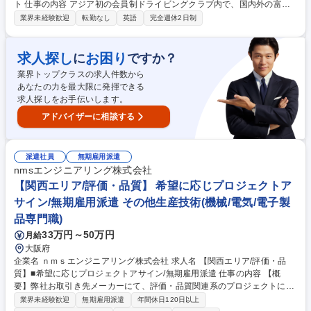
ト 仕事の内容 アジア初の会員制ドライビングクラブ内で、国内外の富裕
層会員様やゲストに対するコンシェルジュ・フロント業務をお任せしま
業界未経験歓迎
転勤なし
英語
完全週休2日制
す。施設の楽しみ方の提案、予約受付、問い合わせ対応など上質な接客を
提供します。 （1）会員様やご家族へドライビング、飲食、宿泊など施設
内での体験を提供、リクエストへの対応 （2）会員様からの問い合わせ対
求人探し
お困り
に
ですか？
応や予約受付 ★海外のお客様も多く、英語スキルを存分に活かせるグロー
業界トップクラスの求人件数から
バルかつ上質な環境です。 ★会員制クラブなので普段は落ち着いた空間で
あなたの力を最大限に発揮できる
すが、月に数回は高級外車の試乗会等のイベントで100名規模のお客様へ
求人探しをお手伝いします。
のサービス提供があり、メリハリをつけた働き方が楽しさの一つです。 募
集職種 【南房総/フロントコンシェルジュ】会員制高級ドライビングクラ
アドバイザーに相談する
ブ/日勤シフト
派遣社員
無期雇用派遣
nmsエンジニアリング株式会社
【関西エリア/評価・品質】 希望に応じプロジェクトア
サイン/無期雇用派遣 その他生産技術(機械/電気/電子製
品専門職)
33万円～50万円
月給
大阪府
企業名 ｎｍｓエンジニアリング株式会社 求人名 【関西エリア/評価・品
質】■希望に応じプロジェクトアサイン/無期雇用派遣 仕事の内容 【概
要】弊社お取引き先メーカーにて、評価・品質関連系のプロジェクトに従
事いただきます。※複数のお客様先、プロジェクトからご経験内容に応じ
業界未経験歓迎
無期雇用派遣
年間休日120日以上