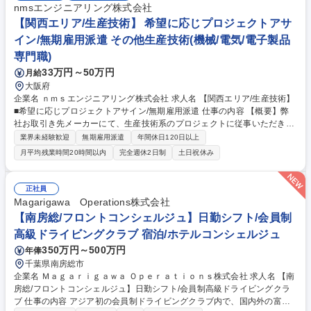
nmsエンジニアリング株式会社
【関西エリア/生産技術】 希望に応じプロジェクトアサ
イン/無期雇用派遣 その他生産技術(機械/電気/電子製品
専門職)
33万円～50万円
月給
大阪府
企業名 ｎｍｓエンジニアリング株式会社 求人名 【関西エリア/生産技術】
■希望に応じプロジェクトアサイン/無期雇用派遣 仕事の内容 【概要】弊
社お取引き先メーカーにて、生産技術系のプロジェクトに従事いただきま
す。※複数のお客様先、プロジェクトからご経験内容に応じて、配属先を
業界未経験歓迎
無期雇用派遣
年間休日120日以上
決定いたします。 ＜案件例＞■車載用電池設備の設備立上げ、工程改善、
月平均残業時間20時間以内
完全週休2日制
土日祝休み
量産対応等） ■画像検査工程の立上げ、条件設定、改善業務 ■PLC制御
（設備制御、PLCプログラム確認・調整、立上げ支援）■現地試験調整業
務を含む品質管理対応 ■設備・計測器の校正・メンテナンス業務 ■成膜条
正社員
件検討、工程改善、評価 ■金属プロセスの条件検討、改善業務 ■外観検
Magarigawa Operations株式会社
査、測定機による寸法測定 ■FA機器の組立、配線、納品までの付随業務 募
【南房総/フロントコンシェルジュ】日勤シフト/会員制
集職種 【関西エリア/生産技術】■希望に応じプロジェクトアサイン/無期
高級ドライビングクラブ 宿泊/ホテルコンシェルジュ
雇用派遣
350万円～500万円
年俸
千葉県南房総市
企業名 Ｍａｇａｒｉｇａｗａ Ｏｐｅｒａｔｉｏｎｓ株式会社 求人名 【南
房総/フロントコンシェルジュ】日勤シフト/会員制高級ドライビングクラ
ブ 仕事の内容 アジア初の会員制ドライビングクラブ内で、国内外の富裕