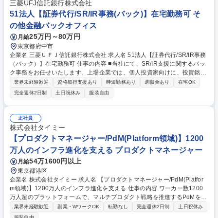
三菱UFJ信託銀行株式会社
51法人【証券代行/SR/IR事務(バック)】在宅勤務可 そ
の他金融バックオフィス
25万円～80万円
月給
東京都府中市
企業名 三菱ＵＦＪ信託銀行株式会社 求人名 51法人【証券代行/SR/IR事務
（バック）】在宅勤務可 仕事の内容 ■当社にて、SR/IR支援に関するバッ
ク事務をお任せいたします。上場企業では、個人投資家向けに、投資銘柄
としての認知度向上や理解促進を目的として、株主優待や工場/施設見学
業界未経験歓迎
資格取得支援あり
時短勤務あり
退職金あり
在宅OK
会、株主アンケート、 バーチャル株主総会等、さまざまな施策を実施して
完全週休2日制
土日祝休み
服装自由
います。これらの施策を後方事務から支援するお仕事です。 【具体的に
は…】◎SR/IRコンサル案件に係る手数料請求事務 ◎各種データ整備（株
主アンケートデータ、株主優待申込データ、株主イベント申込データ等）
正社員
◎バーチャル株主総会のサポート事務（利用企業の画面構築サポート等）
株式会社タイミー
◎業務提携事業者との各種調整 募集職種 51法人【証券代行/SR/IR事務
【プロダクトマネージャー/PdM(Platform領域)】1200
（バック）】在宅勤務可
万人のインフラ進化を支える プロダクトマネージャー
54万1600円以上
月給
東京都港区
企業名 株式会社タイミー 求人名 【プロダクトマネージャー/PdM(Platfor
m領域)】1200万人のインフラ進化を支える 仕事の内容 ワーカー数1200
万人超のプラットフォームで、マルチプロダクト戦略を推進するPdMを募
集します。各サービスの価値を最大化すべく、複数プロダクト横断の共通
業界未経験歓迎
副業・WワークOK
転勤なし
完全週休2日制
土日祝休み
基盤構築や実装をリードしていただきます。 複数プロダクトを横断する共
服装自由