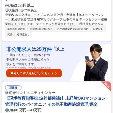
25万円以上
月給
大阪府大阪市中央区
企業名 株式会社ＡｌｔＸ 求人名 ※正社員・夜勤有【京橋/データセンタ
ー】未経験歓迎/英語使用/京セラグループ 仕事の内容 データセンター運用
業務をお任せします。マニュアルが整備されており、現社員も殆どが未経
験からの入社となっております。※業務で英語を使用する機会がありま
業界未経験歓迎
年間休日120日以上
月平均残業時間20時間以内
転勤なし
す。 ＜大手通信キャリア内でのデータセンター運用業務＞ ●来客対応※簡
英語
退職金あり
単な英語での対応あり/来客情報のシステム入力 ●ファシリティ管理システ
ム監視/定時ファシリティ巡回 ●顧客機器に対する定期作業 ●顧客サーバ・
NW機器の一次障害対応 ●運用資料（マニュアル）の管理・更新等 募集職
※
非公開求人
25
万件
は
以上
種 ※正社員・夜勤有【京橋/データセンター】未経験歓迎/英語使用/京セラ
ご登録いただくと、約
25
万件の
グループ
非公開求人からご希望に沿った
求人をご紹介します。
※
2026年3月31日時点 ※求人数＝採用予定人数
登録して求人を紹介してもらう
正社員
株式会社コミュニティセンター
【現場教育指導担当(幹部候補)】未経験OK!マンション
管理代行のパイオニア その他不動産施設管理/保全
30万円～41万円
月給