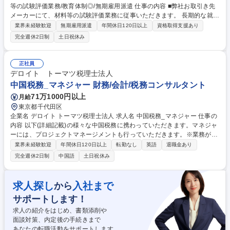
等の試験評価業務/教育体制◎/無期雇用派遣 仕事の内容 ■弊社お取引き先
メーカーにて、材料等の試験評価業務に従事いただきます。 長期的な就業
を予定しており、大手メーカーグループ会社でエンジニアとしてスキルア
業界未経験歓迎
無期雇用派遣
年間休日120日以上
資格取得支援あり
ップが実現できます。 ※変更の範囲：当社業務全般 募集職種 【神戸/分
完全週休2日制
土日祝休み
析・評価】材料等の試験評価業務/教育体制◎/無期雇用派遣
正社員
デロイト トーマツ税理士法人
中国税務_マネジャー 財務/会計/税務コンサルタント
71万1000円以上
月給
東京都千代田区
企業名 デロイト トーマツ税理士法人 求人名 中国税務_マネジャー 仕事の
内容 以下(詳細記載)の様々な中国税務に携わっていただきます。マネジャ
ーには、プロジェクトマネージメントも行っていただきます。※業務が集
中する月もありますが、他残業が続かないように配慮しています。 ・税務
業界未経験歓迎
年間休日120日以上
転勤なし
英語
退職金あり
コンサルティングサービス（M&Aなど）中国事業に関わる各々の具体的な
完全週休2日制
中国語
土日祝休み
相談。中国事業の再編、ストラクチャー構築などに関する税務コストの最
適化を考慮したアドバイスの提供、中国への出張者、出向者に係る税務ア
ドバイスの提供、企業所得税、増値税、関税などの中国税務全般に関わる
求人探し
入社まで
から
個別事項に対する問題解決のためのアドバイスの提供など。・税務顧問サ
サポートします！
ービス（クロスボーダー取引など）中国税務に関わる日常的な相談 募集職
種 中国税務_マネジャー
求人の紹介をはじめ、書類添削や
面談対策、内定後の手続きまで
あなたの転職活動をサポートします。