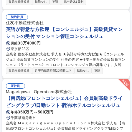
層会員様やゲストに対するコンシェルジュ・フロント業務をお任せしま
業界未経験歓迎
転勤なし
英語
完全週休2日制
す。施設の楽しみ方の提案や予約受付、問い合わせ対応など上質な接客を
提供します。 （1）会員様やご家族へドライビングや飲食、宿泊など施設
内での体験を提供、リクエストへの対応 （2）会員様からの問い合わせ対
契約社員
応や予約受付 ★海外のお客様も多く、英語スキルを存分に活かせるグロー
住友不動産株式会社
バルかつ上質な環境です。 ★会員制クラブなので普段は落ち着いた空間で
英語が得意な方歓迎 【コンシェルジュ】高級賃貸マン
すが、月に数回は高級外車の試乗会等のイベントで100名規模のお客様へ
ションの受付 マンション管理コンシェルジュ
のサービス提供があり、メリハリをつけた働き方が楽しさの一つです。 募
33万4000円
月給
集職種 【南房総/フロントコンシェルジュ】日勤シフト/会員制高級ドライ
ビングクラブ
東京都23区
企業名 住友不動産株式会社 求人名 ★英語が得意な方歓迎★【コンシェル
ジュ】高級賃貸マンションの受付 仕事の内容 ■住友不動産の高級賃貸マン
ション《ラ・トゥール》のフロントコンシェルジュ職の募集です。入居者
様（経営者や著名人も複数）に快適な生活を送って頂く為、一流のきめ細
業界未経験歓迎
月平均残業時間20時間以内
転勤なし
英語
やかなサービス・対応をお任せします。 【具体的には】各種サービスのご
案内、来客対応、パブリック施設の予約/管理/受付、クリーニング/宅配の
取次、タクシー手配、新規入居者様を迎える為の準備など。外国人の入居
正社員
者様も多いため、英語力を活かしていただけます。(マナー研修や英語研
Magarigawa Operations株式会社
修なども充実) 【働き方】所定労働時間は7時間で平均残業10時間/月程度
【南房総/フロントコンシェルジュ】会員制高級ドライ
なので、WLB◎！自分時間やご家族との時間を作りながら活躍してる社員
ビングクラブ/日勤シフト 宿泊/ホテルコンシェルジュ
多数！ 【変更の範囲】当社業務全般 募集職種 ★英語が得意な方歓迎★
350万円～500万円
年俸
【コンシェルジュ】高級賃貸マンションの受付
千葉県南房総市
企業名 Ｍａｇａｒｉｇａｗａ Ｏｐｅｒａｔｉｏｎｓ株式会社 求人名 【南
房総/フロントコンシェルジュ】会員制高級ドライビングクラブ/日勤シフ