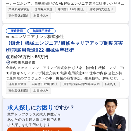
ーカーにおいて、自動車部品のCAE解析エンジニア業務に従事いただきま
す。 専門性の高い業務のため、エンジニアとしてスキルアップが実現でき
業界未経験歓迎
無期雇用派遣
年間休日120日以上
資格取得支援あり
ます。 ※変更の範囲：当社業務全般 募集職種 【大阪市/燃料電池の評価業
完全週休2日制
土日祝休み
務】研究開発寄りの業務!/無期雇用派遣
派遣社員
無期雇用派遣
nmsエンジニアリング株式会社
【鎌倉】機械エンジニア/ 研修キャリアアップ制度充実
/無期雇用派遣022 機械生産技術
26万円～55万円
月給
神奈川県鎌倉市
企業名 ｎｍｓエンジニアリング株式会社 求人名 【鎌倉】機械エンジニア/
★研修キャリアアップ制度充実★/無期雇用派遣022 仕事の内容 当社が持
つ最先端のプロジェクトの中、機械の品質保証、生産技術、解析など、あ
なたのご経験・スキル・希望に合わせて案件を選定し、お任せします。
無期雇用派遣
年間休日120日以上
月平均残業時間20時間以内
転勤なし
【案件例】地上機器組立業務、接着ユニット組立作業 ★“エンジニアファ
完全週休2日制
土日祝休み
ースト”の当社では、エンジニアの希望ありきのアサインを行っていま
す。 上流工程にチャレンジしたい/設計にステップアップしたい/新しい業
界・領域のお仕事をやってみたい など、一人ひとりの「やりたかったこ
求人探し
お困り
に
ですか？
と」の実現に向けてサポートします!★ 募集職種 【鎌倉】機械エンジニア/
業界トップクラスの求人件数から
★研修キャリアアップ制度充実★/無期雇用派遣022
あなたの力を最大限に発揮できる
求人探しをお手伝いします。