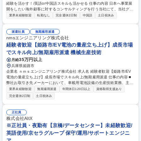
経験を活かす！/英語or中国語スキルも活かせる 仕事の内容 日本へ事業展
開をしたい海外顧客に対するコンサルティングを行う当社にて、当社グル
ープ会社CEOのコンシェルジュ業務をお任せいたします。 ※海外出張に
業界未経験歓迎
転勤なし
完全週休2日制
中国語
土日祝休み
一緒に行くことも含む（長期の場合2～3週間程度) 【詳細】■グループ会
社CEO及び副会長が来日した際のアテンド：スケジュール管理、アポイン
ト調整、MTGのセットアップ、ホテルや食事場所の検討～予約、購入要望
派遣社員
無期雇用派遣
品の提案資料(PowerPointで作成） ■来日時以外の業務：台湾やシンガポ
nmsエンジニアリング株式会社
ール拠点から再拝された他アシスタント業務のフォロー（別社員が業務を
経験者歓迎【姫路市/EV電池の量産立ち上げ】成長市場
差配します） 募集職種 【役員秘書/アシスタント】秘書経験を活かす！/英
でスキル向上/無期雇用派遣 機械生産技術
語or中国語スキルも活かせる
35万円以上
月給
兵庫県姫路市
企業名 ｎｍｓエンジニアリング株式会社 求人名 経験者歓迎【姫路市/EV
電池の量産立ち上げ】成長市場でスキル向上/無期雇用派遣 仕事の内容 ■
弊社お取引き先メーカーにおいて、車載用電池設備の生産技術業務、主に
量産立ち上げをお任せいたします。 教育体制も充実しており、EV電池分
業界未経験歓迎
無期雇用派遣
年間休日120日以上
資格取得支援あり
野という成長市場で生産技術スキル向上が可能です。※変更の範囲：当社
完全週休2日制
土日祝休み
業務全般 募集職種 経験者歓迎【姫路市/EV電池の量産立ち上げ】成長市場
でスキル向上/無期雇用派遣
正社員
株式会社AltX
※正社員・夜勤有【京橋/データセンター】未経験歓迎/
英語使用/京セラグループ 保守/運用/サポートエンジニ
ア