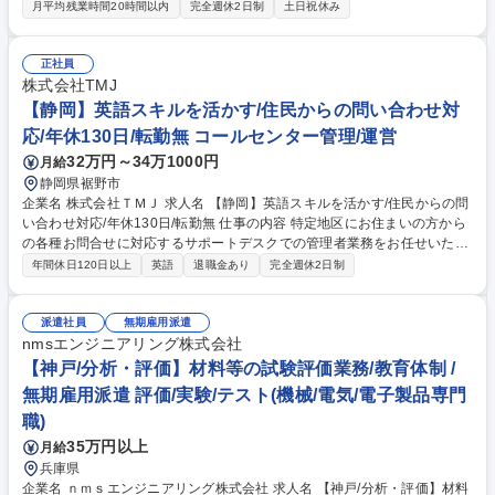
て、配属先を決定いたします。 ＜案件例＞【評価】■燃料電池の性能評
月平均残業時間20時間以内
完全週休2日制
土日祝休み
価、耐久試験、データ整理 ■車載用電子部品の電気評価業務 ■製品の組
立・配線・調整・試験・検査 ■製造工程内での評価・検査業務等 【品質管
理/品質保証】■情報伝送装置他の品質管理業務 ■薄膜基盤の検査 ■外観検
正社員
査、測定機による寸法測定 ■鋼材および製品の品質管理／品質保証業務 ■
株式会社TMJ
電池量産設備の品種対応、品質管理業務等 募集職種 【関西エリア/評価・
【静岡】英語スキルを活かす/住民からの問い合わせ対
品質】■希望に応じプロジェクトアサイン/無期雇用派遣
応/年休130日/転勤無 コールセンター管理/運営
32万円～34万1000円
月給
静岡県裾野市
企業名 株式会社ＴＭＪ 求人名 【静岡】英語スキルを活かす/住民からの問
い合わせ対応/年休130日/転勤無 仕事の内容 特定地区にお住まいの方から
の各種お問合せに対応するサポートデスクでの管理者業務をお任せいたし
ます。クライアントはトヨタグループの企業様となります。住民の方の
年間休日120日以上
英語
退職金あり
完全週休2日制
「困った」を解決するお仕事です。 SVとして、クライアント対応 および
業務・人員の管理をお願いいたします。 ・問い合わせ対応、作業の管理
・マニュアル/ ナレッジ修正 ・報告会開催、レポート作成 ・クライアント
派遣社員
無期雇用派遣
企業担当者・コンタクトセンターとの連携 募集職種 【静岡】英語スキル
nmsエンジニアリング株式会社
を活かす/住民からの問い合わせ対応/年休130日/転勤無
【神戸/分析・評価】材料等の試験評価業務/教育体制 /
無期雇用派遣 評価/実験/テスト(機械/電気/電子製品専門
職)
35万円以上
月給
兵庫県
企業名 ｎｍｓエンジニアリング株式会社 求人名 【神戸/分析・評価】材料