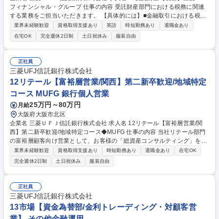
フィナンシャル・グループ 仕事の内容 受託財産部門における税務に関連
する業務をご担当いただきます。 【具体的には】■金融取引における税務
相談金融取引における税務相談への対応（クロスボーダー投資に係る税務
業界未経験歓迎
資格取得支援あり
英語
時短勤務あり
退職金あり
デューデリジェンス等） ■国内外のM&A/組織再編に係る税務分析・検討 ■
在宅OK
完全週休2日制
土日祝休み
服装自由
国際税務等(移転価格税制、タックスヘイブン対策税制、国内法人税制全
般）の支援 ■社外税理士を活用しての各種案件への対応、等 募集職種 49
受託財産【税務】三菱UFJフィナンシャル・グループ
正社員
三菱UFJ信託銀行株式会社
12リテール【富裕層営業/関西】第二新卒歓迎/地域特定
コース MUFG 銀行個人営業
25万円～80万円
月給
大阪府大阪市北区
企業名 三菱ＵＦＪ信託銀行株式会社 求人名 12リテール【富裕層営業/関
西】第二新卒歓迎/地域特定コース◆MUFG 仕事の内容 当社リテール部門
の富裕層顧客向け営業として、お客様の「総資産コンサルティング」をお
任せします。担当するお客様は上場企業役員や中小企業オーナー、ご退職
業界未経験歓迎
資格取得支援あり
時短勤務あり
退職金あり
在宅OK
後の方などまとまった資金をお持ちの方が中心です。 【取扱商品】預金、
完全週休2日制
土日祝休み
服装自由
資産運用(投資信託等)、資産承継(遺言信託・遺産整理、生命保険等)、資
産管理(遺言代用信託・代理出金機能付信託・教育資金贈与信託等)、不動
産 等々 【業務の特徴】原則、担当者がお客様へのご提案からクロージン
正社員
グまでワンストップで担います。幅広く高度な知識が必要になりますが、
三菱UFJ信託銀行株式会社
この体制はお客様からのご評価もいただいており、お客様に向き合いぬく
13市場【資金為替部/金利トレーディング・対顧客営
ことで自身のスキルアップにもつながります。 募集職種 12リテール【富
業】 その他金融運用