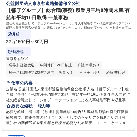
公益財団法人東京都道路整備保全公社
り、日常です。旅好きにはこれ以上ない環境です 募集職種 【企画営業/行
バーとして活躍いただきます。 学歴・資格 学歴：大学院 大学 語学力： 資
政・企業向け観光推進支援】旅行ガイドブック『地球の歩き方』
格：
【都庁グループ】総合職(事務) 残業月平均9時間未満/有
給年平均16日取得 一般事務
当社の総合職として、ジョブローテーションによる人事経理部門や収益事業等のフロント
部門の部署等幅広い部署での業務をお任せいたします。研修制度やキャリア支援が充実し
ております！ ※下記業務詳細
月給
22万1500円～30万円
勤務地
東京都新宿区
業界未経験歓迎
年間休日120日以上
介護休暇あり
月平均残業時間20時間以内
転勤なし
住宅手当あり
経験者歓迎
研修あり
退職金あり
賞与あり
完全週休2日制
交通費支給
仕事の内容
駅近5分以内
資格取得手当あり
食事補助あり
企業名 公益財団法人東京都道路整備保全公社 求人名 【都庁グループ】総
合職（事務）◇残業月平均9時間未満／有給年平均16日取得 仕事の内容 当
社の総合職として、ジョブローテーションによる人事経理部門や収益事業
等のフロント部門の部署等幅広い部署での業務をお任せいたします。研修
必要な経験・能力等
制度やキャリア支援が充実しております！ ※下記業務詳細 【業務詳細】■
必要な経験・能力等 【歓迎】営業経験or総務/人事/経理経験or官公庁職員
管理部門：広報、人事、経理など当公社の運営に係る管理業務 ■収益部
経験者で、道路事業のゼネラリストとしてのキャリアを積みたい方【社
門：駐車場の新規開拓、管理運営、新宿駅西口広場の「イベントコーナ
風】社内関係部署や東京都と連携が必要なため綿密にコミュニケーション
ー」などの管理運営 ■道路部門：整備の急がれる骨格幹線道路や木造住宅
を図っています。 【業務の魅力】■幅広く携われる：総合職（事務）で
密集地域の特定整備路線の用地取得、道路に関する普及啓発事業、都内の
は、駐車場の管理運営や道路用地の取得、公益財団法人の中枢を担う管理