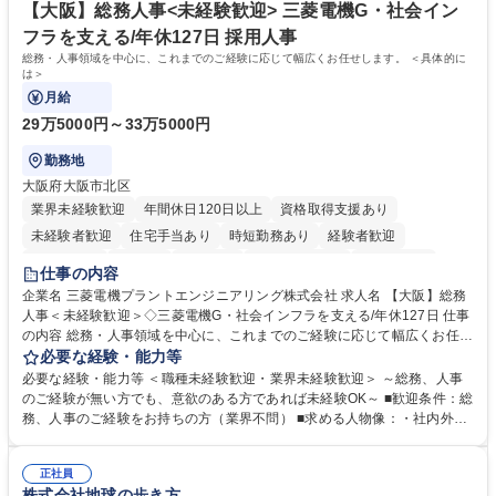
再雇用有
賃の50%（月額7万円まで）を補助 学歴・資格 学歴：大学院 大学 語学
【大阪】総務人事<未経験歓迎> 三菱電機G・社会イン
力： 資格：
フラを支える/年休127日 採用人事
総務・人事領域を中心に、これまでのご経験に応じて幅広くお任せします。 ＜具体的に
は＞
月給
29万5000円～33万5000円
勤務地
大阪府大阪市北区
業界未経験歓迎
年間休日120日以上
資格取得支援あり
未経験者歓迎
住宅手当あり
時短勤務あり
経験者歓迎
退職金あり
在宅OK
賞与あり
完全週休2日制
交通費支給
仕事の内容
駅近5分以内
土日祝休み
服装自由
寮・社宅あり
食事補助あり
企業名 三菱電機プラントエンジニアリング株式会社 求人名 【大阪】総務
人事＜未経験歓迎＞◇三菱電機G・社会インフラを支える/年休127日 仕事
の内容 総務・人事領域を中心に、これまでのご経験に応じて幅広くお任せ
します。 ＜具体的には＞ ・総務/人事労務（給与・社保・勤怠管理など）
必要な経験・能力等
・採用・教育研修 ・福利厚生運用 など ※基本的には事務所勤務ですが、
必要な経験・能力等 ＜職種未経験歓迎・業界未経験歓迎＞ ～総務、人事
採用や教育等の業務内容により、関西圏以外への日帰り・宿泊を伴う国内
のご経験が無い方でも、意欲のある方であれば未経験OK～ ■歓迎条件：総
出張もございます。 ※担当業務を持ちつつ、お互いに助け合いながら、総
務、人事のご経験をお持ちの方（業界不問） ■求める人物像：・社内外の
務部という組織として協力しながら進める体制です。 募集職種 【大阪】
関係各部門との調整を率先して行い、業務を円滑に遂行できる協調性やコ
総務人事＜未経験歓迎＞◇三菱電機G・社会インフラを支える/年休127日
ミュニケーション能力を持っている方 ・人事総務領域に興味がありゼネラ
正社員
リスト志向をお持ちの方 学歴・資格 学歴：大学院 大学 語学力： 資格：
株式会社地球の歩き方