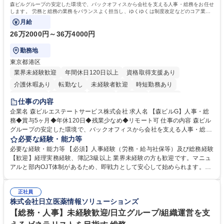
森ビルグループの安定した環境で、バックオフィスから会社を支える人事・総務をお任せ
します。 労務と総務の業務をバランスよく担当し、ゆくゆくは制度改定などのコア業務
にも挑戦できる、やりがいある環境です。
月給
26万2000円～36万4000円
勤務地
東京都港区
業界未経験歓迎
年間休日120日以上
資格取得支援あり
介護休暇あり
転勤なし
未経験者歓迎
時短勤務あり
経験者歓迎
退職金あり
在宅OK
賞与あり
育休あり
仕事の内容
完全週休2日制
交通費支給
長期歓迎
駅近5分以内
土日祝休み
企業名 森ビルエステートサービス株式会社 求人名 【森ビルG】人事・総
務◆賞与5ヶ月◆年休120日◆残業少なめ◆リモート可 仕事の内容 森ビル
グループの安定した環境で、バックオフィスから会社を支える人事・総務
をお任せします。 労務と総務の業務をバランスよく担当し、ゆくゆくは制
必要な経験・能力等
度改定などのコア業務にも挑戦できる、やりがいある環境です。 ■勤怠管
必要な経験・能力等 【必須】人事経験（労務・給与社保等）及び総務経験
理、給与計算、社会保険手続き、年末調整等の労務管理全般 ■入退社手続
【歓迎】経理実務経験、簿記3級以上 業界未経験の方も歓迎です。マニュ
き、社内規定の改定や人事制度改定などのコア業務 ■社内イベントの企画
アルと部内OJT体制があるため、即戦力として安心して始められます。
運営やその他総務業務全般 ※労務と総務を1：1の割合でお任せ。 入社後
【魅力・やりがい】森ビルGの安定基盤で労務から総務まで幅広く携われ
は部内のOJTを中心に、あなたの経験に合わせて不足している部分はいつ
ます。定型業務に留まらず、社内規定や人事制度の改定など会社のコア業
でも質問・相談できる環境が整っているため、安心して成長できます。 募
正社員
務に挑戦できるため、自身の成長と組織への貢献度をダイレクトに実感で
株式会社日立医薬情報ソリューションズ
集職種 【森ビルG】人事・総務◆賞与5ヶ月◆年休120日◆残業少なめ◆
きます。 残業少なめ、週1日リモート可など、ワークライフバランスを保
リモート可
ち長期活躍できる環境です。 「これまでの幅広い経験を活かし、長期的な
【総務・人事】未経験歓迎/日立グループ/組織運営を支
キャリアを築きたい」という前向きな意欲と挑戦を全力で応援します。 学