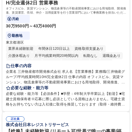
す。 学歴・資格 学歴：大学院 大学 高専 短大 専修学校 高校 語学力： 資
H/完全週休2日 営業事務
格：
オフィスビル、賃貸マンション、物流倉庫等の不動産開発事業における用地取得、開発推
進、賃貸運営、売却、仲介・活用提案等を行う営業部門において事務業務を担当いただき
ます。
月給
30万9500円～43万4000円
勤務地
東京都港区
業界未経験歓迎
年間休日120日以上
資格取得支援あり
介護休暇あり
月平均残業時間20時間以内
転勤なし
退職金あり
在宅OK
賞与あり
育休あり
完全週休2日制
交通費支給
仕事の内容
駅近5分以内
土日祝休み
寮・社宅あり
企業名 三井物産都市開発株式会社 求人名 【営業事務】業務職/三井物産グ
ループ/平均残業時間10H/完全週休2日 仕事の内容 オフィスビル、賃貸マ
ンション、物流倉庫等の不動産開発事業における用地取得、開発推進、賃
貸運営、売却、仲介・活用提案等を行う営業部門において事務業務を担当
必要な経験・能力等
いただきます。 【詳細】・契約書管理、契約書製本、捺印対応、ファイリ
必要な経験・能力等 【必須条件】■学歴：4年制大学卒業以上【歓迎】■宅
ング、登記簿取得、調書取得・支払業務（各種費用支払、支払管理、請
建士資格保有者※応募に際し必須としている資格はありません。宅建士資
求・支払データ登録、取引先マスター申請対応）・予算作成及び予実管
格をお持ちでない方は入社後に取得を推奨しております（取得・維持費用
理・各種稟議書、報告書作成業務・各種台帳管理、交際費・会議費支払報
の一部補助あり） 【求める人物像】 ・向学心豊かで、主体的に行動でき
告書作成及び月次管理・部内総務庶務全般 など※※配属先によっては上記
る方。 ・社内外の多様な関係者と協調して業務を進められるコミュニケー
の他に担当頂く業務が発生する場合があります。 募集職種 【営業事務】
正社員
ション力がある方。 ・チャレンジを厭わず、粘り強く業務に取り組める
株式会社日本レジストリサービス
業務職/三井物産グループ/平均残業時間10H/完全週休2日
方。多様な関係者と謙虚に信頼関係を構築でき、期限を意識したスケジュ
ール管理が出来る方。※将来的に他部署（営業部門、コーポレート部門）
【総務】未経験歓迎 /リモート可/世界で唯一の事業/福