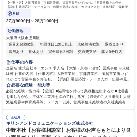
【仕事内容】大阪営業所、京都営業所、滋賀営業所いずれかにて営業事務をお任せ。
【詳細】電話応対・データ入力・伝票や見積の作成・カタログ送付・来客対応・営業所内
で発生する事務業務や業務改善をお任せ。
月給
27万9000円～28万1000円
勤務地
大阪府大阪市淀川区
業界未経験歓迎
年間休日120日以上
未経験者歓迎
退職金あり
賞与あり
育休あり
完全週休2日制
交通費支給
駅近5分以内
土日祝休み
仕事の内容
企業名 株式会社キーエンス 求人名 【大阪・京都・滋賀】営業事務 ※未経
験可 仕事の内容 【仕事内容】大阪営業所、京都営業所、滋賀営業所いず
れかにて営業事務をお任せ。 【詳細】電話応対・データ入力・伝票や見積
の作成・カタログ送付・来客対応・営業所内で発生する事務業務や業務改
必要な経験・能力等
善をお任せ。 【教育制度】ご入社後、育成担当とペアになりながらOJTに
必要な経験・能力等 【必須】■協調性を持って業務推進出来る方 ■改善案
て業務を覚えていただくことが可能です。業務システムがきちんと構築さ
を出しながら、主体的に業務を進めて行ける方 【過去のご入社事例】人材
れているため、スムーズに仕事に慣れることができる環境です。また、
派遣業界や保育業界等、メーカー以外、営業事務未経験者の入社実績有
「チームで成果を出す文化」があり、良いやり方を積極的に共有しながら
【当社の事務職について】単なる事務ではなく主体性を発揮したサポート
常に改善を目指す風土のため、安心して業務に取り組んでいただけます。
により、キーエンスの付加価値向上に貢献します。ベースの定型業務に加
募集職種 【大阪・京都・滋賀】営業事務 ※未経験可
正社員
えて、お客様や社員の状況に合わせ、能動的なサポート、改善の動きも期
キリンアンドコミュニケーションズ株式会社
待され。組織を支えるスペシャリストとして、チームに貢献し、結果的に
社員から頼られる存在になることができます。平均19:30の退勤以降の業
中野本社【お客様相談室】お客様のお声をもとにより良
務の持ち帰りも禁止されており、メリハリのある働き方となります。 学