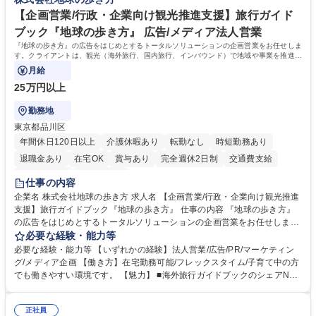
【企画営業/行政・企業向け観光推進支援】旅行ガイド
ブック『地球の歩き方』 広告/メディア法人営業
『地球の歩き方』の広告をはじめとするトータルソリューションの企画営業をお任せしま
す。クライアントは、観光（海外旅行、国内旅行、インバウンド）で地域や事業を推進し
たい国内外の行政や企業です。
月給
25万円以上
勤務地
東京都品川区
年間休日120日以上
介護休暇あり
転勤なし
時短勤務あり
退職金あり
在宅OK
賞与あり
完全週休2日制
交通費支給
駅近5分以内
土日祝休み
仕事の内容
企業名 株式会社地球の歩き方 求人名 【企画営業/行政・企業向け観光推進
支援】旅行ガイドブック『地球の歩き方』 仕事の内容 『地球の歩き方』
の広告をはじめとするトータルソリューションの企画営業をお任せしま
す。クライアントは、観光（海外旅行、国内旅行、インバウンド）で地域
必要な経験・能力等
や事業を推進したい国内外の行政や企業です。 【業務詳細】■『地球の歩
必要な経験・能力等 【いずれかの経験】法人営業/広告/PR/マーケティン
き方』は海外旅行ガイドブックのNo.1ブランドであり、国内旅行において
グ/メディア企画 【働き方】在宅勤務可能/フレックスタイム/子育て中の方
も牽引しております。観光推進支援においても、業界を牽引する意欲的な
でも働きやすい環境です。 【魅力】 ■海外旅行ガイドブックのシェアNo.1
取り組みが期待されています■インバウンドは、日本の地域の未来を担う
メディアとして、個人旅行文化の拡大と定着を担ってきたブランドに携わ
国策事業です。「GOOD LUCK TRIP」は、海外旅行ガイドブックと同様
ることが可能です。 ■国内旅行ガイドブックは立ち上げ間もない新規事業
に、インバウンドのトップブランドに成長しております■旅が業務であ
正社員
であり、「地球の歩き方」としてどう取り組むか、共に形を作るコアメン