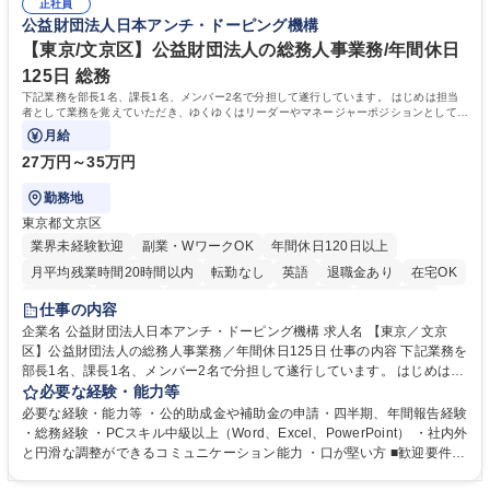
道路施設や道路工事現場の見学ツアー事業 ※入社後は上記いずれかの部門
正社員
部門など多岐に渡る業務を経験できます。 ■様々なプロジェクト：駐車場
公益財団法人日本アンチ・ドーピング機構
へ配属。※業務内容変更の範囲：会社の定める業務 募集職種 【都庁グル
事業の他、新宿駅西口広場内に設置された照明を兼ねた広告「ブライトサ
ープ】総合職（事務）◇残業月平均9時間未満／有給年平均16日取得
イン」の管理運営を行うなど、事業収益を生み出す活動を積極的に行って
【東京/文京区】公益財団法人の総務人事業務/年間休日
います。 学歴・資格 学歴：大学院 大学 高専 短大 専修学校 高校 語学力：
125日 総務
資格：
下記業務を部長1名、課長1名、メンバー2名で分担して遂行しています。 はじめは担当
者として業務を覚えていただき、ゆくゆくはリーダーやマネージャーポジションとして活
躍いただくことを期待しています。
月給
27万円～35万円
勤務地
東京都文京区
業界未経験歓迎
副業・WワークOK
年間休日120日以上
月平均残業時間20時間以内
転勤なし
英語
退職金あり
在宅OK
賞与あり
育休あり
完全週休2日制
交通費支給
土日祝休み
仕事の内容
食事補助あり
企業名 公益財団法人日本アンチ・ドーピング機構 求人名 【東京／文京
区】公益財団法人の総務人事業務／年間休日125日 仕事の内容 下記業務を
部長1名、課長1名、メンバー2名で分担して遂行しています。 はじめは担
当者として業務を覚えていただき、ゆくゆくはリーダーやマネージャーポ
必要な経験・能力等
ジションとして活躍いただくことを期待しています。 【総務・人事グルー
必要な経験・能力等 ・公的助成金や補助金の申請・四半期、年間報告経験
プの業務内容】 ・人事制度関連 ・採用活動 ・教育研修の企画、実行 ・勤
・総務経験 ・PCスキル中級以上（Word、Excel、PowerPoint） ・社内外
怠管理 ・官公庁への各種提出 ・法定の会議運営（評議員会、理事会） ・
と円滑な調整ができるコミュニケーション能力 ・口が堅い方 ■歓迎要件
コンプライアンス ・内部規程やルールの管理、整備、文書管理 ・契約関
・採用業務経験 ・英語に抵抗がない方 ・営業経験 学歴・資格 学歴：大学
連 ・衛生管理 ・防災関連・公的助成金の管理・オフィス、ファシリティ