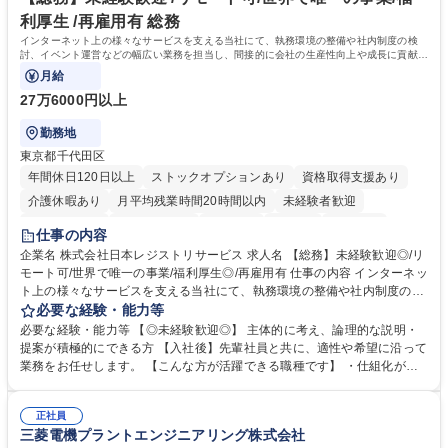
へのジョブローテーションの可能性があります。 学歴・資格 学歴：大学
利厚生 /再雇用有 総務
院 大学 語学力： 資格：宅地建物取引士
インターネット上の様々なサービスを支える当社にて、執務環境の整備や社内制度の検
討、イベント運営などの幅広い業務を担当し、間接的に会社の生産性向上や成長に貢献し
ている部署です。
月給
27万6000円以上
勤務地
東京都千代田区
年間休日120日以上
ストックオプションあり
資格取得支援あり
介護休暇あり
月平均残業時間20時間以内
未経験者歓迎
住宅手当あり
時短勤務あり
研修あり
在宅OK
賞与あり
仕事の内容
完全週休2日制
交通費支給
駅近5分以内
土日祝休み
服装自由
企業名 株式会社日本レジストリサービス 求人名 【総務】未経験歓迎◎/リ
モート可/世界で唯一の事業/福利厚生◎/再雇用有 仕事の内容 インターネッ
ト上の様々なサービスを支える当社にて、執務環境の整備や社内制度の検
討、イベント運営などの幅広い業務を担当し、間接的に会社の生産性向上
必要な経験・能力等
や成長に貢献している部署です。 会社の全メンバーが安心して長く成果を
必要な経験・能力等 【◎未経験歓迎◎】 主体的に考え、論理的な説明・
発揮できる環境を整えるために、毎日のメンテナンスや維持管理に加え、
提案が積極的にできる方 【入社後】先輩社員と共に、適性や希望に沿って
新たな施策検討を積極的に行っていただき、会社全体を巻き込み課題解決
業務をお任せします。 【こんな方が活躍できる職種です】 ・仕組化が好
を推進。 ・オフィス運営：執務環境の整備・物品管理・社内規定整備/改
き/得意・協働の姿勢を持っている・優先順位付け、マルチタスクが得意・
善・イベント企画/運営・非常時の対応 など、本人の希望や適性によって
様々な立場で物事を考えられる・定型業務だけでなく突発的な出来事にも
幅広い業務の体得が可能で、多様なキャリアパスを描くことも可能です。
正社員
対処できる・新しいことに興味関心がある 【魅力】■自己啓発支援：資格
三菱電機プラントエンジニアリング株式会社
募集職種 【総務】未経験歓迎◎/リモート可/世界で唯一の事業/福利厚生◎/
取得や通信教育など費用の80%（年間25万円まで）を補助 ■住宅手当：家