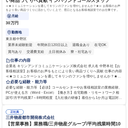
い商品づくりへ貢献 インバウンドコールスタッフ
歴・資格 学歴：大学院 大学 高専 短大 語学力： 資格：
≪★コミュニケーションを通してキリンのファンを増やしませんか？★≫ お客様のお声
をより良い商品づくりに活かしていく上で、窓口となるお客様相談室でのお仕事です。
月給
30万円
勤務地
東京都中野区
業界未経験歓迎
年間休日120日以上
退職金あり
在宅OK
賞与あり
交通費支給
土日祝休み
寮・社宅あり
仕事の内容
企業名 キリンアンドコミュニケーションズ株式会社 求人名 中野本社【お
客様相談室】お客様のお声をもとにより良い商品づくりへ貢献 仕事の内容
≪★コミュニケーションを通してキリンのファンを増やしませんか？★≫
お客様のお声をより良い商品づくりに活かしていく上で、窓口となるお客
必要な経験・能力等
様相談室でのお仕事です。 日々お客様からいただくキリングループへのご
必要な経験・能力等 【必須】コールセンターやお客様相談室の業務経験、
意見を、企業活動に活かしています。お客様からの声に迅速かつ誠意をも
PCが使える方（Word・Excel）【働き方】在宅勤務・リモートワーク相
って対応、情報提供するとともにグループ内活動に反映しています。 【具
談可/月平均残業7～8時間程度 【入社後の研修】着任から1か月は電話対応
体的には】電話応対、メール、お手紙対応、ご指摘品調査報告書作成、有
のOJTを中心に実施し、電話対応に慣れた段階でメール・手紙のOJTを実
人チャットボット対応など。 【1日の対応件数】■電話：月間一人当たり
施する予定です。独り立ち以降もしっかりフォローする体制を整えていま
平均100件前後■メール・手紙：同上40件前後 募集職種 中野本社【お客様
正社員
すのでご安心ください。 【当社について】キリングループの広報機能を担
三井物産都市開発株式会社
相談室】お客様のお声をもとにより良い商品づくりへ貢献
う会社として、お客様との出会いを大切にし、磨き上げたホスピタリティ
を込めてコミュニケーションをとりながら広報関連業務を行っておりま
【営業事務】業務職/三井物産グループ/平均残業時間10