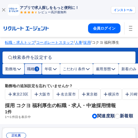
アプリで求人探しをもっと便利に！
インストール
レビュー高評価
無料
会員ログイン
/
/
/
/
転職・求人トップ
コーポレートスタッフ
人事
採用
コクヨ 福利厚生
検索条件を設定する
勤務地
職種
年収
こだわり条件
雇用形態
新着のみ
1
勤務地の追加設定を忘れていませんか？
東京23区
大阪市
名古屋市
東京都
横浜市
川崎
採用 コクヨ 福利厚生の転職・求人・中途採用情報
1
件
関連度順
新着順
1
〜
1
件目を表示中
正社員