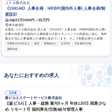
コクヨ株式会社
《104144》人事企画・HRBP(国内外人事) 人事企画/制
度設計
32万3000円～59万円
月給
東京都港区
企業名 コクヨ株式会社 求人名 《104144》人事企画・HRBP(国内外人事)
仕事の内容 昨今国内の人事制度や人材マネジメントの高度化に加え、海外
拠点を含む人事施策との連携も進めています。そこで制度企画や人材開
発、採用、M&A対応など、人事戦略を推進できる方を募集します。 人事
年間休日120日以上
英語
退職金あり
在宅OK
完全週休2日制
企画・HRBPとして、組織課題への対応、人材マネジメント支援、人事制
服装自由
度の企画・運用を担っていただきます。国内を中心に、必要に応じて海外
拠点を含む人事施策にも関わりながら、事業と組織の成長を支えるポジシ
ョンです。 【詳細】◇人事制度の企画・運用 ◇採用・人材開発 ◇組織課
題対応・人材マネジメント支援（HRBP業務） ◇M&Aに伴う人事対応 募
集職種 《104144》人事企画・HRBP(国内外人事)
あなたにおすすめの求人
正社員
森ビルエステートサービス株式会社
【森ビルG】人事・総務 賞与5ヶ月 年休120日 残業少な
め リモート可 福利厚生/労務/給与管理人事