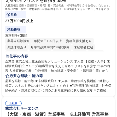
えるゼネラリストを目指す 総務
歴・資格 学歴：大学院 大学 高専 短大 専修学校 高校 語学力： 資格：日商
入社直後は労務（労務管理・給与計算・安全衛生・福利厚生等）からお任せいたします。
簿記検定1級 日商簿記検定2級 日商簿記検定3級
将来は総務・採用・教育業務へ守備範囲を広げ、組織運営を支えるゼネラリストをめざせ
ます。
月給
27万7000円以上
勤務地
東京都千代田区
業界未経験歓迎
年間休日120日以上
資格取得支援あり
介護休暇あり
月平均残業時間20時間以内
未経験者歓迎
住宅手当あり
時短勤務あり
退職金あり
在宅OK
賞与あり
仕事の内容
育休あり
完全週休2日制
交通費支給
土日祝休み
寮・社宅あり
企業名 株式会社日立医薬情報ソリューションズ 求人名 【総務・人事】未
経験歓迎/日立グループ/組織運営を支えるゼネラリストを目指す 仕事の内
容 入社直後は労務（労務管理・給与計算・安全衛生・福利厚生等）からお
任せいたします。将来は総務・採用・教育業務へ守備範囲を広げ、組織運
必要な経験・能力等
営を支えるゼネラリストをめざせます。 ・初期業務：労働時間管理、給与
必要な経験・能力等 ★未経験歓迎！ ★人事・総務領域を横断的に経験し
計算、社会保険対応、福利厚生管理、安全衛生、健康経営推進等をお任せ
幅広いスキルを身につけたい方におすすめ！ ■労務管理(給与計算・社会保
します。ご経験に応じて、休職者管理など、幅広く経験を積んでいただき
険手続き・勤怠管理など)に関心があり主体的に取り組める方 ※労務経験
ます。 ・将来的な広がり：総務・採用・教育・税務対応・経営企画等。
者は早期にご活躍いただけます。 ■チームで仕事を推進できる方■将来は
★メンバーがマンツーマンで丁寧に教えるため、ご経験が浅くても安心！
マネジメント職として活躍したい 【尚可】■人事、労務、採用、教育業務
幅広く経験を積みたい意欲がある方に最適な環境です。 募集職種 【総
正社員
のご経験 ■労務管理（給与計算・社会保険手続き・勤怠管理など）の経験
株式会社キーエンス
務・人事】未経験歓迎/日立グループ/組織運営を支えるゼネラリストを目
■衛生管理者の資格をお持ちの方 学歴・資格 学歴：大学院 大学 高専 短大
指す
専修学校 高校 語学力： 資格：
【大阪・京都・滋賀】営業事務 ※未経験可 営業事務