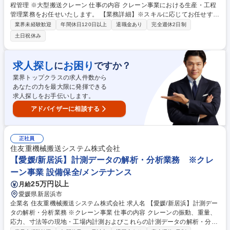
程管理 ※大型搬送クレーン 仕事の内容 クレーン事業における生産・工程
管理業務をお任せいたします。 【業務詳細】※スキルに応じてお任せする
業務を決定いたします。 ＜工程/工数管理＞ ・工程計画の立案/改善業務 ・
業界未経験歓迎
年間休日120日以上
退職金あり
完全週休2日制
操業予定時間（直近1～3ヶ月）の製造G内とりまとめ ・輸送/クレーン作
土日祝休み
業依頼 ・伝票処理 ＜生産支援＞ ・製作情報資料配布（製作指示書、出荷
指示（含む組立解体指示）、ボルトトルク表ほか） ・購入品等物品の保
管、管理 募集職種 【愛媛/新居浜】生産・工程管理 ※大型搬送クレーン
求人探し
お困り
に
ですか？
業界トップクラスの求人件数から
あなたの力を最大限に発揮できる
求人探しをお手伝いします。
アドバイザーに相談する
正社員
住友重機械搬送システム株式会社
【愛媛/新居浜】計測データの解析・分析業務 ※クレ
ーン事業 設備保全/メンテナンス
25万円以上
月給
愛媛県新居浜市
企業名 住友重機械搬送システム株式会社 求人名 【愛媛/新居浜】計測デー
タの解析・分析業務 ※クレーン事業 仕事の内容 クレーンの振動、重量、
応力、寸法等の現地・工場内計測およびこれらの計測データの解析・分析