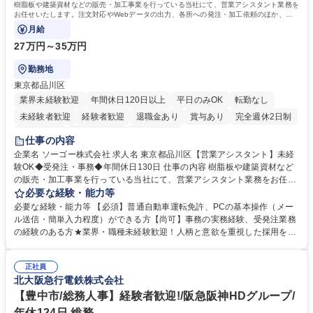
樹脂板や建築資材などの販売・加工事業を行っている当社にて、営業アシスタント業務を
お任せいたします。注文対応やWebデータの出力、各所への発注・加工依頼のほか、電
話・メール対応等の事務業務を担当します。
月給
27万円～35万円
勤務地
東京都品川区
業界未経験歓迎
年間休日120日以上
平日のみOK
転勤なし
未経験者歓迎
経験者歓迎
退職金あり
賞与あり
完全週休2日制
交通費支給
駅近5分以内
土日祝休み
仕事の内容
企業名 ソーゴー株式会社 求人名 東京都品川区【営業アシスタント】未経
験OK◆受発注・事務◆年間休日130日 仕事の内容 樹脂板や建築資材など
の販売・加工事業を行っている当社にて、営業アシスタント業務をお任せ
いたします。注文対応やWebデータの出力、各所への発注・加工依頼のほ
必要な経験・能力等
か、電話・メール対応等の事務業務を担当します。 ■受注・発注業務：FA
必要な経験・能力等 【必須】普通自動車運転免許、PCの基本操作（メー
Xによる注文対応、Web発注データのプリントアウト、各仕入先・協力会
ル送信・簡単入力程度）ができる方【尚可】事務の実務経験、受発注業務
社への発注および加工依頼等 ■納品書・請求書の作成および発送手配 ■商
の経験のある方★業界・職種未経験歓迎！人柄と意欲を重視した採用を行
品手配・在庫確認・納期調整 ■電話・メールでの問い合わせ対応および付
っています。 【要件】未経験歓迎！未経験からスタートして長く勤務する
随する事務全般 ※高度なPCスキルは不要です。【業務内容の変更範囲】
社員が多数在籍しています。 【求める人物像】納期優先の業界のため状況
当社の指定する業務 募集職種 東京都品川区【営業アシスタント】未経験O
正社員
変化に臨機応変かつ柔軟に対応できる方、約束を守り正確に作業を進めら
北大阪急行電鉄株式会社
K◆受発注・事務◆年間休日130日
れる方を求めています。高度なPCスキルや関数知識は一切不要です。丁
寧な指導体制が整っているため、安心してお仕事をスタートしていただけ
【豊中市/総務人事】経験者歓迎!/阪急阪神HDグループ/
ます。 学歴・資格 学歴：大学院 大学 高専 短大 専修学校 高校 語学力：
年休124日 総務