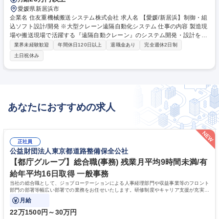
愛媛県新居浜市
企業名 住友重機械搬送システム株式会社 求人名 【愛媛/新居浜】制御・組
込ソフト設計/開発 ※大型クレーン遠隔自動化システム 仕事の内容 製造現
場や搬送現場で活躍する『遠隔自動クレーン』のシステム開発・設計を中
心に立ち上げまでの全体業務を一貫してお任せします。 ※現在、日本含む
業界未経験歓迎
年間休日120日以上
退職金あり
完全週休2日制
世界ではクレーンオペレーターの人材不足が深刻化 していることを背景
土日祝休み
に、クレーンに乗って操作するのではなく、「遠隔で操作・自動化する」
ニーズが急増しています。 ※当社のクレーンは国内外で約5300台のクレ
ーンが活躍しています。 住友重機械グループの安定した基盤と、最新のセ
ンシング・アルゴリズム技術を駆使し、日本経済の血流である搬送現場及
び製造現場を支える次世代インフラを構築していただきます。 募集職種
あなたにおすすめの求人
【愛媛/新居浜】制御・組込ソフト設計/開発 ※大型クレーン遠隔自動化シ
ステム
正社員
公益財団法人東京都道路整備保全公社
【都庁グループ】総合職(事務) 残業月平均9時間未満/有
給年平均16日取得 一般事務
当社の総合職として、ジョブローテーションによる人事経理部門や収益事業等のフロント
部門の部署等幅広い部署での業務をお任せいたします。研修制度やキャリア支援が充実し
ております！ ※下記業務詳細
月給
22万1500円～30万円