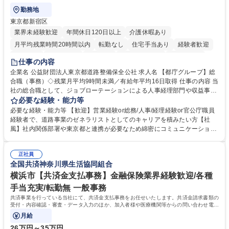
勤務地
東京都新宿区
業界未経験歓迎
年間休日120日以上
介護休暇あり
月平均残業時間20時間以内
転勤なし
住宅手当あり
経験者歓迎
研修あり
退職金あり
賞与あり
完全週休2日制
交通費支給
仕事の内容
駅近5分以内
資格取得手当あり
食事補助あり
企業名 公益財団法人東京都道路整備保全公社 求人名 【都庁グループ】総
合職（事務）◇残業月平均9時間未満／有給年平均16日取得 仕事の内容 当
社の総合職として、ジョブローテーションによる人事経理部門や収益事業
等のフロント部門の部署等幅広い部署での業務をお任せいたします。研修
必要な経験・能力等
制度やキャリア支援が充実しております！ ※下記業務詳細 【業務詳細】■
必要な経験・能力等 【歓迎】営業経験or総務/人事/経理経験or官公庁職員
管理部門：広報、人事、経理など当公社の運営に係る管理業務 ■収益部
経験者で、道路事業のゼネラリストとしてのキャリアを積みたい方【社
門：駐車場の新規開拓、管理運営、新宿駅西口広場の「イベントコーナ
風】社内関係部署や東京都と連携が必要なため綿密にコミュニケーション
ー」などの管理運営 ■道路部門：整備の急がれる骨格幹線道路や木造住宅
を図っています。 【業務の魅力】■幅広く携われる：総合職（事務）で
密集地域の特定整備路線の用地取得、道路に関する普及啓発事業、都内の
は、駐車場の管理運営や道路用地の取得、公益財団法人の中枢を担う管理
道路施設や道路工事現場の見学ツアー事業 ※入社後は上記いずれかの部門
正社員
部門など多岐に渡る業務を経験できます。 ■様々なプロジェクト：駐車場
全国共済神奈川県生活協同組合
へ配属。※業務内容変更の範囲：会社の定める業務 募集職種 【都庁グル
事業の他、新宿駅西口広場内に設置された照明を兼ねた広告「ブライトサ
ープ】総合職（事務）◇残業月平均9時間未満／有給年平均16日取得
イン」の管理運営を行うなど、事業収益を生み出す活動を積極的に行って
横浜市【共済金支払事務】金融保険業界経験歓迎/各種
います。 学歴・資格 学歴：大学院 大学 高専 短大 専修学校 高校 語学力：
手当充実/転勤無 一般事務
資格：
共済事業を行っている当社にて、共済金支払事務をお任せいたします。共済金請求書類の
受付・内容確認・審査・データ入力のほか、加入者様や医療機関等からの問い合わせ電話
対応や書類発送等を担当します。
月給
26万円～35万円