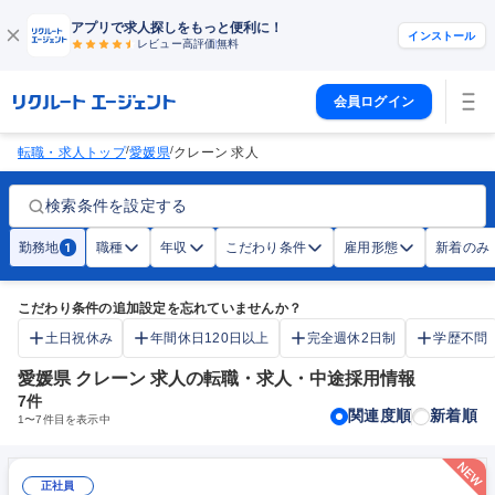
アプリで求人探しをもっと便利に！
インストール
レビュー高評価
無料
会員ログイン
/
/
転職・求人トップ
愛媛県
クレーン 求人
検索条件を設定する
勤務地
職種
年収
こだわり条件
雇用形態
新着のみ
1
こだわり条件の追加設定を忘れていませんか？
土日祝休み
年間休日120日以上
完全週休2日制
学歴不問
愛媛県 クレーン 求人の転職・求人・中途採用情報
7
件
関連度順
新着順
1
〜
7
件目を表示中
正社員