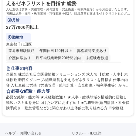
えるゼネラリストを目指す 総務
入社直後は労務（労務管理・給与計算・安全衛生・福利厚生等）からお任せいたします。
将来は総務・採用・教育業務へ守備範囲を広げ、組織運営を支えるゼネラリストをめざせ
ます。
月給
27万7000円以上
勤務地
東京都千代田区
業界未経験歓迎
年間休日120日以上
資格取得支援あり
介護休暇あり
月平均残業時間20時間以内
未経験者歓迎
住宅手当あり
時短勤務あり
退職金あり
在宅OK
賞与あり
仕事の内容
育休あり
完全週休2日制
交通費支給
土日祝休み
寮・社宅あり
企業名 株式会社日立医薬情報ソリューションズ 求人名 【総務・人事】未
経験歓迎/日立グループ/組織運営を支えるゼネラリストを目指す 仕事の内
容 入社直後は労務（労務管理・給与計算・安全衛生・福利厚生等）からお
任せいたします。将来は総務・採用・教育業務へ守備範囲を広げ、組織運
必要な経験・能力等
営を支えるゼネラリストをめざせます。 ・初期業務：労働時間管理、給与
必要な経験・能力等 ★未経験歓迎！ ★人事・総務領域を横断的に経験し
計算、社会保険対応、福利厚生管理、安全衛生、健康経営推進等をお任せ
幅広いスキルを身につけたい方におすすめ！ ■労務管理(給与計算・社会保
します。ご経験に応じて、休職者管理など、幅広く経験を積んでいただき
険手続き・勤怠管理など)に関心があり主体的に取り組める方 ※労務経験
ます。 ・将来的な広がり：総務・採用・教育・税務対応・経営企画等。
者は早期にご活躍いただけます。 ■チームで仕事を推進できる方■将来は
★メンバーがマンツーマンで丁寧に教えるため、ご経験が浅くても安心！
マネジメント職として活躍したい 【尚可】■人事、労務、採用、教育業務
幅広く経験を積みたい意欲がある方に最適な環境です。 募集職種 【総
のご経験 ■労務管理（給与計算・社会保険手続き・勤怠管理など）の経験
務・人事】未経験歓迎/日立グループ/組織運営を支えるゼネラリストを目
■衛生管理者の資格をお持ちの方 学歴・資格 学歴：大学院 大学 高専 短大
ヘルプ・お問い合わせ
リクルートID規約
指す
専修学校 高校 語学力： 資格：