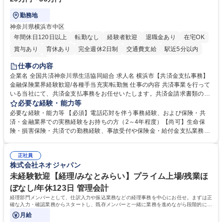
勤務地
神奈川県横浜市中区
年間休日120日以上
転勤なし
経験者歓迎
退職金あり
在宅OK
賞与あり
育休あり
完全週休2日制
交通費支給
駅近5分以内
土日祝休み
仕事の内容
企業名 全国共済神奈川県生活協同組合 求人名 横浜市【共済金支払事務】
金融保険業界経験歓迎/各種手当充実/転勤無 仕事の内容 共済事業を行って
いる当社にて、共済金支払事務をお任せいたします。共済金請求書類の受
付・内容確認・審査・データ入力のほか、加入者様や医療機関等からの問
必要な経験・能力等
い合わせ電話対応や書類発送等を担当します。 ■共済金請求書類の受付、
必要な経験・能力等 【必須】電話応対を伴う事務経験、および保険・共
内容確認、および共済金支払に関する審査・事務処理業務全般を担当 ■専
済・金融業界での実務経験をお持ちの方（2～4年程度）【尚可】生命保
用システムへのデータ入力、各種必要書類の作成・発送作業 ■加入者様や
険・損害保険・共済での勤務経験、事故受付や保険金・給付金支払業務経
医療機関等からの各種問い合わせに対する丁寧かつ迅速な電話応対 ■現場
験がある方 【求める人物像】■相手の立場に立った丁寧な対応ができる方
調査の対応および業務プロセスの改善活動 【業務内容の変更範囲】当社の
■チームワークを大切にし、素直に学べる方★外勤の保険営業から内勤事
指定する業務 募集職種 横浜市【共済金支払事務】金融保険業界経験歓迎/
正社員
務へのキャリアチェンジ希望者も大歓迎です！ 学歴・資格 学歴：大学院
株式会社ネオジャパン
各種手当充実/転勤無
大学 高専 短大 専修学校 高校 語学力： 資格：
未経験歓迎【経理/みなとみらい】プライム上場/残業ほ
ぼなし/年休123日 管理会計
経理部門メンバーとして、仕訳入力や振込業務などの経理事務を中心にお任せ。まずは正
確な入力・確認業務からスタートし、既存メンバーと一緒に業務を進めながら段階的に経
理知識を身につけていただきます。
月給