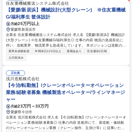
住友重機械搬送システム株式会社
【愛媛/新居浜】機械設計(大型クレーン) ※住友重機械
G/福利厚生 筐体設計
25万円以上
月給
愛媛県新居浜市
企業名 住友重機械搬送システム株式会社 求人名 【愛媛/新居浜】機械設計
(大型クレーン) ※住友重機械G/福利厚生◎ 仕事の内容 物流の急成長化に
伴い、造船業界、物流業界も急成長しています。 本ポジションは造船のた
めのクレーン、港湾で搬送するクレーン等、お客様のニーズを実現するク
業界未経験歓迎
年間休日120日以上
退職金あり
完全週休2日制
レーンのエンジニアリングをお任せいたします。 【業務詳細】 ・ジブク
土日祝休み
レーンの設計補助から設計まとめ ・米国規格の整理から米国ジブクレーン
案件の設計補助 ・設計業務（強度計算、図面作成、資料作成） ・客先、
外注先との打ち合わせ 【変更の範囲】会社の定める業務 募集職種 【愛媛/
正社員
新居浜】機械設計(大型クレーン) ※住友重機械G/福利厚生◎
浅川造船株式会社
【今治/転勤無】/クレーンオペレーターオペレーション
業務/経験者募集 機械製造オペレーター/ラインマネージ
ャー
23万円～33万円
月給
愛媛県今治市
企業名 浅川造船株式会社 求人名 【今治/転勤無】/クレーンオペレーターオ
ペレーション業務/経験者募集◎ 仕事の内容 造船所にて、新造船・修繕船
のクレーンオペレーション業務（クレーン操作、玉掛け等）に従事いただ