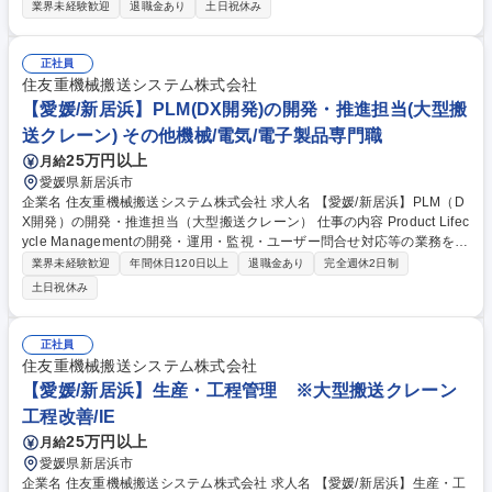
きます。 ※変更範囲：当社の業務全般 募集職種 【今治/転勤無】/クレーン
業界未経験歓迎
退職金あり
土日祝休み
オペレーターオペレーション業務/経験者募集◎
正社員
住友重機械搬送システム株式会社
【愛媛/新居浜】PLM(DX開発)の開発・推進担当(大型搬
送クレーン) その他機械/電気/電子製品専門職
25万円以上
月給
愛媛県新居浜市
企業名 住友重機械搬送システム株式会社 求人名 【愛媛/新居浜】PLM（D
X開発）の開発・推進担当（大型搬送クレーン） 仕事の内容 Product Lifec
ycle Managementの開発・運用・監視・ユーザー問合せ対応等の業務をお
任せいたします。 日本のインフラを支える住友のクレーンを、DXの観点
業界未経験歓迎
年間休日120日以上
退職金あり
完全週休2日制
から支えることができるポジションです。最新鋭DX技術に携わりなが
土日祝休み
ら、会社全体の業務改革を主導していくことができます。 ※Product Lifec
ycle Managementとは※ 製品ライフサイクル管理のことを指し、製品の
企画、設計、製造、販売、保守、廃棄に至るまでの全工程で発生する情報
正社員
を一元的に管理する仕組み 募集職種 【愛媛/新居浜】PLM（DX開発）の開
住友重機械搬送システム株式会社
発・推進担当（大型搬送クレーン）
【愛媛/新居浜】生産・工程管理 ※大型搬送クレーン
工程改善/IE
25万円以上
月給
愛媛県新居浜市
企業名 住友重機械搬送システム株式会社 求人名 【愛媛/新居浜】生産・工