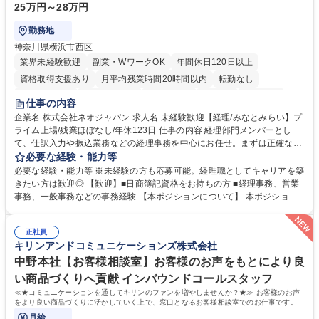
25万円～28万円
勤務地
神奈川県横浜市西区
業界未経験歓迎
副業・WワークOK
年間休日120日以上
資格取得支援あり
月平均残業時間20時間以内
転勤なし
未経験者歓迎
時短勤務あり
退職金あり
在宅OK
賞与あり
仕事の内容
完全週休2日制
交通費支給
駅近5分以内
土日祝休み
服装自由
企業名 株式会社ネオジャパン 求人名 未経験歓迎【経理/みなとみらい】プ
ライム上場/残業ほぼなし/年休123日 仕事の内容 経理部門メンバーとし
寮・社宅あり
て、仕訳入力や振込業務などの経理事務を中心にお任せ。まずは正確な入
力・確認業務からスタートし、既存メンバーと一緒に業務を進めながら段
必要な経験・能力等
階的に経理知識を身につけていただきます。 【具体的には】 ■社内稟議に
必要な経験・能力等 ※未経験の方も応募可能。経理職としてキャリアを築
基づく仕訳入力 ■月末の振込業務 ■明細作成 ■伝票処理、記帳業務 ■既存
きたい方は歓迎◎ 【歓迎】■日商簿記資格をお持ちの方 ■経理事務、営業
メンバーの業務サポート 【将来的には】 ■月次決算補助 ■四半期・年次決
事務、一般事務などの事務経験 【本ポジションについて】 本ポジション
算補助 ■有価証券報告書など開示資料作成補助 ■海外子会社を含む連結決
の魅力は、プライム上場企業の経理部門で、未経験から経理キャリアをス
算補助 ※3～5年程度を目安に、徐々に決算業務へ業務範囲を広げていく
タートできる点です。まずは仕訳入力や振込業務など基礎的な業務から担
想定です。 募集職種 未経験歓迎【経理/みなとみらい】プライム上場/残業
正社員
当し、3～5年をかけて月次決算・四半期決算・開示資料作成補助などへス
キリンアンドコミュニケーションズ株式会社
ほぼなし/年休123日
テップアップできます。また、残業は通常月ほぼなく、決算月でも10時間
未満のため、無理なく経理として専門性を身につけられる環境です。 学
中野本社【お客様相談室】お客様のお声をもとにより良
歴・資格 学歴：大学院 大学 高専 短大 専修学校 高校 語学力： 資格：日商
い商品づくりへ貢献 インバウンドコールスタッフ
簿記検定1級 日商簿記検定2級
≪★コミュニケーションを通してキリンのファンを増やしませんか？★≫ お客様のお声
をより良い商品づくりに活かしていく上で、窓口となるお客様相談室でのお仕事です。
月給