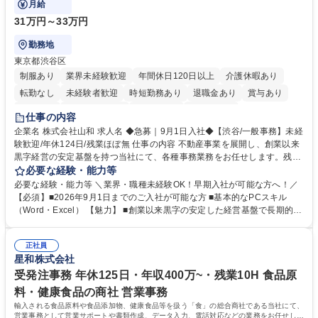
月給
31万円～33万円
勤務地
東京都渋谷区
制服あり
業界未経験歓迎
年間休日120日以上
介護休暇あり
転勤なし
未経験者歓迎
時短勤務あり
退職金あり
賞与あり
育休あり
完全週休2日制
交通費支給
土日祝休み
仕事の内容
企業名 株式会社山和 求人名 ◆急募｜9月1日入社◆【渋谷/一般事務】未経
験歓迎/年休124日/残業ほぼ無 仕事の内容 不動産事業を展開し、創業以来
黒字経営の安定基盤を持つ当社にて、各種事務業務をお任せします。残業
がほぼ発生せず、連続した日程の有給取得が可能なため、WLBを整えたい
必要な経験・能力等
方にお勧めの環境です！ 入社後はOJTを通じて丁寧に研修を行いますの
必要な経験・能力等 ＼業界・職種未経験OK！早期入社が可能な方へ！／
で、事務未経験の方でも安心して臨むことができます。 【業務詳細】■電
【必須】■2026年9月1日までのご入社が可能な方 ■基本的なPCスキル
話・来客対応 ■物件の鍵や社内の備品管理 ■データ入力や書類作成 ■契約
（Word・Excel） 【魅力】 ■創業以来黒字の安定した経営基盤で長期的に
書などのファイリング ■郵送物の仕訳・発送 など 募集職種 ◆急募｜9月1
安心して働ける環境 ■残業ほぼなしで働きやすさ抜群、プライベートとの
日入社◆【渋谷/一般事務】未経験歓迎/年休124日/残業ほぼ無
両立が可能 ■有給取得を積極的に推奨、年間10日程度の取得実績 ■1ヶ月
正社員
のOJTで業務を習得可能、未経験でもしっかりサポート 学歴・資格 学
星和株式会社
歴：大学院 大学 高専 短大 語学力： 資格：
受発注事務 年休125日・年収400万~・残業10H 食品原
料・健康食品の商社 営業事務
輸入される食品原料や食品添加物、健康食品等を扱う「食」の総合商社である当社にて、
営業事務として営業サポートや書類作成、データ入力、電話対応などの業務をお任せしま