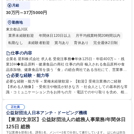
す。
月給
30万円～37万5000円
勤務地
東京都品川区
業界未経験歓迎
年間休日120日以上
月平均残業時間20時間以内
転勤なし
未経験者歓迎
賞与あり
育休あり
完全週休2日制
交通費支給
土日祝休み
仕事の内容
企業名 星和株式会社 求人名 受発注事務◆年休125日・年収400万～・残
業10H◆食品原料・健康食品の商社 仕事の内容 輸入される食品原料や食
品添加物、健康食品等を扱う「食」の総合商社である当社にて、営業事務
として営業サポートや書類作成、データ入力、電話対応などの業務をお任
必要な経験・能力等
せします。 ・受注／出荷指示／売上管理／仕入管理／在庫管理／お客様や
必要な経験・能力等 ＜業種未経験歓迎＞ 【歓迎】受発注業務のご経験
倉庫と電話確認など、販売に関わる事務、営業サポートをお願いします。
【求める人物像】・受発注や物流が好きな方 ・社会人としての基本的な常
・入社後は商品について覚えることから始め、先輩社員OJTと共に業務を
識・コミュニケーション力をお持ちの方 ・電話でのやり取りを含め、相手
進めて頂きます。未経験から始めた方も多数活躍中です。 [業務内容の変
の要件を正しく理解し対応できる方 ・数量・在庫・出荷数などの数値を正
更の範囲:会社の定める業務] 募集職種 受発注事務◆年休125日・年収400
確に扱う業務に抵抗がない方 ・PCを業務で日常的に使用しており、四則
万～・残業10H◆食品原料・健康食品の商社
正社員
演算ができる方 ・業務ルールや指示を理解し、行動できる方 学歴・資格
公益財団法人日本アンチ・ドーピング機構
学歴：大学院 大学 短大 語学力： 資格：
【東京/文京区】公益財団法人の総務人事業務/年間休日
125日 総務
下記業務を部長1名、課長1名、メンバー2名で分担して遂行しています。 はじめは担当