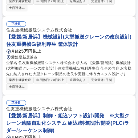
業務をお任せいたします。 【ポジションの面白さ】 当社が納入した既設
業界未経験歓迎
年間休日120日以上
退職金あり
完全週休2日制
クレーンの計測業務に携わることで、新旧多くの型式のクレーンに触れる
土日祝休み
ことができます。 また、大型構造物の計測・分析技術を学ぶことができ、
日本全国北海道から沖縄、また時には海外まで渡り歩くことがきるこちが
特徴です。 募集職種 【愛媛/新居浜】計測データの解析・分析業務 ※クレ
正社員
ーン事業
住友重機械搬送システム株式会社
【愛媛/新居浜】機械設計(大型搬送クレーンの改良設計)
住友重機械G/福利厚生 筐体設計
25万円以上
月給
愛媛県新居浜市
企業名 住友重機械搬送システム株式会社 求人名 【愛媛/新居浜】機械設計
(大型搬送クレーンの改良設計)住友重機械G/福利厚生◎ 仕事の内容 お客様
先に納入された大型クレーン製品の改良や更新に伴うカスタム設計です。
鉄鋼構造で機械装置でもある大型クレーンについて、構造や装置に関する
業界未経験歓迎
年間休日120日以上
退職金あり
完全週休2日制
補修、クレーンの能力UPや機能追加の改造設計を行います。 営業やサー
土日祝休み
ビスエンジニアと連携して納入先での稼働状況や顧客要望をとりまとめ、
改良や更新対応、故障時の復旧対応、部品製作納入等、補修対策を個別に
設計します。 ◎大型クレーン分野では日本トップシェア。 日本を代表す
正社員
るメーカーとして、多数の機種を揃え、豊富な実績と幅広い技術対応力を
住友重機械搬送システム株式会社
誇ります。【変更の範囲】会社の定める業務 募集職種 【愛媛/新居浜】機
【愛媛/新居浜】制御・組込ソフト設計/開発 ※大型ク
械設計(大型搬送クレーンの改良設計)住友重機械G/福利厚生◎
レーン遠隔自動化システム 組込/制御設計/開発(PLC/ラ
ダー/シーケンス制御)
25万円以上
月給