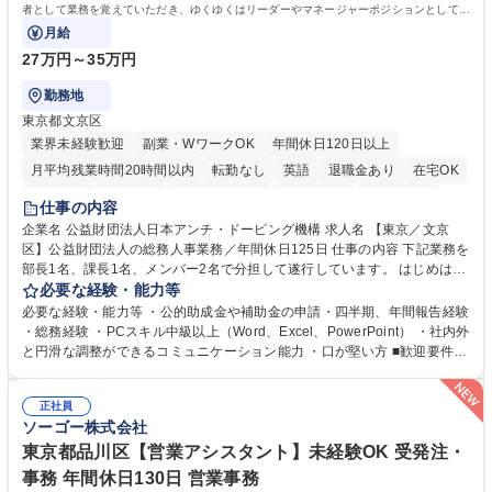
者として業務を覚えていただき、ゆくゆくはリーダーやマネージャーポジションとして活
躍いただくことを期待しています。
月給
27万円～35万円
勤務地
東京都文京区
業界未経験歓迎
副業・WワークOK
年間休日120日以上
月平均残業時間20時間以内
転勤なし
英語
退職金あり
在宅OK
賞与あり
育休あり
完全週休2日制
交通費支給
土日祝休み
仕事の内容
食事補助あり
企業名 公益財団法人日本アンチ・ドーピング機構 求人名 【東京／文京
区】公益財団法人の総務人事業務／年間休日125日 仕事の内容 下記業務を
部長1名、課長1名、メンバー2名で分担して遂行しています。 はじめは担
当者として業務を覚えていただき、ゆくゆくはリーダーやマネージャーポ
必要な経験・能力等
ジションとして活躍いただくことを期待しています。 【総務・人事グルー
必要な経験・能力等 ・公的助成金や補助金の申請・四半期、年間報告経験
プの業務内容】 ・人事制度関連 ・採用活動 ・教育研修の企画、実行 ・勤
・総務経験 ・PCスキル中級以上（Word、Excel、PowerPoint） ・社内外
怠管理 ・官公庁への各種提出 ・法定の会議運営（評議員会、理事会） ・
と円滑な調整ができるコミュニケーション能力 ・口が堅い方 ■歓迎要件
コンプライアンス ・内部規程やルールの管理、整備、文書管理 ・契約関
・採用業務経験 ・英語に抵抗がない方 ・営業経験 学歴・資格 学歴：大学
連 ・衛生管理 ・防災関連・公的助成金の管理・オフィス、ファシリティ
院 大学 高専 短大 専修学校 高校 語学力： 資格：
管理 ・福利厚生関連 ・職員からの問合せ、相談対応 ・その他日常の総務
正社員
ソーゴー株式会社
業務全般 募集職種 【東京／文京区】公益財団法人の総務人事業務／年間
休日125日
東京都品川区【営業アシスタント】未経験OK 受発注・
事務 年間休日130日 営業事務