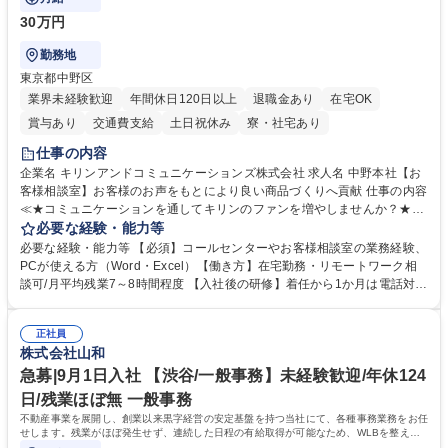
30万円
勤務地
東京都中野区
業界未経験歓迎
年間休日120日以上
退職金あり
在宅OK
賞与あり
交通費支給
土日祝休み
寮・社宅あり
仕事の内容
企業名 キリンアンドコミュニケーションズ株式会社 求人名 中野本社【お
客様相談室】お客様のお声をもとにより良い商品づくりへ貢献 仕事の内容
≪★コミュニケーションを通してキリンのファンを増やしませんか？★≫
お客様のお声をより良い商品づくりに活かしていく上で、窓口となるお客
必要な経験・能力等
様相談室でのお仕事です。 日々お客様からいただくキリングループへのご
必要な経験・能力等 【必須】コールセンターやお客様相談室の業務経験、
意見を、企業活動に活かしています。お客様からの声に迅速かつ誠意をも
PCが使える方（Word・Excel）【働き方】在宅勤務・リモートワーク相
って対応、情報提供するとともにグループ内活動に反映しています。 【具
談可/月平均残業7～8時間程度 【入社後の研修】着任から1か月は電話対応
体的には】電話応対、メール、お手紙対応、ご指摘品調査報告書作成、有
のOJTを中心に実施し、電話対応に慣れた段階でメール・手紙のOJTを実
人チャットボット対応など。 【1日の対応件数】■電話：月間一人当たり
施する予定です。独り立ち以降もしっかりフォローする体制を整えていま
平均100件前後■メール・手紙：同上40件前後 募集職種 中野本社【お客様
正社員
すのでご安心ください。 【当社について】キリングループの広報機能を担
株式会社山和
相談室】お客様のお声をもとにより良い商品づくりへ貢献
う会社として、お客様との出会いを大切にし、磨き上げたホスピタリティ
を込めてコミュニケーションをとりながら広報関連業務を行っておりま
急募|9月1日入社 【渋谷/一般事務】未経験歓迎/年休124
す。 学歴・資格 学歴：大学院 大学 高専 短大 専修学校 高校 語学力： 資
日/残業ほぼ無 一般事務
格：
不動産事業を展開し、創業以来黒字経営の安定基盤を持つ当社にて、各種事務業務をお任
せします。残業がほぼ発生せず、連続した日程の有給取得が可能なため、WLBを整えた
い方にお勧めの環境です！