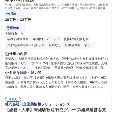
資格：
当社にて採用関係業務、人材育成業務を中心に、中期経営計画・予算等の管理、設備投資
計画等の策定、さらに社内の重要会議の運営等、経営の根幹となる幅広い総務人事業務全
般を担当していただきます。
月給
30万円～38万円
勤務地
大阪府豊中市
業界未経験歓迎
年間休日120日以上
資格取得支援あり
月平均残業時間20時間以内
転勤なし
経験者歓迎
駅ナカ
退職金あり
完全週休2日制
交通費支給
駅近5分以内
仕事の内容
土日祝休み
服装自由
昼食補助あり
食事補助あり
企業名 北大阪急行電鉄株式会社 求人名 【豊中市/総務人事】経験者歓迎！/
阪急阪神HDグループ/年休124日 仕事の内容 当社にて採用関係業務、人材
育成業務を中心に、中期経営計画・予算等の管理、設備投資計画等の策
定、さらに社内の重要会議の運営等、経営の根幹となる幅広い総務人事業
必要な経験・能力等
務全般を担当していただきます。 【主な業務内容】 ■採用関係業務および
必要な経験・能力等 【必須】■総務人事の実務経験がある方 【歓迎】■採
人材育成(社員研修)業務の推進 ■中期経営計画および予算等の管理 ■設備
用業務、人材育成に携わったことのある方 【求める人物像】 ■探求心を持
投資計画等の策定 ■社内の重要会議の運営 ■その他総務人事業務全般 【入
ち前向きに業務に取り組める方 ■臆せずに部門・会社を超えたコミュニケ
社後】入社後は採用や育成をメインに担当し将来的には経営根幹に関わる
ーションの取れる方 ■自分で考えて行動のできる方 ■第二の創業期を迎え
総務人事業務全般へ幅広く従事していただきます。 募集職種 【豊中市/総
る当社で組織の次代を担うネクスト人材として長期的に成長したい方 ■周
務人事】経験者歓迎！/阪急阪神HDグループ/年休124日
正社員
囲のメンバーと協調しつつ主体性を持って能動的に業務を推進できる方 学
株式会社日立医薬情報ソリューションズ
歴・資格 学歴：大学院 大学 高専 短大 専修学校 高校 語学力： 資格：
【総務・人事】未経験歓迎/日立グループ/組織運営を支