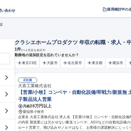
採用検討中の
問い合わせ
収
クラシエホームプロダクツ 年収の転職・求人・
1
件
1
〜
1
件目を表示中
勤務地の追加設定を忘れていませんか？
東京23区
大阪市
名古屋市
東京都
横浜市
正社員
大喜工業株式会社
【営業/小牧】コンベヤ・自動化設備/即戦力/新規無 土
子製品法人営業
28万円以上
月給
愛知県小牧市
企業名 大喜工業株式会社 求人名 【営業/小牧】コンベヤ・自動化設備/即戦力/新規無◎土日休み/残業月10H 仕事
の内容 製造業には欠かせない搬送コンベヤ、AGVなどの自動化設備
ルート営業で、飛び込みやノルマはなく、お客様の課題解決にじっく