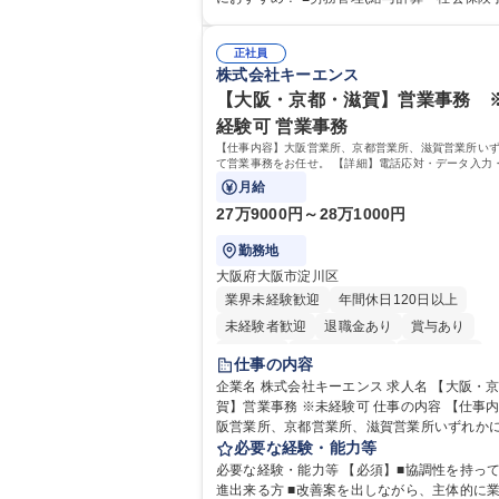
給与計算、社会保険対応、福利厚生管理、安
き・勤怠管理など)に関心があり主体的に取り
生、健康経営推進等をお任せします。ご経験
方 ※労務経験者は早期にご活躍いただけます。
て、休職者管理など、幅広く経験を積んでい
正社員
ームで仕事を推進できる方■将来はマネジメン
株式会社キーエンス
ます。 ・将来的な広がり：総務・採用・教育
して活躍したい 【尚可】■人事、労務、採用
対応・経営企画等。 ★メンバーがマンツーマ
務のご経験 ■労務管理（給与計算・社会保険
【大阪・京都・滋賀】営業事務 
寧に教えるため、ご経験が浅くても安心！幅
勤怠管理など）の経験 ■衛生管理者の資格を
経験可 営業事務
験を積みたい意欲がある方に最適な環境です。 募
方 学歴・資格 学歴：大学院 大学 高専 短大 専修学校
【仕事内容】大阪営業所、京都営業所、滋賀営業所い
職種 【総務・人事】未経験歓迎/日立グループ
高校 語学力： 資格：
て営業事務をお任せ。 【詳細】電話応対・データ入力
営を支えるゼネラリストを目指す
見積の作成・カタログ送付・来客対応・営業所内で発
月給
務業務や業務改善をお任せ。
27万9000円～28万1000円
勤務地
大阪府大阪市淀川区
業界未経験歓迎
年間休日120日以上
未経験者歓迎
退職金あり
賞与あり
育休あり
完全週休2日制
交通費支給
仕事の内容
駅近5分以内
土日祝休み
企業名 株式会社キーエンス 求人名 【大阪・京都・滋
賀】営業事務 ※未経験可 仕事の内容 【仕事内容】大
阪営業所、京都営業所、滋賀営業所いずれか
業事務をお任せ。 【詳細】電話応対・データ
必要な経験・能力等
伝票や見積の作成・カタログ送付・来客対応
必要な経験・能力等 【必須】■協調性を持っ
所内で発生する事務業務や業務改善をお任せ。 【
進出来る方 ■改善案を出しながら、主体的に