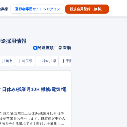
企業様
登録者専用サイトへログイン
新規会員登録（無料）
中途採用情報
関連度順
新着順
川崎市
埼玉県
神奈川県
千葉市
大阪府
千葉県
日休み/残業月10H 機械/電気/電
の提案営業をお任せします。既存顧客中心の
り向き合える環境です！即戦力を募集しま