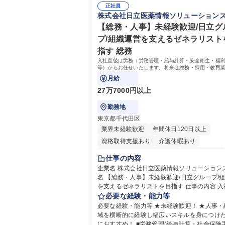
正社員
株式会社日立医薬情報ソリューション
【総務・人事】未経験歓迎/日立グ
プ/組織運営を支えるゼネラリスト
指す 総務
入社直後は労務（労務管理・給与計算・安全衛生・福
等）からお任せいたします。将来は総務・採用・教育
備範囲を広げ、組織運営を支えるゼネラリストをめざ
月給
27万7000円以上
勤務地
東京都千代田区
業界未経験歓迎
年間休日120日以上
資格取得支援あり
介護休暇あり
月平均残業時間20時間以内
未経験者歓迎
仕事の内容
住宅手当あり
時短勤務あり
退職金あり
企業名 株式会社日立医薬情報ソリューションズ 求
名 【総務・人事】未経験歓迎/日立グループ/
在宅OK
賞与あり
育休あり
完全週休2
を支えるゼネラリストを目指す 仕事の内容 入社直後
交通費支給
土日祝休み
寮・社宅あり
は労務（労務管理・給与計算・安全衛生・福
必要な経験・能力等
等）からお任せいたします。将来は総務・採
必要な経験・能力等 ★未経験歓迎！ ★人事・
育業務へ守備範囲を広げ、組織運営を支える
域を横断的に経験し幅広いスキルを身につけ
リストをめざせます。 ・初期業務：労働時間管理、
におすすめ！ ■労務管理(給与計算・社会保険手続