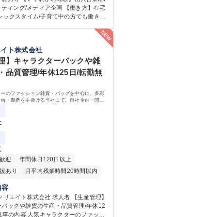
インバウンド）で地域や事業を推進した
ーケティング/メディア企画 【働き方】在宅
です。 【業務詳細】■『地球の
レックスタイム/子育て中の方でも働きや
外旅行ガイドブックのNo.1ブランドで
イドブックの
旅行においても牽引しております。観光
1メディアとして、個人旅行文化の拡大と
おいても、業界を牽引する意欲的な取り
てきたブランドに携わることが可能で
エイト株式会社
されています■インバウンドは、日本の地
内旅行ガイドブックは立ち上げ間もない新規
う国策事業です。「GOOD LUCK TRI
、「地球の歩き方」としてどう取り組む
理】キャラクターバックや雑
外旅行ガイドブックと同様に、インバウン
を作るコアメンバーとして活躍いただき
・品質管理/年休125日/転勤無
ブランドに成長しております■旅が業務で
です。旅好きにはこれ以上ない環境です
企画営業/行政・企業向け観光推進支援】
ターのファッション雑貨・バッグを中心に、多彩
企画・製造を手掛ける当社にて、自社企画・開発
ブック『地球の歩き方』
理・品質管理を担当。『かわいい』を届けるやり
ジションです。
上
区
歓迎
年間休日120日以上
援あり
月平均残業時間20時間以内
K
転勤なし
英語
住宅手当あり
内容
退職金あり
在宅OK
賞与あり
ト株式会社 求人名 【生産管理】
バックや雑貨の生産・品質管理/年休12
日制
交通費支給
駅近5分以内