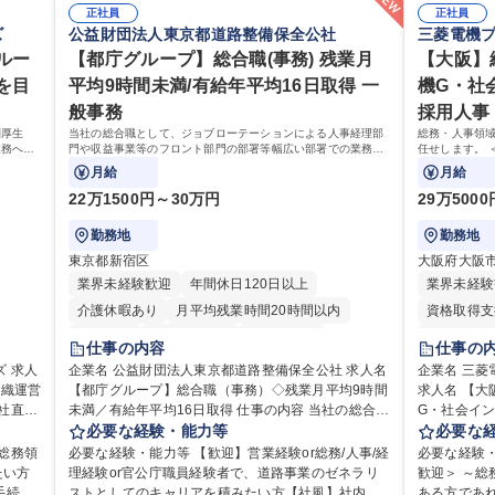
正社員
正社員
ズ
公益財団法人東京都道路整備保全公社
三菱電機
ルー
【都庁グループ】総合職(事務) 残業月
【大阪】
を目
平均9時間未満/有給年平均16日取得 一
機G・社
般事務
採用人事
利厚生
当社の総合職として、ジョブローテーションによる人事経理部
総務・人事領
業務へ守
門や収益事業等のフロント部門の部署等幅広い部署での業務を
任せします。 
せます。
お任せいたします。研修制度やキャリア支援が充実しておりま
月給
月給
す！ ※下記業務詳細
22万1500円～30万円
29万500
勤務地
勤務地
東京都新宿区
大阪府大阪
業界未経験歓迎
年間休日120日以上
業界未経験
介護休暇あり
月平均残業時間20時間以内
資格取得支
転勤なし
住宅手当あり
経験者歓迎
住宅手当あ
仕事の内容
仕事の
研修あり
退職金あり
賞与あり
退職金あり
人
企業名 公益財団法人東京都道路整備保全公社 求人名
企業名 三
組織運営
日制
【都庁グループ】総合職（事務）◇残業月平均9時間
完全週休2日制
交通費支給
駅近5分以内
求人名 【
完全週休2
未満／有給年平均16日取得 仕事の内容 当社の総合職
G・社会インフラを
資格取得手当あり
食事補助あり
土日祝休み
利厚生
として、ジョブローテーションによる人事経理部門
必要な経験・能力等
務・人事領
必要な
食事補助あ
用・教
や収益事業等のフロント部門の部署等幅広い部署で
幅広くお任せしま
総務領
必要な経験・能力等 【歓迎】営業経験or総務/人事/経
必要な経験
ゼネラ
の業務をお任せいたします。研修制度やキャリア支
務（給与・
たい方
理経験or官公庁職員経験者で、道路事業のゼネラリ
歓迎＞ ～
援が充実しております！ ※下記業務詳細 【業務詳
・福利厚生運
ストとしてのキャリアを積みたい方【社風】社内関
ある方であれ