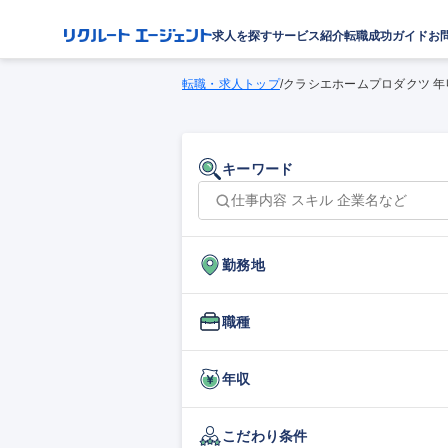
求人を探す
サービス紹介
転職成功ガイド
お
転職・求人トップ
/
クラシエホームプロダクツ 年
キーワード
勤務地
職種
年収
こだわり条件