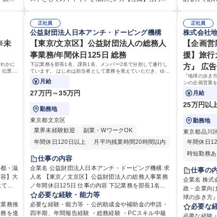
全衛
細】■管理部門：広報、人事、経理など当公社の運営
が、採用や
組める
係部署や東京都と連携が必要なため綿密にコミュニ
のご経験をお持ち
に応じ
に係る管理業務 ■収益部門：駐車場の新規開拓、管理
の日帰り・
 ■チ
ケーションを図っています。 【業務の魅力】■幅広く
像：・社内
ただき
運営、新宿駅西口広場の「イベントコーナー」など
正社員
当業務を持
正社員
ト職と
携われる：総合職（事務）では、駐車場の管理運営
い、業務を
公益財団法人日本アンチ・ドーピング機構
株式会社
・税務
の管理運営 ■道路部門：整備の急がれる骨格幹線道路
部という組
、教育業
や道路用地の取得、公益財団法人の中枢を担う管理
ション能力
ンで丁
や木造住宅密集地域の特定整備路線の用地取得、道
募集職種 
手続き・
※未
部門など多岐に渡る業務を経験できます。 ■様々なプ
【東京/文京区】公益財団法人の総務人
ありゼネラリスト
【企画営
広く経
路に関する普及啓発事業、都内の道路施設や道路工
機G・社会イ
お持ちの
ロジェクト：駐車場事業の他、新宿駅西口広場内に
歴：大学院 
事業務/年間休日125日 総務
援】旅行
集
事現場の見学ツアー事業 ※入社後は上記いずれかの
設置された照明を兼ねた広告「ブライトサイン」の
ずれかに
下記業務を部長1名、課長1名、メンバー2名で分担して遂行し
方』 広
/組織運
部門へ配属。※業務内容変更の範囲：会社の定める
管理運営を行うなど、事業収益を生み出す活動を積
・伝票や
ています。 はじめは担当者として業務を覚えていただき、ゆく
業務 募集職種 【都庁グループ】総合職（事務）◇残
『地球の歩き
極的に行っています。 学歴・資格 学歴：大学院 大学
生する事
ゆくはリーダーやマネージャーポジションとして活躍いただく
月給
ンの企画営業
業月平均9時間未満／有給年平均16日取得
ことを期待しています。
高専 短大 専修学校 高校 語学力： 資格：
行、国内旅行
27万円～35万円
月給
外の行政や企
25万円以
勤務地
東京都文京区
勤務地
業界未経験歓迎
副業・WワークOK
東京都品川
年間休日120日以上
月平均残業時間20時間以内
年間休日1
転勤なし
英語
退職金あり
在宅OK
時短勤務あ
仕事の内容
賞与あり
育休あり
完全週休2日制
完全週休2
企業名 公益財団法人日本アンチ・ドーピング機構 求
仕事の
人名 【東京／文京区】公益財団法人の総務人事業務
交通費支給
土日祝休み
食事補助あり
土日祝休み
企業名 株式会社地球
にて営
／年間休日125日 仕事の内容 下記業務を部長1名、
政・企業向
入力・
課長1名、メンバー2名で分担して遂行しています。
必要な経験・能力等
球の歩き方』 仕事の内容 『地球の歩き方』の
・営業
はじめは担当者として業務を覚えていただき、ゆく
て業務推
必要な経験・能力等 ・公的助成金や補助金の申請・
はじめとす
必要な
教
ゆくはリーダーやマネージャーポジションとして活
業務を進
四半期、年間報告経験 ・総務経験 ・PCスキル中級
お任せしま
必要な経験・