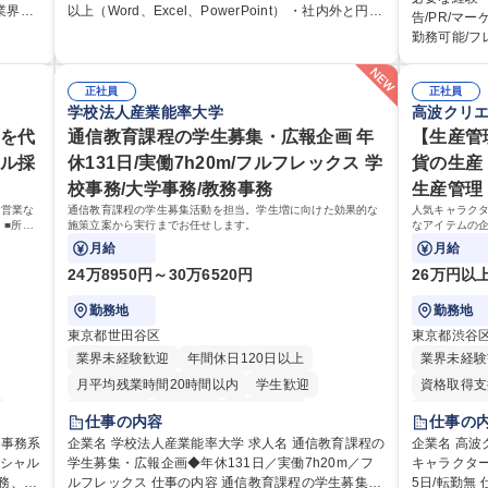
らOJT
躍いただくことを期待しています。 【総務・人事グ
業界や
以上（Word、Excel、PowerPoint） ・社内外と円滑
国内旅行、
告/PR/マ
業務シ
ループの業務内容】 ・人事制度関連 ・採用活動 ・教
者の入
な調整ができるコミュニケーション能力 ・口が堅い
い国内外の行政や企業
勤務可能/フ
ーズに
育研修の企画、実行 ・勤怠管理 ・官公庁への各種提
方 ■歓迎要件 ・採用業務経験 ・英語に抵抗がない方
歩き方』は海
すい環境です。 【魅力】 ■海外旅行ガ
「チー
出 ・法定の会議運営（評議員会、理事会） ・コンプ
エンス
・営業経験 学歴・資格 学歴：大学院 大学 高専 短大
あり、国内
シェアNo.
積極的
ライアンス ・内部規程やルールの管理、整備、文書
業務に
専修学校 高校 語学力： 資格：
正社員
推進支援に
正社員
定着を担っ
、安心
管理 ・契約関連 ・衛生管理 ・防災関連・公的助成金
的なサ
学校法人産業能率大学
高波クリ
組みが期待
す。 ■国
の管理・オフィス、ファシリティ管理 ・福利厚生関
るスペ
域の未来を担
西を代
通信教育課程の学生募集・広報企画 年
事業であり
【生産管
連 ・職員からの問合せ、相談対応 ・その他日常の総
に社員
P」は、海
か、共に形
ャル採
休131日/実働7h20m/フルフレックス 学
貨の生産
務業務全般 募集職種 【東京／文京区】公益財団法人
9:30
ドのトップ
ます。 学歴・資格 学歴：大学院 大学 語学力： 資
の総務人事業務／年間休日125日
り、メ
校事務/大学事務/教務事務
生産管理
あり、日常
格：
募集職種 【
、営業な
通信教育課程の学生募集活動を担当。学生増に向けた効果的な
人気キャラク
】■所属
施策立案から実行までお任せします。
なアイテムの
旅行ガイド
門の企画
商品の生産管
月給
月給
がいのあるポ
24万8950円～30万6520円
26万円以
勤務地
勤務地
東京都世田谷区
東京都渋谷
業界未経験歓迎
年間休日120日以上
業界未経験
月平均残業時間20時間以内
学生歓迎
資格取得支
退職金あり
賞与あり
交通費支給
平日のみO
仕事の内容
仕事の
土日祝休み
研修あり
企業名 学校法人産業能率大学 求人名 通信教育課程の
企業名 高波クリエイ
ンシャル
学生募集・広報企画◆年休131日／実働7h20m／フ
キャラクター
完全週休2
ルフレックス 仕事の内容 通信教育課程の学生募集活
5日/転勤無 仕事の内容 人気キャラクターのファッシ