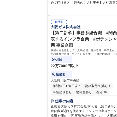
育制度】ご入社後、育成担当とペアになりなが
めて行ける方 【過去のご入社事例】人材派遣
にて業務を覚えていただくことが可能です。
保育業界等、メーカー以外、営業事務未経験
ステムがきちんと構築されているため、スム
社実績有 【当社の事務職について】単なる事務では
仕事に慣れることができる環境です。また、
なく主体性を発揮したサポートにより、キー
ムで成果を出す文化」があり、良いやり方を
の付加価値向上に貢献します。ベースの定型
正社員
に共有しながら常に改善を目指す風土のため
加えて、お客様や社員の状況に合わせ、能動
大阪ガス株式会社
して業務に取り組んでいただけます。 募集職種 【大
ポート、改善の動きも期待され。組織を支え
【第二新卒】事務系総合職 #関
阪・京都・滋賀】営業事務 ※未経験可
シャリストとして、チームに貢献し、結果的
表するインフラ企業 #ポテンシ
から頼られる存在になることができます。平均1
の退勤以降の業務の持ち帰りも禁止されてお
用 事業企画
リハリのある働き方となります。 学歴・資格 学歴：
事務系総合職として、人事総務、資源海外、事業企画
大学院 大学 高専 短大 語学力： 資格：
どの業務に従事していただきます。 【業務内容の一例
事業部の勤労業務 ■海外に関係する各種業務 ■営業部
月給
スタッフ、ルート営業
22万7000円以上
勤務地
大阪府大阪市中央区
年間休日120日以上
資格取得支援あり
時短勤務あり
退職金あり
在宅OK
完全週休2日制
交通費支給
駅近5分以内
仕事の内容
土日祝休み
服装自由
第二新卒歓迎
企業名 大阪ガス株式会社 求人名 【第二新卒】事務系
総合職 #関西を代表するインフラ企業 #ポテ
寮・社宅あり
食事補助あり
採用 仕事の内容 事務系総合職として、人事総務、資