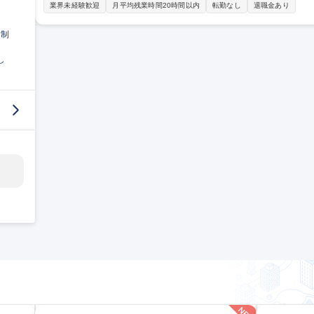
す。 ■コンベヤをはじめとした自動化設備の営業提案。既存顧客との関係維持・拡大営業 ■物流・製造業の企業に
業界未経験歓迎
月平均残業時間20時間以内
転勤なし
退職金あり
対して、搬送システムやAGVなど自動化装置の導入を提案 ■顧客の
ンの企画・提案 ■商社パートナーを経由した案件取得と顧客対応 ■
日制
信頼構築が中心となります 募集職種 【営業/小牧】コンベ
し