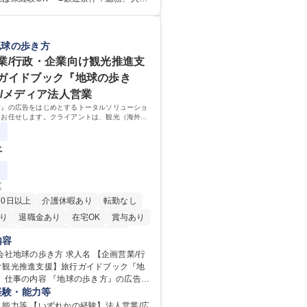
教育等の業務内容により、関西圏以外へ
の方（業界不問） ■求める人物
宿泊を伴う国内出張もございます。 ※担
外の関係各部門との調整を率先して行
ちつつ、お互いに助け合いながら、総務
円滑に遂行できる協調性やコミュニケー
地球の歩き方
織として協力しながら進める体制です。
を持っている方 ・人事総務領域に興味が
【大阪】総務人事＜未経験歓迎＞◇三菱電
志向をお持ちの方 学歴・資格 学
業/行政・企業向け観光推進支
ンフラを支える/年休127日
大学 語学力： 資格：
ガイドブック『地球の歩き
告/メディア法人営業
方』の広告をはじめとするトータルソリューショ
をお任せします。クライアントは、観光（海外旅
、インバウンド）で地域や事業を推進したい国内
業です。
上
区
20日以上
介護休暇あり
転勤なし
り
退職金あり
在宅OK
賞与あり
日制
交通費支給
駅近5分以内
内容
の歩き方 求人名 【企画営業/行
け観光推進支援】旅行ガイドブック『地
広告を
るトータルソリューションの企画営業を
経験・能力等
す。クライアントは、観光（海外旅行、
能力等 【いずれかの経験】法人営業/広