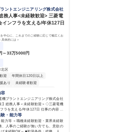
プラントエンジニアリング株式会社
総務人事<未経験歓迎> 三菱電
会インフラを支える/年休127日
域を中心に、これまでのご経験に応じて幅広くお
＜具体的には＞
0円～33万5000円
市北区
歓迎
年間休日120日以上
援あり
未経験者歓迎
り
時短勤務あり
経験者歓迎
内容
在宅OK
賞与あり
菱電機プラントエンジニアリング株式会社
大阪】総務人事＜未経験歓迎＞◇三菱電機
日制
交通費支給
駅近5分以内
支える/年休127日 仕事の内容 総
服装自由
寮・社宅あり
域を中心に、これまでのご経験に応じて
経験・能力等
り
す。 ＜具体的には＞ ・総務/人事労
・能力等 ＜職種未経験歓迎・業界未経験
社保・勤怠管理など） ・採用・教育研修
総務、人事のご経験が無い方でも、意欲の
用 など ※基本的には事務所勤務です
ば未経験OK～ ■歓迎条件：総務、人事