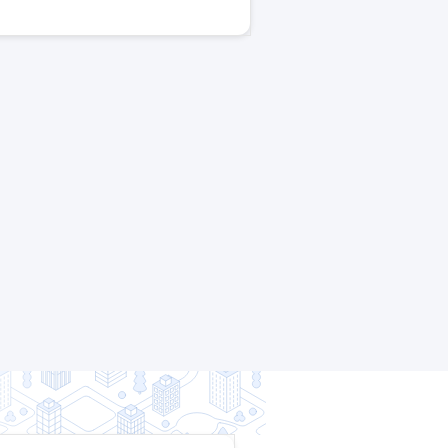
生産課題をヒアリングし、最適なソリューショ
受注後の納期調整や仕入先との連携、顧客との
ヤ・自動化設備/即戦力/新規無◎土日休み/残業月10H