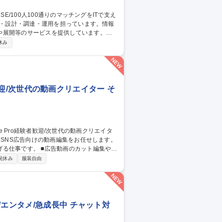
や展開等のサービスを提供しています。
社内用IaaS/SaaS/Idpの設計/構築/運
休み
増床に伴うIT設備の設計、構築、運用保守
ークあふれる“会社”を創る」ために「いつ
す 募集職種 ■システムア
験者歓迎/次世代の動画クリエイター そ
動画のカット編集やテ
に合わせた調整■広告運用担当のフィードバ
祝休み
服装自由
納品データの管理■複数案件を並行した際
ッシュアップ■配信結果データを活かした
Premiere Pro経験者歓迎/次世代の動画クリエイター
エンタメ/急成長中 チャット対