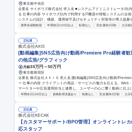
東京都中央区
企業名 サイボウズ株式会社 求人名 ■システムアドミニストレータ/社内SE/100人100通りのマッチングをITで支え
る 仕事の内容 サイボウズ社内で利用するIT機器や情報システムの企画・設計・調達・運用を担っています。情報
システムの設計、構築、運用保守及びセキュリティ対策等の導入提案
【業務内容】■サイボウズの働き方を支えるITシステムの設計/構築/運用保守■
業界未経験歓迎
年間休日120日以上
転勤なし
完全週休2日制
土日祝
用保守■社内用オンプレミスサーバーの設計・運用保守■拠点の構築・
※当社の企業理念を実現するための社内環境づくり、つまり「チームワ
でも、どこでも、誰とでも、最高の仕事ができるITを提供する」をミッションとしていま
正社員
ドミニストレータ/社内SE/100人100通りのマッチングをITで支える
株式会社AXIS
[動画編集]SNS広告向け動画/Premiere Pro経
の他広告/グラフィック
30万円～50万円
月給
東京都新宿区
企業名 株式会社ＡＸＩＳ 求人名 [動画編集]SNS広告向け動画/Premiere Pro経験者歓迎/次世代の動画クリエイタ
ー 仕事の内容 クライアントの商品・サービスの魅力を伝える、Web・SNS広告向けの動画編集をお任せします。
マーケターや広告運用担当と連携し、ユーザーの心に響く動画に仕上げる仕事です。 ■広告
ロップ・効果音・BGMの挿入■素材の選定・組み合わせ及び配信媒体
年間休日120日以上
資格取得支援あり
転勤なし
完全週休2日制
土日
ックに基づく修正・改善版の作成■完成データの書き出し、品質確認、
のスケジュール・納期管理■マーケティング視点を活かした構成のブラ
クリエイティブの改善 募集職種 [動画編集]SNS広告向け動画/
正社員
株式会社KECAK
【カスタマーサポート/BPO管理】オンライントレカ/
応スタッフ