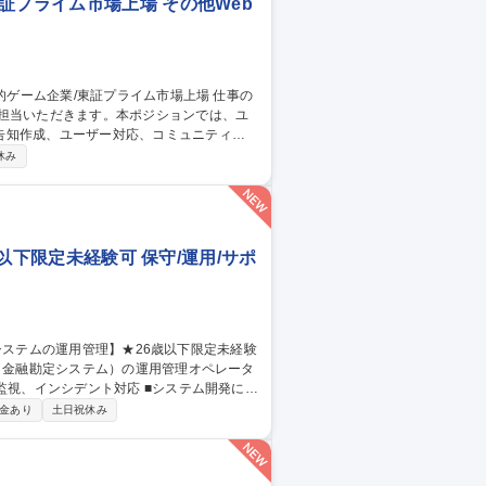
証プライム市場上場 その他Web
ご担当いただきます。本ポジションでは、ユ
告知作成、ユーザー対応、コミュニティ運
休み
との継続的な関係構築およびサービス品質
歳以下限定未経験可 保守/運用/サポ
ILに基づいた大規模金融システムの運用業務
金あり
土日祝休み
or三鷹/金融システムの運用管理】★26歳以下限定未経験可★