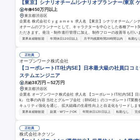
【東京】シナリオチーム/シナリオプランナー/東京 
450万円以上
年俸
東京都渋谷区
企業名 株式会社Ｃｙｇａｍｅｓ 求人名 【東京】シナリオチーム／シナリオプランナー／東京 仕事の内容 シナリ
オチームのプランナーとして、キャラクターを中心とした各種アート
ただきます。発注・制作進行管理に加え、制作フローの改善等も行います。 世界観やキャラクターの
限に引き出すことをミッションとして、シナリオライターやディレク
業界未経験歓迎
年間休日120日以上
月平均残業時間20時間以内
転勤な
幅広いクリエイティブに関わることができる仕事です。 【詳細】■2D
ど各種リソースの発注 ■各種リソースの管理、および発注フロー・レ
物の監修 募集職種 【東京】シナリオチーム／シナリオプランナー／
正社員
オープンワーク株式会社
【コーポレートIT/社内SE】日本最大級の社員口コミサ
ステムエンジニア
38万円～52万円
月給
東京都渋谷区
企業名 オープンワーク株式会社 求人名 【コーポレートIT/社内SE】日本最大級の社員口コミサービス『OpenWor
k』 仕事の内容 当社とグループ会社（BNG社）のコーポレートIT業務を各5割担当いただきます。SaaS運用やセ
キュリティ強化を通じ、拡大組織の生産性向上と自走化をリードします。 ■自社IT業務（約5割）：SaaSの
運用改善、OA機器管理、ISMS運用等のセキュリティ強化、社内ヘルプデ
業界未経験歓迎
副業・WワークOK
年間休日120日以上
転勤なし
完
日）：Google Workspace/Slack等のSaaS管理、Salesforce
構築・規程整備。 ★出向ではなく親会社のサポートを受けつつ、自身
ポジションです。 募集職種 【コーポレートIT/社内SE】日本最
正社員
株式会社ネクソン