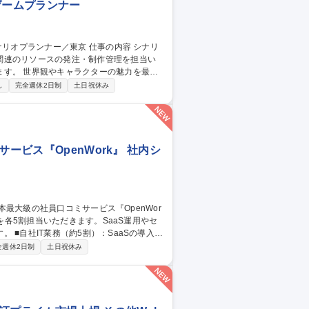
ゲームプランナー
関連のリソースの発注・制作管理を担当い
魅力を最大
ター、各制作セクションと連携しながら、
し
完全週休2日制
土日祝休み
イラスト、3Dモデル、モーション、映像な
ギュレーションの整備 ■各種リソース・制作
東京
ービス『OpenWork』 社内シ
導入・
スク。 ■BNG社IT支援（約5割・週2～3
全週休2日制
土日祝休み
/CMS運用、IT資産管理、ISMS認証取得に向けた体制
の裁量でIT環境を設計・自走化へ導く新設
大級の社員口コミサービス『OpenWork』