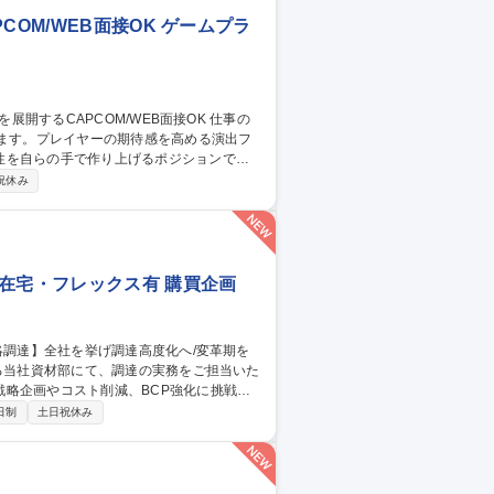
OM/WEB面接OK ゲームプラ
します。プレイヤーの期待感を高める演出フ
性を自らの手で作り上げるポジションで
祝休み
と連動した演出フローの設計 ・各種演出の
との連携、クオリティ管理 遊技機の面白さ
東京】PS演出企
在宅・フレックス有 購買企画
略企画やコスト削減、BCP強化に挑戦い
日制
土日祝休み
DXの推進■法令遵守（下請法など）やBCP
、裁量が大きく変革を牽引できる環境で
在宅・フレックス有