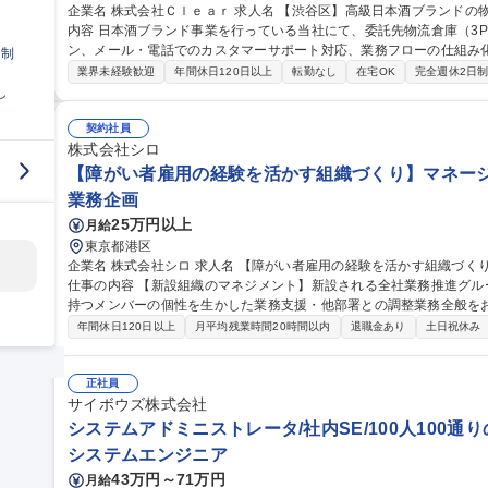
企業名 株式会社Ｃｌｅａｒ 求人名 【渋谷区】高級日本酒ブランドの物流管理・CS／オペレーション担当 仕事の
内容 日本酒ブランド事業を行っている当社にて、委託先物流倉庫（3
ン、メール・電話でのカスタマーサポート対応、業務フローの仕組み化・効率
日制
資材等の購買・発注業務および適正な在庫管理・棚卸業務 ■委託先物
業界未経験歓迎
年間休日120日以上
転勤なし
在宅OK
完全週休2日
出荷・配送オペレーション統括 ■カスタマーサポート対応（メール・
し
ロー構築・標準化・仕組み化の推進及び社内外関係者との調整 募集職種 【渋谷区】高級日本酒ブランドの物流管
理・CS／オペレーション担当
契約社員
株式会社シロ
【障がい者雇用の経験を活かす組織づくり】マネージャ
業務企画
25万円以上
月給
東京都港区
企業名 株式会社シロ 求人名 【障がい者雇用の経験を活かす組織づくり】マネージャー候補/『SHIRO』ブランド
仕事の内容 【新設組織のマネジメント】新設される全社業務推進グル
持つメンバーの個性を生かした業務支援・他部署との調整業務全般をお任せします。 ■障が
もに働くことが当たり前となる職場づくり ■メンバーの業務支援、相
年間休日120日以上
月平均残業時間20時間以内
退職金あり
土日祝休み
適した業務の切り出し・振り分け ■他部署との業務調整・連携構築 ■
ーの改善 ◆入社後の業務の変更範囲：当社の指定する範囲 募集職種 【障がい者雇用の経験を活かす組織づくり】
マネージャー候補/『SHIRO』ブランド
正社員
サイボウズ株式会社
システムアドミニストレータ/社内SE/100人100通
システムエンジニア
43万円～71万円
月給