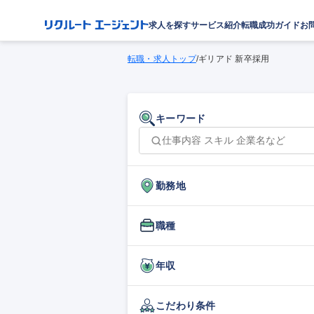
求人を探す
サービス紹介
転職成功ガイド
お
転職・求人トップ
/
ギリアド 新卒採用
キーワード
勤務地
職種
年収
こだわり条件