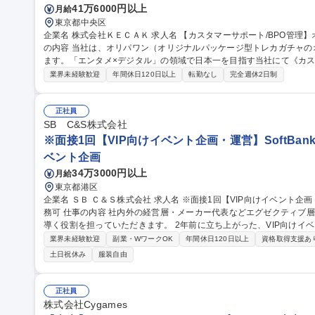
41万6000円以上
月給
東京都中央区
企業名 株式会社ＫＥＣＡＫ 求人名 【カスタマーサポート/BPO管理】オンライントレカ/エンタメ/急成長中★ 仕事
の内容 当社は、オリパワン（オリジナルパッケージ型トレカガチャ
ます。「エンタメ×デジタル」の領域で日本一を目指す当社にて《カス
社内CSチームの一員としてBPO（外部委託先）の管理・育成をご担
業界未経験歓迎
年間休日120日以上
転勤なし
完全週休2日制
ス品質向上を担います。 【具体的には】■BPO先との定期連携・情報
新 ■対応品質モニタリング・SLA/KPI管理 ■トレーニング実施・フ
の仕組み化に挑戦でき、ユーザーの熱量を直に感じながら体験価値向上に貢献できます。
正社員
サポート/BPO管理】オンライントレカ/エンタメ/急成長中★
SB C&S株式会社
※面接1回【VIP向けイベント企画・運営】SoftBan
ベント企画
34万3000円以上
月給
東京都港区
企業名 ＳＢ Ｃ＆Ｓ株式会社 求人名 ※面接1回【VIP向けイベント企画・運営】SoftBankグループ/週3日の在宅勤
務可 仕事の内容 社内外の経営層・メーカー代表などエグゼクティブ層に向けたイベントを企画・運営し、成功に
導く役割を担っていただきます。 2年前に立ち上がった、VIP向けイベントを専門に行う部隊でのポジションで
す。イベント開催回数も年々増加傾向にあり、より多くの方々に感動
業界未経験歓迎
副業・WワークOK
年間休日120日以上
資格取得支援あ
けた採用となります。 【詳細】社内外の各種イベントの企画・運営サ
土日祝休み
服装自由
当日の運営・調整、関係各所とのコミュニケーション等 募集職種 ※面接1回【VIP向けイベント企画・運営】Soft
Bankグループ/週3日の在宅勤務可
正社員
株式会社Cygames