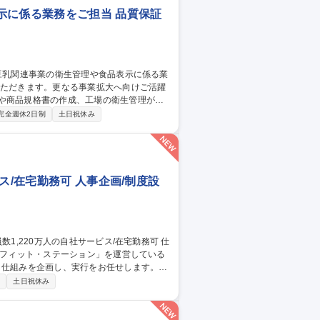
示に係る業務をご担当 品質保証
に売上推移。健康志向が高まる中、多くのマ
完全週休2日制
土日祝休み
ス/在宅勤務可 人事企画/制度設
ネフィット・ステーション」を運営している
・仕組みを企画し、実行をお任せします。
画・人員管理の高度化、モニタリング■人事
制
土日祝休み
則等の各人事労務規程の改定、運用管理■人
・リスク対応※ご経験が少ない場合は育成し
お任せ。 募集職種 【人事制