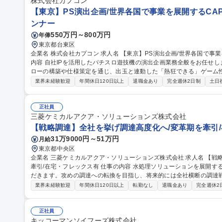
株式会社カプコン
【東京】PS演出企画/世界各国で事業を展開するCAPC
ンナー
550万円～800万円
年俸
東京都台東区
企業名 株式会社カプコン 求人名 【東京】PS演出企画/世界各国で事業を展開するCAPCOM/WEB面接OK 仕事の
内容 自社IPを活用したパチスロ遊技機の演出企画業務全般をお任せ
ローの構築や仕様策定を通じ、出玉と連動した「熱狂できる」ゲーム
す。 パチスロ遊技機の企画立案から開発完了までの演出プランニング全般を担当します。 ・演出コンセプトの立
業界未経験歓迎
年間休日120日以上
退職金あり
完全週休2日制
土日
案および基本仕様の策定 ・液晶映像、ギミック、サウンド、ランプ等
詳細仕様書の作成およびデータ実装 ・出玉設計担当者や映像制作進行
を左右する中核業務であり、プロジェクト全体の演出ディレクションを担います。 募集職種 【
正社員
画/世界各国で事業を展開するCAPCOM/WEB面接OK
三菱ケミカルアクア・ソリューションズ株式会社
【戦略調達】全社を挙げ調達高度化へ/変革期を牽引/
31万9000円～51万円
月給
東京都中央区
企業名 三菱ケミカルアクア・ソリューションズ株式会社 求人名 【戦略調達】全社を挙げ調達高度化へ/変革期を
牽引/在宅・フレックス有 仕事の内容 水処理ソリューションを展開する当社資材部にて、調達の実務をご担当いた
だきます。攻めの調達への転換を目指し、将来的には全社横断の調達戦
ただける環境です。 ■水処理プラントに関わる資材・設備の調達、外注工事契約■設計段階から入り込むコスト削
業界未経験歓迎
年間休日120日以上
転勤なし
退職金あり
完全週休2
減提案（フロントローディング）■サプライヤーの最適化・評価、調達
（事業継続計画）の強化 【仕事の魅力】機能別組織への移行期に伴い
す。 募集職種 【戦略調達】全社を挙げ調達高度化へ/変革期を牽引/
正社員
キッコーマンソイフーズ株式会社