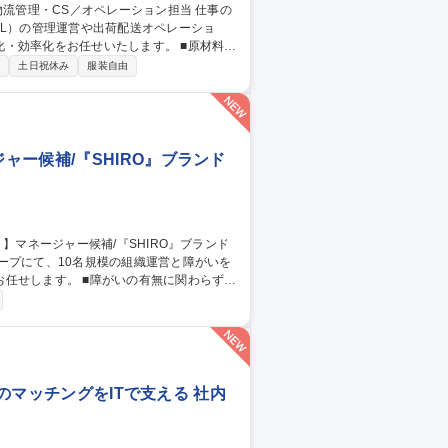
PL）の管理運営や出荷配送オペレーショ
化をお任せいたします。 ■原材料・
流倉庫（3PL）の管理・運営および効率的な
制
土日祝休み
服装自由
電話）および受注・返品・交換処理 ■業務フ
ー候補/『SHIRO』ブランド
ープにて、10名規模の組織運営と障がいを
いの有無に関わらずと
談対応、メンタルケア ■一人ひとりの個性に
10名規模の組織マネジメントおよび業務フロ
りのマッチングをITで支える 社内