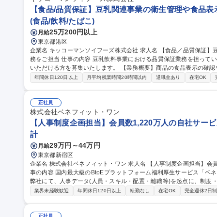
【食品/品質保証】豆乳関連事業の衛生管理や食品表
(食品/飲料/たばこ)
25万200円以上
月給
東京都港区
企業名 キッコーマンソイフーズ株式会社 求人名 【食品／品質保証】豆乳関連事業の衛生管理や食品表示に係る業
務をご担当 仕事の内容 豆乳飲料事業における品質保証業務を担っていただきます。更なる事業拡大へ向けご活躍
いただける方を募集いたします。 【業務概要】商品の食品表示の確認や商品規格書の作成、工場の衛生管理が主
な業務となります。 【事業について】国内シェア首位を誇り、堅調
年間休日120日以上
月平均残業時間20時間以内
退職金あり
在宅OK
スコミなどで豆乳が紹介され、ヘビーユーザーも増加しております。 募集職種 【食品／品質保証】豆乳関連事業
の衛生管理や食品表示に係る業務をご担当
正社員
株式会社ベネフィット・ワン
【人事制度企画担当】会員数1,220万人の自社サービ
計
29万円～44万円
月給
東京都新宿区
企業名 株式会社ベネフィット・ワン 求人名 【人事制度企画担当】会員数1,220万人の自社サービス/在宅勤務可 仕
事の内容 国内最大級のBtoEプラットフォーム福利厚生サービス「ベ
弊社にて、人事データ(人員・スキル・配置・離職等)を起点に、制度
【詳細】■人事制度(等級・評価・報酬等)の企画・改定・運用■要員計
業界未経験歓迎
年間休日120日以上
転勤なし
在宅OK
完全週休2日
データの集約・可視化を起点としたデータドリブンHRの推進■就業規
事発令・データ管理■人事システム運用改善■雇用契約管理■労務相談
ていきますのでご安心ください※経験に応じ給与や勤怠、福利厚生制度の運用実務も
正社員