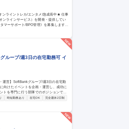
のオンラインサービス）を開発・提供してい
タマーサポート/BPO管理》を募集します！
当。品質管理や教育、社内連携を通じサービ
同期 ■業務マニュアル・対応フロー共有・更
ィードバック 【仕事の魅力】急成長組織でCS
 募集職種 【カスタマー
kグループ/週3日の在宅勤務可 イ
と体験を届けるため、組織体制の強化に向
り
時短勤務あり
在宅OK
完全週休2日制
ポート、VIPイベントの進行管理、イベント