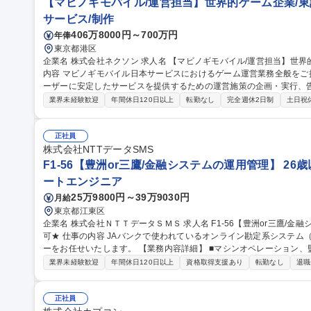
【マビノギモバイル/運営担当】世界的ゲーム企業/東
サービス/制作
406万8000円～700万円
年俸
東京都港区
企業名 株式会社ネクソン 求人名 【マビノギモバイル/運営担当】世界的ゲーム企業/東証プライム市場上場 仕事の
内容 マビノギモバイル日本サービスにおけるゲーム運営業務全般を
ーザーに安定したサービスを提供するための運営施策の企画・実行、
営 など、Liveサービス運営に関わる幅広い業務をご担当いただきます。 また、ゲーム内イベントと連動したSNS
業界未経験歓迎
年間休日120日以上
転勤なし
完全週休2日制
土日祝
施策やユーザーコミュニケーションの企画・運営を通じて、ユーザー
向上を推進していただきます。 募集職種 【マビノギモバイル/運営担当】世界的ゲーム企業/東証プライム市場上
場
正社員
株式会社NTTデータSMS
F1-56【豊洲or三鷹/金融システムの運用管理】 26
ートエンジニア
25万9800円～39万9030円
月給
東京都江東区
企業名 株式会社ＮＴＴデータＳＭＳ 求人名 F1-56【豊洲or三鷹/金融システムの運用管理】★26歳以下限定未経験
可★ 仕事の内容 JAバンクで使われているオンライン勘定系システム（金融勘定システム）の運用管理オペレータ
ーをお任せいたします。 【業務内容詳細】 ■マシンオペレーション、監視、インシデント対応 ■システム開発に伴
う運用受け入れ推進 ■改善活動、各種報告書作成 【業務の魅力】 IT
業界未経験歓迎
年間休日120日以上
資格取得支援あり
転勤なし
退職
を担当することができます。 募集職種 F1-56【豊洲
正社員