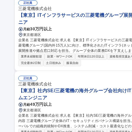
場の安定企業
正社員
三菱電機株式会社
【東京】ITインフラサービスの三菱電機グループ展
ニア
30万円以上
月給
東京都港区
企業名 三菱電機株式会社 求人名 【東京】ITインフラサービスの三菱電機グループ展開・利用推進 仕事の内容 三
菱電機グループ(国内外15万人)に向け、標準化されたITインフラ(ネ
展開推進や拠点窓口対応を担当。グループ全体の業務DXを下支えします。 【具体的には】(1)標準化ITイ
展開推進・一部運用：各拠点・国内外関係会社への導入推進、運用保守(
業界未経験歓迎
副業・WワークOK
年間休日120日以上
資格取得支援あ
やニーズを把握し最適な対応へ連携【対象システム】ネットワークインフ
完全週休2日制
土日祝休み
服装自由
続等)、インターネット接続(メール、Proxy、DNS、モバイル接続
整に専念していただきます。 募集職種 【東京】ITイン
正社員
三菱電機株式会社
【東京】社内SE/三菱電機の海外グループ会社向けI
ムエンジニア
49万円以上
月給
東京都港区
企業名 三菱電機株式会社 求人名 【東京】社内SE/三菱電機の海外グループ会社向けIT・セキュリティ統制 仕事の
内容 三菱電機グループ全体のIT・セキュリティガバナンス構築を担
ーバルでの組織的統制やDX推進、システム削減・コスト最適化などの施策
ループ（主に海外）内へのガバナンス体制周知・定着化（週2回以上の
業界未経験歓迎
副業・WワークOK
年間休日120日以上
資格取得支援あ