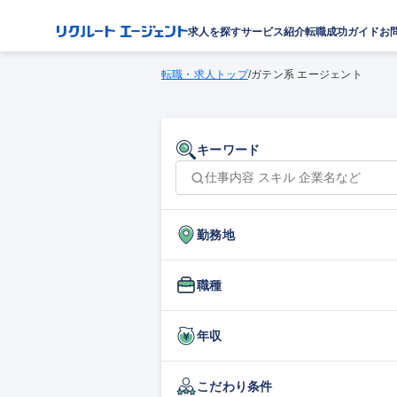
求人を探す
サービス紹介
転職成功ガイド
お
転職・求人トップ
/
ガテン系 エージェント
キーワード
勤務地
職種
年収
こだわり条件