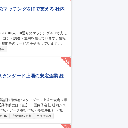
りのマッチングをITで支える 社内
や展開等のサービスを提供しています。
社内用IaaS/SaaS/Idpの設計/構築/運
休み
増床に伴うIT設備の設計、構築、運用保守
ークあふれる“会社”を創る」ために「いつ
す 募集職種 ■システムア
/スタンダード上場の安定企業 総
【具体的には下記】 ・国内子会社 社内シス
の調整/発注手配 ・社内システム運用保守対
宅OK
完全週休2日制
土日祝休み
ン、データベース、テレビ会議等） ・社内