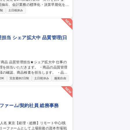
題抽出、会計業務の標準化・決算早期化をIT
日制
土日祝休み
・実装、PoCから本格展開まで統括。外部
ティを組み込んだ運用設計、IT内部統制の
の活躍を期待するポジションです。 募集
担当 シェア拡大中 品質管理(日
だきます。 ・商品の品質管理
様の確認、商品検査を担当します。 ・品質
OK
完全週休2日制
土日祝休み
服装自由
ファーム/契約社員 総務事務