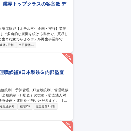
】業界トップクラスの客室数 デ
と生まれ変わらせるホテル再生事業部での
週休2日制
土日祝休み
際の施設に赴き、サービス水準、料飲（レス
れば収益性が向上するか」の仮説検証/調査
ョンの作成/プロジェクト推進など 募集
プクラスの客室数
理職候補)/日本製鉄G 内部監査
善企画・運用を担当いただきます。 【詳
監査・監査法人による監査や質問への対応
退職金あり
在宅OK
完全週休2日制
管理システムの改善企画・運用 ★実際のシ
コスト管理の上流業務に専念できます。
為 募集職種 【本社】シス