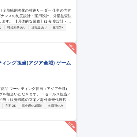
ガバナンスの制度設計・運用設計、外部監査法
制度設計・運
画・整備・グループ展開(2)外部・内部折
り
時短勤務あり
退職金あり
在宅OK
折衝(3)拠点への適用促進：各拠点を巡回
ンス刷新の中核として専門性を発揮できる環
制強化の推進リーダー
ィング担当(アジア全域) ゲーム
だきます。 ・セールス担当／
ス担当：販売戦略の立案／海外販売代理店に
行／分析 募集職種 【カード
在宅OK
完全週休2日制
土日祝休み