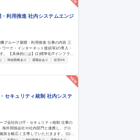
開・利用推進 社内システムエンジ
ットワーク・インターネット接続等)の導入・
ンフラの
2)各拠点・関係会社のIT窓口業務：課題
り
時短勤務あり
退職金あり
在宅OK
ラ(イントラネット、Wi-Fi、クラウド接
等)★実務構築は他組織が担うため導入推進・調
フラサービスの三菱電機グループ展開・利用推進
T・セキュリティ統制 社内システ
当。海外関係会社や社内部門と連携し、グロ
を幅広く主導していただきます。 (1)グ
海外拠点との定例会議開催等）(2)社内関係
り
転勤なし
時短勤務あり
退職金あり