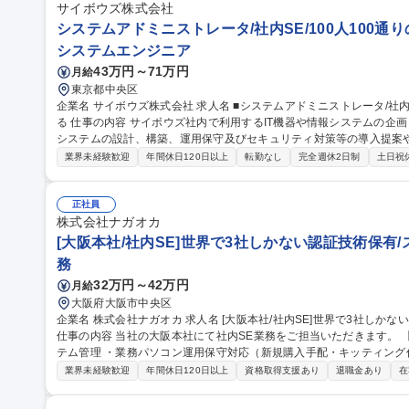
サイボウズ株式会社
システムアドミニストレータ/社内SE/100人100通
システムエンジニア
43万円～71万円
月給
東京都中央区
企業名 サイボウズ株式会社 求人名 ■システムアドミニストレータ/社内SE/100人100通りのマッチングをITで支え
る 仕事の内容 サイボウズ社内で利用するIT機器や情報システムの企画・設計・調達・運用を担っています。情報
システムの設計、構築、運用保守及びセキュリティ対策等の導入提案
【業務内容】■サイボウズの働き方を支えるITシステムの設計/構築/運用保守■
業界未経験歓迎
年間休日120日以上
転勤なし
完全週休2日制
土日祝
用保守■社内用オンプレミスサーバーの設計・運用保守■拠点の構築・
※当社の企業理念を実現するための社内環境づくり、つまり「チームワ
でも、どこでも、誰とでも、最高の仕事ができるITを提供する」をミッションとしていま
正社員
ドミニストレータ/社内SE/100人100通りのマッチングをITで支える
株式会社ナガオカ
[大阪本社/社内SE]世界で3社しかない認証技術保有
務
32万円～42万円
月給
大阪府大阪市中央区
企業名 株式会社ナガオカ 求人名 [大阪本社/社内SE]世界で3社しかない認証技術保有/スタンダード上場の安定企業
仕事の内容 当社の大阪本社にて社内SE業務をご担当いただきます。 
テム管理 ・業務パソコン運用保守対応（新規購入手配・キッティング作業・データ移行作業・修理手配） ・社内
エンドユーザーのヘルプデスク対応 ・システム保守委託先ベンダーと
業界未経験歓迎
年間休日120日以上
資格取得支援あり
退職金あり
在
応（ネットワーク、セキュリティ、サーバ、AD、業務アプリケーショ
システム企画導入プロジェクト推進 募集職種 [大阪本社/社内SE]世界で3社しかない認証技術保有/スタンダード上