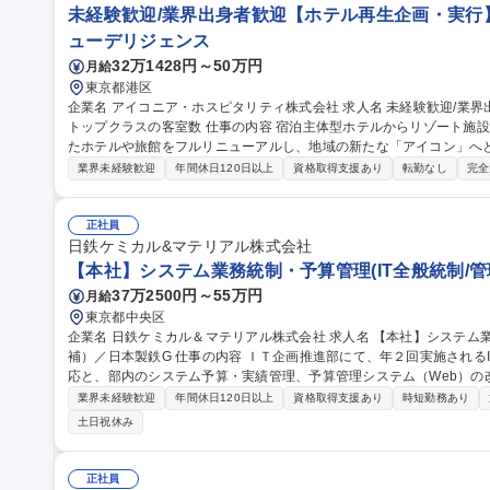
未経験歓迎/業界出身者歓迎【ホテル再生企画・実行
ューデリジェンス
32万1428円～50万円
月給
東京都港区
企業名 アイコニア・ホスピタリティ株式会社 求人名 未経験歓迎/業界出身者歓迎【ホテル再生企画・実行】業界
トップクラスの客室数 仕事の内容 宿泊主体型ホテルからリゾート施設まで多角的な展開を続ける当社で、買収し
たホテルや旅館をフルリニューアルし、地域の新たな「アイコン」へ
業務をお任せします。 【詳細】■ターゲット地域のインバウンド需要の推移、地域経済の動向、競合状況のデータ
業界未経験歓迎
年間休日120日以上
資格取得支援あり
転勤なし
完全
分析/過去の客室稼働率や収益データの検証による改善余地の算出/実
トラン）、景観、地域特有の資源を調査/「どの部分をリニューアルす
データに基づいた、独自のフルリニューアル案および黒字化シミュレーシ
正社員
職種 未経験歓迎/業界出身者歓迎【ホテル再生企画・実行】業界トッ
日鉄ケミカル&マテリアル株式会社
【本社】システム業務統制・予算管理(IT全般統制/管
37万2500円～55万円
月給
東京都中央区
企業名 日鉄ケミカル＆マテリアル株式会社 求人名 【本社】システム業務統制・予算管理（IT全般統制／管理職候
補）／日本製鉄G 仕事の内容 ＩＴ企画推進部にて、年２回実施されるIT全般統制（IT監査）の実務・監査法人対
応と、部内のシステム予算・実績管理、予算管理システム（Web）の改
細】 (1)ＩＴ全般統制対応：作成済みＲＣＭに対する証跡集め、内部
業界未経験歓迎
年間休日120日以上
資格取得支援あり
時短勤務あり
(2)システム予算・実績管理：年度予算の策定、実行状況の管理、予算
土日祝休み
ステム開発・保守はベンダーへ外部委託しているため、ガバナンスと
【募集背景】IT監査及びシステム予算管理の担当者が2026年度内に定年退職する予定の
テム業務統制・予算管理（IT全般統制／管理職候補）／日本製鉄G
正社員