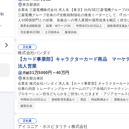
東京都港区
企業名 三菱電機株式会社 求人名 【東京】社内SE/三菱電機グループのIT全般統制強化の推進リーダー 仕事の内容
日制
三菱電機グループ全体のIT全般統制強化の推進リーダーとして、IT
人や関係部門との折衝、各拠点への導入展開や適用促進を幅広く担当します。 【具体的な業務】(1)
し
用設計・展開計画の策定：統制に必要なルールの策定、管理ツールの企
業界未経験歓迎
副業・WワークOK
年間休日120日以上
資格取得支援あ
衝：外部監査法人や社内関係部門（監査部・財務統括部等）との調整・
完全週休2日制
土日祝休み
服装自由
し、ルールの周知や適用促進・指導を推進★グループ全体のITガバナ
境です。 募集職種 【東京】社内SE/三菱電機グループのIT全般統
正社員
株式会社バンダイ
【カード事業部】キャラクターカード商品 マーケテ
法人営業
31万5000円～40万円
月給
東京都台東区
企業名 株式会社バンダイ 求人名 【カード事業部】キャラクターカード商品 マーケティング担当（アジア全域）
仕事の内容 トレーディングカードゲームのアジア全域のマーケティングを担当いた
プロモーション担当どちらかをご担当いただきます ・アジアセール
向けた営業／各種分析 ・アジアプロモーション担当：プロモーション戦略の立案／実
年間休日120日以上
資格取得支援あり
英語
時短勤務あり
退職金あり
事業部】キャラクターカード商品 マーケティング担当（アジア全域）
服装自由
正社員
アイコニア・ホスピタリティ株式会社