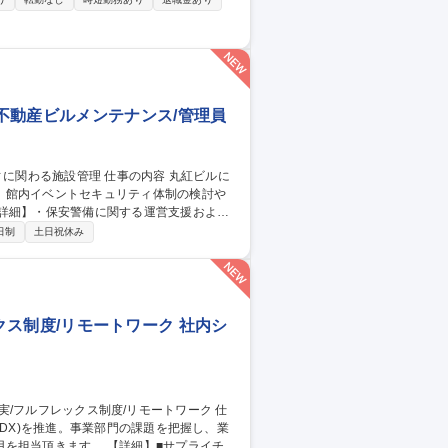
等、ガバナンス強化に向けた具体施策の推進
プ最適化を推進するダイナミズムとやりが
不動産ビルメンテナンス/管理員
、館内イベントセキュリティ体制の検討や
検討・運営支援、及びビルロジスティクス・
日制
土日祝休み
・電気設備法定点検現場対応やセキュリティ
点検/更新工事に伴う計画立案、ベンダーコン
関わる施設管理
レックス制度/リモートワーク 社内シ
(DX)を推進。事業部門の課題を把握し、業
 【詳細】■サプライチェ