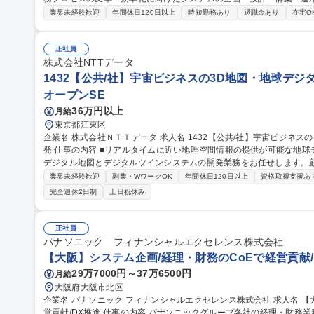
ーンのシステム改革(燃料油領域)■ERPシステムの機能疎結合化■統合
業界未経験歓迎
年間休日120日以上
時短勤務あり
退職金あり
在宅O
コード活用による業務効率化、全社DXリテラシー向上 【魅力】IT子
の要件整理から最新技術(生成AI+RAG環境等)を活用した構築まで
ら成果を実感できる魅力的な環境です。 募集職種 PA【東京/DX/ICT推進(SAP)】手当充実/フルフレックス制度/リ
正社員
モートワーク
株式会社NTTデータ
1432【公共/社】宇宙ビジネスの3D地図・地球デジタ
オープンSE
36万円以上
月給
東京都江東区
企業名 株式会社ＮＴＴデータ 求人名 1432【公共/社】宇宙ビジネスの3D地図・地球デジタルツインシステムの開
発 仕事の内容 ■リアルタイムに近い地理空間情報の提供が可能な地球デジタルツインの実現に向けた、最先端の
デジタル地図とデジタルツインシステムの開発業務をお任せします。
す。 【プロジェクト概要】 ◎3D地理空間情報プロダクト、サービスの開発 ◎地球デジタルツインシステム、サ
業界未経験歓迎
副業・WワークOK
年間休日120日以上
資格取得支援あ
ービスの開発 【具体的には】◎プロダクト/システム/サービス開発等
完全週休2日制
土日祝休み
システム/ツール等の仕様検討、実現性検証、設計、開発、検証、運用
[AW3Dサービスの紹介] https://www.aw3d.jp/ 募集職種 1432【公共/社】宇宙ビジネスの3D地図・地球デジタルツ
インシステムの開発
正社員
パナソニック フィナンシャルエクセレンス株式会社
【大阪】システム企画/経理・財務のCoEで経営貢献/
29万7000円～37万6500円
月給
大阪府大阪市北区
企業名 パナソニック フィナンシャルエクセレンス株式会社 求人名 【大阪】システム企画/経理・財務のCoEで経
営貢献/DX推進 仕事の内容 パナソニックグループ各社の経理・財務業務を支えるDX推進の企画・実行を担いま