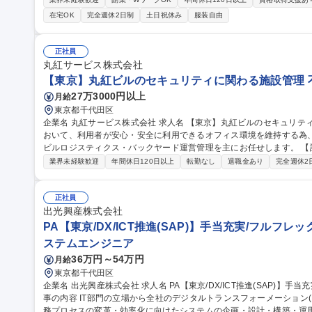
部門との調整および年度計画の策定(3)システム数削減・コスト削減
在宅OK
完全週休2日制
土日祝休み
服装自由
【働き方・魅力】リモートワーク活用可。グローバル規模でのグルー
いを感じられるポジションです。 募集職種 【東京】社内SE/三菱電機の海外グループ会社向けIT・セキュリティ
統制
正社員
丸紅サービス株式会社
【東京】丸紅ビルのセキュリティに関わる施設管理 
27万3000円以上
月給
東京都千代田区
企業名 丸紅サービス株式会社 求人名 【東京】丸紅ビルのセキュリティに関わる施設管理 仕事の内容 丸紅ビルに
おいて、利用者が安心・安全に利用できるオフィス環境を維持する為
ビルロジスティクス・バックヤード運営管理を主にお任せします。 【詳細】・保安警備に関する運営支援および
各種改善活動 ・館内イベントやホール利用時のセキュリティ体制の
業界未経験歓迎
年間休日120日以上
転勤なし
退職金あり
完全週休2
バックヤード運営支援（搬入出品・什器移動、エレベータ制御等） 
システム更新計画の立案・実施管理 ・セキュリティシステムの保守/
トロール、立会い等 募集職種 【東京】丸紅ビルのセキュリティに
正社員
出光興産株式会社
PA【東京/DX/ICT推進(SAP)】手当充実/フルフ
ステムエンジニア
36万円～54万円
月給
東京都千代田区
企業名 出光興産株式会社 求人名 PA【東京/DX/ICT推進(SAP)】手当充実/フルフレックス制度/リモートワーク 仕
事の内容 IT部門の立場から全社のデジタルトランスフォーメーション
務プロセスの変革・効率化に向けたシステムの企画・設計・構築・運用を担当頂きます。