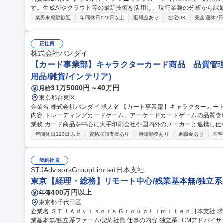
す。生成AIやクラウド等の最新技術を活用し、現行業務の分析から課
施策で実現します。 ・DX推進・業務改革：生成AI等を活用し、経理・財務業務の高度化・標準化、シェアード化
業界未経験歓迎
年間休日120日以上
退職金あり
在宅OK
完全週休2
を含む全体最適化を推進 ・ITソリューション設計：要件定義から導入
ベンダー連携や自動化、データ基盤構築 ・ガバナンス強化：セキュリ
整備 ※専門性を高めながら、将来的にチームを牽引するリーダーとして
正社員
職種 【大阪】システム企画/経理・財務のCoEで経営貢献/DX推進
株式会社バンダイ
【カード事業部】キャラクターカード商品 品質管理
用品/雑貨/インテリア)
31万5000円～40万円
月給
東京都台東区
企業名 株式会社バンダイ 求人名 【カード事業部】キャラクターカード商品 品質管理担当★シェア拡大中 仕事の
内容 トレーディングカードゲーム、アーケードカードゲームの品質管理を担当いた
業務 カード商品を中心に大手印刷会社や国内外のメーカーと連携し仕
向上、持続性向上に向けた各種取組み 募集職種 【カード事業部】キャラクターカード商品 品質管理担当★シェア
年間休日120日以上
資格取得支援あり
時短勤務あり
退職金あり
在宅
拡大中
契約社員
STJAdvisorsGroupLimited日本支社
東京【経理・総務】リモート中心/残業基本無/独立系
400万円以上
年俸
東京都千代田区
企業名 ＳＴＪＡｄｖｉｓｏｒｓＧｒｏｕｐＬｉｍｉｔｅｄ日本支社 求人名 東京【経理・総務】リモート中心/残
業基本無/独立系ファーム/契約社員 仕事の内容 独立系ECMアドバイザリーファームとして上場前後の資本市場戦