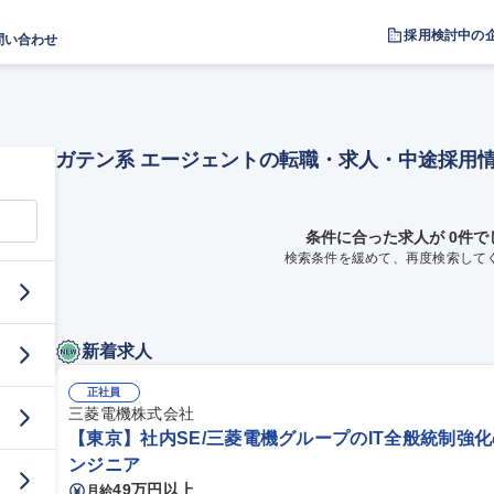
採用検討中の
問い合わせ
ガテン系 エージェントの転職・求人・中途採用
条件に合った求人が 0件で
検索条件を緩めて、再度検索して
新着求人
正社員
三菱電機株式会社
【東京】社内SE/三菱電機グループのIT全般統制強
ンジニア
49万円以上
月給