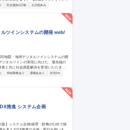
データ分析基盤の設計・構築■生成AIやロー
K
完全週休2日制
土日祝休み
会社を持たないため、事業課題に近い立場で
一貫して携込めます。事業と密接に連携しなが
ルツインシステムの開発 web/
顧客と共に社会課題解決を実現いただきま
り
時短勤務あり
退職金あり
在宅OK
のプロジェクトマネジメント ◎プロダクト/
 ◎プロジェクトパートナとの開発調整など
DX推進 システム企画