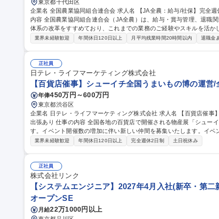
東京都千代田区
企業名 全国農業協同組合連合会 求人名 【JA全農：給与/社保】完全週休2日/年間休日124日/基本定時退社 仕事の
内容 全国農業協同組合連合会（JA全農）は、給与・賞与管理、退職
体系の改革をすすめており、これまでの業務のご経験やスキルを活か
ご経験・適性・希望をもとに、以下の中から担当いただく業務を決定し
業界未経験歓迎
年間休日120日以上
月平均残業時間20時間以内
退職金
応、年末調整業務 ■人事制度の運用・改善対応■社会保険に関する手続
向・受入出向に関する管理業務 ■退職給付金制度に関する業務 など 募集職種 【JA全農：給与/社保】完全週休2日/
年間休日124日/基本定時退社
正社員
日テレ・ライフマーケティング株式会社
【百貨店催事】シューイチ全国うまいもの博の運営/
450万円～600万円
年俸
東京都渋谷区
企業名 日テレ・ライフマーケティング株式会社 求人名 【百貨店催事】シューイチ全国うまいもの博の運営/全国
出張あり 仕事の内容 全国各地の百貨店で開催される物産展「シューイチ全国うまいもの博」を担当いただきま
す。イベント開催数の増加に伴い新しい仲間を募集いたします。イベ
わっていただきます ■「シューイチ全国うまいもの博」の運営 ※メイン業務 1.イベントへの出店社誘致および管
業界未経験歓迎
年間休日120日以上
完全週休2日制
土日祝休み
理業務 2.イベントスペースの運営会社等に対する実務交渉及びイベン
ント実施場所での運営サポート業務 ※宿泊を伴う国内出張があります。 ■出店運営事務 募
シューイチ全国うまいもの博の運営/全国出張あり
正社員
株式会社リンク
【システムエンジニア】2027年4月入社(新卒・第二新
オープンSE
22万1000円以上
月給