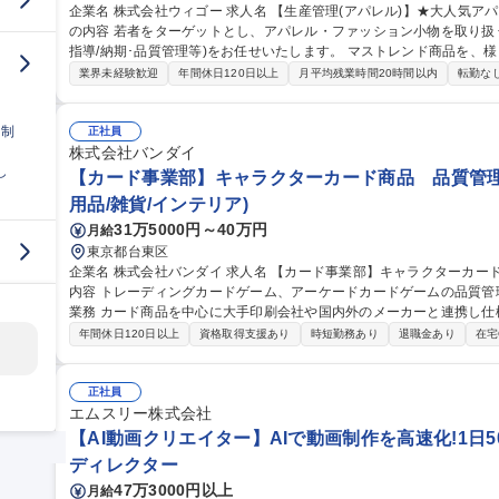
企業名 株式会社ウィゴー 求人名 【生産管理(アパレル)】★大人気アパレルブランド「WEGO」/残業平均10h 仕事
の内容 若者をターゲットとし、アパレル・ファッション小物を取り扱
指導/納期･品質管理等)をお任せいたします。 マストレンド商品を、様々な生産戦略を通して安定した品質、低コ
ストで供給出来る生産体制を構築する事が当ポジションのミッション
業界未経験歓迎
年間休日120日以上
月平均残業時間20時間以内
転勤な
Bでのやり取りがメインとなりますが、必要に応じて工場へ行ってい
対外的なコミュニケーションが多いポジションです。 募集職種 【生産管理(アパレル)】★大人気アパレルブラン
日制
ド「WEGO」/残業平均10h
正社員
株式会社バンダイ
し
【カード事業部】キャラクターカード商品 品質管理
用品/雑貨/インテリア)
31万5000円～40万円
月給
東京都台東区
企業名 株式会社バンダイ 求人名 【カード事業部】キャラクターカード商品 品質管理担当★シェア拡大中 仕事の
内容 トレーディングカードゲーム、アーケードカードゲームの品質管理を担当いた
業務 カード商品を中心に大手印刷会社や国内外のメーカーと連携し仕
向上、持続性向上に向けた各種取組み 募集職種 【カード事業部】キャラクターカード商品 品質管理担当★シェア
年間休日120日以上
資格取得支援あり
時短勤務あり
退職金あり
在宅
拡大中
正社員
エムスリー株式会社
【AI動画クリエイター】AIで動画制作を高速化!1日50
ディレクター
47万3000円以上
月給