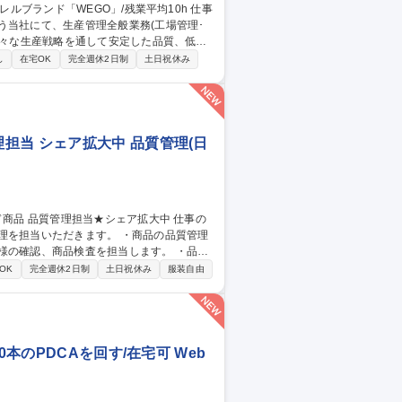
う当社にて、生産管理全般業務(工場管理･
となります。工場管理は本社にて電話やWE
し
在宅OK
完全週休2日制
土日祝休み
ただくこともございます。業務全体として、
担当 シェア拡大中 品質管理(日
だきます。 ・商品の品質管理
様の確認、商品検査を担当します。 ・品質
OK
完全週休2日制
土日祝休み
服装自由
本のPDCAを回す/在宅可 Web