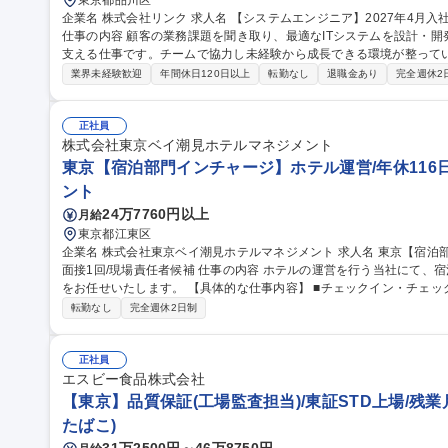
東京都品川区
企業名 株式会社リンク 求人名 【システムエンジニア】2027年4月入社（新卒・第二新卒・文系・未経験者歓迎）
仕事の内容 顧客の業務課題を聞き取り、最適なITシステムを設計・
支える仕事です。チームで協力し未経験から成長できる環境が整っています。 【具体的業務】 ・業
Webシステムの設計・開発 ・テスト・導入支援 ・システム運用・保守 
業界未経験歓迎
年間休日120日以上
転勤なし
退職金あり
完全週休2
職種 【システムエンジニア】2027年4月入社（新卒・第二新卒・文
正社員
株式会社東京ベイ潮見ホテルマネジメント
東京【宿泊部門インチャージ】ホテル運営/年休116日
ント
24万7760円以上
月給
東京都江東区
企業名 株式会社東京ベイ潮見ホテルマネジメント 求人名 東京【宿泊部門インチャージ】ホテル運営/年休116日/
面接1回/現場責任者候補 仕事の内容 ホテルの運営を行う当社にて、宿泊部門におけるインチャージ(現場責任者)
をお任せいたします。 【具体的な仕事内容】 ■チェックイン・チェックアウト業務、電話・メール等による予約
対応 ■館内案内、客室対応などのフロントサービス全般、ゲスト対応
転勤なし
完全週休2日制
ョン改善および日々の業務管理 ■夜間業務においてはホテル全体の責任者として
京【宿泊部門インチャージ】ホテル運営/年休116日/面接1回/現場責任
正社員
エスビー食品株式会社
【東京】品質保証(工場監査担当)/東証STD上場/残業月
たばこ)