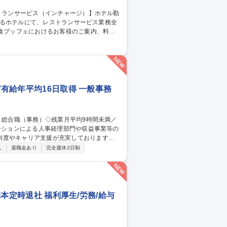
ト・コース）の接客対応 ■料理・飲み物の配
る宴会サービス対応、営業状況に応じた連携
ービス
/有給年平均16日取得 一般事務
制度やキャリア支援が充実しております！
し
退職金あり
完全週休2日制
管理運営 ■道路部門：整備の急がれる骨格
る普及啓発事業、都内の道路施設や道路工
内容変更の範囲：会社の定める業務 募集
平均16日取得
基本定時退社 福利厚生/労務/給与