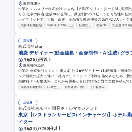
東京都港区
企業名 エムスリー株式会社 求人名 【AI動画クリエイター】AIで動画制作を高速化！1日50本のPDCAを回す/在宅
可◎ 仕事の内容 生成AIを活用し、動画制作のスピードと可能性を拡大させます。AIによる自動化と従来の制作の
ハイブリッドで、大量・高速・高品質な動画施策の高速PDCAサイク
す。 AIエージェントに定型作業を任せ、「何を・なぜ作るか」の判断と企画に集中する新しい制作スタイルを担
業界未経験歓迎
年間休日120日以上
転勤なし
在宅OK
完全週休2日
います。 ■AI・自動化を用いた動画制作ワークフローの設計と最適化 ■
た動画コンテンツ企画・制作・効果検証 ■AIによるシナリオ・クリップ
規模の体制を構築し、仮説検証と改善を行います。 募集職種 【AI動画クリエイター】AIで動画制作を高速化！1
正社員
日50本のPDCAを回す/在宅可◎
株式会社star
池袋 デザイナー(動画編集・画像制作・AI生成) グ
25万円以上
月給
東京都豊島区
企業名 株式会社ｓｔａｒ 求人名 池袋■デザイナー（動画編集・画像制作・AI生成） 仕事の内容 広告・マーケティ
ング領域の拡大に伴い、社内クリエイティブ体制を強化するため、新
画像制作・AI生成等、これから需要が更に伸びる分野で実務を積んでいただく事が可能
広告動画の編集（SNS・Web広告向け）、カット編集・テロップ挿
業界未経験歓迎
転勤なし
完全週休2日制
土日祝休み
し ■画像編集：広告バナー制作、サムネイル制作、レタッチ・画像加工 
ビジュアル制作、プロンプト設計、生成素材の調整・ブラッシュアップ
募集職種 池袋■デザイナー（動画編集・画像制作・AI生成）
正社員
株式会社東京ベイ潮見ホテルマネジメント
東京【レストランサービス(インチャージ)】ホテル勤務
イター
24万7760円以上
月給