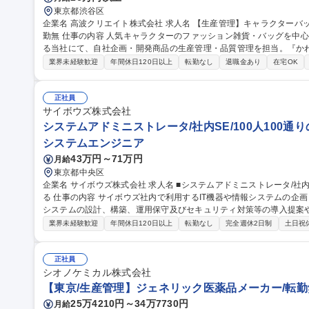
東京都渋谷区
企業名 高波クリエイト株式会社 求人名 【生産管理】キャラクターバックや雑貨の生産・品質管理/年休125日/転
勤無 仕事の内容 人気キャラクターのファッション雑貨・バッグを中心に、多彩なアイテムの企画・製造を手掛け
る当社にて、自社企画・開発商品の生産管理・品質管理を担当。『か
ンです。 有名ブランドやキャラクターライセンスを活用した商品の企画・開発・販売を行っています。企画段階
業界未経験歓迎
年間休日120日以上
転勤なし
退職金あり
在宅OK
から納品まで、商品の製造に関わる全てのプロセスにおいて、生産管
産スケジュールの組立て、工場へ見積依頼・価格交渉、サンプルの品
やり取り、輸入関連の書類の管理、国内倉庫での品質チェック、工場開拓などがござ
正社員
理】キャラクターバックや雑貨の生産・品質管理/年休125日/転勤無
サイボウズ株式会社
システムアドミニストレータ/社内SE/100人100通
システムエンジニア
43万円～71万円
月給
東京都中央区
企業名 サイボウズ株式会社 求人名 ■システムアドミニストレータ/社内SE/100人100通りのマッチングをITで支え
る 仕事の内容 サイボウズ社内で利用するIT機器や情報システムの企画・設計・調達・運用を担っています。情報
システムの設計、構築、運用保守及びセキュリティ対策等の導入提案
【業務内容】■サイボウズの働き方を支えるITシステムの設計/構築/運用保守■
業界未経験歓迎
年間休日120日以上
転勤なし
完全週休2日制
土日祝
用保守■社内用オンプレミスサーバーの設計・運用保守■拠点の構築・
※当社の企業理念を実現するための社内環境づくり、つまり「チームワ
でも、どこでも、誰とでも、最高の仕事ができるITを提供する」をミッションとしていま
正社員
ドミニストレータ/社内SE/100人100通りのマッチングをITで支える
シオノケミカル株式会社
【東京/生産管理】ジェネリック医薬品メーカー/転勤無
25万4210円～34万7730円
月給