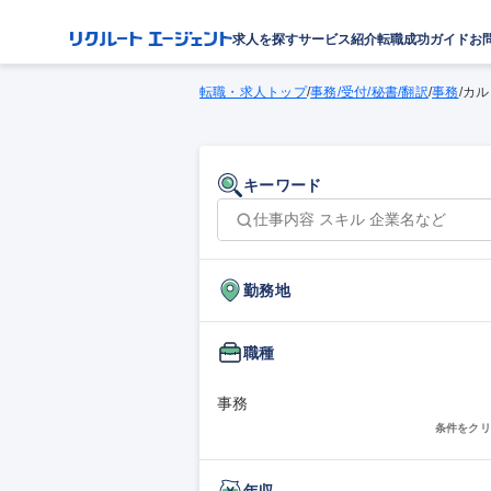
求人を探す
サービス紹介
転職成功ガイド
お
転職・求人トップ
/
事務/受付/秘書/翻訳
/
事務
/
カル
キーワード
勤務地
職種
事務
条件をクリ
年収