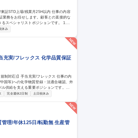
保証業務をお任せします。顧客との直接的な
スペシャリストポジションです。 1.工
-2回の海外出張を通じ製造現場の監査や改善指導
祝休み
を説明。3.原因究明/是正:不具合発生時のデ
しながら課題を解決しブランドの根幹である
当充実/フレックス 化学品質保証
K/中国等)への化学物質登録・法適合確認、外
バル供給を支える重要ポジションです。
への化学物質登録等の対■各国輸入実績数量の集計
K
完全週休2日制
土日祝休み
物質管理システムの維持管理 【魅力・キャ
には専門職の極みだけでなく海外拠点や他
理/年休125日/転勤無 生産管