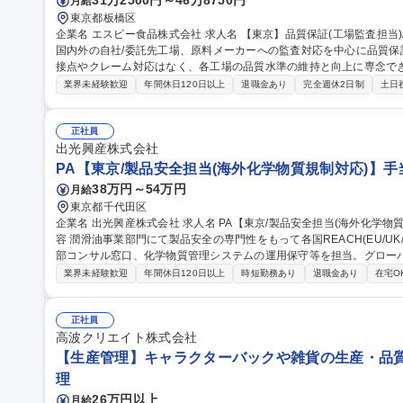
31万2500円～46万8750円
月給
東京都板橋区
企業名 エスビー食品株式会社 求人名 【東京】品質保証(工場監査担当)/東証STD上場/残業月25H以内 仕事の内容
国内外の自社/委託先工場、原料メーカーへの監査対応を中心に品質
接点やクレーム対応はなく、各工場の品質水準の維持と向上に専念できる
場監査:FSSC22000等の基準に則り月2-3回程度の国内出張と年1
業界未経験歓迎
年間休日120日以上
退職金あり
完全週休2日制
土日
を実施。2.顧客監査対応:大手量販店等の監査員へ自社システム(SQS)
ータ分析と対策立案。4.文書管理:品質基準書等の改定。現場と協調
食の安全を上流工程から支えるやりがいがあります。 募集職種 【東京】品質保証(工場監査担当)/東証STD上場/残
正社員
業月25H以内
出光興産株式会社
PA【東京/製品安全担当(海外化学物質規制対応)】手
38万円～54万円
月給
東京都千代田区
企業名 出光興産株式会社 求人名 PA【東京/製品安全担当(海外化学物質規制対応)】手当充実/フレックス 仕事の内
容 潤滑油事業部門にて製品安全の専門性をもって各国REACH(EU/U
部コンサル窓口、化学物質管理システムの運用保守等を担当。グロー
【業務詳細】■各国REACH(EU, UK, トルコ, 中国, 韓国, 台湾)
業界未経験歓迎
年間休日120日以上
時短勤務あり
退職金あり
在宅O
および法適合状況の確認■外部コンサルタントとの連絡窓口業務■化学
リア】部門内に研究・製造・販売・サプライチェーンを擁し、将来的
部門のマネジャーなど柔軟なキャリア形成が可能です。 募集職種 PA【東京/製品安全担当(海外化学物質規制対
正社員
応)】手当充実/フレックス
高波クリエイト株式会社
【生産管理】キャラクターバックや雑貨の生産・品質管
理
26万円以上
月給