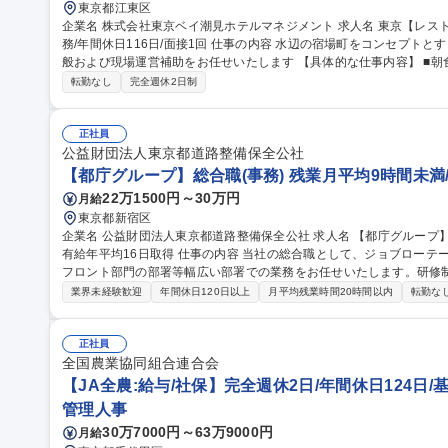
東京都江東区
企業名 株式会社東京ベイ潮見ホテルマネジメント 求人名 東京【レストランサービス（インチャージ）】ホテル勤
務/年間休日116日/面接1回 仕事の内容 水辺の宿場町をコンセプトとするホテルにて、レストランサービス業務全
般および現場運営補助をお任せいたします 【具体的な仕事内容】 ■朝食ブッフェにおけるお客様のご案内、料理
補充、テーブルリセット ■アフタヌーンティー、ディナー（アラカル
転勤なし
完全週休2日制
膳、オーダーテイク、下げ膳などの接客業務全般 ■団体利用時におけ
対応 ■スタッフ間の連携サポート、将来的にはインチャージに近い役割等 募集職種 東京【レストランサ
（インチャージ）】ホテル勤務/年間休日116日/面接1回
正社員
公益財団法人東京都道路整備保全公社
【都庁グループ】総合職(事務) 残業月平均9時間未満
22万1500円～30万円
月給
東京都新宿区
企業名 公益財団法人東京都道路整備保全公社 求人名 【都庁グループ】総合職（事務）◇残業月平均9時間未満／
有給年平均16日取得 仕事の内容 当社の総合職として、ジョブローテーションによる人事経理部門や収益事業等の
フロント部門の部署等幅広い部署での業務をお任せいたします。研修
※下記業務詳細 【業務詳細】■管理部門：広報、人事、経理など当公社の運営に係る管理業務 ■収益部門：駐車場
業界未経験歓迎
年間休日120日以上
月平均残業時間20時間以内
転勤な
の新規開拓、管理運営、新宿駅西口広場の「イベントコーナー」などの
幹線道路や木造住宅密集地域の特定整備路線の用地取得、道路に関す
事現場の見学ツアー事業 ※入社後は上記いずれかの部門へ配属。※業務
正社員
職種 【都庁グループ】総合職（事務）◇残業月平均9時間未満／有給年
全国農業協同組合連合会
【JA全農:給与/社保】完全週休2日/年間休日124日/
管理人事
30万7000円～63万9000円
月給