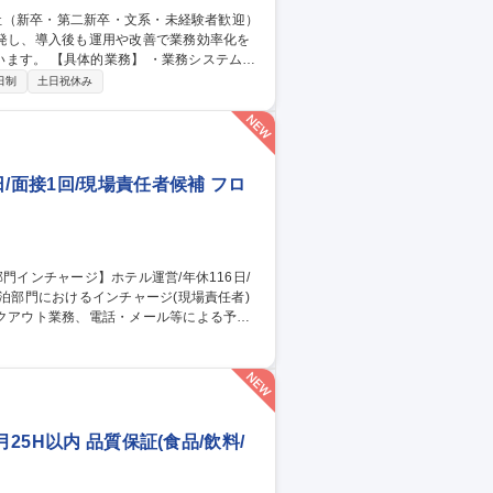
開発し、導入後も運用や改善で業務効率化を
務システム・
・インフラ関連業務（案件による） 募集
日制
土日祝休み
系・未経験者歓迎）
/面接1回/現場責任者候補 フロ
業務 ■スタッフへの指示・育成、オペレーシ
の判断や緊急時対応 募集職種 東
者候補
25H以内 品質保証(食品/飲料/