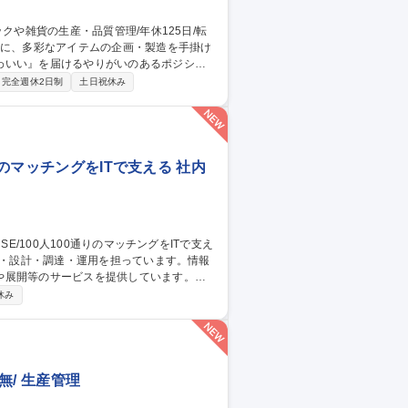
わいい』を届けるやりがいのあるポジショ
完全週休2日制
土日祝休み
理及び品質管理を担当。仕様書の作成、生
質確認や検査の手配、ライセンス元様との
います。 募集職種 【生産管
りのマッチングをITで支える 社内
や展開等のサービスを提供しています。
社内用IaaS/SaaS/Idpの設計/構築/運
休み
増床に伴うIT設備の設計、構築、運用保守
ークあふれる“会社”を創る」ために「いつ
す 募集職種 ■システムア
/ 生産管理