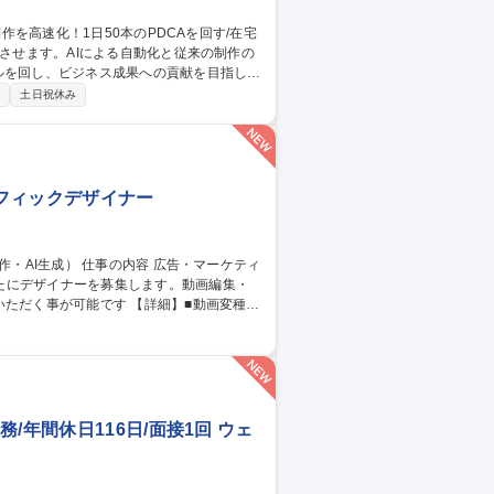
ルを回し、ビジネス成果への貢献を目指しま
制
土日祝休み
事業部門への動画活用提案 ■生成AIを用い
・音声・字幕の生成や制作管理 ※1日50本
ラフィックデザイナー
たにデザイナーを募集します。動画編集・
です 【詳細】■動画変種：
入・構成調整、納品フォーマットへの書き出
■AIを活用した画像生成：生成AIを用いた
 [業務内容の変更の範囲：当社業務全般]
/年間休日116日/面接1回 ウェ