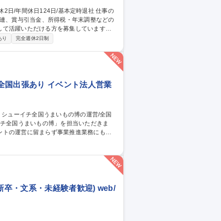
関連、賞与引当金、所得税・年末調整などの
して活躍いただける方を募集しています。
ます。 ■給与・賞与管理業務■所得税対
あり
完全週休2日制
き・管理 ■人事システムの運用・管理■出
全国出張あり イベント法人営業
ントの運営に留まらず事業推進業務にも携
ト実施の機会を獲得するための業務 3.イベ
集職種 【百貨店催事】
卒・文系・未経験者歓迎) web/