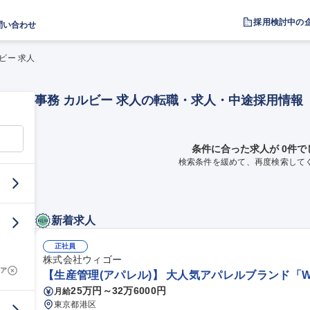
採用検討中の
問い合わせ
ビー 求人
事務 カルビー 求人の転職・求人・中途採用情報
条件に合った求人が 0件で
検索条件を緩めて、再度検索して
新着求人
正社員
株式会社ウィゴー
ア
【生産管理(アパレル)】 大人気アパレルブランド「WE
25万円～32万6000円
月給
東京都港区