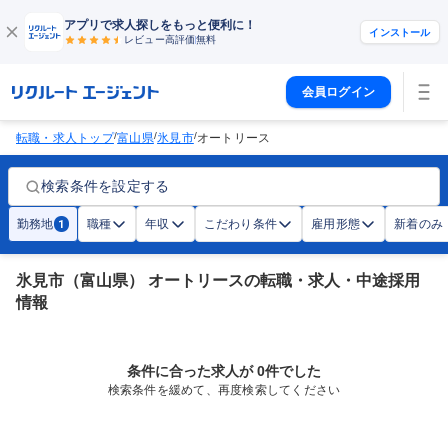
アプリで求人探しをもっと便利に！
インストール
レビュー高評価
無料
会員ログイン
/
/
/
転職・求人トップ
富山県
氷見市
オートリース
検索条件を設定する
勤務地
職種
年収
こだわり条件
雇用形態
新着のみ
1
氷見市（富山県） オートリースの転職・求人・中途採用
情報
条件に合った求人が 0件でした
検索条件を緩めて、再度検索してください