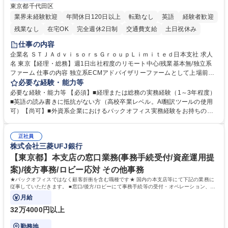
東京都千代田区
業界未経験歓迎
年間休日120日以上
転勤なし
英語
経験者歓迎
残業なし
在宅OK
完全週休2日制
交通費支給
土日祝休み
仕事の内容
企業名 ＳＴＪＡｄｖｉｓｏｒｓＧｒｏｕｐＬｉｍｉｔｅｄ日本支社 求人
名 東京【経理・総務】週1日出社程度のリモート中心/残業基本無/独立系
ファーム 仕事の内容 独立系ECMアドバイザリーファームとして上場前後
の資本市場戦略を設計する当社にて経理・総務をお任せします。基礎的な
必要な経験・能力等
バックオフィス業務からスタートし組織を支える専任担当として広く活躍
必要な経験・能力等 【必須】■経理または総務の実務経験（1～3年程度）
できる環境です。 ■日常経理、月次および年次決算サポート業務 ■本国
■英語の読み書きに抵抗がない方（高校卒業レベル。AI翻訳ツールの使用
（グローバル）との英文メール対応（AI翻訳ツール等を使用しての対応で
可）【尚可】■外資系企業におけるバックオフィス実務経験をお持ちの方
問題ございません） ■オフィス環境整備、郵便物の発送・受取等の総務業
【必須・尚可要件】簿記などの特別な資格や、TOEIC等のスコアは求めて
務全般 ■その他バックオフィス関連サポート ※ご経験に合わせて無理なく
おりません。日々の事務処理を丁寧かつ正確に行える方を歓迎します。
業務をお任せします。残業も基本的には発生せず、ご自身のペースで業務
正社員
【働き方について】現在は週4日程度の在宅勤務を実施しており、ワーク
株式会社三菱UFJ銀行
を進めやすく定着率の高い環境です。 募集職種 東京【経理・総務】週1日
ライフバランスを重視する方に最適な環境です（フルリモートも面接で相
出社程度のリモート中心/残業基本無/独立系ファーム
談可）。【求める人物像】幅広いバックオフィス業務に柔軟に対応でき、
【東京都】本支店の窓口業務(事務手続受付/資産運用提
社内外と円滑にコミュニケーションを取りながら業務を推進できる方 学
案)/後方事務/ロビー応対 その他事務
歴・資格 学歴：大学院 大学 高専 短大 専修学校 高校 語学力： 資格：
★バックオフィスではなく顧客折衝を含む職種です★ 国内の本支店等にて下記の業務に
従事していただきます。 ■窓口/後方/ロビーにて事務手続等の受付・オペレーション、お
客様対応
月給
32万4000円以上
勤務地