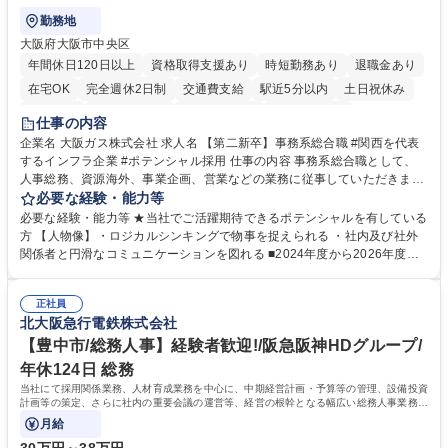
勤務地
大阪府大阪市中央区
年間休日120日以上
資格取得支援あり
時短勤務あり
退職金あり
在宅OK
完全週休2日制
交通費支給
駅近5分以内
土日祝休み
服装自由
第二新卒歓迎
寮・社宅あり
食事補助あり
仕事の内容
企業名 大阪ガス株式会社 求人名 【第二新卒】事務系総合職 #関西を代表
するインフラ企業 #ポテンシャル採用 仕事の内容 事務系総合職として、
人事総務、資源海外、事業企画、営業などの業務に従事していただきま
す。 【業務内容の一例】■所属事業部の勤労業務 ■海外に関係する各種業
必要な経験・能力等
務 ■営業部門の企画スタッフ、ルート営業 【キャリアパス】入社後の配属
必要な経験・能力等 ★当社でご活躍期待できるポテンシャルを有している
ポジションで一定期間ご活躍頂いた後、本人の適性及び将来のキャリアを
方 【人物像】・ロジカルシンキングで物事を捉えられる ・社内及び社外
鑑みてジョブローテーションを行います。 【育成】OJTでの現場育成や研
関係者と円滑なコミュニケーションを図れる ■2024年度から2026年度ま
修カリキュラムを通じて、Daigasグループの業務で必要となる知識につい
での3ヵ年を対象とする「Daigasグループ中期経営計画2026」を策定しま
て学んでいただきます。 募集職種 【第二新卒】事務系総合職 #関西を代
した。https://www.osakagas.co.jp/company/press/pr2024/1777576_564
表するインフラ企業 #ポテンシャル採用
正社員
72.html ■エネルギーセキュリティの不安定化や気候変動による自然災害の
北大阪急行電鉄株式会社
甚大化など、これまで以上に社会課題解決の重要性が高まっています。
「未来の日常」の創造に向けて持続可能な社会の実現に貢献してまいりま
【豊中市/総務人事】経験者歓迎!/阪急阪神HDグループ/
す。 学歴・資格 学歴：大学院 大学 語学力： 資格：
年休124日 総務
当社にて採用関係業務、人材育成業務を中心に、中期経営計画・予算等の管理、設備投資
計画等の策定、さらに社内の重要会議の運営等、経営の根幹となる幅広い総務人事業務全
般を担当していただきます。
月給