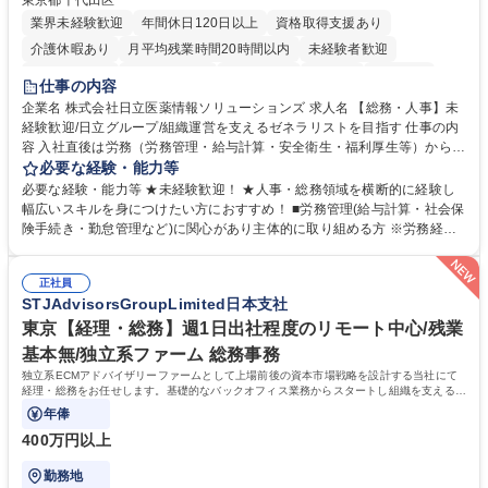
東京都千代田区
業界未経験歓迎
年間休日120日以上
資格取得支援あり
介護休暇あり
月平均残業時間20時間以内
未経験者歓迎
住宅手当あり
時短勤務あり
退職金あり
在宅OK
賞与あり
仕事の内容
育休あり
完全週休2日制
交通費支給
土日祝休み
寮・社宅あり
企業名 株式会社日立医薬情報ソリューションズ 求人名 【総務・人事】未
経験歓迎/日立グループ/組織運営を支えるゼネラリストを目指す 仕事の内
容 入社直後は労務（労務管理・給与計算・安全衛生・福利厚生等）からお
任せいたします。将来は総務・採用・教育業務へ守備範囲を広げ、組織運
必要な経験・能力等
営を支えるゼネラリストをめざせます。 ・初期業務：労働時間管理、給与
必要な経験・能力等 ★未経験歓迎！ ★人事・総務領域を横断的に経験し
計算、社会保険対応、福利厚生管理、安全衛生、健康経営推進等をお任せ
幅広いスキルを身につけたい方におすすめ！ ■労務管理(給与計算・社会保
します。ご経験に応じて、休職者管理など、幅広く経験を積んでいただき
険手続き・勤怠管理など)に関心があり主体的に取り組める方 ※労務経験
ます。 ・将来的な広がり：総務・採用・教育・税務対応・経営企画等。
者は早期にご活躍いただけます。 ■チームで仕事を推進できる方■将来は
★メンバーがマンツーマンで丁寧に教えるため、ご経験が浅くても安心！
マネジメント職として活躍したい 【尚可】■人事、労務、採用、教育業務
幅広く経験を積みたい意欲がある方に最適な環境です。 募集職種 【総
正社員
のご経験 ■労務管理（給与計算・社会保険手続き・勤怠管理など）の経験
STJAdvisorsGroupLimited日本支社
務・人事】未経験歓迎/日立グループ/組織運営を支えるゼネラリストを目
■衛生管理者の資格をお持ちの方 学歴・資格 学歴：大学院 大学 高専 短大
指す
専修学校 高校 語学力： 資格：
東京【経理・総務】週1日出社程度のリモート中心/残業
基本無/独立系ファーム 総務事務
独立系ECMアドバイザリーファームとして上場前後の資本市場戦略を設計する当社にて
経理・総務をお任せします。基礎的なバックオフィス業務からスタートし組織を支える専
任担当として広く活躍できる環境です。
年俸
400万円以上
勤務地