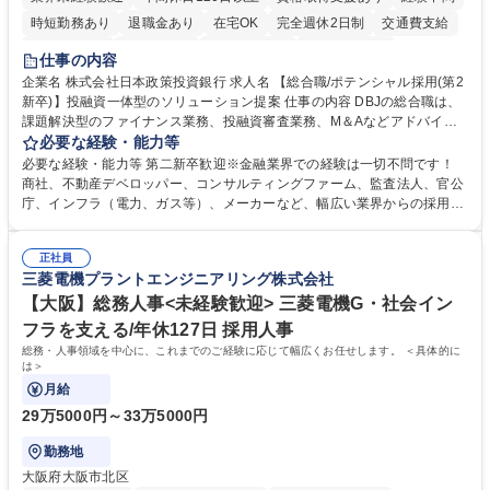
時短勤務あり
退職金あり
在宅OK
完全週休2日制
交通費支給
駅近5分以内
土日祝休み
第二新卒歓迎
寮・社宅あり
仕事の内容
食事補助あり
託児所あり
企業名 株式会社日本政策投資銀行 求人名 【総合職/ポテンシャル採用(第2
新卒)】投融資一体型のソリューション提案 仕事の内容 DBJの総合職は、
課題解決型のファイナンス業務、投融資審査業務、M＆Aなどアドバイザ
リー業務、地域戦略企画業務など、多様な業務に精通し、複数の専門性を
必要な経験・能力等
掛け合わせて広く社会に貢献していく職種です。 入社後は、横断的なロー
必要な経験・能力等 第二新卒歓迎※金融業界での経験は一切不問です！
テーションを経て適性や専門性に応じたキャリアを形成していただきま
商社、不動産デベロッパー、コンサルティングファーム、監査法人、官公
す。総合職として入社いただき、下記いずれかの部門でご活躍いただきま
庁、インフラ（電力、ガス等）、メーカーなど、幅広い業界からの採用実
す。※未経験の方に関しては、入行後3ヶ月間の金融の実務を学んでいた
績があります。 ＜求める人物像＞DBJでは、強い社会的使命感をもち、今
だく研修を準備しております。 ・法人RM業務・金融機能業務・コーポレ
後の日本のあり方を俯瞰する総合性と、金融分野のフロンティアを切り拓
ート・ナレッジ業務 ※それぞれの業務内容に関しては、別途その他労働条
正社員
く高い志を併せもった人材を求めています。ポテンシャル採用（第2新
三菱電機プラントエンジニアリング株式会社
件備考欄に記載 募集職種 【総合職/ポテンシャル採用(第2新卒)】投融資一
卒）では、金融業界での経験や知識を問いません。新たな時代を見据え
体型のソリューション提案
て、複雑化する社会課題の解決に向けて先鞭をつける役割を担いたい、と
【大阪】総務人事<未経験歓迎> 三菱電機G・社会イン
いう気概をお持ちの方を心待ちにしています。 学歴・資格 学歴：大学院
フラを支える/年休127日 採用人事
大学 語学力： 資格：
総務・人事領域を中心に、これまでのご経験に応じて幅広くお任せします。 ＜具体的に
は＞
月給
29万5000円～33万5000円
勤務地
大阪府大阪市北区