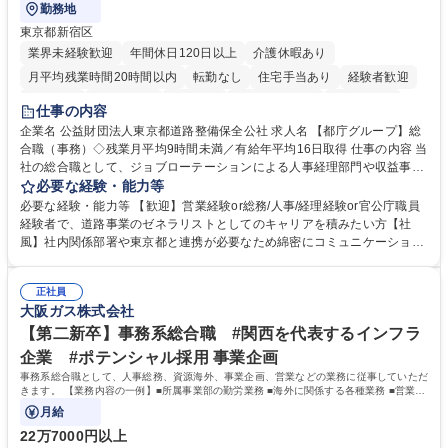
勤務地
東京都新宿区
業界未経験歓迎
年間休日120日以上
介護休暇あり
月平均残業時間20時間以内
転勤なし
住宅手当あり
経験者歓迎
研修あり
退職金あり
賞与あり
完全週休2日制
交通費支給
仕事の内容
駅近5分以内
資格取得手当あり
食事補助あり
企業名 公益財団法人東京都道路整備保全公社 求人名 【都庁グループ】総
合職（事務）◇残業月平均9時間未満／有給年平均16日取得 仕事の内容 当
社の総合職として、ジョブローテーションによる人事経理部門や収益事業
等のフロント部門の部署等幅広い部署での業務をお任せいたします。研修
必要な経験・能力等
制度やキャリア支援が充実しております！ ※下記業務詳細 【業務詳細】■
必要な経験・能力等 【歓迎】営業経験or総務/人事/経理経験or官公庁職員
管理部門：広報、人事、経理など当公社の運営に係る管理業務 ■収益部
経験者で、道路事業のゼネラリストとしてのキャリアを積みたい方【社
門：駐車場の新規開拓、管理運営、新宿駅西口広場の「イベントコーナ
風】社内関係部署や東京都と連携が必要なため綿密にコミュニケーション
ー」などの管理運営 ■道路部門：整備の急がれる骨格幹線道路や木造住宅
を図っています。 【業務の魅力】■幅広く携われる：総合職（事務）で
密集地域の特定整備路線の用地取得、道路に関する普及啓発事業、都内の
は、駐車場の管理運営や道路用地の取得、公益財団法人の中枢を担う管理
道路施設や道路工事現場の見学ツアー事業 ※入社後は上記いずれかの部門
正社員
部門など多岐に渡る業務を経験できます。 ■様々なプロジェクト：駐車場
大阪ガス株式会社
へ配属。※業務内容変更の範囲：会社の定める業務 募集職種 【都庁グル
事業の他、新宿駅西口広場内に設置された照明を兼ねた広告「ブライトサ
ープ】総合職（事務）◇残業月平均9時間未満／有給年平均16日取得
イン」の管理運営を行うなど、事業収益を生み出す活動を積極的に行って
【第二新卒】事務系総合職 #関西を代表するインフラ
います。 学歴・資格 学歴：大学院 大学 高専 短大 専修学校 高校 語学力：
企業 #ポテンシャル採用 事業企画
資格：
事務系総合職として、人事総務、資源海外、事業企画、営業などの業務に従事していただ
きます。 【業務内容の一例】■所属事業部の勤労業務 ■海外に関係する各種業務 ■営業部
門の企画スタッフ、ルート営業
月給
22万7000円以上