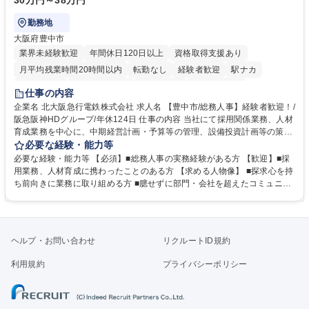
30万円～38万円
勤務地
大阪府豊中市
業界未経験歓迎
年間休日120日以上
資格取得支援あり
月平均残業時間20時間以内
転勤なし
経験者歓迎
駅ナカ
退職金あり
完全週休2日制
交通費支給
駅近5分以内
仕事の内容
土日祝休み
服装自由
昼食補助あり
食事補助あり
企業名 北大阪急行電鉄株式会社 求人名 【豊中市/総務人事】経験者歓迎！/
阪急阪神HDグループ/年休124日 仕事の内容 当社にて採用関係業務、人材
育成業務を中心に、中期経営計画・予算等の管理、設備投資計画等の策
定、さらに社内の重要会議の運営等、経営の根幹となる幅広い総務人事業
必要な経験・能力等
務全般を担当していただきます。 【主な業務内容】 ■採用関係業務および
必要な経験・能力等 【必須】■総務人事の実務経験がある方 【歓迎】■採
人材育成(社員研修)業務の推進 ■中期経営計画および予算等の管理 ■設備
用業務、人材育成に携わったことのある方 【求める人物像】 ■探求心を持
投資計画等の策定 ■社内の重要会議の運営 ■その他総務人事業務全般 【入
ち前向きに業務に取り組める方 ■臆せずに部門・会社を超えたコミュニケ
社後】入社後は採用や育成をメインに担当し将来的には経営根幹に関わる
ーションの取れる方 ■自分で考えて行動のできる方 ■第二の創業期を迎え
総務人事業務全般へ幅広く従事していただきます。 募集職種 【豊中市/総
る当社で組織の次代を担うネクスト人材として長期的に成長したい方 ■周
務人事】経験者歓迎！/阪急阪神HDグループ/年休124日
囲のメンバーと協調しつつ主体性を持って能動的に業務を推進できる方 学
歴・資格 学歴：大学院 大学 高専 短大 専修学校 高校 語学力： 資格：
ヘルプ・お問い合わせ
リクルートID規約
利用規約
プライバシーポリシー