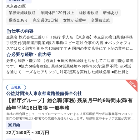
東京都23区
業界未経験歓迎
年間休日120日以上
経験者歓迎
研修あり
退職金あり
完全週休2日制
女性が活躍中
交通費支給
土日祝休み
仕事の内容
企業名 株式会社三菱ＵＦＪ銀行 求人名 【東京都】本支店の窓口業務(事務
手続受付/資産運用提案)/後方事務/ロビー応対 仕事の内容 ★バックオフィ
スではなく顧客折衝を含む職種です★ 国内の本支店等にて下記の業務に従
事していただきます。 ■窓口/後方/ロビーにて事務手続等の受付・オペレ
必要な経験・能力等
ーション、お客様対応 ■窓口にて、ご来店された個人のお客様に対して金
必要な経験・能力等 【必須】★顧客折衝経験を活かしてご活躍可能な環境
融商品のご提案 ■効率的な事務運用の検討・構築等 ≪業務紹介：ご応募前
です。 ■販売or接客or窓口業務or営業経験をお持ちの方(業界不問) ※対話
に必ずご覧ください≫ ※記事 https://www.mysite.bk.mufg.jp/career/circle/
を通じてニーズをヒアリングし対応/提案を実施した経験必須 ■正社員とし
article17/ ※動画 https://youtu.be/H-S7HaJqqbg 募集職種 【東京都】本支
ての就業経験1年以上 【歓迎】■金融業界での就業経験■銀行での預金為替
店の窓口業務(事務手続受付/資産運用提案)/後方事務/ロビー応対
事務経験 ■金融商品の提案・販売経験 ≪魅力≫研修やOJT環境が整ってい
正社員
るので安心して入行いただけます。 幅広いキャリアの選択肢があり、公募
公益財団法人東京都道路整備保全公社
や社内副業等を活用し、 一人ひとりが挑戦できるカルチャーが浸透してい
ます。 学歴・資格 学歴：大学院 大学 高専 短大 専修学校 高校 語学力：
【都庁グループ】総合職(事務) 残業月平均9時間未満/有
資格：
給年平均16日取得 一般事務
当社の総合職として、ジョブローテーションによる人事経理部門や収益事業等のフロント
部門の部署等幅広い部署での業務をお任せいたします。研修制度やキャリア支援が充実し
ております！ ※下記業務詳細
月給
22万1500円～30万円