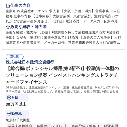
土日祝休み
仕事の内容
企業名 株式会社キーエンス 求人名 【大阪・京都・滋賀】営業事務 ※未経
験可 仕事の内容 【仕事内容】大阪営業所、京都営業所、滋賀営業所いず
れかにて営業事務をお任せ。 【詳細】電話応対・データ入力・伝票や見積
の作成・カタログ送付・来客対応・営業所内で発生する事務業務や業務改
必要な経験・能力等
善をお任せ。 【教育制度】ご入社後、育成担当とペアになりながらOJTに
必要な経験・能力等 【必須】■協調性を持って業務推進出来る方 ■改善案
て業務を覚えていただくことが可能です。業務システムがきちんと構築さ
を出しながら、主体的に業務を進めて行ける方 【過去のご入社事例】人材
れているため、スムーズに仕事に慣れることができる環境です。また、
派遣業界や保育業界等、メーカー以外、営業事務未経験者の入社実績有
「チームで成果を出す文化」があり、良いやり方を積極的に共有しながら
【当社の事務職について】単なる事務ではなく主体性を発揮したサポート
常に改善を目指す風土のため、安心して業務に取り組んでいただけます。
により、キーエンスの付加価値向上に貢献します。ベースの定型業務に加
募集職種 【大阪・京都・滋賀】営業事務 ※未経験可
正社員
えて、お客様や社員の状況に合わせ、能動的なサポート、改善の動きも期
株式会社日本政策投資銀行
待され。組織を支えるスペシャリストとして、チームに貢献し、結果的に
社員から頼られる存在になることができます。平均19:30の退勤以降の業
【総合職/ポテンシャル採用(第2新卒)】投融資一体型の
務の持ち帰りも禁止されており、メリハリのある働き方となります。 学
ソリューション提案 インベストバンキングストラクチ
歴・資格 学歴：大学院 大学 高専 短大 語学力： 資格：
ャードファイナンス
DBJの総合職は、課題解決型のファイナンス業務、投融資審査業務、M＆Aなどアドバイ
ザリー業務、地域戦略企画業務など、多様な業務に精通し、複数の専門性を掛け合わせて
広く社会に貢献していく職種です。
月給
30万円以上
勤務地
東京都千代田区
業界未経験歓迎
年間休日120日以上
資格取得支援あり
経験不問