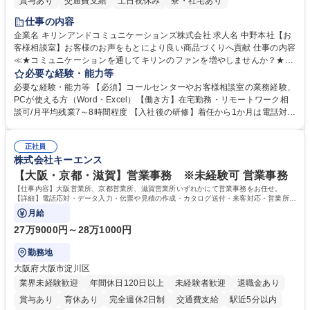
賞与あり
交通費支給
土日祝休み
寮・社宅あり
仕事の内容
企業名 キリンアンドコミュニケーションズ株式会社 求人名 中野本社【お
客様相談室】お客様のお声をもとにより良い商品づくりへ貢献 仕事の内容
≪★コミュニケーションを通してキリンのファンを増やしませんか？★≫
お客様のお声をより良い商品づくりに活かしていく上で、窓口となるお客
必要な経験・能力等
様相談室でのお仕事です。 日々お客様からいただくキリングループへのご
必要な経験・能力等 【必須】コールセンターやお客様相談室の業務経験、
意見を、企業活動に活かしています。お客様からの声に迅速かつ誠意をも
PCが使える方（Word・Excel）【働き方】在宅勤務・リモートワーク相
って対応、情報提供するとともにグループ内活動に反映しています。 【具
談可/月平均残業7～8時間程度 【入社後の研修】着任から1か月は電話対応
体的には】電話応対、メール、お手紙対応、ご指摘品調査報告書作成、有
のOJTを中心に実施し、電話対応に慣れた段階でメール・手紙のOJTを実
人チャットボット対応など。 【1日の対応件数】■電話：月間一人当たり
施する予定です。独り立ち以降もしっかりフォローする体制を整えていま
平均100件前後■メール・手紙：同上40件前後 募集職種 中野本社【お客様
正社員
すのでご安心ください。 【当社について】キリングループの広報機能を担
株式会社キーエンス
相談室】お客様のお声をもとにより良い商品づくりへ貢献
う会社として、お客様との出会いを大切にし、磨き上げたホスピタリティ
を込めてコミュニケーションをとりながら広報関連業務を行っておりま
【大阪・京都・滋賀】営業事務 ※未経験可 営業事務
す。 学歴・資格 学歴：大学院 大学 高専 短大 専修学校 高校 語学力： 資
【仕事内容】大阪営業所、京都営業所、滋賀営業所いずれかにて営業事務をお任せ。
格：
【詳細】電話応対・データ入力・伝票や見積の作成・カタログ送付・来客対応・営業所内
で発生する事務業務や業務改善をお任せ。
月給
27万9000円～28万1000円
勤務地
大阪府大阪市淀川区
業界未経験歓迎
年間休日120日以上
未経験者歓迎
退職金あり
賞与あり
育休あり
完全週休2日制
交通費支給
駅近5分以内