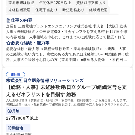
業界未経験歓迎
年間休日120日以上
資格取得支援あり
未経験者歓迎
住宅手当あり
時短勤務あり
経験者歓迎
退職金あり
在宅OK
賞与あり
完全週休2日制
交通費支給
仕事の内容
駅近5分以内
土日祝休み
服装自由
寮・社宅あり
食事補助あり
企業名 三菱電機プラントエンジニアリング株式会社 求人名 【大阪】総務
人事＜未経験歓迎＞◇三菱電機G・社会インフラを支える/年休127日 仕事
の内容 総務・人事領域を中心に、これまでのご経験に応じて幅広くお任せ
します。 ＜具体的には＞ ・総務/人事労務（給与・社保・勤怠管理など）
必要な経験・能力等
・採用・教育研修 ・福利厚生運用 など ※基本的には事務所勤務ですが、
必要な経験・能力等 ＜職種未経験歓迎・業界未経験歓迎＞ ～総務、人事
採用や教育等の業務内容により、関西圏以外への日帰り・宿泊を伴う国内
のご経験が無い方でも、意欲のある方であれば未経験OK～ ■歓迎条件：総
出張もございます。 ※担当業務を持ちつつ、お互いに助け合いながら、総
務、人事のご経験をお持ちの方（業界不問） ■求める人物像：・社内外の
務部という組織として協力しながら進める体制です。 募集職種 【大阪】
関係各部門との調整を率先して行い、業務を円滑に遂行できる協調性やコ
総務人事＜未経験歓迎＞◇三菱電機G・社会インフラを支える/年休127日
ミュニケーション能力を持っている方 ・人事総務領域に興味がありゼネラ
正社員
リスト志向をお持ちの方 学歴・資格 学歴：大学院 大学 語学力： 資格：
株式会社日立医薬情報ソリューションズ
【総務・人事】未経験歓迎/日立グループ/組織運営を支
えるゼネラリストを目指す 総務
入社直後は労務（労務管理・給与計算・安全衛生・福利厚生等）からお任せいたします。
将来は総務・採用・教育業務へ守備範囲を広げ、組織運営を支えるゼネラリストをめざせ
ます。
月給
27万7000円以上
勤務地