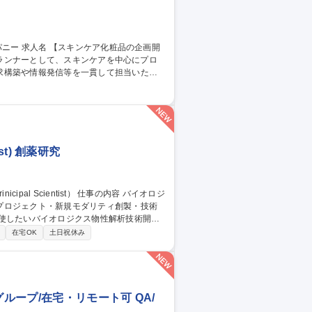
の企画開
求構築や情報発信等を一貫して担当いただ
チ(成分を含む)構築 ■容器、パッケージ開発
マニュアル作成、各媒体物の進行 ※他部署や
st) 創薬研究
プロジェクト・新規モダリティ創製・技術
在宅OK
土日祝休み
ープ/在宅・リモート可 QA/