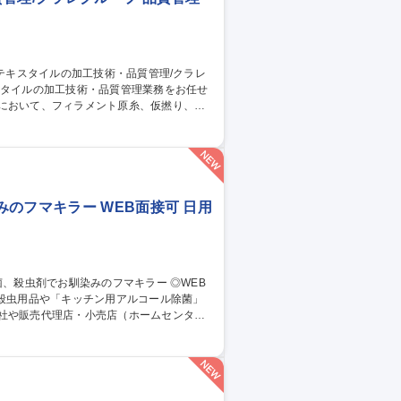
従事。 ■出張：主に国内 3回前後/月。海
トムス等。スポーツ系の生地の生産がメイ
管理/クラレグループ
のフマキラー WEB面接可 日用
社や販売代理店・小売店（ホームセンタ
スプレイや販促物の企画）等。 ■人の命や
も殺虫剤事業を展開しております。将来的に