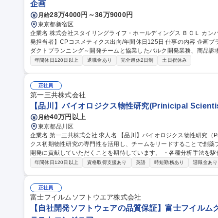
企画
28万4000円～36万9000円
月給
東京都新宿区
企業名 株式会社スタイリングライフ・ホールディングス ＢＣＬ カンパニー 求人名 【スキンケア化粧品
発担当者】CPコスメティクス出向/年間休日125日 仕事の内容 企画プランナーとして、スキンケアを中心にプロ
ダクトプランニング～開発チームと協業したバルク開発業務、商品訴
きます。 【立案】■販売データ分析、課題抽出等企画背景構築 ■リリース計画案(短期・中長期)、新商品の提案
年間休日120日以上
退職金あり
完全週休2日制
土日祝休み
【商品開発全般】■コンセプト構築 ■バルク開発全般 ■理論・アプロー
■品質設計 ■ソフト情報づくり ■製品エビデンス企画 ■社内向け商品
OEMメーカーなどと連携しながら業務を進めて頂きます。 募集職種 【スキンケア化粧品の企画開発担当者】CP
正社員
コスメティクス出向/年間休日125日
第一三共株式会社
【品川】バイオロジクス物性研究(Prinicipal Scienti
40万円以上
月給
東京都品川区
企業名 第一三共株式会社 求人名 【品川】バイオロジクス物性研究（Prinicipal Scientist） 仕事の内容 バイオロジ
クス初期物性研究の専門性を活用し、チームをリードすることで創薬
開発に貢献していただくことを期待しています。 ・各種分析手法を駆使したいバイオロジクス物性解析技術開発
・バイオロジクス物性研究による社内テーマ推進 募集職種 【品川】バイオロジクス物性研究（Prinicipal Scientis
年間休日120日以上
資格取得支援あり
英語
時短勤務あり
退職金あり
t）
正社員
富士フイルムソフトウエア株式会社
【自社開発ソフトウェアの品質保証】富士フイルムグル