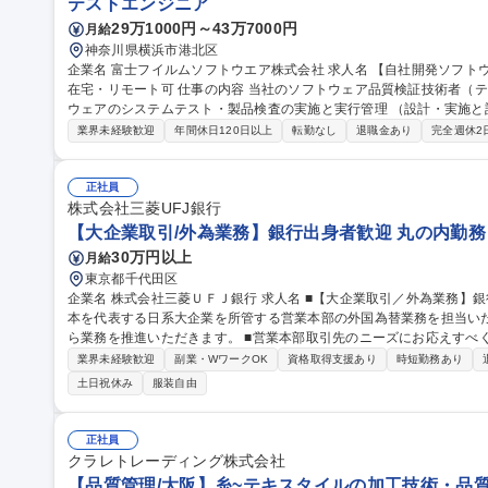
テストエンジニア
29万1000円～43万7000円
月給
神奈川県横浜市港北区
企業名 富士フイルムソフトウエア株式会社 求人名 【自社開発ソフトウェアの品質保証】富士フイルムグループ/
在宅・リモート可 仕事の内容 当社のソフトウェア品質検証技術者（テストエンジニア）として、当社開発ソフト
ウェアのシステムテスト・製品検査の実施と実行管理 （設計・実施と
す。 【業務詳細】品質・効率（ex. テスト自動化）の向上や、今後のCloud/AI/IoT/DevOps時代のテスト・品質保
業界未経験歓迎
年間休日120日以上
転勤なし
退職金あり
完全週休2
証に向けて、最新の技術を取り入れることに積極的にチャレンジする人を期待します。 
体の品質保証を担っているのに対し、弊社ではソフトウェア部分の品質保証
【自社開発ソフトウェアの品質保証】富士フイルムグループ/在宅・リ
正社員
株式会社三菱UFJ銀行
【大企業取引/外為業務】銀行出身者歓迎 丸の内勤務
30万円以上
月給
東京都千代田区
企業名 株式会社三菱ＵＦＪ銀行 求人名 ■【大企業取引／外為業務】銀行出身者歓迎◎丸の内勤務 仕事の内容 ■日
本を代表する日系大企業を所管する営業本部の外国為替業務を担当い
ら業務を推進いただきます。 ■営業本部取引先のニーズにお応えすべく、マルチタスクをスピーディかつ正確に進
め、安定的かつ高品質な事務提供がミッションです。 ■メール、電話
業界未経験歓迎
副業・WワークOK
資格取得支援あり
時短勤務あり
なります。 募集職種 ■【大企業取引／外為業務】銀行出身者歓迎◎
土日祝休み
服装自由
正社員
クラレトレーディング株式会社
【品質管理/大阪】糸~テキスタイルの加工技術・品質