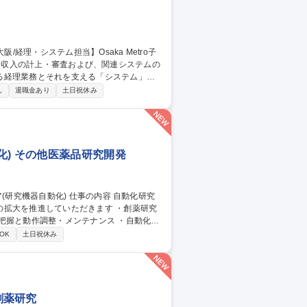
る経理業務とそれを支える「システム」の
し
退職金あり
土日祝休み
■他社線との連絡運輸精算業務【システム運
問い合わせ対応）■システムベンダーとの調
Rコード等の最新技術対応■システム関連の
a Metro子会社/地下鉄の売上管理
) その他医薬品研究開発
推進していただきます ・創薬研究
把握と動作調整・メンテナンス ・自動化関
実験の自動化とデータ収集のリアルタイム化
OK
土日祝休み
研究機器自動化)
 創薬研究