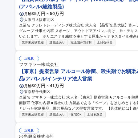
(アパレル/繊維製品)
35万円～50万円
月給
大阪府大阪市北区
企業名 クラレトレーディング株式会社 求人名 【品質管理/大阪】糸～テキスタイルの加工技術・品質管理/クラレ
グループ 仕事の内容 スポーツ、アウトドアアパレル向け、糸・テキスタイルの加工技術・品質管理業務をお任せ
いたします。 ポリエステル繊維を主とする原糸からテキスタイル生産において、フィラメント原糸、仮撚り、紡
績、織、編、染などの協力外注工場と連携し、加工技術対応や品質管理に
業界未経験歓迎
退職金あり
完全週休2日制
土日祝休み
外も可能性はあり。 ■アイテム：Tシャツ、インナーやアウター、ボ
ン。 募集職種 【品質管理/大阪】糸～テキスタイルの加工技術・品質
正社員
フマキラー株式会社
【東京】提案営業 アルコール除菌、殺虫剤でお馴染み
品/アパレル/インテリア法人営業
30万円～41万円
月給
東京都千代田区
企業名 フマキラー株式会社 求人名 【東京】提案営業★アルコール除菌、殺虫剤でお馴染みのフマキラー ◎WEB
面接可 仕事の内容 ■当社の主力製品である「ベープ」をはじめとする殺虫用品や「キッチン用アルコール除菌」
といった家庭用品、園芸用品などの提案営業です。 【具体的には】商
ー、スーパー ドラッグストア等 ）への本部商談と店頭での販売促進を中心に担っていただきます。市場や販売動
業界未経験歓迎
退職金あり
在宅OK
土日祝休み
向の調査 ・製品や売場レイアウトの提案、 その提案資料の作成（ディ
暮らしを守ることに直結するやりがいのある営業です ■弊社は海外で
は海外営業としてのキャリア構築も可能です。 募集職種 【東京】提案営業★アルコール除菌、殺虫剤でお馴染み
正社員
のフマキラー ◎WEB面接可
出光興産株式会社