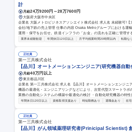
計
24万9200円～28万7600円
月給
大阪府大阪市中央区
企業名 大阪メトロビジネスアソシエイト株式会社 求人名 未経験可!【大阪/経理・システム担当】Osaka Metro子
会社/地下鉄の売上管理 仕事の内容 Osaka Metroグループにおける運輸収入の計上・審査および、関連システムの
運用・保守をお任せ。鉄道インフラの「お金」の流れを正確に管理す
安定稼働を担うポジションです 【経理(50%)：駅売上の審査・管理】■駅における売上データと現金の照合・管理
業界未経験歓迎
年間休日120日以上
月平均残業時間20時間以内
転勤な
■日次・月次決算業務および仕訳入力■定期券発売所における売上処理
用保守(50%)】■経理システムのユーザーサポート（社内や駅からの
整・橋渡し業務■システム改修時の要件定義サポート（タッチ決済・Q
正社員
第一三共株式会社
契約業務管理 募集職種 未経験可!【大阪/経理・システム担当】Osak
【品川】オートメーションエンジニア(研究機器自動化
40万円以上
月給
東京都品川区
企業名 第一三共株式会社 求人名 【品川】オートメーションエンジニア(研究機器自動化) 仕事の内容 自動化研究
機器の最適化・エンジニアリングなどにより、次世代型スマートラボの拡大を
業務の自動化システムの構築や最適化の検討 ・自動化研究機器の特性
連技術の調査および導入の検討 創薬研究領域のデジタル変革として
年間休日120日以上
資格取得支援あり
時短勤務あり
退職金あり
在宅
を進めております 募集職種 【品川】オートメーションエンジニア(
正社員
第一三共株式会社
【品川】がん領域薬理研究者(Prinicipal Scientist)