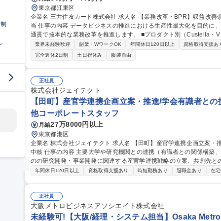
東京都江東区
企業名 三井住友カード株式会社 求人名 【業務改革・BPR】収益改善余地の発掘から効果創出までを一気通貫で担
日制
当 仕事の内容 データビジネスの推進における生産性最大化を目的に、収益改善余地の発掘から効果創出まで一気
通貫で抜本的な業務改革を推進します。 ■プロダクト別（Custella・Vクーポン等）の現行業務の整理・可視化 ■
し
業務の理想像整理、現状との差分分析、改善施策の検討 ■理想像実現
業界未経験歓迎
副業・WワークOK
年間休日120日以上
資格取得支援あ
務改革の推進 ■Salesforce等を活用した業務プロセス最適化・要件
完全週休2日制
土日祝休み
服装自由
プロジェクトの進捗管理 募集職種 【業務改革・BPR】
正社員
株式会社ジェイテクト
【田町】産官学連携企画立案・推進/学会有識者との技
他コーポレートスタッフ
27万8000円以上
月給
東京都港区
企業名 株式会社ジェイテクト 求人名 【田町】産官学連携企画立案・推進/学会有識者との技術渉外対応/トヨタG
中核 仕事の内容 主要大学や研究機関との連携（有識者との関係構築、シーズ探索、情報収集など）を通じ、弊社
のの研究開発・事業開発に関連する産官学連携戦略の立案、共創先と
せします。 社外との幅広い交流を通じてニーズとシーズのマッチングを図り社会課題の解決や未来の社会に対す
年間休日120日以上
資格取得支援あり
時短勤務あり
退職金あり
在宅
る技術開発等、常に最先端の技術に関わることが出来ます。 ◆社外連
の関係構築・人脈形成 ◆関連省庁・団体との技術渉外、情報収集 募集職種 【田町】産官学連携企画立案・推進/
学会有識者との技術渉外対応/トヨタG中核
正社員
大阪メトロビジネスアソシエイト株式会社
未経験可!【大阪/経理・システム担当】Osaka Met