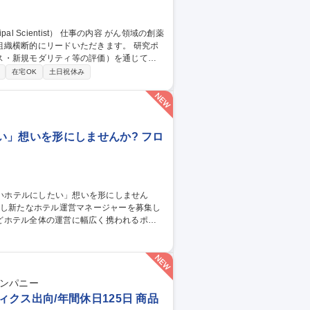
断的にリードいただきます。 研究ポ
ス・新規モダリティ等の評価）を通じて、
T (Breakthrough-generating
在宅OK
土日祝休み
ック抗体、IO領域のブレークスルーアセットな
域薬理研究
い」想いを形にしませんか? フロ
どホテル全体の運営に幅広く携われるポジ
売戦略 ■宿泊プランの企画 ■お客様満足度向
■フロント業務のフォロー ■安全/衛生管理 ■
スタッフ】
カンパニー
クス出向/年間休日125日 商品