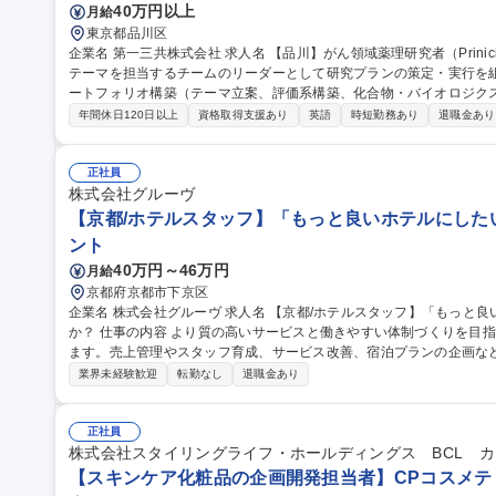
40万円以上
月給
東京都品川区
企業名 第一三共株式会社 求人名 【品川】がん領域薬理研究者（Prinicipal Scientist） 仕事の内容 がん領域の創薬
テーマを担当するチームのリーダーとして研究プランの策定・実行を組織横
ートフォリオ構築（テーマ立案、評価系構築、化合物・バイオロジク
研究開発パイプラインの創出に貢献していただきます。 DXd ADCsに続く次世代BG
年間休日120日以上
資格取得支援あり
英語
時短勤務あり
退職金あり
technology) 創出に向け、次世代ADC、TPD、マルチスぺシフィ
ど、がん領域における多様な創薬アセットの薬理研究の加速を目指します。 募集職種 【品川】がん領
者（Prinicipal Scientist）
正社員
株式会社グルーヴ
【京都/ホテルスタッフ】「もっと良いホテルにした
ント
40万円～46万円
月給
京都府京都市下京区
企業名 株式会社グルーヴ 求人名 【京都/ホテルスタッフ】「もっと良いホテルにしたい」想いを形にしません
か？ 仕事の内容 より質の高いサービスと働きやすい体制づくりを目指し新たなホテル運営マネージャーを募集し
ます。売上管理やスタッフ育成、サービス改善、宿泊プランの企画な
ションです。 ＞＞仕事内容＜＜ ホテル運営全般をお任せします！ ■ホテル全体の運営管理 ■アルバイトスタッフ
業界未経験歓迎
転勤なし
退職金あり
の育成・マネジメント ■売上/稼働率の管理 ■予約サイト（OTA）の販
上に向けた改善 ■施設/設備の維持管理 ■地域との連携やイベント企画 
本社との連携 ■備品等の在庫管理/発注業務 ■電話/メール対応 ■清掃業務など 募集職種 【京都/ホテル
正社員
「もっと良いホテルにしたい」想いを形にしませんか？
株式会社スタイリングライフ・ホールディングス BCL 
【スキンケア化粧品の企画開発担当者】CPコスメティ