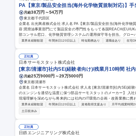
PA【東京/製品安全担当(海外化学物質規制対応)】手
38万円～54万円
月給
東京都千代田区
企業名 出光興産株式会社 求人名 PA【東京/製品安全担当(海外化学物質規制対応)】手当充実/フレックス 仕事の内
容 潤滑油事業部門にて製品安全の専門性をもって各国REACH(EU/U
部コンサル窓口、化学物質管理システムの運用保守等を担当。グロー
【業務詳細】■各国REACH(EU, UK, トルコ, 中国, 韓国, 台湾)
業界未経験歓迎
年間休日120日以上
時短勤務あり
退職金あり
在宅O
および法適合状況の確認■外部コンサルタントとの連絡窓口業務■化学
リア】部門内に研究・製造・販売・サプライチェーンを擁し、将来的
部門のマネジャーなど柔軟なキャリア形成が可能です。 募集職種 PA【東京/製品安全担当(海外化学物質規制対
正社員
応)】手当充実/フレックス
日本サーモスタット株式会社
[東京/清瀬市]社内SE(経験者向け)/残業月10時間 
25万9000円～29万5000円
月給
東京都清瀬市
企業名 日本サーモスタット株式会社 求人名 [東京/清瀬市]社内SE(経験者向け)/残業月10時間 仕事の内容 【自動車
のエンジンを適切な温度に保つ部品サーモスタットのメーカー】 入社
現場理解を深めながら将来的には社内のIT環境の企画・改善業務に携わって頂きます。 ■I
PC・IT機器のセットアップ/管理(キッティング)、社内問い合わせ対
業界未経験歓迎
年間休日120日以上
資格取得支援あり
月平均残業時間2
(業務ツール等) 、業務運用サポート 、社内IT講習の実施等■IT環境
土日祝休み
築・運用 (基幹システム・仮想環境等)、業務効率化ツールの作成・改修及びプロ
等)、ITインフラの構築・運用、DX推進活
正社員
日鉄エンジニアリング株式会社