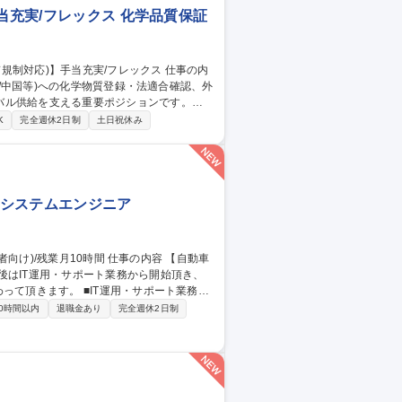
当充実/フレックス 化学品質保証
K/中国等)への化学物質登録・法適合確認、外
バル供給を支える重要ポジションです。
への化学物質登録等の対■各国輸入実績数量の集計
K
完全週休2日制
土日祝休み
物質管理システムの維持管理 【魅力・キャ
には専門職の極みだけでなく海外拠点や他
社内システムエンジニア
後はIT運用・サポート業務から開始頂き、
T運用・サポート業務：
応(ヘルプデスク)、ソフトウェア導入・運用
0時間以内
退職金あり
完全週休2日制
の企画・改善：社内システム・サーバーの構
グラム対応(AS400/VBScript/RPA
動等。 募集職種 [東京/清瀬市]社内SE(経験者向け)/残業月10時間