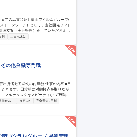
計画立案・実行管理）をしていただきま
日制
土日祝休み
※富士フイルムが製品全
の責任を担っています。 募集職種
モート可
 その他金融専門職
ただきます。日常的に対顧接点を取りなが
等による顧客応対・事務効率化交渉も業務と
退職金あり
在宅OK
完全週休2日制
丸の内勤務
管理/クラレグループ 品質管理