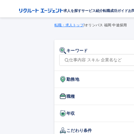
求人を探す
サービス紹介
転職成功ガイド
お
転職・求人トップ
/
オリンパス 福岡 中途採用
キーワード
勤務地
職種
年収
こだわり条件