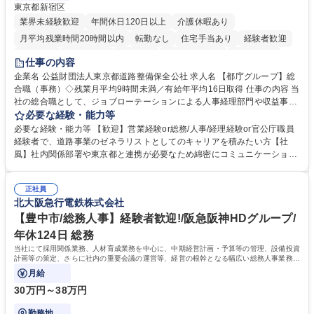
東京都新宿区
業界未経験歓迎
年間休日120日以上
介護休暇あり
月平均残業時間20時間以内
転勤なし
住宅手当あり
経験者歓迎
研修あり
退職金あり
賞与あり
完全週休2日制
交通費支給
仕事の内容
駅近5分以内
資格取得手当あり
食事補助あり
企業名 公益財団法人東京都道路整備保全公社 求人名 【都庁グループ】総
合職（事務）◇残業月平均9時間未満／有給年平均16日取得 仕事の内容 当
社の総合職として、ジョブローテーションによる人事経理部門や収益事業
等のフロント部門の部署等幅広い部署での業務をお任せいたします。研修
必要な経験・能力等
制度やキャリア支援が充実しております！ ※下記業務詳細 【業務詳細】■
必要な経験・能力等 【歓迎】営業経験or総務/人事/経理経験or官公庁職員
管理部門：広報、人事、経理など当公社の運営に係る管理業務 ■収益部
経験者で、道路事業のゼネラリストとしてのキャリアを積みたい方【社
門：駐車場の新規開拓、管理運営、新宿駅西口広場の「イベントコーナ
風】社内関係部署や東京都と連携が必要なため綿密にコミュニケーション
ー」などの管理運営 ■道路部門：整備の急がれる骨格幹線道路や木造住宅
を図っています。 【業務の魅力】■幅広く携われる：総合職（事務）で
密集地域の特定整備路線の用地取得、道路に関する普及啓発事業、都内の
は、駐車場の管理運営や道路用地の取得、公益財団法人の中枢を担う管理
道路施設や道路工事現場の見学ツアー事業 ※入社後は上記いずれかの部門
正社員
部門など多岐に渡る業務を経験できます。 ■様々なプロジェクト：駐車場
北大阪急行電鉄株式会社
へ配属。※業務内容変更の範囲：会社の定める業務 募集職種 【都庁グル
事業の他、新宿駅西口広場内に設置された照明を兼ねた広告「ブライトサ
ープ】総合職（事務）◇残業月平均9時間未満／有給年平均16日取得
イン」の管理運営を行うなど、事業収益を生み出す活動を積極的に行って
【豊中市/総務人事】経験者歓迎!/阪急阪神HDグループ/
います。 学歴・資格 学歴：大学院 大学 高専 短大 専修学校 高校 語学力：
年休124日 総務
資格：
当社にて採用関係業務、人材育成業務を中心に、中期経営計画・予算等の管理、設備投資
計画等の策定、さらに社内の重要会議の運営等、経営の根幹となる幅広い総務人事業務全
般を担当していただきます。
月給
30万円～38万円
勤務地