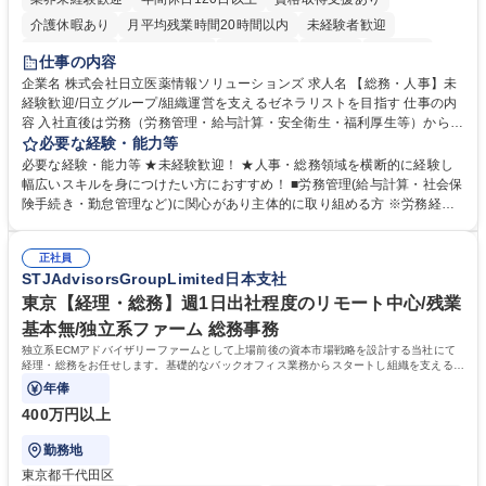
介護休暇あり
月平均残業時間20時間以内
未経験者歓迎
住宅手当あり
時短勤務あり
退職金あり
在宅OK
賞与あり
仕事の内容
育休あり
完全週休2日制
交通費支給
土日祝休み
寮・社宅あり
企業名 株式会社日立医薬情報ソリューションズ 求人名 【総務・人事】未
経験歓迎/日立グループ/組織運営を支えるゼネラリストを目指す 仕事の内
容 入社直後は労務（労務管理・給与計算・安全衛生・福利厚生等）からお
任せいたします。将来は総務・採用・教育業務へ守備範囲を広げ、組織運
必要な経験・能力等
営を支えるゼネラリストをめざせます。 ・初期業務：労働時間管理、給与
必要な経験・能力等 ★未経験歓迎！ ★人事・総務領域を横断的に経験し
計算、社会保険対応、福利厚生管理、安全衛生、健康経営推進等をお任せ
幅広いスキルを身につけたい方におすすめ！ ■労務管理(給与計算・社会保
します。ご経験に応じて、休職者管理など、幅広く経験を積んでいただき
険手続き・勤怠管理など)に関心があり主体的に取り組める方 ※労務経験
ます。 ・将来的な広がり：総務・採用・教育・税務対応・経営企画等。
者は早期にご活躍いただけます。 ■チームで仕事を推進できる方■将来は
★メンバーがマンツーマンで丁寧に教えるため、ご経験が浅くても安心！
マネジメント職として活躍したい 【尚可】■人事、労務、採用、教育業務
幅広く経験を積みたい意欲がある方に最適な環境です。 募集職種 【総
正社員
のご経験 ■労務管理（給与計算・社会保険手続き・勤怠管理など）の経験
STJAdvisorsGroupLimited日本支社
務・人事】未経験歓迎/日立グループ/組織運営を支えるゼネラリストを目
■衛生管理者の資格をお持ちの方 学歴・資格 学歴：大学院 大学 高専 短大
指す
専修学校 高校 語学力： 資格：
東京【経理・総務】週1日出社程度のリモート中心/残業
基本無/独立系ファーム 総務事務
独立系ECMアドバイザリーファームとして上場前後の資本市場戦略を設計する当社にて
経理・総務をお任せします。基礎的なバックオフィス業務からスタートし組織を支える専
任担当として広く活躍できる環境です。
年俸
400万円以上
勤務地
東京都千代田区