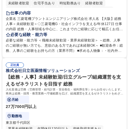
未経験者歓迎
住宅手当あり
時短勤務あり
経験者歓迎
退職金あり
在宅OK
賞与あり
完全週休2日制
交通費支給
仕事の内容
駅近5分以内
土日祝休み
服装自由
寮・社宅あり
食事補助あり
企業名 三菱電機プラントエンジニアリング株式会社 求人名 【大阪】総務
人事＜未経験歓迎＞◇三菱電機G・社会インフラを支える/年休127日 仕事
の内容 総務・人事領域を中心に、これまでのご経験に応じて幅広くお任せ
します。 ＜具体的には＞ ・総務/人事労務（給与・社保・勤怠管理など）
必要な経験・能力等
・採用・教育研修 ・福利厚生運用 など ※基本的には事務所勤務ですが、
必要な経験・能力等 ＜職種未経験歓迎・業界未経験歓迎＞ ～総務、人事
採用や教育等の業務内容により、関西圏以外への日帰り・宿泊を伴う国内
のご経験が無い方でも、意欲のある方であれば未経験OK～ ■歓迎条件：総
出張もございます。 ※担当業務を持ちつつ、お互いに助け合いながら、総
務、人事のご経験をお持ちの方（業界不問） ■求める人物像：・社内外の
務部という組織として協力しながら進める体制です。 募集職種 【大阪】
関係各部門との調整を率先して行い、業務を円滑に遂行できる協調性やコ
総務人事＜未経験歓迎＞◇三菱電機G・社会インフラを支える/年休127日
ミュニケーション能力を持っている方 ・人事総務領域に興味がありゼネラ
正社員
リスト志向をお持ちの方 学歴・資格 学歴：大学院 大学 語学力： 資格：
株式会社日立医薬情報ソリューションズ
【総務・人事】未経験歓迎/日立グループ/組織運営を支
えるゼネラリストを目指す 総務
入社直後は労務（労務管理・給与計算・安全衛生・福利厚生等）からお任せいたします。
将来は総務・採用・教育業務へ守備範囲を広げ、組織運営を支えるゼネラリストをめざせ
ます。
月給
27万7000円以上
勤務地
東京都千代田区
業界未経験歓迎
年間休日120日以上
資格取得支援あり