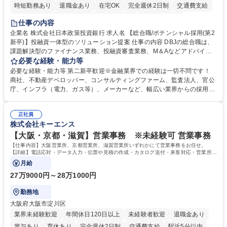
時短勤務あり
退職金あり
在宅OK
完全週休2日制
交通費支給
駅近5分以内
土日祝休み
第二新卒歓迎
寮・社宅あり
仕事の内容
食事補助あり
託児所あり
企業名 株式会社日本政策投資銀行 求人名 【総合職/ポテンシャル採用(第2
新卒)】投融資一体型のソリューション提案 仕事の内容 DBJの総合職は、
課題解決型のファイナンス業務、投融資審査業務、M＆Aなどアドバイザ
リー業務、地域戦略企画業務など、多様な業務に精通し、複数の専門性を
必要な経験・能力等
掛け合わせて広く社会に貢献していく職種です。 入社後は、横断的なロー
必要な経験・能力等 第二新卒歓迎※金融業界での経験は一切不問です！
テーションを経て適性や専門性に応じたキャリアを形成していただきま
商社、不動産デベロッパー、コンサルティングファーム、監査法人、官公
す。総合職として入社いただき、下記いずれかの部門でご活躍いただきま
庁、インフラ（電力、ガス等）、メーカーなど、幅広い業界からの採用実
す。※未経験の方に関しては、入行後3ヶ月間の金融の実務を学んでいた
績があります。 ＜求める人物像＞DBJでは、強い社会的使命感をもち、今
だく研修を準備しております。 ・法人RM業務・金融機能業務・コーポレ
後の日本のあり方を俯瞰する総合性と、金融分野のフロンティアを切り拓
ート・ナレッジ業務 ※それぞれの業務内容に関しては、別途その他労働条
正社員
く高い志を併せもった人材を求めています。ポテンシャル採用（第2新
株式会社キーエンス
件備考欄に記載 募集職種 【総合職/ポテンシャル採用(第2新卒)】投融資一
卒）では、金融業界での経験や知識を問いません。新たな時代を見据え
体型のソリューション提案
て、複雑化する社会課題の解決に向けて先鞭をつける役割を担いたい、と
【大阪・京都・滋賀】営業事務 ※未経験可 営業事務
いう気概をお持ちの方を心待ちにしています。 学歴・資格 学歴：大学院
【仕事内容】大阪営業所、京都営業所、滋賀営業所いずれかにて営業事務をお任せ。
大学 語学力： 資格：
【詳細】電話応対・データ入力・伝票や見積の作成・カタログ送付・来客対応・営業所内
で発生する事務業務や業務改善をお任せ。
月給
27万9000円～28万1000円
勤務地
大阪府大阪市淀川区
業界未経験歓迎
年間休日120日以上
未経験者歓迎
退職金あり
賞与あり
育休あり
完全週休2日制
交通費支給
駅近5分以内