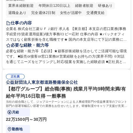
業界未経験歓迎
年間休日120日以上
経験者歓迎
研修あり
退職金あり
完全週休2日制
女性が活躍中
交通費支給
土日祝休み
仕事の内容
企業名 株式会社三菱ＵＦＪ銀行 求人名 【東京都】本支店の窓口業務(事務
手続受付/資産運用提案)/後方事務/ロビー応対 仕事の内容 ★バックオフィ
スではなく顧客折衝を含む職種です★ 国内の本支店等にて下記の業務に従
事していただきます。 ■窓口/後方/ロビーにて事務手続等の受付・オペレ
必要な経験・能力等
ーション、お客様対応 ■窓口にて、ご来店された個人のお客様に対して金
必要な経験・能力等 【必須】★顧客折衝経験を活かしてご活躍可能な環境
融商品のご提案 ■効率的な事務運用の検討・構築等 ≪業務紹介：ご応募前
です。 ■販売or接客or窓口業務or営業経験をお持ちの方(業界不問) ※対話
に必ずご覧ください≫ ※記事 https://www.mysite.bk.mufg.jp/career/circle/
を通じてニーズをヒアリングし対応/提案を実施した経験必須 ■正社員とし
article17/ ※動画 https://youtu.be/H-S7HaJqqbg 募集職種 【東京都】本支
ての就業経験1年以上 【歓迎】■金融業界での就業経験■銀行での預金為替
店の窓口業務(事務手続受付/資産運用提案)/後方事務/ロビー応対
事務経験 ■金融商品の提案・販売経験 ≪魅力≫研修やOJT環境が整ってい
正社員
るので安心して入行いただけます。 幅広いキャリアの選択肢があり、公募
公益財団法人東京都道路整備保全公社
や社内副業等を活用し、 一人ひとりが挑戦できるカルチャーが浸透してい
ます。 学歴・資格 学歴：大学院 大学 高専 短大 専修学校 高校 語学力：
【都庁グループ】総合職(事務) 残業月平均9時間未満/有
資格：
給年平均16日取得 一般事務
当社の総合職として、ジョブローテーションによる人事経理部門や収益事業等のフロント
部門の部署等幅広い部署での業務をお任せいたします。研修制度やキャリア支援が充実し
ております！ ※下記業務詳細
月給
22万1500円～30万円
勤務地