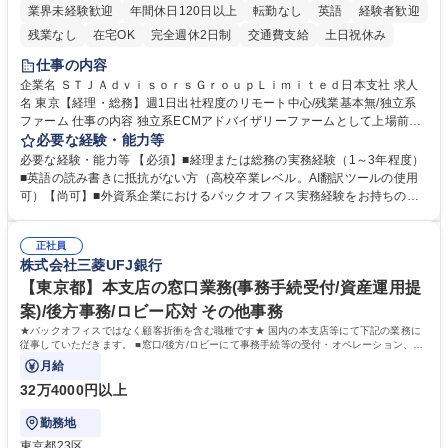
業界未経験歓迎
年間休日120日以上
転勤なし
英語
経験者歓迎
残業なし
在宅OK
完全週休2日制
交通費支給
土日祝休み
仕事の内容
企業名 ＳＴＪＡｄｖｉｓｏｒｓＧｒｏｕｐＬｉｍｉｔｅｄ日本支社 求人
名 東京【経理・総務】週1日出社程度のリモート中心/残業基本無/独立系
ファーム 仕事の内容 独立系ECMアドバイザリーファームとして上場前後
の資本市場戦略を設計する当社にて経理・総務をお任せします。基礎的な
必要な経験・能力等
バックオフィス業務からスタートし組織を支える専任担当として広く活躍
必要な経験・能力等 【必須】■経理または総務の実務経験（1～3年程度）
できる環境です。 ■日常経理、月次および年次決算サポート業務 ■本国
■英語の読み書きに抵抗がない方（高校卒業レベル。AI翻訳ツールの使用
（グローバル）との英文メール対応（AI翻訳ツール等を使用しての対応で
可）【尚可】■外資系企業におけるバックオフィス実務経験をお持ちの方
問題ございません） ■オフィス環境整備、郵便物の発送・受取等の総務業
【必須・尚可要件】簿記などの特別な資格や、TOEIC等のスコアは求めて
務全般 ■その他バックオフィス関連サポート ※ご経験に合わせて無理なく
おりません。日々の事務処理を丁寧かつ正確に行える方を歓迎します。
業務をお任せします。残業も基本的には発生せず、ご自身のペースで業務
正社員
【働き方について】現在は週4日程度の在宅勤務を実施しており、ワーク
株式会社三菱UFJ銀行
を進めやすく定着率の高い環境です。 募集職種 東京【経理・総務】週1日
ライフバランスを重視する方に最適な環境です（フルリモートも面接で相
出社程度のリモート中心/残業基本無/独立系ファーム
談可）。【求める人物像】幅広いバックオフィス業務に柔軟に対応でき、
【東京都】本支店の窓口業務(事務手続受付/資産運用提
社内外と円滑にコミュニケーションを取りながら業務を推進できる方 学
案)/後方事務/ロビー応対 その他事務
歴・資格 学歴：大学院 大学 高専 短大 専修学校 高校 語学力： 資格：
★バックオフィスではなく顧客折衝を含む職種です★ 国内の本支店等にて下記の業務に
従事していただきます。 ■窓口/後方/ロビーにて事務手続等の受付・オペレーション、お
客様対応
月給
32万4000円以上
勤務地
東京都23区