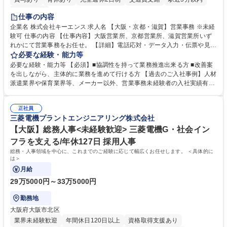
土日祝休み
仕事の内容
企業名 株式会社キーエンス 求人名 【大阪・京都・滋賀】営業事務 ※未経
験可 仕事の内容 【仕事内容】大阪営業所、京都営業所、滋賀営業所いず
れかにて営業事務をお任せ。 【詳細】電話応対・データ入力・伝票や見積
の作成・カタログ送付・来客対応・営業所内で発生する事務業務や業務改
必要な経験・能力等
善をお任せ。 【教育制度】ご入社後、育成担当とペアになりながらOJTに
必要な経験・能力等 【必須】■協調性を持って業務推進出来る方 ■改善案
て業務を覚えていただくことが可能です。業務システムがきちんと構築さ
を出しながら、主体的に業務を進めて行ける方 【過去のご入社事例】人材
れているため、スムーズに仕事に慣れることができる環境です。また、
派遣業界や保育業界等、メーカー以外、営業事務未経験者の入社実績有
「チームで成果を出す文化」があり、良いやり方を積極的に共有しながら
【当社の事務職について】単なる事務ではなく主体性を発揮したサポート
常に改善を目指す風土のため、安心して業務に取り組んでいただけます。
により、キーエンスの付加価値向上に貢献します。ベースの定型業務に加
募集職種 【大阪・京都・滋賀】営業事務 ※未経験可
正社員
えて、お客様や社員の状況に合わせ、能動的なサポート、改善の動きも期
三菱電機プラントエンジニアリング株式会社
待され。組織を支えるスペシャリストとして、チームに貢献し、結果的に
社員から頼られる存在になることができます。平均19:30の退勤以降の業
【大阪】総務人事<未経験歓迎> 三菱電機G・社会イン
務の持ち帰りも禁止されており、メリハリのある働き方となります。 学
フラを支える/年休127日 採用人事
歴・資格 学歴：大学院 大学 高専 短大 語学力： 資格：
総務・人事領域を中心に、これまでのご経験に応じて幅広くお任せします。 ＜具体的に
は＞
月給
29万5000円～33万5000円
勤務地
大阪府大阪市北区
業界未経験歓迎
年間休日120日以上
資格取得支援あり