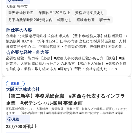
大阪府豊中市
業界未経験歓迎
年間休日120日以上
資格取得支援あり
月平均残業時間20時間以内
転勤なし
経験者歓迎
駅ナカ
退職金あり
完全週休2日制
交通費支給
駅近5分以内
仕事の内容
土日祝休み
服装自由
昼食補助あり
食事補助あり
企業名 北大阪急行電鉄株式会社 求人名 【豊中市/総務人事】経験者歓迎！/
阪急阪神HDグループ/年休124日 仕事の内容 当社にて採用関係業務、人材
育成業務を中心に、中期経営計画・予算等の管理、設備投資計画等の策
定、さらに社内の重要会議の運営等、経営の根幹となる幅広い総務人事業
必要な経験・能力等
務全般を担当していただきます。 【主な業務内容】 ■採用関係業務および
必要な経験・能力等 【必須】■総務人事の実務経験がある方 【歓迎】■採
人材育成(社員研修)業務の推進 ■中期経営計画および予算等の管理 ■設備
用業務、人材育成に携わったことのある方 【求める人物像】 ■探求心を持
投資計画等の策定 ■社内の重要会議の運営 ■その他総務人事業務全般 【入
ち前向きに業務に取り組める方 ■臆せずに部門・会社を超えたコミュニケ
社後】入社後は採用や育成をメインに担当し将来的には経営根幹に関わる
ーションの取れる方 ■自分で考えて行動のできる方 ■第二の創業期を迎え
総務人事業務全般へ幅広く従事していただきます。 募集職種 【豊中市/総
る当社で組織の次代を担うネクスト人材として長期的に成長したい方 ■周
務人事】経験者歓迎！/阪急阪神HDグループ/年休124日
正社員
囲のメンバーと協調しつつ主体性を持って能動的に業務を推進できる方 学
大阪ガス株式会社
歴・資格 学歴：大学院 大学 高専 短大 専修学校 高校 語学力： 資格：
【第二新卒】事務系総合職 #関西を代表するインフラ
企業 #ポテンシャル採用 事業企画
事務系総合職として、人事総務、資源海外、事業企画、営業などの業務に従事していただ
きます。 【業務内容の一例】■所属事業部の勤労業務 ■海外に関係する各種業務 ■営業部
門の企画スタッフ、ルート営業
月給
22万7000円以上