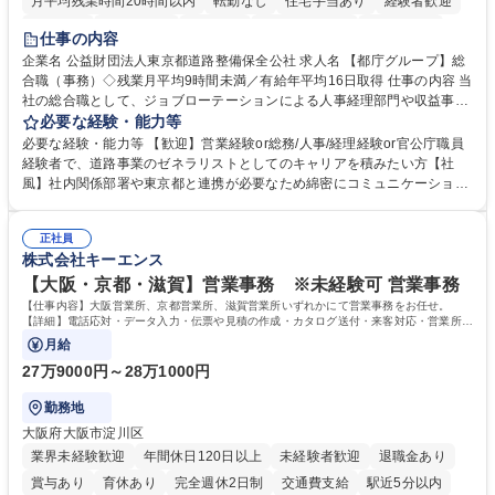
月平均残業時間20時間以内
転勤なし
住宅手当あり
経験者歓迎
研修あり
退職金あり
賞与あり
完全週休2日制
交通費支給
仕事の内容
駅近5分以内
資格取得手当あり
食事補助あり
企業名 公益財団法人東京都道路整備保全公社 求人名 【都庁グループ】総
合職（事務）◇残業月平均9時間未満／有給年平均16日取得 仕事の内容 当
社の総合職として、ジョブローテーションによる人事経理部門や収益事業
等のフロント部門の部署等幅広い部署での業務をお任せいたします。研修
必要な経験・能力等
制度やキャリア支援が充実しております！ ※下記業務詳細 【業務詳細】■
必要な経験・能力等 【歓迎】営業経験or総務/人事/経理経験or官公庁職員
管理部門：広報、人事、経理など当公社の運営に係る管理業務 ■収益部
経験者で、道路事業のゼネラリストとしてのキャリアを積みたい方【社
門：駐車場の新規開拓、管理運営、新宿駅西口広場の「イベントコーナ
風】社内関係部署や東京都と連携が必要なため綿密にコミュニケーション
ー」などの管理運営 ■道路部門：整備の急がれる骨格幹線道路や木造住宅
を図っています。 【業務の魅力】■幅広く携われる：総合職（事務）で
密集地域の特定整備路線の用地取得、道路に関する普及啓発事業、都内の
は、駐車場の管理運営や道路用地の取得、公益財団法人の中枢を担う管理
道路施設や道路工事現場の見学ツアー事業 ※入社後は上記いずれかの部門
正社員
部門など多岐に渡る業務を経験できます。 ■様々なプロジェクト：駐車場
株式会社キーエンス
へ配属。※業務内容変更の範囲：会社の定める業務 募集職種 【都庁グル
事業の他、新宿駅西口広場内に設置された照明を兼ねた広告「ブライトサ
ープ】総合職（事務）◇残業月平均9時間未満／有給年平均16日取得
イン」の管理運営を行うなど、事業収益を生み出す活動を積極的に行って
【大阪・京都・滋賀】営業事務 ※未経験可 営業事務
います。 学歴・資格 学歴：大学院 大学 高専 短大 専修学校 高校 語学力：
【仕事内容】大阪営業所、京都営業所、滋賀営業所いずれかにて営業事務をお任せ。
資格：
【詳細】電話応対・データ入力・伝票や見積の作成・カタログ送付・来客対応・営業所内
で発生する事務業務や業務改善をお任せ。
月給
27万9000円～28万1000円
勤務地
大阪府大阪市淀川区
業界未経験歓迎
年間休日120日以上
未経験者歓迎
退職金あり
賞与あり
育休あり
完全週休2日制
交通費支給
駅近5分以内