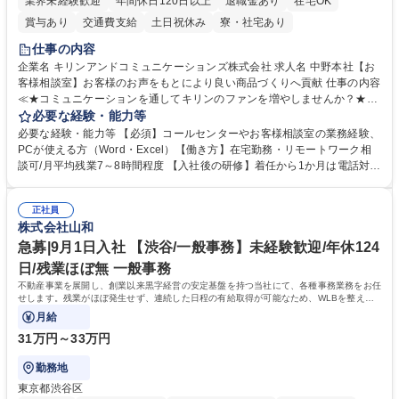
業界未経験歓迎
年間休日120日以上
退職金あり
在宅OK
賞与あり
交通費支給
土日祝休み
寮・社宅あり
仕事の内容
企業名 キリンアンドコミュニケーションズ株式会社 求人名 中野本社【お
客様相談室】お客様のお声をもとにより良い商品づくりへ貢献 仕事の内容
≪★コミュニケーションを通してキリンのファンを増やしませんか？★≫
お客様のお声をより良い商品づくりに活かしていく上で、窓口となるお客
必要な経験・能力等
様相談室でのお仕事です。 日々お客様からいただくキリングループへのご
必要な経験・能力等 【必須】コールセンターやお客様相談室の業務経験、
意見を、企業活動に活かしています。お客様からの声に迅速かつ誠意をも
PCが使える方（Word・Excel）【働き方】在宅勤務・リモートワーク相
って対応、情報提供するとともにグループ内活動に反映しています。 【具
談可/月平均残業7～8時間程度 【入社後の研修】着任から1か月は電話対応
体的には】電話応対、メール、お手紙対応、ご指摘品調査報告書作成、有
のOJTを中心に実施し、電話対応に慣れた段階でメール・手紙のOJTを実
人チャットボット対応など。 【1日の対応件数】■電話：月間一人当たり
施する予定です。独り立ち以降もしっかりフォローする体制を整えていま
平均100件前後■メール・手紙：同上40件前後 募集職種 中野本社【お客様
正社員
すのでご安心ください。 【当社について】キリングループの広報機能を担
株式会社山和
相談室】お客様のお声をもとにより良い商品づくりへ貢献
う会社として、お客様との出会いを大切にし、磨き上げたホスピタリティ
を込めてコミュニケーションをとりながら広報関連業務を行っておりま
急募|9月1日入社 【渋谷/一般事務】未経験歓迎/年休124
す。 学歴・資格 学歴：大学院 大学 高専 短大 専修学校 高校 語学力： 資
日/残業ほぼ無 一般事務
格：
不動産事業を展開し、創業以来黒字経営の安定基盤を持つ当社にて、各種事務業務をお任
せします。残業がほぼ発生せず、連続した日程の有給取得が可能なため、WLBを整えた
い方にお勧めの環境です！
月給
31万円～33万円
勤務地
東京都渋谷区