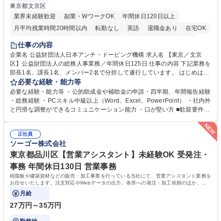
東京都文京区
業界未経験歓迎
副業・WワークOK
年間休日120日以上
月平均残業時間20時間以内
転勤なし
英語
退職金あり
在宅OK
賞与あり
育休あり
完全週休2日制
交通費支給
土日祝休み
仕事の内容
食事補助あり
企業名 公益財団法人日本アンチ・ドーピング機構 求人名 【東京／文京
区】公益財団法人の総務人事業務／年間休日125日 仕事の内容 下記業務を
部長1名、課長1名、メンバー2名で分担して遂行しています。 はじめは担
当者として業務を覚えていただき、ゆくゆくはリーダーやマネージャーポ
必要な経験・能力等
ジションとして活躍いただくことを期待しています。 【総務・人事グルー
必要な経験・能力等 ・公的助成金や補助金の申請・四半期、年間報告経験
プの業務内容】 ・人事制度関連 ・採用活動 ・教育研修の企画、実行 ・勤
・総務経験 ・PCスキル中級以上（Word、Excel、PowerPoint） ・社内外
怠管理 ・官公庁への各種提出 ・法定の会議運営（評議員会、理事会） ・
と円滑な調整ができるコミュニケーション能力 ・口が堅い方 ■歓迎要件
コンプライアンス ・内部規程やルールの管理、整備、文書管理 ・契約関
・採用業務経験 ・英語に抵抗がない方 ・営業経験 学歴・資格 学歴：大学
連 ・衛生管理 ・防災関連・公的助成金の管理・オフィス、ファシリティ
院 大学 高専 短大 専修学校 高校 語学力： 資格：
管理 ・福利厚生関連 ・職員からの問合せ、相談対応 ・その他日常の総務
正社員
ソーゴー株式会社
業務全般 募集職種 【東京／文京区】公益財団法人の総務人事業務／年間
休日125日
東京都品川区【営業アシスタント】未経験OK 受発注・
事務 年間休日130日 営業事務
樹脂板や建築資材などの販売・加工事業を行っている当社にて、営業アシスタント業務を
お任せいたします。注文対応やWebデータの出力、各所への発注・加工依頼のほか、電
話・メール対応等の事務業務を担当します。
月給
27万円～35万円