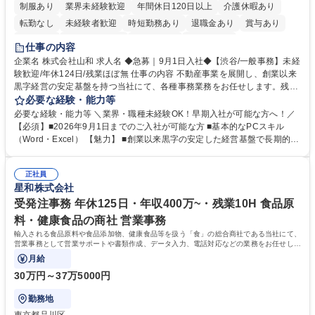
制服あり
業界未経験歓迎
年間休日120日以上
介護休暇あり
転勤なし
未経験者歓迎
時短勤務あり
退職金あり
賞与あり
育休あり
完全週休2日制
交通費支給
土日祝休み
仕事の内容
企業名 株式会社山和 求人名 ◆急募｜9月1日入社◆【渋谷/一般事務】未経
験歓迎/年休124日/残業ほぼ無 仕事の内容 不動産事業を展開し、創業以来
黒字経営の安定基盤を持つ当社にて、各種事務業務をお任せします。残業
がほぼ発生せず、連続した日程の有給取得が可能なため、WLBを整えたい
必要な経験・能力等
方にお勧めの環境です！ 入社後はOJTを通じて丁寧に研修を行いますの
必要な経験・能力等 ＼業界・職種未経験OK！早期入社が可能な方へ！／
で、事務未経験の方でも安心して臨むことができます。 【業務詳細】■電
【必須】■2026年9月1日までのご入社が可能な方 ■基本的なPCスキル
話・来客対応 ■物件の鍵や社内の備品管理 ■データ入力や書類作成 ■契約
（Word・Excel） 【魅力】 ■創業以来黒字の安定した経営基盤で長期的に
書などのファイリング ■郵送物の仕訳・発送 など 募集職種 ◆急募｜9月1
安心して働ける環境 ■残業ほぼなしで働きやすさ抜群、プライベートとの
日入社◆【渋谷/一般事務】未経験歓迎/年休124日/残業ほぼ無
両立が可能 ■有給取得を積極的に推奨、年間10日程度の取得実績 ■1ヶ月
正社員
のOJTで業務を習得可能、未経験でもしっかりサポート 学歴・資格 学
星和株式会社
歴：大学院 大学 高専 短大 語学力： 資格：
受発注事務 年休125日・年収400万~・残業10H 食品原
料・健康食品の商社 営業事務
輸入される食品原料や食品添加物、健康食品等を扱う「食」の総合商社である当社にて、
営業事務として営業サポートや書類作成、データ入力、電話対応などの業務をお任せしま
す。
月給
30万円～37万5000円
勤務地