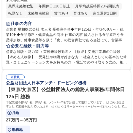
東京都品川区
業界未経験歓迎
年間休日120日以上
月平均残業時間20時間以内
転勤なし
未経験者歓迎
賞与あり
育休あり
完全週休2日制
交通費支給
土日祝休み
仕事の内容
企業名 星和株式会社 求人名 受発注事務◆年休125日・年収400万～・残
業10H◆食品原料・健康食品の商社 仕事の内容 輸入される食品原料や食
品添加物、健康食品等を扱う「食」の総合商社である当社にて、営業事務
として営業サポートや書類作成、データ入力、電話対応などの業務をお任
必要な経験・能力等
せします。 ・受注／出荷指示／売上管理／仕入管理／在庫管理／お客様や
必要な経験・能力等 ＜業種未経験歓迎＞ 【歓迎】受発注業務のご経験
倉庫と電話確認など、販売に関わる事務、営業サポートをお願いします。
【求める人物像】・受発注や物流が好きな方 ・社会人としての基本的な常
・入社後は商品について覚えることから始め、先輩社員OJTと共に業務を
識・コミュニケーション力をお持ちの方 ・電話でのやり取りを含め、相手
進めて頂きます。未経験から始めた方も多数活躍中です。 [業務内容の変
の要件を正しく理解し対応できる方 ・数量・在庫・出荷数などの数値を正
更の範囲:会社の定める業務] 募集職種 受発注事務◆年休125日・年収400
確に扱う業務に抵抗がない方 ・PCを業務で日常的に使用しており、四則
万～・残業10H◆食品原料・健康食品の商社
正社員
演算ができる方 ・業務ルールや指示を理解し、行動できる方 学歴・資格
公益財団法人日本アンチ・ドーピング機構
学歴：大学院 大学 短大 語学力： 資格：
【東京/文京区】公益財団法人の総務人事業務/年間休日
125日 総務
下記業務を部長1名、課長1名、メンバー2名で分担して遂行しています。 はじめは担当
者として業務を覚えていただき、ゆくゆくはリーダーやマネージャーポジションとして活
躍いただくことを期待しています。
月給
27万円～35万円
勤務地