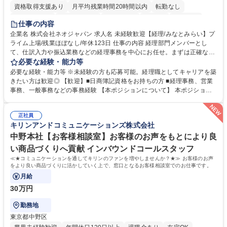
資格取得支援あり
月平均残業時間20時間以内
転勤なし
未経験者歓迎
時短勤務あり
退職金あり
在宅OK
賞与あり
仕事の内容
完全週休2日制
交通費支給
駅近5分以内
土日祝休み
服装自由
企業名 株式会社ネオジャパン 求人名 未経験歓迎【経理/みなとみらい】プ
ライム上場/残業ほぼなし/年休123日 仕事の内容 経理部門メンバーとし
寮・社宅あり
て、仕訳入力や振込業務などの経理事務を中心にお任せ。まずは正確な入
力・確認業務からスタートし、既存メンバーと一緒に業務を進めながら段
必要な経験・能力等
階的に経理知識を身につけていただきます。 【具体的には】 ■社内稟議に
必要な経験・能力等 ※未経験の方も応募可能。経理職としてキャリアを築
基づく仕訳入力 ■月末の振込業務 ■明細作成 ■伝票処理、記帳業務 ■既存
きたい方は歓迎◎ 【歓迎】■日商簿記資格をお持ちの方 ■経理事務、営業
メンバーの業務サポート 【将来的には】 ■月次決算補助 ■四半期・年次決
事務、一般事務などの事務経験 【本ポジションについて】 本ポジション
算補助 ■有価証券報告書など開示資料作成補助 ■海外子会社を含む連結決
の魅力は、プライム上場企業の経理部門で、未経験から経理キャリアをス
算補助 ※3～5年程度を目安に、徐々に決算業務へ業務範囲を広げていく
タートできる点です。まずは仕訳入力や振込業務など基礎的な業務から担
想定です。 募集職種 未経験歓迎【経理/みなとみらい】プライム上場/残業
正社員
当し、3～5年をかけて月次決算・四半期決算・開示資料作成補助などへス
キリンアンドコミュニケーションズ株式会社
ほぼなし/年休123日
テップアップできます。また、残業は通常月ほぼなく、決算月でも10時間
未満のため、無理なく経理として専門性を身につけられる環境です。 学
中野本社【お客様相談室】お客様のお声をもとにより良
歴・資格 学歴：大学院 大学 高専 短大 専修学校 高校 語学力： 資格：日商
い商品づくりへ貢献 インバウンドコールスタッフ
簿記検定1級 日商簿記検定2級
≪★コミュニケーションを通してキリンのファンを増やしませんか？★≫ お客様のお声
をより良い商品づくりに活かしていく上で、窓口となるお客様相談室でのお仕事です。
月給
30万円
勤務地
東京都中野区