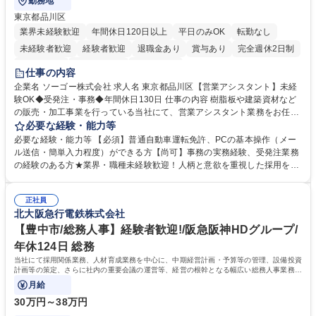
勤務地
東京都品川区
業界未経験歓迎
年間休日120日以上
平日のみOK
転勤なし
未経験者歓迎
経験者歓迎
退職金あり
賞与あり
完全週休2日制
交通費支給
駅近5分以内
土日祝休み
仕事の内容
企業名 ソーゴー株式会社 求人名 東京都品川区【営業アシスタント】未経
験OK◆受発注・事務◆年間休日130日 仕事の内容 樹脂板や建築資材など
の販売・加工事業を行っている当社にて、営業アシスタント業務をお任せ
いたします。注文対応やWebデータの出力、各所への発注・加工依頼のほ
必要な経験・能力等
か、電話・メール対応等の事務業務を担当します。 ■受注・発注業務：FA
必要な経験・能力等 【必須】普通自動車運転免許、PCの基本操作（メー
Xによる注文対応、Web発注データのプリントアウト、各仕入先・協力会
ル送信・簡単入力程度）ができる方【尚可】事務の実務経験、受発注業務
社への発注および加工依頼等 ■納品書・請求書の作成および発送手配 ■商
の経験のある方★業界・職種未経験歓迎！人柄と意欲を重視した採用を行
品手配・在庫確認・納期調整 ■電話・メールでの問い合わせ対応および付
っています。 【要件】未経験歓迎！未経験からスタートして長く勤務する
随する事務全般 ※高度なPCスキルは不要です。【業務内容の変更範囲】
社員が多数在籍しています。 【求める人物像】納期優先の業界のため状況
当社の指定する業務 募集職種 東京都品川区【営業アシスタント】未経験O
正社員
変化に臨機応変かつ柔軟に対応できる方、約束を守り正確に作業を進めら
北大阪急行電鉄株式会社
K◆受発注・事務◆年間休日130日
れる方を求めています。高度なPCスキルや関数知識は一切不要です。丁
寧な指導体制が整っているため、安心してお仕事をスタートしていただけ
【豊中市/総務人事】経験者歓迎!/阪急阪神HDグループ/
ます。 学歴・資格 学歴：大学院 大学 高専 短大 専修学校 高校 語学力：
年休124日 総務
資格：
当社にて採用関係業務、人材育成業務を中心に、中期経営計画・予算等の管理、設備投資
計画等の策定、さらに社内の重要会議の運営等、経営の根幹となる幅広い総務人事業務全
般を担当していただきます。
月給
30万円～38万円