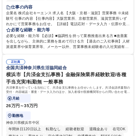
土日祝休み
仕事の内容
企業名 株式会社キーエンス 求人名 【大阪・京都・滋賀】営業事務 ※未経
験可 仕事の内容 【仕事内容】大阪営業所、京都営業所、滋賀営業所いず
れかにて営業事務をお任せ。 【詳細】電話応対・データ入力・伝票や見積
の作成・カタログ送付・来客対応・営業所内で発生する事務業務や業務改
必要な経験・能力等
善をお任せ。 【教育制度】ご入社後、育成担当とペアになりながらOJTに
必要な経験・能力等 【必須】■協調性を持って業務推進出来る方 ■改善案
て業務を覚えていただくことが可能です。業務システムがきちんと構築さ
を出しながら、主体的に業務を進めて行ける方 【過去のご入社事例】人材
れているため、スムーズに仕事に慣れることができる環境です。また、
派遣業界や保育業界等、メーカー以外、営業事務未経験者の入社実績有
「チームで成果を出す文化」があり、良いやり方を積極的に共有しながら
【当社の事務職について】単なる事務ではなく主体性を発揮したサポート
常に改善を目指す風土のため、安心して業務に取り組んでいただけます。
により、キーエンスの付加価値向上に貢献します。ベースの定型業務に加
募集職種 【大阪・京都・滋賀】営業事務 ※未経験可
正社員
えて、お客様や社員の状況に合わせ、能動的なサポート、改善の動きも期
全国共済神奈川県生活協同組合
待され。組織を支えるスペシャリストとして、チームに貢献し、結果的に
社員から頼られる存在になることができます。平均19:30の退勤以降の業
横浜市【共済金支払事務】金融保険業界経験歓迎/各種
務の持ち帰りも禁止されており、メリハリのある働き方となります。 学
手当充実/転勤無 一般事務
歴・資格 学歴：大学院 大学 高専 短大 語学力： 資格：
共済事業を行っている当社にて、共済金支払事務をお任せいたします。共済金請求書類の
受付・内容確認・審査・データ入力のほか、加入者様や医療機関等からの問い合わせ電話
対応や書類発送等を担当します。
月給
26万円～35万円
勤務地
神奈川県横浜市中区
年間休日120日以上
転勤なし
経験者歓迎
退職金あり
在宅OK