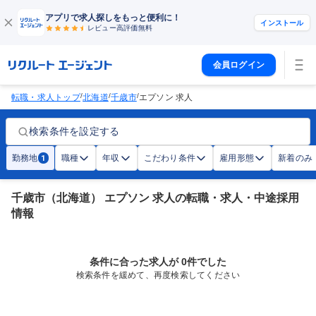
アプリで求人探しをもっと便利に！
インストール
レビュー高評価
無料
会員ログイン
/
/
/
転職・求人トップ
北海道
千歳市
エプソン 求人
検索条件を設定する
勤務地
職種
年収
こだわり条件
雇用形態
新着のみ
1
千歳市（北海道） エプソン 求人の転職・求人・中途採用
情報
条件に合った求人が 0件でした
検索条件を緩めて、再度検索してください