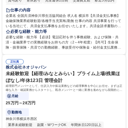
賞与あり
育休あり
完全週休2日制
交通費支給
駅近5分以内
土日祝休み
仕事の内容
企業名 全国共済神奈川県生活協同組合 求人名 横浜市【共済金支払事務】
金融保険業界経験歓迎/各種手当充実/転勤無 仕事の内容 共済事業を行って
いる当社にて、共済金支払事務をお任せいたします。共済金請求書類の受
付・内容確認・審査・データ入力のほか、加入者様や医療機関等からの問
必要な経験・能力等
い合わせ電話対応や書類発送等を担当します。 ■共済金請求書類の受付、
必要な経験・能力等 【必須】電話応対を伴う事務経験、および保険・共
内容確認、および共済金支払に関する審査・事務処理業務全般を担当 ■専
済・金融業界での実務経験をお持ちの方（2～4年程度）【尚可】生命保
用システムへのデータ入力、各種必要書類の作成・発送作業 ■加入者様や
険・損害保険・共済での勤務経験、事故受付や保険金・給付金支払業務経
医療機関等からの各種問い合わせに対する丁寧かつ迅速な電話応対 ■現場
験がある方 【求める人物像】■相手の立場に立った丁寧な対応ができる方
調査の対応および業務プロセスの改善活動 【業務内容の変更範囲】当社の
■チームワークを大切にし、素直に学べる方★外勤の保険営業から内勤事
指定する業務 募集職種 横浜市【共済金支払事務】金融保険業界経験歓迎/
正社員
務へのキャリアチェンジ希望者も大歓迎です！ 学歴・資格 学歴：大学院
株式会社ネオジャパン
各種手当充実/転勤無
大学 高専 短大 専修学校 高校 語学力： 資格：
未経験歓迎【経理/みなとみらい】プライム上場/残業ほ
ぼなし/年休123日 管理会計
経理部門メンバーとして、仕訳入力や振込業務などの経理事務を中心にお任せ。まずは正
確な入力・確認業務からスタートし、既存メンバーと一緒に業務を進めながら段階的に経
理知識を身につけていただきます。
月給
25万円～28万円
勤務地
神奈川県横浜市西区
業界未経験歓迎
副業・WワークOK
年間休日120日以上