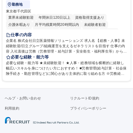
勤務地
東京都千代田区
業界未経験歓迎
年間休日120日以上
資格取得支援あり
介護休暇あり
月平均残業時間20時間以内
未経験者歓迎
住宅手当あり
時短勤務あり
退職金あり
在宅OK
賞与あり
仕事の内容
育休あり
完全週休2日制
交通費支給
土日祝休み
寮・社宅あり
企業名 株式会社日立医薬情報ソリューションズ 求人名 【総務・人事】未
経験歓迎/日立グループ/組織運営を支えるゼネラリストを目指す 仕事の内
容 入社直後は労務（労務管理・給与計算・安全衛生・福利厚生等）からお
任せいたします。将来は総務・採用・教育業務へ守備範囲を広げ、組織運
必要な経験・能力等
営を支えるゼネラリストをめざせます。 ・初期業務：労働時間管理、給与
必要な経験・能力等 ★未経験歓迎！ ★人事・総務領域を横断的に経験し
計算、社会保険対応、福利厚生管理、安全衛生、健康経営推進等をお任せ
幅広いスキルを身につけたい方におすすめ！ ■労務管理(給与計算・社会保
します。ご経験に応じて、休職者管理など、幅広く経験を積んでいただき
険手続き・勤怠管理など)に関心があり主体的に取り組める方 ※労務経験
ます。 ・将来的な広がり：総務・採用・教育・税務対応・経営企画等。
者は早期にご活躍いただけます。 ■チームで仕事を推進できる方■将来は
★メンバーがマンツーマンで丁寧に教えるため、ご経験が浅くても安心！
マネジメント職として活躍したい 【尚可】■人事、労務、採用、教育業務
幅広く経験を積みたい意欲がある方に最適な環境です。 募集職種 【総
のご経験 ■労務管理（給与計算・社会保険手続き・勤怠管理など）の経験
務・人事】未経験歓迎/日立グループ/組織運営を支えるゼネラリストを目
■衛生管理者の資格をお持ちの方 学歴・資格 学歴：大学院 大学 高専 短大
ヘルプ・お問い合わせ
リクルートID規約
指す
専修学校 高校 語学力： 資格：
利用規約
プライバシーポリシー