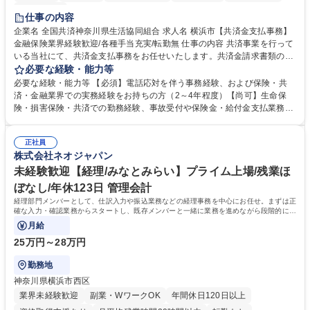
土日祝休み
仕事の内容
企業名 全国共済神奈川県生活協同組合 求人名 横浜市【共済金支払事務】
金融保険業界経験歓迎/各種手当充実/転勤無 仕事の内容 共済事業を行って
いる当社にて、共済金支払事務をお任せいたします。共済金請求書類の受
付・内容確認・審査・データ入力のほか、加入者様や医療機関等からの問
必要な経験・能力等
い合わせ電話対応や書類発送等を担当します。 ■共済金請求書類の受付、
必要な経験・能力等 【必須】電話応対を伴う事務経験、および保険・共
内容確認、および共済金支払に関する審査・事務処理業務全般を担当 ■専
済・金融業界での実務経験をお持ちの方（2～4年程度）【尚可】生命保
用システムへのデータ入力、各種必要書類の作成・発送作業 ■加入者様や
険・損害保険・共済での勤務経験、事故受付や保険金・給付金支払業務経
医療機関等からの各種問い合わせに対する丁寧かつ迅速な電話応対 ■現場
験がある方 【求める人物像】■相手の立場に立った丁寧な対応ができる方
調査の対応および業務プロセスの改善活動 【業務内容の変更範囲】当社の
■チームワークを大切にし、素直に学べる方★外勤の保険営業から内勤事
指定する業務 募集職種 横浜市【共済金支払事務】金融保険業界経験歓迎/
正社員
務へのキャリアチェンジ希望者も大歓迎です！ 学歴・資格 学歴：大学院
株式会社ネオジャパン
各種手当充実/転勤無
大学 高専 短大 専修学校 高校 語学力： 資格：
未経験歓迎【経理/みなとみらい】プライム上場/残業ほ
ぼなし/年休123日 管理会計
経理部門メンバーとして、仕訳入力や振込業務などの経理事務を中心にお任せ。まずは正
確な入力・確認業務からスタートし、既存メンバーと一緒に業務を進めながら段階的に経
理知識を身につけていただきます。
月給
25万円～28万円
勤務地
神奈川県横浜市西区
業界未経験歓迎
副業・WワークOK
年間休日120日以上