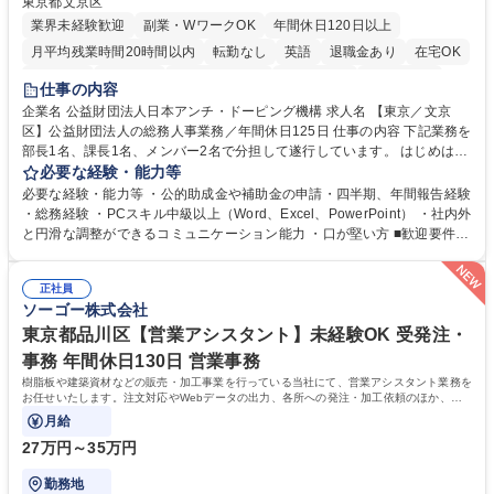
東京都文京区
業界未経験歓迎
副業・WワークOK
年間休日120日以上
月平均残業時間20時間以内
転勤なし
英語
退職金あり
在宅OK
賞与あり
育休あり
完全週休2日制
交通費支給
土日祝休み
仕事の内容
食事補助あり
企業名 公益財団法人日本アンチ・ドーピング機構 求人名 【東京／文京
区】公益財団法人の総務人事業務／年間休日125日 仕事の内容 下記業務を
部長1名、課長1名、メンバー2名で分担して遂行しています。 はじめは担
当者として業務を覚えていただき、ゆくゆくはリーダーやマネージャーポ
必要な経験・能力等
ジションとして活躍いただくことを期待しています。 【総務・人事グルー
必要な経験・能力等 ・公的助成金や補助金の申請・四半期、年間報告経験
プの業務内容】 ・人事制度関連 ・採用活動 ・教育研修の企画、実行 ・勤
・総務経験 ・PCスキル中級以上（Word、Excel、PowerPoint） ・社内外
怠管理 ・官公庁への各種提出 ・法定の会議運営（評議員会、理事会） ・
と円滑な調整ができるコミュニケーション能力 ・口が堅い方 ■歓迎要件
コンプライアンス ・内部規程やルールの管理、整備、文書管理 ・契約関
・採用業務経験 ・英語に抵抗がない方 ・営業経験 学歴・資格 学歴：大学
連 ・衛生管理 ・防災関連・公的助成金の管理・オフィス、ファシリティ
院 大学 高専 短大 専修学校 高校 語学力： 資格：
管理 ・福利厚生関連 ・職員からの問合せ、相談対応 ・その他日常の総務
正社員
ソーゴー株式会社
業務全般 募集職種 【東京／文京区】公益財団法人の総務人事業務／年間
休日125日
東京都品川区【営業アシスタント】未経験OK 受発注・
事務 年間休日130日 営業事務
樹脂板や建築資材などの販売・加工事業を行っている当社にて、営業アシスタント業務を
お任せいたします。注文対応やWebデータの出力、各所への発注・加工依頼のほか、電
話・メール対応等の事務業務を担当します。
月給
27万円～35万円
勤務地