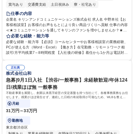
賞与あり
交通費支給
土日祝休み
寮・社宅あり
仕事の内容
企業名 キリンアンドコミュニケーションズ株式会社 求人名 中野本社【お
客様相談室】お客様のお声をもとにより良い商品づくりへ貢献 仕事の内容
≪★コミュニケーションを通してキリンのファンを増やしませんか？★≫
お客様のお声をより良い商品づくりに活かしていく上で、窓口となるお客
必要な経験・能力等
様相談室でのお仕事です。 日々お客様からいただくキリングループへのご
必要な経験・能力等 【必須】コールセンターやお客様相談室の業務経験、
意見を、企業活動に活かしています。お客様からの声に迅速かつ誠意をも
PCが使える方（Word・Excel）【働き方】在宅勤務・リモートワーク相
って対応、情報提供するとともにグループ内活動に反映しています。 【具
談可/月平均残業7～8時間程度 【入社後の研修】着任から1か月は電話対応
体的には】電話応対、メール、お手紙対応、ご指摘品調査報告書作成、有
のOJTを中心に実施し、電話対応に慣れた段階でメール・手紙のOJTを実
人チャットボット対応など。 【1日の対応件数】■電話：月間一人当たり
施する予定です。独り立ち以降もしっかりフォローする体制を整えていま
平均100件前後■メール・手紙：同上40件前後 募集職種 中野本社【お客様
正社員
すのでご安心ください。 【当社について】キリングループの広報機能を担
株式会社山和
相談室】お客様のお声をもとにより良い商品づくりへ貢献
う会社として、お客様との出会いを大切にし、磨き上げたホスピタリティ
を込めてコミュニケーションをとりながら広報関連業務を行っておりま
急募|9月1日入社 【渋谷/一般事務】未経験歓迎/年休124
す。 学歴・資格 学歴：大学院 大学 高専 短大 専修学校 高校 語学力： 資
日/残業ほぼ無 一般事務
格：
不動産事業を展開し、創業以来黒字経営の安定基盤を持つ当社にて、各種事務業務をお任
せします。残業がほぼ発生せず、連続した日程の有給取得が可能なため、WLBを整えた
い方にお勧めの環境です！
月給
31万円～33万円
勤務地
東京都渋谷区
制服あり
業界未経験歓迎
年間休日120日以上
介護休暇あり