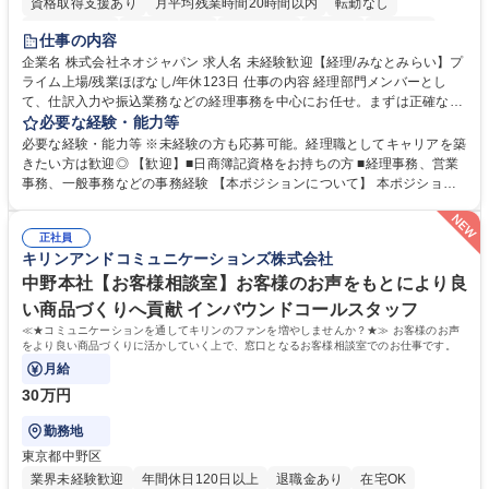
資格取得支援あり
月平均残業時間20時間以内
転勤なし
未経験者歓迎
時短勤務あり
退職金あり
在宅OK
賞与あり
仕事の内容
完全週休2日制
交通費支給
駅近5分以内
土日祝休み
服装自由
企業名 株式会社ネオジャパン 求人名 未経験歓迎【経理/みなとみらい】プ
ライム上場/残業ほぼなし/年休123日 仕事の内容 経理部門メンバーとし
寮・社宅あり
て、仕訳入力や振込業務などの経理事務を中心にお任せ。まずは正確な入
力・確認業務からスタートし、既存メンバーと一緒に業務を進めながら段
必要な経験・能力等
階的に経理知識を身につけていただきます。 【具体的には】 ■社内稟議に
必要な経験・能力等 ※未経験の方も応募可能。経理職としてキャリアを築
基づく仕訳入力 ■月末の振込業務 ■明細作成 ■伝票処理、記帳業務 ■既存
きたい方は歓迎◎ 【歓迎】■日商簿記資格をお持ちの方 ■経理事務、営業
メンバーの業務サポート 【将来的には】 ■月次決算補助 ■四半期・年次決
事務、一般事務などの事務経験 【本ポジションについて】 本ポジション
算補助 ■有価証券報告書など開示資料作成補助 ■海外子会社を含む連結決
の魅力は、プライム上場企業の経理部門で、未経験から経理キャリアをス
算補助 ※3～5年程度を目安に、徐々に決算業務へ業務範囲を広げていく
タートできる点です。まずは仕訳入力や振込業務など基礎的な業務から担
想定です。 募集職種 未経験歓迎【経理/みなとみらい】プライム上場/残業
正社員
当し、3～5年をかけて月次決算・四半期決算・開示資料作成補助などへス
キリンアンドコミュニケーションズ株式会社
ほぼなし/年休123日
テップアップできます。また、残業は通常月ほぼなく、決算月でも10時間
未満のため、無理なく経理として専門性を身につけられる環境です。 学
中野本社【お客様相談室】お客様のお声をもとにより良
歴・資格 学歴：大学院 大学 高専 短大 専修学校 高校 語学力： 資格：日商
い商品づくりへ貢献 インバウンドコールスタッフ
簿記検定1級 日商簿記検定2級
≪★コミュニケーションを通してキリンのファンを増やしませんか？★≫ お客様のお声
をより良い商品づくりに活かしていく上で、窓口となるお客様相談室でのお仕事です。
月給
30万円
勤務地
東京都中野区
業界未経験歓迎
年間休日120日以上
退職金あり
在宅OK