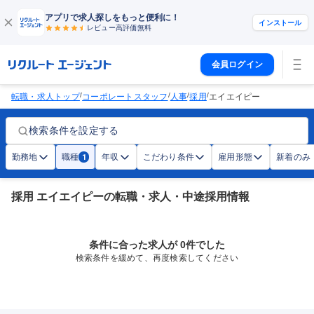
アプリで求人探しをもっと便利に！
インストール
レビュー高評価
無料
会員ログイン
/
/
/
/
転職・求人トップ
コーポレートスタッフ
人事
採用
エイエイピー
検索条件を設定する
勤務地
職種
年収
こだわり条件
雇用形態
新着のみ
1
採用 エイエイピーの転職・求人・中途採用情報
条件に合った求人が 0件でした
検索条件を緩めて、再度検索してください