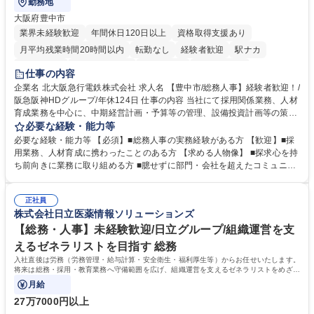
勤務地
大阪府豊中市
業界未経験歓迎
年間休日120日以上
資格取得支援あり
月平均残業時間20時間以内
転勤なし
経験者歓迎
駅ナカ
退職金あり
完全週休2日制
交通費支給
駅近5分以内
仕事の内容
土日祝休み
服装自由
昼食補助あり
食事補助あり
企業名 北大阪急行電鉄株式会社 求人名 【豊中市/総務人事】経験者歓迎！/
阪急阪神HDグループ/年休124日 仕事の内容 当社にて採用関係業務、人材
育成業務を中心に、中期経営計画・予算等の管理、設備投資計画等の策
定、さらに社内の重要会議の運営等、経営の根幹となる幅広い総務人事業
必要な経験・能力等
務全般を担当していただきます。 【主な業務内容】 ■採用関係業務および
必要な経験・能力等 【必須】■総務人事の実務経験がある方 【歓迎】■採
人材育成(社員研修)業務の推進 ■中期経営計画および予算等の管理 ■設備
用業務、人材育成に携わったことのある方 【求める人物像】 ■探求心を持
投資計画等の策定 ■社内の重要会議の運営 ■その他総務人事業務全般 【入
ち前向きに業務に取り組める方 ■臆せずに部門・会社を超えたコミュニケ
社後】入社後は採用や育成をメインに担当し将来的には経営根幹に関わる
ーションの取れる方 ■自分で考えて行動のできる方 ■第二の創業期を迎え
総務人事業務全般へ幅広く従事していただきます。 募集職種 【豊中市/総
る当社で組織の次代を担うネクスト人材として長期的に成長したい方 ■周
務人事】経験者歓迎！/阪急阪神HDグループ/年休124日
正社員
囲のメンバーと協調しつつ主体性を持って能動的に業務を推進できる方 学
株式会社日立医薬情報ソリューションズ
歴・資格 学歴：大学院 大学 高専 短大 専修学校 高校 語学力： 資格：
【総務・人事】未経験歓迎/日立グループ/組織運営を支
えるゼネラリストを目指す 総務
入社直後は労務（労務管理・給与計算・安全衛生・福利厚生等）からお任せいたします。
将来は総務・採用・教育業務へ守備範囲を広げ、組織運営を支えるゼネラリストをめざせ
ます。
月給
27万7000円以上