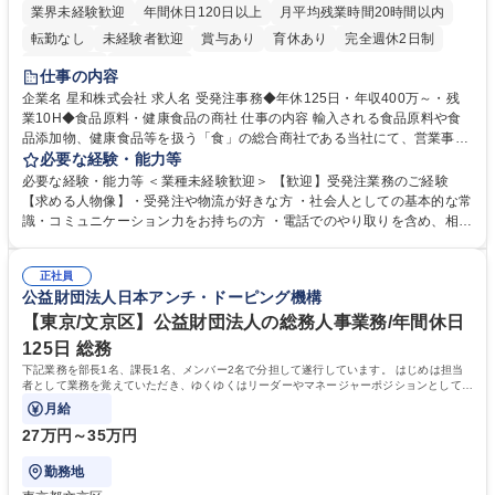
業界未経験歓迎
年間休日120日以上
月平均残業時間20時間以内
転勤なし
未経験者歓迎
賞与あり
育休あり
完全週休2日制
交通費支給
土日祝休み
仕事の内容
企業名 星和株式会社 求人名 受発注事務◆年休125日・年収400万～・残
業10H◆食品原料・健康食品の商社 仕事の内容 輸入される食品原料や食
品添加物、健康食品等を扱う「食」の総合商社である当社にて、営業事務
として営業サポートや書類作成、データ入力、電話対応などの業務をお任
必要な経験・能力等
せします。 ・受注／出荷指示／売上管理／仕入管理／在庫管理／お客様や
必要な経験・能力等 ＜業種未経験歓迎＞ 【歓迎】受発注業務のご経験
倉庫と電話確認など、販売に関わる事務、営業サポートをお願いします。
【求める人物像】・受発注や物流が好きな方 ・社会人としての基本的な常
・入社後は商品について覚えることから始め、先輩社員OJTと共に業務を
識・コミュニケーション力をお持ちの方 ・電話でのやり取りを含め、相手
進めて頂きます。未経験から始めた方も多数活躍中です。 [業務内容の変
の要件を正しく理解し対応できる方 ・数量・在庫・出荷数などの数値を正
更の範囲:会社の定める業務] 募集職種 受発注事務◆年休125日・年収400
確に扱う業務に抵抗がない方 ・PCを業務で日常的に使用しており、四則
万～・残業10H◆食品原料・健康食品の商社
正社員
演算ができる方 ・業務ルールや指示を理解し、行動できる方 学歴・資格
公益財団法人日本アンチ・ドーピング機構
学歴：大学院 大学 短大 語学力： 資格：
【東京/文京区】公益財団法人の総務人事業務/年間休日
125日 総務
下記業務を部長1名、課長1名、メンバー2名で分担して遂行しています。 はじめは担当
者として業務を覚えていただき、ゆくゆくはリーダーやマネージャーポジションとして活
躍いただくことを期待しています。
月給
27万円～35万円
勤務地