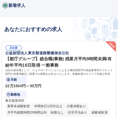
新着求人
あなたにおすすめの求人
正社員
公益財団法人東京都道路整備保全公社
【都庁グループ】総合職(事務) 残業月平均9時間未満/有
給年平均16日取得 一般事務
当社の総合職として、ジョブローテーションによる人事経理部門や収益事業等のフロント
部門の部署等幅広い部署での業務をお任せいたします。研修制度やキャリア支援が充実し
ております！ ※下記業務詳細
月給
22万1500円～30万円
勤務地
東京都新宿区
業界未経験歓迎
年間休日120日以上
介護休暇あり
月平均残業時間20時間以内
転勤なし
住宅手当あり
経験者歓迎