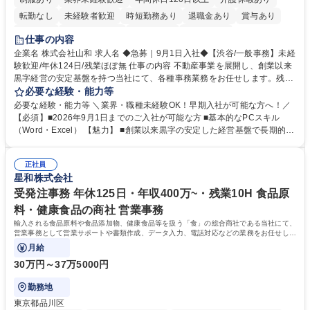
転勤なし
未経験者歓迎
時短勤務あり
退職金あり
賞与あり
育休あり
完全週休2日制
交通費支給
土日祝休み
仕事の内容
企業名 株式会社山和 求人名 ◆急募｜9月1日入社◆【渋谷/一般事務】未経
験歓迎/年休124日/残業ほぼ無 仕事の内容 不動産事業を展開し、創業以来
黒字経営の安定基盤を持つ当社にて、各種事務業務をお任せします。残業
がほぼ発生せず、連続した日程の有給取得が可能なため、WLBを整えたい
必要な経験・能力等
方にお勧めの環境です！ 入社後はOJTを通じて丁寧に研修を行いますの
必要な経験・能力等 ＼業界・職種未経験OK！早期入社が可能な方へ！／
で、事務未経験の方でも安心して臨むことができます。 【業務詳細】■電
【必須】■2026年9月1日までのご入社が可能な方 ■基本的なPCスキル
話・来客対応 ■物件の鍵や社内の備品管理 ■データ入力や書類作成 ■契約
（Word・Excel） 【魅力】 ■創業以来黒字の安定した経営基盤で長期的に
書などのファイリング ■郵送物の仕訳・発送 など 募集職種 ◆急募｜9月1
安心して働ける環境 ■残業ほぼなしで働きやすさ抜群、プライベートとの
日入社◆【渋谷/一般事務】未経験歓迎/年休124日/残業ほぼ無
両立が可能 ■有給取得を積極的に推奨、年間10日程度の取得実績 ■1ヶ月
正社員
のOJTで業務を習得可能、未経験でもしっかりサポート 学歴・資格 学
星和株式会社
歴：大学院 大学 高専 短大 語学力： 資格：
受発注事務 年休125日・年収400万~・残業10H 食品原
料・健康食品の商社 営業事務
輸入される食品原料や食品添加物、健康食品等を扱う「食」の総合商社である当社にて、
営業事務として営業サポートや書類作成、データ入力、電話対応などの業務をお任せしま
す。
月給
30万円～37万5000円
勤務地
東京都品川区