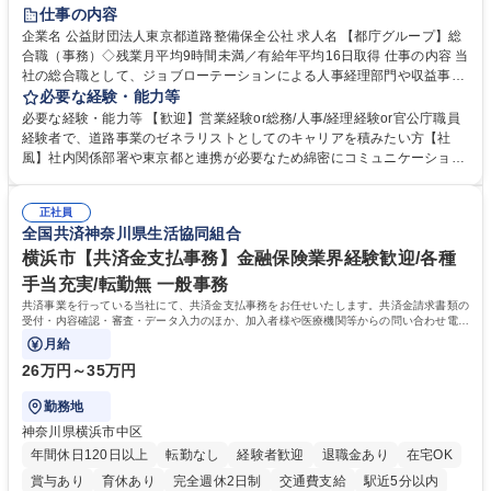
研修あり
退職金あり
賞与あり
完全週休2日制
交通費支給
仕事の内容
駅近5分以内
資格取得手当あり
食事補助あり
企業名 公益財団法人東京都道路整備保全公社 求人名 【都庁グループ】総
合職（事務）◇残業月平均9時間未満／有給年平均16日取得 仕事の内容 当
社の総合職として、ジョブローテーションによる人事経理部門や収益事業
等のフロント部門の部署等幅広い部署での業務をお任せいたします。研修
必要な経験・能力等
制度やキャリア支援が充実しております！ ※下記業務詳細 【業務詳細】■
必要な経験・能力等 【歓迎】営業経験or総務/人事/経理経験or官公庁職員
管理部門：広報、人事、経理など当公社の運営に係る管理業務 ■収益部
経験者で、道路事業のゼネラリストとしてのキャリアを積みたい方【社
門：駐車場の新規開拓、管理運営、新宿駅西口広場の「イベントコーナ
風】社内関係部署や東京都と連携が必要なため綿密にコミュニケーション
ー」などの管理運営 ■道路部門：整備の急がれる骨格幹線道路や木造住宅
を図っています。 【業務の魅力】■幅広く携われる：総合職（事務）で
密集地域の特定整備路線の用地取得、道路に関する普及啓発事業、都内の
は、駐車場の管理運営や道路用地の取得、公益財団法人の中枢を担う管理
道路施設や道路工事現場の見学ツアー事業 ※入社後は上記いずれかの部門
正社員
部門など多岐に渡る業務を経験できます。 ■様々なプロジェクト：駐車場
全国共済神奈川県生活協同組合
へ配属。※業務内容変更の範囲：会社の定める業務 募集職種 【都庁グル
事業の他、新宿駅西口広場内に設置された照明を兼ねた広告「ブライトサ
ープ】総合職（事務）◇残業月平均9時間未満／有給年平均16日取得
イン」の管理運営を行うなど、事業収益を生み出す活動を積極的に行って
横浜市【共済金支払事務】金融保険業界経験歓迎/各種
います。 学歴・資格 学歴：大学院 大学 高専 短大 専修学校 高校 語学力：
手当充実/転勤無 一般事務
資格：
共済事業を行っている当社にて、共済金支払事務をお任せいたします。共済金請求書類の
受付・内容確認・審査・データ入力のほか、加入者様や医療機関等からの問い合わせ電話
対応や書類発送等を担当します。
月給
26万円～35万円
勤務地
神奈川県横浜市中区
年間休日120日以上
転勤なし
経験者歓迎
退職金あり
在宅OK
賞与あり
育休あり
完全週休2日制
交通費支給
駅近5分以内