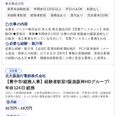
東京都品川区
業界未経験歓迎
年間休日120日以上
平日のみOK
転勤なし
未経験者歓迎
経験者歓迎
退職金あり
賞与あり
完全週休2日制
交通費支給
駅近5分以内
土日祝休み
仕事の内容
企業名 ソーゴー株式会社 求人名 東京都品川区【営業アシスタント】未経
験OK◆受発注・事務◆年間休日130日 仕事の内容 樹脂板や建築資材など
の販売・加工事業を行っている当社にて、営業アシスタント業務をお任せ
いたします。注文対応やWebデータの出力、各所への発注・加工依頼のほ
必要な経験・能力等
か、電話・メール対応等の事務業務を担当します。 ■受注・発注業務：FA
必要な経験・能力等 【必須】普通自動車運転免許、PCの基本操作（メー
Xによる注文対応、Web発注データのプリントアウト、各仕入先・協力会
ル送信・簡単入力程度）ができる方【尚可】事務の実務経験、受発注業務
社への発注および加工依頼等 ■納品書・請求書の作成および発送手配 ■商
の経験のある方★業界・職種未経験歓迎！人柄と意欲を重視した採用を行
品手配・在庫確認・納期調整 ■電話・メールでの問い合わせ対応および付
っています。 【要件】未経験歓迎！未経験からスタートして長く勤務する
随する事務全般 ※高度なPCスキルは不要です。【業務内容の変更範囲】
社員が多数在籍しています。 【求める人物像】納期優先の業界のため状況
当社の指定する業務 募集職種 東京都品川区【営業アシスタント】未経験O
正社員
変化に臨機応変かつ柔軟に対応できる方、約束を守り正確に作業を進めら
北大阪急行電鉄株式会社
K◆受発注・事務◆年間休日130日
れる方を求めています。高度なPCスキルや関数知識は一切不要です。丁
寧な指導体制が整っているため、安心してお仕事をスタートしていただけ
【豊中市/総務人事】経験者歓迎!/阪急阪神HDグループ/
ます。 学歴・資格 学歴：大学院 大学 高専 短大 専修学校 高校 語学力：
年休124日 総務
資格：
当社にて採用関係業務、人材育成業務を中心に、中期経営計画・予算等の管理、設備投資
計画等の策定、さらに社内の重要会議の運営等、経営の根幹となる幅広い総務人事業務全
般を担当していただきます。
月給
30万円～38万円