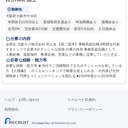
22万7000円以上
勤務地
大阪府大阪市中央区
年間休日120日以上
資格取得支援あり
時短勤務あり
退職金あり
在宅OK
完全週休2日制
交通費支給
駅近5分以内
土日祝休み
服装自由
第二新卒歓迎
寮・社宅あり
食事補助あり
仕事の内容
企業名 大阪ガス株式会社 求人名 【第二新卒】事務系総合職 #関西を代表
するインフラ企業 #ポテンシャル採用 仕事の内容 事務系総合職として、
人事総務、資源海外、事業企画、営業などの業務に従事していただきま
す。 【業務内容の一例】■所属事業部の勤労業務 ■海外に関係する各種業
必要な経験・能力等
務 ■営業部門の企画スタッフ、ルート営業 【キャリアパス】入社後の配属
必要な経験・能力等 ★当社でご活躍期待できるポテンシャルを有している
ポジションで一定期間ご活躍頂いた後、本人の適性及び将来のキャリアを
方 【人物像】・ロジカルシンキングで物事を捉えられる ・社内及び社外
鑑みてジョブローテーションを行います。 【育成】OJTでの現場育成や研
関係者と円滑なコミュニケーションを図れる ■2024年度から2026年度ま
修カリキュラムを通じて、Daigasグループの業務で必要となる知識につい
での3ヵ年を対象とする「Daigasグループ中期経営計画2026」を策定しま
て学んでいただきます。 募集職種 【第二新卒】事務系総合職 #関西を代
した。https://www.osakagas.co.jp/company/press/pr2024/1777576_564
表するインフラ企業 #ポテンシャル採用
72.html ■エネルギーセキュリティの不安定化や気候変動による自然災害の
甚大化など、これまで以上に社会課題解決の重要性が高まっています。
ヘルプ・お問い合わせ
リクルートID規約
「未来の日常」の創造に向けて持続可能な社会の実現に貢献してまいりま
す。 学歴・資格 学歴：大学院 大学 語学力： 資格：
利用規約
プライバシーポリシー