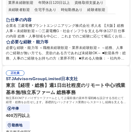
業界未経験歓迎
年間休日120日以上
資格取得支援あり
未経験者歓迎
住宅手当あり
時短勤務あり
経験者歓迎
退職金あり
在宅OK
賞与あり
完全週休2日制
交通費支給
仕事の内容
駅近5分以内
土日祝休み
服装自由
寮・社宅あり
食事補助あり
企業名 三菱電機プラントエンジニアリング株式会社 求人名 【大阪】総務
人事＜未経験歓迎＞◇三菱電機G・社会インフラを支える/年休127日 仕事
の内容 総務・人事領域を中心に、これまでのご経験に応じて幅広くお任せ
します。 ＜具体的には＞ ・総務/人事労務（給与・社保・勤怠管理など）
必要な経験・能力等
・採用・教育研修 ・福利厚生運用 など ※基本的には事務所勤務ですが、
必要な経験・能力等 ＜職種未経験歓迎・業界未経験歓迎＞ ～総務、人事
採用や教育等の業務内容により、関西圏以外への日帰り・宿泊を伴う国内
のご経験が無い方でも、意欲のある方であれば未経験OK～ ■歓迎条件：総
出張もございます。 ※担当業務を持ちつつ、お互いに助け合いながら、総
務、人事のご経験をお持ちの方（業界不問） ■求める人物像：・社内外の
務部という組織として協力しながら進める体制です。 募集職種 【大阪】
関係各部門との調整を率先して行い、業務を円滑に遂行できる協調性やコ
総務人事＜未経験歓迎＞◇三菱電機G・社会インフラを支える/年休127日
ミュニケーション能力を持っている方 ・人事総務領域に興味がありゼネラ
正社員
リスト志向をお持ちの方 学歴・資格 学歴：大学院 大学 語学力： 資格：
STJAdvisorsGroupLimited日本支社
東京【経理・総務】週1日出社程度のリモート中心/残業
基本無/独立系ファーム 総務事務
独立系ECMアドバイザリーファームとして上場前後の資本市場戦略を設計する当社にて
経理・総務をお任せします。基礎的なバックオフィス業務からスタートし組織を支える専
任担当として広く活躍できる環境です。
年俸
400万円以上
勤務地