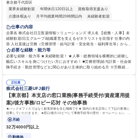
東京都千代田区
業界未経験歓迎
年間休日120日以上
資格取得支援あり
介護休暇あり
月平均残業時間20時間以内
未経験者歓迎
住宅手当あり
時短勤務あり
退職金あり
在宅OK
賞与あり
仕事の内容
育休あり
完全週休2日制
交通費支給
土日祝休み
寮・社宅あり
企業名 株式会社日立医薬情報ソリューションズ 求人名 【総務・人事】未
経験歓迎/日立グループ/組織運営を支えるゼネラリストを目指す 仕事の内
容 入社直後は労務（労務管理・給与計算・安全衛生・福利厚生等）からお
任せいたします。将来は総務・採用・教育業務へ守備範囲を広げ、組織運
必要な経験・能力等
営を支えるゼネラリストをめざせます。 ・初期業務：労働時間管理、給与
必要な経験・能力等 ★未経験歓迎！ ★人事・総務領域を横断的に経験し
計算、社会保険対応、福利厚生管理、安全衛生、健康経営推進等をお任せ
幅広いスキルを身につけたい方におすすめ！ ■労務管理(給与計算・社会保
します。ご経験に応じて、休職者管理など、幅広く経験を積んでいただき
険手続き・勤怠管理など)に関心があり主体的に取り組める方 ※労務経験
ます。 ・将来的な広がり：総務・採用・教育・税務対応・経営企画等。
者は早期にご活躍いただけます。 ■チームで仕事を推進できる方■将来は
★メンバーがマンツーマンで丁寧に教えるため、ご経験が浅くても安心！
マネジメント職として活躍したい 【尚可】■人事、労務、採用、教育業務
幅広く経験を積みたい意欲がある方に最適な環境です。 募集職種 【総
正社員
のご経験 ■労務管理（給与計算・社会保険手続き・勤怠管理など）の経験
株式会社三菱UFJ銀行
務・人事】未経験歓迎/日立グループ/組織運営を支えるゼネラリストを目
■衛生管理者の資格をお持ちの方 学歴・資格 学歴：大学院 大学 高専 短大
指す
専修学校 高校 語学力： 資格：
【東京都】本支店の窓口業務(事務手続受付/資産運用提
案)/後方事務/ロビー応対 その他事務
★バックオフィスではなく顧客折衝を含む職種です★ 国内の本支店等にて下記の業務に
従事していただきます。 ■窓口/後方/ロビーにて事務手続等の受付・オペレーション、お
客様対応
月給
32万4000円以上
勤務地