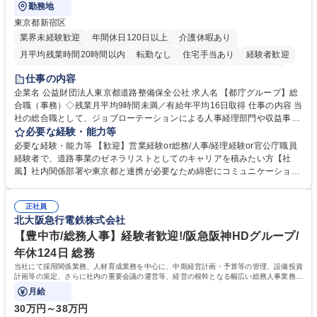
勤務地
東京都新宿区
業界未経験歓迎
年間休日120日以上
介護休暇あり
月平均残業時間20時間以内
転勤なし
住宅手当あり
経験者歓迎
研修あり
退職金あり
賞与あり
完全週休2日制
交通費支給
仕事の内容
駅近5分以内
資格取得手当あり
食事補助あり
企業名 公益財団法人東京都道路整備保全公社 求人名 【都庁グループ】総
合職（事務）◇残業月平均9時間未満／有給年平均16日取得 仕事の内容 当
社の総合職として、ジョブローテーションによる人事経理部門や収益事業
等のフロント部門の部署等幅広い部署での業務をお任せいたします。研修
必要な経験・能力等
制度やキャリア支援が充実しております！ ※下記業務詳細 【業務詳細】■
必要な経験・能力等 【歓迎】営業経験or総務/人事/経理経験or官公庁職員
管理部門：広報、人事、経理など当公社の運営に係る管理業務 ■収益部
経験者で、道路事業のゼネラリストとしてのキャリアを積みたい方【社
門：駐車場の新規開拓、管理運営、新宿駅西口広場の「イベントコーナ
風】社内関係部署や東京都と連携が必要なため綿密にコミュニケーション
ー」などの管理運営 ■道路部門：整備の急がれる骨格幹線道路や木造住宅
を図っています。 【業務の魅力】■幅広く携われる：総合職（事務）で
密集地域の特定整備路線の用地取得、道路に関する普及啓発事業、都内の
は、駐車場の管理運営や道路用地の取得、公益財団法人の中枢を担う管理
道路施設や道路工事現場の見学ツアー事業 ※入社後は上記いずれかの部門
正社員
部門など多岐に渡る業務を経験できます。 ■様々なプロジェクト：駐車場
北大阪急行電鉄株式会社
へ配属。※業務内容変更の範囲：会社の定める業務 募集職種 【都庁グル
事業の他、新宿駅西口広場内に設置された照明を兼ねた広告「ブライトサ
ープ】総合職（事務）◇残業月平均9時間未満／有給年平均16日取得
イン」の管理運営を行うなど、事業収益を生み出す活動を積極的に行って
【豊中市/総務人事】経験者歓迎!/阪急阪神HDグループ/
います。 学歴・資格 学歴：大学院 大学 高専 短大 専修学校 高校 語学力：
年休124日 総務
資格：
当社にて採用関係業務、人材育成業務を中心に、中期経営計画・予算等の管理、設備投資
計画等の策定、さらに社内の重要会議の運営等、経営の根幹となる幅広い総務人事業務全
般を担当していただきます。
月給
30万円～38万円