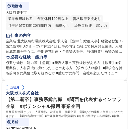
勤務地
大阪府豊中市
業界未経験歓迎
年間休日120日以上
資格取得支援あり
月平均残業時間20時間以内
転勤なし
経験者歓迎
駅ナカ
退職金あり
完全週休2日制
交通費支給
駅近5分以内
仕事の内容
土日祝休み
服装自由
昼食補助あり
食事補助あり
企業名 北大阪急行電鉄株式会社 求人名 【豊中市/総務人事】経験者歓迎！/
阪急阪神HDグループ/年休124日 仕事の内容 当社にて採用関係業務、人材
育成業務を中心に、中期経営計画・予算等の管理、設備投資計画等の策
定、さらに社内の重要会議の運営等、経営の根幹となる幅広い総務人事業
必要な経験・能力等
務全般を担当していただきます。 【主な業務内容】 ■採用関係業務および
必要な経験・能力等 【必須】■総務人事の実務経験がある方 【歓迎】■採
人材育成(社員研修)業務の推進 ■中期経営計画および予算等の管理 ■設備
用業務、人材育成に携わったことのある方 【求める人物像】 ■探求心を持
投資計画等の策定 ■社内の重要会議の運営 ■その他総務人事業務全般 【入
ち前向きに業務に取り組める方 ■臆せずに部門・会社を超えたコミュニケ
社後】入社後は採用や育成をメインに担当し将来的には経営根幹に関わる
ーションの取れる方 ■自分で考えて行動のできる方 ■第二の創業期を迎え
総務人事業務全般へ幅広く従事していただきます。 募集職種 【豊中市/総
る当社で組織の次代を担うネクスト人材として長期的に成長したい方 ■周
務人事】経験者歓迎！/阪急阪神HDグループ/年休124日
正社員
囲のメンバーと協調しつつ主体性を持って能動的に業務を推進できる方 学
大阪ガス株式会社
歴・資格 学歴：大学院 大学 高専 短大 専修学校 高校 語学力： 資格：
【第二新卒】事務系総合職 #関西を代表するインフラ
企業 #ポテンシャル採用 事業企画
事務系総合職として、人事総務、資源海外、事業企画、営業などの業務に従事していただ
きます。 【業務内容の一例】■所属事業部の勤労業務 ■海外に関係する各種業務 ■営業部
門の企画スタッフ、ルート営業
月給