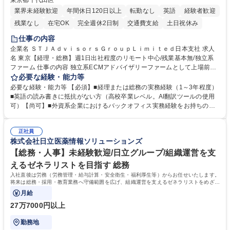
東京都千代田区
業界未経験歓迎
年間休日120日以上
転勤なし
英語
経験者歓迎
残業なし
在宅OK
完全週休2日制
交通費支給
土日祝休み
仕事の内容
企業名 ＳＴＪＡｄｖｉｓｏｒｓＧｒｏｕｐＬｉｍｉｔｅｄ日本支社 求人
名 東京【経理・総務】週1日出社程度のリモート中心/残業基本無/独立系
ファーム 仕事の内容 独立系ECMアドバイザリーファームとして上場前後
の資本市場戦略を設計する当社にて経理・総務をお任せします。基礎的な
必要な経験・能力等
バックオフィス業務からスタートし組織を支える専任担当として広く活躍
必要な経験・能力等 【必須】■経理または総務の実務経験（1～3年程度）
できる環境です。 ■日常経理、月次および年次決算サポート業務 ■本国
■英語の読み書きに抵抗がない方（高校卒業レベル。AI翻訳ツールの使用
（グローバル）との英文メール対応（AI翻訳ツール等を使用しての対応で
可）【尚可】■外資系企業におけるバックオフィス実務経験をお持ちの方
問題ございません） ■オフィス環境整備、郵便物の発送・受取等の総務業
【必須・尚可要件】簿記などの特別な資格や、TOEIC等のスコアは求めて
務全般 ■その他バックオフィス関連サポート ※ご経験に合わせて無理なく
おりません。日々の事務処理を丁寧かつ正確に行える方を歓迎します。
業務をお任せします。残業も基本的には発生せず、ご自身のペースで業務
正社員
【働き方について】現在は週4日程度の在宅勤務を実施しており、ワーク
株式会社日立医薬情報ソリューションズ
を進めやすく定着率の高い環境です。 募集職種 東京【経理・総務】週1日
ライフバランスを重視する方に最適な環境です（フルリモートも面接で相
出社程度のリモート中心/残業基本無/独立系ファーム
談可）。【求める人物像】幅広いバックオフィス業務に柔軟に対応でき、
【総務・人事】未経験歓迎/日立グループ/組織運営を支
社内外と円滑にコミュニケーションを取りながら業務を推進できる方 学
えるゼネラリストを目指す 総務
歴・資格 学歴：大学院 大学 高専 短大 専修学校 高校 語学力： 資格：
入社直後は労務（労務管理・給与計算・安全衛生・福利厚生等）からお任せいたします。
将来は総務・採用・教育業務へ守備範囲を広げ、組織運営を支えるゼネラリストをめざせ
ます。
月給
27万7000円以上
勤務地