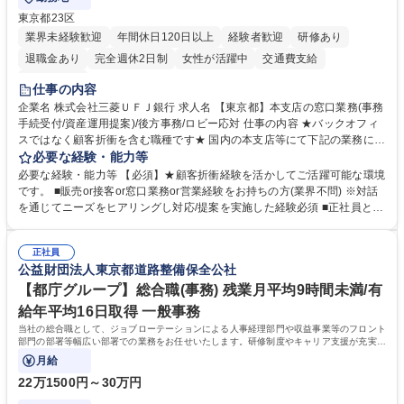
東京都23区
業界未経験歓迎
年間休日120日以上
経験者歓迎
研修あり
退職金あり
完全週休2日制
女性が活躍中
交通費支給
土日祝休み
仕事の内容
企業名 株式会社三菱ＵＦＪ銀行 求人名 【東京都】本支店の窓口業務(事務
手続受付/資産運用提案)/後方事務/ロビー応対 仕事の内容 ★バックオフィ
スではなく顧客折衝を含む職種です★ 国内の本支店等にて下記の業務に従
事していただきます。 ■窓口/後方/ロビーにて事務手続等の受付・オペレ
必要な経験・能力等
ーション、お客様対応 ■窓口にて、ご来店された個人のお客様に対して金
必要な経験・能力等 【必須】★顧客折衝経験を活かしてご活躍可能な環境
融商品のご提案 ■効率的な事務運用の検討・構築等 ≪業務紹介：ご応募前
です。 ■販売or接客or窓口業務or営業経験をお持ちの方(業界不問) ※対話
に必ずご覧ください≫ ※記事 https://www.mysite.bk.mufg.jp/career/circle/
を通じてニーズをヒアリングし対応/提案を実施した経験必須 ■正社員とし
article17/ ※動画 https://youtu.be/H-S7HaJqqbg 募集職種 【東京都】本支
ての就業経験1年以上 【歓迎】■金融業界での就業経験■銀行での預金為替
店の窓口業務(事務手続受付/資産運用提案)/後方事務/ロビー応対
事務経験 ■金融商品の提案・販売経験 ≪魅力≫研修やOJT環境が整ってい
正社員
るので安心して入行いただけます。 幅広いキャリアの選択肢があり、公募
公益財団法人東京都道路整備保全公社
や社内副業等を活用し、 一人ひとりが挑戦できるカルチャーが浸透してい
ます。 学歴・資格 学歴：大学院 大学 高専 短大 専修学校 高校 語学力：
【都庁グループ】総合職(事務) 残業月平均9時間未満/有
資格：
給年平均16日取得 一般事務
当社の総合職として、ジョブローテーションによる人事経理部門や収益事業等のフロント
部門の部署等幅広い部署での業務をお任せいたします。研修制度やキャリア支援が充実し
ております！ ※下記業務詳細
月給
22万1500円～30万円