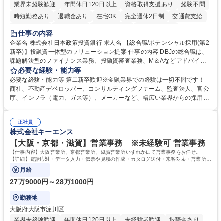
業界未経験歓迎
年間休日120日以上
資格取得支援あり
経験不問
時短勤務あり
退職金あり
在宅OK
完全週休2日制
交通費支給
駅近5分以内
土日祝休み
第二新卒歓迎
寮・社宅あり
仕事の内容
食事補助あり
託児所あり
企業名 株式会社日本政策投資銀行 求人名 【総合職/ポテンシャル採用(第2
新卒)】投融資一体型のソリューション提案 仕事の内容 DBJの総合職は、
課題解決型のファイナンス業務、投融資審査業務、M＆Aなどアドバイザ
リー業務、地域戦略企画業務など、多様な業務に精通し、複数の専門性を
必要な経験・能力等
掛け合わせて広く社会に貢献していく職種です。 入社後は、横断的なロー
必要な経験・能力等 第二新卒歓迎※金融業界での経験は一切不問です！
テーションを経て適性や専門性に応じたキャリアを形成していただきま
商社、不動産デベロッパー、コンサルティングファーム、監査法人、官公
す。総合職として入社いただき、下記いずれかの部門でご活躍いただきま
庁、インフラ（電力、ガス等）、メーカーなど、幅広い業界からの採用実
す。※未経験の方に関しては、入行後3ヶ月間の金融の実務を学んでいた
績があります。 ＜求める人物像＞DBJでは、強い社会的使命感をもち、今
だく研修を準備しております。 ・法人RM業務・金融機能業務・コーポレ
後の日本のあり方を俯瞰する総合性と、金融分野のフロンティアを切り拓
ート・ナレッジ業務 ※それぞれの業務内容に関しては、別途その他労働条
正社員
く高い志を併せもった人材を求めています。ポテンシャル採用（第2新
株式会社キーエンス
件備考欄に記載 募集職種 【総合職/ポテンシャル採用(第2新卒)】投融資一
卒）では、金融業界での経験や知識を問いません。新たな時代を見据え
体型のソリューション提案
て、複雑化する社会課題の解決に向けて先鞭をつける役割を担いたい、と
【大阪・京都・滋賀】営業事務 ※未経験可 営業事務
いう気概をお持ちの方を心待ちにしています。 学歴・資格 学歴：大学院
【仕事内容】大阪営業所、京都営業所、滋賀営業所いずれかにて営業事務をお任せ。
大学 語学力： 資格：
【詳細】電話応対・データ入力・伝票や見積の作成・カタログ送付・来客対応・営業所内
で発生する事務業務や業務改善をお任せ。
月給
27万9000円～28万1000円
勤務地
大阪府大阪市淀川区
業界未経験歓迎
年間休日120日以上
未経験者歓迎
退職金あり