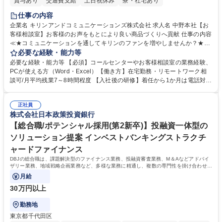
賞与あり
交通費支給
土日祝休み
寮・社宅あり
仕事の内容
企業名 キリンアンドコミュニケーションズ株式会社 求人名 中野本社【お
客様相談室】お客様のお声をもとにより良い商品づくりへ貢献 仕事の内容
≪★コミュニケーションを通してキリンのファンを増やしませんか？★≫
お客様のお声をより良い商品づくりに活かしていく上で、窓口となるお客
必要な経験・能力等
様相談室でのお仕事です。 日々お客様からいただくキリングループへのご
必要な経験・能力等 【必須】コールセンターやお客様相談室の業務経験、
意見を、企業活動に活かしています。お客様からの声に迅速かつ誠意をも
PCが使える方（Word・Excel）【働き方】在宅勤務・リモートワーク相
って対応、情報提供するとともにグループ内活動に反映しています。 【具
談可/月平均残業7～8時間程度 【入社後の研修】着任から1か月は電話対応
体的には】電話応対、メール、お手紙対応、ご指摘品調査報告書作成、有
のOJTを中心に実施し、電話対応に慣れた段階でメール・手紙のOJTを実
人チャットボット対応など。 【1日の対応件数】■電話：月間一人当たり
施する予定です。独り立ち以降もしっかりフォローする体制を整えていま
平均100件前後■メール・手紙：同上40件前後 募集職種 中野本社【お客様
正社員
すのでご安心ください。 【当社について】キリングループの広報機能を担
株式会社日本政策投資銀行
相談室】お客様のお声をもとにより良い商品づくりへ貢献
う会社として、お客様との出会いを大切にし、磨き上げたホスピタリティ
を込めてコミュニケーションをとりながら広報関連業務を行っておりま
【総合職/ポテンシャル採用(第2新卒)】投融資一体型の
す。 学歴・資格 学歴：大学院 大学 高専 短大 専修学校 高校 語学力： 資
ソリューション提案 インベストバンキングストラクチ
格：
ャードファイナンス
DBJの総合職は、課題解決型のファイナンス業務、投融資審査業務、M＆Aなどアドバイ
ザリー業務、地域戦略企画業務など、多様な業務に精通し、複数の専門性を掛け合わせて
広く社会に貢献していく職種です。
月給
30万円以上
勤務地
東京都千代田区