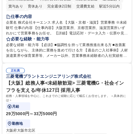
賞与あり
育休あり
完全週休2日制
交通費支給
駅近5分以内
土日祝休み
仕事の内容
企業名 株式会社キーエンス 求人名 【大阪・京都・滋賀】営業事務 ※未経
験可 仕事の内容 【仕事内容】大阪営業所、京都営業所、滋賀営業所いず
れかにて営業事務をお任せ。 【詳細】電話応対・データ入力・伝票や見積
の作成・カタログ送付・来客対応・営業所内で発生する事務業務や業務改
必要な経験・能力等
善をお任せ。 【教育制度】ご入社後、育成担当とペアになりながらOJTに
必要な経験・能力等 【必須】■協調性を持って業務推進出来る方 ■改善案
て業務を覚えていただくことが可能です。業務システムがきちんと構築さ
を出しながら、主体的に業務を進めて行ける方 【過去のご入社事例】人材
れているため、スムーズに仕事に慣れることができる環境です。また、
派遣業界や保育業界等、メーカー以外、営業事務未経験者の入社実績有
「チームで成果を出す文化」があり、良いやり方を積極的に共有しながら
【当社の事務職について】単なる事務ではなく主体性を発揮したサポート
常に改善を目指す風土のため、安心して業務に取り組んでいただけます。
により、キーエンスの付加価値向上に貢献します。ベースの定型業務に加
募集職種 【大阪・京都・滋賀】営業事務 ※未経験可
正社員
えて、お客様や社員の状況に合わせ、能動的なサポート、改善の動きも期
三菱電機プラントエンジニアリング株式会社
待され。組織を支えるスペシャリストとして、チームに貢献し、結果的に
社員から頼られる存在になることができます。平均19:30の退勤以降の業
【大阪】総務人事<未経験歓迎> 三菱電機G・社会イン
務の持ち帰りも禁止されており、メリハリのある働き方となります。 学
フラを支える/年休127日 採用人事
歴・資格 学歴：大学院 大学 高専 短大 語学力： 資格：
総務・人事領域を中心に、これまでのご経験に応じて幅広くお任せします。 ＜具体的に
は＞
月給
29万5000円～33万5000円
勤務地
大阪府大阪市北区