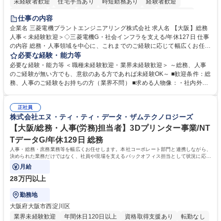
未経験者歓迎
住宅手当あり
時短勤務あり
経験者歓迎
退職金あり
在宅OK
賞与あり
完全週休2日制
交通費支給
仕事の内容
駅近5分以内
土日祝休み
服装自由
寮・社宅あり
食事補助あり
企業名 三菱電機プラントエンジニアリング株式会社 求人名 【大阪】総務
人事＜未経験歓迎＞◇三菱電機G・社会インフラを支える/年休127日 仕事
の内容 総務・人事領域を中心に、これまでのご経験に応じて幅広くお任せ
します。 ＜具体的には＞ ・総務/人事労務（給与・社保・勤怠管理など）
必要な経験・能力等
・採用・教育研修 ・福利厚生運用 など ※基本的には事務所勤務ですが、
必要な経験・能力等 ＜職種未経験歓迎・業界未経験歓迎＞ ～総務、人事
採用や教育等の業務内容により、関西圏以外への日帰り・宿泊を伴う国内
のご経験が無い方でも、意欲のある方であれば未経験OK～ ■歓迎条件：総
出張もございます。 ※担当業務を持ちつつ、お互いに助け合いながら、総
務、人事のご経験をお持ちの方（業界不問） ■求める人物像：・社内外の
務部という組織として協力しながら進める体制です。 募集職種 【大阪】
関係各部門との調整を率先して行い、業務を円滑に遂行できる協調性やコ
総務人事＜未経験歓迎＞◇三菱電機G・社会インフラを支える/年休127日
ミュニケーション能力を持っている方 ・人事総務領域に興味がありゼネラ
正社員
リスト志向をお持ちの方 学歴・資格 学歴：大学院 大学 語学力： 資格：
株式会社エヌ・ティ・ティ・データ・ザムテクノロジーズ
【大阪/総務・人事(労務)担当者】3Dプリンター事業/NT
TデータG/年休129日 総務
人事・総務・庶務業務等を幅広くお任せします。本社コーポレート部門と連携しながら、
決められた業務だけではなく、社員や現場を支えるバックオフィス担当として状況に応じ
て柔軟に対応いただくことを期待します。
月給
28万円以上
勤務地
大阪府大阪市西淀川区
業界未経験歓迎
年間休日120日以上
資格取得支援あり
転勤なし