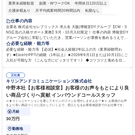
業界未経験歓迎
副業・WワークOK
年間休日120日以上
介護休暇あり
月平均残業時間20時間以内
転勤なし
未経験者歓迎
時短勤務あり
研修あり
在宅OK
育休あり
仕事の内容
完全週休2日制
交通費支給
駅近5分以内
企業名 株式会社セレブリックス 求人名 大阪|博報堂DYグループ【CM・S
NS広告の入稿サポート業務】9月・10月入社限定！ 仕事の内容 博報堂DY
グループ会社に常駐していただき、営業パーソンが業務を進めるうえで発
生する業務を幅広くサポートとしてテレビCMやSNS広告の入稿サポー
必要な経験・能力等
ト、進行管理等 部内アシスタントとしての業務をお任せします。 ◆得意
必要な経験・能力等 【必須】■社会人経験2年以上の方（業界経験問わ
先との定例資料作成 ◆競合調査 ◆広告出稿の進行管理、確認 ◆広告出稿
ず）■ExcelやPPTの経験（1年以上）★2026年9月1日または10月1日にご
後のデータ抽出と効果測定、資料作成 ◆TVCM放送枠の情報管理、不備確
入社が可能な方 《こんな方にピッタリです！》 ◆コツコツと進める仕事
認 ◆TV視聴率データ抽出、資料作成 ◆SNS広告(InstagramやFacebook
が好きな方 ◆チームで協力しながらやりがいのある仕事がしたい方 ◆コ
等)の入稿サポート ◆常駐先への活動履歴の報告 ◆得意先とのビジネスメ
ミュニケーションを取りながら仕事をするのが得意な方 ◆業務を通してキ
ール対応 ◆常駐先に向けた事業拡大の提案 など 募集職種 大阪|博報堂DY
正社員
ャリア・スキルUPを目指したい方 学歴・資格 学歴：大学院 大学 高専 短
キリンアンドコミュニケーションズ株式会社
グループ【CM・SNS広告の入稿サポート業務】9月・10月入社限定！
大 専修学校 高校 語学力： 資格：
中野本社【お客様相談室】お客様のお声をもとにより良
い商品づくりへ貢献 インバウンドコールスタッフ
≪★コミュニケーションを通してキリンのファンを増やしませんか？★≫ お客様のお声
をより良い商品づくりに活かしていく上で、窓口となるお客様相談室でのお仕事です。
月給
30万円
勤務地