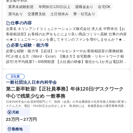
東京都中野区
業界未経験歓迎
年間休日120日以上
退職金あり
在宅OK
賞与あり
交通費支給
土日祝休み
寮・社宅あり
仕事の内容
企業名 キリンアンドコミュニケーションズ株式会社 求人名 中野本社【お
客様相談室】お客様のお声をもとにより良い商品づくりへ貢献 仕事の内容
≪★コミュニケーションを通してキリンのファンを増やしませんか？★≫
お客様のお声をより良い商品づくりに活かしていく上で、窓口となるお客
必要な経験・能力等
様相談室でのお仕事です。 日々お客様からいただくキリングループへのご
必要な経験・能力等 【必須】コールセンターやお客様相談室の業務経験、
意見を、企業活動に活かしています。お客様からの声に迅速かつ誠意をも
PCが使える方（Word・Excel）【働き方】在宅勤務・リモートワーク相
って対応、情報提供するとともにグループ内活動に反映しています。 【具
談可/月平均残業7～8時間程度 【入社後の研修】着任から1か月は電話対応
体的には】電話応対、メール、お手紙対応、ご指摘品調査報告書作成、有
のOJTを中心に実施し、電話対応に慣れた段階でメール・手紙のOJTを実
人チャットボット対応など。 【1日の対応件数】■電話：月間一人当たり
施する予定です。独り立ち以降もしっかりフォローする体制を整えていま
平均100件前後■メール・手紙：同上40件前後 募集職種 中野本社【お客様
正社員
すのでご安心ください。 【当社について】キリングループの広報機能を担
一般社団法人日本内科学会
相談室】お客様のお声をもとにより良い商品づくりへ貢献
う会社として、お客様との出会いを大切にし、磨き上げたホスピタリティ
を込めてコミュニケーションをとりながら広報関連業務を行っておりま
第二新卒歓迎!【正社員事務】年休120日/デスクワーク
す。 学歴・資格 学歴：大学院 大学 高専 短大 専修学校 高校 語学力： 資
中心で残業少なめ 一般事務
格：
日本内科学会の会員管理部門にて、医師（会員）の年会費徴収や住所等個人情報の変更シ
ステム入力、電話・FAX対応をお任せします。将来的には、各種委員会の運営事務局業務
などにも幅広く携わっていただきます。
月給
23万円～27万円
勤務地