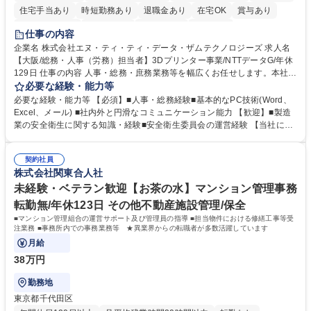
住宅手当あり
時短勤務あり
退職金あり
在宅OK
賞与あり
完全週休2日制
交通費支給
土日祝休み
服装自由
仕事の内容
企業名 株式会社エヌ・ティ・ティ・データ・ザムテクノロジーズ 求人名
【大阪/総務・人事（労務）担当者】3Dプリンター事業/NTTデータG/年休
129日 仕事の内容 人事・総務・庶務業務等を幅広くお任せします。本社コ
ーポレート部門と連携しながら、決められた業務だけではなく、社員や現
必要な経験・能力等
場を支えるバックオフィス担当として状況に応じて柔軟に対応いただくこ
必要な経験・能力等 【必須】■人事・総務経験■基本的なPC技術(Word、
とを期待します。 【詳細】■入退社手続き、社員情報管理■入社時オリエ
Excel、メール) ■社内外と円滑なコミュニケーション能力 【歓迎】■製造
ンテーションの実施■勤怠・各種申請内容の確認■採用業務のサポート■来
業の安全衛生に関する知識・経験■安全衛生委員会の運営経験 【当社につ
客・電話対応 ■郵便物の受領・発送・管理■オフィス設備・備品管理■建
いて】 ◎設立したばかりの会社であり、一緒に企業を立ち上げ・拡大しよ
物・設備修繕の手配及び業者対応■押印・契約書管理等の庶務業務■安全衛
うという意欲のある方を求めています。 ◎経営に近い立場で幅広くキャリ
生に関する業務等■健康診断、産業医面談、休職・復職手続き等の労務サ
契約社員
アが磨けます。 ◎NTTデータグループであり福利厚生は充実しているとと
株式会社関東合人社
ポート■社内ルールの運用・各種社内案内■その他、拠点運営に関わる管理
もに、働き方改革も推進しています。 学歴・資格 学歴：大学院 大学 高専
部門業務 募集職種 【大阪/総務・人事（労務）担当者】3Dプリンター事
短大 専修学校 語学力： 資格：
未経験・ベテラン歓迎【お茶の水】マンション管理事務
業/NTTデータG/年休129日
転勤無/年休123日 その他不動産施設管理/保全
■マンション管理組合の運営サポート及び管理員の指導 ■担当物件における修繕工事等受
注業務 ■事務所内での事務業務等 ★異業界からの転職者が多数活躍しています
月給
38万円
勤務地
東京都千代田区