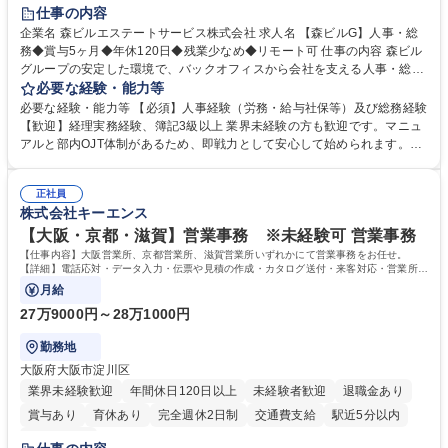
経験者歓迎
退職金あり
在宅OK
賞与あり
育休あり
仕事の内容
完全週休2日制
交通費支給
長期歓迎
駅近5分以内
土日祝休み
企業名 森ビルエステートサービス株式会社 求人名 【森ビルG】人事・総
務◆賞与5ヶ月◆年休120日◆残業少なめ◆リモート可 仕事の内容 森ビル
グループの安定した環境で、バックオフィスから会社を支える人事・総務
をお任せします。 労務と総務の業務をバランスよく担当し、ゆくゆくは制
必要な経験・能力等
度改定などのコア業務にも挑戦できる、やりがいある環境です。 ■勤怠管
必要な経験・能力等 【必須】人事経験（労務・給与社保等）及び総務経験
理、給与計算、社会保険手続き、年末調整等の労務管理全般 ■入退社手続
【歓迎】経理実務経験、簿記3級以上 業界未経験の方も歓迎です。マニュ
き、社内規定の改定や人事制度改定などのコア業務 ■社内イベントの企画
アルと部内OJT体制があるため、即戦力として安心して始められます。
運営やその他総務業務全般 ※労務と総務を1：1の割合でお任せ。 入社後
【魅力・やりがい】森ビルGの安定基盤で労務から総務まで幅広く携われ
は部内のOJTを中心に、あなたの経験に合わせて不足している部分はいつ
ます。定型業務に留まらず、社内規定や人事制度の改定など会社のコア業
でも質問・相談できる環境が整っているため、安心して成長できます。 募
正社員
務に挑戦できるため、自身の成長と組織への貢献度をダイレクトに実感で
株式会社キーエンス
集職種 【森ビルG】人事・総務◆賞与5ヶ月◆年休120日◆残業少なめ◆
きます。 残業少なめ、週1日リモート可など、ワークライフバランスを保
リモート可
ち長期活躍できる環境です。 「これまでの幅広い経験を活かし、長期的な
【大阪・京都・滋賀】営業事務 ※未経験可 営業事務
キャリアを築きたい」という前向きな意欲と挑戦を全力で応援します。 学
【仕事内容】大阪営業所、京都営業所、滋賀営業所いずれかにて営業事務をお任せ。
歴・資格 学歴：大学院 大学 高専 短大 専修学校 高校 語学力： 資格：日商
【詳細】電話応対・データ入力・伝票や見積の作成・カタログ送付・来客対応・営業所内
で発生する事務業務や業務改善をお任せ。
簿記検定1級 日商簿記検定2級 日商簿記検定3級
月給
27万9000円～28万1000円
勤務地
大阪府大阪市淀川区
業界未経験歓迎
年間休日120日以上
未経験者歓迎
退職金あり
賞与あり
育休あり
完全週休2日制
交通費支給
駅近5分以内
土日祝休み