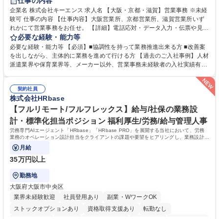
仕事の内容
企業名 株式会社キーエンス 求人名 【大阪・京都・滋賀】営業事務 ※未経
験可 仕事の内容 【仕事内容】大阪営業所、京都営業所、滋賀営業所いず
れかにて営業事務をお任せ。 【詳細】電話応対・データ入力・伝票や見積
の作成・カタログ送付・来客対応・営業所内で発生する事務業務や業務改
必要な経験・能力等
善をお任せ。 【教育制度】ご入社後、育成担当とペアになりながらOJTに
必要な経験・能力等 【必須】■協調性を持って業務推進出来る方 ■改善案
て業務を覚えていただくことが可能です。業務システムがきちんと構築さ
を出しながら、主体的に業務を進めて行ける方 【過去のご入社事例】人材
れているため、スムーズに仕事に慣れることができる環境です。また、
派遣業界や保育業界等、メーカー以外、営業事務未経験者の入社実績有
「チームで成果を出す文化」があり、良いやり方を積極的に共有しながら
【当社の事務職について】単なる事務ではなく主体性を発揮したサポート
常に改善を目指す風土のため、安心して業務に取り組んでいただけます。
により、キーエンスの付加価値向上に貢献します。ベースの定型業務に加
募集職種 【大阪・京都・滋賀】営業事務 ※未経験可
契約社員
えて、お客様や社員の状況に合わせ、能動的なサポート、改善の動きも期
株式会社HRbase
待され。組織を支えるスペシャリストとして、チームに貢献し、結果的に
社員から頼られる存在になることができます。平均19:30の退勤以降の業
【フルリモート/フルフレックス】給与/社保の業務設
務の持ち帰りも禁止されており、メリハリのある働き方となります。 学
計・標準化担当ポジション 福利厚生/労務/給与管理人事
歴・資格 学歴：大学院 大学 高専 短大 語学力： 資格：
労務専門AIエージェント「HRbase」「HRbase PRO」を展開する当社において、労務
業務のオペレーション設計担当をクライアントの課題や要望をヒアリングし、業務設計や
システム設定へと落とし込むポジションです。
月給
35万円以上
勤務地
大阪府大阪市中央区
業界未経験歓迎
社員登用あり
副業・WワークOK
ストックオプションあり
資格取得支援あり
転勤なし