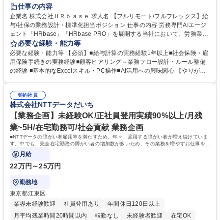
時短勤務あり
在宅OK
完全週休2日制
交通費支給
駅近5分以内
仕事の内容
服装自由
企業名 株式会社ＨＲｂａｓｅ 求人名 【フルリモート/フルフレックス】給
与/社保の業務設計・標準化担当ポジション 仕事の内容 労務専門AIエージ
ェント「HRbase」「HRbase PRO」を展開する当社において、労務業務
のオペレーション設計担当をクライアントの課題や要望をヒアリングし、
必要な経験・能力等
業務設計やシステム設定へと落とし込むポジションです。 【具体的に
必要な経験・能力等 【必須】■給与計算の実務経験1年以上■社会保険・雇
は】・業務オペレーション設計（要件定義/顧客ヒアリング/業務オペレー
用保険手続きの実務経験■顧客ヒアリング～業務フロー設計・ルール整備
ションの洗い出し、ルール整備、システム設定) ・業務マニュアル作成、
の経験 ■基本的なExcelスキル・PC操作■AI活用への興味関心 【やりが
改善 ・給与、賞与計算、及び明細発行 ・社会保険手続（入退社時、年間
い】必要に応じてコンサルティングも行いながら、給与計算や社会保険手
業務など） ・顧客企業のメイン担当者としての窓口対応業務 ・その他
続に関わるフローの設計、マニュアルの作成まで幅広く担当します。単な
（年調等の年次業務など） 募集職種 【フルリモート/フルフレックス】給
契約社員
る設計にとどまらず、ご自身が現場のエキスパートとしてオペレーション
株式会社NTTデータだいち
与/社保の業務設計・標準化担当ポジション
を実行する機会もあり、実務と改善の両面でスキルを発揮できる環境で
す。 学歴・資格 学歴：大学院 大学 高専 短大 専修学校 高校 語学力： 資
【業務企画】未経験OK/正社員登用実績90%以上/月残
格：
業~5H/在宅勤務可/社会貢献 業務企画
■NTTデータの障がい者雇用率を満たすため、年々、雇用する障がい者が増え続けていま
す。中でも、完全在宅勤務の障がい者の増加数が多いため、その業務を増やすお仕事を担
っていただきます。
月給
22万円～25万円
勤務地
東京都江東区
業界未経験歓迎
社員登用あり
年間休日120日以上
月平均残業時間20時間以内
転勤なし
未経験者歓迎
在宅OK