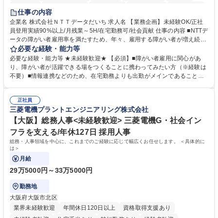
育休あり
完全週休2日制
交通費支給
駅近5分以内
土日祝休み
仕事の内容
企業名 株式会社ＮＴＴデータだいち 求人名 【業務企画】未経験OK/正社
員登用実績90%以上/月残業～5H/在宅勤務可/社会貢献 仕事の内容 ■NTTデ
ータの障がい者雇用率を満たすため、年々、雇用する障がい者が増え続け
ています。中でも、完全在宅勤務の障がい者の増加数が多いため、その業
必要な経験・能力等
務を増やすお仕事を担っていただきます。 【詳細】■既存業務の拡大およ
必要な経験・能力等 ★未経験歓迎★ 【必須】■障がい者雇用に関心があ
び運用のサポート(オペレーション業務:申請書の作成代行等) ■新規事業・
り、障がい者が活躍できる場をつくることに携わってみたい方（※経験は
サービスの企画立案および推進 障がい者の方にどんな仕事があると良いか
不要）■情報連携などのため、在宅勤務よりも出勤がメインであることに
考えてみてほしいと募集しているので、意見を吸い上げ実現に向けて企画
理解いただける方 【魅力・やりがい】自身の企画が障がい者の新たな雇用
します。 ■在宅勤務の障がい者社員とのコミュニケーションを通じた適性
や活躍の場を生む、唯一無二の社会貢献性を実感できます。 【正社員登
やスキルの把握 ■AI活用業務など、既存領域を超えた案件の開拓 ■NTTデ
正社員
用】正社員登用を前提としておりますので、最短で1.5年～2年で正社員へ
三菱電機プラントエンジニアリング株式会社
ータグループの会社へ提案活動 募集職種 【業務企画】未経験OK/正社員登
の雇用切り替えとなります。過去の正社員登用率は90％です。 将来的に
用実績90%以上/月残業～5H/在宅勤務可/社会貢献
は当社の中核となる管理職になって頂く事を期待しています。 正社員登用
【大阪】総務人事<未経験歓迎> 三菱電機G・社会イン
に向け全力でサポートを行いますのでご安心ください。 学歴・資格 学
フラを支える/年休127日 採用人事
歴：大学院 大学 高専 短大 専修学校 高校 語学力： 資格：
総務・人事領域を中心に、これまでのご経験に応じて幅広くお任せします。 ＜具体的に
は＞
月給
29万5000円～33万5000円
勤務地
大阪府大阪市北区
業界未経験歓迎
年間休日120日以上
資格取得支援あり