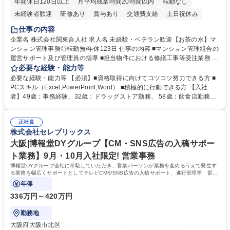
年間休日120日以上
月平均残業時間20時間以内
転勤なし
未経験者歓迎
研修あり
賞与あり
交通費支給
土日祝休み
仕事の内容
企業名 株式会社関東合人社 求人名 未経験・ベテラン歓迎【お茶の水】マ
ンション管理事務◎転勤無/年休123日 仕事の内容 ■マンション管理組合の
運営サポート及び管理員の指導 ■担当物件における修繕工事等受注業務 ■
事務所内での事務業務等 ★異業界からの転職者が多数活躍しています
必要な経験・能力等
【年収補足】532万円 ＋別途インセンティヴで平均約100万円/年（昨年度
必要な経験・能力等 【必須】■資格取得に向けてコツコツ努力できる方 ■
実績） ＋管理業務主任者資格手当50,000円/月 ★親会社である株式会社合
PCスキル（Excel,PowerPoint,Word） ■積極的に行動できる方 【入社
人社計画研究所社のグループ会社として、質の高いサービスと適性価格を
者】49歳：事務経験、32歳：ドラッグストア勤務、 58歳：飲食店勤務
武器に約20年受託戸数増加中です。https://www.gojin.co.jp/abt/abt_3.html
等：中途採用の9割が未経験者！ 【資格取得支援】■メンター制度■社内模
募集職種 未経験・ベテラン歓迎【お茶の水】マンション管理事務◎転勤
試や研修制度など充実！ ＊未資格者の8割以上が入社2年以内に資格を取
無/年休123日
正社員
得出来ております！ 【魅力】■フレックス制度、未経験からでも下限年収
株式会社セレブリックス
を一律支給！ ■管理業務主任者資格取得後には50,000円/月の手当あり！
学歴・資格 学歴：大学院 大学 高専 短大 専修学校 高校 語学力： 資格：第
大阪|博報堂DYグループ【CM・SNS広告の入稿サポー
一種運転免許普通自動車
ト業務】9月・10月入社限定! 営業事務
博報堂DYグループ会社に常駐していただき、営業パーソンが業務を進めるうえで発生す
る業務を幅広くサポートとしてテレビCMやSNS広告の入稿サポート、進行管理等 部内
アシスタントとしての業務をお任せします。
年俸
336万円～420万円
勤務地
大阪府大阪市北区