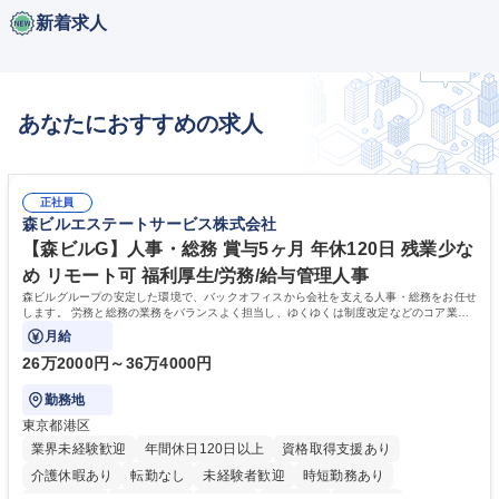
新着求人
あなたにおすすめの求人
正社員
森ビルエステートサービス株式会社
【森ビルG】人事・総務 賞与5ヶ月 年休120日 残業少な
め リモート可 福利厚生/労務/給与管理人事
森ビルグループの安定した環境で、バックオフィスから会社を支える人事・総務をお任せ
します。 労務と総務の業務をバランスよく担当し、ゆくゆくは制度改定などのコア業務
にも挑戦できる、やりがいある環境です。
月給
26万2000円～36万4000円
勤務地
東京都港区
業界未経験歓迎
年間休日120日以上
資格取得支援あり
介護休暇あり
転勤なし
未経験者歓迎
時短勤務あり