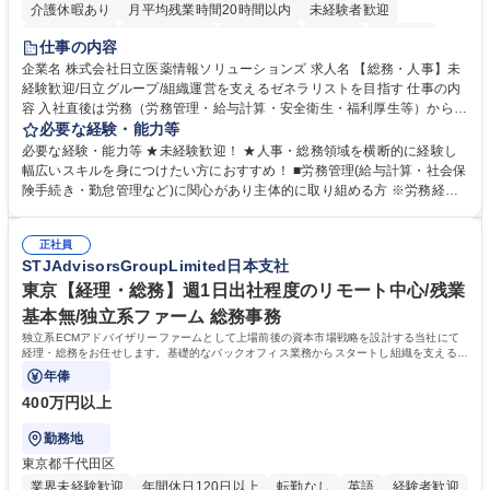
介護休暇あり
月平均残業時間20時間以内
未経験者歓迎
住宅手当あり
時短勤務あり
退職金あり
在宅OK
賞与あり
仕事の内容
育休あり
完全週休2日制
交通費支給
土日祝休み
寮・社宅あり
企業名 株式会社日立医薬情報ソリューションズ 求人名 【総務・人事】未
経験歓迎/日立グループ/組織運営を支えるゼネラリストを目指す 仕事の内
容 入社直後は労務（労務管理・給与計算・安全衛生・福利厚生等）からお
任せいたします。将来は総務・採用・教育業務へ守備範囲を広げ、組織運
必要な経験・能力等
営を支えるゼネラリストをめざせます。 ・初期業務：労働時間管理、給与
必要な経験・能力等 ★未経験歓迎！ ★人事・総務領域を横断的に経験し
計算、社会保険対応、福利厚生管理、安全衛生、健康経営推進等をお任せ
幅広いスキルを身につけたい方におすすめ！ ■労務管理(給与計算・社会保
します。ご経験に応じて、休職者管理など、幅広く経験を積んでいただき
険手続き・勤怠管理など)に関心があり主体的に取り組める方 ※労務経験
ます。 ・将来的な広がり：総務・採用・教育・税務対応・経営企画等。
者は早期にご活躍いただけます。 ■チームで仕事を推進できる方■将来は
★メンバーがマンツーマンで丁寧に教えるため、ご経験が浅くても安心！
マネジメント職として活躍したい 【尚可】■人事、労務、採用、教育業務
幅広く経験を積みたい意欲がある方に最適な環境です。 募集職種 【総
正社員
のご経験 ■労務管理（給与計算・社会保険手続き・勤怠管理など）の経験
STJAdvisorsGroupLimited日本支社
務・人事】未経験歓迎/日立グループ/組織運営を支えるゼネラリストを目
■衛生管理者の資格をお持ちの方 学歴・資格 学歴：大学院 大学 高専 短大
指す
専修学校 高校 語学力： 資格：
東京【経理・総務】週1日出社程度のリモート中心/残業
基本無/独立系ファーム 総務事務
独立系ECMアドバイザリーファームとして上場前後の資本市場戦略を設計する当社にて
経理・総務をお任せします。基礎的なバックオフィス業務からスタートし組織を支える専
任担当として広く活躍できる環境です。
年俸
400万円以上
勤務地
東京都千代田区
業界未経験歓迎
年間休日120日以上
転勤なし
英語
経験者歓迎