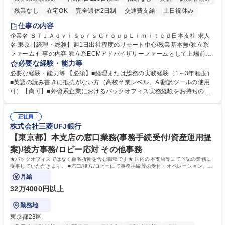
残業なし
在宅OK
完全週休2日制
交通費支給
土日祝休み
仕事の内容
企業名 ＳＴＪＡｄｖｉｓｏｒｓＧｒｏｕｐＬｉｍｉｔｅｄ日本支社 求人
名 東京【経理・総務】週1日出社程度のリモート中心/残業基本無/独立系
ファーム 仕事の内容 独立系ECMアドバイザリーファームとして上場前後
の資本市場戦略を設計する当社にて経理・総務をお任せします。基礎的な
必要な経験・能力等
バックオフィス業務からスタートし組織を支える専任担当として広く活躍
必要な経験・能力等 【必須】■経理または総務の実務経験（1～3年程度）
できる環境です。 ■日常経理、月次および年次決算サポート業務 ■本国
■英語の読み書きに抵抗がない方（高校卒業レベル。AI翻訳ツールの使用
（グローバル）との英文メール対応（AI翻訳ツール等を使用しての対応で
可）【尚可】■外資系企業におけるバックオフィス実務経験をお持ちの方
問題ございません） ■オフィス環境整備、郵便物の発送・受取等の総務業
【必須・尚可要件】簿記などの特別な資格や、TOEIC等のスコアは求めて
務全般 ■その他バックオフィス関連サポート ※ご経験に合わせて無理なく
おりません。日々の事務処理を丁寧かつ正確に行える方を歓迎します。
業務をお任せします。残業も基本的には発生せず、ご自身のペースで業務
正社員
【働き方について】現在は週4日程度の在宅勤務を実施しており、ワーク
株式会社三菱UFJ銀行
を進めやすく定着率の高い環境です。 募集職種 東京【経理・総務】週1日
ライフバランスを重視する方に最適な環境です（フルリモートも面接で相
出社程度のリモート中心/残業基本無/独立系ファーム
談可）。【求める人物像】幅広いバックオフィス業務に柔軟に対応でき、
【東京都】本支店の窓口業務(事務手続受付/資産運用提
社内外と円滑にコミュニケーションを取りながら業務を推進できる方 学
案)/後方事務/ロビー応対 その他事務
歴・資格 学歴：大学院 大学 高専 短大 専修学校 高校 語学力： 資格：
★バックオフィスではなく顧客折衝を含む職種です★ 国内の本支店等にて下記の業務に
従事していただきます。 ■窓口/後方/ロビーにて事務手続等の受付・オペレーション、お
客様対応
月給
32万4000円以上
勤務地
東京都23区