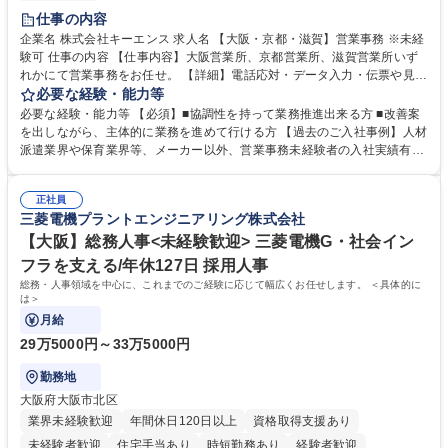
土日祝休み
仕事の内容
企業名 株式会社キーエンス 求人名 【大阪・京都・滋賀】営業事務 ※未経
験可 仕事の内容 【仕事内容】大阪営業所、京都営業所、滋賀営業所いず
れかにて営業事務をお任せ。 【詳細】電話応対・データ入力・伝票や見積
の作成・カタログ送付・来客対応・営業所内で発生する事務業務や業務改
必要な経験・能力等
善をお任せ。 【教育制度】ご入社後、育成担当とペアになりながらOJTに
必要な経験・能力等 【必須】■協調性を持って業務推進出来る方 ■改善案
て業務を覚えていただくことが可能です。業務システムがきちんと構築さ
を出しながら、主体的に業務を進めて行ける方 【過去のご入社事例】人材
れているため、スムーズに仕事に慣れることができる環境です。また、
派遣業界や保育業界等、メーカー以外、営業事務未経験者の入社実績有
「チームで成果を出す文化」があり、良いやり方を積極的に共有しながら
【当社の事務職について】単なる事務ではなく主体性を発揮したサポート
常に改善を目指す風土のため、安心して業務に取り組んでいただけます。
により、キーエンスの付加価値向上に貢献します。ベースの定型業務に加
募集職種 【大阪・京都・滋賀】営業事務 ※未経験可
正社員
えて、お客様や社員の状況に合わせ、能動的なサポート、改善の動きも期
三菱電機プラントエンジニアリング株式会社
待され。組織を支えるスペシャリストとして、チームに貢献し、結果的に
社員から頼られる存在になることができます。平均19:30の退勤以降の業
【大阪】総務人事<未経験歓迎> 三菱電機G・社会イン
務の持ち帰りも禁止されており、メリハリのある働き方となります。 学
フラを支える/年休127日 採用人事
歴・資格 学歴：大学院 大学 高専 短大 語学力： 資格：
総務・人事領域を中心に、これまでのご経験に応じて幅広くお任せします。 ＜具体的に
は＞
月給
29万5000円～33万5000円
勤務地
大阪府大阪市北区
業界未経験歓迎
年間休日120日以上
資格取得支援あり
未経験者歓迎
住宅手当あり
時短勤務あり
経験者歓迎