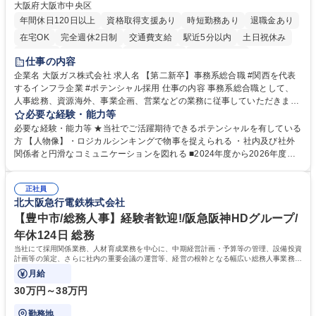
大阪府大阪市中央区
年間休日120日以上
資格取得支援あり
時短勤務あり
退職金あり
在宅OK
完全週休2日制
交通費支給
駅近5分以内
土日祝休み
服装自由
第二新卒歓迎
寮・社宅あり
食事補助あり
仕事の内容
企業名 大阪ガス株式会社 求人名 【第二新卒】事務系総合職 #関西を代表
するインフラ企業 #ポテンシャル採用 仕事の内容 事務系総合職として、
人事総務、資源海外、事業企画、営業などの業務に従事していただきま
す。 【業務内容の一例】■所属事業部の勤労業務 ■海外に関係する各種業
必要な経験・能力等
務 ■営業部門の企画スタッフ、ルート営業 【キャリアパス】入社後の配属
必要な経験・能力等 ★当社でご活躍期待できるポテンシャルを有している
ポジションで一定期間ご活躍頂いた後、本人の適性及び将来のキャリアを
方 【人物像】・ロジカルシンキングで物事を捉えられる ・社内及び社外
鑑みてジョブローテーションを行います。 【育成】OJTでの現場育成や研
関係者と円滑なコミュニケーションを図れる ■2024年度から2026年度ま
修カリキュラムを通じて、Daigasグループの業務で必要となる知識につい
での3ヵ年を対象とする「Daigasグループ中期経営計画2026」を策定しま
て学んでいただきます。 募集職種 【第二新卒】事務系総合職 #関西を代
した。https://www.osakagas.co.jp/company/press/pr2024/1777576_564
表するインフラ企業 #ポテンシャル採用
正社員
72.html ■エネルギーセキュリティの不安定化や気候変動による自然災害の
北大阪急行電鉄株式会社
甚大化など、これまで以上に社会課題解決の重要性が高まっています。
「未来の日常」の創造に向けて持続可能な社会の実現に貢献してまいりま
【豊中市/総務人事】経験者歓迎!/阪急阪神HDグループ/
す。 学歴・資格 学歴：大学院 大学 語学力： 資格：
年休124日 総務
当社にて採用関係業務、人材育成業務を中心に、中期経営計画・予算等の管理、設備投資
計画等の策定、さらに社内の重要会議の運営等、経営の根幹となる幅広い総務人事業務全
般を担当していただきます。
月給
30万円～38万円
勤務地