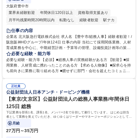
大阪府豊中市
業界未経験歓迎
年間休日120日以上
資格取得支援あり
月平均残業時間20時間以内
転勤なし
経験者歓迎
駅ナカ
退職金あり
完全週休2日制
交通費支給
駅近5分以内
仕事の内容
土日祝休み
服装自由
昼食補助あり
食事補助あり
企業名 北大阪急行電鉄株式会社 求人名 【豊中市/総務人事】経験者歓迎！/
阪急阪神HDグループ/年休124日 仕事の内容 当社にて採用関係業務、人材
育成業務を中心に、中期経営計画・予算等の管理、設備投資計画等の策
定、さらに社内の重要会議の運営等、経営の根幹となる幅広い総務人事業
必要な経験・能力等
務全般を担当していただきます。 【主な業務内容】 ■採用関係業務および
必要な経験・能力等 【必須】■総務人事の実務経験がある方 【歓迎】■採
人材育成(社員研修)業務の推進 ■中期経営計画および予算等の管理 ■設備
用業務、人材育成に携わったことのある方 【求める人物像】 ■探求心を持
投資計画等の策定 ■社内の重要会議の運営 ■その他総務人事業務全般 【入
ち前向きに業務に取り組める方 ■臆せずに部門・会社を超えたコミュニケ
社後】入社後は採用や育成をメインに担当し将来的には経営根幹に関わる
ーションの取れる方 ■自分で考えて行動のできる方 ■第二の創業期を迎え
総務人事業務全般へ幅広く従事していただきます。 募集職種 【豊中市/総
る当社で組織の次代を担うネクスト人材として長期的に成長したい方 ■周
務人事】経験者歓迎！/阪急阪神HDグループ/年休124日
正社員
囲のメンバーと協調しつつ主体性を持って能動的に業務を推進できる方 学
公益財団法人日本アンチ・ドーピング機構
歴・資格 学歴：大学院 大学 高専 短大 専修学校 高校 語学力： 資格：
【東京/文京区】公益財団法人の総務人事業務/年間休日
125日 総務
下記業務を部長1名、課長1名、メンバー2名で分担して遂行しています。 はじめは担当
者として業務を覚えていただき、ゆくゆくはリーダーやマネージャーポジションとして活
躍いただくことを期待しています。
月給
27万円～35万円