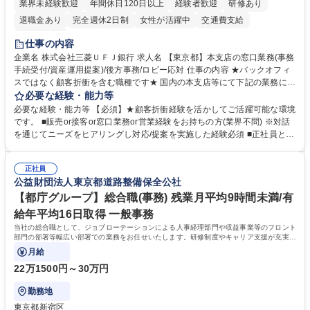
業界未経験歓迎
年間休日120日以上
経験者歓迎
研修あり
退職金あり
完全週休2日制
女性が活躍中
交通費支給
土日祝休み
仕事の内容
企業名 株式会社三菱ＵＦＪ銀行 求人名 【東京都】本支店の窓口業務(事務
手続受付/資産運用提案)/後方事務/ロビー応対 仕事の内容 ★バックオフィ
スではなく顧客折衝を含む職種です★ 国内の本支店等にて下記の業務に従
事していただきます。 ■窓口/後方/ロビーにて事務手続等の受付・オペレ
必要な経験・能力等
ーション、お客様対応 ■窓口にて、ご来店された個人のお客様に対して金
必要な経験・能力等 【必須】★顧客折衝経験を活かしてご活躍可能な環境
融商品のご提案 ■効率的な事務運用の検討・構築等 ≪業務紹介：ご応募前
です。 ■販売or接客or窓口業務or営業経験をお持ちの方(業界不問) ※対話
に必ずご覧ください≫ ※記事 https://www.mysite.bk.mufg.jp/career/circle/
を通じてニーズをヒアリングし対応/提案を実施した経験必須 ■正社員とし
article17/ ※動画 https://youtu.be/H-S7HaJqqbg 募集職種 【東京都】本支
ての就業経験1年以上 【歓迎】■金融業界での就業経験■銀行での預金為替
店の窓口業務(事務手続受付/資産運用提案)/後方事務/ロビー応対
事務経験 ■金融商品の提案・販売経験 ≪魅力≫研修やOJT環境が整ってい
正社員
るので安心して入行いただけます。 幅広いキャリアの選択肢があり、公募
公益財団法人東京都道路整備保全公社
や社内副業等を活用し、 一人ひとりが挑戦できるカルチャーが浸透してい
ます。 学歴・資格 学歴：大学院 大学 高専 短大 専修学校 高校 語学力：
【都庁グループ】総合職(事務) 残業月平均9時間未満/有
資格：
給年平均16日取得 一般事務
当社の総合職として、ジョブローテーションによる人事経理部門や収益事業等のフロント
部門の部署等幅広い部署での業務をお任せいたします。研修制度やキャリア支援が充実し
ております！ ※下記業務詳細
月給
22万1500円～30万円
勤務地
東京都新宿区