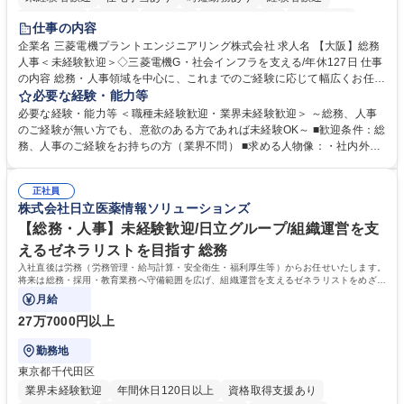
退職金あり
在宅OK
賞与あり
完全週休2日制
交通費支給
仕事の内容
駅近5分以内
土日祝休み
服装自由
寮・社宅あり
食事補助あり
企業名 三菱電機プラントエンジニアリング株式会社 求人名 【大阪】総務
人事＜未経験歓迎＞◇三菱電機G・社会インフラを支える/年休127日 仕事
の内容 総務・人事領域を中心に、これまでのご経験に応じて幅広くお任せ
します。 ＜具体的には＞ ・総務/人事労務（給与・社保・勤怠管理など）
必要な経験・能力等
・採用・教育研修 ・福利厚生運用 など ※基本的には事務所勤務ですが、
必要な経験・能力等 ＜職種未経験歓迎・業界未経験歓迎＞ ～総務、人事
採用や教育等の業務内容により、関西圏以外への日帰り・宿泊を伴う国内
のご経験が無い方でも、意欲のある方であれば未経験OK～ ■歓迎条件：総
出張もございます。 ※担当業務を持ちつつ、お互いに助け合いながら、総
務、人事のご経験をお持ちの方（業界不問） ■求める人物像：・社内外の
務部という組織として協力しながら進める体制です。 募集職種 【大阪】
関係各部門との調整を率先して行い、業務を円滑に遂行できる協調性やコ
総務人事＜未経験歓迎＞◇三菱電機G・社会インフラを支える/年休127日
ミュニケーション能力を持っている方 ・人事総務領域に興味がありゼネラ
正社員
リスト志向をお持ちの方 学歴・資格 学歴：大学院 大学 語学力： 資格：
株式会社日立医薬情報ソリューションズ
【総務・人事】未経験歓迎/日立グループ/組織運営を支
えるゼネラリストを目指す 総務
入社直後は労務（労務管理・給与計算・安全衛生・福利厚生等）からお任せいたします。
将来は総務・採用・教育業務へ守備範囲を広げ、組織運営を支えるゼネラリストをめざせ
ます。
月給
27万7000円以上
勤務地
東京都千代田区
業界未経験歓迎
年間休日120日以上
資格取得支援あり