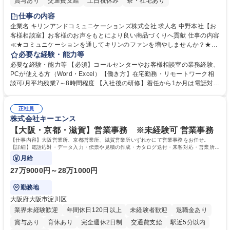
賞与あり
交通費支給
土日祝休み
寮・社宅あり
仕事の内容
企業名 キリンアンドコミュニケーションズ株式会社 求人名 中野本社【お
客様相談室】お客様のお声をもとにより良い商品づくりへ貢献 仕事の内容
≪★コミュニケーションを通してキリンのファンを増やしませんか？★≫
お客様のお声をより良い商品づくりに活かしていく上で、窓口となるお客
必要な経験・能力等
様相談室でのお仕事です。 日々お客様からいただくキリングループへのご
必要な経験・能力等 【必須】コールセンターやお客様相談室の業務経験、
意見を、企業活動に活かしています。お客様からの声に迅速かつ誠意をも
PCが使える方（Word・Excel）【働き方】在宅勤務・リモートワーク相
って対応、情報提供するとともにグループ内活動に反映しています。 【具
談可/月平均残業7～8時間程度 【入社後の研修】着任から1か月は電話対応
体的には】電話応対、メール、お手紙対応、ご指摘品調査報告書作成、有
のOJTを中心に実施し、電話対応に慣れた段階でメール・手紙のOJTを実
人チャットボット対応など。 【1日の対応件数】■電話：月間一人当たり
施する予定です。独り立ち以降もしっかりフォローする体制を整えていま
平均100件前後■メール・手紙：同上40件前後 募集職種 中野本社【お客様
正社員
すのでご安心ください。 【当社について】キリングループの広報機能を担
株式会社キーエンス
相談室】お客様のお声をもとにより良い商品づくりへ貢献
う会社として、お客様との出会いを大切にし、磨き上げたホスピタリティ
を込めてコミュニケーションをとりながら広報関連業務を行っておりま
【大阪・京都・滋賀】営業事務 ※未経験可 営業事務
す。 学歴・資格 学歴：大学院 大学 高専 短大 専修学校 高校 語学力： 資
【仕事内容】大阪営業所、京都営業所、滋賀営業所いずれかにて営業事務をお任せ。
格：
【詳細】電話応対・データ入力・伝票や見積の作成・カタログ送付・来客対応・営業所内
で発生する事務業務や業務改善をお任せ。
月給
27万9000円～28万1000円
勤務地
大阪府大阪市淀川区
業界未経験歓迎
年間休日120日以上
未経験者歓迎
退職金あり
賞与あり
育休あり
完全週休2日制
交通費支給
駅近5分以内