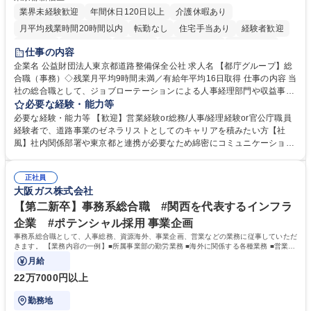
業界未経験歓迎
年間休日120日以上
介護休暇あり
月平均残業時間20時間以内
転勤なし
住宅手当あり
経験者歓迎
研修あり
退職金あり
賞与あり
完全週休2日制
交通費支給
仕事の内容
駅近5分以内
資格取得手当あり
食事補助あり
企業名 公益財団法人東京都道路整備保全公社 求人名 【都庁グループ】総
合職（事務）◇残業月平均9時間未満／有給年平均16日取得 仕事の内容 当
社の総合職として、ジョブローテーションによる人事経理部門や収益事業
等のフロント部門の部署等幅広い部署での業務をお任せいたします。研修
必要な経験・能力等
制度やキャリア支援が充実しております！ ※下記業務詳細 【業務詳細】■
必要な経験・能力等 【歓迎】営業経験or総務/人事/経理経験or官公庁職員
管理部門：広報、人事、経理など当公社の運営に係る管理業務 ■収益部
経験者で、道路事業のゼネラリストとしてのキャリアを積みたい方【社
門：駐車場の新規開拓、管理運営、新宿駅西口広場の「イベントコーナ
風】社内関係部署や東京都と連携が必要なため綿密にコミュニケーション
ー」などの管理運営 ■道路部門：整備の急がれる骨格幹線道路や木造住宅
を図っています。 【業務の魅力】■幅広く携われる：総合職（事務）で
密集地域の特定整備路線の用地取得、道路に関する普及啓発事業、都内の
は、駐車場の管理運営や道路用地の取得、公益財団法人の中枢を担う管理
道路施設や道路工事現場の見学ツアー事業 ※入社後は上記いずれかの部門
正社員
部門など多岐に渡る業務を経験できます。 ■様々なプロジェクト：駐車場
大阪ガス株式会社
へ配属。※業務内容変更の範囲：会社の定める業務 募集職種 【都庁グル
事業の他、新宿駅西口広場内に設置された照明を兼ねた広告「ブライトサ
ープ】総合職（事務）◇残業月平均9時間未満／有給年平均16日取得
イン」の管理運営を行うなど、事業収益を生み出す活動を積極的に行って
【第二新卒】事務系総合職 #関西を代表するインフラ
います。 学歴・資格 学歴：大学院 大学 高専 短大 専修学校 高校 語学力：
企業 #ポテンシャル採用 事業企画
資格：
事務系総合職として、人事総務、資源海外、事業企画、営業などの業務に従事していただ
きます。 【業務内容の一例】■所属事業部の勤労業務 ■海外に関係する各種業務 ■営業部
門の企画スタッフ、ルート営業
月給
22万7000円以上
勤務地