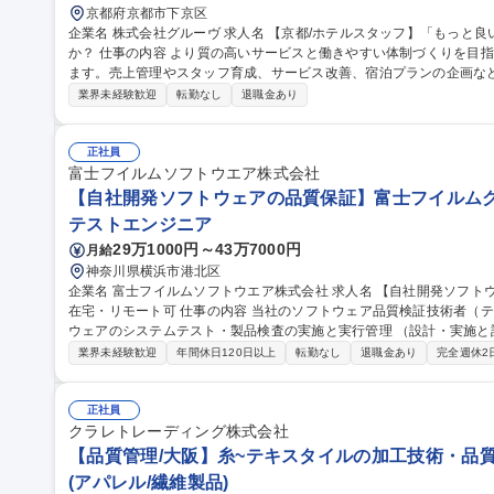
京都府京都市下京区
企業名 株式会社グルーヴ 求人名 【京都/ホテルスタッフ】「もっと良いホテルにしたい」想いを形にしません
か？ 仕事の内容 より質の高いサービスと働きやすい体制づくりを目指し新たなホテル運営マネージャーを募集し
ます。売上管理やスタッフ育成、サービス改善、宿泊プランの企画な
ションです。 ＞＞仕事内容＜＜ ホテル運営全般をお任せします！ ■ホテル全体の運営管理 ■アルバイトスタッフ
業界未経験歓迎
転勤なし
退職金あり
の育成・マネジメント ■売上/稼働率の管理 ■予約サイト（OTA）の販
上に向けた改善 ■施設/設備の維持管理 ■地域との連携やイベント企画 
本社との連携 ■備品等の在庫管理/発注業務 ■電話/メール対応 ■清掃業務など 募集職種 【京都/ホテル
正社員
「もっと良いホテルにしたい」想いを形にしませんか？
富士フイルムソフトウエア株式会社
【自社開発ソフトウェアの品質保証】富士フイルムグル
テストエンジニア
29万1000円～43万7000円
月給
神奈川県横浜市港北区
企業名 富士フイルムソフトウエア株式会社 求人名 【自社開発ソフトウェアの品質保証】富士フイルムグループ/
在宅・リモート可 仕事の内容 当社のソフトウェア品質検証技術者（テストエンジニア）として、当社開発ソフト
ウェアのシステムテスト・製品検査の実施と実行管理 （設計・実施と
す。 【業務詳細】品質・効率（ex. テスト自動化）の向上や、今後のCloud/AI/IoT/DevOps時代のテスト・品質保
業界未経験歓迎
年間休日120日以上
転勤なし
退職金あり
完全週休2
証に向けて、最新の技術を取り入れることに積極的にチャレンジする人を期待します。 
体の品質保証を担っているのに対し、弊社ではソフトウェア部分の品質保証
【自社開発ソフトウェアの品質保証】富士フイルムグループ/在宅・リ
正社員
クラレトレーディング株式会社
【品質管理/大阪】糸~テキスタイルの加工技術・品質
(アパレル/繊維製品)