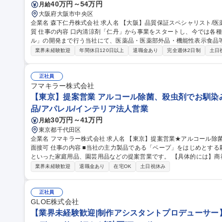
40万円～54万円
月給
大阪府大阪市中央区
企業名 森下仁丹株式会社 求人名 【大阪】品質保証スペシャリスト/医薬品★新商品を開発し続けるベンチャー気
質 仕事の内容 口内清涼剤「仁丹」から事業をスタートし、今では各種医薬品・健康食品から「シームレスカプセ
ル」の開発まで行う当社にて、医薬品・医薬部外品・機能性表示食品
す。 (1)医薬品等製造販売業におけるGQP関連業務 (2)国内外、医薬品等製造所への管理、監督(委託工場の監査、
業界未経験歓迎
年間休日120日以上
退職金あり
完全週休2日制
土日
改善指導等) (3)医療用医薬品承認書と製造実態の点検業務(試験データ監
性表示食品、食品等)について、品質に問題がないことを確認する業務
ュー審査業務) 監査対応：(社内)7件/年程度、(社外)10件/年程度をチームで分
正社員
阪】品質保証スペシャリスト/医薬品★新商品を開発し続けるベンチャ
フマキラー株式会社
【東京】提案営業 アルコール除菌、殺虫剤でお馴染み
品/アパレル/インテリア法人営業
30万円～41万円
月給
東京都千代田区
企業名 フマキラー株式会社 求人名 【東京】提案営業★アルコール除菌、殺虫剤でお馴染みのフマキラー ◎WEB
面接可 仕事の内容 ■当社の主力製品である「ベープ」をはじめとする殺虫用品や「キッチン用アルコール除菌」
といった家庭用品、園芸用品などの提案営業です。 【具体的には】商
ー、スーパー ドラッグストア等 ）への本部商談と店頭での販売促進を中心に担っていただきます。市場や販売動
業界未経験歓迎
退職金あり
在宅OK
土日祝休み
向の調査 ・製品や売場レイアウトの提案、 その提案資料の作成（ディ
暮らしを守ることに直結するやりがいのある営業です ■弊社は海外で
は海外営業としてのキャリア構築も可能です。 募集職種 【東京】提案営業★アルコール除菌、殺虫剤でお馴染み
正社員
のフマキラー ◎WEB面接可
GLOE株式会社
【業界未経験歓迎|制作アシスタントプロデューサー】V