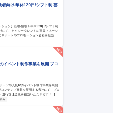
向け/年休120日/シフト制 芸
当社にて、セクシータレントの専属マネージ
のサポートやプロモーション企画を担当し
自分のアイデアで担当女優がメディアの主役
女優が活躍すれば活躍するほど、海外イベン
職種 【専属AV女優の
のイベント制作事業を展開 プロ
け新規コンテンツ事業を展開する当社にて、プロ
進行管理全般を担当いただきます！ 【具
理■協力会社や出演者、社内各部門等の社内
自由
と更新■企画書・予算表等の各種資料作成
【仕事の魅力】イベント制作の枠を超え、自
 【アシスタントプ