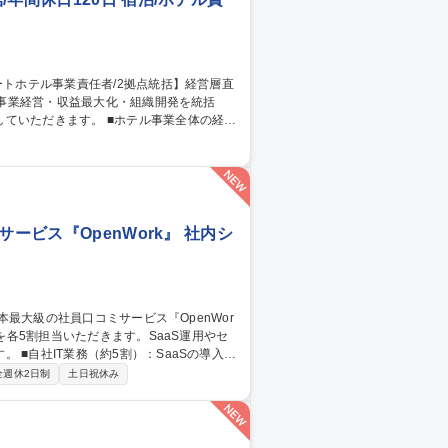
 ■ホテル事業全体の経営
よびサービス品質改善 ■ADR/RevPAR向
評価制度運用および採用計画策定 ■ブランド
ービス『OpenWork』 社内シ
導入・
スク。 ■BNG社IT支援（約5割・週2～3
全週休2日制
土日祝休み
/CMS運用、IT資産管理、ISMS認証取得に向けた体制
の裁量でIT環境を設計・自走化へ導く新設
大級の社員口コミサービス『OpenWork』