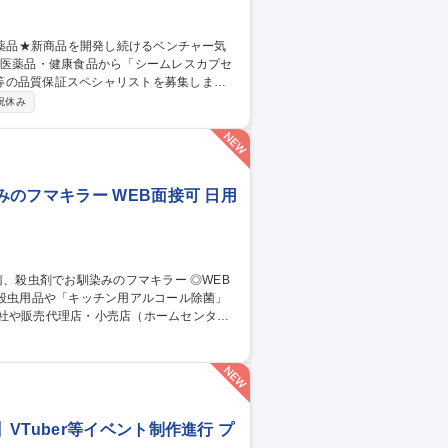
等の品質保証スペシャリストを募集しま
祝休み
査等含む) (4)各製品(医療用医薬品、機能
(製品開発時に各開発ステップでの製品レビ
担して対応します。 募集職種 【大
ー気質
のフマキラー WEB面接可 日用
社や販売代理店・小売店（ホームセンタ
スプレイや販促物の企画）等。 ■人の命や
も殺虫剤事業を展開しております。将来的に
Tuber等イベント制作進行 プ