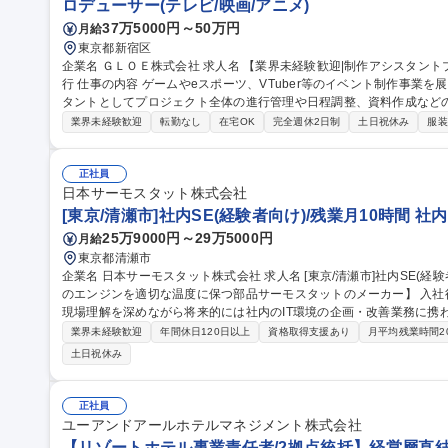
ロデューサー(テレビ/映画/アニメ)
37万5000円～50万円
月給
東京都新宿区
企業名 ＧＬＯＥ株式会社 求人名 【業界未経験歓迎|制作アシスタントプロデューサー】VTuber等イベント制作進
行 仕事の内容 ゲームやeスポーツ、VTuber等のイベント制作事業を展開する当社にて、プロデューサーのアシス
タントとしてプロジェクト全体の進行管理や日程調整、資料作成などの推進
には】■WBS設計・更新や全体スケジュール・タスク管理 ■協力会社
業界未経験歓迎
転勤なし
在宅OK
完全週休2日制
土日祝休み
服装
書・工程表・予算表の作成 ■見積回収・発注・納品管理 ■複数案件の並行
公演からオリジナルイベントまで多様なプロジェクトの推進力として活
効率的に案件を前進させる実務スキルが身につきます。 募集職種 【業界未経験歓迎|制作アシスタントプロデュー
正社員
サー】VTuber等イベント制作進行
日本サーモスタット株式会社
[東京/清瀬市]社内SE(経験者向け)/残業月10時間 
25万9000円～29万5000円
月給
東京都清瀬市
企業名 日本サーモスタット株式会社 求人名 [東京/清瀬市]社内SE(経験者向け)/残業月10時間 仕事の内容 【自動車
のエンジンを適切な温度に保つ部品サーモスタットのメーカー】 入社
現場理解を深めながら将来的には社内のIT環境の企画・改善業務に携わって頂きます。 ■I
PC・IT機器のセットアップ/管理(キッティング)、社内問い合わせ対
業界未経験歓迎
年間休日120日以上
資格取得支援あり
月平均残業時間2
(業務ツール等) 、業務運用サポート 、社内IT講習の実施等■IT環境
土日祝休み
築・運用 (基幹システム・仮想環境等)、業務効率化ツールの作成・改修及びプロ
等)、ITインフラの構築・運用、DX推進活
正社員
ユーアンドアールホテルマネジメント株式会社
【リゾートホテル事業責任者/2拠点統括】経営層直結/