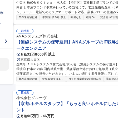
企業名 株式会社Ｃｌｅａｒ 求人名 【渋谷区】高級日本酒ブランドの物流管理・CS／オペレーション担当 仕事の
内容 日本酒ブランド事業を行っている当社にて、委託先物流倉庫（3
ン、メール・電話でのカスタマーサポート対応、業務フローの仕組み化・効率
日制
資材等の購買・発注業務および適正な在庫管理・棚卸業務 ■委託先物
業界未経験歓迎
年間休日120日以上
転勤なし
在宅OK
完全週休2日
出荷・配送オペレーション統括 ■カスタマーサポート対応（メール・
し
ロー構築・標準化・仕組み化の推進及び社内外関係者との調整 募集職種 【渋谷区】高級日本酒ブランドの物流管
理・CS／オペレーション担当
正社員
ANAシステムズ株式会社
【無線システムの保守運用】ANAグループのIT戦略
ークエンジニア
31万8000円以上
月給
東京都大田区
企業名 ＡＮＡシステムズ株式会社 求人名 【無線システムの保守運用】ANAグループのIT戦略企業◎裁量権のある
環境◎ 仕事の内容 国内就航空港、受託業務空港における無線局（航空局・基地局等）の設置展開から定期点検、
保守運用までを担当いただきます。 ご本人の適性や案件状況に応じて、以
設備展開業務に関する計画の立案、調整、営業取引全般 ■無線設備の
業界未経験歓迎
資格取得支援あり
月平均残業時間20時間以内
退職金あ
監査業務、保守・運用業務 ■MCA無線機の保守運用業務 ■電波法に
折衝業務 ※建物に改変を加える業務はございません。 ※5～10日/
海道～沖縄まで） 募集職種 【無線システムの保守運用】ANA
正社員
株式会社グルーヴ
【京都/ホテルスタッフ】「もっと良いホテルにした
ント
40万円～46万円
月給