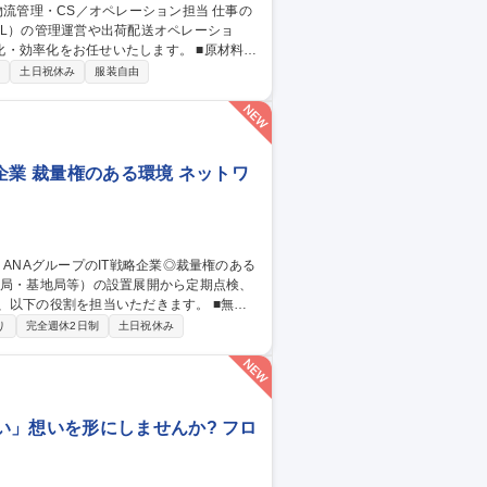
PL）の管理運営や出荷配送オペレーショ
化をお任せいたします。 ■原材料・
流倉庫（3PL）の管理・運営および効率的な
制
土日祝休み
服装自由
電話）および受注・返品・交換処理 ■業務フ
企業 裁量権のある環境 ネットワ
下の役割を担当いただきます。 ■無線
設置・移設・撤去作業、登録点検業務・運用
り
完全週休2日制
土日祝休み
基づく官公庁（総務省など）への無線局申請・
月、国内各地への出張が発生いたします。（北
グループのIT戦略企業◎裁量権のある環境◎
い」想いを形にしませんか? フロ