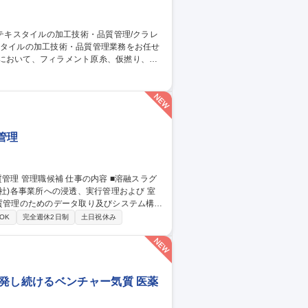
従事。 ■出張：主に国内 3回前後/月。海
トムス等。スポーツ系の生地の生産がメイ
管理/クラレグループ
管理
社)各事業所への浸透、実行管理および 室
務の落とし込み ３．スラグ品質トラブルが
OK
完全週休2日制
土日祝休み
浸透 ※当面は先任とマンツーマンで業務に
関わる社内講座、研修受講あり。 募集
発し続けるベンチャー気質 医薬