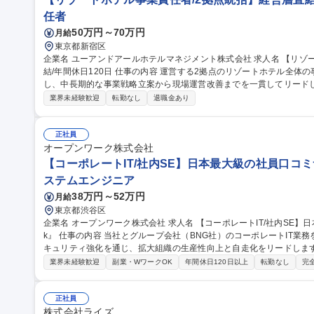
任者
50万円～70万円
月給
東京都新宿区
企業名 ユーアンドアールホテルマネジメント株式会社 求人名 【リゾートホテル事業責任者/2拠点統括】経営層直
結/年間休日120日 仕事の内容 運営する2拠点のリゾートホテル全体の事業経営・収益最大化・組織開発を統括
し、中長期的な事業戦略立案から現場運営改善までを一貫してリードしていただきます。
戦略・事業計画策定・予算/KPI管理 ■総支配人・支配人のマネジメントお
業界未経験歓迎
転勤なし
退職金あり
上、OTA戦略などのレベニューマネジメント ■支配人・管理職育成、
戦略・地域連携・リピーター促進等の施策推進 募集職種 【リゾートホテル事業責任者/2拠点統括】経営層直結/年
間休日120日
正社員
オープンワーク株式会社
【コーポレートIT/社内SE】日本最大級の社員口コミサ
ステムエンジニア
38万円～52万円
月給
東京都渋谷区
企業名 オープンワーク株式会社 求人名 【コーポレートIT/社内SE】日本最大級の社員口コミサービス『OpenWor
k』 仕事の内容 当社とグループ会社（BNG社）のコーポレートIT業務を各5割担当いただきます。SaaS運用やセ
キュリティ強化を通じ、拡大組織の生産性向上と自走化をリードします。 ■自社IT業務（約5割）：SaaSの
運用改善、OA機器管理、ISMS運用等のセキュリティ強化、社内ヘルプデ
業界未経験歓迎
副業・WワークOK
年間休日120日以上
転勤なし
完
日）：Google Workspace/Slack等のSaaS管理、Salesforce
構築・規程整備。 ★出向ではなく親会社のサポートを受けつつ、自身
ポジションです。 募集職種 【コーポレートIT/社内SE】日本最
正社員
株式会社ライズ