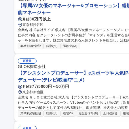
【専属AV女優のマネージャー&プロモーション】経験者
能マネージャー
30万円以上
月給
東京都渋谷区
企業名 株式会社ライズ 求人名 【専属AV女優のマネージャー＆プロモーション】経験者向け/年休120日/シフト制
仕事の内容 セクシータレントの所属事務所『マインズ』を運営する
ャーをお任せします。既に知名度のある人気タレントを担当し、活動
ます。 【業務内容】■プロモーション企画 ■外部関係者との調整 ■現場対応 ■スケジュール管理 ■メンタルケア 等
業界未経験歓迎
転勤なし
退職金あり
【担当数】1名あたり4～5名の女優を担当 【当ポジションの魅力】■
になる瞬間を特等席で見られる経験はここでしか味わえません ■担当
トの同行やバラエティ出演など普段は見ることができない景色を見ることができます。 募集
正社員
マネージャー＆プロモーション】経験者向け/年休120日/シフト制
GLOE株式会社
【アシスタントプロデューサー】eスポーツや人気IP
デューサー(テレビ/映画/アニメ)
37万5000円～50万円
月給
東京都新宿区
企業名 ＧＬＯＥ株式会社 求人名 【アシスタントプロデューサー】eスポーツや人気IPのイベント制作事業を展開
仕事の内容 ゲームやeスポーツ、VTuberのイベントおよびtoC向
デューサーの補佐として案件のWBS設計、進捗管理、社内外との調整・
体的には】■案件全体のWBS設計・更新・スケジュール管理・締切管
業界未経験歓迎
転勤なし
在宅OK
完全週休2日制
土日祝休み
服装
外関係者への連絡・調整・折衝■工程表・タスク・期限への落とし込み
サポート■見積回収・発注進行・納品管理■複数案件の並行進行管理 
社の収益軸となる新規toCエンタメ事業の立ち上げから深く関わることが可能です。 募集職種
正社員