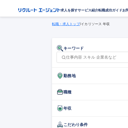
求人を探す
サービス紹介
転職成功ガイド
お
転職・求人トップ
/
イカリソース 年収
キーワード
勤務地
職種
年収
こだわり条件