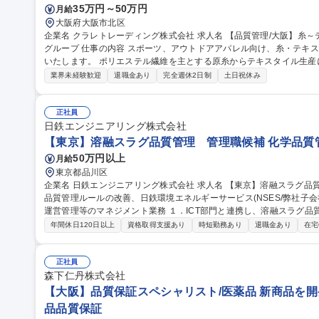
35万円～50万円
月給
大阪府大阪市北区
企業名 クラレトレーディング株式会社 求人名 【品質管理/大阪】糸～テキスタイルの加工技術・品質管理/クラレ
グループ 仕事の内容 スポーツ、アウトドアアパレル向け、糸・テキスタイルの加工技術・品質管理業務をお任せ
いたします。 ポリエステル繊維を主とする原糸からテキスタイル生産において、フィラメント原糸、仮撚り、紡
績、織、編、染などの協力外注工場と連携し、加工技術対応や品質管理に
業界未経験歓迎
退職金あり
完全週休2日制
土日祝休み
外も可能性はあり。 ■アイテム：Tシャツ、インナーやアウター、ボ
ン。 募集職種 【品質管理/大阪】糸～テキスタイルの加工技術・品質
正社員
日鉄エンジニアリング株式会社
【東京】溶融スラグ品質管理 管理職候補 化学品質
50万円以上
月給
東京都品川区
企業名 日鉄エンジニアリング株式会社 求人名 【東京】溶融スラグ品質管理 管理職候補 仕事の内容 ■溶融スラグ
品質管理ルールの改善、日鉄環境エネルギーサービス(NSES/弊社子会
運営管理等のマネジメント業務 １．ICT部門と連携し、溶融スラグ品質管理のためのデータ取り及びシステム構築
２．NSES本社・各事業所と連携し、弊社が進めるスラグ品質管理業
年間休日120日以上
資格取得支援あり
時短勤務あり
退職金あり
在宅
発生した際に、再発防止策の策定及びNSES各事業所へ再発防止策の
取り組んでもらい、OJTによる育成を基本とします。各種マネジメントに
職種 【東京】溶融スラグ品質管理 管理職候補
正社員
森下仁丹株式会社
【大阪】品質保証スペシャリスト/医薬品 新商品を開
品品質保証