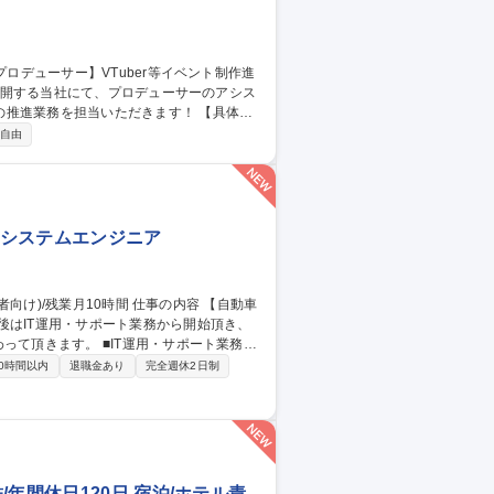
業務を担当いただきます！ 【具体的
・出演者等社内外関係者との連絡調整 ■企画
自由
管理 【仕事の魅力】VTuberや人気IPの
躍できます。生成AIも業務活用しており、
社内システムエンジニア
後はIT運用・サポート業務から開始頂き、
T運用・サポート業務：
応(ヘルプデスク)、ソフトウェア導入・運用
0時間以内
退職金あり
完全週休2日制
の企画・改善：社内システム・サーバーの構
グラム対応(AS400/VBScript/RPA
動等。 募集職種 [東京/清瀬市]社内SE(経験者向け)/残業月10時間
年間休日120日 宿泊/ホテル責