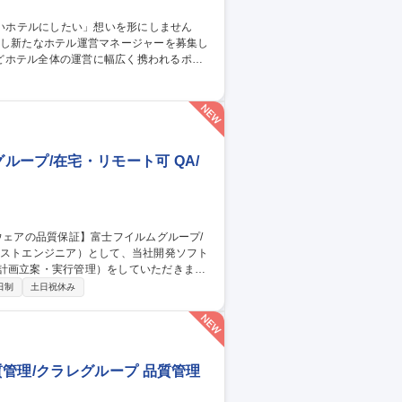
どホテル全体の運営に幅広く携われるポジ
売戦略 ■宿泊プランの企画 ■お客様満足度向
■フロント業務のフォロー ■安全/衛生管理 ■
スタッフ】
ープ/在宅・リモート可 QA/
計画立案・実行管理）をしていただきま
日制
土日祝休み
※富士フイルムが製品全
の責任を担っています。 募集職種
モート可
管理/クラレグループ 品質管理