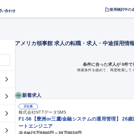
採用検討中の
問い合わせ
アメリカ領事館 求人の転職・求人・中途採用情
条件に合った求人が 0件で
検索条件を緩めて、再度検索して
新着求人
正社員
株式会社NTTデータSMS
F1-56【豊洲or三鷹/金融システムの運用管理】 26
ートエンジニア
25万9800円～39万9030円
月給