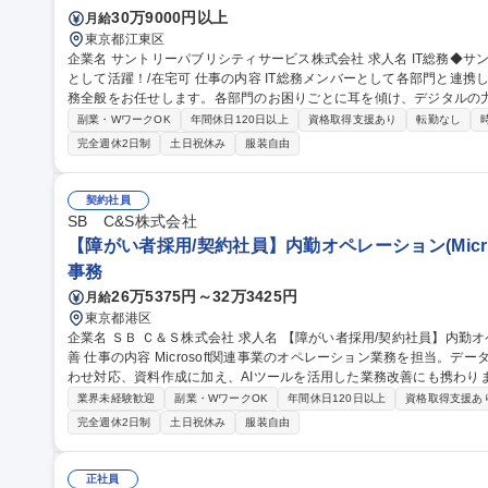
30万9000円以上
月給
東京都江東区
企業名 サントリーパブリシティサービス株式会社 求人名 IT総務◆サントリーグループの現場とITをつなぐ架け橋
として活躍！/在宅可 仕事の内容 IT総務メンバーとして各部門と連携しながら、IT環境・職場環境の整備や総務業
務全般をお任せします。各部門のお困りごとに耳を傾け、デジタルの
です。 ■各部・営業拠点の課題解決・業務改善推進 ■システム開発・運用、クラウド・自動化ツールの導入・運用
副業・WワークOK
年間休日120日以上
資格取得支援あり
転勤なし
■IT機器・ツール資産管理、利用者サポート ■営業拠点・本社のIT
完全週休2日制
土日祝休み
服装自由
計、設備・備品管理等） ■営業拠点の新規立ち上げ・撤退対応 ■PMと
ュリティ強化（社員教育、セキュリティツール管理・運用） 募集職種 IT総務◆サントリーグループの現場とITを
つなぐ架け橋として活躍！/在宅可
契約社員
SB C&S株式会社
【障がい者採用/契約社員】内勤オペレーション(Micro
事務
26万5375円～32万3425円
月給
東京都港区
企業名 ＳＢ Ｃ＆Ｓ株式会社 求人名 【障がい者採用/契約社員】内勤オペレーション(Microsoft製品担当)・業務改
善 仕事の内容 Microsoft関連事業のオペレーション業務を担当。データ入力、受注・見積・納期調整、社内問い合
わせ対応、資料作成に加え、AIツールを活用した業務改善にも携わります。 【詳細】データ入力・更新
積作成・納期調整/社内営業からの問い合わせ対応/マニュアル作成や売上データ
業界未経験歓迎
副業・WワークOK
年間休日120日以上
資格取得支援あ
Copilot、ChatGPT等)を活用したAIエージェント作成や問い合わせ対
完全週休2日制
土日祝休み
服装自由
用しています。障がい配慮に関する面談や在宅勤務など、無理なく柔軟に働
【障がい者採用/契約社員】内勤オペレーション(Microsoft製品担当)
正社員