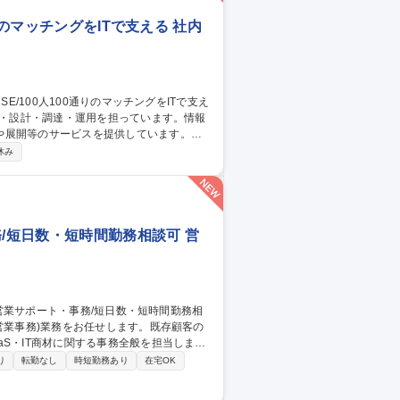
りのマッチングをITで支える 社内
や展開等のサービスを提供しています。
社内用IaaS/SaaS/Idpの設計/構築/運
休み
増床に伴うIT設備の設計、構築、運用保守
ークあふれる“会社”を創る」ために「いつ
す 募集職種 ■システムア
務/短日数・短時間勤務相談可 営
S・IT商材に関する事務全般を担当しま
り
転勤なし
時短勤務あり
在宅OK
整備／提案資料や営業ツールの更新・運用
登用制度あり、ワークライフバランス整えな