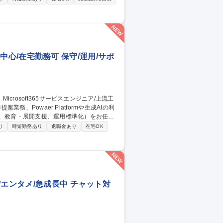
保証チェックおよび妥当性検証などを行うポ
運営支援■不具合分析および再発防止支援■
ク、トヨタ自動車、日立、明治など 募集
スタンダード上場
工程中心/在宅勤務可 保守/運用/サポ
援、教育・展開支援、運用標準化）をお任せ
り
時短勤務あり
退職金あり
在宅OK
業務を変える仕事です。 ■当面はアルプスアルパ
あわせ内外問わず、幅広い業種のお客様へ
エンタメ/急成長中 チャット対