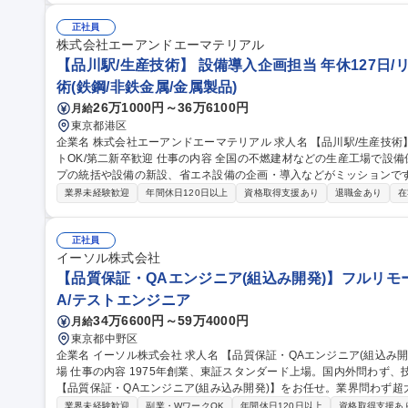
がら働ける環境です。 募集職種 【障がい者採用/契約社員】
正社員
株式会社エーアンドエーマテリアル
【品川駅/生産技術】 設備導入企画担当 年休127日/
術(鉄鋼/非鉄金属/金属製品)
26万1000円～36万6100円
月給
東京都港区
企業名 株式会社エーアンドエーマテリアル 求人名 【品川駅/生産技術】◆設備導入企画担当◆年休127日/リモー
トOK/第二新卒歓迎 仕事の内容 全国の不燃建材などの生産工場で設備保全・生産管理等を行っている生産グルー
プの統括や設備の新設、省エネ設備の企画・導入などがミッションです。 
的には】工事や設備リニューアルの審査・稟議対応／新しい省エネ・
業界未経験歓迎
年間休日120日以上
資格取得支援あり
退職金あり
在
の全国展開業務 【入社後】まずは工場の状況把握、設備確認、G会社の担当者との連携をしやすくするために先
輩に同行し、全国の工場を訪問します。 ＜業務の変更範囲：当社の定める業務＞ 募集職種 【品
◆設備導入企画担当◆年休127日/リモートOK/第二新卒歓迎
正社員
イーソル株式会社
【品質保証・QAエンジニア(組込み開発)】フルリモ
A/テストエンジニア
34万6600円～59万4000円
月給
東京都中野区
企業名 イーソル株式会社 求人名 【品質保証・QAエンジニア(組込み開発)】フルリモート相談可/スタンダード上
場 仕事の内容 1975年創業、東証スタンダード上場。国内外問わず、技術で社会インフラを支える当社において
【品質保証・QAエンジニア(組み込み開発)】をお任せ。業界問わず
ております。 業界や技術分野を問わず、多様なプロジェクトに横断的に関与でき、広い視野とスキルが得られる
業界未経験歓迎
副業・WワークOK
年間休日120日以上
資格取得支援あ