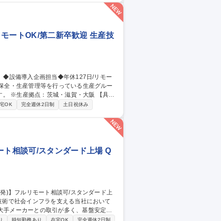
SaaS営業サポート・事務/短日数・短時間勤務相談可
リモートOK/第二新卒歓迎 生産技
※生産拠点：茨城・滋賀・大阪 【具体
省人設備などの検討・紹介・導入／新設備
宅OK
完全週休2日制
土日祝休み
川駅/生産技術】
ート相談可/スタンダード上場 Q
超大手メーカーとの取引が多く、基盤安定し
り
時短勤務あり
在宅OK
完全週休2日制