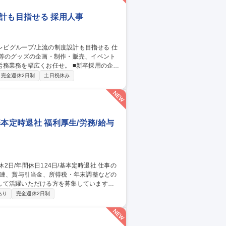
計も目指せる 採用人事
展等のグッズの企画・制作・販売、イベント
広くお任せ。 ■新卒採用の企
） ※社内の他部署を巻き込んで、メイン担
完全週休2日制
土日祝休み
ーション（勤怠管理、各種手続き） 【特
に伴い組織としても安定かつ成長できる組織
採用】日本テ
基本定時退社 福利厚生/労務/給与
関連、賞与引当金、所得税・年末調整などの
して活躍いただける方を募集しています。
ます。 ■給与・賞与管理業務■所得税対
あり
完全週休2日制
き・管理 ■人事システムの運用・管理■出