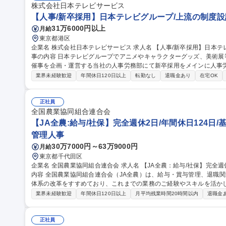
株式会社日本テレビサービス
【人事/新卒採用】日本テレビグループ/上流の制度設
31万6000円以上
月給
東京都港区
企業名 株式会社日本テレビサービス 求人名 【人事/新卒採用】日本テレビグループ/上流の制度設計も目指せる 仕
事の内容 日本テレビグループでアニメやキャラクターグッズ、美術
催事を企画・運営する当社の人事労務部にて新卒採用をメインに人事労務業務を幅
画・運用（大学訪問、説明会の企画・実施、インターンシップ企画等
業界未経験歓迎
年間休日120日以上
転勤なし
退職金あり
在宅OK
当者として採用活動を進めていただきます。 ■人事労務の日常オペレ
徴】海外向けIPやグッズの売り上げなどが好調で組織も拡大中。それ
設計が重要。将来的には社員育成制度の企画・運用や人事制度設計もお任せ。 募集職種 【人事/新卒
正社員
レビグループ/上流の制度設計も目指せる
全国農業協同組合連合会
【JA全農:給与/社保】完全週休2日/年間休日124日/
管理人事
30万7000円～63万9000円
月給
東京都千代田区
企業名 全国農業協同組合連合会 求人名 【JA全農：給与/社保】完全週休2日/年間休日124日/基本定時退社 仕事の
内容 全国農業協同組合連合会（JA全農）は、給与・賞与管理、退職
体系の改革をすすめており、これまでの業務のご経験やスキルを活か
ご経験・適性・希望をもとに、以下の中から担当いただく業務を決定し
業界未経験歓迎
年間休日120日以上
月平均残業時間20時間以内
退職金
応、年末調整業務 ■人事制度の運用・改善対応■社会保険に関する手続
向・受入出向に関する管理業務 ■退職給付金制度に関する業務 など 募集職種 【JA全農：給与/社保】完全週休2日/
年間休日124日/基本定時退社
正社員