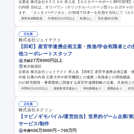
企業名 株式会社ＫＥＣＡＫ 求人名 【カスタマーサポート/BPO管理】オンライントレカ/エンタメ/急成長中★ 仕事
の内容 当社は、オリパワン（オリジナルパッケージ型トレカガチャ
ます。「エンタメ×デジタル」の領域で日本一を目指す当社にて《カス
社内CSチームの一員としてBPO（外部委託先）の管理・育成をご担
業界未経験歓迎
年間休日120日以上
転勤なし
完全週休2日制
ス品質向上を担います。 【具体的には】■BPO先との定期連携・情報
新 ■対応品質モニタリング・SLA/KPI管理 ■トレーニング実施・フ
の仕組み化に挑戦でき、ユーザーの熱量を直に感じながら体験価値向上に貢献できます。
正社員
サポート/BPO管理】オンライントレカ/エンタメ/急成長中★
株式会社ジェイテクト
【田町】産官学連携企画立案・推進/学会有識者との技
他コーポレートスタッフ
27万8000円以上
月給
東京都港区
企業名 株式会社ジェイテクト 求人名 【田町】産官学連携企画立案・推進/学会有識者との技術渉外対応/トヨタG
中核 仕事の内容 主要大学や研究機関との連携（有識者との関係構築、シーズ探索、情報収集など）を通じ、弊社
のの研究開発・事業開発に関連する産官学連携戦略の立案、共創先と
せします。 社外との幅広い交流を通じてニーズとシーズのマッチングを図り社会課題の解決や未来の社会に対す
年間休日120日以上
資格取得支援あり
時短勤務あり
退職金あり
在宅
る技術開発等、常に最先端の技術に関わることが出来ます。 ◆社外連
の関係構築・人脈形成 ◆関連省庁・団体との技術渉外、情報収集 募集職種 【田町】産官学連携企画立案・推進/
学会有識者との技術渉外対応/トヨタG中核
正社員
株式会社ネクソン
【マビノギモバイル/運営担当】世界的ゲーム企業/東
サービス/制作
406万8000円～700万円
年俸