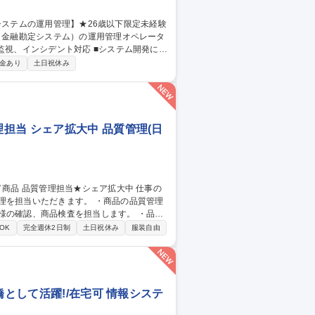
ILに基づいた大規模金融システムの運用業務
金あり
土日祝休み
or三鷹/金融システムの運用管理】★26歳以下限定未経験可★
担当 シェア拡大中 品質管理(日
だきます。 ・商品の品質管理
様の確認、商品検査を担当します。 ・品質
OK
完全週休2日制
土日祝休み
服装自由
橋として活躍!/在宅可 情報システ