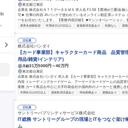
東京都江東区
企業名 株式会社ＮＴＴデータＳＭＳ 求人名 F1-56【豊洲or三鷹/金融システムの運用管理】★26歳以下限定未経験
日制
可★ 仕事の内容 JAバンクで使われているオンライン勘定系システム（金融勘定システム）の運用管理オペレータ
ーをお任せいたします。 【業務内容詳細】 ■マシンオペレーション、監視、インシデント対応 ■システム開発に伴
し
う運用受け入れ推進 ■改善活動、各種報告書作成 【業務の魅力】 IT
業界未経験歓迎
年間休日120日以上
資格取得支援あり
転勤なし
退職
を担当することができます。 募集職種 F1-56【豊洲
正社員
株式会社バンダイ
【カード事業部】キャラクターカード商品 品質管理
用品/雑貨/インテリア)
31万5000円～40万円
月給
東京都台東区
企業名 株式会社バンダイ 求人名 【カード事業部】キャラクターカード商品 品質管理担当★シェア拡大中 仕事の
内容 トレーディングカードゲーム、アーケードカードゲームの品質管理を担当いた
業務 カード商品を中心に大手印刷会社や国内外のメーカーと連携し仕
向上、持続性向上に向けた各種取組み 募集職種 【カード事業部】キャラクターカード商品 品質管理担当★シェア
年間休日120日以上
資格取得支援あり
時短勤務あり
退職金あり
在宅
拡大中
正社員
サントリーパブリシティサービス株式会社
IT総務 サントリーグループの現場とITをつなぐ架け
ム