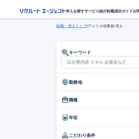
求人を探す
サービス紹介
転職成功ガイド
お
転職・求人トップ
/
アメリカ領事館 求人
キーワード
勤務地
職種
年収
こだわり条件