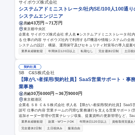
サイボウズ株式会社
システムアドミニストレータ/社内SE/100人100通
システムエンジニア
43万円～71万円
月給
東京都中央区
企業名 サイボウズ株式会社 求人名 ■システムアドミニストレータ/社内SE/100人100通りのマッチングをITで支え
る 仕事の内容 サイボウズ社内で利用するIT機器や情報システムの企画・設計・調達・運用を担っています。情報
システムの設計、構築、運用保守及びセキュリティ対策等の導入提案
【業務内容】■サイボウズの働き方を支えるITシステムの設計/構築/運用保守■
業界未経験歓迎
年間休日120日以上
転勤なし
完全週休2日制
土日祝
用保守■社内用オンプレミスサーバーの設計・運用保守■拠点の構築・
※当社の企業理念を実現するための社内環境づくり、つまり「チームワ
でも、どこでも、誰とでも、最高の仕事ができるITを提供する」をミッションとしていま
契約社員
ドミニストレータ/社内SE/100人100通りのマッチングをITで支える
SB C&S株式会社
【障がい者採用/契約社員】SaaS営業サポート・事
業事務
30万6000円～36万9000円
月給
東京都港区
企業名 ＳＢ Ｃ＆Ｓ株式会社 求人名 【障がい者採用/契約社員】SaaS営業サポート・事務/短日数・短時間勤務相
談可 仕事の内容 営業チームの円滑な業務遂行を支える営業サポート(営業事務)業務をお任せします。既存顧客の
追加オーダー管理や営業ナレッジ収集、提案資料の更新管理など、Saa
す。 【詳細】既存顧客からの追加オーダー確認・管理／営業活動のオペレーション推進／主力商材のキャンペー
業界未経験歓迎
副業・WワークOK
年間休日120日以上
資格取得支援あ
ン・条件情報の把握と展開／営業ナレッジ・成功事例のドキュメント
完全週休2日制
土日祝休み
服装自由
整備／社内アンケートなどの進行管理・リマインドなど。 ※正社員