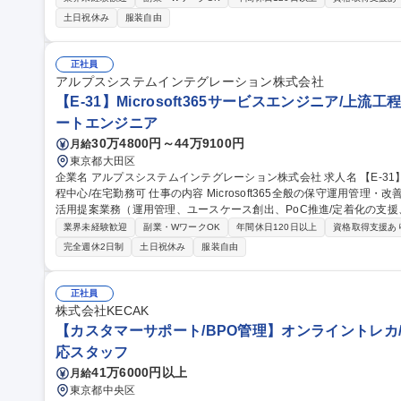
ポジションです。 【詳細】社内、社外のプロジェクト成果物を品質
土日祝休み
服装自由
ジションです。■開発プロジェクトにおける品質保証活動■品質ゲート
開発成果物レビューおよび品質評価。 【取引先例】任天堂、ソフトバン
職種 【品質保証・QAエンジニア(組込み開発)】フルリモート相談可/
正社員
アルプスシステムインテグレーション株式会社
【E-31】Microsoft365サービスエンジニア/上流
ートエンジニア
30万4800円～44万9100円
月給
東京都大田区
企業名 アルプスシステムインテグレーション株式会社 求人名 【E-31】Microsoft365サービスエンジニア/上流工
程中心/在宅勤務可 仕事の内容 Microsoft365全般の保守運用管理・改善提案業務、Powaer Platformや生成AIの利
活用提案業務（運用管理、ユースケース創出、PoC推進/定着化の支
いたします。 【仕事の面白み】 ■グローバルシェアNo1のMicrosoft365の技術を習得することができます。 ■上流
業界未経験歓迎
副業・WワークOK
年間休日120日以上
資格取得支援あ
工程を中心に、Power Platformや生成AIなど最新技術でお客様の
完全週休2日制
土日祝休み
服装自由
イングループ内での業務を担当いただく予定ですが、ビジネス拡大に
の導入・活用提案を行っていただきたいと考えます。 募集職種 【E-31】Microsoft365サービスエンジニア/上流工
程中心/在宅勤務可
正社員
株式会社KECAK
【カスタマーサポート/BPO管理】オンライントレカ/
応スタッフ
41万6000円以上
月給
東京都中央区