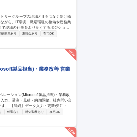
力で現場の仕事をより良くするポジション
時短勤務あり
退職金あり
在宅OK
インフラ整備・執務環境改善（レイアウト設
してのITプロジェクト進行支援、情報セキ
soft製品担当)・業務改善 営業
/受注・見
等の資料作成/AIツール(Microsoft
り
転勤なし
時短勤務あり
在宅OK
応の業務改善 【働き方】TeamsやGmailを活
ける環境を整えています。 募集職種
・業務改善