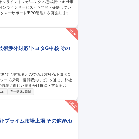
のオンラインサービス）を開発・提供してい
タマーサポート/BPO管理》を募集します！
当。品質管理や教育、社内連携を通じサービ
同期 ■業務マニュアル・対応フロー共有・更
ィードバック 【仕事の魅力】急成長組織でCS
 募集職種 【カスタマー
術渉外対応/トヨタG中核 その
の協働に向けた働きかけ推進・支援をお任
OK
完全週休2日制
携の企画立案・推進 ◆主要大学・有識者と
証プライム市場上場 その他Web