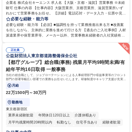
企業名 株式会社キーエンス 求人名 【大阪・京都・滋賀】営業事務 ※未経
験可 仕事の内容 【仕事内容】大阪営業所、京都営業所、滋賀営業所いず
れかにて営業事務をお任せ。 【詳細】電話応対・データ入力・伝票や見積
の作成・カタログ送付・来客対応・営業所内で発生する事務業務や業務改
必要な経験・能力等
善をお任せ。 【教育制度】ご入社後、育成担当とペアになりながらOJTに
必要な経験・能力等 【必須】■協調性を持って業務推進出来る方 ■改善案
て業務を覚えていただくことが可能です。業務システムがきちんと構築さ
を出しながら、主体的に業務を進めて行ける方 【過去のご入社事例】人材
れているため、スムーズに仕事に慣れることができる環境です。また、
派遣業界や保育業界等、メーカー以外、営業事務未経験者の入社実績有
「チームで成果を出す文化」があり、良いやり方を積極的に共有しながら
【当社の事務職について】単なる事務ではなく主体性を発揮したサポート
常に改善を目指す風土のため、安心して業務に取り組んでいただけます。
により、キーエンスの付加価値向上に貢献します。ベースの定型業務に加
募集職種 【大阪・京都・滋賀】営業事務 ※未経験可
正社員
えて、お客様や社員の状況に合わせ、能動的なサポート、改善の動きも期
公益財団法人東京都道路整備保全公社
待され。組織を支えるスペシャリストとして、チームに貢献し、結果的に
社員から頼られる存在になることができます。平均19:30の退勤以降の業
【都庁グループ】総合職(事務) 残業月平均9時間未満/有
務の持ち帰りも禁止されており、メリハリのある働き方となります。 学
給年平均16日取得 一般事務
歴・資格 学歴：大学院 大学 高専 短大 語学力： 資格：
当社の総合職として、ジョブローテーションによる人事経理部門や収益事業等のフロント
部門の部署等幅広い部署での業務をお任せいたします。研修制度やキャリア支援が充実し
ております！ ※下記業務詳細
月給
22万1500円～30万円
勤務地
東京都新宿区
業界未経験歓迎
年間休日120日以上
介護休暇あり
月平均残業時間20時間以内
転勤なし
住宅手当あり
経験者歓迎
研修あり
退職金あり
賞与あり
完全週休2日制
交通費支給