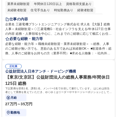
業界未経験歓迎
年間休日120日以上
資格取得支援あり
未経験者歓迎
住宅手当あり
時短勤務あり
経験者歓迎
退職金あり
在宅OK
賞与あり
完全週休2日制
交通費支給
仕事の内容
駅近5分以内
土日祝休み
服装自由
寮・社宅あり
食事補助あり
企業名 三菱電機プラントエンジニアリング株式会社 求人名 【大阪】総務
人事＜未経験歓迎＞◇三菱電機G・社会インフラを支える/年休127日 仕事
の内容 総務・人事領域を中心に、これまでのご経験に応じて幅広くお任せ
します。 ＜具体的には＞ ・総務/人事労務（給与・社保・勤怠管理など）
必要な経験・能力等
・採用・教育研修 ・福利厚生運用 など ※基本的には事務所勤務ですが、
必要な経験・能力等 ＜職種未経験歓迎・業界未経験歓迎＞ ～総務、人事
採用や教育等の業務内容により、関西圏以外への日帰り・宿泊を伴う国内
のご経験が無い方でも、意欲のある方であれば未経験OK～ ■歓迎条件：総
出張もございます。 ※担当業務を持ちつつ、お互いに助け合いながら、総
務、人事のご経験をお持ちの方（業界不問） ■求める人物像：・社内外の
務部という組織として協力しながら進める体制です。 募集職種 【大阪】
関係各部門との調整を率先して行い、業務を円滑に遂行できる協調性やコ
総務人事＜未経験歓迎＞◇三菱電機G・社会インフラを支える/年休127日
ミュニケーション能力を持っている方 ・人事総務領域に興味がありゼネラ
正社員
リスト志向をお持ちの方 学歴・資格 学歴：大学院 大学 語学力： 資格：
公益財団法人日本アンチ・ドーピング機構
【東京/文京区】公益財団法人の総務人事業務/年間休日
125日 総務
下記業務を部長1名、課長1名、メンバー2名で分担して遂行しています。 はじめは担当
者として業務を覚えていただき、ゆくゆくはリーダーやマネージャーポジションとして活
躍いただくことを期待しています。
月給
27万円～35万円
勤務地