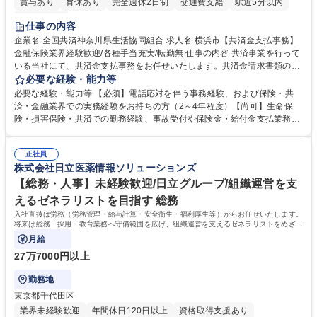
賞与あり
育休あり
完全週休2日制
交通費支給
駅近5分以内
土日祝休み
仕事の内容
企業名 全国共済神奈川県生活協同組合 求人名 横浜市【共済金支払事務】
金融保険業界経験歓迎/各種手当充実/転勤無 仕事の内容 共済事業を行って
いる当社にて、共済金支払事務をお任せいたします。共済金請求書類の受
付・内容確認・審査・データ入力のほか、加入者様や医療機関等からの問
必要な経験・能力等
い合わせ電話対応や書類発送等を担当します。 ■共済金請求書類の受付、
必要な経験・能力等 【必須】電話応対を伴う事務経験、および保険・共
内容確認、および共済金支払に関する審査・事務処理業務全般を担当 ■専
済・金融業界での実務経験をお持ちの方（2～4年程度）【尚可】生命保
用システムへのデータ入力、各種必要書類の作成・発送作業 ■加入者様や
険・損害保険・共済での勤務経験、事故受付や保険金・給付金支払業務経
医療機関等からの各種問い合わせに対する丁寧かつ迅速な電話応対 ■現場
験がある方 【求める人物像】■相手の立場に立った丁寧な対応ができる方
調査の対応および業務プロセスの改善活動 【業務内容の変更範囲】当社の
■チームワークを大切にし、素直に学べる方★外勤の保険営業から内勤事
指定する業務 募集職種 横浜市【共済金支払事務】金融保険業界経験歓迎/
正社員
務へのキャリアチェンジ希望者も大歓迎です！ 学歴・資格 学歴：大学院
株式会社日立医薬情報ソリューションズ
各種手当充実/転勤無
大学 高専 短大 専修学校 高校 語学力： 資格：
【総務・人事】未経験歓迎/日立グループ/組織運営を支
えるゼネラリストを目指す 総務
入社直後は労務（労務管理・給与計算・安全衛生・福利厚生等）からお任せいたします。
将来は総務・採用・教育業務へ守備範囲を広げ、組織運営を支えるゼネラリストをめざせ
ます。
月給
27万7000円以上
勤務地
東京都千代田区
業界未経験歓迎
年間休日120日以上
資格取得支援あり