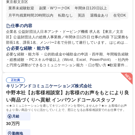
東京都文京区
業界未経験歓迎
副業・WワークOK
年間休日120日以上
月平均残業時間20時間以内
転勤なし
英語
退職金あり
在宅OK
賞与あり
育休あり
完全週休2日制
交通費支給
土日祝休み
仕事の内容
食事補助あり
企業名 公益財団法人日本アンチ・ドーピング機構 求人名 【東京／文京
区】公益財団法人の総務人事業務／年間休日125日 仕事の内容 下記業務を
部長1名、課長1名、メンバー2名で分担して遂行しています。 はじめは担
当者として業務を覚えていただき、ゆくゆくはリーダーやマネージャーポ
必要な経験・能力等
ジションとして活躍いただくことを期待しています。 【総務・人事グルー
必要な経験・能力等 ・公的助成金や補助金の申請・四半期、年間報告経験
プの業務内容】 ・人事制度関連 ・採用活動 ・教育研修の企画、実行 ・勤
・総務経験 ・PCスキル中級以上（Word、Excel、PowerPoint） ・社内外
怠管理 ・官公庁への各種提出 ・法定の会議運営（評議員会、理事会） ・
と円滑な調整ができるコミュニケーション能力 ・口が堅い方 ■歓迎要件
コンプライアンス ・内部規程やルールの管理、整備、文書管理 ・契約関
・採用業務経験 ・英語に抵抗がない方 ・営業経験 学歴・資格 学歴：大学
連 ・衛生管理 ・防災関連・公的助成金の管理・オフィス、ファシリティ
院 大学 高専 短大 専修学校 高校 語学力： 資格：
管理 ・福利厚生関連 ・職員からの問合せ、相談対応 ・その他日常の総務
正社員
キリンアンドコミュニケーションズ株式会社
業務全般 募集職種 【東京／文京区】公益財団法人の総務人事業務／年間
休日125日
中野本社【お客様相談室】お客様のお声をもとにより良
い商品づくりへ貢献 インバウンドコールスタッフ
≪★コミュニケーションを通してキリンのファンを増やしませんか？★≫ お客様のお声
をより良い商品づくりに活かしていく上で、窓口となるお客様相談室でのお仕事です。
月給
30万円
勤務地