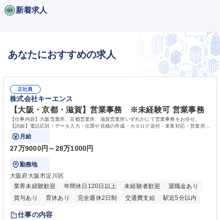
新着求人
あなたにおすすめの求人
正社員
株式会社キーエンス
【大阪・京都・滋賀】営業事務 ※未経験可 営業事務
【仕事内容】大阪営業所、京都営業所、滋賀営業所いずれかにて営業事務をお任せ。
【詳細】電話応対・データ入力・伝票や見積の作成・カタログ送付・来客対応・営業所内
で発生する事務業務や業務改善をお任せ。
月給
27万9000円～28万1000円
勤務地
大阪府大阪市淀川区
業界未経験歓迎
年間休日120日以上
未経験者歓迎
退職金あり
賞与あり
育休あり
完全週休2日制
交通費支給
駅近5分以内
土日祝休み
仕事の内容