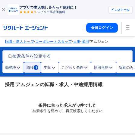
アプリで求人探しをもっと便利に！
インストール
レビュー高評価
無料
会員ログイン
/
/
/
/
転職・求人トップ
コーポレートスタッフ
人事
採用
アムジェン
検索条件を設定する
勤務地
職種
年収
こだわり条件
雇用形態
新着のみ
1
採用 アムジェンの転職・求人・中途採用情報
条件に合った求人が 0件でした
検索条件を緩めて、再度検索してください