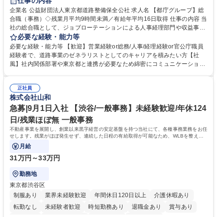
仕事の内容
駅近5分以内
資格取得手当あり
食事補助あり
企業名 公益財団法人東京都道路整備保全公社 求人名 【都庁グループ】総
合職（事務）◇残業月平均9時間未満／有給年平均16日取得 仕事の内容 当
社の総合職として、ジョブローテーションによる人事経理部門や収益事業
等のフロント部門の部署等幅広い部署での業務をお任せいたします。研修
必要な経験・能力等
制度やキャリア支援が充実しております！ ※下記業務詳細 【業務詳細】■
必要な経験・能力等 【歓迎】営業経験or総務/人事/経理経験or官公庁職員
管理部門：広報、人事、経理など当公社の運営に係る管理業務 ■収益部
経験者で、道路事業のゼネラリストとしてのキャリアを積みたい方【社
門：駐車場の新規開拓、管理運営、新宿駅西口広場の「イベントコーナ
風】社内関係部署や東京都と連携が必要なため綿密にコミュニケーション
ー」などの管理運営 ■道路部門：整備の急がれる骨格幹線道路や木造住宅
を図っています。 【業務の魅力】■幅広く携われる：総合職（事務）で
密集地域の特定整備路線の用地取得、道路に関する普及啓発事業、都内の
は、駐車場の管理運営や道路用地の取得、公益財団法人の中枢を担う管理
道路施設や道路工事現場の見学ツアー事業 ※入社後は上記いずれかの部門
正社員
部門など多岐に渡る業務を経験できます。 ■様々なプロジェクト：駐車場
株式会社山和
へ配属。※業務内容変更の範囲：会社の定める業務 募集職種 【都庁グル
事業の他、新宿駅西口広場内に設置された照明を兼ねた広告「ブライトサ
ープ】総合職（事務）◇残業月平均9時間未満／有給年平均16日取得
イン」の管理運営を行うなど、事業収益を生み出す活動を積極的に行って
急募|9月1日入社 【渋谷/一般事務】未経験歓迎/年休124
います。 学歴・資格 学歴：大学院 大学 高専 短大 専修学校 高校 語学力：
日/残業ほぼ無 一般事務
資格：
不動産事業を展開し、創業以来黒字経営の安定基盤を持つ当社にて、各種事務業務をお任
せします。残業がほぼ発生せず、連続した日程の有給取得が可能なため、WLBを整えた
い方にお勧めの環境です！
月給
31万円～33万円
勤務地
東京都渋谷区
制服あり
業界未経験歓迎
年間休日120日以上
介護休暇あり
転勤なし
未経験者歓迎
時短勤務あり
退職金あり
賞与あり