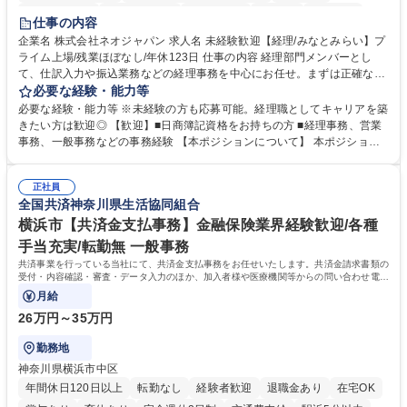
未経験者歓迎
時短勤務あり
退職金あり
在宅OK
賞与あり
仕事の内容
完全週休2日制
交通費支給
駅近5分以内
土日祝休み
服装自由
企業名 株式会社ネオジャパン 求人名 未経験歓迎【経理/みなとみらい】プ
ライム上場/残業ほぼなし/年休123日 仕事の内容 経理部門メンバーとし
寮・社宅あり
て、仕訳入力や振込業務などの経理事務を中心にお任せ。まずは正確な入
力・確認業務からスタートし、既存メンバーと一緒に業務を進めながら段
必要な経験・能力等
階的に経理知識を身につけていただきます。 【具体的には】 ■社内稟議に
必要な経験・能力等 ※未経験の方も応募可能。経理職としてキャリアを築
基づく仕訳入力 ■月末の振込業務 ■明細作成 ■伝票処理、記帳業務 ■既存
きたい方は歓迎◎ 【歓迎】■日商簿記資格をお持ちの方 ■経理事務、営業
メンバーの業務サポート 【将来的には】 ■月次決算補助 ■四半期・年次決
事務、一般事務などの事務経験 【本ポジションについて】 本ポジション
算補助 ■有価証券報告書など開示資料作成補助 ■海外子会社を含む連結決
の魅力は、プライム上場企業の経理部門で、未経験から経理キャリアをス
算補助 ※3～5年程度を目安に、徐々に決算業務へ業務範囲を広げていく
タートできる点です。まずは仕訳入力や振込業務など基礎的な業務から担
想定です。 募集職種 未経験歓迎【経理/みなとみらい】プライム上場/残業
正社員
当し、3～5年をかけて月次決算・四半期決算・開示資料作成補助などへス
全国共済神奈川県生活協同組合
ほぼなし/年休123日
テップアップできます。また、残業は通常月ほぼなく、決算月でも10時間
未満のため、無理なく経理として専門性を身につけられる環境です。 学
横浜市【共済金支払事務】金融保険業界経験歓迎/各種
歴・資格 学歴：大学院 大学 高専 短大 専修学校 高校 語学力： 資格：日商
手当充実/転勤無 一般事務
簿記検定1級 日商簿記検定2級
共済事業を行っている当社にて、共済金支払事務をお任せいたします。共済金請求書類の
受付・内容確認・審査・データ入力のほか、加入者様や医療機関等からの問い合わせ電話
対応や書類発送等を担当します。
月給
26万円～35万円
勤務地
神奈川県横浜市中区
年間休日120日以上
転勤なし
経験者歓迎
退職金あり
在宅OK