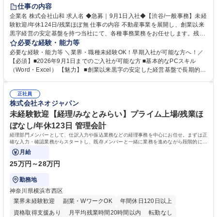
育休あり
完全週休2日制
交通費支給
土日祝休み
仕事の内容
企業名 株式会社山和 求人名 ◆急募｜9月1日入社◆【渋谷/一般事務】未経
験歓迎/年休124日/残業ほぼ無 仕事の内容 不動産事業を展開し、創業以来
黒字経営の安定基盤を持つ当社にて、各種事務業務をお任せします。残業
がほぼ発生せず、連続した日程の有給取得が可能なため、WLBを整えたい
必要な経験・能力等
方にお勧めの環境です！ 入社後はOJTを通じて丁寧に研修を行いますの
必要な経験・能力等 ＼業界・職種未経験OK！早期入社が可能な方へ！／
で、事務未経験の方でも安心して臨むことができます。 【業務詳細】■電
【必須】■2026年9月1日までのご入社が可能な方 ■基本的なPCスキル
話・来客対応 ■物件の鍵や社内の備品管理 ■データ入力や書類作成 ■契約
（Word・Excel） 【魅力】 ■創業以来黒字の安定した経営基盤で長期的に
書などのファイリング ■郵送物の仕訳・発送 など 募集職種 ◆急募｜9月1
安心して働ける環境 ■残業ほぼなしで働きやすさ抜群、プライベートとの
日入社◆【渋谷/一般事務】未経験歓迎/年休124日/残業ほぼ無
両立が可能 ■有給取得を積極的に推奨、年間10日程度の取得実績 ■1ヶ月
正社員
のOJTで業務を習得可能、未経験でもしっかりサポート 学歴・資格 学
株式会社ネオジャパン
歴：大学院 大学 高専 短大 語学力： 資格：
未経験歓迎【経理/みなとみらい】プライム上場/残業ほ
ぼなし/年休123日 管理会計
経理部門メンバーとして、仕訳入力や振込業務などの経理事務を中心にお任せ。まずは正
確な入力・確認業務からスタートし、既存メンバーと一緒に業務を進めながら段階的に経
理知識を身につけていただきます。
月給
25万円～28万円
勤務地
神奈川県横浜市西区
業界未経験歓迎
副業・WワークOK
年間休日120日以上
資格取得支援あり
月平均残業時間20時間以内
転勤なし