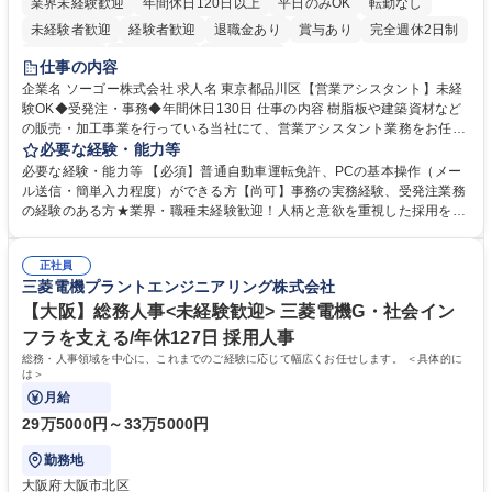
業界未経験歓迎
年間休日120日以上
平日のみOK
転勤なし
未経験者歓迎
経験者歓迎
退職金あり
賞与あり
完全週休2日制
交通費支給
駅近5分以内
土日祝休み
仕事の内容
企業名 ソーゴー株式会社 求人名 東京都品川区【営業アシスタント】未経
験OK◆受発注・事務◆年間休日130日 仕事の内容 樹脂板や建築資材など
の販売・加工事業を行っている当社にて、営業アシスタント業務をお任せ
いたします。注文対応やWebデータの出力、各所への発注・加工依頼のほ
必要な経験・能力等
か、電話・メール対応等の事務業務を担当します。 ■受注・発注業務：FA
必要な経験・能力等 【必須】普通自動車運転免許、PCの基本操作（メー
Xによる注文対応、Web発注データのプリントアウト、各仕入先・協力会
ル送信・簡単入力程度）ができる方【尚可】事務の実務経験、受発注業務
社への発注および加工依頼等 ■納品書・請求書の作成および発送手配 ■商
の経験のある方★業界・職種未経験歓迎！人柄と意欲を重視した採用を行
品手配・在庫確認・納期調整 ■電話・メールでの問い合わせ対応および付
っています。 【要件】未経験歓迎！未経験からスタートして長く勤務する
随する事務全般 ※高度なPCスキルは不要です。【業務内容の変更範囲】
社員が多数在籍しています。 【求める人物像】納期優先の業界のため状況
当社の指定する業務 募集職種 東京都品川区【営業アシスタント】未経験O
正社員
変化に臨機応変かつ柔軟に対応できる方、約束を守り正確に作業を進めら
三菱電機プラントエンジニアリング株式会社
K◆受発注・事務◆年間休日130日
れる方を求めています。高度なPCスキルや関数知識は一切不要です。丁
寧な指導体制が整っているため、安心してお仕事をスタートしていただけ
【大阪】総務人事<未経験歓迎> 三菱電機G・社会イン
ます。 学歴・資格 学歴：大学院 大学 高専 短大 専修学校 高校 語学力：
フラを支える/年休127日 採用人事
資格：
総務・人事領域を中心に、これまでのご経験に応じて幅広くお任せします。 ＜具体的に
は＞
月給
29万5000円～33万5000円
勤務地
大阪府大阪市北区