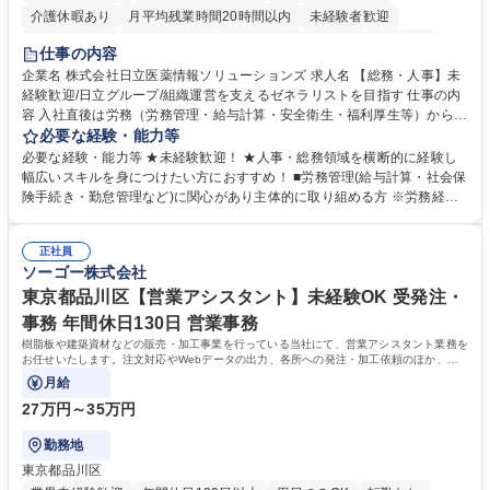
介護休暇あり
月平均残業時間20時間以内
未経験者歓迎
住宅手当あり
時短勤務あり
退職金あり
在宅OK
賞与あり
仕事の内容
育休あり
完全週休2日制
交通費支給
土日祝休み
寮・社宅あり
企業名 株式会社日立医薬情報ソリューションズ 求人名 【総務・人事】未
経験歓迎/日立グループ/組織運営を支えるゼネラリストを目指す 仕事の内
容 入社直後は労務（労務管理・給与計算・安全衛生・福利厚生等）からお
任せいたします。将来は総務・採用・教育業務へ守備範囲を広げ、組織運
必要な経験・能力等
営を支えるゼネラリストをめざせます。 ・初期業務：労働時間管理、給与
必要な経験・能力等 ★未経験歓迎！ ★人事・総務領域を横断的に経験し
計算、社会保険対応、福利厚生管理、安全衛生、健康経営推進等をお任せ
幅広いスキルを身につけたい方におすすめ！ ■労務管理(給与計算・社会保
します。ご経験に応じて、休職者管理など、幅広く経験を積んでいただき
険手続き・勤怠管理など)に関心があり主体的に取り組める方 ※労務経験
ます。 ・将来的な広がり：総務・採用・教育・税務対応・経営企画等。
者は早期にご活躍いただけます。 ■チームで仕事を推進できる方■将来は
★メンバーがマンツーマンで丁寧に教えるため、ご経験が浅くても安心！
マネジメント職として活躍したい 【尚可】■人事、労務、採用、教育業務
幅広く経験を積みたい意欲がある方に最適な環境です。 募集職種 【総
正社員
のご経験 ■労務管理（給与計算・社会保険手続き・勤怠管理など）の経験
ソーゴー株式会社
務・人事】未経験歓迎/日立グループ/組織運営を支えるゼネラリストを目
■衛生管理者の資格をお持ちの方 学歴・資格 学歴：大学院 大学 高専 短大
指す
専修学校 高校 語学力： 資格：
東京都品川区【営業アシスタント】未経験OK 受発注・
事務 年間休日130日 営業事務
樹脂板や建築資材などの販売・加工事業を行っている当社にて、営業アシスタント業務を
お任せいたします。注文対応やWebデータの出力、各所への発注・加工依頼のほか、電
話・メール対応等の事務業務を担当します。
月給
27万円～35万円
勤務地
東京都品川区