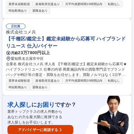
て成長して頂きます。 ★育成制度・環境も充実！※ご経験に応じ、販売を
業界未経験歓迎
資格取得支援あり
月平均残業時間20時間以内
転勤なし
お任せする場合もございます。 【詳細】私たちが運営する店舗で、買取の
時短勤務あり
退職金あり
仕事全般をお任せします。時計/ブランドバッグ/ジュエリー/衣類など、
様々な品物の査定、買取をお願いします。業務を通してスキルアップが可
能です。 【仕事の流れ】◆接客（商品の説明提案等)◆品物の査定◆査定
正社員
金額の説明◆代金のお支払い◆買取商品のデータ入力・登録等。百万円単
株式会社コメ兵
位の取引をすることもあり、リユースのダイナミズムを感じられます。 募
【千種区/鑑定士】鑑定未経験から応募可 ハイブランド
集職種 【関東/バイヤー】鑑定未経験から応募可能★ハイブランドリユー
リユース 仕入/バイヤー
ス
23万7800円以上
月給
愛知県名古屋市中区
企業名 株式会社コメ兵 求人名 【千種区/鑑定士】鑑定未経験から応募可★
ハイブランドリユース 仕事の内容 商業施設内等の買取専門店でブランド
バッグや時計等の査定・買取をお任せします。買取ノルマはなく1日平均5
組のため、AI等の遠隔サポートも頼りながら、数字に追われずお客様に寄
業界未経験歓迎
資格取得支援あり
月平均残業時間20時間以内
転勤なし
り添った丁寧な接客が可能です。 【仕事の流れ】■来店時の受付・接客対
時短勤務あり
退職金あり
応 ■商品の査定 ■査定金額の詳細説明 ■代金の支払/買取品のデータ入力 ■
電話対応（商品に関する問い合わせ） 【入社後】当社には、教育専門部署
があり、座学やロールプレイング等、テキストを用いて仕事の基礎・スキ
求人探し
お困り
に
ですか？
ルを1から学べる教育・研修を用意しています！研修後も協力体制のも
業界トップクラスの求人件数から
と、店舗に立つためご安心ください。 募集職種 【千種区/鑑定士】鑑定未
あなたの力を最大限に発揮できる
経験から応募可★ハイブランドリユース
求人探しをお手伝いします。
アドバイザーに相談する