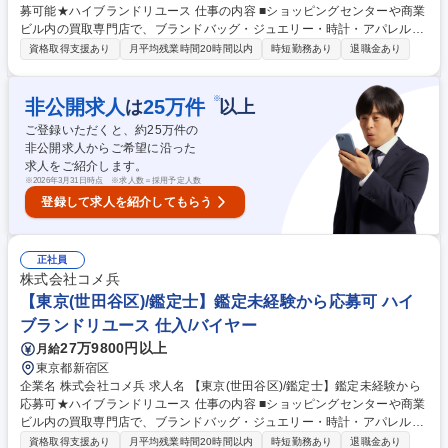
募可能★ハイブランドリユース 仕事の内容 ■ショッピングセンターや商業
ビル内の買取専門店で、ブランドバッグ・ジュエリー・時計・アパレルな
どの査定・買取をお任せいたします。 ■バイヤーからコーポレート職ま
資格取得支援あり
月平均残業時間20時間以内
時短勤務あり
退職金あり
で、他職種へ挑戦できる総合職採用です。 【詳細】私たちが運営する店舗
で、買取の仕事全般をお任せします。時計/ブランドバッグ/ジュエリー/衣
類など、様々な品物の査定、買取をお願いします。業務を通してスキルア
※
非公開求人
25
万件
は
以上
ップが可能です。 【キャリアパスについて】商品センター/マーケティン
ご登録いただくと、約
25
万件の
グ/WEB事業/教育/店舗開発/広報/人事/総務/経理/経営企画など、キャリア
非公開求人からご希望に沿った
プランを実現するため、多彩なポジションへのキャリアチェンジが可能で
求人をご紹介します。
す。 募集職種 【東京・千葉/バイヤー】鑑定未経験から応募可能★ハイブ
※
2026年3月31日時点 ※求人数＝採用予定人数
ランドリユース
登録して求人を紹介してもらう
正社員
株式会社コメ兵
【東京(世田谷区)/鑑定士】鑑定未経験から応募可 ハイ
ブランドリユース 仕入/バイヤー
27万9800円以上
月給
東京都新宿区
企業名 株式会社コメ兵 求人名 【東京(世田谷区)/鑑定士】鑑定未経験から
応募可★ハイブランドリユース 仕事の内容 ■ショッピングセンターや商業
ビル内の買取専門店で、ブランドバッグ・ジュエリー・時計・アパレルな
どの査定・買取をお任せいたします。 ■バイヤーからコーポレート職ま
資格取得支援あり
月平均残業時間20時間以内
時短勤務あり
退職金あり