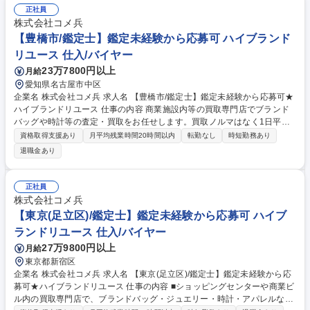
れ、値付け、店頭棚割、在庫管理を一手に担い、品揃え･価格を考え、売
正社員
上を創るポジションです。※1カテゴリーの取扱額は50億～400億！ま
株式会社コメ兵
た、当社ではバイヤーがPB(自社オリジナル商品)の企画も担当するため、
【豊橋市/鑑定士】鑑定未経験から応募可 ハイブランド
大手メーカーと連携した商品企画・ 開発に携わる機会もございます。 募
リユース 仕入/バイヤー
集職種 ★未経験OK【大阪/バイヤー候補】業界大注目スーパーの商品仕入
23万7800円以上
月給
れ担当/転勤無し
愛知県名古屋市中区
企業名 株式会社コメ兵 求人名 【豊橋市/鑑定士】鑑定未経験から応募可★
ハイブランドリユース 仕事の内容 商業施設内等の買取専門店でブランド
バッグや時計等の査定・買取をお任せします。買取ノルマはなく1日平均5
組のため、AI等の遠隔サポートも頼りながら、数字に追われずお客様に寄
資格取得支援あり
月平均残業時間20時間以内
転勤なし
時短勤務あり
り添った丁寧な接客が可能です。 【仕事の流れ】■来店時の受付・接客対
退職金あり
応 ■商品の査定 ■査定金額の詳細説明 ■代金の支払/買取品のデータ入力 ■
電話対応（商品に関する問い合わせ） 【入社後】当社には、教育専門部署
があり、座学やロールプレイング等、テキストを用いて仕事の基礎・スキ
正社員
ルを1から学べる教育・研修を用意しています！研修後も協力体制のも
株式会社コメ兵
と、店舗に立つためご安心ください。 募集職種 【豊橋市/鑑定士】鑑定未
【東京(足立区)/鑑定士】鑑定未経験から応募可 ハイブ
経験から応募可★ハイブランドリユース
ランドリユース 仕入/バイヤー
27万9800円以上
月給
東京都新宿区
企業名 株式会社コメ兵 求人名 【東京(足立区)/鑑定士】鑑定未経験から応
募可★ハイブランドリユース 仕事の内容 ■ショッピングセンターや商業ビ
ル内の買取専門店で、ブランドバッグ・ジュエリー・時計・アパレルなど