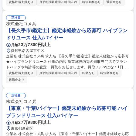
の査定・買取をお任せいたします。 ■バイヤーからコーポレート職まで、
資格取得支援あり
月平均残業時間20時間以内
時短勤務あり
退職金あり
他職種へ挑戦できる総合職採用です。 【詳細】私たちが運営する店舗で、
買取の仕事全般をお任せします。時計/ブランドバッグ/ジュエリー/衣類な
ど、様々な品物の査定、買取をお願いします。業務を通してスキルアップ
正社員
が可能です。 【キャリアパスについて】商品センター/マーケティング/W
株式会社コメ兵
EB事業/教育/店舗開発/広報/人事/総務/経理/経営企画など、キャリアプラン
【長久手市/鑑定士】鑑定未経験から応募可 ハイブラン
を実現するため、多彩なポジションへのキャリアチェンジが可能です。 募
ドリユース 仕入/バイヤー
集職種 【東京(六本木)/鑑定士】鑑定未経験から応募可★ハイブランドリユ
23万7800円以上
月給
ース
愛知県名古屋市中区
企業名 株式会社コメ兵 求人名 【長久手市/鑑定士】鑑定未経験から応募可
★ハイブランドリユース 仕事の内容 商業施設内等の買取専門店でブラン
ドバッグや時計等の査定・買取をお任せします。買取ノルマはなく1日平
均5組のため、AI等の遠隔サポートも頼りながら、数字に追われずお客様
資格取得支援あり
月平均残業時間20時間以内
転勤なし
時短勤務あり
に寄り添った丁寧な接客が可能です。 【仕事の流れ】■来店時の受付・接
退職金あり
客対応 ■商品の査定 ■査定金額の詳細説明 ■代金の支払/買取品のデータ入
力 ■電話対応（商品に関する問い合わせ） 【入社後】当社には、教育専門
部署があり、座学やロールプレイング等、テキストを用いて仕事の基礎・
正社員
スキルを1から学べる教育・研修を用意しています！研修後も協力体制の
株式会社コメ兵
もと、店舗に立つためご安心ください。 募集職種 【長久手市/鑑定士】鑑
【東京・千葉/バイヤー】鑑定未経験から応募可能 ハイ
定未経験から応募可★ハイブランドリユース
ブランドリユース 仕入/バイヤー
27万9800円以上
月給
東京都新宿区
企業名 株式会社コメ兵 求人名 【東京・千葉/バイヤー】鑑定未経験から応