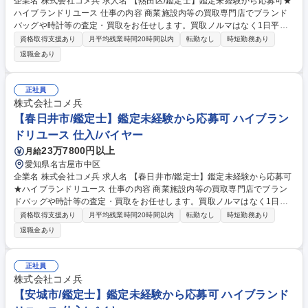
企業名 株式会社コメ兵 求人名 【熱田区/鑑定士】鑑定未経験から応募可★
ハイブランドリユース 仕事の内容 商業施設内等の買取専門店でブランド
バッグや時計等の査定・買取をお任せします。買取ノルマはなく1日平均5
組のため、AI等の遠隔サポートも頼りながら、数字に追われずお客様に寄
資格取得支援あり
月平均残業時間20時間以内
転勤なし
時短勤務あり
り添った丁寧な接客が可能です。 【仕事の流れ】■来店時の受付・接客対
退職金あり
応 ■商品の査定 ■査定金額の詳細説明 ■代金の支払/買取品のデータ入力 ■
電話対応（商品に関する問い合わせ） 【入社後】当社には、教育専門部署
があり、座学やロールプレイング等、テキストを用いて仕事の基礎・スキ
正社員
ルを1から学べる教育・研修を用意しています！研修後も協力体制のも
株式会社コメ兵
と、店舗に立つためご安心ください。 募集職種 【熱田区/鑑定士】鑑定未
【春日井市/鑑定士】鑑定未経験から応募可 ハイブラン
経験から応募可★ハイブランドリユース
ドリユース 仕入/バイヤー
23万7800円以上
月給
愛知県名古屋市中区
企業名 株式会社コメ兵 求人名 【春日井市/鑑定士】鑑定未経験から応募可
★ハイブランドリユース 仕事の内容 商業施設内等の買取専門店でブラン
ドバッグや時計等の査定・買取をお任せします。買取ノルマはなく1日平
均5組のため、AI等の遠隔サポートも頼りながら、数字に追われずお客様
資格取得支援あり
月平均残業時間20時間以内
転勤なし
時短勤務あり
に寄り添った丁寧な接客が可能です。 【仕事の流れ】■来店時の受付・接
退職金あり
客対応 ■商品の査定 ■査定金額の詳細説明 ■代金の支払/買取品のデータ入
力 ■電話対応（商品に関する問い合わせ） 【入社後】当社には、教育専門
部署があり、座学やロールプレイング等、テキストを用いて仕事の基礎・
正社員
スキルを1から学べる教育・研修を用意しています！研修後も協力体制の
株式会社コメ兵
もと、店舗に立つためご安心ください。 募集職種 【春日井市/鑑定士】鑑
【安城市/鑑定士】鑑定未経験から応募可 ハイブランド
定未経験から応募可★ハイブランドリユース