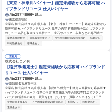
舗に立つためご安心ください。 募集職種 【栄/鑑定士】鑑定未経験から応
【東京・神奈川/バイヤー】鑑定未経験から応募可能 ハ
募可★ハイブランドリユース
イブランドリユース 仕入/バイヤー
25万4800円以上
月給
東京都新宿区
企業名 株式会社コメ兵 求人名 【東京・神奈川/バイヤー】鑑定未経験から
応募可能★ハイブランドリユース 仕事の内容 折衝経験を活かしブランド
のリユース品を取り扱う当社にて、宝石やバッグ、衣類などの専門店で鑑
定士として成長して頂きます。 ★育成制度・環境も充実！※ご経験に応
業界未経験歓迎
資格取得支援あり
月平均残業時間20時間以内
転勤なし
じ、販売をお任せする場合もございます。 【詳細】私たちが運営する店舗
時短勤務あり
退職金あり
で、買取の仕事全般をお任せします。時計/ブランドバッグ/ジュエリー/衣
類など、様々な品物の査定、買取をお願いします。業務を通してスキルア
ップが可能です。 【仕事の流れ】◆接客（商品の説明提案等)◆品物の査
正社員
定◆査定金額の説明◆代金のお支払い◆買取商品のデータ入力・登録等。
株式会社コメ兵
百万円単位の取引をすることもあり、リユースのダイナミズムを感じられ
【稲沢市/鑑定士】鑑定未経験から応募可 ハイブランド
ます。 募集職種 【東京・神奈川/バイヤー】鑑定未経験から応募可能★ハ
リユース 仕入/バイヤー
イブランドリユース
23万7800円以上
月給
愛知県名古屋市中区
企業名 株式会社コメ兵 求人名 【稲沢市/鑑定士】鑑定未経験から応募可★
ハイブランドリユース 仕事の内容 商業施設内等の買取専門店でブランド
バッグや時計等の査定・買取をお任せします。買取ノルマはなく1日平均5
組のため、AI等の遠隔サポートも頼りながら、数字に追われずお客様に寄
資格取得支援あり
月平均残業時間20時間以内
転勤なし
時短勤務あり
り添った丁寧な接客が可能です。 【仕事の流れ】■来店時の受付・接客対
退職金あり
応 ■商品の査定 ■査定金額の詳細説明 ■代金の支払/買取品のデータ入力 ■