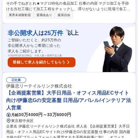
その手でねぎとれ★マグロ特化の食品加工 仕事の内容 マグロ加工を手掛
ける当社工場にて加工工程をチェックし、滞りがないように現場で各工程
の人員配置や管理を行うお仕事です。入社直後は、各工程の動きやマグロ
業界未経験歓迎
退職金あり
服装自由
の扱いを覚えるため実際の作業もお任せします。 マグロ加工は原料の解凍
～梱包まで複数の工程があります。工場の各工程ごとに細かく人員が分か
れており、その日の原料の状態や工程の進捗に応じて適切な人員配置、生
※
非公開求人
25
万件
は
以上
産管理、工程改善を行います。最初は特定の工程管理をお任せしますが
ご登録いただくと、約
25
万件の
徐々に工場全体の管理をお任せします。やる気や成果を正当に評価するた
非公開求人からご希望に沿った
め、役職に就ける可能性も十分にあります。 【取り扱い製品】鮪加工食品
求人をご紹介します。
各種：鮪たたき、鮪切り落とし等 募集職種 【京都城陽 /工程・生産管理】
※
2026年3月31日時点 ※求人数＝採用予定人数
★その手でねぎとれ★マグロ特化の食品加工
登録して求人を紹介してもらう
正社員
伊藤忠リーテイルリンク株式会社
【企画提案営業】大手日用品・オフィス用品ECサイト
向け/伊藤忠Gの安定基盤 日用品/アパレル/インテリア法
人営業
30万4000円～33万6000円
月給
東京都中央区
企業名 伊藤忠リーテイルリンク株式会社 求人名 【企画提案営業】大手日
用品・オフィス用品ECサイト向け/伊藤忠Gの安定基盤 仕事の内容 国内最
大級のECプラットフォームを運営する大手既存顧客に対し、オフィス用