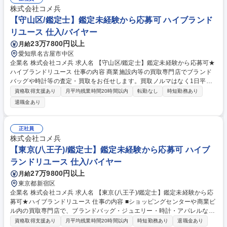
株式会社コメ兵
【守山区/鑑定士】鑑定未経験から応募可 ハイブランド
リユース 仕入/バイヤー
23万7800円以上
月給
愛知県名古屋市中区
企業名 株式会社コメ兵 求人名 【守山区/鑑定士】鑑定未経験から応募可★
ハイブランドリユース 仕事の内容 商業施設内等の買取専門店でブランド
バッグや時計等の査定・買取をお任せします。買取ノルマはなく1日平均5
組のため、AI等の遠隔サポートも頼りながら、数字に追われずお客様に寄
資格取得支援あり
月平均残業時間20時間以内
転勤なし
時短勤務あり
り添った丁寧な接客が可能です。 【仕事の流れ】■来店時の受付・接客対
退職金あり
応 ■商品の査定 ■査定金額の詳細説明 ■代金の支払/買取品のデータ入力 ■
電話対応（商品に関する問い合わせ） 【入社後】当社には、教育専門部署
があり、座学やロールプレイング等、テキストを用いて仕事の基礎・スキ
正社員
ルを1から学べる教育・研修を用意しています！研修後も協力体制のも
株式会社コメ兵
と、店舗に立つためご安心ください。 募集職種 【守山区/鑑定士】鑑定未
【東京(八王子)/鑑定士】鑑定未経験から応募可 ハイブ
経験から応募可★ハイブランドリユース
ランドリユース 仕入/バイヤー
27万9800円以上
月給
東京都新宿区
企業名 株式会社コメ兵 求人名 【東京(八王子)/鑑定士】鑑定未経験から応
募可★ハイブランドリユース 仕事の内容 ■ショッピングセンターや商業ビ
ル内の買取専門店で、ブランドバッグ・ジュエリー・時計・アパレルなど
の査定・買取をお任せいたします。 ■バイヤーからコーポレート職まで、
資格取得支援あり
月平均残業時間20時間以内
時短勤務あり
退職金あり