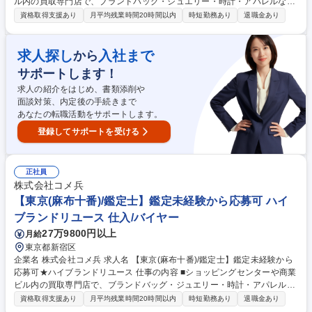
ル内の買取専門店で、ブランドバッグ・ジュエリー・時計・アパレルなど
の査定・買取をお任せいたします。 ■バイヤーからコーポレート職まで、
資格取得支援あり
月平均残業時間20時間以内
時短勤務あり
退職金あり
他職種へ挑戦できる総合職採用です。 【詳細】私たちが運営する店舗で、
買取の仕事全般をお任せします。時計/ブランドバッグ/ジュエリー/衣類な
ど、様々な品物の査定、買取をお願いします。業務を通してスキルアップ
求人探し
入社まで
から
が可能です。 【キャリアパスについて】商品センター/マーケティング/W
サポートします！
EB事業/教育/店舗開発/広報/人事/総務/経理/経営企画など、キャリアプラン
を実現するため、多彩なポジションへのキャリアチェンジが可能です。 募
求人の紹介をはじめ、書類添削や
集職種 【東京(調布市)/鑑定士】鑑定未経験から応募可★ハイブランドリユ
面談対策、内定後の手続きまで
ース
あなたの転職活動をサポートします。
登録してサポートを受ける
正社員
株式会社コメ兵
【東京(麻布十番)/鑑定士】鑑定未経験から応募可 ハイ
ブランドリユース 仕入/バイヤー
27万9800円以上
月給
東京都新宿区
企業名 株式会社コメ兵 求人名 【東京(麻布十番)/鑑定士】鑑定未経験から
応募可★ハイブランドリユース 仕事の内容 ■ショッピングセンターや商業
ビル内の買取専門店で、ブランドバッグ・ジュエリー・時計・アパレルな
どの査定・買取をお任せいたします。 ■バイヤーからコーポレート職ま
資格取得支援あり
月平均残業時間20時間以内
時短勤務あり
退職金あり
で、他職種へ挑戦できる総合職採用です。 【詳細】私たちが運営する店舗