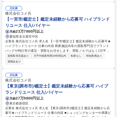
買取の仕事全般をお任せします。時計/ブランドバッグ/ジュエリー/衣類な
ど、様々な品物の査定、買取をお願いします。業務を通してスキルアップ
正社員
が可能です。 【キャリアパスについて】商品センター/マーケティング/W
株式会社コメ兵
EB事業/教育/店舗開発/広報/人事/総務/経理/経営企画など、キャリアプラン
【一宮市/鑑定士】鑑定未経験から応募可 ハイブランド
を実現するため、多彩なポジションへのキャリアチェンジが可能です。 募
リユース 仕入/バイヤー
集職種 【東京(荒川区)/鑑定士】鑑定未経験から応募可★ハイブランドリユ
23万7800円以上
月給
ース
愛知県名古屋市中区
企業名 株式会社コメ兵 求人名 【一宮市/鑑定士】鑑定未経験から応募可★
ハイブランドリユース 仕事の内容 商業施設内等の買取専門店でブランド
バッグや時計等の査定・買取をお任せします。買取ノルマはなく1日平均5
組のため、AI等の遠隔サポートも頼りながら、数字に追われずお客様に寄
資格取得支援あり
月平均残業時間20時間以内
転勤なし
時短勤務あり
り添った丁寧な接客が可能です。 【仕事の流れ】■来店時の受付・接客対
退職金あり
応 ■商品の査定 ■査定金額の詳細説明 ■代金の支払/買取品のデータ入力 ■
電話対応（商品に関する問い合わせ） 【入社後】当社には、教育専門部署
があり、座学やロールプレイング等、テキストを用いて仕事の基礎・スキ
正社員
ルを1から学べる教育・研修を用意しています！研修後も協力体制のも
株式会社コメ兵
と、店舗に立つためご安心ください。 募集職種 【一宮市/鑑定士】鑑定未
【東京(調布市)/鑑定士】鑑定未経験から応募可 ハイブ
経験から応募可★ハイブランドリユース
ランドリユース 仕入/バイヤー
27万9800円以上
月給
東京都新宿区
企業名 株式会社コメ兵 求人名 【東京(調布市)/鑑定士】鑑定未経験から応
募可★ハイブランドリユース 仕事の内容 ■ショッピングセンターや商業ビ