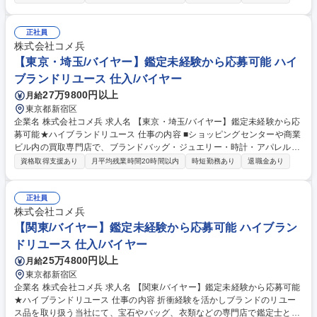
で、他職種へ挑戦できる総合職採用です。 【詳細】私たちが運営する店舗
で、買取の仕事全般をお任せします。時計/ブランドバッグ/ジュエリー/衣
類など、様々な品物の査定、買取をお願いします。業務を通してスキルア
正社員
ップが可能です。 【キャリアパスについて】商品センター/マーケティン
株式会社コメ兵
グ/WEB事業/教育/店舗開発/広報/人事/総務/経理/経営企画など、キャリア
【東京・埼玉/バイヤー】鑑定未経験から応募可能 ハイ
プランを実現するため、多彩なポジションへのキャリアチェンジが可能で
ブランドリユース 仕入/バイヤー
す。 募集職種 【東京(世田谷区)/鑑定士】鑑定未経験から応募可★ハイブ
27万9800円以上
月給
ランドリユース
東京都新宿区
企業名 株式会社コメ兵 求人名 【東京・埼玉/バイヤー】鑑定未経験から応
募可能★ハイブランドリユース 仕事の内容 ■ショッピングセンターや商業
ビル内の買取専門店で、ブランドバッグ・ジュエリー・時計・アパレルな
どの査定・買取をお任せいたします。 ■バイヤーからコーポレート職ま
資格取得支援あり
月平均残業時間20時間以内
時短勤務あり
退職金あり
で、他職種へ挑戦できる総合職採用です。 【詳細】私たちが運営する店舗
で、買取の仕事全般をお任せします。時計/ブランドバッグ/ジュエリー/衣
類など、様々な品物の査定、買取をお願いします。業務を通してスキルア
正社員
ップが可能です。 【キャリアパスについて】商品センター/マーケティン
株式会社コメ兵
グ/WEB事業/教育/店舗開発/広報/人事/総務/経理/経営企画など、キャリア
【関東/バイヤー】鑑定未経験から応募可能 ハイブラン
プランを実現するため、多彩なポジションへのキャリアチェンジが可能で
ドリユース 仕入/バイヤー
す。 募集職種 【東京・埼玉/バイヤー】鑑定未経験から応募可能★ハイブ
25万4800円以上
月給
ランドリユース
東京都新宿区
企業名 株式会社コメ兵 求人名 【関東/バイヤー】鑑定未経験から応募可能
★ハイブランドリユース 仕事の内容 折衝経験を活かしブランドのリユー
ス品を取り扱う当社にて、宝石やバッグ、衣類などの専門店で鑑定士とし