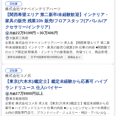
正社員
株式会社マナベインテリアハーツ
【関西希望エリア 第二新卒/未経験歓迎】インテリア・
家具の販売 残業10h 販売/フロアスタッフ(アパレル/ア
クセサリー/インテリア)
22万9199円～30万406円
月給
大阪府三島郡
企業名 株式会社マナベインテリアハーツ 求人名 【関西希望エリア 第二新
卒/未経験歓迎】インテリア・家具の販売◎残業10h 仕事の内容 ■関西圏で
のエリア限定採用!家具・インテリアの接客販売、売場づくり、商品管理な
ど店舗運営業務全般をお任せします。他のお店よりもフロアスタッフを多
業界未経験歓迎
月平均残業時間20時間以内
退職金あり
く配置し、お客様に寄り添った提案ができる環境です。 ■接客・販売（お
客様へのコーディネート提案）■売場管理（レイアウト変更、POP作成な
ど「売れる売場」づくり）■商品管理・在庫管理 等 【入社後のイメージ】
正社員
OJTや勉強会が充実しており、未経験でも安心!現場ではホスピタリティの
株式会社コメ兵
高い先輩がサポートします。ノルマのプレッシャーはなく、フロア長から
【東京(六本木)/鑑定士】鑑定未経験から応募可 ハイブ
店長、本部職（バイヤー・EC・人事等）など多彩なキャリアを描けま
ランドリユース 仕入/バイヤー
す。（中途入社後1年で店長実績あり） 募集職種 【関西希望エリア 第二
27万9800円以上
月給
新卒/未経験歓迎】インテリア・家具の販売◎残業10h
東京都新宿区
企業名 株式会社コメ兵 求人名 【東京(六本木)/鑑定士】鑑定未経験から応
募可★ハイブランドリユース 仕事の内容 ■ショッピングセンターや商業ビ
ル内の買取専門店で、ブランドバッグ・ジュエリー・時計・アパレルなど