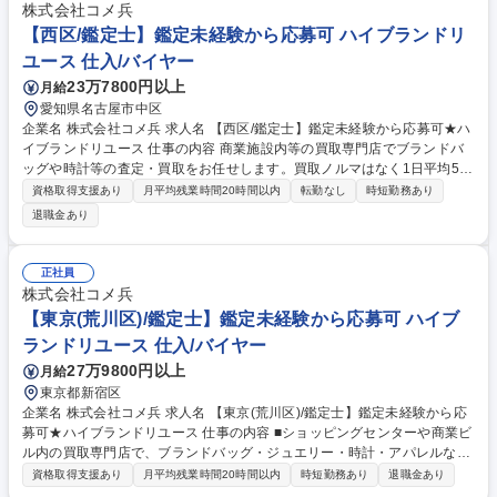
株式会社コメ兵
【西区/鑑定士】鑑定未経験から応募可 ハイブランドリ
ユース 仕入/バイヤー
23万7800円以上
月給
愛知県名古屋市中区
企業名 株式会社コメ兵 求人名 【西区/鑑定士】鑑定未経験から応募可★ハ
イブランドリユース 仕事の内容 商業施設内等の買取専門店でブランドバ
ッグや時計等の査定・買取をお任せします。買取ノルマはなく1日平均5組
のため、AI等の遠隔サポートも頼りながら、数字に追われずお客様に寄り
資格取得支援あり
月平均残業時間20時間以内
転勤なし
時短勤務あり
添った丁寧な接客が可能です。 【仕事の流れ】■来店時の受付・接客対応
退職金あり
■商品の査定 ■査定金額の詳細説明 ■代金の支払/買取品のデータ入力 ■電
話対応（商品に関する問い合わせ） 【入社後】当社には、教育専門部署が
あり、座学やロールプレイング等、テキストを用いて仕事の基礎・スキル
正社員
を1から学べる教育・研修を用意しています！研修後も協力体制のもと、
株式会社コメ兵
店舗に立つためご安心ください。 募集職種 【西区/鑑定士】鑑定未経験か
【東京(荒川区)/鑑定士】鑑定未経験から応募可 ハイブ
ら応募可★ハイブランドリユース
ランドリユース 仕入/バイヤー
27万9800円以上
月給
東京都新宿区
企業名 株式会社コメ兵 求人名 【東京(荒川区)/鑑定士】鑑定未経験から応
募可★ハイブランドリユース 仕事の内容 ■ショッピングセンターや商業ビ
ル内の買取専門店で、ブランドバッグ・ジュエリー・時計・アパレルなど
の査定・買取をお任せいたします。 ■バイヤーからコーポレート職まで、
資格取得支援あり
月平均残業時間20時間以内
時短勤務あり
退職金あり
他職種へ挑戦できる総合職採用です。 【詳細】私たちが運営する店舗で、