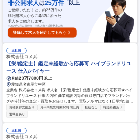
※
非公開求人
25
万件
は
以上
ルを1から学べる教育・研修を用意しています！研修後も協力体制のも
ご登録いただくと、約
25
万件の
と、店舗に立つためご安心ください。 募集職種 【岡崎市/鑑定士】鑑定未
非公開求人からご希望に沿った
経験から応募可★ハイブランドリユース
求人をご紹介します。
※
2026年3月31日時点 ※求人数＝採用予定人数
登録して求人を紹介してもらう
正社員
株式会社コメ兵
【栄/鑑定士】鑑定未経験から応募可 ハイブランドリユ
ース 仕入/バイヤー
23万7800円以上
月給
愛知県名古屋市中区
企業名 株式会社コメ兵 求人名 【栄/鑑定士】鑑定未経験から応募可★ハイ
ブランドリユース 仕事の内容 商業施設内等の買取専門店でブランドバッ
グや時計等の査定・買取をお任せします。買取ノルマはなく1日平均5組の
ため、AI等の遠隔サポートも頼りながら、数字に追われずお客様に寄り添
資格取得支援あり
月平均残業時間20時間以内
転勤なし
時短勤務あり
った丁寧な接客が可能です。 【仕事の流れ】■来店時の受付・接客対応 ■
退職金あり
商品の査定 ■査定金額の詳細説明 ■代金の支払/買取品のデータ入力 ■電話
対応（商品に関する問い合わせ） 【入社後】当社には、教育専門部署があ
り、座学やロールプレイング等、テキストを用いて仕事の基礎・スキルを
正社員
1から学べる教育・研修を用意しています！研修後も協力体制のもと、店
株式会社コメ兵