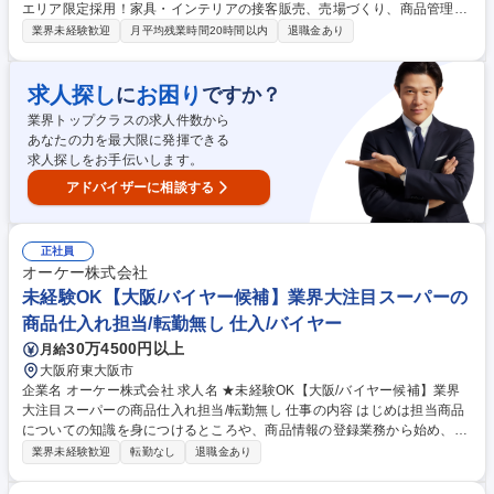
エリア限定採用！家具・インテリアの接客販売、売場づくり、商品管理な
ど店舗運営とマネジメント業務をお任せします。早期に店長への昇格も可
業界未経験歓迎
月平均残業時間20時間以内
退職金あり
能。ノルマ未達による給与減額はなく報奨金制度で還元。 ■接客・販売
（お客様へのコーディネート提案）■売場管理（レイアウト変更、POP作
成など「売れる売場」づくり）■スタッフ育成、マネジメント、商品・在
求人探し
お困り
に
ですか？
庫管理 等 【入社後について】これまでの顧客折衝・マネジメント経験を
業界トップクラスの求人件数から
活かし、スタッフと共に地域に愛される店舗づくりをお任せします。入社
あなたの力を最大限に発揮できる
1年での店長昇格実績もあり、将来はエリアマネージャーや本部職への道
求人探しをお手伝いします。
も開かれています。 募集職種 【関西希望エリア/家具インテリア店長候
補】残業月10h/マネジメント経験
アドバイザーに相談する
正社員
オーケー株式会社
未経験OK【大阪/バイヤー候補】業界大注目スーパーの
商品仕入れ担当/転勤無し 仕入/バイヤー
30万4500円以上
月給
大阪府東大阪市
企業名 オーケー株式会社 求人名 ★未経験OK【大阪/バイヤー候補】業界
大注目スーパーの商品仕入れ担当/転勤無し 仕事の内容 はじめは担当商品
についての知識を身につけるところや、商品情報の登録業務から始め、数
か月～半年かけて、当社の業務の流れや交渉などを順にお任せします。
業界未経験歓迎
転勤なし
退職金あり
【魅力】当社のバイヤーは、調味料や乳製品、お酒や飲料などの食品(生
鮮食品･総菜を除く)及び雑貨など、各担当カテゴリーの商品の交渉、仕入