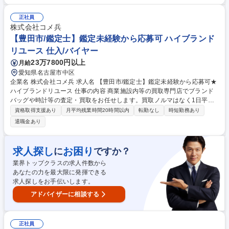
電話対応（商品に関する問い合わせ） 【入社後】当社には、教育専門部署
があり、座学やロールプレイング等、テキストを用いて仕事の基礎・スキ
正社員
ルを1から学べる教育・研修を用意しています！研修後も協力体制のも
株式会社コメ兵
と、店舗に立つためご安心ください。 募集職種 【稲沢市/鑑定士】鑑定未
【豊田市/鑑定士】鑑定未経験から応募可 ハイブランド
経験から応募可★ハイブランドリユース
リユース 仕入/バイヤー
23万7800円以上
月給
愛知県名古屋市中区
企業名 株式会社コメ兵 求人名 【豊田市/鑑定士】鑑定未経験から応募可★
ハイブランドリユース 仕事の内容 商業施設内等の買取専門店でブランド
バッグや時計等の査定・買取をお任せします。買取ノルマはなく1日平均5
組のため、AI等の遠隔サポートも頼りながら、数字に追われずお客様に寄
資格取得支援あり
月平均残業時間20時間以内
転勤なし
時短勤務あり
り添った丁寧な接客が可能です。 【仕事の流れ】■来店時の受付・接客対
退職金あり
応 ■商品の査定 ■査定金額の詳細説明 ■代金の支払/買取品のデータ入力 ■
電話対応（商品に関する問い合わせ） 【入社後】当社には、教育専門部署
があり、座学やロールプレイング等、テキストを用いて仕事の基礎・スキ
求人探し
お困り
に
ですか？
ルを1から学べる教育・研修を用意しています！研修後も協力体制のも
業界トップクラスの求人件数から
と、店舗に立つためご安心ください。 募集職種 【豊田市/鑑定士】鑑定未
あなたの力を最大限に発揮できる
経験から応募可★ハイブランドリユース
求人探しをお手伝いします。
アドバイザーに相談する
正社員