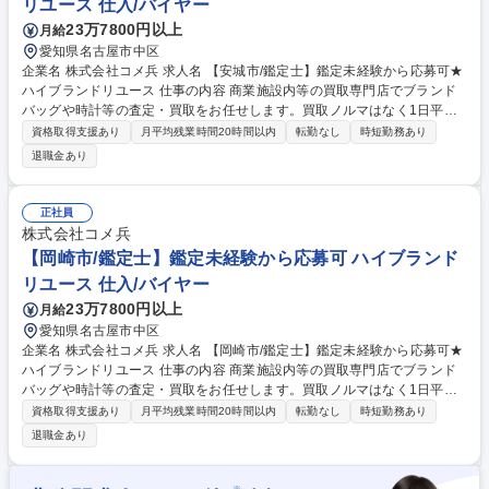
リユース 仕入/バイヤー
23万7800円以上
月給
愛知県名古屋市中区
企業名 株式会社コメ兵 求人名 【安城市/鑑定士】鑑定未経験から応募可★
ハイブランドリユース 仕事の内容 商業施設内等の買取専門店でブランド
バッグや時計等の査定・買取をお任せします。買取ノルマはなく1日平均5
組のため、AI等の遠隔サポートも頼りながら、数字に追われずお客様に寄
資格取得支援あり
月平均残業時間20時間以内
転勤なし
時短勤務あり
り添った丁寧な接客が可能です。 【仕事の流れ】■来店時の受付・接客対
退職金あり
応 ■商品の査定 ■査定金額の詳細説明 ■代金の支払/買取品のデータ入力 ■
電話対応（商品に関する問い合わせ） 【入社後】当社には、教育専門部署
があり、座学やロールプレイング等、テキストを用いて仕事の基礎・スキ
正社員
ルを1から学べる教育・研修を用意しています！研修後も協力体制のも
株式会社コメ兵
と、店舗に立つためご安心ください。 募集職種 【安城市/鑑定士】鑑定未
【岡崎市/鑑定士】鑑定未経験から応募可 ハイブランド
経験から応募可★ハイブランドリユース
リユース 仕入/バイヤー
23万7800円以上
月給
愛知県名古屋市中区
企業名 株式会社コメ兵 求人名 【岡崎市/鑑定士】鑑定未経験から応募可★
ハイブランドリユース 仕事の内容 商業施設内等の買取専門店でブランド
バッグや時計等の査定・買取をお任せします。買取ノルマはなく1日平均5
組のため、AI等の遠隔サポートも頼りながら、数字に追われずお客様に寄
資格取得支援あり
月平均残業時間20時間以内
転勤なし
時短勤務あり
り添った丁寧な接客が可能です。 【仕事の流れ】■来店時の受付・接客対
退職金あり
応 ■商品の査定 ■査定金額の詳細説明 ■代金の支払/買取品のデータ入力 ■
電話対応（商品に関する問い合わせ） 【入社後】当社には、教育専門部署
があり、座学やロールプレイング等、テキストを用いて仕事の基礎・スキ