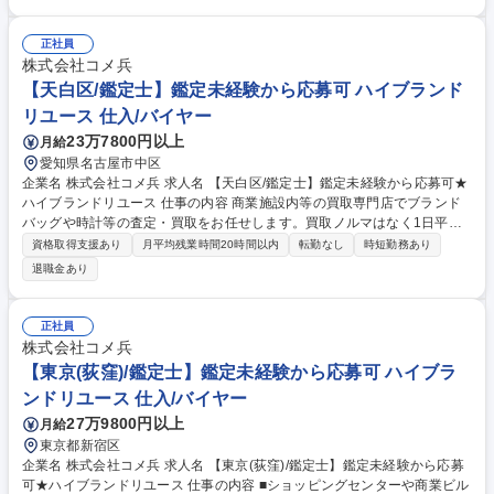
他職種へ挑戦できる総合職採用です。 【詳細】私たちが運営する店舗で、
買取の仕事全般をお任せします。時計/ブランドバッグ/ジュエリー/衣類な
ど、様々な品物の査定、買取をお願いします。業務を通してスキルアップ
正社員
が可能です。 【キャリアパスについて】商品センター/マーケティング/W
株式会社コメ兵
EB事業/教育/店舗開発/広報/人事/総務/経理/経営企画など、キャリアプラン
【天白区/鑑定士】鑑定未経験から応募可 ハイブランド
を実現するため、多彩なポジションへのキャリアチェンジが可能です。 募
リユース 仕入/バイヤー
集職種 【東京(八王子)/鑑定士】鑑定未経験から応募可★ハイブランドリユ
23万7800円以上
月給
ース
愛知県名古屋市中区
企業名 株式会社コメ兵 求人名 【天白区/鑑定士】鑑定未経験から応募可★
ハイブランドリユース 仕事の内容 商業施設内等の買取専門店でブランド
バッグや時計等の査定・買取をお任せします。買取ノルマはなく1日平均5
組のため、AI等の遠隔サポートも頼りながら、数字に追われずお客様に寄
資格取得支援あり
月平均残業時間20時間以内
転勤なし
時短勤務あり
り添った丁寧な接客が可能です。 【仕事の流れ】■来店時の受付・接客対
退職金あり
応 ■商品の査定 ■査定金額の詳細説明 ■代金の支払/買取品のデータ入力 ■
電話対応（商品に関する問い合わせ） 【入社後】当社には、教育専門部署
があり、座学やロールプレイング等、テキストを用いて仕事の基礎・スキ
正社員
ルを1から学べる教育・研修を用意しています！研修後も協力体制のも
株式会社コメ兵
と、店舗に立つためご安心ください。 募集職種 【天白区/鑑定士】鑑定未
【東京(荻窪)/鑑定士】鑑定未経験から応募可 ハイブラ
経験から応募可★ハイブランドリユース
ンドリユース 仕入/バイヤー
27万9800円以上
月給
東京都新宿区
企業名 株式会社コメ兵 求人名 【東京(荻窪)/鑑定士】鑑定未経験から応募
可★ハイブランドリユース 仕事の内容 ■ショッピングセンターや商業ビル