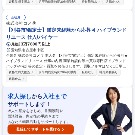
の査定・買取をお任せいたします。 ■バイヤーからコーポレート職まで、
資格取得支援あり
月平均残業時間20時間以内
時短勤務あり
退職金あり
他職種へ挑戦できる総合職採用です。 【詳細】私たちが運営する店舗で、
買取の仕事全般をお任せします。時計/ブランドバッグ/ジュエリー/衣類な
ど、様々な品物の査定、買取をお願いします。業務を通してスキルアップ
正社員
が可能です。 【キャリアパスについて】商品センター/マーケティング/W
株式会社コメ兵
EB事業/教育/店舗開発/広報/人事/総務/経理/経営企画など、キャリアプラン
【刈谷市/鑑定士】鑑定未経験から応募可 ハイブランド
を実現するため、多彩なポジションへのキャリアチェンジが可能です。 募
リユース 仕入/バイヤー
集職種 【東京(目黒区)/鑑定士】鑑定未経験から応募可★ハイブランドリユ
23万7800円以上
月給
ース
愛知県名古屋市中区
企業名 株式会社コメ兵 求人名 【刈谷市/鑑定士】鑑定未経験から応募可★
ハイブランドリユース 仕事の内容 商業施設内等の買取専門店でブランド
バッグや時計等の査定・買取をお任せします。買取ノルマはなく1日平均5
組のため、AI等の遠隔サポートも頼りながら、数字に追われずお客様に寄
資格取得支援あり
月平均残業時間20時間以内
転勤なし
時短勤務あり
り添った丁寧な接客が可能です。 【仕事の流れ】■来店時の受付・接客対
退職金あり
応 ■商品の査定 ■査定金額の詳細説明 ■代金の支払/買取品のデータ入力 ■
電話対応（商品に関する問い合わせ） 【入社後】当社には、教育専門部署
があり、座学やロールプレイング等、テキストを用いて仕事の基礎・スキ
求人探し
入社まで
から
ルを1から学べる教育・研修を用意しています！研修後も協力体制のも
サポートします！
と、店舗に立つためご安心ください。 募集職種 【刈谷市/鑑定士】鑑定未
経験から応募可★ハイブランドリユース
求人の紹介をはじめ、書類添削や
面談対策、内定後の手続きまで
あなたの転職活動をサポートします。
登録してサポートを受ける