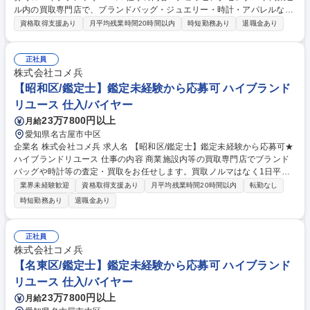
ル内の買取専門店で、ブランドバッグ・ジュエリー・時計・アパレルなど
の査定・買取をお任せいたします。 ■バイヤーからコーポレート職まで、
資格取得支援あり
月平均残業時間20時間以内
時短勤務あり
退職金あり
他職種へ挑戦できる総合職採用です。 【詳細】私たちが運営する店舗で、
買取の仕事全般をお任せします。時計/ブランドバッグ/ジュエリー/衣類な
ど、様々な品物の査定、買取をお願いします。業務を通してスキルアップ
正社員
が可能です。 【キャリアパスについて】商品センター/マーケティング/W
株式会社コメ兵
EB事業/教育/店舗開発/広報/人事/総務/経理/経営企画など、キャリアプラン
【昭和区/鑑定士】鑑定未経験から応募可 ハイブランド
を実現するため、多彩なポジションへのキャリアチェンジが可能です。 募
リユース 仕入/バイヤー
集職種 【東京(吉祥寺)/鑑定士】鑑定未経験から応募可★ハイブランドリユ
23万7800円以上
月給
ース
愛知県名古屋市中区
企業名 株式会社コメ兵 求人名 【昭和区/鑑定士】鑑定未経験から応募可★
ハイブランドリユース 仕事の内容 商業施設内等の買取専門店でブランド
バッグや時計等の査定・買取をお任せします。買取ノルマはなく1日平均5
組のため、AI等の遠隔サポートも頼りながら、数字に追われずお客様に寄
業界未経験歓迎
資格取得支援あり
月平均残業時間20時間以内
転勤なし
り添った丁寧な接客が可能です。 【仕事の流れ】■来店時の受付・接客対
時短勤務あり
退職金あり
応 ■商品の査定 ■査定金額の詳細説明 ■代金の支払/買取品のデータ入力 ■
電話対応（商品に関する問い合わせ） 【入社後】当社には、教育専門部署
があり、座学やロールプレイング等、テキストを用いて仕事の基礎・スキ
正社員
ルを1から学べる教育・研修を用意しています！研修後も協力体制のも
株式会社コメ兵
と、店舗に立つためご安心ください。 募集職種 【昭和区/鑑定士】鑑定未
【名東区/鑑定士】鑑定未経験から応募可 ハイブランド
経験から応募可★ハイブランドリユース
リユース 仕入/バイヤー
23万7800円以上
月給