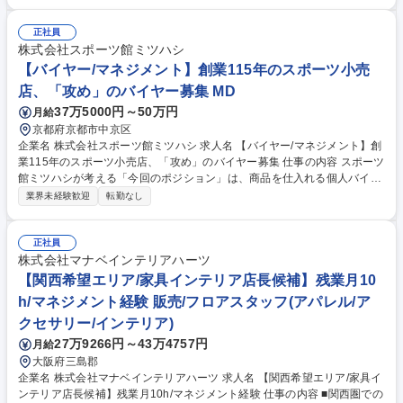
にも挑戦できます。 【詳細】入社後はレジ対応、商品の品出し、ショーケ
ース対応など基本業務から担当します。3ヶ月のOJT研修とマニュアルが
あり、トレカの知識や店舗業務を段階的に習得可能。その後は買取、商品
正社員
レイアウト、アルバイト・パートスタッフの管理にも業務を広げます。2
株式会社スポーツ館ミツハシ
～3年を目安に店長、将来的にはマネージャーやバイヤーも目指せます。
【バイヤー/マネジメント】創業115年のスポーツ小売
募集職種 【大阪/プレイズ大阪日本橋本店スタッフ】トレカ専門店/賞与4.5
店、「攻め」のバイヤー募集 MD
1ヶ月/残業月10h
37万5000円～50万円
月給
京都府京都市中京区
企業名 株式会社スポーツ館ミツハシ 求人名 【バイヤー/マネジメント】創
業115年のスポーツ小売店、「攻め」のバイヤー募集 仕事の内容 スポーツ
館ミツハシが考える「今回のポジション」は、商品を仕入れる個人バイヤ
ーではありません。「何を売るか」だけでなく、「どう売るか」「どう利
業界未経験歓迎
転勤なし
益を生み出すか」まで設計し、会社の成長をつくる仕事です。 ・商品部門
全体の予算管理および進捗管理 ・既存メーカーとの商談、価格交渉、取引
先の開拓 ・商品戦略の立案（仕入・販売・販促・在庫・消化） ・店舗ス
正社員
タッフへの商品提案、販売方針の浸透 ・商品ディスプレイ、売場づくりの
株式会社マナベインテリアハーツ
企画・改善 ・EC部門との連携および販売促進施策の立案、販売実績の分
【関西希望エリア/家具インテリア店長候補】残業月10
析 募集職種 【バイヤー/マネジメント】創業115年のスポーツ小売店、
h/マネジメント経験 販売/フロアスタッフ(アパレル/ア
「攻め」のバイヤー募集
クセサリー/インテリア)
27万9266円～43万4757円
月給
大阪府三島郡
企業名 株式会社マナベインテリアハーツ 求人名 【関西希望エリア/家具イ
ンテリア店長候補】残業月10h/マネジメント経験 仕事の内容 ■関西圏での