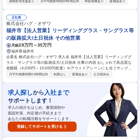
の査定・買取をお任せいたします。 ■バイヤーからコーポレート職まで、
資格取得支援あり
月平均残業時間20時間以内
時短勤務あり
退職金あり
他職種へ挑戦できる総合職採用です。 【詳細】私たちが運営する店舗で、
買取の仕事全般をお任せします。時計/ブランドバッグ/ジュエリー/衣類な
ど、様々な品物の査定、買取をお願いします。業務を通してスキルアップ
正社員
が可能です。 【キャリアパスについて】商品センター/マーケティング/W
株式会社ハグ・オザワ
EB事業/教育/店舗開発/広報/人事/総務/経理/経営企画など、キャリアプラン
福井市【法人営業】リーディンググラス・サングラス等
を実現するため、多彩なポジションへのキャリアチェンジが可能です。 募
の販路拡大/土日祝休 その他営業
集職種 【東京(足立区)/鑑定士】鑑定未経験から応募可★ハイブランドリユ
28万円～35万円
月給
ース
福井県福井市
企業名 株式会社ハグ・オザワ 求人名 福井市【法人営業】リーディンググ
ラス・サングラス等の販路拡大/土日祝休 仕事の内容 おしゃれで高品質な
老眼鏡（4,000円～10,000円程度）やアウトドアシーンにも合うサングラ
スを家電量販店などに置いていただくために、商社やバイヤーの方に営
月平均残業時間20時間以内
転勤なし
退職金あり
土日祝休み
業・展示会でのＰＲを行っていただきます。 【具体的には】全国にある取
引先への営業／展示会への参加を通じて、当社の製品を広めていただきま
す！出張頻度は月に数回程、北陸・関東・関西が中心です。小売店でお客
求人探し
入社まで
から
様に手に取ってもらえる売り場の確保に向けて、法人顧客折衝、小売店舗
サポートします！
の仕入れ経験、高単価商品の接客経験など、様々な経験が活かせます。企
画に強い当社では営業職のあなたが拾い上げたお客様の声を基に、企画部
求人の紹介をはじめ、書類添削や
門と共に新たな製品を作ることも可能です！ 募集職種 福井市【法人営
面談対策、内定後の手続きまで
業】リーディンググラス・サングラス等の販路拡大/土日祝休
あなたの転職活動をサポートします。
登録してサポートを受ける