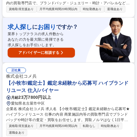
内の買取専門店で、ブランドバッグ・ジュエリー・時計・アパレルなどの
査定・買取をお任せいたします。 ■バイヤーからコーポレート職まで、他
資格取得支援あり
月平均残業時間20時間以内
時短勤務あり
退職金あり
職種へ挑戦できる総合職採用です。 【詳細】私たちが運営する店舗で、買
取の仕事全般をお任せします。時計/ブランドバッグ/ジュエリー/衣類な
ど、様々な品物の査定、買取をお願いします。業務を通してスキルアップ
求人探し
お困り
に
ですか？
が可能です。 【キャリアパスについて】商品センター/マーケティング/W
業界トップクラスの求人件数から
EB事業/教育/店舗開発/広報/人事/総務/経理/経営企画など、キャリアプラン
あなたの力を最大限に発揮できる
を実現するため、多彩なポジションへのキャリアチェンジが可能です。 募
求人探しをお手伝いします。
集職種 【東京(荻窪)/鑑定士】鑑定未経験から応募可★ハイブランドリユー
ス
アドバイザーに相談する
正社員
株式会社コメ兵
【小牧市/鑑定士】鑑定未経験から応募可 ハイブランド
リユース 仕入/バイヤー
23万7800円以上
月給
愛知県名古屋市中区
企業名 株式会社コメ兵 求人名 【小牧市/鑑定士】鑑定未経験から応募可★
ハイブランドリユース 仕事の内容 商業施設内等の買取専門店でブランド
バッグや時計等の査定・買取をお任せします。買取ノルマはなく1日平均5
組のため、AI等の遠隔サポートも頼りながら、数字に追われずお客様に寄
資格取得支援あり
月平均残業時間20時間以内
転勤なし
時短勤務あり
り添った丁寧な接客が可能です。 【仕事の流れ】■来店時の受付・接客対
退職金あり
応 ■商品の査定 ■査定金額の詳細説明 ■代金の支払/買取品のデータ入力 ■