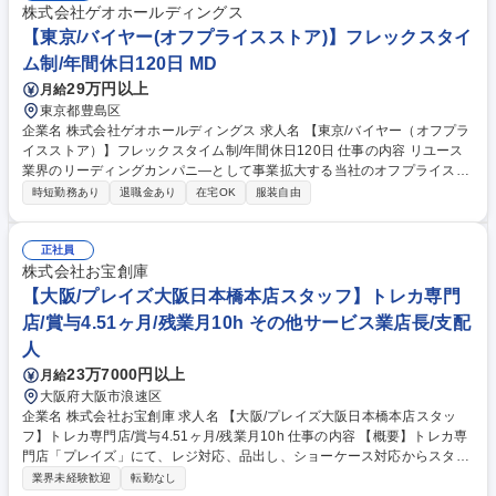
株式会社ゲオホールディングス
【東京/バイヤー(オフプライスストア)】フレックスタイ
ム制/年間休日120日 MD
29万円以上
月給
東京都豊島区
企業名 株式会社ゲオホールディングス 求人名 【東京/バイヤー（オフプラ
イスストア）】フレックスタイム制/年間休日120日 仕事の内容 リユース
業界のリーディングカンパニ―として事業拡大する当社のオフプライスス
トア事業において、「Luck Rack(ラックラック)」の雑貨部門のバイヤー
時短勤務あり
退職金あり
在宅OK
服装自由
をご担当いただきます。 ■商品計画に基づき、仕入行動計画の立案■仕入
数量・金額の調整■取引先の選定と改廃■二重価格割合・オフ率・各アイテ
ム毎のプライシング■仕入進捗を鑑みた発注と計画に沿った納期管理※雑
正社員
貨：メンズ服飾、レディース服飾、生活雑貨 【オフプライスストアとは】
株式会社お宝創庫
メーカーや小売店のシーズンオフ商品、余剰在庫などを安価で仕入れ、新
【大阪/プレイズ大阪日本橋本店スタッフ】トレカ専門
品商品を常時30～90%オフのセール価格で提供するビジネスモデルです。
店/賞与4.51ヶ月/残業月10h その他サービス業店長/支配
募集職種 【東京/バイヤー（オフプライスストア）】フレックスタイム制/
人
年間休日120日
23万7000円以上
月給
大阪府大阪市浪速区
企業名 株式会社お宝創庫 求人名 【大阪/プレイズ大阪日本橋本店スタッ
フ】トレカ専門店/賞与4.51ヶ月/残業月10h 仕事の内容 【概要】トレカ専
門店「プレイズ」にて、レジ対応、品出し、ショーケース対応からスター
ト。トレカやアニメ・ゲーム好きを活かし、店舗運営や買取、売場づくり
業界未経験歓迎
転勤なし