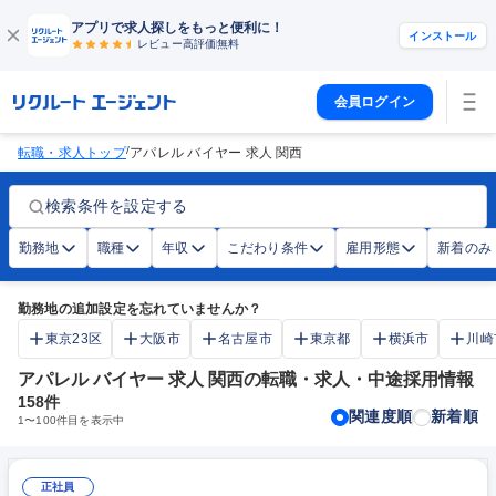
アプリで求人探しをもっと便利に！
インストール
レビュー高評価
無料
会員ログイン
/
転職・求人トップ
アパレル バイヤー 求人 関西
検索条件を設定する
勤務地
職種
年収
こだわり条件
雇用形態
新着のみ
勤務地の追加設定を忘れていませんか？
東京23区
大阪市
名古屋市
東京都
横浜市
川崎
アパレル バイヤー 求人 関西の転職・求人・中途採用情報
158
件
関連度順
新着順
1
〜
100
件目を表示中
正社員