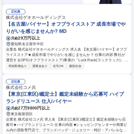
正社員
株式会社ゲオホールディングス
【名古屋/バイヤー】オフプライスストア 成長市場でや
りがいを感じませんか? MD
29万円以上
月給
愛知県名古屋市中区
企業名 株式会社ゲオホールディングス 求人名 【名古屋/バイヤー】オフプ
ライスストア★成長市場でやりがいを感じませんか？ 仕事の内容 弊社が
運営するOPS(オフプライスストア)事業の「Luck Rack(ラックラック)」の
雑貨(※)部門のバイヤーをご担当いただきます。 ※雑貨：メンズ服飾、レ
時短勤務あり
退職金あり
在宅OK
服装自由
ディース服飾、生活雑貨 【具体的な業務】 ■商品計画に基づき、仕入行動
計画の立案 ■仕入数量・金額の調整 ■取引先の選定と改廃 ■二重価格割
合・オフ率・各アイテム毎のプライシング ■仕入進捗を鑑みた発注と計画
正社員
に沿った納期管理 募集職種 【名古屋/バイヤー】オフプライスストア★成
株式会社コメ兵
長市場でやりがいを感じませんか？
【東京(江東区)/鑑定士】鑑定未経験から応募可 ハイブ
ランドリユース 仕入/バイヤー
27万9800円以上
月給
東京都新宿区
企業名 株式会社コメ兵 求人名 【東京(江東区)/鑑定士】鑑定未経験から応
募可★ハイブランドリユース 仕事の内容 ■ショッピングセンターや商業ビ
ル内の買取専門店で、ブランドバッグ・ジュエリー・時計・アパレルなど