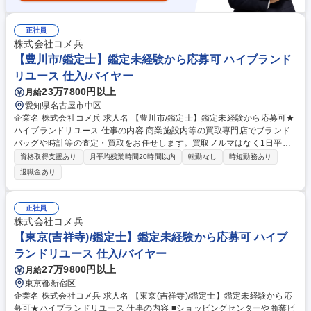
正社員
株式会社コメ兵
【豊川市/鑑定士】鑑定未経験から応募可 ハイブランド
リユース 仕入/バイヤー
23万7800円以上
月給
愛知県名古屋市中区
企業名 株式会社コメ兵 求人名 【豊川市/鑑定士】鑑定未経験から応募可★
ハイブランドリユース 仕事の内容 商業施設内等の買取専門店でブランド
バッグや時計等の査定・買取をお任せします。買取ノルマはなく1日平均5
組のため、AI等の遠隔サポートも頼りながら、数字に追われずお客様に寄
資格取得支援あり
月平均残業時間20時間以内
転勤なし
時短勤務あり
り添った丁寧な接客が可能です。 【仕事の流れ】■来店時の受付・接客対
退職金あり
応 ■商品の査定 ■査定金額の詳細説明 ■代金の支払/買取品のデータ入力 ■
電話対応（商品に関する問い合わせ） 【入社後】当社には、教育専門部署
があり、座学やロールプレイング等、テキストを用いて仕事の基礎・スキ
正社員
ルを1から学べる教育・研修を用意しています！研修後も協力体制のも
株式会社コメ兵
と、店舗に立つためご安心ください。 募集職種 【豊川市/鑑定士】鑑定未
【東京(吉祥寺)/鑑定士】鑑定未経験から応募可 ハイブ
経験から応募可★ハイブランドリユース
ランドリユース 仕入/バイヤー
27万9800円以上
月給
東京都新宿区
企業名 株式会社コメ兵 求人名 【東京(吉祥寺)/鑑定士】鑑定未経験から応
募可★ハイブランドリユース 仕事の内容 ■ショッピングセンターや商業ビ