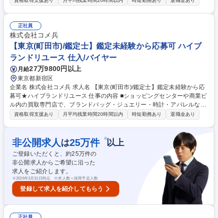
資格取得支援あり
月平均残業時間20時間以内
時短勤務あり
退職金あり
他職種へ挑戦できる総合職採用です。 【詳細】私たちが運営する店舗で、
買取の仕事全般をお任せします。時計/ブランドバッグ/ジュエリー/衣類な
ど、様々な品物の査定、買取をお願いします。業務を通してスキルアップ
正社員
が可能です。 【キャリアパスについて】商品センター/マーケティング/W
株式会社コメ兵
EB事業/教育/店舗開発/広報/人事/総務/経理/経営企画など、キャリアプラン
【東京(町田市)/鑑定士】鑑定未経験から応募可 ハイブ
を実現するため、多彩なポジションへのキャリアチェンジが可能です。 募
ランドリユース 仕入/バイヤー
集職種 【東京(日本橋)/鑑定士】鑑定未経験から応募可★ハイブランドリユ
27万9800円以上
月給
ース
東京都新宿区
企業名 株式会社コメ兵 求人名 【東京(町田市)/鑑定士】鑑定未経験から応
募可★ハイブランドリユース 仕事の内容 ■ショッピングセンターや商業ビ
ル内の買取専門店で、ブランドバッグ・ジュエリー・時計・アパレルなど
の査定・買取をお任せいたします。 ■バイヤーからコーポレート職まで、
資格取得支援あり
月平均残業時間20時間以内
時短勤務あり
退職金あり
他職種へ挑戦できる総合職採用です。 【詳細】私たちが運営する店舗で、
買取の仕事全般をお任せします。時計/ブランドバッグ/ジュエリー/衣類な
ど、様々な品物の査定、買取をお願いします。業務を通してスキルアップ
※
非公開求人
25
万件
は
以上
が可能です。 【キャリアパスについて】商品センター/マーケティング/W
ご登録いただくと、約
25
万件の
EB事業/教育/店舗開発/広報/人事/総務/経理/経営企画など、キャリアプラン
非公開求人からご希望に沿った
を実現するため、多彩なポジションへのキャリアチェンジが可能です。 募
求人をご紹介します。
集職種 【東京(町田市)/鑑定士】鑑定未経験から応募可★ハイブランドリユ
※
2026年3月31日時点 ※求人数＝採用予定人数
ース
登録して求人を紹介してもらう
正社員