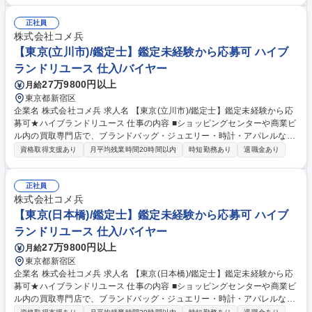
で、買取の仕事全般をお任せします。時計/ブランドバッグ/ジュエリー/衣
類など、様々な品物の査定、買取をお願いします。業務を通してスキルア
正社員
ップが可能です。 【キャリアパスについて】商品センター/マーケティン
株式会社コメ兵
グ/WEB事業/教育/店舗開発/広報/人事/総務/経理/経営企画など、キャリア
【東京(立川市)/鑑定士】鑑定未経験から応募可 ハイブ
プランを実現するため、多彩なポジションへのキャリアチェンジが可能で
ランドリユース 仕入/バイヤー
す。 募集職種 【東京(麻布十番)/鑑定士】鑑定未経験から応募可★ハイブ
27万9800円以上
月給
ランドリユース
東京都新宿区
企業名 株式会社コメ兵 求人名 【東京(立川市)/鑑定士】鑑定未経験から応
募可★ハイブランドリユース 仕事の内容 ■ショッピングセンターや商業ビ
ル内の買取専門店で、ブランドバッグ・ジュエリー・時計・アパレルなど
の査定・買取をお任せいたします。 ■バイヤーからコーポレート職まで、
資格取得支援あり
月平均残業時間20時間以内
時短勤務あり
退職金あり
他職種へ挑戦できる総合職採用です。 【詳細】私たちが運営する店舗で、
買取の仕事全般をお任せします。時計/ブランドバッグ/ジュエリー/衣類な
ど、様々な品物の査定、買取をお願いします。業務を通してスキルアップ
正社員
が可能です。 【キャリアパスについて】商品センター/マーケティング/W
株式会社コメ兵
EB事業/教育/店舗開発/広報/人事/総務/経理/経営企画など、キャリアプラン
【東京(日本橋)/鑑定士】鑑定未経験から応募可 ハイブ
を実現するため、多彩なポジションへのキャリアチェンジが可能です。 募
ランドリユース 仕入/バイヤー
集職種 【東京(立川市)/鑑定士】鑑定未経験から応募可★ハイブランドリユ
27万9800円以上
月給
ース
東京都新宿区
企業名 株式会社コメ兵 求人名 【東京(日本橋)/鑑定士】鑑定未経験から応
募可★ハイブランドリユース 仕事の内容 ■ショッピングセンターや商業ビ
ル内の買取専門店で、ブランドバッグ・ジュエリー・時計・アパレルなど
の査定・買取をお任せいたします。 ■バイヤーからコーポレート職まで、