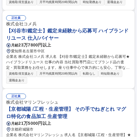
の査定・買取をお任せいたします。 ■バイヤーからコーポレート職まで、
資格取得支援あり
月平均残業時間20時間以内
時短勤務あり
退職金あり
他職種へ挑戦できる総合職採用です。 【詳細】私たちが運営する店舗で、
買取の仕事全般をお任せします。時計/ブランドバッグ/ジュエリー/衣類な
ど、様々な品物の査定、買取をお願いします。業務を通してスキルアップ
正社員
が可能です。 【キャリアパスについて】商品センター/マーケティング/W
株式会社コメ兵
EB事業/教育/店舗開発/広報/人事/総務/経理/経営企画など、キャリアプラン
【刈谷市/鑑定士】鑑定未経験から応募可 ハイブランド
を実現するため、多彩なポジションへのキャリアチェンジが可能です。 募
リユース 仕入/バイヤー
集職種 【東京(江東区)/鑑定士】鑑定未経験から応募可★ハイブランドリユ
23万7800円以上
月給
ース
愛知県名古屋市中区
企業名 株式会社コメ兵 求人名 【刈谷市/鑑定士】鑑定未経験から応募可★
ハイブランドリユース 仕事の内容 当社買取専門店にてブランド品の査
定・買取業務をお任せします。座り仕事中心で体力的にも安心。丁寧な研
修やAIの鑑定サポートがあり、未経験から一生モノの専門知識や接客スキ
資格取得支援あり
月平均残業時間20時間以内
転勤なし
時短勤務あり
ルが着実に身に付きます。 【仕事の流れ】■来店時の受付・接客対応 ■商
退職金あり
品の査定 ■査定金額の詳細説明 ■代金の支払/買取品のデータ入力 ■電話対
応（商品に関する問い合わせ） 【入社後】当社には、教育専門部署があ
り、座学やロールプレイング等、テキストを用いて仕事の基礎・スキルを
正社員
1から学べる教育・研修を用意しています！研修後も協力体制のもと、店
株式会社マリンフレッシュ
舗に立つためご安心ください。 募集職種 【刈谷市/鑑定士】鑑定未経験か
【京都城陽 /工程・生産管理】 その手でねぎとれ マグ
ら応募可★ハイブランドリユース
ロ特化の食品加工 生産管理
21万5000円以上
月給
京都府城陽市
企業名 株式会社マリンフレッシュ 求人名 【京都城陽 /工程・生産管理】★