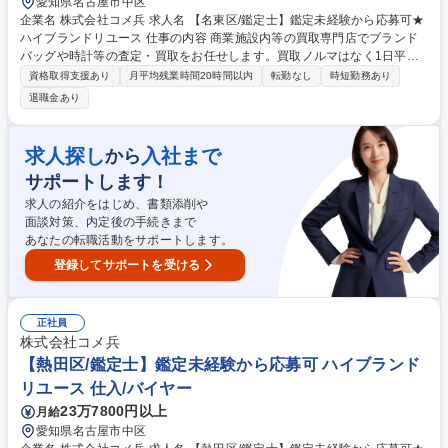
愛知県名古屋市中区
企業名 株式会社コメ兵 求人名 【名東区/鑑定士】鑑定未経験から応募可★
ハイブランドリユース 仕事の内容 商業施設内等の買取専門店でブランド
バッグや時計等の査定・買取をお任せします。買取ノルマはなく1日平均5
組のため、AI等の遠隔サポートも頼りながら、数字に追われずお客様に寄
資格取得支援あり
月平均残業時間20時間以内
転勤なし
時短勤務あり
り添った丁寧な接客が可能です。 【仕事の流れ】■来店時の受付・接客対
退職金あり
応 ■商品の査定 ■査定金額の詳細説明 ■代金の支払/買取品のデータ入力 ■
電話対応（商品に関する問い合わせ） 【入社後】当社には、教育専門部署
があり、座学やロールプレイング等、テキストを用いて仕事の基礎・スキ
求人探し
入社まで
から
ルを1から学べる教育・研修を用意しています！研修後も協力体制のも
サポートします！
と、店舗に立つためご安心ください。 募集職種 【名東区/鑑定士】鑑定未
経験から応募可★ハイブランドリユース
求人の紹介をはじめ、書類添削や
面談対策、内定後の手続きまで
あなたの転職活動をサポートします。
登録してサポートを受ける
正社員
株式会社コメ兵
【熱田区/鑑定士】鑑定未経験から応募可 ハイブランド
リユース 仕入/バイヤー
23万7800円以上
月給
愛知県名古屋市中区