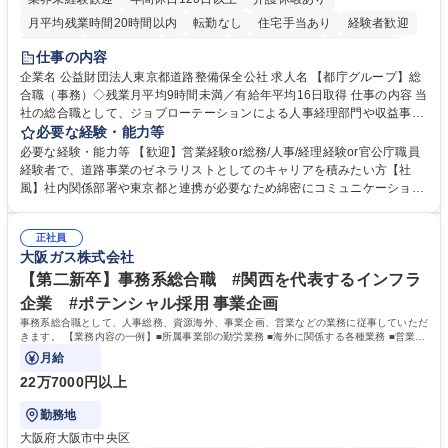
月平均残業時間20時間以内
転勤なし
住宅手当あり
経験者歓迎
研修あり
退職金あり
賞与あり
完全週休2日制
交通費支給
仕事の内容
駅近5分以内
資格取得手当あり
食事補助あり
企業名 公益財団法人東京都道路整備保全公社 求人名 【都庁グループ】総
合職（事務）◇残業月平均9時間未満／有給年平均16日取得 仕事の内容 当
社の総合職として、ジョブローテーションによる人事経理部門や収益事業
等のフロント部門の部署等幅広い部署での業務をお任せいたします。研修
必要な経験・能力等
制度やキャリア支援が充実しております！ ※下記業務詳細 【業務詳細】■
必要な経験・能力等 【歓迎】営業経験or総務/人事/経理経験or官公庁職員
管理部門：広報、人事、経理など当公社の運営に係る管理業務 ■収益部
経験者で、道路事業のゼネラリストとしてのキャリアを積みたい方【社
門：駐車場の新規開拓、管理運営、新宿駅西口広場の「イベントコーナ
風】社内関係部署や東京都と連携が必要なため綿密にコミュニケーション
ー」などの管理運営 ■道路部門：整備の急がれる骨格幹線道路や木造住宅
を図っています。 【業務の魅力】■幅広く携われる：総合職（事務）で
密集地域の特定整備路線の用地取得、道路に関する普及啓発事業、都内の
は、駐車場の管理運営や道路用地の取得、公益財団法人の中枢を担う管理
道路施設や道路工事現場の見学ツアー事業 ※入社後は上記いずれかの部門
正社員
部門など多岐に渡る業務を経験できます。 ■様々なプロジェクト：駐車場
大阪ガス株式会社
へ配属。※業務内容変更の範囲：会社の定める業務 募集職種 【都庁グル
事業の他、新宿駅西口広場内に設置された照明を兼ねた広告「ブライトサ
ープ】総合職（事務）◇残業月平均9時間未満／有給年平均16日取得
イン」の管理運営を行うなど、事業収益を生み出す活動を積極的に行って
【第二新卒】事務系総合職 #関西を代表するインフラ
います。 学歴・資格 学歴：大学院 大学 高専 短大 専修学校 高校 語学力：
企業 #ポテンシャル採用 事業企画
資格：
事務系総合職として、人事総務、資源海外、事業企画、営業などの業務に従事していただ
きます。 【業務内容の一例】■所属事業部の勤労業務 ■海外に関係する各種業務 ■営業部
門の企画スタッフ、ルート営業
月給
22万7000円以上
勤務地
大阪府大阪市中央区