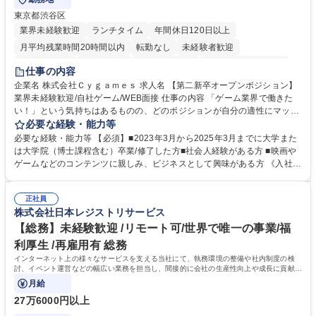
東京都渋谷区
業界未経験歓迎
ランチタイム
年間休日120日以上
月平均残業時間20時間以内
転勤なし
未経験者歓迎
住宅手当あり
経験者歓迎
完全週休2日制
インセンティブあり
仕事の内容
交通費支給
土日祝休み
服装自由
昼食補助あり
第二新卒歓迎
企業名 株式会社Ｃｙｇａｍｅｓ 求人名 【第二新卒オープンポジション】
業界未経験歓迎/自社ゲーム/WEB面接 仕事の内容 「ゲーム業界で働きた
食事補助あり
い！」という気持ちはあるものの、どのポジションが自分の適性にマッチ
しているか悩んでいる方が対象となります！ 総合職（プランナー/データ
必要な経験・能力等
アナリストなど）、技術職（開発エンジニ ア/インフラエンジニアな
必要な経験・能力等 【必須】■2023年3月から2025年3月までに大学また
ど）、デザイン職（デザイナー/イラストレ ーターなど）等から、面接で
は大学院（博士課程含む）卒業/修了した方■社会人経験がある方 ■映画や
ご希望と適正にマッチしたポジションをご案内いたします。ゲームやエン
ゲームなどのコンテンツに親しみ、ビジネスとして興味がある方 《入社実
タメコンテンツが大好きで、「ゲーム業界の未来を自らの手で作りたい」
績 例》 ・メーカー → プロジェクトマネージャー ・ソーシャルゲーム →
「最高のコンテンツを作るためには、何でもやる」という情熱に溢れた方
ゲームプランナー ・通信 → ゲームエンジニア ・独立行政法人 → データ
のご応募をお待ちしております。 募集職種 【第二新卒オープンポジショ
正社員
サイエンティスト 学歴・資格 学歴：大学院 大学 語学力： 資格：
株式会社日本レジストリサービス
ン】業界未経験歓迎/自社ゲーム/WEB面接
【総務】未経験歓迎 /リモート可/世界で唯一の事業/福
利厚生 /再雇用有 総務
インターネット上の様々なサービスを支える当社にて、執務環境の整備や社内制度の検
討、イベント運営などの幅広い業務を担当し、間接的に会社の生産性向上や成長に貢献し
ている部署です。
月給
27万6000円以上