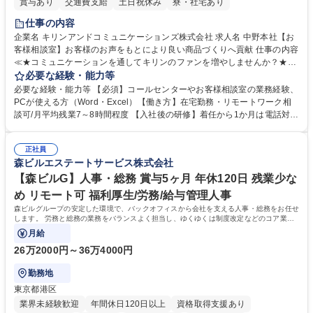
賞与あり
交通費支給
土日祝休み
寮・社宅あり
仕事の内容
企業名 キリンアンドコミュニケーションズ株式会社 求人名 中野本社【お
客様相談室】お客様のお声をもとにより良い商品づくりへ貢献 仕事の内容
≪★コミュニケーションを通してキリンのファンを増やしませんか？★≫
お客様のお声をより良い商品づくりに活かしていく上で、窓口となるお客
必要な経験・能力等
様相談室でのお仕事です。 日々お客様からいただくキリングループへのご
必要な経験・能力等 【必須】コールセンターやお客様相談室の業務経験、
意見を、企業活動に活かしています。お客様からの声に迅速かつ誠意をも
PCが使える方（Word・Excel）【働き方】在宅勤務・リモートワーク相
って対応、情報提供するとともにグループ内活動に反映しています。 【具
談可/月平均残業7～8時間程度 【入社後の研修】着任から1か月は電話対応
体的には】電話応対、メール、お手紙対応、ご指摘品調査報告書作成、有
のOJTを中心に実施し、電話対応に慣れた段階でメール・手紙のOJTを実
人チャットボット対応など。 【1日の対応件数】■電話：月間一人当たり
施する予定です。独り立ち以降もしっかりフォローする体制を整えていま
平均100件前後■メール・手紙：同上40件前後 募集職種 中野本社【お客様
正社員
すのでご安心ください。 【当社について】キリングループの広報機能を担
森ビルエステートサービス株式会社
相談室】お客様のお声をもとにより良い商品づくりへ貢献
う会社として、お客様との出会いを大切にし、磨き上げたホスピタリティ
を込めてコミュニケーションをとりながら広報関連業務を行っておりま
【森ビルG】人事・総務 賞与5ヶ月 年休120日 残業少な
す。 学歴・資格 学歴：大学院 大学 高専 短大 専修学校 高校 語学力： 資
め リモート可 福利厚生/労務/給与管理人事
格：
森ビルグループの安定した環境で、バックオフィスから会社を支える人事・総務をお任せ
します。 労務と総務の業務をバランスよく担当し、ゆくゆくは制度改定などのコア業務
にも挑戦できる、やりがいある環境です。
月給
26万2000円～36万4000円
勤務地
東京都港区
業界未経験歓迎
年間休日120日以上
資格取得支援あり