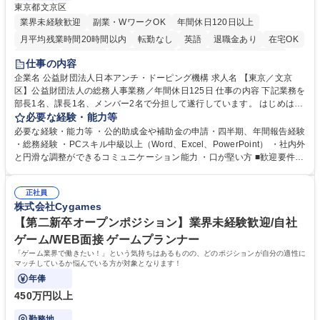
東京都文京区
業界未経験歓迎
副業・WワークOK
年間休日120日以上
月平均残業時間20時間以内
転勤なし
英語
退職金あり
在宅OK
賞与あり
育休あり
完全週休2日制
交通費支給
土日祝休み
仕事の内容
食事補助あり
企業名 公益財団法人日本アンチ・ドーピング機構 求人名 【東京／文京
区】公益財団法人の総務人事業務／年間休日125日 仕事の内容 下記業務を
部長1名、課長1名、メンバー2名で分担して遂行しています。 はじめは担
当者として業務を覚えていただき、ゆくゆくはリーダーやマネージャーポ
必要な経験・能力等
ジションとして活躍いただくことを期待しています。 【総務・人事グルー
必要な経験・能力等 ・公的助成金や補助金の申請・四半期、年間報告経験
プの業務内容】 ・人事制度関連 ・採用活動 ・教育研修の企画、実行 ・勤
・総務経験 ・PCスキル中級以上（Word、Excel、PowerPoint） ・社内外
怠管理 ・官公庁への各種提出 ・法定の会議運営（評議員会、理事会） ・
と円滑な調整ができるコミュニケーション能力 ・口が堅い方 ■歓迎要件
コンプライアンス ・内部規程やルールの管理、整備、文書管理 ・契約関
・採用業務経験 ・英語に抵抗がない方 ・営業経験 学歴・資格 学歴：大学
連 ・衛生管理 ・防災関連・公的助成金の管理・オフィス、ファシリティ
院 大学 高専 短大 専修学校 高校 語学力： 資格：
管理 ・福利厚生関連 ・職員からの問合せ、相談対応 ・その他日常の総務
正社員
株式会社Cygames
業務全般 募集職種 【東京／文京区】公益財団法人の総務人事業務／年間
休日125日
【第二新卒オープンポジション】業界未経験歓迎/自社
ゲーム/WEB面接 ゲームプランナー
「ゲーム業界で働きたい！」という気持ちはあるものの、どのポジションが自分の適性に
マッチしているか悩んでいる方が対象となります！
年俸
450万円以上
勤務地