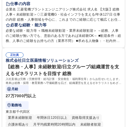
退職金あり
在宅OK
賞与あり
完全週休2日制
交通費支給
仕事の内容
駅近5分以内
土日祝休み
服装自由
寮・社宅あり
食事補助あり
企業名 三菱電機プラントエンジニアリング株式会社 求人名 【大阪】総務
人事＜未経験歓迎＞◇三菱電機G・社会インフラを支える/年休127日 仕事
の内容 総務・人事領域を中心に、これまでのご経験に応じて幅広くお任せ
します。 ＜具体的には＞ ・総務/人事労務（給与・社保・勤怠管理など）
必要な経験・能力等
・採用・教育研修 ・福利厚生運用 など ※基本的には事務所勤務ですが、
必要な経験・能力等 ＜職種未経験歓迎・業界未経験歓迎＞ ～総務、人事
採用や教育等の業務内容により、関西圏以外への日帰り・宿泊を伴う国内
のご経験が無い方でも、意欲のある方であれば未経験OK～ ■歓迎条件：総
出張もございます。 ※担当業務を持ちつつ、お互いに助け合いながら、総
務、人事のご経験をお持ちの方（業界不問） ■求める人物像：・社内外の
務部という組織として協力しながら進める体制です。 募集職種 【大阪】
関係各部門との調整を率先して行い、業務を円滑に遂行できる協調性やコ
総務人事＜未経験歓迎＞◇三菱電機G・社会インフラを支える/年休127日
ミュニケーション能力を持っている方 ・人事総務領域に興味がありゼネラ
正社員
リスト志向をお持ちの方 学歴・資格 学歴：大学院 大学 語学力： 資格：
株式会社日立医薬情報ソリューションズ
【総務・人事】未経験歓迎/日立グループ/組織運営を支
えるゼネラリストを目指す 総務
入社直後は労務（労務管理・給与計算・安全衛生・福利厚生等）からお任せいたします。
将来は総務・採用・教育業務へ守備範囲を広げ、組織運営を支えるゼネラリストをめざせ
ます。
月給
27万7000円以上
勤務地
東京都千代田区
業界未経験歓迎
年間休日120日以上
資格取得支援あり
介護休暇あり
月平均残業時間20時間以内
未経験者歓迎