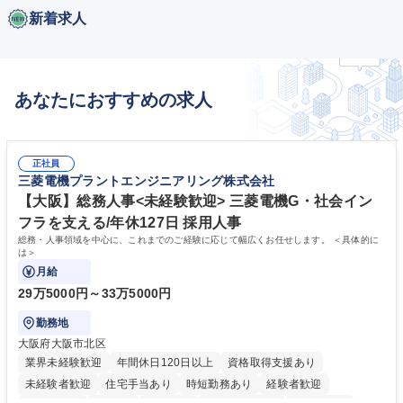
新着求人
あなたにおすすめの求人
正社員
三菱電機プラントエンジニアリング株式会社
【大阪】総務人事<未経験歓迎> 三菱電機G・社会イン
フラを支える/年休127日 採用人事
総務・人事領域を中心に、これまでのご経験に応じて幅広くお任せします。 ＜具体的に
は＞
月給
29万5000円～33万5000円
勤務地
大阪府大阪市北区
業界未経験歓迎
年間休日120日以上
資格取得支援あり
未経験者歓迎
住宅手当あり
時短勤務あり
経験者歓迎