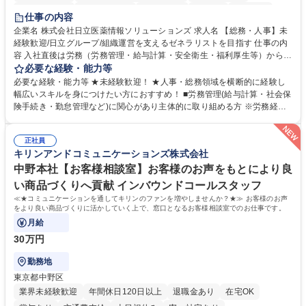
住宅手当あり
時短勤務あり
退職金あり
在宅OK
賞与あり
仕事の内容
育休あり
完全週休2日制
交通費支給
土日祝休み
寮・社宅あり
企業名 株式会社日立医薬情報ソリューションズ 求人名 【総務・人事】未
経験歓迎/日立グループ/組織運営を支えるゼネラリストを目指す 仕事の内
容 入社直後は労務（労務管理・給与計算・安全衛生・福利厚生等）からお
任せいたします。将来は総務・採用・教育業務へ守備範囲を広げ、組織運
必要な経験・能力等
営を支えるゼネラリストをめざせます。 ・初期業務：労働時間管理、給与
必要な経験・能力等 ★未経験歓迎！ ★人事・総務領域を横断的に経験し
計算、社会保険対応、福利厚生管理、安全衛生、健康経営推進等をお任せ
幅広いスキルを身につけたい方におすすめ！ ■労務管理(給与計算・社会保
します。ご経験に応じて、休職者管理など、幅広く経験を積んでいただき
険手続き・勤怠管理など)に関心があり主体的に取り組める方 ※労務経験
ます。 ・将来的な広がり：総務・採用・教育・税務対応・経営企画等。
者は早期にご活躍いただけます。 ■チームで仕事を推進できる方■将来は
★メンバーがマンツーマンで丁寧に教えるため、ご経験が浅くても安心！
マネジメント職として活躍したい 【尚可】■人事、労務、採用、教育業務
幅広く経験を積みたい意欲がある方に最適な環境です。 募集職種 【総
正社員
のご経験 ■労務管理（給与計算・社会保険手続き・勤怠管理など）の経験
キリンアンドコミュニケーションズ株式会社
務・人事】未経験歓迎/日立グループ/組織運営を支えるゼネラリストを目
■衛生管理者の資格をお持ちの方 学歴・資格 学歴：大学院 大学 高専 短大
指す
専修学校 高校 語学力： 資格：
中野本社【お客様相談室】お客様のお声をもとにより良
い商品づくりへ貢献 インバウンドコールスタッフ
≪★コミュニケーションを通してキリンのファンを増やしませんか？★≫ お客様のお声
をより良い商品づくりに活かしていく上で、窓口となるお客様相談室でのお仕事です。
月給
30万円
勤務地
東京都中野区
業界未経験歓迎
年間休日120日以上
退職金あり
在宅OK