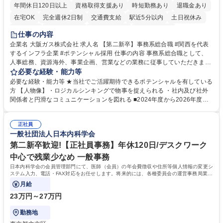
年間休日120日以上
資格取得支援あり
時短勤務あり
退職金あり
在宅OK
完全週休2日制
交通費支給
駅近5分以内
土日祝休み
服装自由
第二新卒歓迎
寮・社宅あり
食事補助あり
仕事の内容
企業名 大阪ガス株式会社 求人名 【第二新卒】事務系総合職 #関西を代表
するインフラ企業 #ポテンシャル採用 仕事の内容 事務系総合職として、
人事総務、資源海外、事業企画、営業などの業務に従事していただきま
す。 【業務内容の一例】■所属事業部の勤労業務 ■海外に関係する各種業
必要な経験・能力等
務 ■営業部門の企画スタッフ、ルート営業 【キャリアパス】入社後の配属
必要な経験・能力等 ★当社でご活躍期待できるポテンシャルを有している
ポジションで一定期間ご活躍頂いた後、本人の適性及び将来のキャリアを
方 【人物像】・ロジカルシンキングで物事を捉えられる ・社内及び社外
鑑みてジョブローテーションを行います。 【育成】OJTでの現場育成や研
関係者と円滑なコミュニケーションを図れる ■2024年度から2026年度ま
修カリキュラムを通じて、Daigasグループの業務で必要となる知識につい
での3ヵ年を対象とする「Daigasグループ中期経営計画2026」を策定しま
て学んでいただきます。 募集職種 【第二新卒】事務系総合職 #関西を代
した。https://www.osakagas.co.jp/company/press/pr2024/1777576_564
表するインフラ企業 #ポテンシャル採用
正社員
72.html ■エネルギーセキュリティの不安定化や気候変動による自然災害の
一般社団法人日本内科学会
甚大化など、これまで以上に社会課題解決の重要性が高まっています。
「未来の日常」の創造に向けて持続可能な社会の実現に貢献してまいりま
第二新卒歓迎!【正社員事務】年休120日/デスクワーク
す。 学歴・資格 学歴：大学院 大学 語学力： 資格：
中心で残業少なめ 一般事務
日本内科学会の会員管理部門にて、医師（会員）の年会費徴収や住所等個人情報の変更シ
ステム入力、電話・FAX対応をお任せします。将来的には、各種委員会の運営事務局業務
などにも幅広く携わっていただきます。
月給
23万円～27万円
勤務地