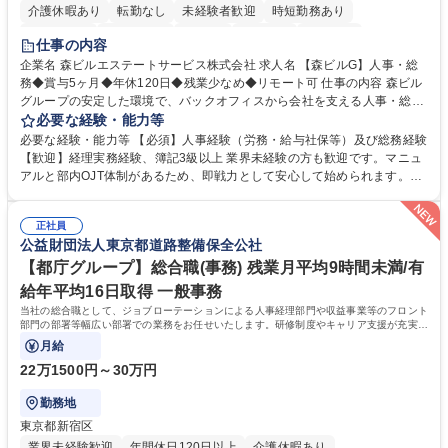
介護休暇あり
転勤なし
未経験者歓迎
時短勤務あり
経験者歓迎
退職金あり
在宅OK
賞与あり
育休あり
仕事の内容
完全週休2日制
交通費支給
長期歓迎
駅近5分以内
土日祝休み
企業名 森ビルエステートサービス株式会社 求人名 【森ビルG】人事・総
務◆賞与5ヶ月◆年休120日◆残業少なめ◆リモート可 仕事の内容 森ビル
グループの安定した環境で、バックオフィスから会社を支える人事・総務
をお任せします。 労務と総務の業務をバランスよく担当し、ゆくゆくは制
必要な経験・能力等
度改定などのコア業務にも挑戦できる、やりがいある環境です。 ■勤怠管
必要な経験・能力等 【必須】人事経験（労務・給与社保等）及び総務経験
理、給与計算、社会保険手続き、年末調整等の労務管理全般 ■入退社手続
【歓迎】経理実務経験、簿記3級以上 業界未経験の方も歓迎です。マニュ
き、社内規定の改定や人事制度改定などのコア業務 ■社内イベントの企画
アルと部内OJT体制があるため、即戦力として安心して始められます。
運営やその他総務業務全般 ※労務と総務を1：1の割合でお任せ。 入社後
【魅力・やりがい】森ビルGの安定基盤で労務から総務まで幅広く携われ
は部内のOJTを中心に、あなたの経験に合わせて不足している部分はいつ
ます。定型業務に留まらず、社内規定や人事制度の改定など会社のコア業
でも質問・相談できる環境が整っているため、安心して成長できます。 募
正社員
務に挑戦できるため、自身の成長と組織への貢献度をダイレクトに実感で
公益財団法人東京都道路整備保全公社
集職種 【森ビルG】人事・総務◆賞与5ヶ月◆年休120日◆残業少なめ◆
きます。 残業少なめ、週1日リモート可など、ワークライフバランスを保
リモート可
ち長期活躍できる環境です。 「これまでの幅広い経験を活かし、長期的な
【都庁グループ】総合職(事務) 残業月平均9時間未満/有
キャリアを築きたい」という前向きな意欲と挑戦を全力で応援します。 学
給年平均16日取得 一般事務
歴・資格 学歴：大学院 大学 高専 短大 専修学校 高校 語学力： 資格：日商
当社の総合職として、ジョブローテーションによる人事経理部門や収益事業等のフロント
簿記検定1級 日商簿記検定2級 日商簿記検定3級
部門の部署等幅広い部署での業務をお任せいたします。研修制度やキャリア支援が充実し
ております！ ※下記業務詳細
月給
22万1500円～30万円
勤務地
東京都新宿区
業界未経験歓迎
年間休日120日以上
介護休暇あり