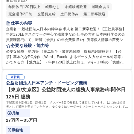
東京都文京区
年間休日120日以上
転勤なし
未経験者歓迎
退職金あり
完全週休2日制
交通費支給
土日祝休み
第二新卒歓迎
仕事の内容
企業名 一般社団法人日本内科学会 求人名 第二新卒歓迎！【正社員事務】
年休120日/デスクワーク中心で残業少なめ 仕事の内容 日本内科学会の会
員管理部門にて、医師（会員）の年会費徴収や住所等個人情報の変更シス
テム入力、電話・FAX対応をお任せします。将来的には、各種委員会の運
必要な経験・能力等
営事務局業務などにも幅広く携わっていただきます。 【会員管理・データ
必要な経験・能力等 《第二新卒・業界未経験・職種未経験歓迎》 【必
入力業務】 ・医師（会員）の住所変更、個人情報のシステム登録・更新
須】基本的なPC操作（Word、Excelによるデータ入力やメール対応等）
・年会費の徴収管理や入金データの照合確認 【問い合わせ対応】 ・会員
ができる方 【魅力点】 ・年休120日以上に加え、9時～17時の「実働7時
（医師）からの電話、FAX、ネット申請に伴う相談受付 ・複雑な案件のへ
間勤務」で残業も少なくワークライフバランスは抜群です。 【将来的な業
のエスカレーション・連携対応 募集職種 第二新卒歓迎！【正社員事務】
務（各種委員会運営）】 ・学会内における各種委員会のスケジュール調
年休120日/デスクワーク中心で残業少なめ
正社員
整、資料作成、当日の運営サポート 学歴・資格 学歴：大学院 大学 語学
公益財団法人日本アンチ・ドーピング機構
力： 資格：
【東京/文京区】公益財団法人の総務人事業務/年間休日
125日 総務
下記業務を部長1名、課長1名、メンバー2名で分担して遂行しています。 はじめは担当
者として業務を覚えていただき、ゆくゆくはリーダーやマネージャーポジションとして活
躍いただくことを期待しています。
月給
27万円～35万円
勤務地