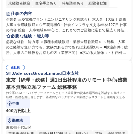
未経験者歓迎
住宅手当あり
時短勤務あり
経験者歓迎
退職金あり
在宅OK
賞与あり
完全週休2日制
交通費支給
仕事の内容
駅近5分以内
土日祝休み
服装自由
寮・社宅あり
食事補助あり
企業名 三菱電機プラントエンジニアリング株式会社 求人名 【大阪】総務
人事＜未経験歓迎＞◇三菱電機G・社会インフラを支える/年休127日 仕事
の内容 総務・人事領域を中心に、これまでのご経験に応じて幅広くお任せ
します。 ＜具体的には＞ ・総務/人事労務（給与・社保・勤怠管理など）
必要な経験・能力等
・採用・教育研修 ・福利厚生運用 など ※基本的には事務所勤務ですが、
必要な経験・能力等 ＜職種未経験歓迎・業界未経験歓迎＞ ～総務、人事
採用や教育等の業務内容により、関西圏以外への日帰り・宿泊を伴う国内
のご経験が無い方でも、意欲のある方であれば未経験OK～ ■歓迎条件：総
出張もございます。 ※担当業務を持ちつつ、お互いに助け合いながら、総
務、人事のご経験をお持ちの方（業界不問） ■求める人物像：・社内外の
務部という組織として協力しながら進める体制です。 募集職種 【大阪】
関係各部門との調整を率先して行い、業務を円滑に遂行できる協調性やコ
総務人事＜未経験歓迎＞◇三菱電機G・社会インフラを支える/年休127日
ミュニケーション能力を持っている方 ・人事総務領域に興味がありゼネラ
正社員
リスト志向をお持ちの方 学歴・資格 学歴：大学院 大学 語学力： 資格：
STJAdvisorsGroupLimited日本支社
東京【経理・総務】週1日出社程度のリモート中心/残業
基本無/独立系ファーム 総務事務
独立系ECMアドバイザリーファームとして上場前後の資本市場戦略を設計する当社にて
経理・総務をお任せします。基礎的なバックオフィス業務からスタートし組織を支える専
任担当として広く活躍できる環境です。
年俸
400万円以上
勤務地
東京都千代田区
業界未経験歓迎
年間休日120日以上
転勤なし
英語
経験者歓迎