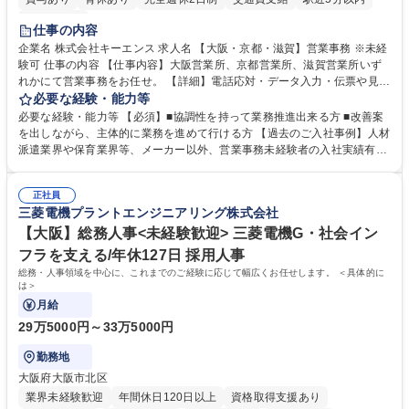
土日祝休み
仕事の内容
企業名 株式会社キーエンス 求人名 【大阪・京都・滋賀】営業事務 ※未経
験可 仕事の内容 【仕事内容】大阪営業所、京都営業所、滋賀営業所いず
れかにて営業事務をお任せ。 【詳細】電話応対・データ入力・伝票や見積
の作成・カタログ送付・来客対応・営業所内で発生する事務業務や業務改
必要な経験・能力等
善をお任せ。 【教育制度】ご入社後、育成担当とペアになりながらOJTに
必要な経験・能力等 【必須】■協調性を持って業務推進出来る方 ■改善案
て業務を覚えていただくことが可能です。業務システムがきちんと構築さ
を出しながら、主体的に業務を進めて行ける方 【過去のご入社事例】人材
れているため、スムーズに仕事に慣れることができる環境です。また、
派遣業界や保育業界等、メーカー以外、営業事務未経験者の入社実績有
「チームで成果を出す文化」があり、良いやり方を積極的に共有しながら
【当社の事務職について】単なる事務ではなく主体性を発揮したサポート
常に改善を目指す風土のため、安心して業務に取り組んでいただけます。
により、キーエンスの付加価値向上に貢献します。ベースの定型業務に加
募集職種 【大阪・京都・滋賀】営業事務 ※未経験可
正社員
えて、お客様や社員の状況に合わせ、能動的なサポート、改善の動きも期
三菱電機プラントエンジニアリング株式会社
待され。組織を支えるスペシャリストとして、チームに貢献し、結果的に
社員から頼られる存在になることができます。平均19:30の退勤以降の業
【大阪】総務人事<未経験歓迎> 三菱電機G・社会イン
務の持ち帰りも禁止されており、メリハリのある働き方となります。 学
フラを支える/年休127日 採用人事
歴・資格 学歴：大学院 大学 高専 短大 語学力： 資格：
総務・人事領域を中心に、これまでのご経験に応じて幅広くお任せします。 ＜具体的に
は＞
月給
29万5000円～33万5000円
勤務地
大阪府大阪市北区
業界未経験歓迎
年間休日120日以上
資格取得支援あり