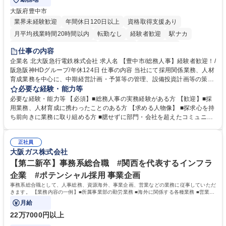
大阪府豊中市
業界未経験歓迎
年間休日120日以上
資格取得支援あり
月平均残業時間20時間以内
転勤なし
経験者歓迎
駅ナカ
退職金あり
完全週休2日制
交通費支給
駅近5分以内
仕事の内容
土日祝休み
服装自由
昼食補助あり
食事補助あり
企業名 北大阪急行電鉄株式会社 求人名 【豊中市/総務人事】経験者歓迎！/
阪急阪神HDグループ/年休124日 仕事の内容 当社にて採用関係業務、人材
育成業務を中心に、中期経営計画・予算等の管理、設備投資計画等の策
定、さらに社内の重要会議の運営等、経営の根幹となる幅広い総務人事業
必要な経験・能力等
務全般を担当していただきます。 【主な業務内容】 ■採用関係業務および
必要な経験・能力等 【必須】■総務人事の実務経験がある方 【歓迎】■採
人材育成(社員研修)業務の推進 ■中期経営計画および予算等の管理 ■設備
用業務、人材育成に携わったことのある方 【求める人物像】 ■探求心を持
投資計画等の策定 ■社内の重要会議の運営 ■その他総務人事業務全般 【入
ち前向きに業務に取り組める方 ■臆せずに部門・会社を超えたコミュニケ
社後】入社後は採用や育成をメインに担当し将来的には経営根幹に関わる
ーションの取れる方 ■自分で考えて行動のできる方 ■第二の創業期を迎え
総務人事業務全般へ幅広く従事していただきます。 募集職種 【豊中市/総
る当社で組織の次代を担うネクスト人材として長期的に成長したい方 ■周
務人事】経験者歓迎！/阪急阪神HDグループ/年休124日
正社員
囲のメンバーと協調しつつ主体性を持って能動的に業務を推進できる方 学
大阪ガス株式会社
歴・資格 学歴：大学院 大学 高専 短大 専修学校 高校 語学力： 資格：
【第二新卒】事務系総合職 #関西を代表するインフラ
企業 #ポテンシャル採用 事業企画
事務系総合職として、人事総務、資源海外、事業企画、営業などの業務に従事していただ
きます。 【業務内容の一例】■所属事業部の勤労業務 ■海外に関係する各種業務 ■営業部
門の企画スタッフ、ルート営業
月給
22万7000円以上