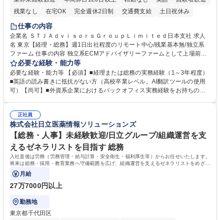
残業なし
在宅OK
完全週休2日制
交通費支給
土日祝休み
仕事の内容
企業名 ＳＴＪＡｄｖｉｓｏｒｓＧｒｏｕｐＬｉｍｉｔｅｄ日本支社 求人
名 東京【経理・総務】週1日出社程度のリモート中心/残業基本無/独立系
ファーム 仕事の内容 独立系ECMアドバイザリーファームとして上場前後
の資本市場戦略を設計する当社にて経理・総務をお任せします。基礎的な
必要な経験・能力等
バックオフィス業務からスタートし組織を支える専任担当として広く活躍
必要な経験・能力等 【必須】■経理または総務の実務経験（1～3年程度）
できる環境です。 ■日常経理、月次および年次決算サポート業務 ■本国
■英語の読み書きに抵抗がない方（高校卒業レベル。AI翻訳ツールの使用
（グローバル）との英文メール対応（AI翻訳ツール等を使用しての対応で
可）【尚可】■外資系企業におけるバックオフィス実務経験をお持ちの方
問題ございません） ■オフィス環境整備、郵便物の発送・受取等の総務業
【必須・尚可要件】簿記などの特別な資格や、TOEIC等のスコアは求めて
務全般 ■その他バックオフィス関連サポート ※ご経験に合わせて無理なく
おりません。日々の事務処理を丁寧かつ正確に行える方を歓迎します。
業務をお任せします。残業も基本的には発生せず、ご自身のペースで業務
正社員
【働き方について】現在は週4日程度の在宅勤務を実施しており、ワーク
株式会社日立医薬情報ソリューションズ
を進めやすく定着率の高い環境です。 募集職種 東京【経理・総務】週1日
ライフバランスを重視する方に最適な環境です（フルリモートも面接で相
出社程度のリモート中心/残業基本無/独立系ファーム
談可）。【求める人物像】幅広いバックオフィス業務に柔軟に対応でき、
【総務・人事】未経験歓迎/日立グループ/組織運営を支
社内外と円滑にコミュニケーションを取りながら業務を推進できる方 学
えるゼネラリストを目指す 総務
歴・資格 学歴：大学院 大学 高専 短大 専修学校 高校 語学力： 資格：
入社直後は労務（労務管理・給与計算・安全衛生・福利厚生等）からお任せいたします。
将来は総務・採用・教育業務へ守備範囲を広げ、組織運営を支えるゼネラリストをめざせ
ます。
月給
27万7000円以上
勤務地
東京都千代田区