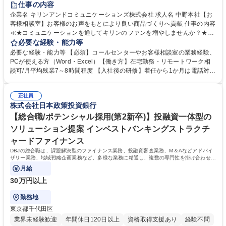
仕事の内容
企業名 キリンアンドコミュニケーションズ株式会社 求人名 中野本社【お
客様相談室】お客様のお声をもとにより良い商品づくりへ貢献 仕事の内容
≪★コミュニケーションを通してキリンのファンを増やしませんか？★≫
お客様のお声をより良い商品づくりに活かしていく上で、窓口となるお客
必要な経験・能力等
様相談室でのお仕事です。 日々お客様からいただくキリングループへのご
必要な経験・能力等 【必須】コールセンターやお客様相談室の業務経験、
意見を、企業活動に活かしています。お客様からの声に迅速かつ誠意をも
PCが使える方（Word・Excel）【働き方】在宅勤務・リモートワーク相
って対応、情報提供するとともにグループ内活動に反映しています。 【具
談可/月平均残業7～8時間程度 【入社後の研修】着任から1か月は電話対応
体的には】電話応対、メール、お手紙対応、ご指摘品調査報告書作成、有
のOJTを中心に実施し、電話対応に慣れた段階でメール・手紙のOJTを実
人チャットボット対応など。 【1日の対応件数】■電話：月間一人当たり
施する予定です。独り立ち以降もしっかりフォローする体制を整えていま
平均100件前後■メール・手紙：同上40件前後 募集職種 中野本社【お客様
正社員
すのでご安心ください。 【当社について】キリングループの広報機能を担
株式会社日本政策投資銀行
相談室】お客様のお声をもとにより良い商品づくりへ貢献
う会社として、お客様との出会いを大切にし、磨き上げたホスピタリティ
を込めてコミュニケーションをとりながら広報関連業務を行っておりま
【総合職/ポテンシャル採用(第2新卒)】投融資一体型の
す。 学歴・資格 学歴：大学院 大学 高専 短大 専修学校 高校 語学力： 資
ソリューション提案 インベストバンキングストラクチ
格：
ャードファイナンス
DBJの総合職は、課題解決型のファイナンス業務、投融資審査業務、M＆Aなどアドバイ
ザリー業務、地域戦略企画業務など、多様な業務に精通し、複数の専門性を掛け合わせて
広く社会に貢献していく職種です。
月給
30万円以上
勤務地
東京都千代田区
業界未経験歓迎
年間休日120日以上
資格取得支援あり
経験不問