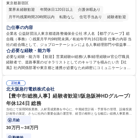
東京都新宿区
業界未経験歓迎
年間休日120日以上
介護休暇あり
月平均残業時間20時間以内
転勤なし
住宅手当あり
経験者歓迎
研修あり
退職金あり
賞与あり
完全週休2日制
交通費支給
仕事の内容
駅近5分以内
資格取得手当あり
食事補助あり
企業名 公益財団法人東京都道路整備保全公社 求人名 【都庁グループ】総
合職（事務）◇残業月平均9時間未満／有給年平均16日取得 仕事の内容 当
社の総合職として、ジョブローテーションによる人事経理部門や収益事業
等のフロント部門の部署等幅広い部署での業務をお任せいたします。研修
必要な経験・能力等
制度やキャリア支援が充実しております！ ※下記業務詳細 【業務詳細】■
必要な経験・能力等 【歓迎】営業経験or総務/人事/経理経験or官公庁職員
管理部門：広報、人事、経理など当公社の運営に係る管理業務 ■収益部
経験者で、道路事業のゼネラリストとしてのキャリアを積みたい方【社
門：駐車場の新規開拓、管理運営、新宿駅西口広場の「イベントコーナ
風】社内関係部署や東京都と連携が必要なため綿密にコミュニケーション
ー」などの管理運営 ■道路部門：整備の急がれる骨格幹線道路や木造住宅
を図っています。 【業務の魅力】■幅広く携われる：総合職（事務）で
密集地域の特定整備路線の用地取得、道路に関する普及啓発事業、都内の
は、駐車場の管理運営や道路用地の取得、公益財団法人の中枢を担う管理
道路施設や道路工事現場の見学ツアー事業 ※入社後は上記いずれかの部門
正社員
部門など多岐に渡る業務を経験できます。 ■様々なプロジェクト：駐車場
北大阪急行電鉄株式会社
へ配属。※業務内容変更の範囲：会社の定める業務 募集職種 【都庁グル
事業の他、新宿駅西口広場内に設置された照明を兼ねた広告「ブライトサ
ープ】総合職（事務）◇残業月平均9時間未満／有給年平均16日取得
イン」の管理運営を行うなど、事業収益を生み出す活動を積極的に行って
【豊中市/総務人事】経験者歓迎!/阪急阪神HDグループ/
います。 学歴・資格 学歴：大学院 大学 高専 短大 専修学校 高校 語学力：
年休124日 総務
資格：
当社にて採用関係業務、人材育成業務を中心に、中期経営計画・予算等の管理、設備投資
計画等の策定、さらに社内の重要会議の運営等、経営の根幹となる幅広い総務人事業務全
般を担当していただきます。
月給
30万円～38万円
勤務地