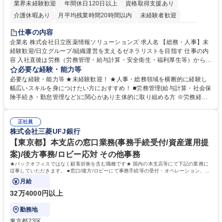
業界未経験歓迎
年間休日120日以上
資格取得支援あり
介護休暇あり
月平均残業時間20時間以内
未経験者歓迎
住宅手当あり
時短勤務あり
退職金あり
在宅OK
賞与あり
仕事の内容
育休あり
完全週休2日制
交通費支給
土日祝休み
寮・社宅あり
企業名 株式会社日立医薬情報ソリューションズ 求人名 【総務・人事】未
経験歓迎/日立グループ/組織運営を支えるゼネラリストを目指す 仕事の内
容 入社直後は労務（労務管理・給与計算・安全衛生・福利厚生等）からお
任せいたします。将来は総務・採用・教育業務へ守備範囲を広げ、組織運
必要な経験・能力等
営を支えるゼネラリストをめざせます。 ・初期業務：労働時間管理、給与
必要な経験・能力等 ★未経験歓迎！ ★人事・総務領域を横断的に経験し
計算、社会保険対応、福利厚生管理、安全衛生、健康経営推進等をお任せ
幅広いスキルを身につけたい方におすすめ！ ■労務管理(給与計算・社会保
します。ご経験に応じて、休職者管理など、幅広く経験を積んでいただき
険手続き・勤怠管理など)に関心があり主体的に取り組める方 ※労務経験
ます。 ・将来的な広がり：総務・採用・教育・税務対応・経営企画等。
者は早期にご活躍いただけます。 ■チームで仕事を推進できる方■将来は
★メンバーがマンツーマンで丁寧に教えるため、ご経験が浅くても安心！
マネジメント職として活躍したい 【尚可】■人事、労務、採用、教育業務
幅広く経験を積みたい意欲がある方に最適な環境です。 募集職種 【総
正社員
のご経験 ■労務管理（給与計算・社会保険手続き・勤怠管理など）の経験
株式会社三菱UFJ銀行
務・人事】未経験歓迎/日立グループ/組織運営を支えるゼネラリストを目
■衛生管理者の資格をお持ちの方 学歴・資格 学歴：大学院 大学 高専 短大
指す
専修学校 高校 語学力： 資格：
【東京都】本支店の窓口業務(事務手続受付/資産運用提
案)/後方事務/ロビー応対 その他事務
★バックオフィスではなく顧客折衝を含む職種です★ 国内の本支店等にて下記の業務に
従事していただきます。 ■窓口/後方/ロビーにて事務手続等の受付・オペレーション、お
客様対応
月給
32万4000円以上
勤務地
東京都23区