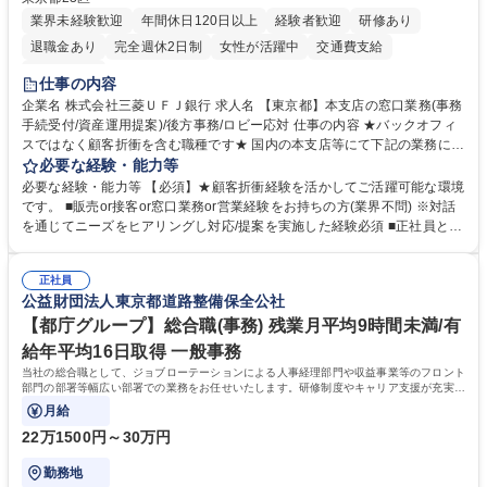
業界未経験歓迎
年間休日120日以上
経験者歓迎
研修あり
退職金あり
完全週休2日制
女性が活躍中
交通費支給
土日祝休み
仕事の内容
企業名 株式会社三菱ＵＦＪ銀行 求人名 【東京都】本支店の窓口業務(事務
手続受付/資産運用提案)/後方事務/ロビー応対 仕事の内容 ★バックオフィ
スではなく顧客折衝を含む職種です★ 国内の本支店等にて下記の業務に従
事していただきます。 ■窓口/後方/ロビーにて事務手続等の受付・オペレ
必要な経験・能力等
ーション、お客様対応 ■窓口にて、ご来店された個人のお客様に対して金
必要な経験・能力等 【必須】★顧客折衝経験を活かしてご活躍可能な環境
融商品のご提案 ■効率的な事務運用の検討・構築等 ≪業務紹介：ご応募前
です。 ■販売or接客or窓口業務or営業経験をお持ちの方(業界不問) ※対話
に必ずご覧ください≫ ※記事 https://www.mysite.bk.mufg.jp/career/circle/
を通じてニーズをヒアリングし対応/提案を実施した経験必須 ■正社員とし
article17/ ※動画 https://youtu.be/H-S7HaJqqbg 募集職種 【東京都】本支
ての就業経験1年以上 【歓迎】■金融業界での就業経験■銀行での預金為替
店の窓口業務(事務手続受付/資産運用提案)/後方事務/ロビー応対
事務経験 ■金融商品の提案・販売経験 ≪魅力≫研修やOJT環境が整ってい
正社員
るので安心して入行いただけます。 幅広いキャリアの選択肢があり、公募
公益財団法人東京都道路整備保全公社
や社内副業等を活用し、 一人ひとりが挑戦できるカルチャーが浸透してい
ます。 学歴・資格 学歴：大学院 大学 高専 短大 専修学校 高校 語学力：
【都庁グループ】総合職(事務) 残業月平均9時間未満/有
資格：
給年平均16日取得 一般事務
当社の総合職として、ジョブローテーションによる人事経理部門や収益事業等のフロント
部門の部署等幅広い部署での業務をお任せいたします。研修制度やキャリア支援が充実し
ております！ ※下記業務詳細
月給
22万1500円～30万円
勤務地