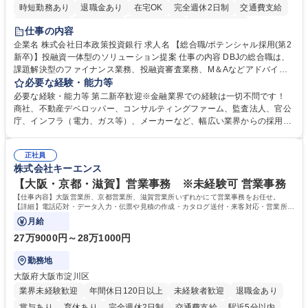
時短勤務あり
退職金あり
在宅OK
完全週休2日制
交通費支給
駅近5分以内
土日祝休み
第二新卒歓迎
寮・社宅あり
仕事の内容
食事補助あり
託児所あり
企業名 株式会社日本政策投資銀行 求人名 【総合職/ポテンシャル採用(第2
新卒)】投融資一体型のソリューション提案 仕事の内容 DBJの総合職は、
課題解決型のファイナンス業務、投融資審査業務、M＆Aなどアドバイザ
リー業務、地域戦略企画業務など、多様な業務に精通し、複数の専門性を
必要な経験・能力等
掛け合わせて広く社会に貢献していく職種です。 入社後は、横断的なロー
必要な経験・能力等 第二新卒歓迎※金融業界での経験は一切不問です！
テーションを経て適性や専門性に応じたキャリアを形成していただきま
商社、不動産デベロッパー、コンサルティングファーム、監査法人、官公
す。総合職として入社いただき、下記いずれかの部門でご活躍いただきま
庁、インフラ（電力、ガス等）、メーカーなど、幅広い業界からの採用実
す。※未経験の方に関しては、入行後3ヶ月間の金融の実務を学んでいた
績があります。 ＜求める人物像＞DBJでは、強い社会的使命感をもち、今
だく研修を準備しております。 ・法人RM業務・金融機能業務・コーポレ
後の日本のあり方を俯瞰する総合性と、金融分野のフロンティアを切り拓
ート・ナレッジ業務 ※それぞれの業務内容に関しては、別途その他労働条
正社員
く高い志を併せもった人材を求めています。ポテンシャル採用（第2新
株式会社キーエンス
件備考欄に記載 募集職種 【総合職/ポテンシャル採用(第2新卒)】投融資一
卒）では、金融業界での経験や知識を問いません。新たな時代を見据え
体型のソリューション提案
て、複雑化する社会課題の解決に向けて先鞭をつける役割を担いたい、と
【大阪・京都・滋賀】営業事務 ※未経験可 営業事務
いう気概をお持ちの方を心待ちにしています。 学歴・資格 学歴：大学院
【仕事内容】大阪営業所、京都営業所、滋賀営業所いずれかにて営業事務をお任せ。
大学 語学力： 資格：
【詳細】電話応対・データ入力・伝票や見積の作成・カタログ送付・来客対応・営業所内
で発生する事務業務や業務改善をお任せ。
月給
27万9000円～28万1000円
勤務地
大阪府大阪市淀川区
業界未経験歓迎
年間休日120日以上
未経験者歓迎
退職金あり
賞与あり
育休あり
完全週休2日制
交通費支給
駅近5分以内