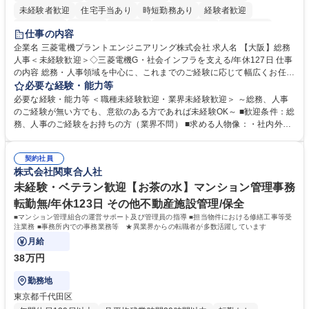
未経験者歓迎
住宅手当あり
時短勤務あり
経験者歓迎
退職金あり
在宅OK
賞与あり
完全週休2日制
交通費支給
仕事の内容
駅近5分以内
土日祝休み
服装自由
寮・社宅あり
食事補助あり
企業名 三菱電機プラントエンジニアリング株式会社 求人名 【大阪】総務
人事＜未経験歓迎＞◇三菱電機G・社会インフラを支える/年休127日 仕事
の内容 総務・人事領域を中心に、これまでのご経験に応じて幅広くお任せ
します。 ＜具体的には＞ ・総務/人事労務（給与・社保・勤怠管理など）
必要な経験・能力等
・採用・教育研修 ・福利厚生運用 など ※基本的には事務所勤務ですが、
必要な経験・能力等 ＜職種未経験歓迎・業界未経験歓迎＞ ～総務、人事
採用や教育等の業務内容により、関西圏以外への日帰り・宿泊を伴う国内
のご経験が無い方でも、意欲のある方であれば未経験OK～ ■歓迎条件：総
出張もございます。 ※担当業務を持ちつつ、お互いに助け合いながら、総
務、人事のご経験をお持ちの方（業界不問） ■求める人物像：・社内外の
務部という組織として協力しながら進める体制です。 募集職種 【大阪】
関係各部門との調整を率先して行い、業務を円滑に遂行できる協調性やコ
総務人事＜未経験歓迎＞◇三菱電機G・社会インフラを支える/年休127日
ミュニケーション能力を持っている方 ・人事総務領域に興味がありゼネラ
契約社員
リスト志向をお持ちの方 学歴・資格 学歴：大学院 大学 語学力： 資格：
株式会社関東合人社
未経験・ベテラン歓迎【お茶の水】マンション管理事務
転勤無/年休123日 その他不動産施設管理/保全
■マンション管理組合の運営サポート及び管理員の指導 ■担当物件における修繕工事等受
注業務 ■事務所内での事務業務等 ★異業界からの転職者が多数活躍しています
月給
38万円
勤務地
東京都千代田区