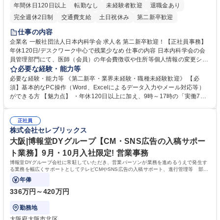
年間休日120日以上
転勤なし
未経験者歓迎
退職金あり
完全週休2日制
交通費支給
土日祝休み
第二新卒歓迎
仕事の内容
企業名 一般社団法人日本内科学会 求人名 第二新卒歓迎！【正社員事務】
年休120日/デスクワーク中心で残業少なめ 仕事の内容 日本内科学会の会
員管理部門にて、医師（会員）の年会費徴収や住所等個人情報の変更シス
テム入力、電話・FAX対応をお任せします。将来的には、各種委員会の運
必要な経験・能力等
営事務局業務などにも幅広く携わっていただきます。 【会員管理・データ
必要な経験・能力等 《第二新卒・業界未経験・職種未経験歓迎》 【必
入力業務】 ・医師（会員）の住所変更、個人情報のシステム登録・更新
須】基本的なPC操作（Word、Excelによるデータ入力やメール対応等）
・年会費の徴収管理や入金データの照合確認 【問い合わせ対応】 ・会員
ができる方 【魅力点】 ・年休120日以上に加え、9時～17時の「実働7時
（医師）からの電話、FAX、ネット申請に伴う相談受付 ・複雑な案件のへ
間勤務」で残業も少なくワークライフバランスは抜群です。 【将来的な業
のエスカレーション・連携対応 募集職種 第二新卒歓迎！【正社員事務】
務（各種委員会運営）】 ・学会内における各種委員会のスケジュール調
年休120日/デスクワーク中心で残業少なめ
正社員
整、資料作成、当日の運営サポート 学歴・資格 学歴：大学院 大学 語学
株式会社セレブリックス
力： 資格：
大阪|博報堂DYグループ【CM・SNS広告の入稿サポー
ト業務】9月・10月入社限定! 営業事務
博報堂DYグループ会社に常駐していただき、営業パーソンが業務を進めるうえで発生す
る業務を幅広くサポートとしてテレビCMやSNS広告の入稿サポート、進行管理等 部内
アシスタントとしての業務をお任せします。
年俸
336万円～420万円
勤務地
大阪府大阪市北区