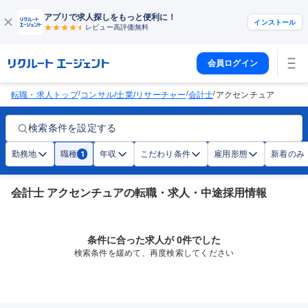
アプリで求人探しをもっと便利に！
インストール
レビュー高評価
無料
会員ログイン
/
/
/
転職・求人トップ
コンサル/士業/リサーチャー
会計士
アクセンチュア
検索条件を設定する
勤務地
職種
年収
こだわり条件
雇用形態
新着のみ
1
会計士 アクセンチュアの転職・求人・中途採用情報
条件に合った求人が 0件でした
検索条件を緩めて、再度検索してください