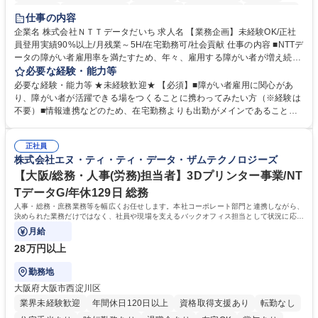
育休あり
完全週休2日制
交通費支給
駅近5分以内
土日祝休み
仕事の内容
企業名 株式会社ＮＴＴデータだいち 求人名 【業務企画】未経験OK/正社
員登用実績90%以上/月残業～5H/在宅勤務可/社会貢献 仕事の内容 ■NTTデ
ータの障がい者雇用率を満たすため、年々、雇用する障がい者が増え続け
ています。中でも、完全在宅勤務の障がい者の増加数が多いため、その業
必要な経験・能力等
務を増やすお仕事を担っていただきます。 【詳細】■既存業務の拡大およ
必要な経験・能力等 ★未経験歓迎★ 【必須】■障がい者雇用に関心があ
び運用のサポート(オペレーション業務:申請書の作成代行等) ■新規事業・
り、障がい者が活躍できる場をつくることに携わってみたい方（※経験は
サービスの企画立案および推進 障がい者の方にどんな仕事があると良いか
不要）■情報連携などのため、在宅勤務よりも出勤がメインであることに
考えてみてほしいと募集しているので、意見を吸い上げ実現に向けて企画
理解いただける方 【魅力・やりがい】自身の企画が障がい者の新たな雇用
します。 ■在宅勤務の障がい者社員とのコミュニケーションを通じた適性
や活躍の場を生む、唯一無二の社会貢献性を実感できます。 【正社員登
やスキルの把握 ■AI活用業務など、既存領域を超えた案件の開拓 ■NTTデ
正社員
用】正社員登用を前提としておりますので、最短で1.5年～2年で正社員へ
株式会社エヌ・ティ・ティ・データ・ザムテクノロジーズ
ータグループの会社へ提案活動 募集職種 【業務企画】未経験OK/正社員登
の雇用切り替えとなります。過去の正社員登用率は90％です。 将来的に
用実績90%以上/月残業～5H/在宅勤務可/社会貢献
は当社の中核となる管理職になって頂く事を期待しています。 正社員登用
【大阪/総務・人事(労務)担当者】3Dプリンター事業/NT
に向け全力でサポートを行いますのでご安心ください。 学歴・資格 学
TデータG/年休129日 総務
歴：大学院 大学 高専 短大 専修学校 高校 語学力： 資格：
人事・総務・庶務業務等を幅広くお任せします。本社コーポレート部門と連携しながら、
決められた業務だけではなく、社員や現場を支えるバックオフィス担当として状況に応じ
て柔軟に対応いただくことを期待します。
月給
28万円以上
勤務地
大阪府大阪市西淀川区
業界未経験歓迎
年間休日120日以上
資格取得支援あり
転勤なし