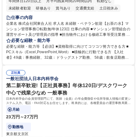
年間休日120日以上
月平均残業時間20時間以内
転勤なし
未経験者歓迎
研修あり
賞与あり
交通費支給
土日祝休み
仕事の内容
企業名 株式会社関東合人社 求人名 未経験・ベテラン歓迎【お茶の水】マ
ンション管理事務◎転勤無/年休123日 仕事の内容 ■マンション管理組合の
運営サポート及び管理員の指導 ■担当物件における修繕工事等受注業務 ■
事務所内での事務業務等 ★異業界からの転職者が多数活躍しています
必要な経験・能力等
【年収補足】532万円 ＋別途インセンティヴで平均約100万円/年（昨年度
必要な経験・能力等 【必須】■資格取得に向けてコツコツ努力できる方 ■
実績） ＋管理業務主任者資格手当50,000円/月 ★親会社である株式会社合
PCスキル（Excel,PowerPoint,Word） ■積極的に行動できる方 【入社
人社計画研究所社のグループ会社として、質の高いサービスと適性価格を
者】49歳：事務経験、32歳：ドラッグストア勤務、 58歳：飲食店勤務
武器に約20年受託戸数増加中です。https://www.gojin.co.jp/abt/abt_3.html
等：中途採用の9割が未経験者！ 【資格取得支援】■メンター制度■社内模
募集職種 未経験・ベテラン歓迎【お茶の水】マンション管理事務◎転勤
試や研修制度など充実！ ＊未資格者の8割以上が入社2年以内に資格を取
無/年休123日
正社員
得出来ております！ 【魅力】■フレックス制度、未経験からでも下限年収
一般社団法人日本内科学会
を一律支給！ ■管理業務主任者資格取得後には50,000円/月の手当あり！
学歴・資格 学歴：大学院 大学 高専 短大 専修学校 高校 語学力： 資格：第
第二新卒歓迎!【正社員事務】年休120日/デスクワーク
一種運転免許普通自動車
中心で残業少なめ 一般事務
日本内科学会の会員管理部門にて、医師（会員）の年会費徴収や住所等個人情報の変更シ
ステム入力、電話・FAX対応をお任せします。将来的には、各種委員会の運営事務局業務
などにも幅広く携わっていただきます。
月給
23万円～27万円
勤務地
東京都文京区