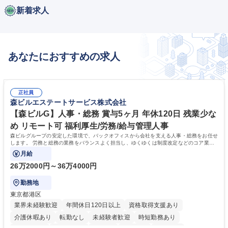
新着求人
あなたにおすすめの求人
正社員
森ビルエステートサービス株式会社
【森ビルG】人事・総務 賞与5ヶ月 年休120日 残業少な
め リモート可 福利厚生/労務/給与管理人事
森ビルグループの安定した環境で、バックオフィスから会社を支える人事・総務をお任せ
します。 労務と総務の業務をバランスよく担当し、ゆくゆくは制度改定などのコア業務
にも挑戦できる、やりがいある環境です。
月給
26万2000円～36万4000円
勤務地
東京都港区
業界未経験歓迎
年間休日120日以上
資格取得支援あり
介護休暇あり
転勤なし
未経験者歓迎
時短勤務あり