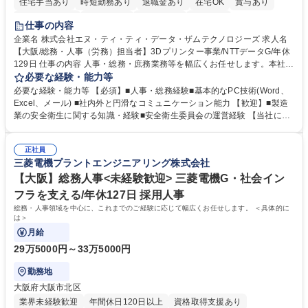
住宅手当あり
時短勤務あり
退職金あり
在宅OK
賞与あり
完全週休2日制
交通費支給
土日祝休み
服装自由
仕事の内容
企業名 株式会社エヌ・ティ・ティ・データ・ザムテクノロジーズ 求人名
【大阪/総務・人事（労務）担当者】3Dプリンター事業/NTTデータG/年休
129日 仕事の内容 人事・総務・庶務業務等を幅広くお任せします。本社コ
ーポレート部門と連携しながら、決められた業務だけではなく、社員や現
必要な経験・能力等
場を支えるバックオフィス担当として状況に応じて柔軟に対応いただくこ
必要な経験・能力等 【必須】■人事・総務経験■基本的なPC技術(Word、
とを期待します。 【詳細】■入退社手続き、社員情報管理■入社時オリエ
Excel、メール) ■社内外と円滑なコミュニケーション能力 【歓迎】■製造
ンテーションの実施■勤怠・各種申請内容の確認■採用業務のサポート■来
業の安全衛生に関する知識・経験■安全衛生委員会の運営経験 【当社につ
客・電話対応 ■郵便物の受領・発送・管理■オフィス設備・備品管理■建
いて】 ◎設立したばかりの会社であり、一緒に企業を立ち上げ・拡大しよ
物・設備修繕の手配及び業者対応■押印・契約書管理等の庶務業務■安全衛
うという意欲のある方を求めています。 ◎経営に近い立場で幅広くキャリ
生に関する業務等■健康診断、産業医面談、休職・復職手続き等の労務サ
正社員
アが磨けます。 ◎NTTデータグループであり福利厚生は充実しているとと
三菱電機プラントエンジニアリング株式会社
ポート■社内ルールの運用・各種社内案内■その他、拠点運営に関わる管理
もに、働き方改革も推進しています。 学歴・資格 学歴：大学院 大学 高専
部門業務 募集職種 【大阪/総務・人事（労務）担当者】3Dプリンター事
短大 専修学校 語学力： 資格：
【大阪】総務人事<未経験歓迎> 三菱電機G・社会イン
業/NTTデータG/年休129日
フラを支える/年休127日 採用人事
総務・人事領域を中心に、これまでのご経験に応じて幅広くお任せします。 ＜具体的に
は＞
月給
29万5000円～33万5000円
勤務地
大阪府大阪市北区
業界未経験歓迎
年間休日120日以上
資格取得支援あり