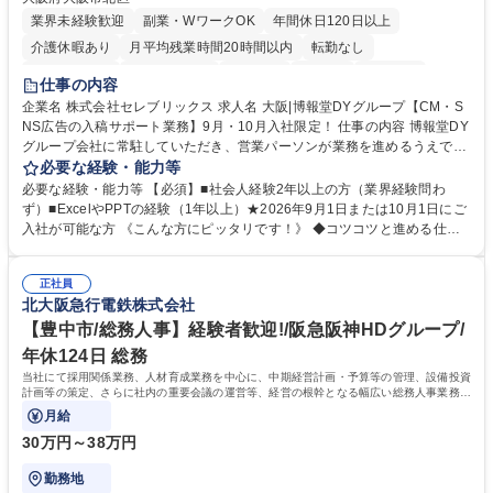
業界未経験歓迎
副業・WワークOK
年間休日120日以上
介護休暇あり
月平均残業時間20時間以内
転勤なし
未経験者歓迎
時短勤務あり
研修あり
在宅OK
育休あり
仕事の内容
完全週休2日制
交通費支給
駅近5分以内
企業名 株式会社セレブリックス 求人名 大阪|博報堂DYグループ【CM・S
NS広告の入稿サポート業務】9月・10月入社限定！ 仕事の内容 博報堂DY
グループ会社に常駐していただき、営業パーソンが業務を進めるうえで発
生する業務を幅広くサポートとしてテレビCMやSNS広告の入稿サポー
必要な経験・能力等
ト、進行管理等 部内アシスタントとしての業務をお任せします。 ◆得意
必要な経験・能力等 【必須】■社会人経験2年以上の方（業界経験問わ
先との定例資料作成 ◆競合調査 ◆広告出稿の進行管理、確認 ◆広告出稿
ず）■ExcelやPPTの経験（1年以上）★2026年9月1日または10月1日にご
後のデータ抽出と効果測定、資料作成 ◆TVCM放送枠の情報管理、不備確
入社が可能な方 《こんな方にピッタリです！》 ◆コツコツと進める仕事
認 ◆TV視聴率データ抽出、資料作成 ◆SNS広告(InstagramやFacebook
が好きな方 ◆チームで協力しながらやりがいのある仕事がしたい方 ◆コ
等)の入稿サポート ◆常駐先への活動履歴の報告 ◆得意先とのビジネスメ
ミュニケーションを取りながら仕事をするのが得意な方 ◆業務を通してキ
ール対応 ◆常駐先に向けた事業拡大の提案 など 募集職種 大阪|博報堂DY
正社員
ャリア・スキルUPを目指したい方 学歴・資格 学歴：大学院 大学 高専 短
北大阪急行電鉄株式会社
グループ【CM・SNS広告の入稿サポート業務】9月・10月入社限定！
大 専修学校 高校 語学力： 資格：
【豊中市/総務人事】経験者歓迎!/阪急阪神HDグループ/
年休124日 総務
当社にて採用関係業務、人材育成業務を中心に、中期経営計画・予算等の管理、設備投資
計画等の策定、さらに社内の重要会議の運営等、経営の根幹となる幅広い総務人事業務全
般を担当していただきます。
月給
30万円～38万円
勤務地