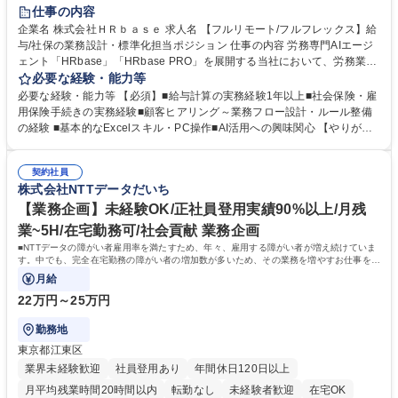
時短勤務あり
在宅OK
完全週休2日制
交通費支給
駅近5分以内
仕事の内容
服装自由
企業名 株式会社ＨＲｂａｓｅ 求人名 【フルリモート/フルフレックス】給
与/社保の業務設計・標準化担当ポジション 仕事の内容 労務専門AIエージ
ェント「HRbase」「HRbase PRO」を展開する当社において、労務業務
のオペレーション設計担当をクライアントの課題や要望をヒアリングし、
必要な経験・能力等
業務設計やシステム設定へと落とし込むポジションです。 【具体的に
必要な経験・能力等 【必須】■給与計算の実務経験1年以上■社会保険・雇
は】・業務オペレーション設計（要件定義/顧客ヒアリング/業務オペレー
用保険手続きの実務経験■顧客ヒアリング～業務フロー設計・ルール整備
ションの洗い出し、ルール整備、システム設定) ・業務マニュアル作成、
の経験 ■基本的なExcelスキル・PC操作■AI活用への興味関心 【やりが
改善 ・給与、賞与計算、及び明細発行 ・社会保険手続（入退社時、年間
い】必要に応じてコンサルティングも行いながら、給与計算や社会保険手
業務など） ・顧客企業のメイン担当者としての窓口対応業務 ・その他
続に関わるフローの設計、マニュアルの作成まで幅広く担当します。単な
（年調等の年次業務など） 募集職種 【フルリモート/フルフレックス】給
契約社員
る設計にとどまらず、ご自身が現場のエキスパートとしてオペレーション
株式会社NTTデータだいち
与/社保の業務設計・標準化担当ポジション
を実行する機会もあり、実務と改善の両面でスキルを発揮できる環境で
す。 学歴・資格 学歴：大学院 大学 高専 短大 専修学校 高校 語学力： 資
【業務企画】未経験OK/正社員登用実績90%以上/月残
格：
業~5H/在宅勤務可/社会貢献 業務企画
■NTTデータの障がい者雇用率を満たすため、年々、雇用する障がい者が増え続けていま
す。中でも、完全在宅勤務の障がい者の増加数が多いため、その業務を増やすお仕事を担
っていただきます。
月給
22万円～25万円
勤務地
東京都江東区
業界未経験歓迎
社員登用あり
年間休日120日以上
月平均残業時間20時間以内
転勤なし
未経験者歓迎
在宅OK