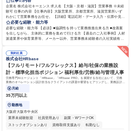
仕事の内容
企業名 株式会社キーエンス 求人名 【大阪・京都・滋賀】営業事務 ※未経
験可 仕事の内容 【仕事内容】大阪営業所、京都営業所、滋賀営業所いず
れかにて営業事務をお任せ。 【詳細】電話応対・データ入力・伝票や見積
の作成・カタログ送付・来客対応・営業所内で発生する事務業務や業務改
必要な経験・能力等
善をお任せ。 【教育制度】ご入社後、育成担当とペアになりながらOJTに
必要な経験・能力等 【必須】■協調性を持って業務推進出来る方 ■改善案
て業務を覚えていただくことが可能です。業務システムがきちんと構築さ
を出しながら、主体的に業務を進めて行ける方 【過去のご入社事例】人材
れているため、スムーズに仕事に慣れることができる環境です。また、
派遣業界や保育業界等、メーカー以外、営業事務未経験者の入社実績有
「チームで成果を出す文化」があり、良いやり方を積極的に共有しながら
【当社の事務職について】単なる事務ではなく主体性を発揮したサポート
常に改善を目指す風土のため、安心して業務に取り組んでいただけます。
により、キーエンスの付加価値向上に貢献します。ベースの定型業務に加
募集職種 【大阪・京都・滋賀】営業事務 ※未経験可
契約社員
えて、お客様や社員の状況に合わせ、能動的なサポート、改善の動きも期
株式会社HRbase
待され。組織を支えるスペシャリストとして、チームに貢献し、結果的に
社員から頼られる存在になることができます。平均19:30の退勤以降の業
【フルリモート/フルフレックス】給与/社保の業務設
務の持ち帰りも禁止されており、メリハリのある働き方となります。 学
計・標準化担当ポジション 福利厚生/労務/給与管理人事
歴・資格 学歴：大学院 大学 高専 短大 語学力： 資格：
労務専門AIエージェント「HRbase」「HRbase PRO」を展開する当社において、労務
業務のオペレーション設計担当をクライアントの課題や要望をヒアリングし、業務設計や
システム設定へと落とし込むポジションです。
月給
35万円以上
勤務地
大阪府大阪市中央区
業界未経験歓迎
社員登用あり
副業・WワークOK
ストックオプションあり
資格取得支援あり
転勤なし