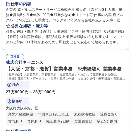
経験者歓迎
退職金あり
在宅OK
賞与あり
育休あり
仕事の内容
完全週休2日制
交通費支給
長期歓迎
駅近5分以内
土日祝休み
企業名 森ビルエステートサービス株式会社 求人名 【森ビルG】人事・総
務◆賞与5ヶ月◆年休120日◆残業少なめ◆リモート可 仕事の内容 森ビル
グループの安定した環境で、バックオフィスから会社を支える人事・総務
をお任せします。 労務と総務の業務をバランスよく担当し、ゆくゆくは制
必要な経験・能力等
度改定などのコア業務にも挑戦できる、やりがいある環境です。 ■勤怠管
必要な経験・能力等 【必須】人事経験（労務・給与社保等）及び総務経験
理、給与計算、社会保険手続き、年末調整等の労務管理全般 ■入退社手続
【歓迎】経理実務経験、簿記3級以上 業界未経験の方も歓迎です。マニュ
き、社内規定の改定や人事制度改定などのコア業務 ■社内イベントの企画
アルと部内OJT体制があるため、即戦力として安心して始められます。
運営やその他総務業務全般 ※労務と総務を1：1の割合でお任せ。 入社後
【魅力・やりがい】森ビルGの安定基盤で労務から総務まで幅広く携われ
は部内のOJTを中心に、あなたの経験に合わせて不足している部分はいつ
ます。定型業務に留まらず、社内規定や人事制度の改定など会社のコア業
でも質問・相談できる環境が整っているため、安心して成長できます。 募
正社員
務に挑戦できるため、自身の成長と組織への貢献度をダイレクトに実感で
株式会社キーエンス
集職種 【森ビルG】人事・総務◆賞与5ヶ月◆年休120日◆残業少なめ◆
きます。 残業少なめ、週1日リモート可など、ワークライフバランスを保
リモート可
ち長期活躍できる環境です。 「これまでの幅広い経験を活かし、長期的な
【大阪・京都・滋賀】営業事務 ※未経験可 営業事務
キャリアを築きたい」という前向きな意欲と挑戦を全力で応援します。 学
【仕事内容】大阪営業所、京都営業所、滋賀営業所いずれかにて営業事務をお任せ。
歴・資格 学歴：大学院 大学 高専 短大 専修学校 高校 語学力： 資格：日商
【詳細】電話応対・データ入力・伝票や見積の作成・カタログ送付・来客対応・営業所内
で発生する事務業務や業務改善をお任せ。
簿記検定1級 日商簿記検定2級 日商簿記検定3級
月給
27万9000円～28万1000円
勤務地
大阪府大阪市淀川区
業界未経験歓迎
年間休日120日以上
未経験者歓迎
退職金あり
賞与あり
育休あり
完全週休2日制
交通費支給
駅近5分以内
土日祝休み