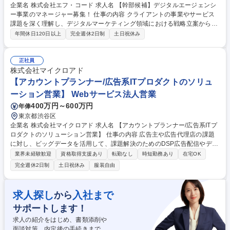
企業名 株式会社エフ・コード 求人名 【幹部候補】デジタルエージェンシ
ー事業のマネージャー募集！ 仕事の内容 クライアントの事業やサービス
課題を深く理解し、デジタルマーケティング領域における戦略立案から実
行、効果検証までを一貫して担当いただきます。 【具体的に】■デジタル
年間休日120日以上
完全週休2日制
土日祝休み
マーケティング／コミュニケーション戦略の策定・実行支援 ■CRM／販促
施策の戦略設計、Webサイト・UI/UX改善の企画・実行 ■Web広告、メデ
ィア、SNSキャンペーン等の企画・運用 ■AIやDXを活用した業務プロセ
正社員
ス・マーケティングプロセスの高度化支援 ■チームの人材育成や組織変革
株式会社マイクロアド
のサポート ■他事業部及びグループ会社との協業推進・提案 [業務内容の
【アカウントプランナー/広告系ITプロダクトのソリュ
変更の範囲:当社業務全般] 募集職種 【幹部候補】デジタルエージェンシー
ーション営業】 Webサービス法人営業
事業のマネージャー募集！
400万円～600万円
年俸
東京都渋谷区
企業名 株式会社マイクロアド 求人名 【アカウントプランナー/広告系ITプ
ロダクトのソリューション営業】 仕事の内容 広告主や広告代理店の課題
に対し、ビッグデータを活用して、課題解決のためのDSP広告配信やデー
タ分析を行います。顧客と共にマーケティング課題に向き合い、新しいデ
業界未経験歓迎
資格取得支援あり
転勤なし
時短勤務あり
在宅OK
ータマーケティングの実現を目指します。 【DSPとは】広告を出したい
完全週休2日制
土日祝休み
服装自由
企業が、広告効果を最大化するために利用するプラットフォームとなり、
広告枠の買い付けや広告配信を自動で最適化する仕組みが特徴となりま
す。広告枠の買い付けはオークション形式で行われており、DSPはリアル
求人探し
入社まで
から
タイムで 「どの広告を、どの人に、いくらで出すか」を決めます。これに
サポートします！
より、企業はターゲットに合わせた広告を最適な価格で配信できます。変
更の範囲：会社の定める範囲 募集職種 【アカウントプランナー/広告系IT
求人の紹介をはじめ、書類添削や
プロダクトのソリューション営業】
面談対策、内定後の手続きまで