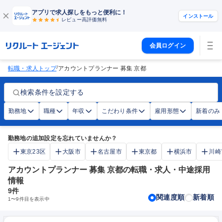
アプリで求人探しをもっと便利に！
インストール
レビュー高評価
無料
会員ログイン
/
転職・求人トップ
アカウントプランナー 募集 京都
検索条件を設定する
勤務地
職種
年収
こだわり条件
雇用形態
新着のみ
勤務地の追加設定を忘れていませんか？
東京23区
大阪市
名古屋市
東京都
横浜市
川崎
アカウントプランナー 募集 京都の転職・求人・中途採用
情報
9
件
関連度順
新着順
1
〜
9
件目を表示中