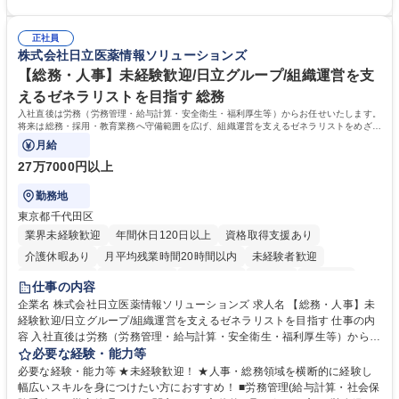
運営やその他総務業務全般 ※労務と総務を1：1の割合でお任せ。 入社後
【魅力・やりがい】森ビルGの安定基盤で労務から総務まで幅広く携われ
は部内のOJTを中心に、あなたの経験に合わせて不足している部分はいつ
ます。定型業務に留まらず、社内規定や人事制度の改定など会社のコア業
でも質問・相談できる環境が整っているため、安心して成長できます。 募
正社員
務に挑戦できるため、自身の成長と組織への貢献度をダイレクトに実感で
株式会社日立医薬情報ソリューションズ
集職種 【森ビルG】人事・総務◆賞与5ヶ月◆年休120日◆残業少なめ◆
きます。 残業少なめ、週1日リモート可など、ワークライフバランスを保
リモート可
ち長期活躍できる環境です。 「これまでの幅広い経験を活かし、長期的な
【総務・人事】未経験歓迎/日立グループ/組織運営を支
キャリアを築きたい」という前向きな意欲と挑戦を全力で応援します。 学
えるゼネラリストを目指す 総務
歴・資格 学歴：大学院 大学 高専 短大 専修学校 高校 語学力： 資格：日商
入社直後は労務（労務管理・給与計算・安全衛生・福利厚生等）からお任せいたします。
簿記検定1級 日商簿記検定2級 日商簿記検定3級
将来は総務・採用・教育業務へ守備範囲を広げ、組織運営を支えるゼネラリストをめざせ
ます。
月給
27万7000円以上
勤務地
東京都千代田区
業界未経験歓迎
年間休日120日以上
資格取得支援あり
介護休暇あり
月平均残業時間20時間以内
未経験者歓迎
住宅手当あり
時短勤務あり
退職金あり
在宅OK
賞与あり
仕事の内容
育休あり
完全週休2日制
交通費支給
土日祝休み
寮・社宅あり
企業名 株式会社日立医薬情報ソリューションズ 求人名 【総務・人事】未
経験歓迎/日立グループ/組織運営を支えるゼネラリストを目指す 仕事の内
容 入社直後は労務（労務管理・給与計算・安全衛生・福利厚生等）からお
任せいたします。将来は総務・採用・教育業務へ守備範囲を広げ、組織運
必要な経験・能力等
営を支えるゼネラリストをめざせます。 ・初期業務：労働時間管理、給与
必要な経験・能力等 ★未経験歓迎！ ★人事・総務領域を横断的に経験し
計算、社会保険対応、福利厚生管理、安全衛生、健康経営推進等をお任せ
幅広いスキルを身につけたい方におすすめ！ ■労務管理(給与計算・社会保