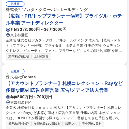
正社員
株式会社ツカダ・グローバルホールディング
【広報・PR/トッププランナー候補】ブライダル・ホテ
ル事業 アートディレクター
33万5000円～36万3000円
月給
東京都港区
企業名 株式会社ツカダ・グローバルホールディング 求人名 【広報・PR/
トッププランナー候補】ブライダル・ホテル事業 仕事の内容 ウェディン
グドレス、ビューティ、フォト、フラワーなど、人生の特別な瞬間を彩る
「ベストアニバーサリー」のブランド価値を最大化させる広報・PRのト
業界未経験歓迎
土日祝休み
ップランナー（リーダー・マネージャー候補）の募集です。 【広報・PR
戦略の立案と実行】経営ビジョンに基づいた中長期的なコミュニケーショ
ン戦略の設計新サービス・プロダクトのローンチ、PRイベントの企画・
正社員
運営プレスリリースの執筆、メディアリストの構築、記者とのリレーショ
株式会社Donuts
ン構築【現場実務の牽引】SNS公式アカウント運用・インフルエンサーお
【アカウントプランナー】札幌コレクション・Rayなど
よびコンテンツ制作のディレクション危機管理広報（リスクマネジメン
多様な商材!広告企画営業 広告/メディア法人営業
ト）体制の構築と有事対応社内広報による組織文化の醸成 募集職種 【広
500万円～700万円
年俸
報・PR/トッププランナー候補】ブライダル・ホテル事業
東京都渋谷区
企業名 株式会社Ｄｏｎｕｔｓ 求人名 【アカウントプランナー】札幌コレ
クション・Rayなど多様な商材！広告企画営業 仕事の内容 本ポジション
では、DONUTSが展開する様々なメディア・蓄積してきた手法を用いて、
顧客に提供する体験価値を創り出し、ビジネスに貢献できるビジネス―パ
業界未経験歓迎
年間休日120日以上
転勤なし
完全週休2日制
ートナーとなることが求められます。 ミッションは、新規クライアントの