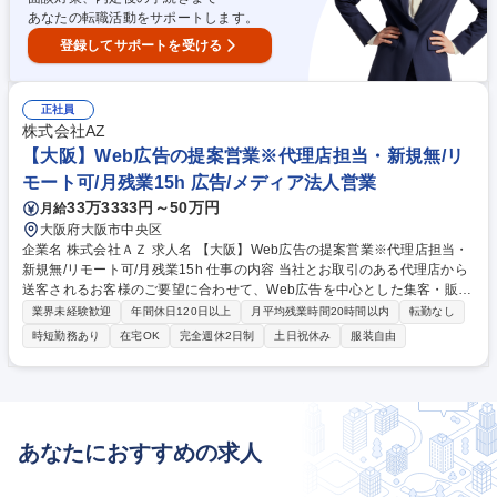
あなたの転職活動をサポートします。
登録してサポートを受ける
正社員
株式会社AZ
【大阪】Web広告の提案営業※代理店担当・新規無/リ
モート可/月残業15h 広告/メディア法人営業
33万3333円～50万円
月給
大阪府大阪市中央区
企業名 株式会社ＡＺ 求人名 【大阪】Web広告の提案営業※代理店担当・
新規無/リモート可/月残業15h 仕事の内容 当社とお取引のある代理店から
送客されるお客様のご要望に合わせて、Web広告を中心とした集客・販促
のプランを提案し、運用開始後の効果データ分析から、次の改善策の提案
業界未経験歓迎
年間休日120日以上
月平均残業時間20時間以内
転勤なし
までをご担当いただきます。 ・デジタル運用型広告を中心とした集客方法
時短勤務あり
在宅OK
完全週休2日制
土日祝休み
服装自由
の提案 ・データに基づくマーケティング戦略立案（デジタル領域中心）
・コンバージョン（バナーデザイン、ランディングページ、入力フォー
ム）領域のディレクション ★代理店からの二次請けのため、直接新規クラ
アインとに対して「取りに行く」という働きかけは有りません。 ★日々の
業務で発生するやりとりは代理店の営業やマーケティング担当の方になり
あなたにおすすめの求人
ます。 募集職種 【大阪】Web広告の提案営業※代理店担当・新規無/リモ
ート可/月残業15h