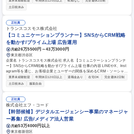
顧客に提供する体験価値を創り出し、ビジネスに貢献できるビジネス―パ
業界未経験歓迎
年間休日120日以上
転勤なし
完全週休2日制
ートナーとなることが求められます。 ミッションは、新規クライアントの
土日祝休み
開拓、企画、調達、履行までを一気通貫で行うことです。 「この企業とタ
イアップ企画をやったらこの企業に刺さるのでは？」「今までとは違う業
界の企業へアプローチできるのでは？」など これまでの知識・経験を活か
正社員
し、自社メディアだからこそできる柔軟な発想で最大の顧客価値を生み出
トランスコスモス株式会社
してください。メニューもプランも無数です。あなたのアイデアがそのま
【コミュニケーションプランナー】SNSからCRM戦略
ま売り上げに直結します！ 募集職種 【アカウントプランナー】札幌コレ
を動かす/プライム上場 広告運用
クション・Rayなど多様な商材！広告企画営業
26万5500円～43万3000円
月給
東京都渋谷区
企業名 トランスコスモス株式会社 求人名 【コミュニケーションプランナ
ー】SNSからCRM戦略を動かす/プライム上場 仕事の内容 LINEやX、Inst
agram等を通じ、お客様企業とユーザーの関係を深めるCRM・ソーシャル
メディア運用を支援します。業務フロー設計からキャンペーン企画、デー
業界未経験歓迎
年間休日120日以上
退職金あり
在宅OK
完全週休2日制
タ分析に基づく改善提案をお任せします。 主要SNSのアカウント運用設
土日祝休み
服装自由
計、ガイドライン策定、一般ユーザーへのアクティブコミュニケーション
を統括。週次・月次のデータ解析レポートから課題を抽出し、次なる活性
化への広告・プロモーション施策を提案します。社内のWeb制作やEC、
正社員
コンタクトセンター等の専門部門と連携し、SNSの枠を超えたお客様企業
株式会社エフ・コード
のマーケティング最適化を構築。最新AI技術の活用も含め、裁量を持って
【幹部候補】デジタルエージェンシー事業のマネージャ
仕組み作りに携われます。 募集職種 【コミュニケーションプランナー】S
ー募集! 広告/メディア法人営業
NSからCRM戦略を動かす/プライム上場
53万4000円以上
月給
東京都新宿区