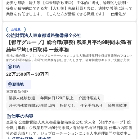
や成長に貢献している部署です。 会社の全メンバーが安心して長く成果を
必要な経験・能力等 【◎未経験歓迎◎】 主体的に考え、論理的な説明・
発揮できる環境を整えるために、毎日のメンテナンスや維持管理に加え、
提案が積極的にできる方 【入社後】先輩社員と共に、適性や希望に沿って
新たな施策検討を積極的に行っていただき、会社全体を巻き込み課題解決
業務をお任せします。 【こんな方が活躍できる職種です】 ・仕組化が好
を推進。 ・オフィス運営：執務環境の整備・物品管理・社内規定整備/改
き/得意・協働の姿勢を持っている・優先順位付け、マルチタスクが得意・
善・イベント企画/運営・非常時の対応 など、本人の希望や適性によって
様々な立場で物事を考えられる・定型業務だけでなく突発的な出来事にも
幅広い業務の体得が可能で、多様なキャリアパスを描くことも可能です。
正社員
対処できる・新しいことに興味関心がある 【魅力】■自己啓発支援：資格
公益財団法人東京都道路整備保全公社
募集職種 【総務】未経験歓迎◎/リモート可/世界で唯一の事業/福利厚生◎/
取得や通信教育など費用の80%（年間25万円まで）を補助 ■住宅手当：家
再雇用有
賃の50%（月額7万円まで）を補助 学歴・資格 学歴：大学院 大学 語学
【都庁グループ】総合職(事務) 残業月平均9時間未満/有
力： 資格：
給年平均16日取得 一般事務
当社の総合職として、ジョブローテーションによる人事経理部門や収益事業等のフロント
部門の部署等幅広い部署での業務をお任せいたします。研修制度やキャリア支援が充実し
ております！ ※下記業務詳細
月給
22万1500円～30万円
勤務地
東京都新宿区
業界未経験歓迎
年間休日120日以上
介護休暇あり
月平均残業時間20時間以内
転勤なし
住宅手当あり
経験者歓迎
研修あり
退職金あり
賞与あり
完全週休2日制
交通費支給
仕事の内容
駅近5分以内
資格取得手当あり
食事補助あり
企業名 公益財団法人東京都道路整備保全公社 求人名 【都庁グループ】総
合職（事務）◇残業月平均9時間未満／有給年平均16日取得 仕事の内容 当
社の総合職として、ジョブローテーションによる人事経理部門や収益事業