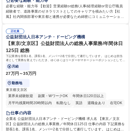
等のフロント部門の部署等幅広い部署での業務をお任せいたします。研修
必要な経験・能力等
制度やキャリア支援が充実しております！ ※下記業務詳細 【業務詳細】■
必要な経験・能力等 【歓迎】営業経験or総務/人事/経理経験or官公庁職員
管理部門：広報、人事、経理など当公社の運営に係る管理業務 ■収益部
経験者で、道路事業のゼネラリストとしてのキャリアを積みたい方【社
門：駐車場の新規開拓、管理運営、新宿駅西口広場の「イベントコーナ
風】社内関係部署や東京都と連携が必要なため綿密にコミュニケーション
ー」などの管理運営 ■道路部門：整備の急がれる骨格幹線道路や木造住宅
を図っています。 【業務の魅力】■幅広く携われる：総合職（事務）で
密集地域の特定整備路線の用地取得、道路に関する普及啓発事業、都内の
は、駐車場の管理運営や道路用地の取得、公益財団法人の中枢を担う管理
道路施設や道路工事現場の見学ツアー事業 ※入社後は上記いずれかの部門
正社員
部門など多岐に渡る業務を経験できます。 ■様々なプロジェクト：駐車場
公益財団法人日本アンチ・ドーピング機構
へ配属。※業務内容変更の範囲：会社の定める業務 募集職種 【都庁グル
事業の他、新宿駅西口広場内に設置された照明を兼ねた広告「ブライトサ
ープ】総合職（事務）◇残業月平均9時間未満／有給年平均16日取得
イン」の管理運営を行うなど、事業収益を生み出す活動を積極的に行って
【東京/文京区】公益財団法人の総務人事業務/年間休日
います。 学歴・資格 学歴：大学院 大学 高専 短大 専修学校 高校 語学力：
125日 総務
資格：
下記業務を部長1名、課長1名、メンバー2名で分担して遂行しています。 はじめは担当
者として業務を覚えていただき、ゆくゆくはリーダーやマネージャーポジションとして活
躍いただくことを期待しています。
月給
27万円～35万円
勤務地
東京都文京区
業界未経験歓迎
副業・WワークOK
年間休日120日以上
月平均残業時間20時間以内
転勤なし
英語
退職金あり
在宅OK
賞与あり
育休あり
完全週休2日制
交通費支給
土日祝休み
仕事の内容
食事補助あり
企業名 公益財団法人日本アンチ・ドーピング機構 求人名 【東京／文京
区】公益財団法人の総務人事業務／年間休日125日 仕事の内容 下記業務を
部長1名、課長1名、メンバー2名で分担して遂行しています。 はじめは担