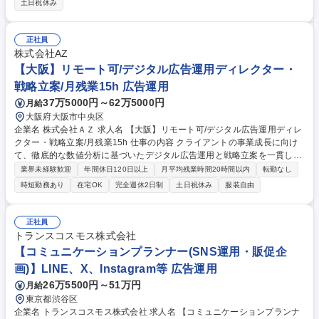
土日祝休み
開拓、企画、調達、履行までを一気通貫で行うことです。 「この企業とタ
イアップ企画をやったらこの企業に刺さるのでは？」「今までとは違う業
界の企業へアプローチできるのでは？」など これまでの知識・経験を活か
正社員
し、自社メディアだからこそできる柔軟な発想で最大の顧客価値を生み出
株式会社AZ
してください。メニューもプランも無数です。あなたのアイデアがそのま
【大阪】リモート可/デジタル広告運用ディレクター・
ま売り上げに直結します！ 募集職種 【アカウントプランナー】札幌コレ
戦略立案/月残業15h 広告運用
クション・Rayなど多様な商材！広告企画営業
37万5000円～62万5000円
月給
大阪府大阪市中央区
企業名 株式会社ＡＺ 求人名 【大阪】リモート可/デジタル広告運用ディレ
クター・戦略立案/月残業15h 仕事の内容 クライアントの事業成長に向け
て、徹底的な数値分析に基づいたデジタル広告運用と戦略立案を一貫して
担当いただきます。中長期的なパートナーとして成果と顧客ロイヤリティ
業界未経験歓迎
年間休日120日以上
月平均残業時間20時間以内
転勤なし
の最大化を追求するお仕事です。 ・受注後のキックオフミーティングへの
時短勤務あり
在宅OK
完全週休2日制
土日祝休み
服装自由
参加、顧客ヒアリング ・デジタル広告のパフォーマンス分析、効果検証、
KPIモニタリング ・分析結果に基づいたクライアントへの改善施策の企
画・提案・実行 ・データに基づくなマーケティング戦略立案（デジタル領
正社員
域中心） ・コンバージョン（バナーデザイン、ランディングページ、入力
トランスコスモス株式会社
フォーム）領域のディレクション ・クライアントの事業成長に必要な施策
【コミュニケーションプランナー(SNS運用・販促企
の提案 募集職種 【大阪】リモート可/デジタル広告運用ディレクター・戦
画)】LINE、X、Instagram等 広告運用
略立案/月残業15h
26万5500円～51万円
月給
東京都渋谷区
企業名 トランスコスモス株式会社 求人名 【コミュニケーションプランナ