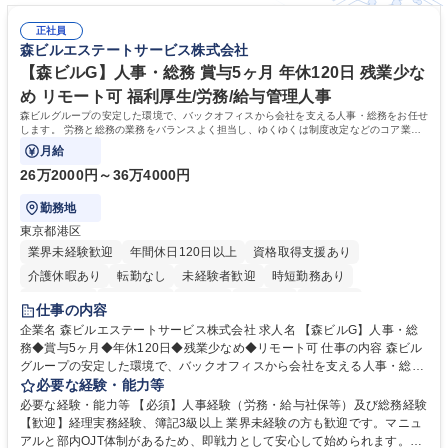
正社員
森ビルエステートサービス株式会社
【森ビルG】人事・総務 賞与5ヶ月 年休120日 残業少な
め リモート可 福利厚生/労務/給与管理人事
森ビルグループの安定した環境で、バックオフィスから会社を支える人事・総務をお任せ
します。 労務と総務の業務をバランスよく担当し、ゆくゆくは制度改定などのコア業務
にも挑戦できる、やりがいある環境です。
月給
26万2000円～36万4000円
勤務地
東京都港区
業界未経験歓迎
年間休日120日以上
資格取得支援あり
介護休暇あり
転勤なし
未経験者歓迎
時短勤務あり
経験者歓迎
退職金あり
在宅OK
賞与あり
育休あり
仕事の内容
完全週休2日制
交通費支給
長期歓迎
駅近5分以内
土日祝休み
企業名 森ビルエステートサービス株式会社 求人名 【森ビルG】人事・総
務◆賞与5ヶ月◆年休120日◆残業少なめ◆リモート可 仕事の内容 森ビル
グループの安定した環境で、バックオフィスから会社を支える人事・総務
をお任せします。 労務と総務の業務をバランスよく担当し、ゆくゆくは制
必要な経験・能力等
度改定などのコア業務にも挑戦できる、やりがいある環境です。 ■勤怠管
必要な経験・能力等 【必須】人事経験（労務・給与社保等）及び総務経験
理、給与計算、社会保険手続き、年末調整等の労務管理全般 ■入退社手続
【歓迎】経理実務経験、簿記3級以上 業界未経験の方も歓迎です。マニュ
き、社内規定の改定や人事制度改定などのコア業務 ■社内イベントの企画
アルと部内OJT体制があるため、即戦力として安心して始められます。