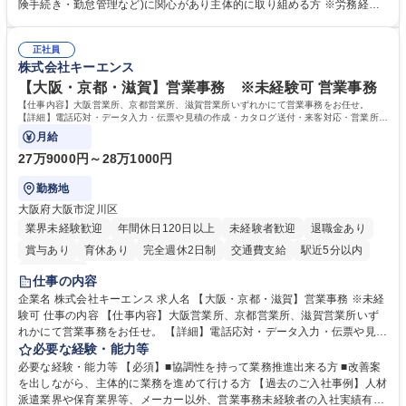
します。ご経験に応じて、休職者管理など、幅広く経験を積んでいただき
険手続き・勤怠管理など)に関心があり主体的に取り組める方 ※労務経験
ます。 ・将来的な広がり：総務・採用・教育・税務対応・経営企画等。
者は早期にご活躍いただけます。 ■チームで仕事を推進できる方■将来は
★メンバーがマンツーマンで丁寧に教えるため、ご経験が浅くても安心！
マネジメント職として活躍したい 【尚可】■人事、労務、採用、教育業務
幅広く経験を積みたい意欲がある方に最適な環境です。 募集職種 【総
正社員
のご経験 ■労務管理（給与計算・社会保険手続き・勤怠管理など）の経験
株式会社キーエンス
務・人事】未経験歓迎/日立グループ/組織運営を支えるゼネラリストを目
■衛生管理者の資格をお持ちの方 学歴・資格 学歴：大学院 大学 高専 短大
指す
専修学校 高校 語学力： 資格：
【大阪・京都・滋賀】営業事務 ※未経験可 営業事務
【仕事内容】大阪営業所、京都営業所、滋賀営業所いずれかにて営業事務をお任せ。
【詳細】電話応対・データ入力・伝票や見積の作成・カタログ送付・来客対応・営業所内
で発生する事務業務や業務改善をお任せ。
月給
27万9000円～28万1000円
勤務地
大阪府大阪市淀川区
業界未経験歓迎
年間休日120日以上
未経験者歓迎
退職金あり
賞与あり
育休あり
完全週休2日制
交通費支給
駅近5分以内
土日祝休み
仕事の内容
企業名 株式会社キーエンス 求人名 【大阪・京都・滋賀】営業事務 ※未経
験可 仕事の内容 【仕事内容】大阪営業所、京都営業所、滋賀営業所いず
れかにて営業事務をお任せ。 【詳細】電話応対・データ入力・伝票や見積
の作成・カタログ送付・来客対応・営業所内で発生する事務業務や業務改
必要な経験・能力等
善をお任せ。 【教育制度】ご入社後、育成担当とペアになりながらOJTに
必要な経験・能力等 【必須】■協調性を持って業務推進出来る方 ■改善案
て業務を覚えていただくことが可能です。業務システムがきちんと構築さ
を出しながら、主体的に業務を進めて行ける方 【過去のご入社事例】人材
れているため、スムーズに仕事に慣れることができる環境です。また、
派遣業界や保育業界等、メーカー以外、営業事務未経験者の入社実績有