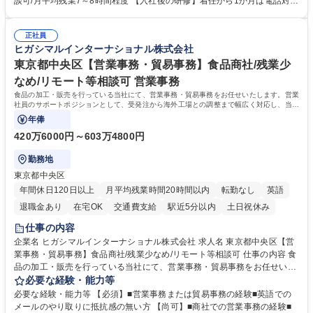
談可/月平均残業7～8時間程度 【入社後の研修】着任から1か月は電話対応
体的には】電話応対、メール、お手紙対応、ご指摘品調査報告書作成、有
のOJTを中心に実施し、電話対応に慣れた段階でメール・手紙のOJTを実
人チャットボット対応など。 【1日の対応件数】■電話：月間一人当たり
施する予定です。独り立ち以降もしっかりフォローする体制を整えていま
平均100件前後■メール・手紙：同上40件前後 募集職種 中野本社【お客様
正社員
すのでご安心ください。 【当社について】キリングループの広報機能を担
ヒガシマルインターナショナル株式会社
相談室】お客様のお声をもとにより良い商品づくりへ貢献
う会社として、お客様との出会いを大切にし、磨き上げたホスピタリティ
を込めてコミュニケーションをとりながら広報関連業務を行っておりま
東京都中央区【営業事務・貿易事務】食品商社/残業少
す。 学歴・資格 学歴：大学院 大学 高専 短大 専修学校 高校 語学力： 資
なめ/リモート等相談可 営業事務
格：
食品の加工・販売を行っている当社にて、営業事務・貿易事務をお任せいたします。営業
社員のサポートポジションとして、受発注から海外工場との調整まで幅広く対応し、当社
事業の根幹を支えていただきます。
年俸
420万6000円～603万4800円
勤務地
東京都中央区
年間休日120日以上
月平均残業時間20時間以内
転勤なし
英語
退職金あり
在宅OK
交通費支給
駅近5分以内
土日祝休み
仕事の内容
企業名 ヒガシマルインターナショナル株式会社 求人名 東京都中央区【営
業事務・貿易事務】食品商社/残業少なめ/リモート等相談可 仕事の内容 食
品の加工・販売を行っている当社にて、営業事務・貿易事務をお任せいた
します。営業社員のサポートポジションとして、受発注から海外工場との
必要な経験・能力等
調整まで幅広く対応し、当社事業の根幹を支えていただきます。 ■受発注
必要な経験・能力等 【必須】■営業事務または貿易事務の経験■英語での
業務、請求書発行 ■海外工場とのスケジュール調整 ■在庫管理 ■輸入書類
メールのやり取りに抵抗感の無い方 【尚可】■商社での営業事務の経験■