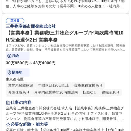
採用や教育等の業務内容により、関西圏以外への日帰り・宿泊を伴う国内
のご経験が無い方でも、意欲のある方であれば未経験OK～ ■歓迎条件：総
出張もございます。 ※担当業務を持ちつつ、お互いに助け合いながら、総
務、人事のご経験をお持ちの方（業界不問） ■求める人物像：・社内外の
務部という組織として協力しながら進める体制です。 募集職種 【大阪】
関係各部門との調整を率先して行い、業務を円滑に遂行できる協調性やコ
総務人事＜未経験歓迎＞◇三菱電機G・社会インフラを支える/年休127日
ミュニケーション能力を持っている方 ・人事総務領域に興味がありゼネラ
正社員
リスト志向をお持ちの方 学歴・資格 学歴：大学院 大学 語学力： 資格：
三井物産都市開発株式会社
【営業事務】業務職/三井物産グループ/平均残業時間10
H/完全週休2日 営業事務
オフィスビル、賃貸マンション、物流倉庫等の不動産開発事業における用地取得、開発推
進、賃貸運営、売却、仲介・活用提案等を行う営業部門において事務業務を担当いただき
ます。
月給
30万9500円～43万4000円
勤務地
東京都港区
業界未経験歓迎
年間休日120日以上
資格取得支援あり
介護休暇あり
月平均残業時間20時間以内
転勤なし
退職金あり
在宅OK
賞与あり
育休あり
完全週休2日制
交通費支給
仕事の内容
駅近5分以内
土日祝休み
寮・社宅あり
企業名 三井物産都市開発株式会社 求人名 【営業事務】業務職/三井物産グ
ループ/平均残業時間10H/完全週休2日 仕事の内容 オフィスビル、賃貸マ
ンション、物流倉庫等の不動産開発事業における用地取得、開発推進、賃
貸運営、売却、仲介・活用提案等を行う営業部門において事務業務を担当
必要な経験・能力等
いただきます。 【詳細】・契約書管理、契約書製本、捺印対応、ファイリ
必要な経験・能力等 【必須条件】■学歴：4年制大学卒業以上【歓迎】■宅