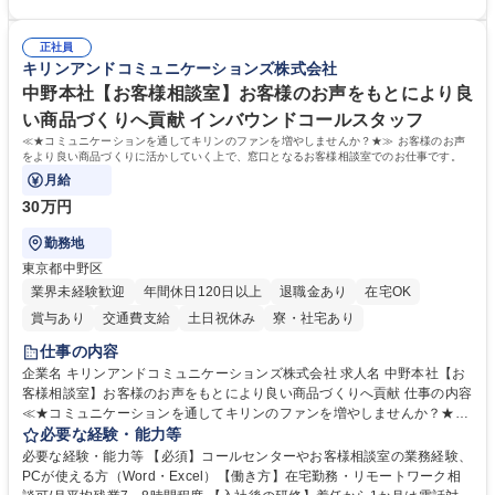
「チームで成果を出す文化」があり、良いやり方を積極的に共有しながら
【当社の事務職について】単なる事務ではなく主体性を発揮したサポート
常に改善を目指す風土のため、安心して業務に取り組んでいただけます。
により、キーエンスの付加価値向上に貢献します。ベースの定型業務に加
募集職種 【大阪・京都・滋賀】営業事務 ※未経験可
正社員
えて、お客様や社員の状況に合わせ、能動的なサポート、改善の動きも期
キリンアンドコミュニケーションズ株式会社
待され。組織を支えるスペシャリストとして、チームに貢献し、結果的に
社員から頼られる存在になることができます。平均19:30の退勤以降の業
中野本社【お客様相談室】お客様のお声をもとにより良
務の持ち帰りも禁止されており、メリハリのある働き方となります。 学
い商品づくりへ貢献 インバウンドコールスタッフ
歴・資格 学歴：大学院 大学 高専 短大 語学力： 資格：
≪★コミュニケーションを通してキリンのファンを増やしませんか？★≫ お客様のお声
をより良い商品づくりに活かしていく上で、窓口となるお客様相談室でのお仕事です。
月給
30万円
勤務地
東京都中野区
業界未経験歓迎
年間休日120日以上
退職金あり
在宅OK
賞与あり
交通費支給
土日祝休み
寮・社宅あり
仕事の内容
企業名 キリンアンドコミュニケーションズ株式会社 求人名 中野本社【お
客様相談室】お客様のお声をもとにより良い商品づくりへ貢献 仕事の内容
≪★コミュニケーションを通してキリンのファンを増やしませんか？★≫
お客様のお声をより良い商品づくりに活かしていく上で、窓口となるお客
必要な経験・能力等
様相談室でのお仕事です。 日々お客様からいただくキリングループへのご
必要な経験・能力等 【必須】コールセンターやお客様相談室の業務経験、
意見を、企業活動に活かしています。お客様からの声に迅速かつ誠意をも
PCが使える方（Word・Excel）【働き方】在宅勤務・リモートワーク相
って対応、情報提供するとともにグループ内活動に反映しています。 【具