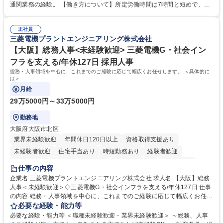
の確認・作成 ■配送手配 ■通関業者を通して行う輸出入業全般 ■倉庫との
通関業務の経験。 【働き方について】所定労働時間は7時間と短めで、残
倉入れ調整等 ※ゼネラリストとしてのキャリアアップを目指すことが可能
業も月平均20時間以下です。時差出勤制度や週1日のリモート勤務も相談
です。単に商品を販売するだけでなく原料の仕入れから販売までをトータ
可能で、ワークライフバランスを保ち長期就業しやすい環境です。 【当社
ルプロデュースしているため、商品に関わる全ての業務をサポート頂きま
正社員
の強み】1991年の設立以来、外食産業を中心としたお客様の多様なニー
三菱電機プラントエンジニアリング株式会社
す。 募集職種 東京都中央区【営業事務・貿易事務】食品商社/残業少なめ/
ズに沿った冷凍水産物等の生産・輸入・販売を一貫して手掛けています。
リモート等相談可
自社工場と海外拠点の強固な連携によるワンストップサービスが最大の強
【大阪】総務人事<未経験歓迎> 三菱電機G・社会イン
みです。 学歴・資格 学歴：大学院 大学 語学力：英語 資格：
フラを支える/年休127日 採用人事
総務・人事領域を中心に、これまでのご経験に応じて幅広くお任せします。 ＜具体的に
は＞
月給
29万5000円～33万5000円
勤務地
大阪府大阪市北区
業界未経験歓迎
年間休日120日以上
資格取得支援あり
未経験者歓迎
住宅手当あり
時短勤務あり
経験者歓迎
退職金あり
在宅OK
賞与あり
完全週休2日制
交通費支給
仕事の内容
駅近5分以内
土日祝休み
服装自由
寮・社宅あり
食事補助あり
企業名 三菱電機プラントエンジニアリング株式会社 求人名 【大阪】総務
人事＜未経験歓迎＞◇三菱電機G・社会インフラを支える/年休127日 仕事
の内容 総務・人事領域を中心に、これまでのご経験に応じて幅広くお任せ
します。 ＜具体的には＞ ・総務/人事労務（給与・社保・勤怠管理など）
必要な経験・能力等
・採用・教育研修 ・福利厚生運用 など ※基本的には事務所勤務ですが、
必要な経験・能力等 ＜職種未経験歓迎・業界未経験歓迎＞ ～総務、人事