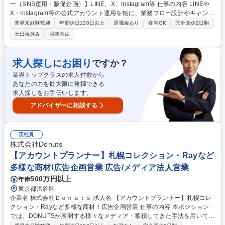
ー（SNS運用・販促企画）】LINE、X、Instagram等 仕事の内容 LINEや
X・Instagram等の公式アカウント運用を軸に、業務フロー設計やキャンペ
ーンの企画・提案、データ分析までお任せします。企業のマーケティング
業界未経験歓迎
年間休日120日以上
退職金あり
在宅OK
完全週休2日制
の要であるCRMの推進を支援する仕事です。 【業務内容】■業務設計（業
土日祝休み
服装自由
務フロー、スケジュール、メンバー調整、投稿内容、キャンペーンの企
画、デザインディレクション） ■運用（専用の運用ツールを使用したお客
様のアカウント運用や一般ユーザからの問合せに対応、一般ユーザへのア
求人探し
お困り
に
ですか？
クション等） ■レポート作成および改善提案 ■広告やキャンペーンの企
業界トップクラスの求人件数から
画・提案 ★https://www.trans-cosmos.co.jp/di/jobtype/communicationpla
あなたの力を最大限に発揮できる
nner/ 募集職種 【コミュニケーションプランナー（SNS運用・販促企
求人探しをお手伝いします。
画）】LINE、X、Instagram等
アドバイザーに相談する
正社員
株式会社Donuts
【アカウントプランナー】札幌コレクション・Rayなど
多様な商材!広告企画営業 広告/メディア法人営業
500万円以上
年俸
東京都渋谷区
企業名 株式会社Ｄｏｎｕｔｓ 求人名 【アカウントプランナー】札幌コレ
クション・Rayなど多様な商材！広告企画営業 仕事の内容 本ポジション
では、DONUTSが展開する様々なメディア・蓄積してきた手法を用いて、