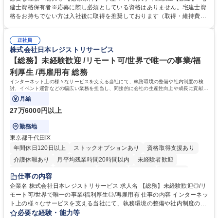
ング、登記簿取得、調書取得・支払業務（各種費用支払、支払管理、請
建士資格保有者※応募に際し必須としている資格はありません。宅建士資
求・支払データ登録、取引先マスター申請対応）・予算作成及び予実管
格をお持ちでない方は入社後に取得を推奨しております（取得・維持費用
理・各種稟議書、報告書作成業務・各種台帳管理、交際費・会議費支払報
の一部補助あり） 【求める人物像】 ・向学心豊かで、主体的に行動でき
告書作成及び月次管理・部内総務庶務全般 など※※配属先によっては上記
る方。 ・社内外の多様な関係者と協調して業務を進められるコミュニケー
の他に担当頂く業務が発生する場合があります。 募集職種 【営業事務】
正社員
ション力がある方。 ・チャレンジを厭わず、粘り強く業務に取り組める
株式会社日本レジストリサービス
業務職/三井物産グループ/平均残業時間10H/完全週休2日
方。多様な関係者と謙虚に信頼関係を構築でき、期限を意識したスケジュ
ール管理が出来る方。※将来的に他部署（営業部門、コーポレート部門）
【総務】未経験歓迎 /リモート可/世界で唯一の事業/福
へのジョブローテーションの可能性があります。 学歴・資格 学歴：大学
利厚生 /再雇用有 総務
院 大学 語学力： 資格：宅地建物取引士
インターネット上の様々なサービスを支える当社にて、執務環境の整備や社内制度の検
討、イベント運営などの幅広い業務を担当し、間接的に会社の生産性向上や成長に貢献し
ている部署です。
月給
27万6000円以上
勤務地
東京都千代田区
年間休日120日以上
ストックオプションあり
資格取得支援あり
介護休暇あり
月平均残業時間20時間以内
未経験者歓迎
住宅手当あり
時短勤務あり
研修あり
在宅OK
賞与あり
仕事の内容
完全週休2日制
交通費支給
駅近5分以内
土日祝休み
服装自由
企業名 株式会社日本レジストリサービス 求人名 【総務】未経験歓迎◎/リ
モート可/世界で唯一の事業/福利厚生◎/再雇用有 仕事の内容 インターネッ
ト上の様々なサービスを支える当社にて、執務環境の整備や社内制度の検
討、イベント運営などの幅広い業務を担当し、間接的に会社の生産性向上
必要な経験・能力等