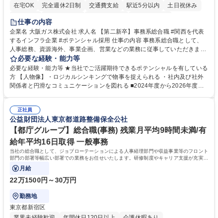
在宅OK
完全週休2日制
交通費支給
駅近5分以内
土日祝休み
服装自由
第二新卒歓迎
寮・社宅あり
食事補助あり
仕事の内容
企業名 大阪ガス株式会社 求人名 【第二新卒】事務系総合職 #関西を代表
するインフラ企業 #ポテンシャル採用 仕事の内容 事務系総合職として、
人事総務、資源海外、事業企画、営業などの業務に従事していただきま
す。 【業務内容の一例】■所属事業部の勤労業務 ■海外に関係する各種業
必要な経験・能力等
務 ■営業部門の企画スタッフ、ルート営業 【キャリアパス】入社後の配属
必要な経験・能力等 ★当社でご活躍期待できるポテンシャルを有している
ポジションで一定期間ご活躍頂いた後、本人の適性及び将来のキャリアを
方 【人物像】・ロジカルシンキングで物事を捉えられる ・社内及び社外
鑑みてジョブローテーションを行います。 【育成】OJTでの現場育成や研
関係者と円滑なコミュニケーションを図れる ■2024年度から2026年度ま
修カリキュラムを通じて、Daigasグループの業務で必要となる知識につい
での3ヵ年を対象とする「Daigasグループ中期経営計画2026」を策定しま
て学んでいただきます。 募集職種 【第二新卒】事務系総合職 #関西を代
した。https://www.osakagas.co.jp/company/press/pr2024/1777576_564
表するインフラ企業 #ポテンシャル採用
正社員
72.html ■エネルギーセキュリティの不安定化や気候変動による自然災害の
公益財団法人東京都道路整備保全公社
甚大化など、これまで以上に社会課題解決の重要性が高まっています。
「未来の日常」の創造に向けて持続可能な社会の実現に貢献してまいりま
【都庁グループ】総合職(事務) 残業月平均9時間未満/有
す。 学歴・資格 学歴：大学院 大学 語学力： 資格：
給年平均16日取得 一般事務
当社の総合職として、ジョブローテーションによる人事経理部門や収益事業等のフロント
部門の部署等幅広い部署での業務をお任せいたします。研修制度やキャリア支援が充実し
ております！ ※下記業務詳細
月給
22万1500円～30万円
勤務地
東京都新宿区
業界未経験歓迎
年間休日120日以上
介護休暇あり