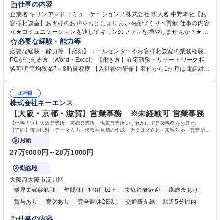
仕事の内容
企業名 キリンアンドコミュニケーションズ株式会社 求人名 中野本社【お
客様相談室】お客様のお声をもとにより良い商品づくりへ貢献 仕事の内容
≪★コミュニケーションを通してキリンのファンを増やしませんか？★≫
お客様のお声をより良い商品づくりに活かしていく上で、窓口となるお客
必要な経験・能力等
様相談室でのお仕事です。 日々お客様からいただくキリングループへのご
必要な経験・能力等 【必須】コールセンターやお客様相談室の業務経験、
意見を、企業活動に活かしています。お客様からの声に迅速かつ誠意をも
PCが使える方（Word・Excel）【働き方】在宅勤務・リモートワーク相
って対応、情報提供するとともにグループ内活動に反映しています。 【具
談可/月平均残業7～8時間程度 【入社後の研修】着任から1か月は電話対応
体的には】電話応対、メール、お手紙対応、ご指摘品調査報告書作成、有
のOJTを中心に実施し、電話対応に慣れた段階でメール・手紙のOJTを実
人チャットボット対応など。 【1日の対応件数】■電話：月間一人当たり
施する予定です。独り立ち以降もしっかりフォローする体制を整えていま
平均100件前後■メール・手紙：同上40件前後 募集職種 中野本社【お客様
正社員
すのでご安心ください。 【当社について】キリングループの広報機能を担
株式会社キーエンス
相談室】お客様のお声をもとにより良い商品づくりへ貢献
う会社として、お客様との出会いを大切にし、磨き上げたホスピタリティ
を込めてコミュニケーションをとりながら広報関連業務を行っておりま
【大阪・京都・滋賀】営業事務 ※未経験可 営業事務
す。 学歴・資格 学歴：大学院 大学 高専 短大 専修学校 高校 語学力： 資
【仕事内容】大阪営業所、京都営業所、滋賀営業所いずれかにて営業事務をお任せ。
格：
【詳細】電話応対・データ入力・伝票や見積の作成・カタログ送付・来客対応・営業所内
で発生する事務業務や業務改善をお任せ。
月給
27万9000円～28万1000円
勤務地
大阪府大阪市淀川区
業界未経験歓迎
年間休日120日以上
未経験者歓迎
退職金あり
賞与あり
育休あり
完全週休2日制
交通費支給
駅近5分以内
土日祝休み
仕事の内容