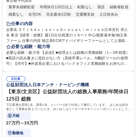
東京都千代田区
業界未経験歓迎
年間休日120日以上
転勤なし
英語
経験者歓迎
残業なし
在宅OK
完全週休2日制
交通費支給
土日祝休み
仕事の内容
企業名 ＳＴＪＡｄｖｉｓｏｒｓＧｒｏｕｐＬｉｍｉｔｅｄ日本支社 求人
名 東京【経理・総務】週1日出社程度のリモート中心/残業基本無/独立系
ファーム 仕事の内容 独立系ECMアドバイザリーファームとして上場前後
の資本市場戦略を設計する当社にて経理・総務をお任せします。基礎的な
必要な経験・能力等
バックオフィス業務からスタートし組織を支える専任担当として広く活躍
必要な経験・能力等 【必須】■経理または総務の実務経験（1～3年程度）
できる環境です。 ■日常経理、月次および年次決算サポート業務 ■本国
■英語の読み書きに抵抗がない方（高校卒業レベル。AI翻訳ツールの使用
（グローバル）との英文メール対応（AI翻訳ツール等を使用しての対応で
可）【尚可】■外資系企業におけるバックオフィス実務経験をお持ちの方
問題ございません） ■オフィス環境整備、郵便物の発送・受取等の総務業
【必須・尚可要件】簿記などの特別な資格や、TOEIC等のスコアは求めて
務全般 ■その他バックオフィス関連サポート ※ご経験に合わせて無理なく
おりません。日々の事務処理を丁寧かつ正確に行える方を歓迎します。
業務をお任せします。残業も基本的には発生せず、ご自身のペースで業務
正社員
【働き方について】現在は週4日程度の在宅勤務を実施しており、ワーク
公益財団法人日本アンチ・ドーピング機構
を進めやすく定着率の高い環境です。 募集職種 東京【経理・総務】週1日
ライフバランスを重視する方に最適な環境です（フルリモートも面接で相
出社程度のリモート中心/残業基本無/独立系ファーム
談可）。【求める人物像】幅広いバックオフィス業務に柔軟に対応でき、
【東京/文京区】公益財団法人の総務人事業務/年間休日
社内外と円滑にコミュニケーションを取りながら業務を推進できる方 学
125日 総務
歴・資格 学歴：大学院 大学 高専 短大 専修学校 高校 語学力： 資格：
下記業務を部長1名、課長1名、メンバー2名で分担して遂行しています。 はじめは担当
者として業務を覚えていただき、ゆくゆくはリーダーやマネージャーポジションとして活
躍いただくことを期待しています。
月給
27万円～35万円
勤務地