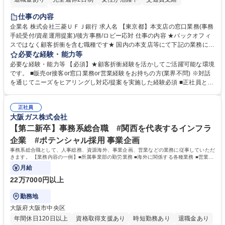
土日祝休み
仕事の内容
企業名 株式会社三菱ＵＦＪ銀行 求人名 【東京都】本支店の窓口業務(事務
手続受付/資産運用提案)/後方事務/ロビー応対 仕事の内容 ★バックオフィ
スではなく顧客折衝を含む職種です★ 国内の本支店等にて下記の業務に従
事していただきます。 ■窓口/後方/ロビーにて事務手続等の受付・オペレ
必要な経験・能力等
ーション、お客様対応 ■窓口にて、ご来店された個人のお客様に対して金
必要な経験・能力等 【必須】★顧客折衝経験を活かしてご活躍可能な環境
融商品のご提案 ■効率的な事務運用の検討・構築等 ≪業務紹介：ご応募前
です。 ■販売or接客or窓口業務or営業経験をお持ちの方(業界不問) ※対話
に必ずご覧ください≫ ※記事 https://www.mysite.bk.mufg.jp/career/circle/
を通じてニーズをヒアリングし対応/提案を実施した経験必須 ■正社員とし
article17/ ※動画 https://youtu.be/H-S7HaJqqbg 募集職種 【東京都】本支
ての就業経験1年以上 【歓迎】■金融業界での就業経験■銀行での預金為替
店の窓口業務(事務手続受付/資産運用提案)/後方事務/ロビー応対
事務経験 ■金融商品の提案・販売経験 ≪魅力≫研修やOJT環境が整ってい
正社員
るので安心して入行いただけます。 幅広いキャリアの選択肢があり、公募
大阪ガス株式会社
や社内副業等を活用し、 一人ひとりが挑戦できるカルチャーが浸透してい
ます。 学歴・資格 学歴：大学院 大学 高専 短大 専修学校 高校 語学力：
【第二新卒】事務系総合職 #関西を代表するインフラ
資格：
企業 #ポテンシャル採用 事業企画
事務系総合職として、人事総務、資源海外、事業企画、営業などの業務に従事していただ
きます。 【業務内容の一例】■所属事業部の勤労業務 ■海外に関係する各種業務 ■営業部
門の企画スタッフ、ルート営業
月給
22万7000円以上
勤務地
大阪府大阪市中央区
年間休日120日以上
資格取得支援あり
時短勤務あり
退職金あり