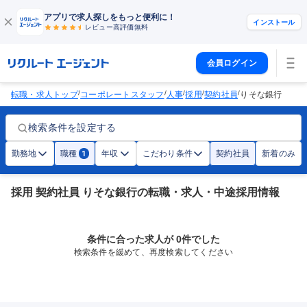
アプリで求人探しをもっと便利に！
インストール
レビュー高評価
無料
会員ログイン
/
/
/
/
/
転職・求人トップ
コーポレートスタッフ
人事
採用
契約社員
りそな銀行
検索条件を設定する
勤務地
職種
年収
こだわり条件
契約社員
新着のみ
1
採用 契約社員 りそな銀行の転職・求人・中途採用情報
条件に合った求人が 0件でした
検索条件を緩めて、再度検索してください