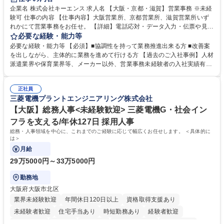
企業名 株式会社キーエンス 求人名 【大阪・京都・滋賀】営業事務 ※未経
験可 仕事の内容 【仕事内容】大阪営業所、京都営業所、滋賀営業所いず
れかにて営業事務をお任せ。 【詳細】電話応対・データ入力・伝票や見積
の作成・カタログ送付・来客対応・営業所内で発生する事務業務や業務改
必要な経験・能力等
善をお任せ。 【教育制度】ご入社後、育成担当とペアになりながらOJTに
必要な経験・能力等 【必須】■協調性を持って業務推進出来る方 ■改善案
て業務を覚えていただくことが可能です。業務システムがきちんと構築さ
を出しながら、主体的に業務を進めて行ける方 【過去のご入社事例】人材
れているため、スムーズに仕事に慣れることができる環境です。また、
派遣業界や保育業界等、メーカー以外、営業事務未経験者の入社実績有
「チームで成果を出す文化」があり、良いやり方を積極的に共有しながら
【当社の事務職について】単なる事務ではなく主体性を発揮したサポート
常に改善を目指す風土のため、安心して業務に取り組んでいただけます。
により、キーエンスの付加価値向上に貢献します。ベースの定型業務に加
募集職種 【大阪・京都・滋賀】営業事務 ※未経験可
正社員
えて、お客様や社員の状況に合わせ、能動的なサポート、改善の動きも期
三菱電機プラントエンジニアリング株式会社
待され。組織を支えるスペシャリストとして、チームに貢献し、結果的に
社員から頼られる存在になることができます。平均19:30の退勤以降の業
【大阪】総務人事<未経験歓迎> 三菱電機G・社会イン
務の持ち帰りも禁止されており、メリハリのある働き方となります。 学
フラを支える/年休127日 採用人事
歴・資格 学歴：大学院 大学 高専 短大 語学力： 資格：
総務・人事領域を中心に、これまでのご経験に応じて幅広くお任せします。 ＜具体的に
は＞
月給
29万5000円～33万5000円
勤務地
大阪府大阪市北区
業界未経験歓迎
年間休日120日以上
資格取得支援あり
未経験者歓迎
住宅手当あり
時短勤務あり
経験者歓迎
退職金あり
在宅OK
賞与あり
完全週休2日制
交通費支給