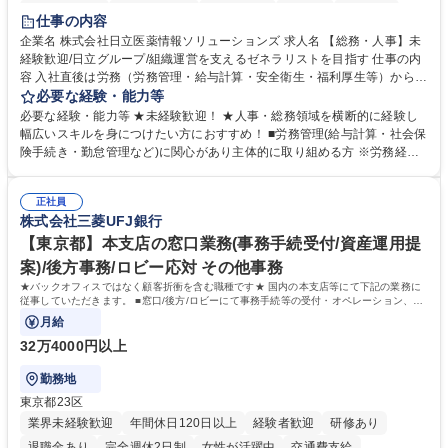
住宅手当あり
時短勤務あり
退職金あり
在宅OK
賞与あり
仕事の内容
育休あり
完全週休2日制
交通費支給
土日祝休み
寮・社宅あり
企業名 株式会社日立医薬情報ソリューションズ 求人名 【総務・人事】未
経験歓迎/日立グループ/組織運営を支えるゼネラリストを目指す 仕事の内
容 入社直後は労務（労務管理・給与計算・安全衛生・福利厚生等）からお
任せいたします。将来は総務・採用・教育業務へ守備範囲を広げ、組織運
必要な経験・能力等
営を支えるゼネラリストをめざせます。 ・初期業務：労働時間管理、給与
必要な経験・能力等 ★未経験歓迎！ ★人事・総務領域を横断的に経験し
計算、社会保険対応、福利厚生管理、安全衛生、健康経営推進等をお任せ
幅広いスキルを身につけたい方におすすめ！ ■労務管理(給与計算・社会保
します。ご経験に応じて、休職者管理など、幅広く経験を積んでいただき
険手続き・勤怠管理など)に関心があり主体的に取り組める方 ※労務経験
ます。 ・将来的な広がり：総務・採用・教育・税務対応・経営企画等。
者は早期にご活躍いただけます。 ■チームで仕事を推進できる方■将来は
★メンバーがマンツーマンで丁寧に教えるため、ご経験が浅くても安心！
マネジメント職として活躍したい 【尚可】■人事、労務、採用、教育業務
幅広く経験を積みたい意欲がある方に最適な環境です。 募集職種 【総
正社員
のご経験 ■労務管理（給与計算・社会保険手続き・勤怠管理など）の経験
株式会社三菱UFJ銀行
務・人事】未経験歓迎/日立グループ/組織運営を支えるゼネラリストを目
■衛生管理者の資格をお持ちの方 学歴・資格 学歴：大学院 大学 高専 短大
指す
専修学校 高校 語学力： 資格：
【東京都】本支店の窓口業務(事務手続受付/資産運用提
案)/後方事務/ロビー応対 その他事務
★バックオフィスではなく顧客折衝を含む職種です★ 国内の本支店等にて下記の業務に
従事していただきます。 ■窓口/後方/ロビーにて事務手続等の受付・オペレーション、お
客様対応
月給
32万4000円以上
勤務地
東京都23区
業界未経験歓迎
年間休日120日以上
経験者歓迎
研修あり
退職金あり
完全週休2日制
女性が活躍中
交通費支給