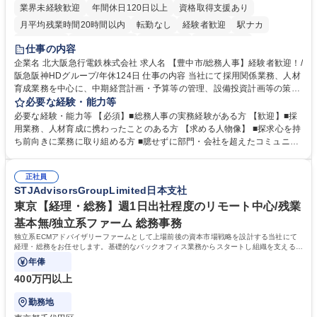
業界未経験歓迎
年間休日120日以上
資格取得支援あり
月平均残業時間20時間以内
転勤なし
経験者歓迎
駅ナカ
退職金あり
完全週休2日制
交通費支給
駅近5分以内
仕事の内容
土日祝休み
服装自由
昼食補助あり
食事補助あり
企業名 北大阪急行電鉄株式会社 求人名 【豊中市/総務人事】経験者歓迎！/
阪急阪神HDグループ/年休124日 仕事の内容 当社にて採用関係業務、人材
育成業務を中心に、中期経営計画・予算等の管理、設備投資計画等の策
定、さらに社内の重要会議の運営等、経営の根幹となる幅広い総務人事業
必要な経験・能力等
務全般を担当していただきます。 【主な業務内容】 ■採用関係業務および
必要な経験・能力等 【必須】■総務人事の実務経験がある方 【歓迎】■採
人材育成(社員研修)業務の推進 ■中期経営計画および予算等の管理 ■設備
用業務、人材育成に携わったことのある方 【求める人物像】 ■探求心を持
投資計画等の策定 ■社内の重要会議の運営 ■その他総務人事業務全般 【入
ち前向きに業務に取り組める方 ■臆せずに部門・会社を超えたコミュニケ
社後】入社後は採用や育成をメインに担当し将来的には経営根幹に関わる
ーションの取れる方 ■自分で考えて行動のできる方 ■第二の創業期を迎え
総務人事業務全般へ幅広く従事していただきます。 募集職種 【豊中市/総
る当社で組織の次代を担うネクスト人材として長期的に成長したい方 ■周
務人事】経験者歓迎！/阪急阪神HDグループ/年休124日
正社員
囲のメンバーと協調しつつ主体性を持って能動的に業務を推進できる方 学
STJAdvisorsGroupLimited日本支社
歴・資格 学歴：大学院 大学 高専 短大 専修学校 高校 語学力： 資格：
東京【経理・総務】週1日出社程度のリモート中心/残業
基本無/独立系ファーム 総務事務
独立系ECMアドバイザリーファームとして上場前後の資本市場戦略を設計する当社にて
経理・総務をお任せします。基礎的なバックオフィス業務からスタートし組織を支える専
任担当として広く活躍できる環境です。
年俸
400万円以上
勤務地