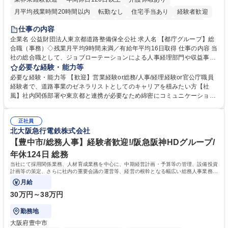
月平均残業時間20時間以内
転勤なし
住宅手当あり
経験者歓迎
研修あり
退職金あり
賞与あり
完全週休2日制
交通費支給
仕事の内容
駅近5分以内
資格取得手当あり
食事補助あり
企業名 公益財団法人東京都道路整備保全公社 求人名 【都庁グループ】総
合職（事務）◇残業月平均9時間未満／有給年平均16日取得 仕事の内容 当
社の総合職として、ジョブローテーションによる人事経理部門や収益事業
等のフロント部門の部署等幅広い部署での業務をお任せいたします。研修
必要な経験・能力等
制度やキャリア支援が充実しております！ ※下記業務詳細 【業務詳細】■
必要な経験・能力等 【歓迎】営業経験or総務/人事/経理経験or官公庁職員
管理部門：広報、人事、経理など当公社の運営に係る管理業務 ■収益部
経験者で、道路事業のゼネラリストとしてのキャリアを積みたい方【社
門：駐車場の新規開拓、管理運営、新宿駅西口広場の「イベントコーナ
風】社内関係部署や東京都と連携が必要なため綿密にコミュニケーション
ー」などの管理運営 ■道路部門：整備の急がれる骨格幹線道路や木造住宅
を図っています。 【業務の魅力】■幅広く携われる：総合職（事務）で
密集地域の特定整備路線の用地取得、道路に関する普及啓発事業、都内の
は、駐車場の管理運営や道路用地の取得、公益財団法人の中枢を担う管理
道路施設や道路工事現場の見学ツアー事業 ※入社後は上記いずれかの部門
正社員
部門など多岐に渡る業務を経験できます。 ■様々なプロジェクト：駐車場
北大阪急行電鉄株式会社
へ配属。※業務内容変更の範囲：会社の定める業務 募集職種 【都庁グル
事業の他、新宿駅西口広場内に設置された照明を兼ねた広告「ブライトサ
ープ】総合職（事務）◇残業月平均9時間未満／有給年平均16日取得
イン」の管理運営を行うなど、事業収益を生み出す活動を積極的に行って
【豊中市/総務人事】経験者歓迎!/阪急阪神HDグループ/
います。 学歴・資格 学歴：大学院 大学 高専 短大 専修学校 高校 語学力：
年休124日 総務
資格：
当社にて採用関係業務、人材育成業務を中心に、中期経営計画・予算等の管理、設備投資
計画等の策定、さらに社内の重要会議の運営等、経営の根幹となる幅広い総務人事業務全
般を担当していただきます。
月給
30万円～38万円
勤務地
大阪府豊中市