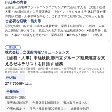
仕事の内容
駅近5分以内
土日祝休み
服装自由
寮・社宅あり
食事補助あり
企業名 三菱電機プラントエンジニアリング株式会社 求人名 【大阪】総務
人事＜未経験歓迎＞◇三菱電機G・社会インフラを支える/年休127日 仕事
の内容 総務・人事領域を中心に、これまでのご経験に応じて幅広くお任せ
します。 ＜具体的には＞ ・総務/人事労務（給与・社保・勤怠管理など）
必要な経験・能力等
・採用・教育研修 ・福利厚生運用 など ※基本的には事務所勤務ですが、
必要な経験・能力等 ＜職種未経験歓迎・業界未経験歓迎＞ ～総務、人事
採用や教育等の業務内容により、関西圏以外への日帰り・宿泊を伴う国内
のご経験が無い方でも、意欲のある方であれば未経験OK～ ■歓迎条件：総
出張もございます。 ※担当業務を持ちつつ、お互いに助け合いながら、総
務、人事のご経験をお持ちの方（業界不問） ■求める人物像：・社内外の
務部という組織として協力しながら進める体制です。 募集職種 【大阪】
関係各部門との調整を率先して行い、業務を円滑に遂行できる協調性やコ
総務人事＜未経験歓迎＞◇三菱電機G・社会インフラを支える/年休127日
ミュニケーション能力を持っている方 ・人事総務領域に興味がありゼネラ
正社員
リスト志向をお持ちの方 学歴・資格 学歴：大学院 大学 語学力： 資格：
株式会社日立医薬情報ソリューションズ
【総務・人事】未経験歓迎/日立グループ/組織運営を支
えるゼネラリストを目指す 総務
入社直後は労務（労務管理・給与計算・安全衛生・福利厚生等）からお任せいたします。
将来は総務・採用・教育業務へ守備範囲を広げ、組織運営を支えるゼネラリストをめざせ
ます。
月給
27万7000円以上
勤務地
東京都千代田区
業界未経験歓迎
年間休日120日以上
資格取得支援あり
介護休暇あり
月平均残業時間20時間以内
未経験者歓迎