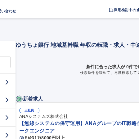
採用検討中の
問い合わせ
収
ゆうちょ銀行 地域基幹職 年収の転職・求人・中
条件に合った求人が 0件で
検索条件を緩めて、再度検索して
新着求人
正社員
ANAシステムズ株式会社
【無線システムの保守運用】ANAグループのIT戦略
ークエンジニア
31万8000円以上
月給