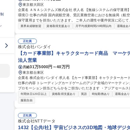
東京都大田区
企業名 ＡＮＡシステムズ株式会社 求人名 【無線システムの保守運用】ANAグループのIT戦略企業◎裁量権のある
日制
環境◎ 仕事の内容 国内就航空港、受託業務空港における無線局（航空局・基地局等）の設置展開から定期点検、
保守運用までを担当いただきます。 ご本人の適性や案件状況に応じて、以
し
設備展開業務に関する計画の立案、調整、営業取引全般 ■無線設備の
業界未経験歓迎
資格取得支援あり
月平均残業時間20時間以内
退職金あ
監査業務、保守・運用業務 ■MCA無線機の保守運用業務 ■電波法に
折衝業務 ※建物に改変を加える業務はございません。 ※5～10日/
海道～沖縄まで） 募集職種 【無線システムの保守運用】ANA
正社員
株式会社バンダイ
【カード事業部】キャラクターカード商品 マーケテ
法人営業
31万5000円～40万円
月給
東京都台東区
企業名 株式会社バンダイ 求人名 【カード事業部】キャラクターカード商品 マーケティング担当（アジア全域）
仕事の内容 トレーディングカードゲームのアジア全域のマーケティングを担当いた
プロモーション担当どちらかをご担当いただきます ・アジアセール
向けた営業／各種分析 ・アジアプロモーション担当：プロモーション戦略の立案／実
年間休日120日以上
資格取得支援あり
英語
時短勤務あり
退職金あり
事業部】キャラクターカード商品 マーケティング担当（アジア全域）
服装自由
正社員
株式会社NTTデータ
1432【公共/社】宇宙ビジネスの3D地図・地球デジタ