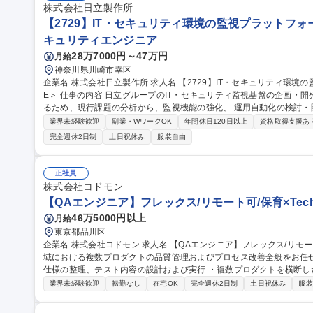
株式会社日立製作所
【2729】IT・セキュリティ環境の監視プラットフォー
キュリティエンジニア
28万7000円～47万円
月給
神奈川県川崎市幸区
企業名 株式会社日立製作所 求人名 【2729】IT・セキュリティ環境の監視プラットフォームの企画・開発 ＜社内S
E＞ 仕事の内容 日立グループのIT・セキュリティ監視基盤の企画・開発を担います。 ITサービスを安定的に届け
るため、現行課題の分析から、監視機能の強化、 運用自動化の検討・
す。 ■課題解決：現行プラットフォームの課題抽出と技術的アプローチの検討。 ■開発・自動化：機能エンハンス
業界未経験歓迎
副業・WワークOK
年間休日120日以上
資格取得支援あ
や運用自動化の企画・開発の推進。 ■技術折衝：課題解決に向けた海
完全週休2日制
土日祝休み
服装自由
規模な環境で技術検証と実装を繰り返し、運用から企画・アーキテク
ポジションです。 募集職種 【2729】IT・セキュリティ環境
正社員
株式会社コドモン
【QAエンジニア】フレックス/リモート可/保育×Tec
46万5000円以上
月給
東京都品川区
企業名 株式会社コドモン 求人名 【QAエンジニア】フレックス/リモート可/保育×Tech 仕事の内容 保護者事業領
域における複数プロダクトの品質管理およびプロセス改善全般をお任せします。 ・開発チームに
仕様の整理、テスト内容の設計および実行 ・複数プロダクトを横断
質保証 ・「どうすればより安全・スピーディーにリリースできるか
業界未経験歓迎
転勤なし
在宅OK
完全週休2日制
土日祝休み
服装
善 ・保護者事業領域における、QA業務の精度向上のための自動テストの仕組みづくり
ジニア】フレックス/リモート可/保育×Tech