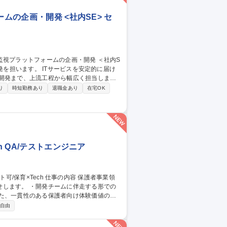
ムの企画・開発 <社内SE> セ
開発まで、上流工程から幅広く担当しま
り
時短勤務あり
退職金あり
在宅OK
外ベンダー等とのエンジニアリング。 超大
ト層へとスキルアップできる裁量の大きな
の監視プラットフォームの企画・開発 ＜社内SE＞
h QA/テストエンジニア
伴走する形での
した、一貫性のある保護者向け体験価値の品
」に視点を置いた、開発プロセスの提案・改
自由
・改善 募集職種 【QAエン