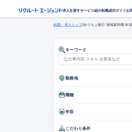
求人を探す
サービス紹介
転職成功ガイド
お
転職・求人トップ
/
ゆうちょ銀行 地域基幹職 年
キーワード
勤務地
職種
年収
こだわり条件