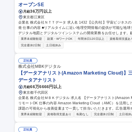
オープンSE
36万円以上
月給
東京都江東区
企業名 株式会社ＮＴＴデータ 求人名 1432【公共/社】宇宙ビジネスの3D地図・地球デジタルツインシステムの開
発 仕事の内容 ■リアルタイムに近い地理空間情報の提供が可能な地球デジタルツインの実現に向けた、最先端の
デジタル地図とデジタルツインシステムの開発業務をお任せします。
す。 【プロジェクト概要】 ◎3D地理空間情報プロダクト、サービスの開発 ◎地球デジタルツインシステム、サ
業界未経験歓迎
副業・WワークOK
年間休日120日以上
資格取得支援あ
ービスの開発 【具体的には】◎プロダクト/システム/サービス開発等
完全週休2日制
土日祝休み
システム/ツール等の仕様検討、実現性検証、設計、開発、検証、運用
[AW3Dサービスの紹介] https://www.aw3d.jp/ 募集職種 1432【公共/社】宇宙ビジネスの3D地図・地球デジタルツ
インシステムの開発
正社員
株式会社MBKデジタル
【データアナリスト(Amazon Marketing Clou
データアナリスト
66万6666円以上
月給
東京都千代田区
企業名 株式会社ＭＢＫデジタル 求人名 【データアナリスト(Amazon Marketing Cloud)】三井物産グループ/週2
リモートOK 仕事の内容 Amazon Marketing Cloud（AMC）を活用したデータ分析業務を中心に、マーケティング
課題の可視化から改善提案まで一貫して担当いただきます。広告運用
けではなく、 クライアントの意思決定を支援するポジションです。 ＜具体的な業務内容＞ ■データ分析：Amazo
業界未経験歓迎
資格取得支援あり
転勤なし
完全週休2日制
土日祝休
n Marketing Cloud（AMC）を活用したデータ抽出・分析■デー
ュボード構築：BIツールを活用したダッシュボード設計・構築■クラ
定例参加 募集職種 【データアナリスト(Amazon Marketing Cl
正社員