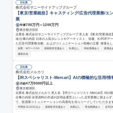
正社員
株式会社サニーサイドアップグループ
【東京/営業統括】キャスティング/広告代理業務/エ
業
700万円～1200万円
年俸
東京都渋谷区
企業名 株式会社サニーサイドアップグループ 求人名 【東京/営業統括】キャスティング/広告代理業務/エンタメ領
域 仕事の内容 日本の人気タレントやアーティスト、俳優、K-POPアーティストなどのキャスティングを強みとし
た広告代理業務全般、およびコミュニケーション戦略の立案･推進をしています。
ドと実現力で、トレンドからなる“驚き”と“発見" に満ちた「コンテ
副業・WワークOK
資格取得支援あり
転勤なし
時短勤務あり
退職金
即決に繋がる「仕掛け」づくりで、オンリーワンの企画を実現します。
服装自由
ンなどに関わるプロジェクトの企画・進行・ディレクション ■予算、ス
ジェクト全体のマネジメント 募集職種 【東京/営業統括
正社員
株式会社メルカリ
【IRスペシャリスト-Mercari】AIの積極的な活用/
47万9000円以上
月給
東京都港区
企業名 株式会社メルカリ 求人名 【IRスペシャリスト-Mercari】AIの積極的な活用/情報整理･開示プロセス効率化
仕事の内容 決算資料の作成や説明会運営といった定常業務に留まら
て、投資家コミュニケーションの高度化を自らリードしていただきます。 ■IR活動方針の立案 ■決算説明会
説明資料の作成と運営 ■投資家、株主、アナリストとのコミュニケーシ
年間休日120日以上
資格取得支援あり
転勤なし
時短勤務あり
在宅O
◎AI活用による業務効率化、複数プロダクトの成長ストーリーの構築