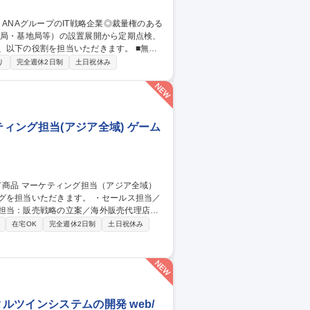
下の役割を担当いただきます。 ■無線
設置・移設・撤去作業、登録点検業務・運用
り
完全週休2日制
土日祝休み
基づく官公庁（総務省など）への無線局申請・
月、国内各地への出張が発生いたします。（北
グループのIT戦略企業◎裁量権のある環境◎
ィング担当(アジア全域) ゲーム
だきます。 ・セールス担当／
ス担当：販売戦略の立案／海外販売代理店に
行／分析 募集職種 【カード
在宅OK
完全週休2日制
土日祝休み
ルツインシステムの開発 web/