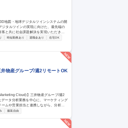
顧客と共に社会課題解決を実現いただきま
り
時短勤務あり
退職金あり
在宅OK
のプロジェクトマネジメント ◎プロダクト/
 ◎プロジェクトパートナとの開発調整など
d)】三井物産グループ/週2リモートOK
チームや営業担当と連携しながら、分析だ
み
服装自由
タ整備：SQLを活用したデータ抽出・加工■ダッシ
イアント支援：営業・広告運用担当との社内
oud)】三井物産グループ/週2リモートOK