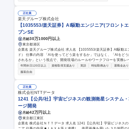
ン,プランニング ■レイアウト,インテリアコーディネート提案 ■顧客プ
との連携 ■家具,什器,内装を含めたトータルコーディネート提案 ■コンペ,大型案件への
ムプランナー／東京】お求めやすい価格･ワンストップ対応で信頼獲得
正社員
楽天グループ株式会社
【1035553/楽天証券】AI駆動エンジニア(フロントエ
プンSE
30万1000円以上
月給
東京都港区
企業名 楽天グループ株式会社 求人名 【1035553/楽天証券】AI駆動エンジニア（フロントエンド・バックエン
ド） 仕事の内容 「AIを使ってどう楽をするか」ではなく、「AIをどう組み込めば、開発の質とスピードが最大化
されるか」という視点で、開発現場のルールやワークフローを実務レ
ます。 【業務内容】■フロントエンド開発のAI主導型モダナイゼーション（Webサービスおよび「iSPEED」等の
年間休日120日以上
資格取得支援あり
英語
時短勤務あり
退職金あり
アプリ開発において、AIを開発のパートナーとして実装の高速化と品
服装自由
と基幹システムのAI活用（基幹システムを含むバックサイドの開発に
化を導入し、開発効率と堅牢性を両立させます。）■「AI駆動開発」の組織展開 募集職種 【103555
AI駆動エンジニア（フロントエンド・バックエンド）
正社員
株式会社NTTデータ
1241【公共/社】宇宙ビジネスの観測衛星システム・
ージ開発
42万円以上
月給
東京都江東区
企業名 株式会社ＮＴＴデータ 求人名 1241【公共/社】宇宙ビジネスの観測衛星システム・３Ｄ地図の開発エンジ
ニア 仕事の内容 ■ＪＡＸＡ等と連携し、衛星画像を用いた３Ｄ地図の当社提供のソリューション『ＡＷ３Ｄ』や