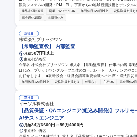
観測システムの開発・PM・PL。宇宙からの地球観測技術とデジタル
ョンです。 ■衛星データとＡＩを駆使した地球デジタルツインの実現に向け、仕様検討から開発・運用までをリー
業界未経験歓迎
副業・WワークOK
年間休日120日以上
資格取得支援あ
ド。新会社MarvleVisonを設立し、防災、５Ｇ、スマートシティ
完全週休2日制
土日祝休み
処理の知見を活かし、最先端の観測衛星システム構築や自社サービス
ードを担っていただきます。 募集職種 1241【公共/社】宇宙ビジネスの観測衛星システム・３Ｄ地図の開発エン
ジニア
正社員
株式会社ブリッジワン
【常勤監査役】 内部監査
50万円以上
月給
東京都渋谷区
企業名 株式会社ブリッジワン 求人名 【常勤監査役】 仕事の内容 常勤監査役として、取締役の職務執行の監査を
はじめ、ブリッジワングループ全体のコーポレート・ガバナンスやコ
お任せします。 ■取締役会・経営会議等重要会議への出席・適法性妥当性の検証 ■取締役の職務執行状況の監査お
よび重要決裁書類の閲覧・ヒアリング ■年間監査方針・監査計画の策
年間休日120日以上
資格取得支援あり
転勤なし
在宅OK
完全週休2
監査・会計監査人・税理士との連携による三様監査の推進 ■事業子会
正社員
イーソル株式会社
【品質保証・QAエンジニア(組込み開発)】フルリモ
A/テストエンジニア
34万6600円～59万4000円
月給
東京都中野区
企業名 イーソル株式会社 求人名 【品質保証・QAエンジニア(組込み開発)】フルリモート相談可/スタンダード上