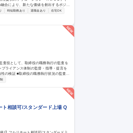
の融合により、新たな価値を創出するポジシ
り
時短勤務あり
退職金あり
在宅OK
など世界規模の社会課題解決に貢献。地図や画像
のグローバル展開におけるプロジェクトリ
ンプライアンス体制の監督・指導・提言を
定およびこれに基づく監査業務の遂行 ■内部
日制
社・全国主要拠点への往査（ヒアリングや実
態調査） ■監査報告書の作成および株主総会における監査結果の報告業務 募集職種 【常勤監査役】
ート相談可/スタンダード上場 Q