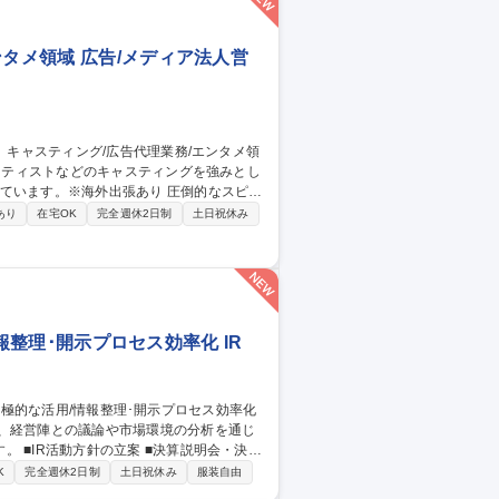
ンタメ領域 広告/メディア法人営
※海外出張あり 圧倒的なスピー
ンツ」、活きた「キャスティング」を開発し、
あり
在宅OK
完全週休2日制
土日祝休み
 【詳細】■キャスティング、プロモーショ
ケジュール管理 ■クライアント対応 ■プロ
】キャスティング/広告代理業務/エンタメ領域
情報整理･開示プロセス効率化 IR
ず、経営陣との議論や市場環境の分析を通じ
・決算
ョン ■その他、IRサイトの設営管理など
K
完全週休2日制
土日祝休み
服装自由
、セルサイドIR取材への対応など、幅広いチ