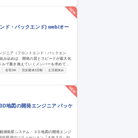
レゼンテーション ■営業担当,施工管理担当
参画 募集職種 【リフォー
ンド・バックエンド) web/オー
ベルで書き換えていくメンバーを求めてい
在宅OK
完全週休2日制
土日祝休み
質向上を推進します。）■バックエンド開発
おいて、AIを活用した設計支援やテスト自動
3/楽天証券】
3D地図の開発エンジニア パッケ