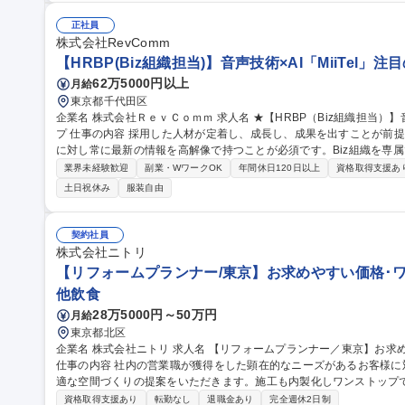
ャレンジが可能であり、社内外の双方でスキルを磨ける環境が整っています。 募集職種 【IRスペシャリ
cari】AIの積極的な活用/情報整理･開示プロセス効率化
正社員
株式会社RevComm
【HRBP(Biz組織担当)】音声技術×AI「MiiTel
62万5000円以上
月給
東京都千代田区
企業名 株式会社ＲｅｖＣｏｍｍ 求人名 ★【HRBP（Biz組織担当）】音声技術×AI「MiiTel」注目のスタートアッ
プ 仕事の内容 採用した人材が定着し、成長し、成果を出すことが前提になります。それを実現するには、Biz組織
に対し常に最新の情報を高解像で持つことが必須です。Biz組織を専
します。 ■Biz組織のHRBPとして、事業成長を人と組織の面から支援 ■退職率改善に向けた施策（オンボーディ
業界未経験歓迎
副業・WワークOK
年間休日120日以上
資格取得支援あ
ング、メンター制度、ストレスマネジメント研修、入社後面談、パル
土日祝休み
服装自由
運用・効果測定 ■現場マネージャーとの連携、1on1・評価の支援、マネージャ
【HRBP（Biz組織担当）】音声技術×AI「MiiTel」注目のスタートア
契約社員
株式会社ニトリ
【リフォームプランナー/東京】お求めやすい価格･
他飲食
28万5000円～50万円
月給
東京都北区
企業名 株式会社ニトリ 求人名 【リフォームプランナー／東京】お求めやすい価格･ワンストップ対応で信頼獲得
仕事の内容 社内の営業職が獲得をした顕在的なニーズがあるお客様
適な空間づくりの提案をいただきます。施工も内製化しワンストップ
境です。 【業務概要】 ■オフィス,商業施設,宿泊施設,公共施設(教育･文化施設)、医療･福祉施設などの空間デザイ
資格取得支援あり
転勤なし
退職金あり
完全週休2日制