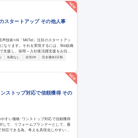
スト-Mer
」注目のスタートアップ その他人事
属で支援し、採用～入社後活躍支援をお任せ
り
転勤なし
在宅OK
完全週休2日制
スサーベイアラート、適性検査）の構築・
ーの評価力の育成 等 募集職種 ★
ップ
ワンストップ対応で信頼獲得 その
に対して、リフォームプランナーとして、最
で対応できる為、考えを具現化しやすい環