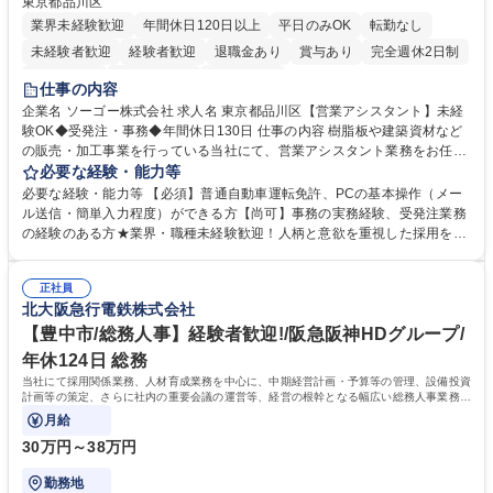
東京都品川区
業界未経験歓迎
年間休日120日以上
平日のみOK
転勤なし
未経験者歓迎
経験者歓迎
退職金あり
賞与あり
完全週休2日制
交通費支給
駅近5分以内
土日祝休み
仕事の内容
企業名 ソーゴー株式会社 求人名 東京都品川区【営業アシスタント】未経
験OK◆受発注・事務◆年間休日130日 仕事の内容 樹脂板や建築資材など
の販売・加工事業を行っている当社にて、営業アシスタント業務をお任せ
いたします。注文対応やWebデータの出力、各所への発注・加工依頼のほ
必要な経験・能力等
か、電話・メール対応等の事務業務を担当します。 ■受注・発注業務：FA
必要な経験・能力等 【必須】普通自動車運転免許、PCの基本操作（メー
Xによる注文対応、Web発注データのプリントアウト、各仕入先・協力会
ル送信・簡単入力程度）ができる方【尚可】事務の実務経験、受発注業務
社への発注および加工依頼等 ■納品書・請求書の作成および発送手配 ■商
の経験のある方★業界・職種未経験歓迎！人柄と意欲を重視した採用を行
品手配・在庫確認・納期調整 ■電話・メールでの問い合わせ対応および付
っています。 【要件】未経験歓迎！未経験からスタートして長く勤務する
随する事務全般 ※高度なPCスキルは不要です。【業務内容の変更範囲】
社員が多数在籍しています。 【求める人物像】納期優先の業界のため状況
当社の指定する業務 募集職種 東京都品川区【営業アシスタント】未経験O
正社員
変化に臨機応変かつ柔軟に対応できる方、約束を守り正確に作業を進めら
北大阪急行電鉄株式会社
K◆受発注・事務◆年間休日130日
れる方を求めています。高度なPCスキルや関数知識は一切不要です。丁
寧な指導体制が整っているため、安心してお仕事をスタートしていただけ
【豊中市/総務人事】経験者歓迎!/阪急阪神HDグループ/
ます。 学歴・資格 学歴：大学院 大学 高専 短大 専修学校 高校 語学力：
年休124日 総務
資格：
当社にて採用関係業務、人材育成業務を中心に、中期経営計画・予算等の管理、設備投資
計画等の策定、さらに社内の重要会議の運営等、経営の根幹となる幅広い総務人事業務全
般を担当していただきます。
月給
30万円～38万円
勤務地