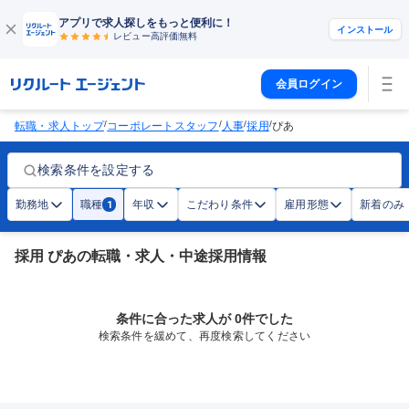
アプリで求人探しをもっと便利に！
インストール
レビュー高評価
無料
会員ログイン
/
/
/
/
転職・求人トップ
コーポレートスタッフ
人事
採用
ぴあ
検索条件を設定する
勤務地
職種
年収
こだわり条件
雇用形態
新着のみ
1
採用 ぴあの転職・求人・中途採用情報
条件に合った求人が 0件でした
検索条件を緩めて、再度検索してください