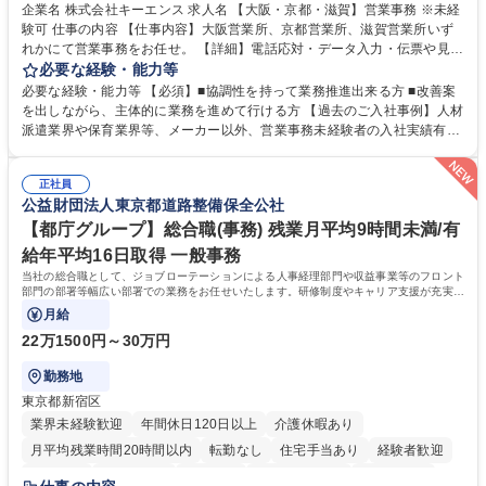
企業名 株式会社キーエンス 求人名 【大阪・京都・滋賀】営業事務 ※未経
験可 仕事の内容 【仕事内容】大阪営業所、京都営業所、滋賀営業所いず
れかにて営業事務をお任せ。 【詳細】電話応対・データ入力・伝票や見積
の作成・カタログ送付・来客対応・営業所内で発生する事務業務や業務改
必要な経験・能力等
善をお任せ。 【教育制度】ご入社後、育成担当とペアになりながらOJTに
必要な経験・能力等 【必須】■協調性を持って業務推進出来る方 ■改善案
て業務を覚えていただくことが可能です。業務システムがきちんと構築さ
を出しながら、主体的に業務を進めて行ける方 【過去のご入社事例】人材
れているため、スムーズに仕事に慣れることができる環境です。また、
派遣業界や保育業界等、メーカー以外、営業事務未経験者の入社実績有
「チームで成果を出す文化」があり、良いやり方を積極的に共有しながら
【当社の事務職について】単なる事務ではなく主体性を発揮したサポート
常に改善を目指す風土のため、安心して業務に取り組んでいただけます。
により、キーエンスの付加価値向上に貢献します。ベースの定型業務に加
募集職種 【大阪・京都・滋賀】営業事務 ※未経験可
正社員
えて、お客様や社員の状況に合わせ、能動的なサポート、改善の動きも期
公益財団法人東京都道路整備保全公社
待され。組織を支えるスペシャリストとして、チームに貢献し、結果的に
社員から頼られる存在になることができます。平均19:30の退勤以降の業
【都庁グループ】総合職(事務) 残業月平均9時間未満/有
務の持ち帰りも禁止されており、メリハリのある働き方となります。 学
給年平均16日取得 一般事務
歴・資格 学歴：大学院 大学 高専 短大 語学力： 資格：
当社の総合職として、ジョブローテーションによる人事経理部門や収益事業等のフロント
部門の部署等幅広い部署での業務をお任せいたします。研修制度やキャリア支援が充実し
ております！ ※下記業務詳細
月給
22万1500円～30万円
勤務地
東京都新宿区
業界未経験歓迎
年間休日120日以上
介護休暇あり
月平均残業時間20時間以内
転勤なし
住宅手当あり
経験者歓迎
研修あり
退職金あり
賞与あり
完全週休2日制
交通費支給