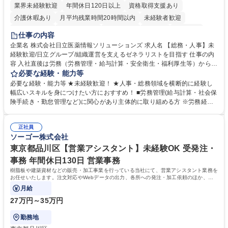
業界未経験歓迎
年間休日120日以上
資格取得支援あり
介護休暇あり
月平均残業時間20時間以内
未経験者歓迎
住宅手当あり
時短勤務あり
退職金あり
在宅OK
賞与あり
仕事の内容
育休あり
完全週休2日制
交通費支給
土日祝休み
寮・社宅あり
企業名 株式会社日立医薬情報ソリューションズ 求人名 【総務・人事】未
経験歓迎/日立グループ/組織運営を支えるゼネラリストを目指す 仕事の内
容 入社直後は労務（労務管理・給与計算・安全衛生・福利厚生等）からお
任せいたします。将来は総務・採用・教育業務へ守備範囲を広げ、組織運
必要な経験・能力等
営を支えるゼネラリストをめざせます。 ・初期業務：労働時間管理、給与
必要な経験・能力等 ★未経験歓迎！ ★人事・総務領域を横断的に経験し
計算、社会保険対応、福利厚生管理、安全衛生、健康経営推進等をお任せ
幅広いスキルを身につけたい方におすすめ！ ■労務管理(給与計算・社会保
します。ご経験に応じて、休職者管理など、幅広く経験を積んでいただき
険手続き・勤怠管理など)に関心があり主体的に取り組める方 ※労務経験
ます。 ・将来的な広がり：総務・採用・教育・税務対応・経営企画等。
者は早期にご活躍いただけます。 ■チームで仕事を推進できる方■将来は
★メンバーがマンツーマンで丁寧に教えるため、ご経験が浅くても安心！
マネジメント職として活躍したい 【尚可】■人事、労務、採用、教育業務
幅広く経験を積みたい意欲がある方に最適な環境です。 募集職種 【総
正社員
のご経験 ■労務管理（給与計算・社会保険手続き・勤怠管理など）の経験
ソーゴー株式会社
務・人事】未経験歓迎/日立グループ/組織運営を支えるゼネラリストを目
■衛生管理者の資格をお持ちの方 学歴・資格 学歴：大学院 大学 高専 短大
指す
専修学校 高校 語学力： 資格：
東京都品川区【営業アシスタント】未経験OK 受発注・
事務 年間休日130日 営業事務
樹脂板や建築資材などの販売・加工事業を行っている当社にて、営業アシスタント業務を
お任せいたします。注文対応やWebデータの出力、各所への発注・加工依頼のほか、電
話・メール対応等の事務業務を担当します。
月給
27万円～35万円
勤務地