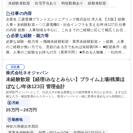
未経験者歓迎
住宅手当あり
時短勤務あり
経験者歓迎
退職金あり
在宅OK
賞与あり
完全週休2日制
交通費支給
仕事の内容
駅近5分以内
土日祝休み
服装自由
寮・社宅あり
食事補助あり
企業名 三菱電機プラントエンジニアリング株式会社 求人名 【大阪】総務
人事＜未経験歓迎＞◇三菱電機G・社会インフラを支える/年休127日 仕事
の内容 総務・人事領域を中心に、これまでのご経験に応じて幅広くお任せ
します。 ＜具体的には＞ ・総務/人事労務（給与・社保・勤怠管理など）
必要な経験・能力等
・採用・教育研修 ・福利厚生運用 など ※基本的には事務所勤務ですが、
必要な経験・能力等 ＜職種未経験歓迎・業界未経験歓迎＞ ～総務、人事
採用や教育等の業務内容により、関西圏以外への日帰り・宿泊を伴う国内
のご経験が無い方でも、意欲のある方であれば未経験OK～ ■歓迎条件：総
出張もございます。 ※担当業務を持ちつつ、お互いに助け合いながら、総
務、人事のご経験をお持ちの方（業界不問） ■求める人物像：・社内外の
務部という組織として協力しながら進める体制です。 募集職種 【大阪】
関係各部門との調整を率先して行い、業務を円滑に遂行できる協調性やコ
総務人事＜未経験歓迎＞◇三菱電機G・社会インフラを支える/年休127日
ミュニケーション能力を持っている方 ・人事総務領域に興味がありゼネラ
正社員
リスト志向をお持ちの方 学歴・資格 学歴：大学院 大学 語学力： 資格：
株式会社ネオジャパン
未経験歓迎【経理/みなとみらい】プライム上場/残業ほ
ぼなし/年休123日 管理会計
経理部門メンバーとして、仕訳入力や振込業務などの経理事務を中心にお任せ。まずは正
確な入力・確認業務からスタートし、既存メンバーと一緒に業務を進めながら段階的に経
理知識を身につけていただきます。
月給
25万円～28万円
勤務地
神奈川県横浜市西区
業界未経験歓迎
副業・WワークOK
年間休日120日以上