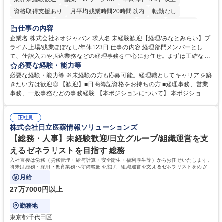
資格取得支援あり
月平均残業時間20時間以内
転勤なし
未経験者歓迎
時短勤務あり
退職金あり
在宅OK
賞与あり
仕事の内容
完全週休2日制
交通費支給
駅近5分以内
土日祝休み
服装自由
企業名 株式会社ネオジャパン 求人名 未経験歓迎【経理/みなとみらい】プ
ライム上場/残業ほぼなし/年休123日 仕事の内容 経理部門メンバーとし
寮・社宅あり
て、仕訳入力や振込業務などの経理事務を中心にお任せ。まずは正確な入
力・確認業務からスタートし、既存メンバーと一緒に業務を進めながら段
必要な経験・能力等
階的に経理知識を身につけていただきます。 【具体的には】 ■社内稟議に
必要な経験・能力等 ※未経験の方も応募可能。経理職としてキャリアを築
基づく仕訳入力 ■月末の振込業務 ■明細作成 ■伝票処理、記帳業務 ■既存
きたい方は歓迎◎ 【歓迎】■日商簿記資格をお持ちの方 ■経理事務、営業
メンバーの業務サポート 【将来的には】 ■月次決算補助 ■四半期・年次決
事務、一般事務などの事務経験 【本ポジションについて】 本ポジション
算補助 ■有価証券報告書など開示資料作成補助 ■海外子会社を含む連結決
の魅力は、プライム上場企業の経理部門で、未経験から経理キャリアをス
算補助 ※3～5年程度を目安に、徐々に決算業務へ業務範囲を広げていく
タートできる点です。まずは仕訳入力や振込業務など基礎的な業務から担
想定です。 募集職種 未経験歓迎【経理/みなとみらい】プライム上場/残業
正社員
当し、3～5年をかけて月次決算・四半期決算・開示資料作成補助などへス
株式会社日立医薬情報ソリューションズ
ほぼなし/年休123日
テップアップできます。また、残業は通常月ほぼなく、決算月でも10時間
未満のため、無理なく経理として専門性を身につけられる環境です。 学
【総務・人事】未経験歓迎/日立グループ/組織運営を支
歴・資格 学歴：大学院 大学 高専 短大 専修学校 高校 語学力： 資格：日商
えるゼネラリストを目指す 総務
簿記検定1級 日商簿記検定2級
入社直後は労務（労務管理・給与計算・安全衛生・福利厚生等）からお任せいたします。
将来は総務・採用・教育業務へ守備範囲を広げ、組織運営を支えるゼネラリストをめざせ
ます。
月給
27万7000円以上
勤務地
東京都千代田区