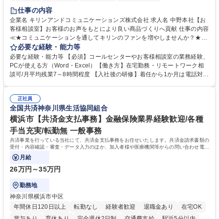
仕事の内容
企業名 キリンアンドコミュニケーションズ株式会社 求人名 中野本社【お
客様相談室】お客様のお声をもとにより良い商品づくりへ貢献 仕事の内容
≪★コミュニケーションを通してキリンのファンを増やしませんか？★≫
お客様のお声をより良い商品づくりに活かしていく上で、窓口となるお客
必要な経験・能力等
様相談室でのお仕事です。 日々お客様からいただくキリングループへのご
必要な経験・能力等 【必須】コールセンターやお客様相談室の業務経験、
意見を、企業活動に活かしています。お客様からの声に迅速かつ誠意をも
PCが使える方（Word・Excel）【働き方】在宅勤務・リモートワーク相
って対応、情報提供するとともにグループ内活動に反映しています。 【具
談可/月平均残業7～8時間程度 【入社後の研修】着任から1か月は電話対応
体的には】電話応対、メール、お手紙対応、ご指摘品調査報告書作成、有
のOJTを中心に実施し、電話対応に慣れた段階でメール・手紙のOJTを実
人チャットボット対応など。 【1日の対応件数】■電話：月間一人当たり
施する予定です。独り立ち以降もしっかりフォローする体制を整えていま
平均100件前後■メール・手紙：同上40件前後 募集職種 中野本社【お客様
正社員
すのでご安心ください。 【当社について】キリングループの広報機能を担
全国共済神奈川県生活協同組合
相談室】お客様のお声をもとにより良い商品づくりへ貢献
う会社として、お客様との出会いを大切にし、磨き上げたホスピタリティ
を込めてコミュニケーションをとりながら広報関連業務を行っておりま
横浜市【共済金支払事務】金融保険業界経験歓迎/各種
す。 学歴・資格 学歴：大学院 大学 高専 短大 専修学校 高校 語学力： 資
手当充実/転勤無 一般事務
格：
共済事業を行っている当社にて、共済金支払事務をお任せいたします。共済金請求書類の
受付・内容確認・審査・データ入力のほか、加入者様や医療機関等からの問い合わせ電話
対応や書類発送等を担当します。
月給
26万円～35万円
勤務地
神奈川県横浜市中区
年間休日120日以上
転勤なし
経験者歓迎
退職金あり
在宅OK
賞与あり
育休あり
完全週休2日制
交通費支給
駅近5分以内