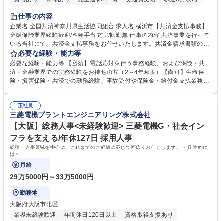
土日祝休み
仕事の内容
企業名 全国共済神奈川県生活協同組合 求人名 横浜市【共済金支払事務】
金融保険業界経験歓迎/各種手当充実/転勤無 仕事の内容 共済事業を行って
いる当社にて、共済金支払事務をお任せいたします。共済金請求書類の受
付・内容確認・審査・データ入力のほか、加入者様や医療機関等からの問
必要な経験・能力等
い合わせ電話対応や書類発送等を担当します。 ■共済金請求書類の受付、
必要な経験・能力等 【必須】電話応対を伴う事務経験、および保険・共
内容確認、および共済金支払に関する審査・事務処理業務全般を担当 ■専
済・金融業界での実務経験をお持ちの方（2～4年程度）【尚可】生命保
用システムへのデータ入力、各種必要書類の作成・発送作業 ■加入者様や
険・損害保険・共済での勤務経験、事故受付や保険金・給付金支払業務経
医療機関等からの各種問い合わせに対する丁寧かつ迅速な電話応対 ■現場
験がある方 【求める人物像】■相手の立場に立った丁寧な対応ができる方
調査の対応および業務プロセスの改善活動 【業務内容の変更範囲】当社の
■チームワークを大切にし、素直に学べる方★外勤の保険営業から内勤事
指定する業務 募集職種 横浜市【共済金支払事務】金融保険業界経験歓迎/
正社員
務へのキャリアチェンジ希望者も大歓迎です！ 学歴・資格 学歴：大学院
三菱電機プラントエンジニアリング株式会社
各種手当充実/転勤無
大学 高専 短大 専修学校 高校 語学力： 資格：
【大阪】総務人事<未経験歓迎> 三菱電機G・社会イン
フラを支える/年休127日 採用人事
総務・人事領域を中心に、これまでのご経験に応じて幅広くお任せします。 ＜具体的に
は＞
月給
29万5000円～33万5000円
勤務地
大阪府大阪市北区
業界未経験歓迎
年間休日120日以上
資格取得支援あり