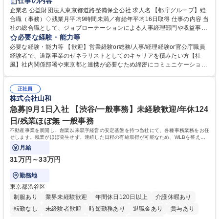
仕事の内容
駅近5分以内
資格取得手当あり
食事補助あり
企業名 公益財団法人東京都道路整備保全公社 求人名 【都庁グループ】総
合職（事務）◇残業月平均9時間未満／有給年平均16日取得 仕事の内容 当
社の総合職として、ジョブローテーションによる人事経理部門や収益事業
等のフロント部門の部署等幅広い部署での業務をお任せいたします。研修
必要な経験・能力等
制度やキャリア支援が充実しております！ ※下記業務詳細 【業務詳細】■
必要な経験・能力等 【歓迎】営業経験or総務/人事/経理経験or官公庁職員
管理部門：広報、人事、経理など当公社の運営に係る管理業務 ■収益部
経験者で、道路事業のゼネラリストとしてのキャリアを積みたい方【社
門：駐車場の新規開拓、管理運営、新宿駅西口広場の「イベントコーナ
風】社内関係部署や東京都と連携が必要なため綿密にコミュニケーション
ー」などの管理運営 ■道路部門：整備の急がれる骨格幹線道路や木造住宅
を図っています。 【業務の魅力】■幅広く携われる：総合職（事務）で
密集地域の特定整備路線の用地取得、道路に関する普及啓発事業、都内の
は、駐車場の管理運営や道路用地の取得、公益財団法人の中枢を担う管理
道路施設や道路工事現場の見学ツアー事業 ※入社後は上記いずれかの部門
正社員
部門など多岐に渡る業務を経験できます。 ■様々なプロジェクト：駐車場
株式会社山和
へ配属。※業務内容変更の範囲：会社の定める業務 募集職種 【都庁グル
事業の他、新宿駅西口広場内に設置された照明を兼ねた広告「ブライトサ
ープ】総合職（事務）◇残業月平均9時間未満／有給年平均16日取得
イン」の管理運営を行うなど、事業収益を生み出す活動を積極的に行って
急募|9月1日入社 【渋谷/一般事務】未経験歓迎/年休124
います。 学歴・資格 学歴：大学院 大学 高専 短大 専修学校 高校 語学力：
日/残業ほぼ無 一般事務
資格：
不動産事業を展開し、創業以来黒字経営の安定基盤を持つ当社にて、各種事務業務をお任
せします。残業がほぼ発生せず、連続した日程の有給取得が可能なため、WLBを整えた
い方にお勧めの環境です！
月給
31万円～33万円
勤務地
東京都渋谷区
制服あり
業界未経験歓迎
年間休日120日以上
介護休暇あり
転勤なし
未経験者歓迎
時短勤務あり
退職金あり
賞与あり