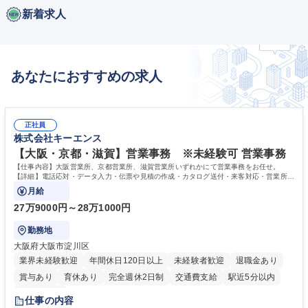
新着求人
あなたにおすすめの求人
正社員
株式会社キーエンス
【大阪・京都・滋賀】営業事務 ※未経験可 営業事務
【仕事内容】大阪営業所、京都営業所、滋賀営業所いずれかにて営業事務をお任せ。
【詳細】電話応対・データ入力・伝票や見積の作成・カタログ送付・来客対応・営業所内
で発生する事務業務や業務改善をお任せ。
月給
27万9000円～28万1000円
勤務地
大阪府大阪市淀川区
業界未経験歓迎
年間休日120日以上
未経験者歓迎
退職金あり
賞与あり
育休あり
完全週休2日制
交通費支給
駅近5分以内
土日祝休み
仕事の内容