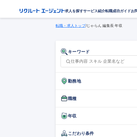
求人を探す
サービス紹介
転職成功ガイド
お
転職・求人トップ
/
じゃらん 編集長 年収
キーワード
勤務地
職種
年収
こだわり条件