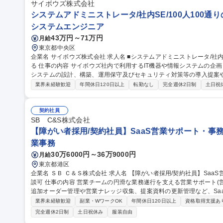
サイボウズ株式会社
システムアドミニストレータ/社内SE/100人100通
システムエンジニア
43万円～71万円
月給
東京都中央区
企業名 サイボウズ株式会社 求人名 ■システムアドミニストレータ/社内SE/100人100通りのマッチングをITで支え
る 仕事の内容 サイボウズ社内で利用するIT機器や情報システムの企画・設計・調達・運用を担っています。情報
システムの設計、構築、運用保守及びセキュリティ対策等の導入提案
【業務内容】■サイボウズの働き方を支えるITシステムの設計/構築/運用保守■
業界未経験歓迎
年間休日120日以上
転勤なし
完全週休2日制
土日祝
用保守■社内用オンプレミスサーバーの設計・運用保守■拠点の構築・
※当社の企業理念を実現するための社内環境づくり、つまり「チームワ
でも、どこでも、誰とでも、最高の仕事ができるITを提供する」をミッションとしていま
契約社員
ドミニストレータ/社内SE/100人100通りのマッチングをITで支える
SB C&S株式会社
【障がい者採用/契約社員】SaaS営業サポート・事
業事務
30万6000円～36万9000円
月給
東京都港区
企業名 ＳＢ Ｃ＆Ｓ株式会社 求人名 【障がい者採用/契約社員】SaaS営業サポート・事務/短日数・短時間勤務相
談可 仕事の内容 営業チームの円滑な業務遂行を支える営業サポート(営業事務)業務をお任せします。既存顧客の
追加オーダー管理や営業ナレッジ収集、提案資料の更新管理など、Saa
す。 【詳細】既存顧客からの追加オーダー確認・管理／営業活動のオペレーション推進／主力商材のキャンペー
業界未経験歓迎
副業・WワークOK
年間休日120日以上
資格取得支援あ
ン・条件情報の把握と展開／営業ナレッジ・成功事例のドキュメント
完全週休2日制
土日祝休み
服装自由
整備／社内アンケートなどの進行管理・リマインドなど。 ※正社員