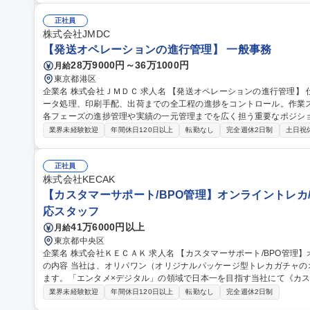
がら働ける環境です。 募集職種 【障がい者採用/契約社員】
正社員
株式会社JMDC
【発送オペレーションの進行管理】 一般事務
28万9000円～36万1000円
月給
東京都港区
企業名 株式会社ＪＭＤＣ 求人名 【発送オペレーションの進行管理】 仕事の内容 案件受注から納期に合わせたデ
ータ処理、印刷手配、出荷までの全工程の進捗をコントロール。作業
各フェーズの進捗管理や実績の一元管理までを広く担う重要なポジションです [1]内製業務：品質チ
対応・資材管理 [2]外注業務：発注進行 [3]進行管理・事務： ・案件コ
業界未経験歓迎
年間休日120日以上
転勤なし
完全週休2日制
土日祝
客対応：納品書等作成、連絡、問い合わせ ・クロージング：実績・書類管理、データ一
レーションの進行管理】
正社員
株式会社KECAK
【カスタマーサポート/BPO管理】オンライントレカ/
応スタッフ
41万6000円以上
月給
東京都中央区
企業名 株式会社ＫＥＣＡＫ 求人名 【カスタマーサポート/BPO管理】オンライントレカ/エンタメ/急成長中★ 仕事
の内容 当社は、オリパワン（オリジナルパッケージ型トレカガチャ
ます。「エンタメ×デジタル」の領域で日本一を目指す当社にて《カス
社内CSチームの一員としてBPO（外部委託先）の管理・育成をご担
業界未経験歓迎
年間休日120日以上
転勤なし
完全週休2日制
ス品質向上を担います。 【具体的には】■BPO先との定期連携・情報