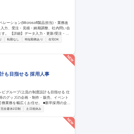
/受注・見
等の資料作成/AIツール(Microsoft
り
転勤なし
時短勤務あり
在宅OK
応の業務改善 【働き方】TeamsやGmailを活
ける環境を整えています。 募集職種
・業務改善
計も目指せる 採用人事
展等のグッズの企画・制作・販売、イベント
広くお任せ。 ■新卒採用の企
） ※社内の他部署を巻き込んで、メイン担
完全週休2日制
土日祝休み
ーション（勤怠管理、各種手続き） 【特
に伴い組織としても安定かつ成長できる組織
採用】日本テ