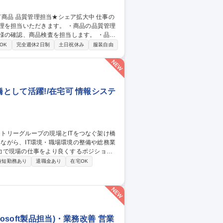
だきます。 ・商品の品質管理
様の確認、商品検査を担当します。 ・品質
OK
完全週休2日制
土日祝休み
服装自由
橋として活躍!/在宅可 情報システ
力で現場の仕事をより良くするポジション
時短勤務あり
退職金あり
在宅OK
インフラ整備・執務環境改善（レイアウト設
してのITプロジェクト進行支援、情報セキ
soft製品担当)・業務改善 営業