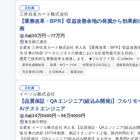
新 ■対応品質モニタリング・SLA/KPI管理 ■トレーニング実施・フ
の仕組み化に挑戦でき、ユーザーの熱量を直に感じながら体験価値向上に貢献できます。
正社員
サポート/BPO管理】オンライントレカ/エンタメ/急成長中★
三井住友カード株式会社
【業務改革・BPR】収益改善余地の発掘から効果創
画
30万円～77万円
月給
東京都江東区
企業名 三井住友カード株式会社 求人名 【業務改革・BPR】収益改善余地の発掘から効果創出までを一気通貫で担
当 仕事の内容 データビジネスの推進における生産性最大化を目的に、収益改善余地の発掘から効果創出まで一気
通貫で抜本的な業務改革を推進します。 ■プロダクト別（Custella・Vクーポン等）の現行業務の整理・可視化 ■
業務の理想像整理、現状との差分分析、改善施策の検討 ■理想像実現
業界未経験歓迎
副業・WワークOK
年間休日120日以上
資格取得支援あ
務改革の推進 ■Salesforce等を活用した業務プロセス最適化・要件
完全週休2日制
土日祝休み
服装自由
プロジェクトの進捗管理 募集職種 【業務改革・BPR】
正社員
イーソル株式会社
【品質保証・QAエンジニア(組込み開発)】フルリモ
A/テストエンジニア
34万6600円～59万4000円
月給
東京都中野区
企業名 イーソル株式会社 求人名 【品質保証・QAエンジニア(組込み開発)】フルリモート相談可/スタンダード上
場 仕事の内容 1975年創業、東証スタンダード上場。国内外問わず、技術で社会インフラを支える当社において
【品質保証・QAエンジニア(組み込み開発)】をお任せ。業界問わず