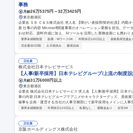
事務
26万5375円～32万3425円
月給
東京都港区
企業名 ＳＢ Ｃ＆Ｓ株式会社 求人名 【障がい者採用/契約社員】内勤オペレーション(Microsoft製品担当)・業務改
善 仕事の内容 Microsoft関連事業のオペレーション業務を担当。データ入力、受注・見積・納期調整、社内問い合
わせ対応、資料作成に加え、AIツールを活用した業務改善にも携わります。 【詳細】データ入力・更新
積作成・納期調整/社内営業からの問い合わせ対応/マニュアル作成や売上データ
業界未経験歓迎
副業・WワークOK
年間休日120日以上
資格取得支援あ
Copilot、ChatGPT等)を活用したAIエージェント作成や問い合わせ対
完全週休2日制
土日祝休み
服装自由
用しています。障がい配慮に関する面談や在宅勤務など、無理なく柔軟に働
【障がい者採用/契約社員】内勤オペレーション(Microsoft製品担当)
正社員
株式会社日本テレビサービス
【人事/新卒採用】日本テレビグループ/上流の制度設
31万6000円以上
月給
東京都港区
企業名 株式会社日本テレビサービス 求人名 【人事/新卒採用】日本テレビグループ/上流の制度設計も目指せる 仕
事の内容 日本テレビグループでアニメやキャラクターグッズ、美術
催事を企画・運営する当社の人事労務部にて新卒採用をメインに人事労務業務を幅
画・運用（大学訪問、説明会の企画・実施、インターンシップ企画等
業界未経験歓迎
年間休日120日以上
転勤なし
退職金あり
在宅OK
当者として採用活動を進めていただきます。 ■人事労務の日常オペレ
徴】海外向けIPやグッズの売り上げなどが好調で組織も拡大中。それ
設計が重要。将来的には社員育成制度の企画・運用や人事制度設計もお任せ。 募集職種 【人事/新卒
正社員
レビグループ/上流の制度設計も目指せる
京阪ホールディングス株式会社