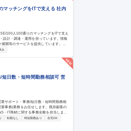
りのマッチングをITで支える 社内
や展開等のサービスを提供しています。
社内用IaaS/SaaS/Idpの設計/構築/運
休み
増床に伴うIT設備の設計、構築、運用保守
ークあふれる“会社”を創る」ために「いつ
す 募集職種 ■システムア
務/短日数・短時間勤務相談可 営
S・IT商材に関する事務全般を担当しま
り
転勤なし
時短勤務あり
在宅OK
整備／提案資料や営業ツールの更新・運用
登用制度あり、ワークライフバランス整えな