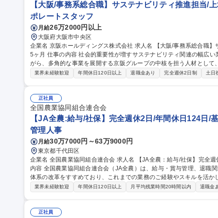
【大阪/事務系総合職】サステナビリティ推進担当/上場
ポレートスタッフ
26万2000円以上
月給
大阪府大阪市中央区
企業名 京阪ホールディングス株式会社 求人名 【大阪/事務系総合職】サステナビリティ推進担当/上場企業/賞与5.
5ヶ月 仕事の内容 社会的重要性が増すサステナビリティ関連の幅広い業務をお任せします。豊富な経験を積みな
がら、多角的な事業を展開する京阪グループの中核を担う人材として、中長
プ全体のサステナビリティ、ESGに関するデータ管理、情報収集、戦
業界未経験歓迎
年間休日120日以上
退職金あり
完全週休2日制
土日
(CO2削減、サーキュラーエコノミー、生物多様性 等) ■非財務情報の開
京阪版SDGｓたる「BIOSTYLE」のグループ内外への浸透、PR 
換も想定されており、幅広い事務業務へのキャリア展開が可能です。 募集職種 【大阪/事務系総合職】サステナビ
正社員
リティ推進担当/上場企業/賞与5.5ヶ月
全国農業協同組合連合会
【JA全農:給与/社保】完全週休2日/年間休日124日/
管理人事
30万7000円～63万9000円
月給
東京都千代田区
企業名 全国農業協同組合連合会 求人名 【JA全農：給与/社保】完全週休2日/年間休日124日/基本定時退社 仕事の
内容 全国農業協同組合連合会（JA全農）は、給与・賞与管理、退職
体系の改革をすすめており、これまでの業務のご経験やスキルを活か
ご経験・適性・希望をもとに、以下の中から担当いただく業務を決定し
業界未経験歓迎
年間休日120日以上
月平均残業時間20時間以内
退職金
応、年末調整業務 ■人事制度の運用・改善対応■社会保険に関する手続
向・受入出向に関する管理業務 ■退職給付金制度に関する業務 など 募集職種 【JA全農：給与/社保】完全週休2日/
年間休日124日/基本定時退社
正社員