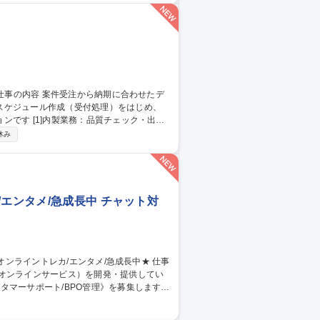
SaaS営業サポート・事務/短日数・短時間勤務相談可
スケジュール作成（受付処理）をはじめ、
ェック・出荷
ントロール：月150～350件の進捗管理 ・顧
休み
元化 募集職種 【発送オペ
エンタメ/急成長中 チャット対
のオンラインサービス）を開発・提供してい
タマーサポート/BPO管理》を募集します！
当。品質管理や教育、社内連携を通じサービ
同期 ■業務マニュアル・対応フロー共有・更