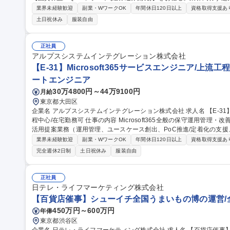
ております。 業界や技術分野を問わず、多様なプロジェクトに横断的に関与でき、広い視野とスキルが得られる
業界未経験歓迎
副業・WワークOK
年間休日120日以上
資格取得支援あ
ポジションです。 【詳細】社内、社外のプロジェクト成果物を品質
土日祝休み
服装自由
ジションです。■開発プロジェクトにおける品質保証活動■品質ゲート
開発成果物レビューおよび品質評価。 【取引先例】任天堂、ソフトバン
職種 【品質保証・QAエンジニア(組込み開発)】フルリモート相談可/
正社員
アルプスシステムインテグレーション株式会社
【E-31】Microsoft365サービスエンジニア/上流
ートエンジニア
30万4800円～44万9100円
月給
東京都大田区
企業名 アルプスシステムインテグレーション株式会社 求人名 【E-31】Microsoft365サービスエンジニア/上流工
程中心/在宅勤務可 仕事の内容 Microsoft365全般の保守運用管理・改善提案業務、Powaer Platformや生成AIの利
活用提案業務（運用管理、ユースケース創出、PoC推進/定着化の支
いたします。 【仕事の面白み】 ■グローバルシェアNo1のMicrosoft365の技術を習得することができます。 ■上流
業界未経験歓迎
副業・WワークOK
年間休日120日以上
資格取得支援あ
工程を中心に、Power Platformや生成AIなど最新技術でお客様の
完全週休2日制
土日祝休み
服装自由
イングループ内での業務を担当いただく予定ですが、ビジネス拡大に
の導入・活用提案を行っていただきたいと考えます。 募集職種 【E-31】Microsoft365サービスエンジニア/上流工
程中心/在宅勤務可
正社員
日テレ・ライフマーケティング株式会社
【百貨店催事】シューイチ全国うまいもの博の運営/
450万円～600万円
年俸
東京都渋谷区