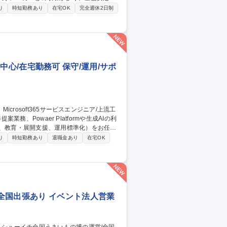
り
時短勤務あり
在宅OK
完全週休2日制
保証チェックおよび妥当性検証などを行うポ
運営支援■不具合分析および再発防止支援■
ク、トヨタ自動車、日立、明治など 募集
スタンダード上場
工程中心/在宅勤務可 保守/運用/サポ
援、教育・展開支援、運用標準化）をお任せ
り
時短勤務あり
退職金あり
在宅OK
業務を変える仕事です。 ■当面はアルプスアルパ
あわせ内外問わず、幅広い業種のお客様へ
全国出張あり イベント法人営業