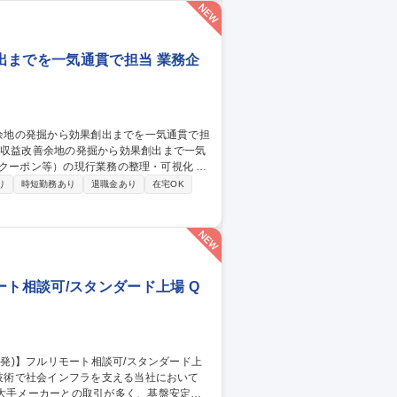
ィードバック 【仕事の魅力】急成長組織でCS
 募集職種 【カスタマー
出までを一気通貫で担当 業務企
に向けたロードマップ作成および抜本的な業
り
時短勤務あり
退職金あり
在宅OK
定義 ■社内外関係者との調整・合意形成および
収益改善余地の発掘から効果創出までを一気通貫で担当
ート相談可/スタンダード上場 Q
超大手メーカーとの取引が多く、基盤安定し