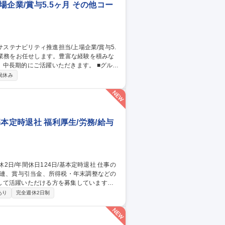
企業/賞与5.5ヶ月 その他コー
期的にご活躍いただきます。 ■グルー
略立案と推進。一例として環境経営の推進
祝休み
示対応(統合報告書、有価証券報告書 等) ■
※将来的には経理や人事などの他部署への配置転
基本定時退社 福利厚生/労務/給与
関連、賞与引当金、所得税・年末調整などの
して活躍いただける方を募集しています。
ます。 ■給与・賞与管理業務■所得税対
あり
完全週休2日制
き・管理 ■人事システムの運用・管理■出