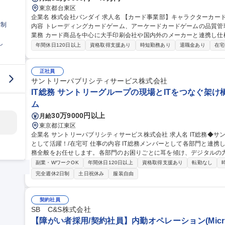
東京都台東区
企業名 株式会社バンダイ 求人名 【カード事業部】キャラクターカード商品 品質管理担当★シェア拡大中 仕事の
日制
内容 トレーディングカードゲーム、アーケードカードゲームの品質管理を担当いた
業務 カード商品を中心に大手印刷会社や国内外のメーカーと連携し仕
し
向上、持続性向上に向けた各種取組み 募集職種 【カード事業部】キャラクターカード商品 品質管理担当★シェア
年間休日120日以上
資格取得支援あり
時短勤務あり
退職金あり
在宅
拡大中
正社員
サントリーパブリシティサービス株式会社
IT総務 サントリーグループの現場とITをつなぐ架け
ム
30万9000円以上
月給
東京都江東区
企業名 サントリーパブリシティサービス株式会社 求人名 IT総務◆サントリーグループの現場とITをつなぐ架け橋
として活躍！/在宅可 仕事の内容 IT総務メンバーとして各部門と連携しながら、IT環境・職場環境の整備や総務業
務全般をお任せします。各部門のお困りごとに耳を傾け、デジタルの
です。 ■各部・営業拠点の課題解決・業務改善推進 ■システム開発・運用、クラウド・自動化ツールの導入・運用
副業・WワークOK
年間休日120日以上
資格取得支援あり
転勤なし
■IT機器・ツール資産管理、利用者サポート ■営業拠点・本社のIT
完全週休2日制
土日祝休み
服装自由
計、設備・備品管理等） ■営業拠点の新規立ち上げ・撤退対応 ■PMと
ュリティ強化（社員教育、セキュリティツール管理・運用） 募集職種 IT総務◆サントリーグループの現場とITを
つなぐ架け橋として活躍！/在宅可
契約社員
SB C&S株式会社
【障がい者採用/契約社員】内勤オペレーション(Micro