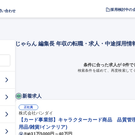
採用検討中の
問い合わせ
じゃらん 編集長 年収の転職・求人・中途採用情
条件に合った求人が 0件で
検索条件を緩めて、再度検索して
新着求人
正社員
株式会社バンダイ
【カード事業部】キャラクターカード商品 品質管理
用品/雑貨/インテリア)
31万5000円～40万円
月給