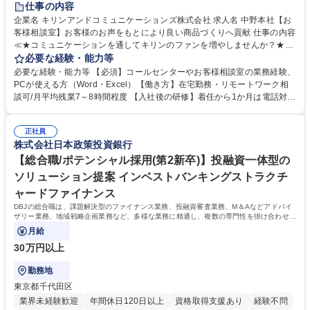
仕事の内容
企業名 キリンアンドコミュニケーションズ株式会社 求人名 中野本社【お
客様相談室】お客様のお声をもとにより良い商品づくりへ貢献 仕事の内容
≪★コミュニケーションを通してキリンのファンを増やしませんか？★≫
お客様のお声をより良い商品づくりに活かしていく上で、窓口となるお客
必要な経験・能力等
様相談室でのお仕事です。 日々お客様からいただくキリングループへのご
必要な経験・能力等 【必須】コールセンターやお客様相談室の業務経験、
意見を、企業活動に活かしています。お客様からの声に迅速かつ誠意をも
PCが使える方（Word・Excel）【働き方】在宅勤務・リモートワーク相
って対応、情報提供するとともにグループ内活動に反映しています。 【具
談可/月平均残業7～8時間程度 【入社後の研修】着任から1か月は電話対応
体的には】電話応対、メール、お手紙対応、ご指摘品調査報告書作成、有
のOJTを中心に実施し、電話対応に慣れた段階でメール・手紙のOJTを実
人チャットボット対応など。 【1日の対応件数】■電話：月間一人当たり
施する予定です。独り立ち以降もしっかりフォローする体制を整えていま
平均100件前後■メール・手紙：同上40件前後 募集職種 中野本社【お客様
正社員
すのでご安心ください。 【当社について】キリングループの広報機能を担
株式会社日本政策投資銀行
相談室】お客様のお声をもとにより良い商品づくりへ貢献
う会社として、お客様との出会いを大切にし、磨き上げたホスピタリティ
を込めてコミュニケーションをとりながら広報関連業務を行っておりま
【総合職/ポテンシャル採用(第2新卒)】投融資一体型の
す。 学歴・資格 学歴：大学院 大学 高専 短大 専修学校 高校 語学力： 資
ソリューション提案 インベストバンキングストラクチ
格：
ャードファイナンス
DBJの総合職は、課題解決型のファイナンス業務、投融資審査業務、M＆Aなどアドバイ
ザリー業務、地域戦略企画業務など、多様な業務に精通し、複数の専門性を掛け合わせて
広く社会に貢献していく職種です。
月給
30万円以上
勤務地
東京都千代田区
業界未経験歓迎
年間休日120日以上
資格取得支援あり
経験不問