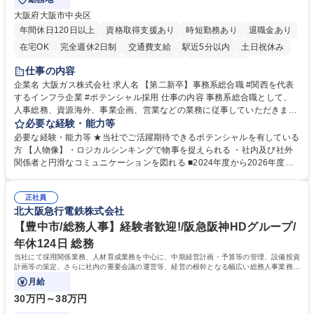
大阪府大阪市中央区
年間休日120日以上
資格取得支援あり
時短勤務あり
退職金あり
在宅OK
完全週休2日制
交通費支給
駅近5分以内
土日祝休み
服装自由
第二新卒歓迎
寮・社宅あり
食事補助あり
仕事の内容
企業名 大阪ガス株式会社 求人名 【第二新卒】事務系総合職 #関西を代表
するインフラ企業 #ポテンシャル採用 仕事の内容 事務系総合職として、
人事総務、資源海外、事業企画、営業などの業務に従事していただきま
す。 【業務内容の一例】■所属事業部の勤労業務 ■海外に関係する各種業
必要な経験・能力等
務 ■営業部門の企画スタッフ、ルート営業 【キャリアパス】入社後の配属
必要な経験・能力等 ★当社でご活躍期待できるポテンシャルを有している
ポジションで一定期間ご活躍頂いた後、本人の適性及び将来のキャリアを
方 【人物像】・ロジカルシンキングで物事を捉えられる ・社内及び社外
鑑みてジョブローテーションを行います。 【育成】OJTでの現場育成や研
関係者と円滑なコミュニケーションを図れる ■2024年度から2026年度ま
修カリキュラムを通じて、Daigasグループの業務で必要となる知識につい
での3ヵ年を対象とする「Daigasグループ中期経営計画2026」を策定しま
て学んでいただきます。 募集職種 【第二新卒】事務系総合職 #関西を代
した。https://www.osakagas.co.jp/company/press/pr2024/1777576_564
表するインフラ企業 #ポテンシャル採用
正社員
72.html ■エネルギーセキュリティの不安定化や気候変動による自然災害の
北大阪急行電鉄株式会社
甚大化など、これまで以上に社会課題解決の重要性が高まっています。
「未来の日常」の創造に向けて持続可能な社会の実現に貢献してまいりま
【豊中市/総務人事】経験者歓迎!/阪急阪神HDグループ/
す。 学歴・資格 学歴：大学院 大学 語学力： 資格：
年休124日 総務
当社にて採用関係業務、人材育成業務を中心に、中期経営計画・予算等の管理、設備投資
計画等の策定、さらに社内の重要会議の運営等、経営の根幹となる幅広い総務人事業務全
般を担当していただきます。
月給
30万円～38万円