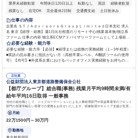
業界未経験歓迎
年間休日120日以上
転勤なし
英語
経験者歓迎
残業なし
在宅OK
完全週休2日制
交通費支給
土日祝休み
仕事の内容
企業名 ＳＴＪＡｄｖｉｓｏｒｓＧｒｏｕｐＬｉｍｉｔｅｄ日本支社 求人
名 東京【経理・総務】週1日出社程度のリモート中心/残業基本無/独立系
ファーム 仕事の内容 独立系ECMアドバイザリーファームとして上場前後
の資本市場戦略を設計する当社にて経理・総務をお任せします。基礎的な
必要な経験・能力等
バックオフィス業務からスタートし組織を支える専任担当として広く活躍
必要な経験・能力等 【必須】■経理または総務の実務経験（1～3年程度）
できる環境です。 ■日常経理、月次および年次決算サポート業務 ■本国
■英語の読み書きに抵抗がない方（高校卒業レベル。AI翻訳ツールの使用
（グローバル）との英文メール対応（AI翻訳ツール等を使用しての対応で
可）【尚可】■外資系企業におけるバックオフィス実務経験をお持ちの方
問題ございません） ■オフィス環境整備、郵便物の発送・受取等の総務業
【必須・尚可要件】簿記などの特別な資格や、TOEIC等のスコアは求めて
務全般 ■その他バックオフィス関連サポート ※ご経験に合わせて無理なく
おりません。日々の事務処理を丁寧かつ正確に行える方を歓迎します。
業務をお任せします。残業も基本的には発生せず、ご自身のペースで業務
正社員
【働き方について】現在は週4日程度の在宅勤務を実施しており、ワーク
公益財団法人東京都道路整備保全公社
を進めやすく定着率の高い環境です。 募集職種 東京【経理・総務】週1日
ライフバランスを重視する方に最適な環境です（フルリモートも面接で相
出社程度のリモート中心/残業基本無/独立系ファーム
談可）。【求める人物像】幅広いバックオフィス業務に柔軟に対応でき、
【都庁グループ】総合職(事務) 残業月平均9時間未満/有
社内外と円滑にコミュニケーションを取りながら業務を推進できる方 学
給年平均16日取得 一般事務
歴・資格 学歴：大学院 大学 高専 短大 専修学校 高校 語学力： 資格：
当社の総合職として、ジョブローテーションによる人事経理部門や収益事業等のフロント
部門の部署等幅広い部署での業務をお任せいたします。研修制度やキャリア支援が充実し
ております！ ※下記業務詳細
月給
22万1500円～30万円
勤務地
東京都新宿区