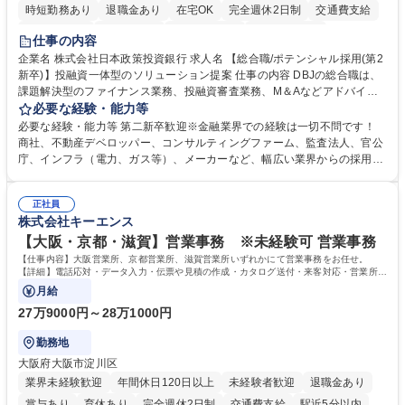
時短勤務あり
退職金あり
在宅OK
完全週休2日制
交通費支給
駅近5分以内
土日祝休み
第二新卒歓迎
寮・社宅あり
仕事の内容
食事補助あり
託児所あり
企業名 株式会社日本政策投資銀行 求人名 【総合職/ポテンシャル採用(第2
新卒)】投融資一体型のソリューション提案 仕事の内容 DBJの総合職は、
課題解決型のファイナンス業務、投融資審査業務、M＆Aなどアドバイザ
リー業務、地域戦略企画業務など、多様な業務に精通し、複数の専門性を
必要な経験・能力等
掛け合わせて広く社会に貢献していく職種です。 入社後は、横断的なロー
必要な経験・能力等 第二新卒歓迎※金融業界での経験は一切不問です！
テーションを経て適性や専門性に応じたキャリアを形成していただきま
商社、不動産デベロッパー、コンサルティングファーム、監査法人、官公
す。総合職として入社いただき、下記いずれかの部門でご活躍いただきま
庁、インフラ（電力、ガス等）、メーカーなど、幅広い業界からの採用実
す。※未経験の方に関しては、入行後3ヶ月間の金融の実務を学んでいた
績があります。 ＜求める人物像＞DBJでは、強い社会的使命感をもち、今
だく研修を準備しております。 ・法人RM業務・金融機能業務・コーポレ
後の日本のあり方を俯瞰する総合性と、金融分野のフロンティアを切り拓
ート・ナレッジ業務 ※それぞれの業務内容に関しては、別途その他労働条
正社員
く高い志を併せもった人材を求めています。ポテンシャル採用（第2新
株式会社キーエンス
件備考欄に記載 募集職種 【総合職/ポテンシャル採用(第2新卒)】投融資一
卒）では、金融業界での経験や知識を問いません。新たな時代を見据え
体型のソリューション提案
て、複雑化する社会課題の解決に向けて先鞭をつける役割を担いたい、と
【大阪・京都・滋賀】営業事務 ※未経験可 営業事務
いう気概をお持ちの方を心待ちにしています。 学歴・資格 学歴：大学院
【仕事内容】大阪営業所、京都営業所、滋賀営業所いずれかにて営業事務をお任せ。
大学 語学力： 資格：
【詳細】電話応対・データ入力・伝票や見積の作成・カタログ送付・来客対応・営業所内
で発生する事務業務や業務改善をお任せ。
月給
27万9000円～28万1000円
勤務地
大阪府大阪市淀川区
業界未経験歓迎
年間休日120日以上
未経験者歓迎
退職金あり
賞与あり
育休あり
完全週休2日制
交通費支給
駅近5分以内