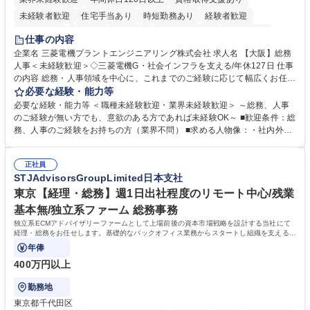
未経験者歓迎
住宅手当あり
時短勤務あり
経験者歓迎
退職金あり
在宅OK
賞与あり
完全週休2日制
交通費支給
仕事の内容
駅近5分以内
土日祝休み
服装自由
寮・社宅あり
食事補助あり
企業名 三菱電機プラントエンジニアリング株式会社 求人名 【大阪】総務
人事＜未経験歓迎＞◇三菱電機G・社会インフラを支える/年休127日 仕事
の内容 総務・人事領域を中心に、これまでのご経験に応じて幅広くお任せ
します。 ＜具体的には＞ ・総務/人事労務（給与・社保・勤怠管理など）
必要な経験・能力等
・採用・教育研修 ・福利厚生運用 など ※基本的には事務所勤務ですが、
必要な経験・能力等 ＜職種未経験歓迎・業界未経験歓迎＞ ～総務、人事
採用や教育等の業務内容により、関西圏以外への日帰り・宿泊を伴う国内
のご経験が無い方でも、意欲のある方であれば未経験OK～ ■歓迎条件：総
出張もございます。 ※担当業務を持ちつつ、お互いに助け合いながら、総
務、人事のご経験をお持ちの方（業界不問） ■求める人物像：・社内外の
務部という組織として協力しながら進める体制です。 募集職種 【大阪】
関係各部門との調整を率先して行い、業務を円滑に遂行できる協調性やコ
総務人事＜未経験歓迎＞◇三菱電機G・社会インフラを支える/年休127日
ミュニケーション能力を持っている方 ・人事総務領域に興味がありゼネラ
正社員
リスト志向をお持ちの方 学歴・資格 学歴：大学院 大学 語学力： 資格：
STJAdvisorsGroupLimited日本支社
東京【経理・総務】週1日出社程度のリモート中心/残業
基本無/独立系ファーム 総務事務
独立系ECMアドバイザリーファームとして上場前後の資本市場戦略を設計する当社にて
経理・総務をお任せします。基礎的なバックオフィス業務からスタートし組織を支える専
任担当として広く活躍できる環境です。
年俸
400万円以上
勤務地
東京都千代田区