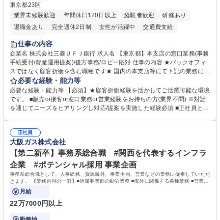
東京都23区
業界未経験歓迎
年間休日120日以上
経験者歓迎
研修あり
退職金あり
完全週休2日制
女性が活躍中
交通費支給
土日祝休み
仕事の内容
企業名 株式会社三菱ＵＦＪ銀行 求人名 【東京都】本支店の窓口業務(事務
手続受付/資産運用提案)/後方事務/ロビー応対 仕事の内容 ★バックオフィ
スではなく顧客折衝を含む職種です★ 国内の本支店等にて下記の業務に従
事していただきます。 ■窓口/後方/ロビーにて事務手続等の受付・オペレ
必要な経験・能力等
ーション、お客様対応 ■窓口にて、ご来店された個人のお客様に対して金
必要な経験・能力等 【必須】★顧客折衝経験を活かしてご活躍可能な環境
融商品のご提案 ■効率的な事務運用の検討・構築等 ≪業務紹介：ご応募前
です。 ■販売or接客or窓口業務or営業経験をお持ちの方(業界不問) ※対話
に必ずご覧ください≫ ※記事 https://www.mysite.bk.mufg.jp/career/circle/
を通じてニーズをヒアリングし対応/提案を実施した経験必須 ■正社員とし
article17/ ※動画 https://youtu.be/H-S7HaJqqbg 募集職種 【東京都】本支
ての就業経験1年以上 【歓迎】■金融業界での就業経験■銀行での預金為替
店の窓口業務(事務手続受付/資産運用提案)/後方事務/ロビー応対
事務経験 ■金融商品の提案・販売経験 ≪魅力≫研修やOJT環境が整ってい
正社員
るので安心して入行いただけます。 幅広いキャリアの選択肢があり、公募
大阪ガス株式会社
や社内副業等を活用し、 一人ひとりが挑戦できるカルチャーが浸透してい
ます。 学歴・資格 学歴：大学院 大学 高専 短大 専修学校 高校 語学力：
【第二新卒】事務系総合職 #関西を代表するインフラ
資格：
企業 #ポテンシャル採用 事業企画
事務系総合職として、人事総務、資源海外、事業企画、営業などの業務に従事していただ
きます。 【業務内容の一例】■所属事業部の勤労業務 ■海外に関係する各種業務 ■営業部
門の企画スタッフ、ルート営業
月給
22万7000円以上
勤務地