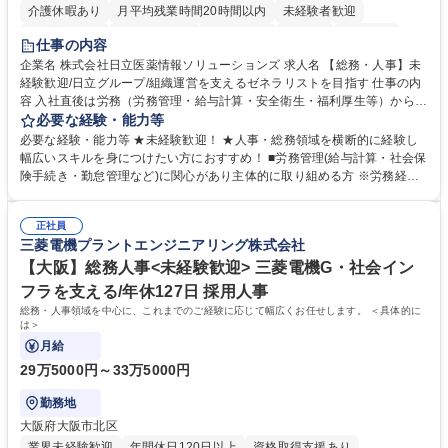
介護休暇あり
月平均残業時間20時間以内
未経験者歓迎
住宅手当あり
時短勤務あり
退職金あり
在宅OK
賞与あり
仕事の内容
育休あり
完全週休2日制
交通費支給
土日祝休み
寮・社宅あり
企業名 株式会社日立医薬情報ソリューションズ 求人名 【総務・人事】未
経験歓迎/日立グループ/組織運営を支えるゼネラリストを目指す 仕事の内
容 入社直後は労務（労務管理・給与計算・安全衛生・福利厚生等）からお
任せいたします。将来は総務・採用・教育業務へ守備範囲を広げ、組織運
必要な経験・能力等
営を支えるゼネラリストをめざせます。 ・初期業務：労働時間管理、給与
必要な経験・能力等 ★未経験歓迎！ ★人事・総務領域を横断的に経験し
計算、社会保険対応、福利厚生管理、安全衛生、健康経営推進等をお任せ
幅広いスキルを身につけたい方におすすめ！ ■労務管理(給与計算・社会保
します。ご経験に応じて、休職者管理など、幅広く経験を積んでいただき
険手続き・勤怠管理など)に関心があり主体的に取り組める方 ※労務経験
ます。 ・将来的な広がり：総務・採用・教育・税務対応・経営企画等。
者は早期にご活躍いただけます。 ■チームで仕事を推進できる方■将来は
★メンバーがマンツーマンで丁寧に教えるため、ご経験が浅くても安心！
マネジメント職として活躍したい 【尚可】■人事、労務、採用、教育業務
幅広く経験を積みたい意欲がある方に最適な環境です。 募集職種 【総
正社員
のご経験 ■労務管理（給与計算・社会保険手続き・勤怠管理など）の経験
三菱電機プラントエンジニアリング株式会社
務・人事】未経験歓迎/日立グループ/組織運営を支えるゼネラリストを目
■衛生管理者の資格をお持ちの方 学歴・資格 学歴：大学院 大学 高専 短大
指す
専修学校 高校 語学力： 資格：
【大阪】総務人事<未経験歓迎> 三菱電機G・社会イン
フラを支える/年休127日 採用人事
総務・人事領域を中心に、これまでのご経験に応じて幅広くお任せします。 ＜具体的に
は＞
月給
29万5000円～33万5000円
勤務地
大阪府大阪市北区
業界未経験歓迎
年間休日120日以上
資格取得支援あり