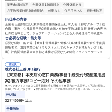
業界未経験歓迎
年間休日120日以上
介護休暇あり
月平均残業時間20時間以内
転勤なし
住宅手当あり
経験者歓迎
研修あり
退職金あり
賞与あり
完全週休2日制
交通費支給
仕事の内容
駅近5分以内
資格取得手当あり
食事補助あり
企業名 公益財団法人東京都道路整備保全公社 求人名 【都庁グループ】総
合職（事務）◇残業月平均9時間未満／有給年平均16日取得 仕事の内容 当
社の総合職として、ジョブローテーションによる人事経理部門や収益事業
等のフロント部門の部署等幅広い部署での業務をお任せいたします。研修
必要な経験・能力等
制度やキャリア支援が充実しております！ ※下記業務詳細 【業務詳細】■
必要な経験・能力等 【歓迎】営業経験or総務/人事/経理経験or官公庁職員
管理部門：広報、人事、経理など当公社の運営に係る管理業務 ■収益部
経験者で、道路事業のゼネラリストとしてのキャリアを積みたい方【社
門：駐車場の新規開拓、管理運営、新宿駅西口広場の「イベントコーナ
風】社内関係部署や東京都と連携が必要なため綿密にコミュニケーション
ー」などの管理運営 ■道路部門：整備の急がれる骨格幹線道路や木造住宅
を図っています。 【業務の魅力】■幅広く携われる：総合職（事務）で
密集地域の特定整備路線の用地取得、道路に関する普及啓発事業、都内の
は、駐車場の管理運営や道路用地の取得、公益財団法人の中枢を担う管理
道路施設や道路工事現場の見学ツアー事業 ※入社後は上記いずれかの部門
正社員
部門など多岐に渡る業務を経験できます。 ■様々なプロジェクト：駐車場
株式会社三菱UFJ銀行
へ配属。※業務内容変更の範囲：会社の定める業務 募集職種 【都庁グル
事業の他、新宿駅西口広場内に設置された照明を兼ねた広告「ブライトサ
ープ】総合職（事務）◇残業月平均9時間未満／有給年平均16日取得
イン」の管理運営を行うなど、事業収益を生み出す活動を積極的に行って
【東京都】本支店の窓口業務(事務手続受付/資産運用提
います。 学歴・資格 学歴：大学院 大学 高専 短大 専修学校 高校 語学力：
案)/後方事務/ロビー応対 その他事務
資格：
★バックオフィスではなく顧客折衝を含む職種です★ 国内の本支店等にて下記の業務に
従事していただきます。 ■窓口/後方/ロビーにて事務手続等の受付・オペレーション、お
客様対応
月給
32万4000円以上
勤務地