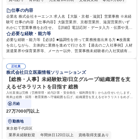
土日祝休み
仕事の内容
企業名 株式会社キーエンス 求人名 【大阪・京都・滋賀】営業事務 ※未経
験可 仕事の内容 【仕事内容】大阪営業所、京都営業所、滋賀営業所いず
れかにて営業事務をお任せ。 【詳細】電話応対・データ入力・伝票や見積
の作成・カタログ送付・来客対応・営業所内で発生する事務業務や業務改
必要な経験・能力等
善をお任せ。 【教育制度】ご入社後、育成担当とペアになりながらOJTに
必要な経験・能力等 【必須】■協調性を持って業務推進出来る方 ■改善案
て業務を覚えていただくことが可能です。業務システムがきちんと構築さ
を出しながら、主体的に業務を進めて行ける方 【過去のご入社事例】人材
れているため、スムーズに仕事に慣れることができる環境です。また、
派遣業界や保育業界等、メーカー以外、営業事務未経験者の入社実績有
「チームで成果を出す文化」があり、良いやり方を積極的に共有しながら
【当社の事務職について】単なる事務ではなく主体性を発揮したサポート
常に改善を目指す風土のため、安心して業務に取り組んでいただけます。
により、キーエンスの付加価値向上に貢献します。ベースの定型業務に加
募集職種 【大阪・京都・滋賀】営業事務 ※未経験可
正社員
えて、お客様や社員の状況に合わせ、能動的なサポート、改善の動きも期
株式会社日立医薬情報ソリューションズ
待され。組織を支えるスペシャリストとして、チームに貢献し、結果的に
社員から頼られる存在になることができます。平均19:30の退勤以降の業
【総務・人事】未経験歓迎/日立グループ/組織運営を支
務の持ち帰りも禁止されており、メリハリのある働き方となります。 学
えるゼネラリストを目指す 総務
歴・資格 学歴：大学院 大学 高専 短大 語学力： 資格：
入社直後は労務（労務管理・給与計算・安全衛生・福利厚生等）からお任せいたします。
将来は総務・採用・教育業務へ守備範囲を広げ、組織運営を支えるゼネラリストをめざせ
ます。
月給
27万7000円以上
勤務地
東京都千代田区
業界未経験歓迎
年間休日120日以上
資格取得支援あり