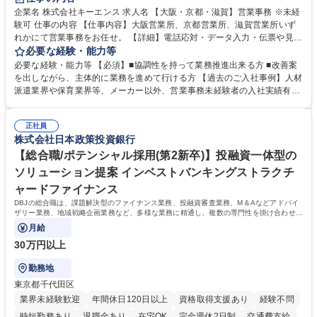
企業名 株式会社キーエンス 求人名 【大阪・京都・滋賀】営業事務 ※未経
験可 仕事の内容 【仕事内容】大阪営業所、京都営業所、滋賀営業所いず
れかにて営業事務をお任せ。 【詳細】電話応対・データ入力・伝票や見積
の作成・カタログ送付・来客対応・営業所内で発生する事務業務や業務改
必要な経験・能力等
善をお任せ。 【教育制度】ご入社後、育成担当とペアになりながらOJTに
必要な経験・能力等 【必須】■協調性を持って業務推進出来る方 ■改善案
て業務を覚えていただくことが可能です。業務システムがきちんと構築さ
を出しながら、主体的に業務を進めて行ける方 【過去のご入社事例】人材
れているため、スムーズに仕事に慣れることができる環境です。また、
派遣業界や保育業界等、メーカー以外、営業事務未経験者の入社実績有
「チームで成果を出す文化」があり、良いやり方を積極的に共有しながら
【当社の事務職について】単なる事務ではなく主体性を発揮したサポート
常に改善を目指す風土のため、安心して業務に取り組んでいただけます。
により、キーエンスの付加価値向上に貢献します。ベースの定型業務に加
募集職種 【大阪・京都・滋賀】営業事務 ※未経験可
正社員
えて、お客様や社員の状況に合わせ、能動的なサポート、改善の動きも期
株式会社日本政策投資銀行
待され。組織を支えるスペシャリストとして、チームに貢献し、結果的に
社員から頼られる存在になることができます。平均19:30の退勤以降の業
【総合職/ポテンシャル採用(第2新卒)】投融資一体型の
務の持ち帰りも禁止されており、メリハリのある働き方となります。 学
ソリューション提案 インベストバンキングストラクチ
歴・資格 学歴：大学院 大学 高専 短大 語学力： 資格：
ャードファイナンス
DBJの総合職は、課題解決型のファイナンス業務、投融資審査業務、M＆Aなどアドバイ
ザリー業務、地域戦略企画業務など、多様な業務に精通し、複数の専門性を掛け合わせて
広く社会に貢献していく職種です。
月給
30万円以上
勤務地
東京都千代田区
業界未経験歓迎
年間休日120日以上
資格取得支援あり
経験不問
時短勤務あり
退職金あり
在宅OK
完全週休2日制
交通費支給