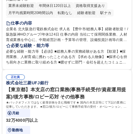
業界未経験歓迎
年間休日120日以上
資格取得支援あり
月平均残業時間20時間以内
転勤なし
経験者歓迎
駅ナカ
退職金あり
完全週休2日制
交通費支給
駅近5分以内
仕事の内容
土日祝休み
服装自由
昼食補助あり
食事補助あり
企業名 北大阪急行電鉄株式会社 求人名 【豊中市/総務人事】経験者歓迎！/
阪急阪神HDグループ/年休124日 仕事の内容 当社にて採用関係業務、人材
育成業務を中心に、中期経営計画・予算等の管理、設備投資計画等の策
定、さらに社内の重要会議の運営等、経営の根幹となる幅広い総務人事業
必要な経験・能力等
務全般を担当していただきます。 【主な業務内容】 ■採用関係業務および
必要な経験・能力等 【必須】■総務人事の実務経験がある方 【歓迎】■採
人材育成(社員研修)業務の推進 ■中期経営計画および予算等の管理 ■設備
用業務、人材育成に携わったことのある方 【求める人物像】 ■探求心を持
投資計画等の策定 ■社内の重要会議の運営 ■その他総務人事業務全般 【入
ち前向きに業務に取り組める方 ■臆せずに部門・会社を超えたコミュニケ
社後】入社後は採用や育成をメインに担当し将来的には経営根幹に関わる
ーションの取れる方 ■自分で考えて行動のできる方 ■第二の創業期を迎え
総務人事業務全般へ幅広く従事していただきます。 募集職種 【豊中市/総
る当社で組織の次代を担うネクスト人材として長期的に成長したい方 ■周
務人事】経験者歓迎！/阪急阪神HDグループ/年休124日
正社員
囲のメンバーと協調しつつ主体性を持って能動的に業務を推進できる方 学
株式会社三菱UFJ銀行
歴・資格 学歴：大学院 大学 高専 短大 専修学校 高校 語学力： 資格：
【東京都】本支店の窓口業務(事務手続受付/資産運用提
案)/後方事務/ロビー応対 その他事務
★バックオフィスではなく顧客折衝を含む職種です★ 国内の本支店等にて下記の業務に
従事していただきます。 ■窓口/後方/ロビーにて事務手続等の受付・オペレーション、お
客様対応
月給
32万4000円以上
勤務地