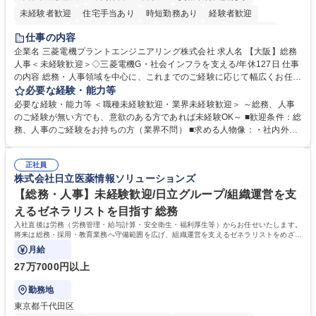
未経験者歓迎
住宅手当あり
時短勤務あり
経験者歓迎
退職金あり
在宅OK
賞与あり
完全週休2日制
交通費支給
仕事の内容
駅近5分以内
土日祝休み
服装自由
寮・社宅あり
食事補助あり
企業名 三菱電機プラントエンジニアリング株式会社 求人名 【大阪】総務
人事＜未経験歓迎＞◇三菱電機G・社会インフラを支える/年休127日 仕事
の内容 総務・人事領域を中心に、これまでのご経験に応じて幅広くお任せ
します。 ＜具体的には＞ ・総務/人事労務（給与・社保・勤怠管理など）
必要な経験・能力等
・採用・教育研修 ・福利厚生運用 など ※基本的には事務所勤務ですが、
必要な経験・能力等 ＜職種未経験歓迎・業界未経験歓迎＞ ～総務、人事
採用や教育等の業務内容により、関西圏以外への日帰り・宿泊を伴う国内
のご経験が無い方でも、意欲のある方であれば未経験OK～ ■歓迎条件：総
出張もございます。 ※担当業務を持ちつつ、お互いに助け合いながら、総
務、人事のご経験をお持ちの方（業界不問） ■求める人物像：・社内外の
務部という組織として協力しながら進める体制です。 募集職種 【大阪】
関係各部門との調整を率先して行い、業務を円滑に遂行できる協調性やコ
総務人事＜未経験歓迎＞◇三菱電機G・社会インフラを支える/年休127日
ミュニケーション能力を持っている方 ・人事総務領域に興味がありゼネラ
正社員
リスト志向をお持ちの方 学歴・資格 学歴：大学院 大学 語学力： 資格：
株式会社日立医薬情報ソリューションズ
【総務・人事】未経験歓迎/日立グループ/組織運営を支
えるゼネラリストを目指す 総務
入社直後は労務（労務管理・給与計算・安全衛生・福利厚生等）からお任せいたします。
将来は総務・採用・教育業務へ守備範囲を広げ、組織運営を支えるゼネラリストをめざせ
ます。
月給
27万7000円以上
勤務地
東京都千代田区