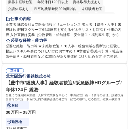
業界未経験歓迎
年間休日120日以上
資格取得支援あり
介護休暇あり
月平均残業時間20時間以内
未経験者歓迎
住宅手当あり
時短勤務あり
退職金あり
在宅OK
賞与あり
仕事の内容
育休あり
完全週休2日制
交通費支給
土日祝休み
寮・社宅あり
企業名 株式会社日立医薬情報ソリューションズ 求人名 【総務・人事】未
経験歓迎/日立グループ/組織運営を支えるゼネラリストを目指す 仕事の内
容 入社直後は労務（労務管理・給与計算・安全衛生・福利厚生等）からお
任せいたします。将来は総務・採用・教育業務へ守備範囲を広げ、組織運
必要な経験・能力等
営を支えるゼネラリストをめざせます。 ・初期業務：労働時間管理、給与
必要な経験・能力等 ★未経験歓迎！ ★人事・総務領域を横断的に経験し
計算、社会保険対応、福利厚生管理、安全衛生、健康経営推進等をお任せ
幅広いスキルを身につけたい方におすすめ！ ■労務管理(給与計算・社会保
します。ご経験に応じて、休職者管理など、幅広く経験を積んでいただき
険手続き・勤怠管理など)に関心があり主体的に取り組める方 ※労務経験
ます。 ・将来的な広がり：総務・採用・教育・税務対応・経営企画等。
者は早期にご活躍いただけます。 ■チームで仕事を推進できる方■将来は
★メンバーがマンツーマンで丁寧に教えるため、ご経験が浅くても安心！
マネジメント職として活躍したい 【尚可】■人事、労務、採用、教育業務
幅広く経験を積みたい意欲がある方に最適な環境です。 募集職種 【総
正社員
のご経験 ■労務管理（給与計算・社会保険手続き・勤怠管理など）の経験
北大阪急行電鉄株式会社
務・人事】未経験歓迎/日立グループ/組織運営を支えるゼネラリストを目
■衛生管理者の資格をお持ちの方 学歴・資格 学歴：大学院 大学 高専 短大
指す
専修学校 高校 語学力： 資格：
【豊中市/総務人事】経験者歓迎!/阪急阪神HDグループ/
年休124日 総務
当社にて採用関係業務、人材育成業務を中心に、中期経営計画・予算等の管理、設備投資
計画等の策定、さらに社内の重要会議の運営等、経営の根幹となる幅広い総務人事業務全
般を担当していただきます。
月給
30万円～38万円
勤務地
大阪府豊中市