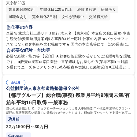
東京都23区
業界未経験歓迎
年間休日120日以上
経験者歓迎
研修あり
退職金あり
完全週休2日制
女性が活躍中
交通費支給
土日祝休み
仕事の内容
企業名 株式会社三菱ＵＦＪ銀行 求人名 【東京都】本支店の窓口業務(事務
手続受付/資産運用提案)/後方事務/ロビー応対 仕事の内容 ★バックオフィ
スではなく顧客折衝を含む職種です★ 国内の本支店等にて下記の業務に従
事していただきます。 ■窓口/後方/ロビーにて事務手続等の受付・オペレ
必要な経験・能力等
ーション、お客様対応 ■窓口にて、ご来店された個人のお客様に対して金
必要な経験・能力等 【必須】★顧客折衝経験を活かしてご活躍可能な環境
融商品のご提案 ■効率的な事務運用の検討・構築等 ≪業務紹介：ご応募前
です。 ■販売or接客or窓口業務or営業経験をお持ちの方(業界不問) ※対話
に必ずご覧ください≫ ※記事 https://www.mysite.bk.mufg.jp/career/circle/
を通じてニーズをヒアリングし対応/提案を実施した経験必須 ■正社員とし
article17/ ※動画 https://youtu.be/H-S7HaJqqbg 募集職種 【東京都】本支
ての就業経験1年以上 【歓迎】■金融業界での就業経験■銀行での預金為替
店の窓口業務(事務手続受付/資産運用提案)/後方事務/ロビー応対
事務経験 ■金融商品の提案・販売経験 ≪魅力≫研修やOJT環境が整ってい
正社員
るので安心して入行いただけます。 幅広いキャリアの選択肢があり、公募
公益財団法人東京都道路整備保全公社
や社内副業等を活用し、 一人ひとりが挑戦できるカルチャーが浸透してい
ます。 学歴・資格 学歴：大学院 大学 高専 短大 専修学校 高校 語学力：
【都庁グループ】総合職(事務) 残業月平均9時間未満/有
資格：
給年平均16日取得 一般事務
当社の総合職として、ジョブローテーションによる人事経理部門や収益事業等のフロント
部門の部署等幅広い部署での業務をお任せいたします。研修制度やキャリア支援が充実し
ております！ ※下記業務詳細
月給
22万1500円～30万円
勤務地