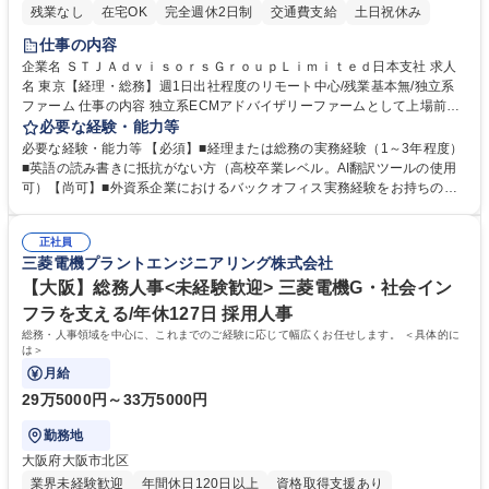
残業なし
在宅OK
完全週休2日制
交通費支給
土日祝休み
仕事の内容
企業名 ＳＴＪＡｄｖｉｓｏｒｓＧｒｏｕｐＬｉｍｉｔｅｄ日本支社 求人
名 東京【経理・総務】週1日出社程度のリモート中心/残業基本無/独立系
ファーム 仕事の内容 独立系ECMアドバイザリーファームとして上場前後
の資本市場戦略を設計する当社にて経理・総務をお任せします。基礎的な
必要な経験・能力等
バックオフィス業務からスタートし組織を支える専任担当として広く活躍
必要な経験・能力等 【必須】■経理または総務の実務経験（1～3年程度）
できる環境です。 ■日常経理、月次および年次決算サポート業務 ■本国
■英語の読み書きに抵抗がない方（高校卒業レベル。AI翻訳ツールの使用
（グローバル）との英文メール対応（AI翻訳ツール等を使用しての対応で
可）【尚可】■外資系企業におけるバックオフィス実務経験をお持ちの方
問題ございません） ■オフィス環境整備、郵便物の発送・受取等の総務業
【必須・尚可要件】簿記などの特別な資格や、TOEIC等のスコアは求めて
務全般 ■その他バックオフィス関連サポート ※ご経験に合わせて無理なく
おりません。日々の事務処理を丁寧かつ正確に行える方を歓迎します。
業務をお任せします。残業も基本的には発生せず、ご自身のペースで業務
正社員
【働き方について】現在は週4日程度の在宅勤務を実施しており、ワーク
三菱電機プラントエンジニアリング株式会社
を進めやすく定着率の高い環境です。 募集職種 東京【経理・総務】週1日
ライフバランスを重視する方に最適な環境です（フルリモートも面接で相
出社程度のリモート中心/残業基本無/独立系ファーム
談可）。【求める人物像】幅広いバックオフィス業務に柔軟に対応でき、
【大阪】総務人事<未経験歓迎> 三菱電機G・社会イン
社内外と円滑にコミュニケーションを取りながら業務を推進できる方 学
フラを支える/年休127日 採用人事
歴・資格 学歴：大学院 大学 高専 短大 専修学校 高校 語学力： 資格：
総務・人事領域を中心に、これまでのご経験に応じて幅広くお任せします。 ＜具体的に
は＞
月給
29万5000円～33万5000円
勤務地
大阪府大阪市北区
業界未経験歓迎
年間休日120日以上
資格取得支援あり