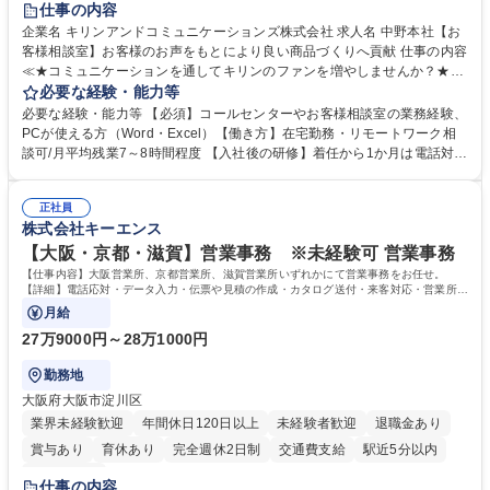
仕事の内容
企業名 キリンアンドコミュニケーションズ株式会社 求人名 中野本社【お
客様相談室】お客様のお声をもとにより良い商品づくりへ貢献 仕事の内容
≪★コミュニケーションを通してキリンのファンを増やしませんか？★≫
お客様のお声をより良い商品づくりに活かしていく上で、窓口となるお客
必要な経験・能力等
様相談室でのお仕事です。 日々お客様からいただくキリングループへのご
必要な経験・能力等 【必須】コールセンターやお客様相談室の業務経験、
意見を、企業活動に活かしています。お客様からの声に迅速かつ誠意をも
PCが使える方（Word・Excel）【働き方】在宅勤務・リモートワーク相
って対応、情報提供するとともにグループ内活動に反映しています。 【具
談可/月平均残業7～8時間程度 【入社後の研修】着任から1か月は電話対応
体的には】電話応対、メール、お手紙対応、ご指摘品調査報告書作成、有
のOJTを中心に実施し、電話対応に慣れた段階でメール・手紙のOJTを実
人チャットボット対応など。 【1日の対応件数】■電話：月間一人当たり
施する予定です。独り立ち以降もしっかりフォローする体制を整えていま
平均100件前後■メール・手紙：同上40件前後 募集職種 中野本社【お客様
正社員
すのでご安心ください。 【当社について】キリングループの広報機能を担
株式会社キーエンス
相談室】お客様のお声をもとにより良い商品づくりへ貢献
う会社として、お客様との出会いを大切にし、磨き上げたホスピタリティ
を込めてコミュニケーションをとりながら広報関連業務を行っておりま
【大阪・京都・滋賀】営業事務 ※未経験可 営業事務
す。 学歴・資格 学歴：大学院 大学 高専 短大 専修学校 高校 語学力： 資
【仕事内容】大阪営業所、京都営業所、滋賀営業所いずれかにて営業事務をお任せ。
格：
【詳細】電話応対・データ入力・伝票や見積の作成・カタログ送付・来客対応・営業所内
で発生する事務業務や業務改善をお任せ。
月給
27万9000円～28万1000円
勤務地
大阪府大阪市淀川区
業界未経験歓迎
年間休日120日以上
未経験者歓迎
退職金あり
賞与あり
育休あり
完全週休2日制
交通費支給
駅近5分以内
土日祝休み
仕事の内容