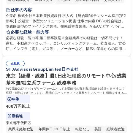
駅近5分以内
土日祝休み
第二新卒歓迎
寮・社宅あり
仕事の内容
食事補助あり
託児所あり
企業名 株式会社日本政策投資銀行 求人名 【総合職/ポテンシャル採用(第2
新卒)】投融資一体型のソリューション提案 仕事の内容 DBJの総合職は、
課題解決型のファイナンス業務、投融資審査業務、M＆Aなどアドバイザ
リー業務、地域戦略企画業務など、多様な業務に精通し、複数の専門性を
必要な経験・能力等
掛け合わせて広く社会に貢献していく職種です。 入社後は、横断的なロー
必要な経験・能力等 第二新卒歓迎※金融業界での経験は一切不問です！
テーションを経て適性や専門性に応じたキャリアを形成していただきま
商社、不動産デベロッパー、コンサルティングファーム、監査法人、官公
す。総合職として入社いただき、下記いずれかの部門でご活躍いただきま
庁、インフラ（電力、ガス等）、メーカーなど、幅広い業界からの採用実
す。※未経験の方に関しては、入行後3ヶ月間の金融の実務を学んでいた
績があります。 ＜求める人物像＞DBJでは、強い社会的使命感をもち、今
だく研修を準備しております。 ・法人RM業務・金融機能業務・コーポレ
後の日本のあり方を俯瞰する総合性と、金融分野のフロンティアを切り拓
ート・ナレッジ業務 ※それぞれの業務内容に関しては、別途その他労働条
正社員
く高い志を併せもった人材を求めています。ポテンシャル採用（第2新
STJAdvisorsGroupLimited日本支社
件備考欄に記載 募集職種 【総合職/ポテンシャル採用(第2新卒)】投融資一
卒）では、金融業界での経験や知識を問いません。新たな時代を見据え
体型のソリューション提案
て、複雑化する社会課題の解決に向けて先鞭をつける役割を担いたい、と
東京【経理・総務】週1日出社程度のリモート中心/残業
いう気概をお持ちの方を心待ちにしています。 学歴・資格 学歴：大学院
基本無/独立系ファーム 総務事務
大学 語学力： 資格：
独立系ECMアドバイザリーファームとして上場前後の資本市場戦略を設計する当社にて
経理・総務をお任せします。基礎的なバックオフィス業務からスタートし組織を支える専
任担当として広く活躍できる環境です。
年俸
400万円以上
勤務地
東京都千代田区
業界未経験歓迎
年間休日120日以上
転勤なし
英語
経験者歓迎