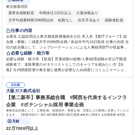
東京都新宿区
業界未経験歓迎
年間休日120日以上
介護休暇あり
月平均残業時間20時間以内
転勤なし
住宅手当あり
経験者歓迎
研修あり
退職金あり
賞与あり
完全週休2日制
交通費支給
仕事の内容
駅近5分以内
資格取得手当あり
食事補助あり
企業名 公益財団法人東京都道路整備保全公社 求人名 【都庁グループ】総
合職（事務）◇残業月平均9時間未満／有給年平均16日取得 仕事の内容 当
社の総合職として、ジョブローテーションによる人事経理部門や収益事業
等のフロント部門の部署等幅広い部署での業務をお任せいたします。研修
必要な経験・能力等
制度やキャリア支援が充実しております！ ※下記業務詳細 【業務詳細】■
必要な経験・能力等 【歓迎】営業経験or総務/人事/経理経験or官公庁職員
管理部門：広報、人事、経理など当公社の運営に係る管理業務 ■収益部
経験者で、道路事業のゼネラリストとしてのキャリアを積みたい方【社
門：駐車場の新規開拓、管理運営、新宿駅西口広場の「イベントコーナ
風】社内関係部署や東京都と連携が必要なため綿密にコミュニケーション
ー」などの管理運営 ■道路部門：整備の急がれる骨格幹線道路や木造住宅
を図っています。 【業務の魅力】■幅広く携われる：総合職（事務）で
密集地域の特定整備路線の用地取得、道路に関する普及啓発事業、都内の
は、駐車場の管理運営や道路用地の取得、公益財団法人の中枢を担う管理
道路施設や道路工事現場の見学ツアー事業 ※入社後は上記いずれかの部門
正社員
部門など多岐に渡る業務を経験できます。 ■様々なプロジェクト：駐車場
大阪ガス株式会社
へ配属。※業務内容変更の範囲：会社の定める業務 募集職種 【都庁グル
事業の他、新宿駅西口広場内に設置された照明を兼ねた広告「ブライトサ
ープ】総合職（事務）◇残業月平均9時間未満／有給年平均16日取得
イン」の管理運営を行うなど、事業収益を生み出す活動を積極的に行って
【第二新卒】事務系総合職 #関西を代表するインフラ
います。 学歴・資格 学歴：大学院 大学 高専 短大 専修学校 高校 語学力：
企業 #ポテンシャル採用 事業企画
資格：
事務系総合職として、人事総務、資源海外、事業企画、営業などの業務に従事していただ
きます。 【業務内容の一例】■所属事業部の勤労業務 ■海外に関係する各種業務 ■営業部
門の企画スタッフ、ルート営業
月給
22万7000円以上