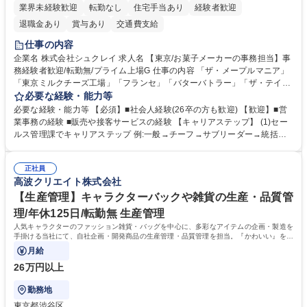
業界未経験歓迎
転勤なし
住宅手当あり
経験者歓迎
退職金あり
賞与あり
交通費支給
仕事の内容
企業名 株式会社シュクレイ 求人名 【東京/お菓子メーカーの事務担当】事
務経験者歓迎/転勤無/プライム上場G 仕事の内容 「ザ・メープルマニア」
「東京ミルクチーズ工場」「フランセ」「バターバトラー」「ザ・テイラ
ー」「DROOLY」等のブランドを多数展開する当社にて、オリジナル菓子
必要な経験・能力等
ブランド商品の事務業務をお任せいたします。 【具体的な業務内容】 ■店
必要な経験・能力等 【必須】■社会人経験(26卒の方も歓迎) 【歓迎】■営
舗からの発注受付/PC入力業務 ■受電対応(社内/社外) ■商品のマスター登
業事務の経験 ■販売や接客サービスの経験 【キャリアステップ】 (1)セー
録 ■日々の売上抽出・報告 ■提携企業への書類送付業務 ■契約書管理業務
ルス管理課でキャリアステップ 例:一般→チーフ→サブリーダー→統括リ
■ホームページへの問い合わせ対応 など 募集職種 【東京/お菓子メーカー
ーダー→マネージャー (2)他ポジションへのキャリアも可能 ※過去、未経
の事務担当】事務経験者歓迎/転勤無/プライム上場G
験で経営管理部内で経理へ異動した方もいらっしゃいます。年3回の面談
正社員
や個別面談を通してご自身のキャリアと向き合っていただき、会社として
高波クリエイト株式会社
もバックアップしていきます。 学歴・資格 学歴：大学院 大学 高専 短大
専修学校 高校 語学力： 資格：
【生産管理】キャラクターバックや雑貨の生産・品質管
理/年休125日/転勤無 生産管理
人気キャラクターのファッション雑貨・バッグを中心に、多彩なアイテムの企画・製造を
手掛ける当社にて、自社企画・開発商品の生産管理・品質管理を担当。『かわいい』を届
けるやりがいのあるポジションです。
月給
26万円以上
勤務地
東京都渋谷区