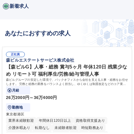
新着求人
あなたにおすすめの求人
正社員
森ビルエステートサービス株式会社
【森ビルG】人事・総務 賞与5ヶ月 年休120日 残業少な
め リモート可 福利厚生/労務/給与管理人事
森ビルグループの安定した環境で、バックオフィスから会社を支える人事・総務をお任せ
します。 労務と総務の業務をバランスよく担当し、ゆくゆくは制度改定などのコア業務
にも挑戦できる、やりがいある環境です。
月給
26万2000円～36万4000円
勤務地
東京都港区
業界未経験歓迎
年間休日120日以上
資格取得支援あり
介護休暇あり
転勤なし
未経験者歓迎
時短勤務あり