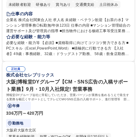
未経験者歓迎
研修あり
賞与あり
交通費支給
土日祝休み
仕事の内容
企業名 株式会社関東合人社 求人名 未経験・ベテラン歓迎【お茶の水】マ
ンション管理事務◎転勤無/年休123日 仕事の内容 ■マンション管理組合の
運営サポート及び管理員の指導 ■担当物件における修繕工事等受注業務 ■
事務所内での事務業務等 ★異業界からの転職者が多数活躍しています
必要な経験・能力等
【年収補足】532万円 ＋別途インセンティヴで平均約100万円/年（昨年度
必要な経験・能力等 【必須】■資格取得に向けてコツコツ努力できる方 ■
実績） ＋管理業務主任者資格手当50,000円/月 ★親会社である株式会社合
PCスキル（Excel,PowerPoint,Word） ■積極的に行動できる方 【入社
人社計画研究所社のグループ会社として、質の高いサービスと適性価格を
者】49歳：事務経験、32歳：ドラッグストア勤務、 58歳：飲食店勤務
武器に約20年受託戸数増加中です。https://www.gojin.co.jp/abt/abt_3.html
等：中途採用の9割が未経験者！ 【資格取得支援】■メンター制度■社内模
募集職種 未経験・ベテラン歓迎【お茶の水】マンション管理事務◎転勤
試や研修制度など充実！ ＊未資格者の8割以上が入社2年以内に資格を取
無/年休123日
正社員
得出来ております！ 【魅力】■フレックス制度、未経験からでも下限年収
株式会社セレブリックス
を一律支給！ ■管理業務主任者資格取得後には50,000円/月の手当あり！
学歴・資格 学歴：大学院 大学 高専 短大 専修学校 高校 語学力： 資格：第
大阪|博報堂DYグループ【CM・SNS広告の入稿サポー
一種運転免許普通自動車
ト業務】9月・10月入社限定! 営業事務
博報堂DYグループ会社に常駐していただき、営業パーソンが業務を進めるうえで発生す
る業務を幅広くサポートとしてテレビCMやSNS広告の入稿サポート、進行管理等 部内
アシスタントとしての業務をお任せします。
年俸
336万円～420万円
勤務地
大阪府大阪市北区
業界未経験歓迎
副業・WワークOK
年間休日120日以上