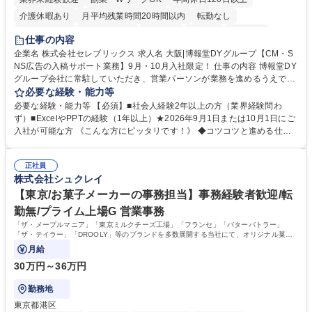
介護休暇あり
月平均残業時間20時間以内
転勤なし
未経験者歓迎
時短勤務あり
研修あり
在宅OK
育休あり
仕事の内容
完全週休2日制
交通費支給
駅近5分以内
企業名 株式会社セレブリックス 求人名 大阪|博報堂DYグループ【CM・S
NS広告の入稿サポート業務】9月・10月入社限定！ 仕事の内容 博報堂DY
グループ会社に常駐していただき、営業パーソンが業務を進めるうえで発
生する業務を幅広くサポートとしてテレビCMやSNS広告の入稿サポー
必要な経験・能力等
ト、進行管理等 部内アシスタントとしての業務をお任せします。 ◆得意
必要な経験・能力等 【必須】■社会人経験2年以上の方（業界経験問わ
先との定例資料作成 ◆競合調査 ◆広告出稿の進行管理、確認 ◆広告出稿
ず）■ExcelやPPTの経験（1年以上）★2026年9月1日または10月1日にご
後のデータ抽出と効果測定、資料作成 ◆TVCM放送枠の情報管理、不備確
入社が可能な方 《こんな方にピッタリです！》 ◆コツコツと進める仕事
認 ◆TV視聴率データ抽出、資料作成 ◆SNS広告(InstagramやFacebook
が好きな方 ◆チームで協力しながらやりがいのある仕事がしたい方 ◆コ
等)の入稿サポート ◆常駐先への活動履歴の報告 ◆得意先とのビジネスメ
ミュニケーションを取りながら仕事をするのが得意な方 ◆業務を通してキ
ール対応 ◆常駐先に向けた事業拡大の提案 など 募集職種 大阪|博報堂DY
正社員
ャリア・スキルUPを目指したい方 学歴・資格 学歴：大学院 大学 高専 短
株式会社シュクレイ
グループ【CM・SNS広告の入稿サポート業務】9月・10月入社限定！
大 専修学校 高校 語学力： 資格：
【東京/お菓子メーカーの事務担当】事務経験者歓迎/転
勤無/プライム上場G 営業事務
「ザ・メープルマニア」「東京ミルクチーズ工場」「フランセ」「バターバトラー」
「ザ・テイラー」「DROOLY」等のブランドを多数展開する当社にて、オリジナル菓子
ブランド商品の事務業務をお任せいたします。
月給
30万円～36万円
勤務地
東京都港区