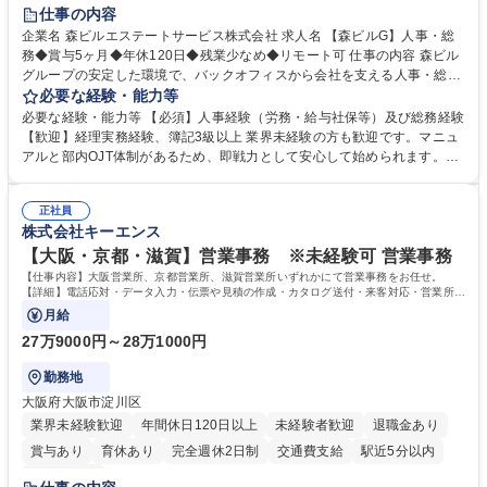
経験者歓迎
退職金あり
在宅OK
賞与あり
育休あり
仕事の内容
完全週休2日制
交通費支給
長期歓迎
駅近5分以内
土日祝休み
企業名 森ビルエステートサービス株式会社 求人名 【森ビルG】人事・総
務◆賞与5ヶ月◆年休120日◆残業少なめ◆リモート可 仕事の内容 森ビル
グループの安定した環境で、バックオフィスから会社を支える人事・総務
をお任せします。 労務と総務の業務をバランスよく担当し、ゆくゆくは制
必要な経験・能力等
度改定などのコア業務にも挑戦できる、やりがいある環境です。 ■勤怠管
必要な経験・能力等 【必須】人事経験（労務・給与社保等）及び総務経験
理、給与計算、社会保険手続き、年末調整等の労務管理全般 ■入退社手続
【歓迎】経理実務経験、簿記3級以上 業界未経験の方も歓迎です。マニュ
き、社内規定の改定や人事制度改定などのコア業務 ■社内イベントの企画
アルと部内OJT体制があるため、即戦力として安心して始められます。
運営やその他総務業務全般 ※労務と総務を1：1の割合でお任せ。 入社後
【魅力・やりがい】森ビルGの安定基盤で労務から総務まで幅広く携われ
は部内のOJTを中心に、あなたの経験に合わせて不足している部分はいつ
ます。定型業務に留まらず、社内規定や人事制度の改定など会社のコア業
でも質問・相談できる環境が整っているため、安心して成長できます。 募
正社員
務に挑戦できるため、自身の成長と組織への貢献度をダイレクトに実感で
株式会社キーエンス
集職種 【森ビルG】人事・総務◆賞与5ヶ月◆年休120日◆残業少なめ◆
きます。 残業少なめ、週1日リモート可など、ワークライフバランスを保
リモート可
ち長期活躍できる環境です。 「これまでの幅広い経験を活かし、長期的な
【大阪・京都・滋賀】営業事務 ※未経験可 営業事務
キャリアを築きたい」という前向きな意欲と挑戦を全力で応援します。 学
【仕事内容】大阪営業所、京都営業所、滋賀営業所いずれかにて営業事務をお任せ。
歴・資格 学歴：大学院 大学 高専 短大 専修学校 高校 語学力： 資格：日商
【詳細】電話応対・データ入力・伝票や見積の作成・カタログ送付・来客対応・営業所内
で発生する事務業務や業務改善をお任せ。
簿記検定1級 日商簿記検定2級 日商簿記検定3級
月給
27万9000円～28万1000円
勤務地
大阪府大阪市淀川区
業界未経験歓迎
年間休日120日以上
未経験者歓迎
退職金あり
賞与あり
育休あり
完全週休2日制
交通費支給
駅近5分以内
土日祝休み