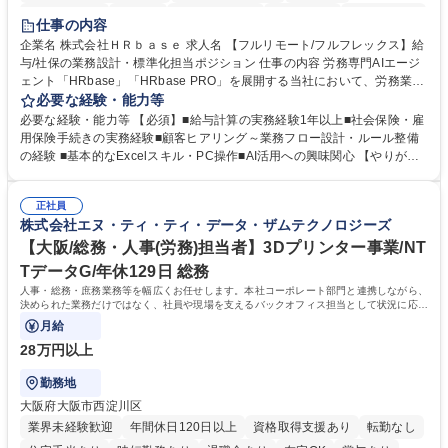
時短勤務あり
在宅OK
完全週休2日制
交通費支給
駅近5分以内
仕事の内容
服装自由
企業名 株式会社ＨＲｂａｓｅ 求人名 【フルリモート/フルフレックス】給
与/社保の業務設計・標準化担当ポジション 仕事の内容 労務専門AIエージ
ェント「HRbase」「HRbase PRO」を展開する当社において、労務業務
のオペレーション設計担当をクライアントの課題や要望をヒアリングし、
必要な経験・能力等
業務設計やシステム設定へと落とし込むポジションです。 【具体的に
必要な経験・能力等 【必須】■給与計算の実務経験1年以上■社会保険・雇
は】・業務オペレーション設計（要件定義/顧客ヒアリング/業務オペレー
用保険手続きの実務経験■顧客ヒアリング～業務フロー設計・ルール整備
ションの洗い出し、ルール整備、システム設定) ・業務マニュアル作成、
の経験 ■基本的なExcelスキル・PC操作■AI活用への興味関心 【やりが
改善 ・給与、賞与計算、及び明細発行 ・社会保険手続（入退社時、年間
い】必要に応じてコンサルティングも行いながら、給与計算や社会保険手
業務など） ・顧客企業のメイン担当者としての窓口対応業務 ・その他
続に関わるフローの設計、マニュアルの作成まで幅広く担当します。単な
（年調等の年次業務など） 募集職種 【フルリモート/フルフレックス】給
正社員
る設計にとどまらず、ご自身が現場のエキスパートとしてオペレーション
株式会社エヌ・ティ・ティ・データ・ザムテクノロジーズ
与/社保の業務設計・標準化担当ポジション
を実行する機会もあり、実務と改善の両面でスキルを発揮できる環境で
す。 学歴・資格 学歴：大学院 大学 高専 短大 専修学校 高校 語学力： 資
【大阪/総務・人事(労務)担当者】3Dプリンター事業/NT
格：
TデータG/年休129日 総務
人事・総務・庶務業務等を幅広くお任せします。本社コーポレート部門と連携しながら、
決められた業務だけではなく、社員や現場を支えるバックオフィス担当として状況に応じ
て柔軟に対応いただくことを期待します。
月給
28万円以上
勤務地
大阪府大阪市西淀川区
業界未経験歓迎
年間休日120日以上
資格取得支援あり
転勤なし