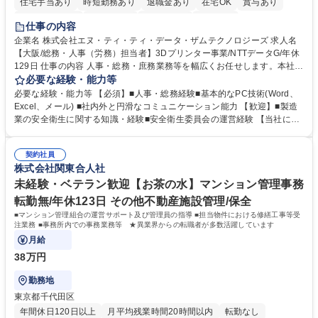
住宅手当あり
時短勤務あり
退職金あり
在宅OK
賞与あり
完全週休2日制
交通費支給
土日祝休み
服装自由
仕事の内容
企業名 株式会社エヌ・ティ・ティ・データ・ザムテクノロジーズ 求人名
【大阪/総務・人事（労務）担当者】3Dプリンター事業/NTTデータG/年休
129日 仕事の内容 人事・総務・庶務業務等を幅広くお任せします。本社コ
ーポレート部門と連携しながら、決められた業務だけではなく、社員や現
必要な経験・能力等
場を支えるバックオフィス担当として状況に応じて柔軟に対応いただくこ
必要な経験・能力等 【必須】■人事・総務経験■基本的なPC技術(Word、
とを期待します。 【詳細】■入退社手続き、社員情報管理■入社時オリエ
Excel、メール) ■社内外と円滑なコミュニケーション能力 【歓迎】■製造
ンテーションの実施■勤怠・各種申請内容の確認■採用業務のサポート■来
業の安全衛生に関する知識・経験■安全衛生委員会の運営経験 【当社につ
客・電話対応 ■郵便物の受領・発送・管理■オフィス設備・備品管理■建
いて】 ◎設立したばかりの会社であり、一緒に企業を立ち上げ・拡大しよ
物・設備修繕の手配及び業者対応■押印・契約書管理等の庶務業務■安全衛
うという意欲のある方を求めています。 ◎経営に近い立場で幅広くキャリ
生に関する業務等■健康診断、産業医面談、休職・復職手続き等の労務サ
契約社員
アが磨けます。 ◎NTTデータグループであり福利厚生は充実しているとと
株式会社関東合人社
ポート■社内ルールの運用・各種社内案内■その他、拠点運営に関わる管理
もに、働き方改革も推進しています。 学歴・資格 学歴：大学院 大学 高専
部門業務 募集職種 【大阪/総務・人事（労務）担当者】3Dプリンター事
短大 専修学校 語学力： 資格：
未経験・ベテラン歓迎【お茶の水】マンション管理事務
業/NTTデータG/年休129日
転勤無/年休123日 その他不動産施設管理/保全
■マンション管理組合の運営サポート及び管理員の指導 ■担当物件における修繕工事等受
注業務 ■事務所内での事務業務等 ★異業界からの転職者が多数活躍しています
月給
38万円
勤務地
東京都千代田区
年間休日120日以上
月平均残業時間20時間以内
転勤なし