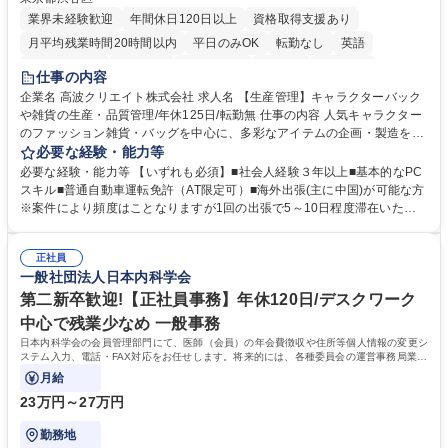
業界未経験歓迎
年間休日120日以上
資格取得支援あり
月平均残業時間20時間以内
平日のみOK
転勤なし
英語
住宅手当あり
研修あり
退職金あり
在宅OK
賞与あり
仕事の内容
完全週休2日制
交通費支給
駅近5分以内
中国語
土日祝休み
企業名 高波クリエイト株式会社 求人名 【生産管理】キャラクターバック
や雑貨の生産・品質管理/年休125日/転勤無 仕事の内容 人気キャラクター
のファッション雑貨・バッグを中心に、多彩なアイテムの企画・製造を手
掛ける当社にて、自社企画・開発商品の生産管理・品質管理を担当。『か
必要な経験・能力等
わいい』を届けるやりがいのあるポジションです。 有名ブランドやキャラ
必要な経験・能力等 【いずれも必須】■社会人経験３年以上■基本的なPC
クターライセンスを活用した商品の企画・開発・販売を行っています。企
スキル■普通自動車運転免許（AT限定可）■海外出張(主に中国)が可能な方
画段階から納品まで、商品の製造に関わる全てのプロセスにおいて、生産
※案件により頻度はことなりますが1回の出張で5～10日程度滞在いただ
管理及び品質管理を担当。仕様書の作成、生産スケジュールの組立て、工
く予定です。 【歓迎】■英語もしくは中国語に抵抗のない方■雑貨品など
場へ見積依頼・価格交渉、サンプルの品質確認や検査の手配、ライセンス
の生産管理業務の経験 ≪求める人物像≫ ・製品の検品業務などあるた
元様とのやり取り、輸入関連の書類の管理、国内倉庫での品質チェック、
正社員
め、『コツコツと実直に取り組める方』 ・工場やライセンス元を含む社内
一般社団法人日本内科学会
工場開拓などがございます。 募集職種 【生産管理】キャラクターバック
外関係者と友好なコミュニケーションが取れる方 ※折衝は営業担当がメイ
や雑貨の生産・品質管理/年休125日/転勤無
ンで行います。 学歴・資格 学歴：大学院 大学 高専 短大 専修学校 高校 語
第二新卒歓迎!【正社員事務】年休120日/デスクワーク
学力： 資格：
中心で残業少なめ 一般事務
日本内科学会の会員管理部門にて、医師（会員）の年会費徴収や住所等個人情報の変更シ
ステム入力、電話・FAX対応をお任せします。将来的には、各種委員会の運営事務局業務
などにも幅広く携わっていただきます。
月給
23万円～27万円
勤務地