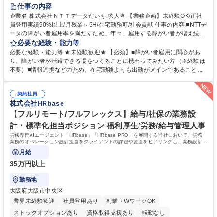
育休あり
完全週休2日制
交通費支給
駅近5分以内
土日祝休み
仕事の内容
企業名 株式会社ＮＴＴデータだいち 求人名 【業務企画】未経験OK/正社
員登用実績90%以上/月残業～5H/在宅勤務可/社会貢献 仕事の内容 ■NTTデ
ータの障がい者雇用率を満たすため、年々、雇用する障がい者が増え続け
ています。中でも、完全在宅勤務の障がい者の増加数が多いため、その業
必要な経験・能力等
務を増やすお仕事を担っていただきます。 【詳細】■既存業務の拡大およ
必要な経験・能力等 ★未経験歓迎★ 【必須】■障がい者雇用に関心があ
び運用のサポート(オペレーション業務:申請書の作成代行等) ■新規事業・
り、障がい者が活躍できる場をつくることに携わってみたい方（※経験は
サービスの企画立案および推進 障がい者の方にどんな仕事があると良いか
不要）■情報連携などのため、在宅勤務よりも出勤がメインであることに
考えてみてほしいと募集しているので、意見を吸い上げ実現に向けて企画
理解いただける方 【魅力・やりがい】自身の企画が障がい者の新たな雇用
します。 ■在宅勤務の障がい者社員とのコミュニケーションを通じた適性
や活躍の場を生む、唯一無二の社会貢献性を実感できます。 【正社員登
やスキルの把握 ■AI活用業務など、既存領域を超えた案件の開拓 ■NTTデ
契約社員
用】正社員登用を前提としておりますので、最短で1.5年～2年で正社員へ
株式会社HRbase
ータグループの会社へ提案活動 募集職種 【業務企画】未経験OK/正社員登
の雇用切り替えとなります。過去の正社員登用率は90％です。 将来的に
用実績90%以上/月残業～5H/在宅勤務可/社会貢献
は当社の中核となる管理職になって頂く事を期待しています。 正社員登用
【フルリモート/フルフレックス】給与/社保の業務設
に向け全力でサポートを行いますのでご安心ください。 学歴・資格 学
計・標準化担当ポジション 福利厚生/労務/給与管理人事
歴：大学院 大学 高専 短大 専修学校 高校 語学力： 資格：
労務専門AIエージェント「HRbase」「HRbase PRO」を展開する当社において、労務
業務のオペレーション設計担当をクライアントの課題や要望をヒアリングし、業務設計や
システム設定へと落とし込むポジションです。
月給
35万円以上
勤務地
大阪府大阪市中央区
業界未経験歓迎
社員登用あり
副業・WワークOK
ストックオプションあり
資格取得支援あり
転勤なし