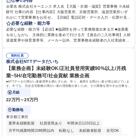
仕事の内容
企業名 株式会社キーエンス 求人名 【大阪・京都・滋賀】営業事務 ※未経
験可 仕事の内容 【仕事内容】大阪営業所、京都営業所、滋賀営業所いず
れかにて営業事務をお任せ。 【詳細】電話応対・データ入力・伝票や見積
の作成・カタログ送付・来客対応・営業所内で発生する事務業務や業務改
必要な経験・能力等
善をお任せ。 【教育制度】ご入社後、育成担当とペアになりながらOJTに
必要な経験・能力等 【必須】■協調性を持って業務推進出来る方 ■改善案
て業務を覚えていただくことが可能です。業務システムがきちんと構築さ
を出しながら、主体的に業務を進めて行ける方 【過去のご入社事例】人材
れているため、スムーズに仕事に慣れることができる環境です。また、
派遣業界や保育業界等、メーカー以外、営業事務未経験者の入社実績有
「チームで成果を出す文化」があり、良いやり方を積極的に共有しながら
【当社の事務職について】単なる事務ではなく主体性を発揮したサポート
常に改善を目指す風土のため、安心して業務に取り組んでいただけます。
により、キーエンスの付加価値向上に貢献します。ベースの定型業務に加
募集職種 【大阪・京都・滋賀】営業事務 ※未経験可
契約社員
えて、お客様や社員の状況に合わせ、能動的なサポート、改善の動きも期
株式会社NTTデータだいち
待され。組織を支えるスペシャリストとして、チームに貢献し、結果的に
社員から頼られる存在になることができます。平均19:30の退勤以降の業
【業務企画】未経験OK/正社員登用実績90%以上/月残
務の持ち帰りも禁止されており、メリハリのある働き方となります。 学
業~5H/在宅勤務可/社会貢献 業務企画
歴・資格 学歴：大学院 大学 高専 短大 語学力： 資格：
■NTTデータの障がい者雇用率を満たすため、年々、雇用する障がい者が増え続けていま
す。中でも、完全在宅勤務の障がい者の増加数が多いため、その業務を増やすお仕事を担
っていただきます。
月給
22万円～25万円
勤務地
東京都江東区
業界未経験歓迎
社員登用あり
年間休日120日以上
月平均残業時間20時間以内
転勤なし
未経験者歓迎
在宅OK