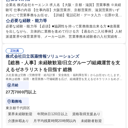
企業名 株式会社キーエンス 求人名 【大阪・京都・滋賀】営業事務 ※未経
験可 仕事の内容 【仕事内容】大阪営業所、京都営業所、滋賀営業所いず
れかにて営業事務をお任せ。 【詳細】電話応対・データ入力・伝票や見積
の作成・カタログ送付・来客対応・営業所内で発生する事務業務や業務改
必要な経験・能力等
善をお任せ。 【教育制度】ご入社後、育成担当とペアになりながらOJTに
必要な経験・能力等 【必須】■協調性を持って業務推進出来る方 ■改善案
て業務を覚えていただくことが可能です。業務システムがきちんと構築さ
を出しながら、主体的に業務を進めて行ける方 【過去のご入社事例】人材
れているため、スムーズに仕事に慣れることができる環境です。また、
派遣業界や保育業界等、メーカー以外、営業事務未経験者の入社実績有
「チームで成果を出す文化」があり、良いやり方を積極的に共有しながら
【当社の事務職について】単なる事務ではなく主体性を発揮したサポート
常に改善を目指す風土のため、安心して業務に取り組んでいただけます。
により、キーエンスの付加価値向上に貢献します。ベースの定型業務に加
募集職種 【大阪・京都・滋賀】営業事務 ※未経験可
正社員
えて、お客様や社員の状況に合わせ、能動的なサポート、改善の動きも期
株式会社日立医薬情報ソリューションズ
待され。組織を支えるスペシャリストとして、チームに貢献し、結果的に
社員から頼られる存在になることができます。平均19:30の退勤以降の業
【総務・人事】未経験歓迎/日立グループ/組織運営を支
務の持ち帰りも禁止されており、メリハリのある働き方となります。 学
えるゼネラリストを目指す 総務
歴・資格 学歴：大学院 大学 高専 短大 語学力： 資格：
入社直後は労務（労務管理・給与計算・安全衛生・福利厚生等）からお任せいたします。
将来は総務・採用・教育業務へ守備範囲を広げ、組織運営を支えるゼネラリストをめざせ
ます。
月給
27万7000円以上
勤務地
東京都千代田区
業界未経験歓迎
年間休日120日以上
資格取得支援あり
介護休暇あり
月平均残業時間20時間以内
未経験者歓迎
住宅手当あり
時短勤務あり
退職金あり
在宅OK
賞与あり