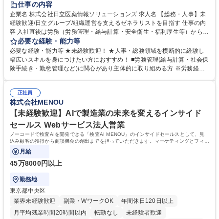
仕事の内容
育休あり
完全週休2日制
交通費支給
土日祝休み
寮・社宅あり
企業名 株式会社日立医薬情報ソリューションズ 求人名 【総務・人事】未
経験歓迎/日立グループ/組織運営を支えるゼネラリストを目指す 仕事の内
容 入社直後は労務（労務管理・給与計算・安全衛生・福利厚生等）からお
任せいたします。将来は総務・採用・教育業務へ守備範囲を広げ、組織運
必要な経験・能力等
営を支えるゼネラリストをめざせます。 ・初期業務：労働時間管理、給与
必要な経験・能力等 ★未経験歓迎！ ★人事・総務領域を横断的に経験し
計算、社会保険対応、福利厚生管理、安全衛生、健康経営推進等をお任せ
幅広いスキルを身につけたい方におすすめ！ ■労務管理(給与計算・社会保
します。ご経験に応じて、休職者管理など、幅広く経験を積んでいただき
険手続き・勤怠管理など)に関心があり主体的に取り組める方 ※労務経験
ます。 ・将来的な広がり：総務・採用・教育・税務対応・経営企画等。
者は早期にご活躍いただけます。 ■チームで仕事を推進できる方■将来は
★メンバーがマンツーマンで丁寧に教えるため、ご経験が浅くても安心！
マネジメント職として活躍したい 【尚可】■人事、労務、採用、教育業務
幅広く経験を積みたい意欲がある方に最適な環境です。 募集職種 【総
正社員
のご経験 ■労務管理（給与計算・社会保険手続き・勤怠管理など）の経験
株式会社MENOU
務・人事】未経験歓迎/日立グループ/組織運営を支えるゼネラリストを目
■衛生管理者の資格をお持ちの方 学歴・資格 学歴：大学院 大学 高専 短大
指す
専修学校 高校 語学力： 資格：
【未経験歓迎】AIで製造業の未来を変えるインサイド
セールス Webサービス法人営業
ノーコードで検査AIを開発できる「検査AI MENOU」のインサイドセールスとして、見
込み顧客の獲得から商談機会の創出までを担っていただきます。マーケティングとフィー
ルドセールスをつなぐ役割として、
月給
45万8000円以上
勤務地
東京都中央区
業界未経験歓迎
副業・WワークOK
年間休日120日以上
月平均残業時間20時間以内
転勤なし
未経験者歓迎