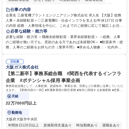
退職金あり
在宅OK
賞与あり
完全週休2日制
交通費支給
仕事の内容
駅近5分以内
土日祝休み
服装自由
寮・社宅あり
食事補助あり
企業名 三菱電機プラントエンジニアリング株式会社 求人名 【大阪】総務
人事＜未経験歓迎＞◇三菱電機G・社会インフラを支える/年休127日 仕事
の内容 総務・人事領域を中心に、これまでのご経験に応じて幅広くお任せ
します。 ＜具体的には＞ ・総務/人事労務（給与・社保・勤怠管理など）
必要な経験・能力等
・採用・教育研修 ・福利厚生運用 など ※基本的には事務所勤務ですが、
必要な経験・能力等 ＜職種未経験歓迎・業界未経験歓迎＞ ～総務、人事
採用や教育等の業務内容により、関西圏以外への日帰り・宿泊を伴う国内
のご経験が無い方でも、意欲のある方であれば未経験OK～ ■歓迎条件：総
出張もございます。 ※担当業務を持ちつつ、お互いに助け合いながら、総
務、人事のご経験をお持ちの方（業界不問） ■求める人物像：・社内外の
務部という組織として協力しながら進める体制です。 募集職種 【大阪】
関係各部門との調整を率先して行い、業務を円滑に遂行できる協調性やコ
総務人事＜未経験歓迎＞◇三菱電機G・社会インフラを支える/年休127日
ミュニケーション能力を持っている方 ・人事総務領域に興味がありゼネラ
正社員
リスト志向をお持ちの方 学歴・資格 学歴：大学院 大学 語学力： 資格：
大阪ガス株式会社
【第二新卒】事務系総合職 #関西を代表するインフラ
企業 #ポテンシャル採用 事業企画
事務系総合職として、人事総務、資源海外、事業企画、営業などの業務に従事していただ
きます。 【業務内容の一例】■所属事業部の勤労業務 ■海外に関係する各種業務 ■営業部
門の企画スタッフ、ルート営業
月給
22万7000円以上
勤務地
大阪府大阪市中央区
年間休日120日以上
資格取得支援あり
時短勤務あり
退職金あり