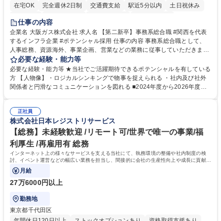
在宅OK
完全週休2日制
交通費支給
駅近5分以内
土日祝休み
服装自由
第二新卒歓迎
寮・社宅あり
食事補助あり
仕事の内容
企業名 大阪ガス株式会社 求人名 【第二新卒】事務系総合職 #関西を代表
するインフラ企業 #ポテンシャル採用 仕事の内容 事務系総合職として、
人事総務、資源海外、事業企画、営業などの業務に従事していただきま
す。 【業務内容の一例】■所属事業部の勤労業務 ■海外に関係する各種業
必要な経験・能力等
務 ■営業部門の企画スタッフ、ルート営業 【キャリアパス】入社後の配属
必要な経験・能力等 ★当社でご活躍期待できるポテンシャルを有している
ポジションで一定期間ご活躍頂いた後、本人の適性及び将来のキャリアを
方 【人物像】・ロジカルシンキングで物事を捉えられる ・社内及び社外
鑑みてジョブローテーションを行います。 【育成】OJTでの現場育成や研
関係者と円滑なコミュニケーションを図れる ■2024年度から2026年度ま
修カリキュラムを通じて、Daigasグループの業務で必要となる知識につい
での3ヵ年を対象とする「Daigasグループ中期経営計画2026」を策定しま
て学んでいただきます。 募集職種 【第二新卒】事務系総合職 #関西を代
した。https://www.osakagas.co.jp/company/press/pr2024/1777576_564
表するインフラ企業 #ポテンシャル採用
正社員
72.html ■エネルギーセキュリティの不安定化や気候変動による自然災害の
株式会社日本レジストリサービス
甚大化など、これまで以上に社会課題解決の重要性が高まっています。
「未来の日常」の創造に向けて持続可能な社会の実現に貢献してまいりま
【総務】未経験歓迎 /リモート可/世界で唯一の事業/福
す。 学歴・資格 学歴：大学院 大学 語学力： 資格：
利厚生 /再雇用有 総務
インターネット上の様々なサービスを支える当社にて、執務環境の整備や社内制度の検
討、イベント運営などの幅広い業務を担当し、間接的に会社の生産性向上や成長に貢献し
ている部署です。
月給
27万6000円以上
勤務地
東京都千代田区
年間休日120日以上
ストックオプションあり
資格取得支援あり