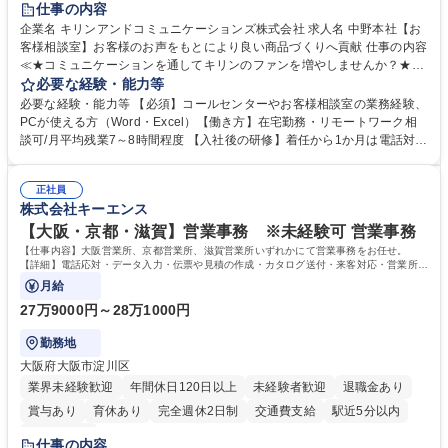
仕事の内容
企業名 キリンアンドコミュニケーションズ株式会社 求人名 中野本社【お
客様相談室】お客様のお声をもとにより良い商品づくりへ貢献 仕事の内容
≪★コミュニケーションを通してキリンのファンを増やしませんか？★≫
お客様のお声をより良い商品づくりに活かしていく上で、窓口となるお客
必要な経験・能力等
様相談室でのお仕事です。 日々お客様からいただくキリングループへのご
必要な経験・能力等 【必須】コールセンターやお客様相談室の業務経験、
意見を、企業活動に活かしています。お客様からの声に迅速かつ誠意をも
PCが使える方（Word・Excel）【働き方】在宅勤務・リモートワーク相
って対応、情報提供するとともにグループ内活動に反映しています。 【具
談可/月平均残業7～8時間程度 【入社後の研修】着任から1か月は電話対応
体的には】電話応対、メール、お手紙対応、ご指摘品調査報告書作成、有
のOJTを中心に実施し、電話対応に慣れた段階でメール・手紙のOJTを実
人チャットボット対応など。 【1日の対応件数】■電話：月間一人当たり
施する予定です。独り立ち以降もしっかりフォローする体制を整えていま
平均100件前後■メール・手紙：同上40件前後 募集職種 中野本社【お客様
正社員
すのでご安心ください。 【当社について】キリングループの広報機能を担
株式会社キーエンス
相談室】お客様のお声をもとにより良い商品づくりへ貢献
う会社として、お客様との出会いを大切にし、磨き上げたホスピタリティ
を込めてコミュニケーションをとりながら広報関連業務を行っておりま
【大阪・京都・滋賀】営業事務 ※未経験可 営業事務
す。 学歴・資格 学歴：大学院 大学 高専 短大 専修学校 高校 語学力： 資
【仕事内容】大阪営業所、京都営業所、滋賀営業所いずれかにて営業事務をお任せ。
格：
【詳細】電話応対・データ入力・伝票や見積の作成・カタログ送付・来客対応・営業所内
で発生する事務業務や業務改善をお任せ。
月給
27万9000円～28万1000円
勤務地
大阪府大阪市淀川区
業界未経験歓迎
年間休日120日以上
未経験者歓迎
退職金あり
賞与あり
育休あり
完全週休2日制
交通費支給
駅近5分以内
土日祝休み
仕事の内容