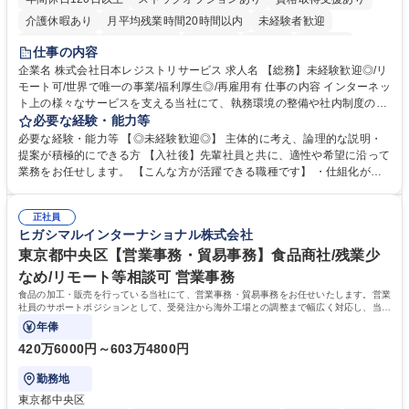
介護休暇あり
月平均残業時間20時間以内
未経験者歓迎
住宅手当あり
時短勤務あり
研修あり
在宅OK
賞与あり
仕事の内容
完全週休2日制
交通費支給
駅近5分以内
土日祝休み
服装自由
企業名 株式会社日本レジストリサービス 求人名 【総務】未経験歓迎◎/リ
モート可/世界で唯一の事業/福利厚生◎/再雇用有 仕事の内容 インターネッ
ト上の様々なサービスを支える当社にて、執務環境の整備や社内制度の検
討、イベント運営などの幅広い業務を担当し、間接的に会社の生産性向上
必要な経験・能力等
や成長に貢献している部署です。 会社の全メンバーが安心して長く成果を
必要な経験・能力等 【◎未経験歓迎◎】 主体的に考え、論理的な説明・
発揮できる環境を整えるために、毎日のメンテナンスや維持管理に加え、
提案が積極的にできる方 【入社後】先輩社員と共に、適性や希望に沿って
新たな施策検討を積極的に行っていただき、会社全体を巻き込み課題解決
業務をお任せします。 【こんな方が活躍できる職種です】 ・仕組化が好
を推進。 ・オフィス運営：執務環境の整備・物品管理・社内規定整備/改
き/得意・協働の姿勢を持っている・優先順位付け、マルチタスクが得意・
善・イベント企画/運営・非常時の対応 など、本人の希望や適性によって
様々な立場で物事を考えられる・定型業務だけでなく突発的な出来事にも
幅広い業務の体得が可能で、多様なキャリアパスを描くことも可能です。
正社員
対処できる・新しいことに興味関心がある 【魅力】■自己啓発支援：資格
ヒガシマルインターナショナル株式会社
募集職種 【総務】未経験歓迎◎/リモート可/世界で唯一の事業/福利厚生◎/
取得や通信教育など費用の80%（年間25万円まで）を補助 ■住宅手当：家
再雇用有
賃の50%（月額7万円まで）を補助 学歴・資格 学歴：大学院 大学 語学
東京都中央区【営業事務・貿易事務】食品商社/残業少
力： 資格：
なめ/リモート等相談可 営業事務
食品の加工・販売を行っている当社にて、営業事務・貿易事務をお任せいたします。営業
社員のサポートポジションとして、受発注から海外工場との調整まで幅広く対応し、当社
事業の根幹を支えていただきます。
年俸
420万6000円～603万4800円
勤務地
東京都中央区