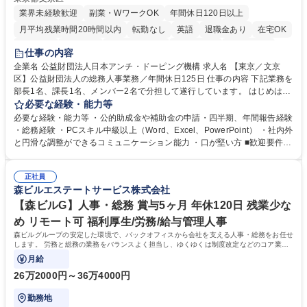
業界未経験歓迎
副業・WワークOK
年間休日120日以上
月平均残業時間20時間以内
転勤なし
英語
退職金あり
在宅OK
賞与あり
育休あり
完全週休2日制
交通費支給
土日祝休み
仕事の内容
食事補助あり
企業名 公益財団法人日本アンチ・ドーピング機構 求人名 【東京／文京
区】公益財団法人の総務人事業務／年間休日125日 仕事の内容 下記業務を
部長1名、課長1名、メンバー2名で分担して遂行しています。 はじめは担
当者として業務を覚えていただき、ゆくゆくはリーダーやマネージャーポ
必要な経験・能力等
ジションとして活躍いただくことを期待しています。 【総務・人事グルー
必要な経験・能力等 ・公的助成金や補助金の申請・四半期、年間報告経験
プの業務内容】 ・人事制度関連 ・採用活動 ・教育研修の企画、実行 ・勤
・総務経験 ・PCスキル中級以上（Word、Excel、PowerPoint） ・社内外
怠管理 ・官公庁への各種提出 ・法定の会議運営（評議員会、理事会） ・
と円滑な調整ができるコミュニケーション能力 ・口が堅い方 ■歓迎要件
コンプライアンス ・内部規程やルールの管理、整備、文書管理 ・契約関
・採用業務経験 ・英語に抵抗がない方 ・営業経験 学歴・資格 学歴：大学
連 ・衛生管理 ・防災関連・公的助成金の管理・オフィス、ファシリティ
院 大学 高専 短大 専修学校 高校 語学力： 資格：
管理 ・福利厚生関連 ・職員からの問合せ、相談対応 ・その他日常の総務
正社員
森ビルエステートサービス株式会社
業務全般 募集職種 【東京／文京区】公益財団法人の総務人事業務／年間
休日125日
【森ビルG】人事・総務 賞与5ヶ月 年休120日 残業少な
め リモート可 福利厚生/労務/給与管理人事
森ビルグループの安定した環境で、バックオフィスから会社を支える人事・総務をお任せ
します。 労務と総務の業務をバランスよく担当し、ゆくゆくは制度改定などのコア業務
にも挑戦できる、やりがいある環境です。
月給
26万2000円～36万4000円
勤務地