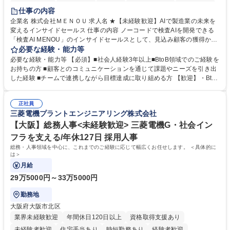
時短勤務あり
経験者歓迎
在宅OK
完全週休2日制
交通費支給
仕事の内容
駅近5分以内
土日祝休み
服装自由
企業名 株式会社ＭＥＮＯＵ 求人名 ★【未経験歓迎】AIで製造業の未来を
変えるインサイドセールス 仕事の内容 ノーコードで検査AIを開発できる
「検査AI MENOU」のインサイドセールスとして、見込み顧客の獲得から
商談機会の創出までを担っていただきます。マーケティングとフィールド
必要な経験・能力等
セールスをつなぐ役割として、 適切なタイミングで顧客とコミュニケーシ
必要な経験・能力等 【必須】■社会人経験3年以上■BtoB領域でのご経験を
ョンを取りながら、受注につながる商談機会の最大化を目指します。 【具
お持ちの方 ■顧客とのコミュニケーションを通じて課題やニーズを引き出
体的な仕事内容】 リードへの電話・メールによるアプローチ/リードナー
した経験 ■チームで連携しながら目標達成に取り組める方 【歓迎】・BtoB
チャリングおよび商談創出/CRMを活用した顧客情報の管理・分析/マーケ
SaaS企業での営業またはインサイドセールス経験 ・製造業向けの営業経
ティング施策と連携したフォローアップ/商談化率向上に向けた改善提案・
験 ・オフライン・オンラインセミナー登壇経験 ・マーケティング施策の
実行/フィールドセールスへの案件連携 募集職種 ★【未経験歓迎】AIで製
正社員
企画・実行経験 ・CRM・リードナーチャリングに関する知見 ・データを
三菱電機プラントエンジニアリング株式会社
造業の未来を変えるインサイドセールス
もとに営業プロセスを改善した経験 学歴・資格 学歴：大学院 大学 高専 短
大 専修学校 高校 語学力： 資格：
【大阪】総務人事<未経験歓迎> 三菱電機G・社会イン
フラを支える/年休127日 採用人事
総務・人事領域を中心に、これまでのご経験に応じて幅広くお任せします。 ＜具体的に
は＞
月給
29万5000円～33万5000円
勤務地
大阪府大阪市北区
業界未経験歓迎
年間休日120日以上
資格取得支援あり
未経験者歓迎
住宅手当あり
時短勤務あり
経験者歓迎