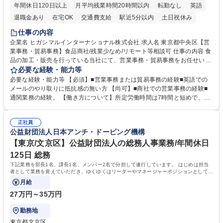
年間休日120日以上
月平均残業時間20時間以内
転勤なし
英語
退職金あり
在宅OK
交通費支給
駅近5分以内
土日祝休み
仕事の内容
企業名 ヒガシマルインターナショナル株式会社 求人名 東京都中央区【営
業事務・貿易事務】食品商社/残業少なめ/リモート等相談可 仕事の内容 食
品の加工・販売を行っている当社にて、営業事務・貿易事務をお任せいた
します。営業社員のサポートポジションとして、受発注から海外工場との
必要な経験・能力等
調整まで幅広く対応し、当社事業の根幹を支えていただきます。 ■受発注
必要な経験・能力等 【必須】■営業事務または貿易事務の経験■英語での
業務、請求書発行 ■海外工場とのスケジュール調整 ■在庫管理 ■輸入書類
メールのやり取りに抵抗感の無い方 【尚可】■商社での営業事務の経験■
の確認・作成 ■配送手配 ■通関業者を通して行う輸出入業全般 ■倉庫との
通関業務の経験。 【働き方について】所定労働時間は7時間と短めで、残
倉入れ調整等 ※ゼネラリストとしてのキャリアアップを目指すことが可能
業も月平均20時間以下です。時差出勤制度や週1日のリモート勤務も相談
です。単に商品を販売するだけでなく原料の仕入れから販売までをトータ
可能で、ワークライフバランスを保ち長期就業しやすい環境です。 【当社
ルプロデュースしているため、商品に関わる全ての業務をサポート頂きま
正社員
の強み】1991年の設立以来、外食産業を中心としたお客様の多様なニー
公益財団法人日本アンチ・ドーピング機構
す。 募集職種 東京都中央区【営業事務・貿易事務】食品商社/残業少なめ/
ズに沿った冷凍水産物等の生産・輸入・販売を一貫して手掛けています。
リモート等相談可
自社工場と海外拠点の強固な連携によるワンストップサービスが最大の強
【東京/文京区】公益財団法人の総務人事業務/年間休日
みです。 学歴・資格 学歴：大学院 大学 語学力：英語 資格：
125日 総務
下記業務を部長1名、課長1名、メンバー2名で分担して遂行しています。 はじめは担当
者として業務を覚えていただき、ゆくゆくはリーダーやマネージャーポジションとして活
躍いただくことを期待しています。
月給
27万円～35万円
勤務地
東京都文京区